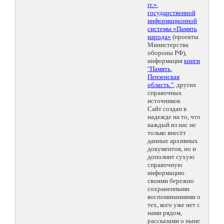
гг.»
,
государственной
информационной
системы «Память
народа»
(проекты
Министерства
обороны РФ),
информация
книги
"Память.
Пензенская
область."
, других
справочных
источников.
Сайт создан в
надежде на то, что
каждый из нас не
только внесёт
данные архивных
документов, но и
дополнит сухую
справочную
информацию
своими бережно
сохраненными
воспоминаниями о
тех, кого уже нет с
нами рядом,
рассказами о ныне