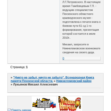
Л.Г.Петровского. В настоящее
время Тамбовцевым Г.П. -
ведущим специалистом
Пензенского областного
краеведческого музея -
подготовлена к печати книга о
боевом пути 61 сд 1-го
формирования, презентация
которой состоится в июле
2010г..
Михаил, запросите в
Нижнеломовском военкомате
сведения на своего деда.
0
Страница:
1
»
"Никто не забыт, ничто не забыто". Всенародная Книга
памяти Пензенской области.
»
Нижнеломовский район
»
Лукьянов Михаил Алексеевич