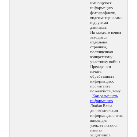
имеющуюся
информацию
фотографиями,
видеоматериалами
и другими
данными.
На каждого воина
заводится
отдельная
страница,
посвященная
конкретному
участнику войны.
Прежде чем
начать
обрабатывать
информацию,
прочитайте,
пожалуйста, тему
-
Как размещать
информацию
.
Любая Ваша
дополнительная
информация очень
важна для
увековечивания
памяти
защитников