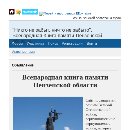
Из Пензенской области на фронты Велик
"Никто не забыт, ничто не забыто".
Всенародная Книга памяти Пензенской
области.
Форум
Участники
Поиск
Регистрация
Войти
Активные темы
Объявление
Всенародная книга памяти
Пензенской области
Сайт посвящается
воинам Великой
Отечественной
войны,
вернувшимся и не
вернувшимся с
войны, которые