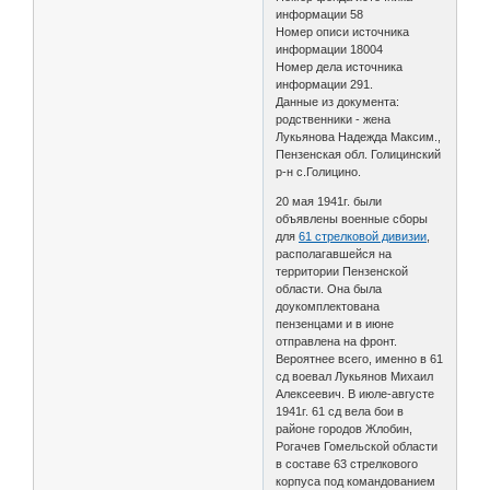
информации 58
Номер описи источника
информации 18004
Номер дела источника
информации 291.
Данные из документа:
родственники - жена
Лукьянова Надежда Максим.,
Пензенская обл. Голицинский
р-н с.Голицино.
20 мая 1941г. были
объявлены военные сборы
для
61 стрелковой дивизии
,
располагавшейся на
территории Пензенской
области. Она была
доукомплектована
пензенцами и в июне
отправлена на фронт.
Вероятнее всего, именно в 61
сд воевал Лукьянов Михаил
Алексеевич. В июле-августе
1941г. 61 сд вела бои в
районе городов Жлобин,
Рогачев Гомельской области
в составе 63 стрелкового
корпуса под командованием