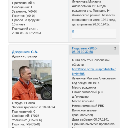
Лукьянова Михаила
Приглашений:
0
Алексеевича 1914 года
Сообщений:
1
рождения в с. Голицино Н-
Уважение:
[+0/-0]
Ломовского района безвести
Позитив:
[+0/-0]
пропавшего в июле 1941 года,
Провел на форуме:
16 минут
дата призыва 26.05.1941г..
Последний визит:
0
2010-06-25 18:29:03
Поделиться
2010-
2
Дворянкин С.А.
06-26 10:32:50
Администратор
Книга памяти Пензенской
области
http://alice.pnzgu.ru/pm/fullinfo.php?
id=94695
:
Лукьянов Михаил Алексеевич
Год рождения 1914
Место рождения
Нижнеломовский р-н
д.Голицыно
Место призыва
Откуда:
г.Пенза
Нижнеломовский РВК
Зарегистрирован
: 2010-01-24
Воинское звание
Приглашений:
0
красноармеец
Сообщений:
17075
Дата выбытия 00.07.1941
Уважение:
[+1523/-6]
Причина выбытия пропал б/в
Позитив:
[+5483/-0]