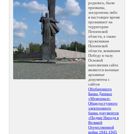
родились, были
призваны,
захоронены либо
в настоящее время
проживают на
территории
Пензенской
области, а также
труженикам
Пензенской
области, ковавшим
Победу в тылу.
Основой
наполнения сайта
являются военные
архивные
документы с
сайтов
Обобщенного
Банка Данных
«Мемориал»
,
Общедоступного
электронного
банка документов
«Подвиг Народа в
Великой
Отечественной
войне 1941-1945