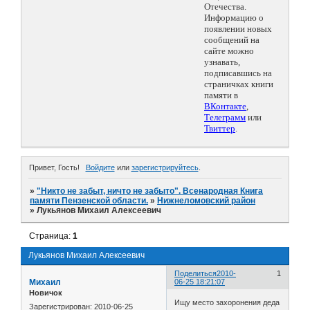
Отечества.
Информацию о
появлении новых
сообщений на
сайте можно
узнавать,
подписавшись на
страничках книги
памяти в
ВКонтакте
,
Телеграмм
или
Твиттер
.
Привет, Гость!
Войдите
или
зарегистрируйтесь
.
»
"Никто не забыт, ничто не забыто". Всенародная Книга
памяти Пензенской области.
»
Нижнеломовский район
»
Лукьянов Михаил Алексеевич
Страница:
1
Лукьянов Михаил Алексеевич
Поделиться
2010-
1
Михаил
06-25 18:21:07
Новичок
Ищу место захоронения деда
Зарегистрирован
: 2010-06-25