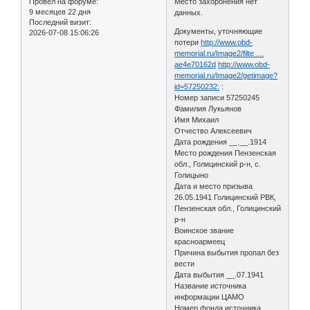
Провел на форуме:
Место захоронения нет
9 месяцев 22 дня
данных.
Последний визит:
Документы, уточняющие
2026-07-08 15:06:26
потери
http://www.obd-
memorial.ru/Image2/filte …
ae4e70162d
http://www.obd-
memorial.ru/Image2/getimage?
id=57250232:
:
Номер записи 57250245
Фамилия Лукьянов
Имя Михаил
Отчество Алексеевич
Дата рождения __.__.1914
Место рождения Пензенская
обл., Голицинский р-н, с.
Голицыно
Дата и место призыва
26.05.1941 Голицинский РВК,
Пензенская обл., Голицинский
р-н
Воинское звание
красноармеец
Причина выбытия пропал без
вести
Дата выбытия __.07.1941
Название источника
информации ЦАМО
Номер фонда источника