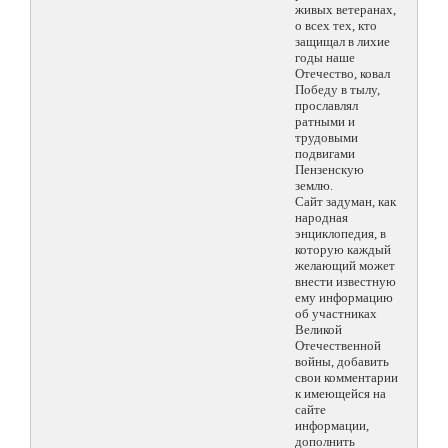
живых ветеранах,
о всех тех, кто
защищал в лихие
годы наше
Отечество, ковал
Победу в тылу,
прославлял
ратными и
трудовыми
подвигами
Пензенскую
землю.
Сайт задуман, как
народная
энциклопедия, в
которую каждый
желающий может
внести известную
ему информацию
об участниках
Великой
Отечественной
войны, добавить
свои комментарии
к имеющейся на
сайте
информации,
дополнить