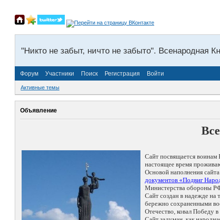
"Никто не забыт, ничто не забыто". Всенародная К
Форум
Участники
Поиск
Регистрация
Войти
Активные темы
Объявление
Все
Сайт посвящается воинам 
настоящее время проживаю
Основой наполнения сайта
документов «Подвиг Народ
Министерства обороны РФ
Сайт создан в надежде на
бережно сохраненными восп
Отечество, ковал Победу 
Сайт задуман, как народн