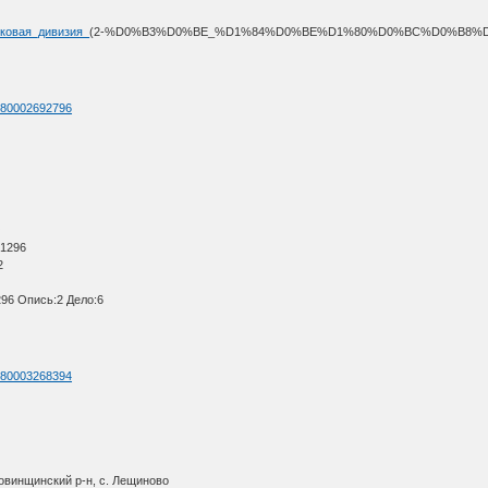
релковая_дивизия_
(2-%D0%B3%D0%BE_%D1%84%D0%BE%D1%80%D0%BC%D0%B8%
id=80002692796
О
 1296
2
96 Опись:2 Дело:6
id=80003268394
овинщинский р-н, с. Лещиново