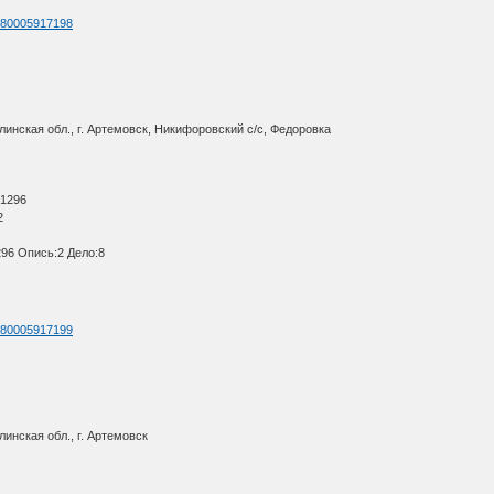
id=80005917198
инская обл., г. Артемовск, Никифоровский с/с, Федоровка
О
 1296
2
96 Опись:2 Дело:8
id=80005917199
инская обл., г. Артемовск
О