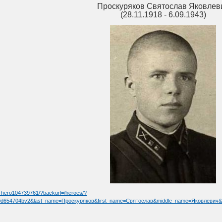
Проскуряков Святослав Яковлев
(28.11.1918 - 6.09.1943)
n-hero104739761/?backurl=/heroes/?
d654704bv2&last_name=Проскуряков&first_name=Святослав&middle_name=Яковлевич&data_vib