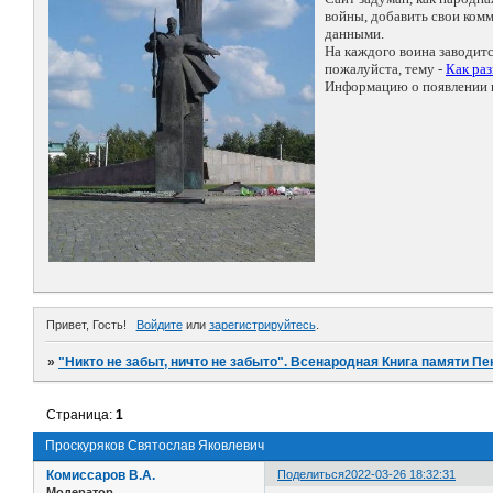
войны, добавить свои ко
данными.
На каждого воина заводит
пожалуйста, тему -
Как ра
Информацию о появлении н
Привет, Гость!
Войдите
или
зарегистрируйтесь
.
»
"Никто не забыт, ничто не забыто". Всенародная Книга памяти Пе
Страница:
1
Проскуряков Святослав Яковлевич
Комиссаров В.А.
Поделиться
2022-03-26 18:32:31
Модератор