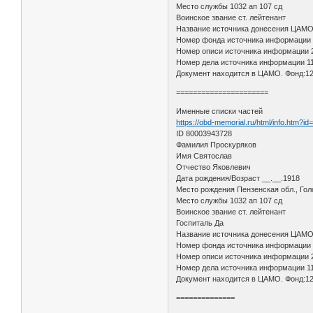
Место службы 1032 ап 107 сд
Воинское звание ст. лейтенант
Название источника донесения ЦАМ
Номер фонда источника информации
Номер описи источника информации 
Номер дела источника информации 1
Документ находится в ЦАМО. Фонд:12
======================
Именные списки частей
https://obd-memorial.ru/html/info.htm?
ID 80003943728
Фамилия Проскуряков
Имя Святослав
Отчество Яковлевич
Дата рождения/Возраст __.__.1918
Место рождения Пензенская обл., Гол
Место службы 1032 ап 107 сд
Воинское звание ст. лейтенант
Госпиталь Да
Название источника донесения ЦАМ
Номер фонда источника информации
Номер описи источника информации 
Номер дела источника информации 1
Документ находится в ЦАМО. Фонд:12
==============