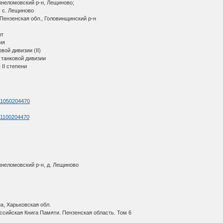
жнеломовский р-н, Лещиново;
, с. Лещиново
Пензенская обл., Головинщинский р-н
нт
ия
вой дивизии (II)
 танковой дивизии
II степени
d=1050204470
d=1100204470
жнеломовский р-н, д. Лещиново
а, Харьковская обл.
ссийская Книга Памяти. Пензенская область. Том 6