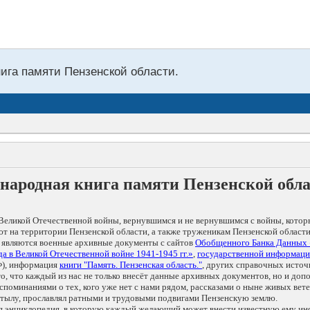
нига памяти Пензенской области.
народная книга памяти Пензенской обл
Великой Отечественной войны, вернувшимся и не вернувшимся с войны, котор
т на территории Пензенской области, а также труженикам Пензенской области
 являются военные архивные документы с сайтов
Обобщенного Банка Данных
а в Великой Отечественной войне 1941-1945 гг.»
,
государственной информаци
), информация
книги "Память. Пензенская область."
, других справочных источ
 то, что каждый из нас не только внесёт данные архивных документов, но и 
оминаниями о тех, кого уже нет с нами рядом, рассказами о ныне живых ветер
в тылу, прославлял ратными и трудовыми подвигами Пензенскую землю.
ая энциклопедия, в которую каждый желающий может внести известную ему и