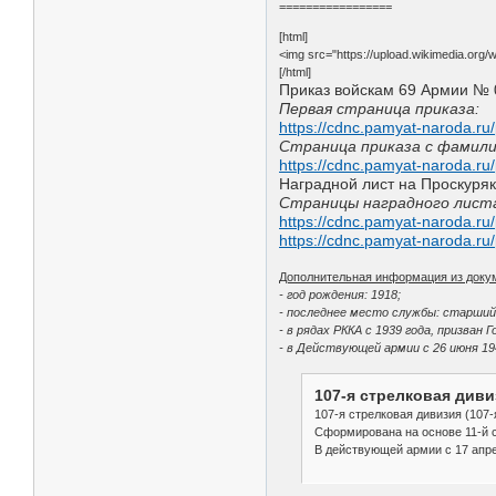
=================
[html]
<img src="https://upload.wikimedia.or
[/html]
Приказ войскам 69 Армии № 0
Первая страница приказа:
https://cdnc.pamyat-naroda.r
Страница приказа с фамили
https://cdnc.pamyat-naroda.r
Наградной лист на Проскуря
Страницы наградного лист
https://cdnc.pamyat-naroda.r
https://cdnc.pamyat-naroda.r
Дополнительная информация из доку
- год рождения: 1918;
- последнее место службы: старший 
- в рядах РККА с 1939 года, призван
- в Действующей армии с 26 июня 19
107-я стрелковая див
107-я стрелковая дивизия (107
Сформирована на основе 11-й с
В действующей армии c 17 апрел