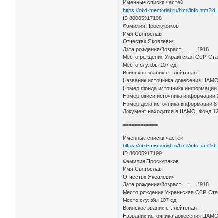
Именные списки частей
https://obd-memorial.ru/html/info.htm?
ID 80005917198
Фамилия Проскуряков
Имя Святослав
Отчество Яковлевич
Дата рождения/Возраст __.__.1918
Место рождения Украинская ССР, Стал
Место службы 107 сд
Воинское звание ст. лейтенант
Название источника донесения ЦАМ
Номер фонда источника информации
Номер описи источника информации 
Номер дела источника информации 8
Документ находится в ЦАМО. Фонд:12
============
Именные списки частей
https://obd-memorial.ru/html/info.htm?
ID 80005917199
Фамилия Проскуряков
Имя Святослав
Отчество Яковлевич
Дата рождения/Возраст __.__.1918
Место рождения Украинская ССР, Стал
Место службы 107 сд
Воинское звание ст. лейтенант
Название источника донесения ЦАМ