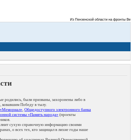
Из Пензенской области на фронты Великой Отеч
асти
ые родились, были призваны, захоронены либо в
, ковавшим Победу в тылу.
 «Мемориал»
,
Общедоступного электронного банка
онной системы «Память народа»
(проекты
ников.
дополнит сухую справочную информацию своими
анах, о всех тех, кто защищал в лихие годы наше
нформацию об участниках Великой Отечественной