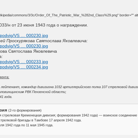
g/wikipedia/commons/3/3c/Order_Of_The_Patriotic_War_%282nd_Class%29.png" border="" al
33/н от 23 июня 1943 года о награждении.
u/podvig/VS … 000230.jpg
ей Проскурякова Святослава Яковлевича:
u/podvig/VS … 000230.jpg
кова Святослава Яковлевича
а:
u/podvig/VS … 000233.jpg
u/podvig/VS … 000234.jpg
мента:
лейтенант, командир дивизиона 1032 артиллерийского полка 107 стрелковой дивиз
 Головинщинским РВК Пензенской области;
41 года.
изия
(2-го формирования)
-я стрелковая Кременецкая дивизия; формирования 1942 года) — воинское соединени
трелковой бригады в Тамбове 17 апреля 1942 года.
я 1942 года по 11 мая 1945 года.