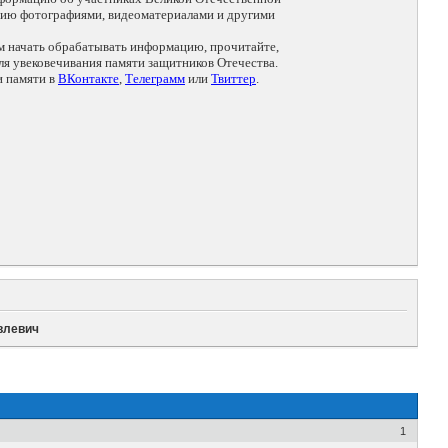
цию фотографиями, видеоматериалами и другими
ем начать обрабатывать информацию, прочитайте,
я увековечивания памяти защитников Отечества.
и памяти в
ВКонтакте
,
Телеграмм
или
Твиттер
.
влевич
1