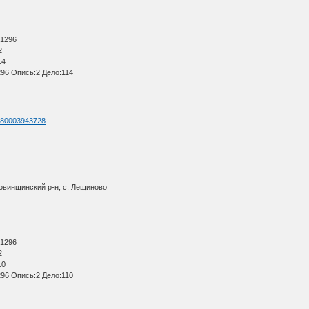
О
 1296
2
14
96 Опись:2 Дело:114
id=80003943728
овинщинский р-н, с. Лещиново
О
 1296
2
10
96 Опись:2 Дело:110