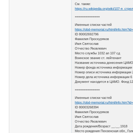
См. также:
https://ru.wikipedia.org/wiki/107-я_ст
==============
Именные списки частей
https://obd-memorial.ru/html/info.htm?
ID 80002692796
Фамилия Проскуряков
Имя Святослав
Отчество Яковлевич
Место службы 1032 ап 107 сд
Воинское звание ст. лейтенант
Название источника донесения ЦАМ
Номер фонда источника информации
Номер описи источника информации 
Номер дела источника информации 6
Документ находится в ЦАМО. Фонд:12
==============
Именные списки частей
https://obd-memorial.ru/html/info.htm?
ID 80003268394
Фамилия Проскуряков
Имя Святослав
Отчество Яковлевич
Дата рождения/Возраст __.__.1918
Место рождения Пензенская обл., Гол