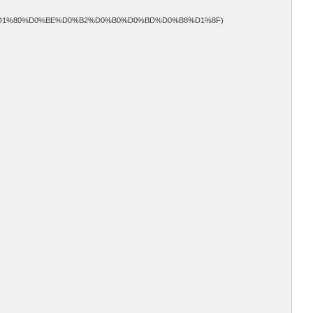
D1%80%D0%BE%D0%B2%D0%B0%D0%BD%D0%B8%D1%8F)