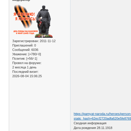
Зарегистрирован
: 2011-11-12
Приглашений:
0
Сообщений:
6036
Уважение:
[+780/-0]
Позитив:
[+56/-1]
Провел на форуме:
2 месяца 1 день
Последний визит:
2026-08-04 15:06:25
https://pamyat-naroda.ru/heroes/perso
static_hash=62ecf2720adfa620e5fe8769
Сводная информация
Дата рождения 28.11.1918