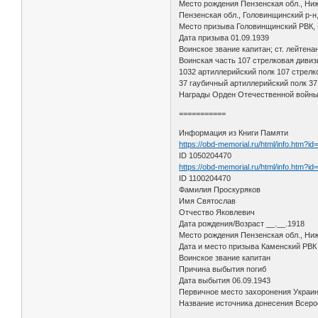
Место рождения Пензенская обл., Ни
Пензенская обл., Головинщинский р-н
Место призыва Головинщинский РВК, 
Дата призыва 01.09.1939
Воинское звание капитан; ст. лейтена
Воинская часть 107 стрелковая дивиз
1032 артиллерийский полк 107 стрелко
37 гаубичный артиллерийский полк 37
Награды Орден Отечественной войны 
===========
Информация из Книги Памяти
https://obd-memorial.ru/html/info.htm?i
ID 1050204470
https://obd-memorial.ru/html/info.htm?i
ID 1100204470
Фамилия Проскуряков
Имя Святослав
Отчество Яковлевич
Дата рождения/Возраст __.__.1918
Место рождения Пензенская обл., Ни
Дата и место призыва Каменский РВК
Воинское звание капитан
Причина выбытия погиб
Дата выбытия 06.09.1943
Первичное место захоронения Украин
Название источника донесения Всеро