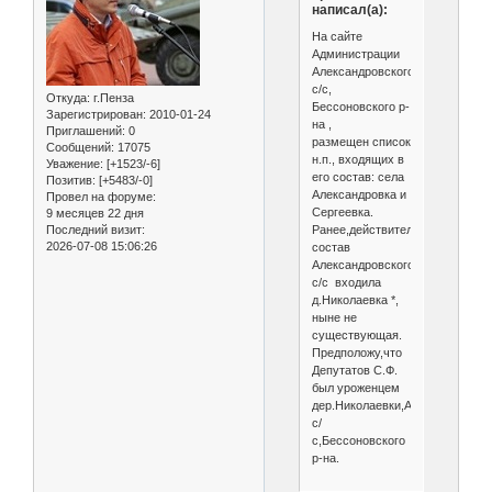
написал(а):
На сайте
Администрации
Александровского
с/с,
Откуда:
г.Пенза
Бессоновского р-
Зарегистрирован
: 2010-01-24
на ,
Приглашений:
0
размещен список
Сообщений:
17075
н.п., входящих в
Уважение:
[+1523/-6]
его состав: села
Позитив:
[+5483/-0]
Александровка и
Провел на форуме:
Сергеевка.
9 месяцев 22 дня
Ранее,действительно,в
Последний визит:
2026-07-08 15:06:26
состав
Александровского
с/с входила
д.Николаевка *,
ныне не
существующая.
Предположу,что
Депутатов С.Ф.
был уроженцем
дер.Николаевки,Александровск
с/
с,Бессоновского
р-на.