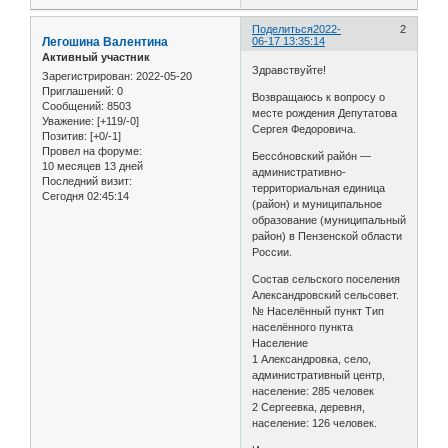
Поделиться
2022-
2
Легошина Валентина
06-17 13:35:14
Активный участник
Здравствуйте!
Зарегистрирован
: 2022-05-20
Приглашений:
0
Возвращаюсь к вопросу о
Сообщений:
8503
месте рождения Депутатова
Уважение:
[+119/-0]
Сергея Федоровича.
Позитив:
[+0/-1]
Провел на форуме:
Бессо́новский райо́н —
10 месяцев 13 дней
административно-
Последний визит:
территориальная единица
Сегодня 02:45:14
(район) и муниципальное
образование (муниципальный
район) в Пензенской области
России.
Состав сельского поселения
Александровский сельсовет.
№ Населённый пункт Тип
населённого пункта
Население
1 Александровка, село,
административный центр,
население: 285 человек
2 Сергеевка, деревня,
население: 126 человек.