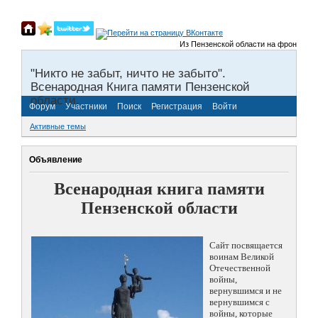
Из Пензенской области на фронты Велик
"Никто не забыт, ничто не забыто".
Всенародная Книга памяти Пензенской
области.
Форум
Участники
Поиск
Регистрация
Войти
Активные темы
Объявление
Всенародная книга памяти
Пензенской области
Сайт посвящается
воинам Великой
Отечественной
войны,
вернувшимся и не
вернувшимся с
войны, которые