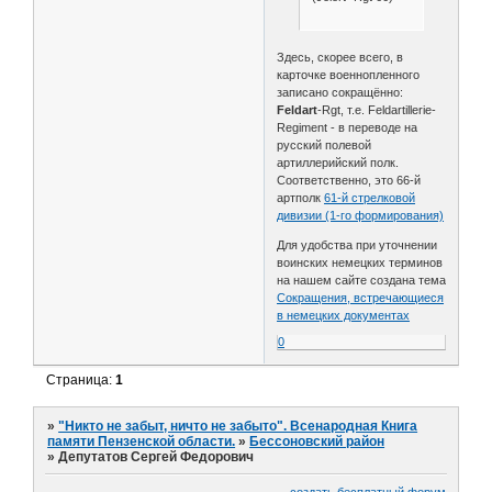
Здесь, скорее всего, в
карточке военнопленного
записано сокращённо:
Feldart
-Rgt, т.е. Feldartillerie-
Regiment - в переводе на
русский полевой
артиллерийский полк.
Соответственно, это 66-й
артполк
61-й стрелковой
дивизии (1-го формирования)
Для удобства при уточнении
воинских немецких терминов
на нашем сайте создана тема
Сокращения, встречающиеся
в немецких документах
0
Страница:
1
»
"Никто не забыт, ничто не забыто". Всенародная Книга
памяти Пензенской области.
»
Бессоновский район
»
Депутатов Сергей Федорович
создать бесплатный форум