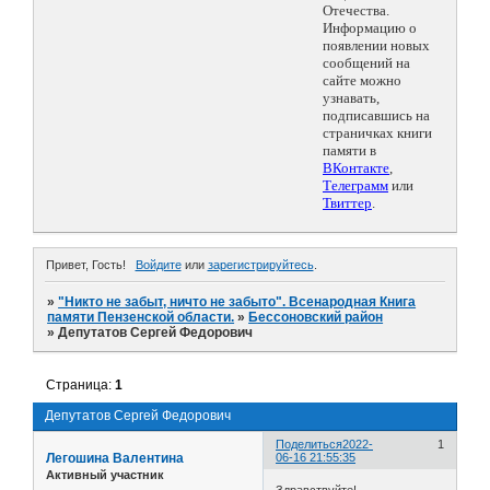
Отечества.
Информацию о
появлении новых
сообщений на
сайте можно
узнавать,
подписавшись на
страничках книги
памяти в
ВКонтакте
,
Телеграмм
или
Твиттер
.
Привет, Гость!
Войдите
или
зарегистрируйтесь
.
»
"Никто не забыт, ничто не забыто". Всенародная Книга
памяти Пензенской области.
»
Бессоновский район
»
Депутатов Сергей Федорович
Страница:
1
Депутатов Сергей Федорович
Поделиться
2022-
1
Легошина Валентина
06-16 21:55:35
Активный участник
Здравствуйте!