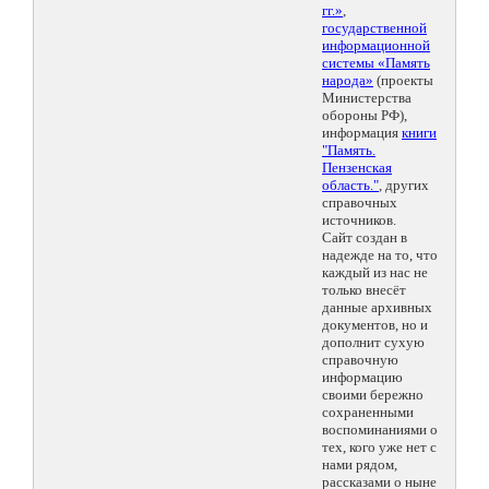
гг.»
,
государственной
информационной
системы «Память
народа»
(проекты
Министерства
обороны РФ),
информация
книги
"Память.
Пензенская
область."
, других
справочных
источников.
Сайт создан в
надежде на то, что
каждый из нас не
только внесёт
данные архивных
документов, но и
дополнит сухую
справочную
информацию
своими бережно
сохраненными
воспоминаниями о
тех, кого уже нет с
нами рядом,
рассказами о ныне