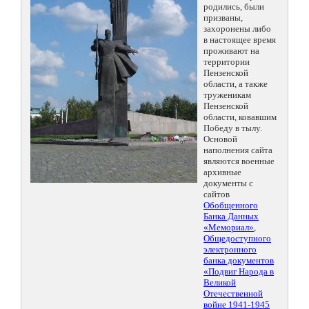
родились, были
призваны,
захоронены либо
в настоящее время
проживают на
территории
Пензенской
области, а также
труженикам
Пензенской
области, ковавшим
Победу в тылу.
Основой
наполнения сайта
являются военные
архивные
документы с
сайтов
Обобщенного
Банка Данных
«Мемориал»
,
Общедоступного
электронного
банка документов
«Подвиг Народа в
Великой
Отечественной
войне 1941-1945