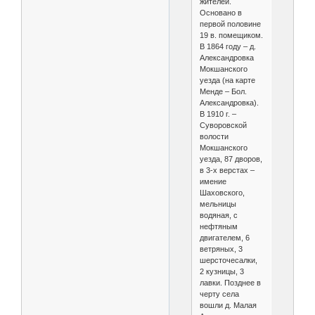
жителей.
Основано в
первой половине
19 в. помещиком.
В 1864 году – д.
Александровка
Мокшанского
уезда (на карте
Менде – Бол.
Александровка).
В 1910 г. –
Суворовской
волости
Мокшанского
уезда, 87 дворов,
в 3-х верстах –
имение
Шаховского,
мельницы
водяная, с
нефтяным
двигателем, 6
ветряных, 3
шерсточесалки,
2 кузницы, 3
лавки. Позднее в
черту села
вошли д. Малая