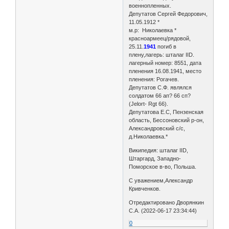
военнопленных.
Депутатов Сергей Федорович,
11.05.1912 *
м.р: Николаевка *
красноармеец/рядовой,
25.11.
1941
погиб в
плену,лагерь: шталаг IID.
лагерный номер: 8551, дата
пленения 16.08.1941, место
пленения: Рогачев.
Депутатов С.Ф. являлся
солдатом 66 ап? 66 сп?
(Jelort- Rgt 66).
Депутатова Е.С, Пензенская
область, Бессоновский р-он,
Александровский с/с,
д.Николаевка.*
Википедия: шталаг IID,
Штаргард, Западно-
Поморское в-во, Польша.
С уважением,Александр
Кривченков.
Отредактировано Дворянкин
С.А. (2022-06-17 23:34:44)
0