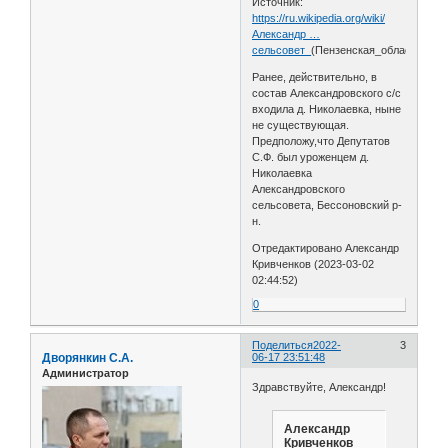
Источник:
https://ru.wikipedia.org/wiki/
Александр …
сельсовет_
(Пензенская_область)
Ранее, действительно, в
состав Александровского с/с
входила д. Николаевка, ныне
не существующая.
Предположу,что Депутатов
С.Ф. был уроженцем д.
Николаевка
Александровского
сельсовета, Бессоновский р-
н.
Отредактировано Александр
Кривченков (2023-03-02
02:44:52)
0
Поделиться
2022-
3
Дворянкин С.А.
06-17 23:51:48
Администратор
Здравствуйте, Александр!
Александр
Кривченков