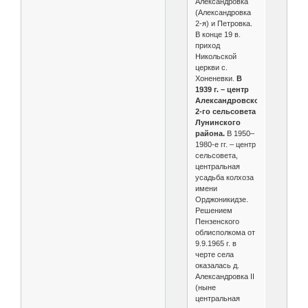
Александровка
(Александровка
2-я) и Петровка.
В конце 19 в.
приход
Никольской
церкви с.
Хоненевки.
В
1939 г. – центр
Александровского
2-го сельсовета
Лунинского
района.
В 1950–
1980-е гг. – центр
сельсовета,
центральная
усадьба колхоза
имени
Орджоникидзе.
Решением
Пензенского
облисполкома от
9.9.1965 г. в
черте села
оказалась д.
Александровка II
(ныне
центральная