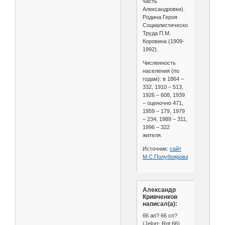
часть
Александровки).
Родина Героя
Социалистического
Труда П.М.
Коровина (1909-
1992).
Численность
населения (по
годам): в 1864 –
332, 1910 – 513,
1926 – 608, 1939
– оценочно 471,
1959 – 179, 1979
– 234, 1989 – 311,
1996 – 322
жителя.
Источник:
сайт
М.С.Полубоярова
Александр
Кривченков
написал(а):
66 ап? 66 сп?
(Jelort- Rgt 66)