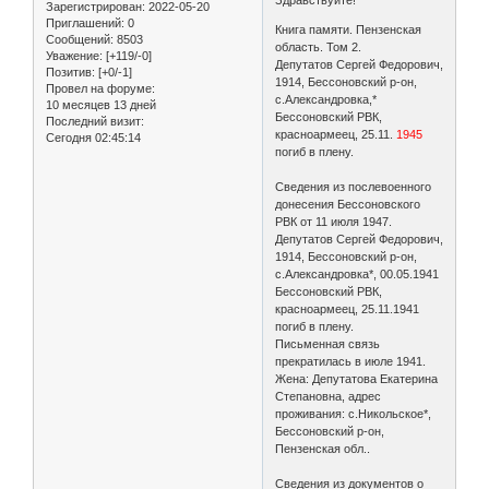
Зарегистрирован
: 2022-05-20
Приглашений:
0
Книга памяти. Пензенская
Сообщений:
8503
область. Том 2.
Уважение:
[+119/-0]
Депутатов Сергей Федорович,
Позитив:
[+0/-1]
1914, Бессоновский р-он,
Провел на форуме:
с.Александровка,*
10 месяцев 13 дней
Бессоновский РВК,
Последний визит:
красноармеец, 25.11.
1945
Сегодня 02:45:14
погиб в плену.
Сведения из послевоенного
донесения Бессоновского
РВК от 11 июля 1947.
Депутатов Сергей Федорович,
1914, Бессоновский р-он,
с.Александровка*, 00.05.1941
Бессоновский РВК,
красноармеец, 25.11.1941
погиб в плену.
Письменная связь
прекратилась в июле 1941.
Жена: Депутатова Екатерина
Степановна, адрес
проживания: с.Никольское*,
Бессоновский р-он,
Пензенская обл..
Сведения из документов о