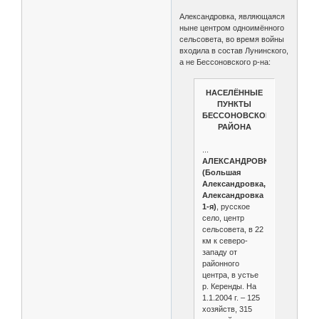
Александровка, являющаяся
ныне центром одноимённого
сельсовета, во время войны
входила в состав Лунинского,
а не Бессоновского р-на:
НАСЕЛЁННЫЕ
ПУНКТЫ
БЕССОНОВСКОГО
РАЙОНА
...
АЛЕКСАНДРОВКА
(Большая
Александровка,
Александровка
1-я)
, русское
село, центр
сельсовета, в 22
км к северо-
западу от
районного
центра, в устье
р. Керенды. На
1.1.2004 г. – 125
хозяйств, 315