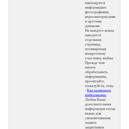
имеющуюся
информацию
фотографиями,
видеоматериалами
и другими
данными.
На каждого воина
заводится
отдельная
страница,
посвященная
конкретному
участнику войны.
Прежде чем
начать
обрабатывать
информацию,
прочитайте,
пожалуйста, тему
-
Как размещать
информацию
.
Любая Ваша
дополнительная
информация очень
важна для
увековечивания
памяти
защитников