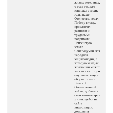
живых ветеранах,
о всех тех, кто
защищал в лихие
годы наше
Отечество, ковал
Победу в тылу,
прославлял
ратными и
трудовыми
подвигами
Пензенскую
землю.
Сайт задуман, как
народная
энциклопедия, в
которую каждый
желающий может
внести известную
ему информацию
об участниках
Великой
Отечественной
войны, добавить
свои комментарии
к имеющейся на
сайте
информации,
дополнить