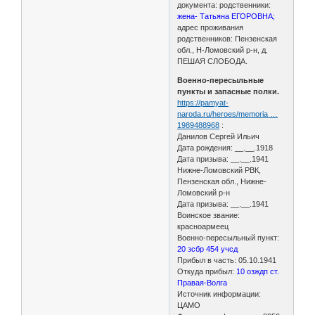
документа: родственники:
жена- Татьяна ЕГОРОВНА;
адрес проживания
родственников: Пензенская
обл., Н-Ломовский р-н, д.
ПЕШАЯ СЛОБОДА.
Военно-пересыльные
пункты и запасные полки.
https://pamyat-
naroda.ru/heroes/memoria …
1989488968
:
Данилов Сергей Ильич
Дата рождения: __.__.1918
Дата призыва: __.__.1941
Нижне-Ломовский РВК,
Пензенская обл., Нижне-
Ломовский р-н
Дата призыва: __.__.1941
Воинское звание:
красноармеец
Военно-пересыльный пункт:
20 зсбр 454 учсд
Прибыл в часть: 05.10.1941
Откуда прибыл:
10 озждп ст.
Правая-Волга
Источник информации:
ЦАМО