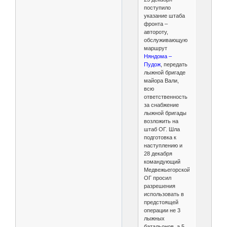
поступило
указание штаба
фронта –
автороту,
обслуживающую
маршрут
Няндома –
Пудож
, передать
лыжной бригаде
майора Вали,
всю
ответственность
за снабжение
лыжной бригады
возложить на
штаб ОГ. Шла
подготовка к
наступлению и
28 декабря
командующий
Медвежьегорской
ОГ просил
разрешения
использовать в
предстоящей
операции не 3
лыжных
батальонов, а 5