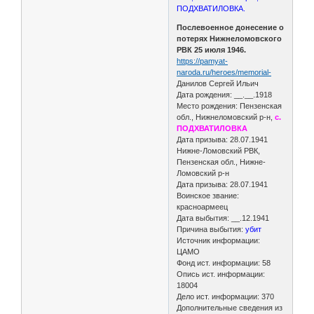
ПОДХВАТИЛОВКА.
Послевоенное донесение о
потерях Нижнеломовского
РВК 25 июля 1946.
https://pamyat-
naroda.ru/heroes/memorial-
Данилов Сергей Ильич
Дата рождения: __.__.1918
Место рождения: Пензенская
обл., Нижнеломовский р-н,
с.
ПОДХВАТИЛОВКА
Дата призыва: 28.07.1941
Нижне-Ломовский РВК,
Пензенская обл., Нижне-
Ломовский р-н
Дата призыва: 28.07.1941
Воинское звание:
красноармеец
Дата выбытия: __.12.1941
Причина выбытия:
убит
Источник информации:
ЦАМО
Фонд ист. информации: 58
Опись ист. информации:
18004
Дело ист. информации: 370
Дополнительные сведения из