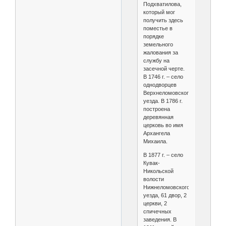
Подхватилова,
который мог
получить здесь
поместье в
порядке
земельного
жалования за
службу на
засечной черте.
В 1746 г. – село
однодворцев
Верхнеломовского
уезда. В 1786 г.
построена
деревянная
церковь во имя
Архангела
Михаила.
В 1877 г. – село
Кувак-
Никольской
волости
Нижнеломовского
уезда, 61 двор, 2
церкви, 2
спичечных
заведения. В