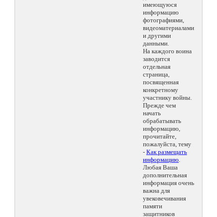
имеющуюся
информацию
фотографиями,
видеоматериалами
и другими
данными.
На каждого воина
заводится
отдельная
страница,
посвященная
конкретному
участнику войны.
Прежде чем
начать
обрабатывать
информацию,
прочитайте,
пожалуйста, тему
-
Как размещать
информацию
.
Любая Ваша
дополнительная
информация очень
важна для
увековечивания
памяти
защитников