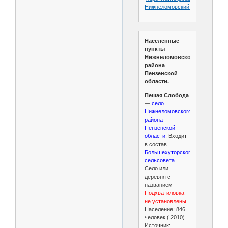
Нижнеломовский_район
Населенные
пункты
Нижнеломовского
района
Пензенской
области.
Пешая Слобода
—
село
Нижнеломовского
района
Пензенской
области.
Входит
в состав
Большехуторского
сельсовета.
Село или
деревня с
названием
Подхватиловка
не установлены.
Население: 846
человек ( 2010).
Источник: