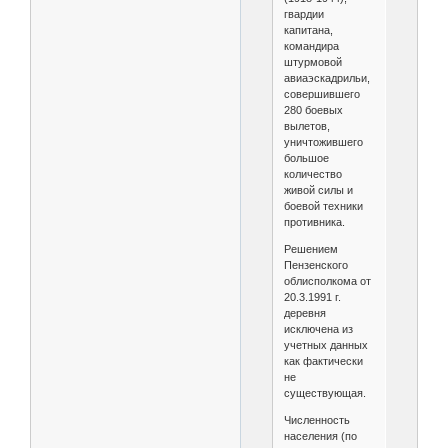
гвардии
капитана,
командира
штурмовой
авиаэскадрильи,
совершившего
280 боевых
вылетов,
уничтожившего
большое
количество
живой силы и
боевой техники
противника.
Решением
Пензенского
облисполкома от
20.3.1991 г.
деревня
исключена из
учетных данных
как фактически
не
существующая.
Численность
населения (по