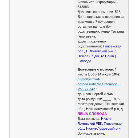
Опись ист. информации:
818883
Дело ист. информации: 513
Дополнительные сведения из
документа:? похоронен,
оставлен на поле боя;
родственники: жена- Татьяна
Георгиевна;
адрес проживания
родственников:
Пензенская
обл., Н-Ломовский р-н, с.
Пешая ( в док-те Пеша )
Слобода.
Донесение о потерях 4
части 1 сбр 14 июля 1942.
https://pamyat-
naroda.ru/heroes/memoria …
ie51550742
:
Данилов Сергей Ильич
Дата рождения: __.__.1918
Место рождения: Пензенская
обл., Нижнеломовский р-н, д.
ЛЕША СЛОБОДА
Дата призыва:
Нижне-
Ломовский РВК, Пензенская
обл., Нижне-Ломовский р-н
Воинское звание: