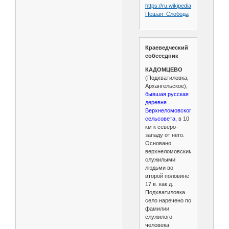
https://ru.wikipedia.org/wiki/
Пешая_Слобода
Краеведческий
собеседник
КАДОМЦЕВО
(Подхватиловка,
Архангельское),
бывшая русская
деревня
Верхнеломовского
сельсовета,
в 10
км к северо-
западу от него.
Основано
верхнеломовскими
служилыми
людьми во
второй половине
17 в. как д.
Подхватиловка…
село наречено по
фамилии
служилого
человека