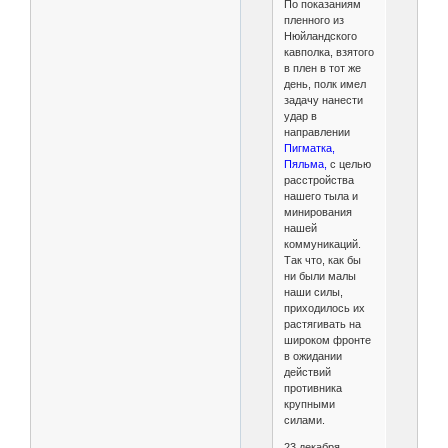
По показаниям
пленного из
Нюйландского
кавполка, взятого
в плен в тот же
день, полк имел
задачу нанести
удар в
направлении
Пигматка,
Пяльма,
с целью
расстройства
нашего тыла и
минирования
нашей
коммуникаций.
Так что, как бы
ни были малы
наши силы,
приходилось их
растягивать на
широком фронте
в ожидании
действий
противника
крупными
силами.
23 декабря