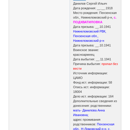
Данилов Сергей Ильич
Дата рождения: __.__.1918
Место рождения: Пензенская
обл., Нижнеломовский р-н,
с.
ПОДХВАТИЛОВКА
Дата призыва: __.10.1941
Нижнеломовский РВК,
Пензенская обл.,
Нижнеломовский р-н
Дата призыва: __.10.1941
Воинское звание:
красноармеец
Дата выбытия: __.11.1941
Причина выбытия:
пропал без
вести
Источник информации:
ЦАМО
Фонд ист. информации: 58
Опись ист. информации:
18004
Дело ист. информации: 164
Дополнительные сведения из
донесения: родственники:
мать- Данилова Анна
Ивановна;
адрес проживания
родственников:
Пензенская
обл., Н-Ломовский р-н, с.