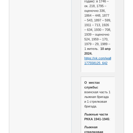
годам): в 1746 –
ок. 218, 1795 –
оценочно 336,
1864 – 448, 1877
– 543, 1897 – 599,
1911 – 713, 1926
– 634, 1930 – 708,
1939 – оценочно
524, 1959 – 170,
1979 – 29, 1989 –
1 житель.
10 апр
2024.
https://vk.com/wall-
177558125_642
О местах
службы:
воинская часть 1
лыжная бригада
и 1 стрелковая
бригада.
Лыжные части
РККА 1941-1945
:
Лыжная
стрелковая