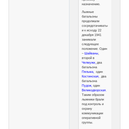
назначению.
Лыжные
батальоны
продолжали
сосредотачиваться
и к исходу 22
декабря 1941
занимали
следующее
положение. Один
–
Шайваны
,
второй в
Челмужи,
два
батальона
Пяльма,
один
Костинская,
два
батальона
Пудож,
один
Великодворская.
Таким образом
лыжники брали
под контроль и
охрану
коммуникации
оперативной
группы.