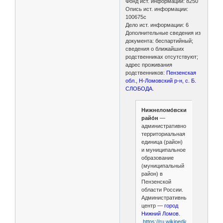
Фонд ист. информации: 8250
Опись ист. информации:
100675с
Дело ист. информации: 6
Дополнительные сведения из
документа: беспартийный;
сведения о ближайших
родственниках отсутствуют;
адрес проживания
родственников:
Пензенская
обл., Н-Ломовский р-н, с. Б.
СЛОБОДА.
Нижнеломо́вский
райо́н
—
административно-
территориальная
единица (район)
и муниципальное
образование
(муниципальный
район) в
Пензенской
области России.
Административный
центр —
город
Нижний Ломов.
https://ru.wikipedia.org/wiki/