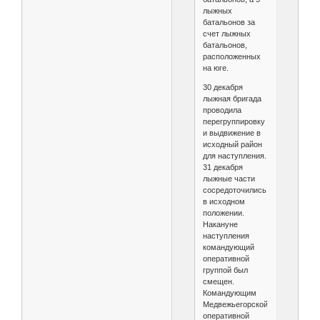
лыжных
батальонов за
счет лыжных
батальонов,
расположенных
на юге.
30 декабря
лыжная бригада
проводила
перегруппировку
и выдвижение в
исходный район
для наступления.
31 декабря
лыжные части
сосредоточились
в исходном
положении.
Накануне
наступления
командующий
оперативной
группой был
смещен.
Командующим
Медвежьегорской
оперативной