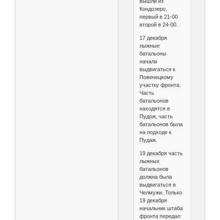
вышли из
Кондозеро,
первый в 21-00
второй в 24-00.
17 декабря
лыжные
батальоны
начали
выдвигаться к
Повенецкому
участку фронта.
Часть
батальонов
находятся в
Пудож, часть
батальонов была
на подходе к
Пудаж.
19 декабря часть
лыжных
батальонов
должна была
выдвигаться в
Челмужи. Только
19 декабря
начальник штаба
фронта передал