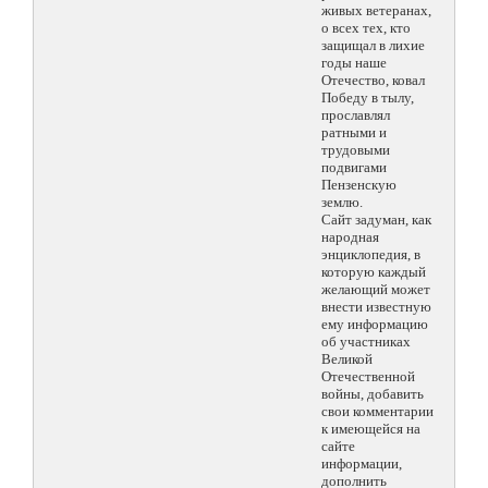
живых ветеранах,
о всех тех, кто
защищал в лихие
годы наше
Отечество, ковал
Победу в тылу,
прославлял
ратными и
трудовыми
подвигами
Пензенскую
землю.
Сайт задуман, как
народная
энциклопедия, в
которую каждый
желающий может
внести известную
ему информацию
об участниках
Великой
Отечественной
войны, добавить
свои комментарии
к имеющейся на
сайте
информации,
дополнить