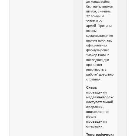
до конца войны
был начальником
штаба, сначала
32 армии, а
затем и 27
армий. Причины
смены
командования не
вполне понятны,
официальная
формулировка
"майор Вали в
последние дни
проявляет
инертность в
работе" довольно
странная.
Схема
проведения
медвежьегорской
наступательной
операции,
составленная
после
проведения
операции.
Топографическая