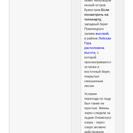
лежит небольшой
низкий остров
Кужостров.
Если
посмотреть на
топокарту,
западный берег
Повенецкого
залива
высокий,
в районе
Лобская
Гора
расположена
высота
, с
которой
просматриваются
острова и
восточный берег,
покрытые
смешанным
лесом.
Условия
перехода по льду
был также не
простые. Финны
зорко следили за
льдом Онежского
озера - через
озеро активно
действовали