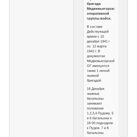
бригада
Медвежьегорской
оперативной
группы войск.
В составе
Действующей
армии с 10
декабря 1941 г
по 12 марта
1942 г. В
документах
Медвежьегорской
ОГ именуется
также 1 легкой
лыжной
бригадой.
16 Декабря
лыжные
батальоны
занимают
положение
1,2,3,4 Пудожа. 5
и 6 батальоны к
18-00 подходили
к Пудож. 7 и 8
батальоны