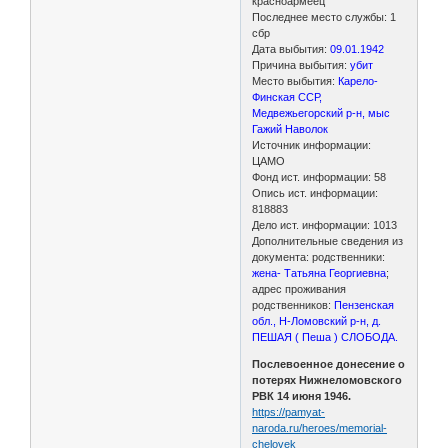
красноармеец
Последнее место службы: 1
сбр
Дата выбытия:
09.01.1942
Причина выбытия:
убит
Место выбытия:
Карело-
Финская ССР,
Медвежьегорский р-н, мыс
Гажий Наволок
Источник информации:
ЦАМО
Фонд ист. информации: 58
Опись ист. информации:
818883
Дело ист. информации: 1013
Дополнительные сведения из
документа: родственники:
жена- Татьяна Георгиевна
;
адрес проживания
родственников:
Пензенская
обл., Н-Ломовский р-н, д.
ПЕШАЯ ( Пеша ) СЛОБОДА.
Послевоенное донесение о
потерях Нижнеломовского
РВК 14 июня 1946.
https://pamyat-
naroda.ru/heroes/memorial-
chelovek