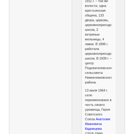
1911 г. – той же
волости, одна
крестьянская
община, 133
двора, церковь,
церковноприходская
школа, 2
ветряные
мельницы, 4
лавки. В 1896 г.
работала
церковноприходская
школа. В 1939 г. –
центр
Подхватиловского
сельсовета
Нижнеломовского
района.
13 июля 1964 г.
село
переименовано в
честь своего
уроженца, Героя
Советского
Союза
Анатолия
Ивановича
Кадомцева
(1918-1944),