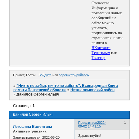
Отечества.
Информацию о
появлении новых
сообщений на
сайте можно
узнавать,
подписавшись на
страничках книги
памяти в
ВКонтакте
,
Телеграмм
или
Твиттер
.
Привет, Гость!
Войдите
или
зарегистрируйтесь
.
»
"Никто не забыт, ничто не забыто". Всенародная Книга
памяти Пензенской области.
»
Нижнеломовский район
»
Данилов Сергей Ильич
Страница:
1
Данилов Сергей Ильич
Поделиться
2022-
1
Легошина Валентина
09-02 14:41:15
Активный участник
Здравствуйте!
Зарегистрирован
: 2022-05-20