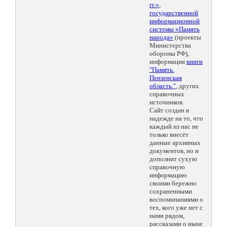
гг.»
,
государственной
информационной
системы «Память
народа»
(проекты
Министерства
обороны РФ),
информация
книги
"Память.
Пензенская
область."
, других
справочных
источников.
Сайт создан в
надежде на то, что
каждый из нас не
только внесёт
данные архивных
документов, но и
дополнит сухую
справочную
информацию
своими бережно
сохраненными
воспоминаниями о
тех, кого уже нет с
нами рядом,
рассказами о ныне