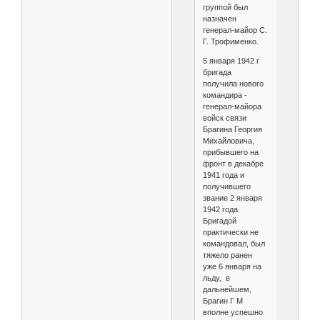
группой был
назначен
генерал-майор С.
Г. Трофименко.
5 января 1942 г
бригада
получила нового
командира -
генерал-майора
войск связи
Брагина Георгия
Михайловича,
прибывшего на
фронт в декабре
1941 года и
получившего
звание 2 января
1942 года.
Бригадой
практически не
командовал, был
тяжело ранен
уже 6 января на
льду, в
дальнейшем,
Брагин Г М
вполне успешно