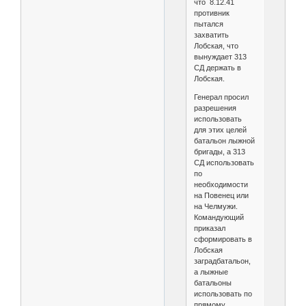
что 8.12.41
противник
пытался
захватить
Лобская, что
вынуждает 313
СД держать в
Лобская.
Генерал просил
разрешения
использовать
для этих целей
батальон лыжной
бригады, а 313
СД использовать
по
необходимости
на Повенец или
на Челмужи.
Командующий
приказал
сформировать в
Лобская
заградбатальон,
а лыжные
батальоны
использовать по
прямому