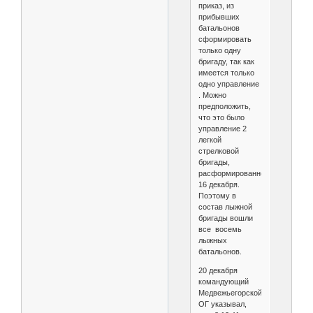
приказ, из
прибывших
батальонов
сформировать
только одну
бригаду, так как
имеется только
одно управление
. Можно
предположить,
что это было
управление 2
легкой
стрелковой
бригады,
расформированной
16 декабря.
Поэтому в
состав лыжной
бригады вошли
все восемь
лыжных
батальонов.
20 декабря
командующий
Медвежьегорской
ОГ указывал,