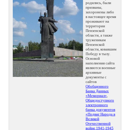
родились, были
призваны,
захоронены либо
в настоящее время
проживают на
территории
Пензенской
области, а также
труженикам
Пензенской
области, ковавшим
Победу в тылу.
Основой
наполнения сайта
являются военные
архивные
документы с
сайтов
Обобщенного
Банка Данных
«Мемориал»
,
Общедоступного
электронного
банка документов
«Подвиг Народа в
Великой
Отечественной
войне 1941-1945