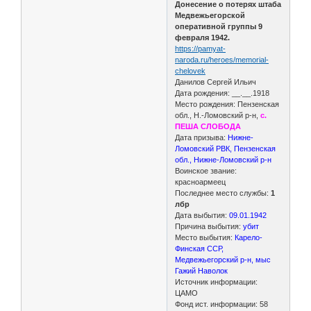
Донесение о потерях штаба
Медвежьегорской
оперативной группы 9
февраля 1942.
https://pamyat-
naroda.ru/heroes/memorial-
chelovek
Данилов Сергей Ильич
Дата рождения: __.__.1918
Место рождения: Пензенская
обл., Н.-Ломовский р-н,
с.
ПЕША СЛОБОДА
Дата призыва:
Нижне-
Ломовский РВК, Пензенская
обл., Нижне-Ломовский р-н
Воинское звание:
красноармеец
Последнее место службы:
1
лбр
Дата выбытия:
09.01.1942
Причина выбытия:
убит
Место выбытия:
Карело-
Финская ССР,
Медвежьегорский р-н, мыс
Гажий Наволок
Источник информации:
ЦАМО
Фонд ист. информации: 58