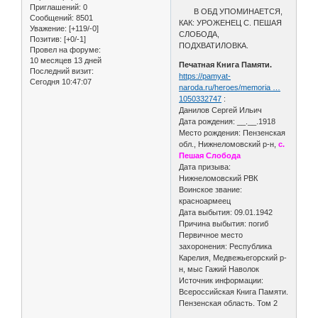
Приглашений:
0
В ОБД УПОМИНАЕТСЯ,
Сообщений:
8501
КАК: УРОЖЕНЕЦ С. ПЕШАЯ
Уважение:
[+119/-0]
СЛОБОДА,
Позитив:
[+0/-1]
ПОДХВАТИЛОВКА.
Провел на форуме:
10 месяцев 13 дней
Печатная Книга Памяти.
Последний визит:
https://pamyat-
Сегодня 10:47:07
naroda.ru/heroes/memoria …
1050332747
:
Данилов Сергей Ильич
Дата рождения: __.__.1918
Место рождения: Пензенская
обл., Нижнеломовский р-н,
с.
Пешая Слобода
Дата призыва:
Нижнеломовский РВК
Воинское звание:
красноармеец
Дата выбытия: 09.01.1942
Причина выбытия: погиб
Первичное место
захоронения: Республика
Карелия, Медвежьегорский р-
н, мыс Гажий Наволок
Источник информации:
Всероссийская Книга Памяти.
Пензенская область. Том 2