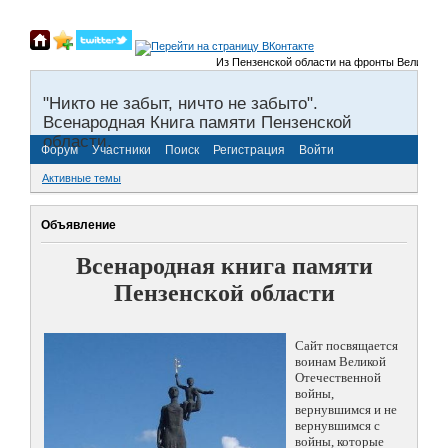
Из Пензенской области на фронты Великой Отечес
"Никто не забыт, ничто не забыто".
Всенародная Книга памяти Пензенской
области.
Форум
Участники
Поиск
Регистрация
Войти
Активные темы
Объявление
Всенародная книга памяти
Пензенской области
Сайт посвящается
воинам Великой
Отечественной
войны,
вернувшимся и не
вернувшимся с
войны, которые