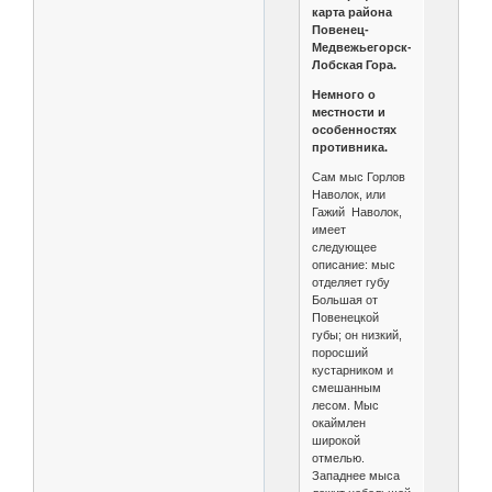
карта района
Повенец-
Медвежьегорск-
Лобская Гора.
Немного о
местности и
особенностях
противника.
Сам мыс Горлов
Наволок, или
Гажий Наволок,
имеет
следующее
описание: мыс
отделяет губу
Большая от
Повенецкой
губы; он низкий,
поросший
кустарником и
смешанным
лесом. Мыс
окаймлен
широкой
отмелью.
Западнее мыса