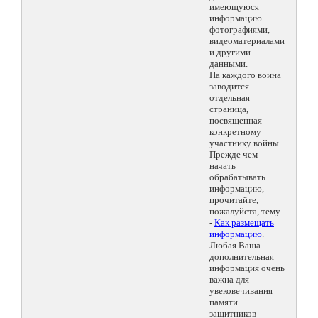
имеющуюся
информацию
фотографиями,
видеоматериалами
и другими
данными.
На каждого воина
заводится
отдельная
страница,
посвященная
конкретному
участнику войны.
Прежде чем
начать
обрабатывать
информацию,
прочитайте,
пожалуйста, тему
-
Как размещать
информацию
.
Любая Ваша
дополнительная
информация очень
важна для
увековечивания
памяти
защитников