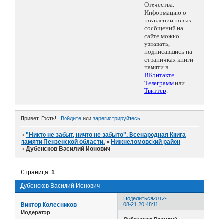
Отечества.
Информацию о
появлении новых
сообщений на
сайте можно
узнавать,
подписавшись на
страничках книги
памяти в
ВКонтакте
,
Телеграмм
или
Твиттер
.
Привет, Гость!
Войдите
или
зарегистрируйтесь
.
»
"Никто не забыт, ничто не забыто". Всенародная Книга
памяти Пензенской области.
»
Нижнеломовский район
»
Дубенсков Василий Ионович
Страница:
1
Дубенсков Василий Ионович
Поделиться
2012-
1
Виктор Колесников
08-21 20:48:11
Модератор
Дубенсков Василий