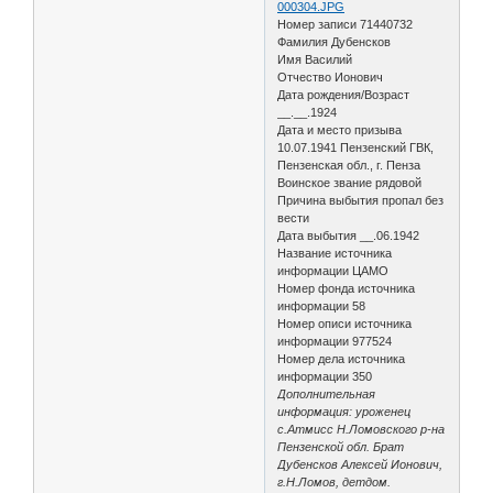
000304.JPG
Номер записи 71440732
Фамилия Дубенсков
Имя Василий
Отчество Ионович
Дата рождения/Возраст
__.__.1924
Дата и место призыва
10.07.1941 Пензенский ГВК,
Пензенская обл., г. Пенза
Воинское звание рядовой
Причина выбытия пропал без
вести
Дата выбытия __.06.1942
Название источника
информации ЦАМО
Номер фонда источника
информации 58
Номер описи источника
информации 977524
Номер дела источника
информации 350
Дополнительная
информация: уроженец
с.Атмисс Н.Ломовского р-на
Пензенской обл. Брат
Дубенсков Алексей Ионович,
г.Н.Ломов, детдом.