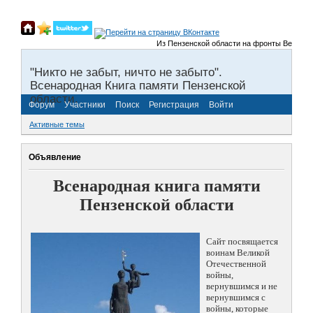
Из Пензенской области на фронты Великой О
"Никто не забыт, ничто не забыто".
Всенародная Книга памяти Пензенской
области.
Форум
Участники
Поиск
Регистрация
Войти
Активные темы
Объявление
Всенародная книга памяти
Пензенской области
Сайт посвящается
воинам Великой
Отечественной
войны,
вернувшимся и не
вернувшимся с
войны, которые