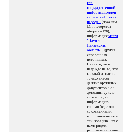
гг.»
,
государственной
информационной
системы «Память
народа»
(проекты
Министерства
обороны РФ),
информация
книги
"Память.
Пензенская
область."
, других
справочных
источников.
Сайт создан в
надежде на то, что
каждый из нас не
только внесёт
данные архивных
документов, но и
дополнит сухую
справочную
информацию
своими бережно
сохраненными
воспоминаниями о
тех, кого уже нет с
нами рядом,
рассказами о ныне