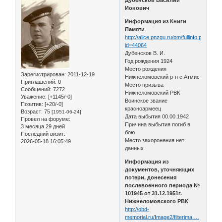
Ионович
Информация из Книги
Памяти
http://alice.pnzgu.ru/pm/fullinfo.php?
id=44064
Дубенсков В. И.
Год рождения 1924
Место рождения
Зарегистрирован
: 2011-12-19
Нижнеломовский р-н с.Атмис
Приглашений:
0
Место призыва
Сообщений:
7272
Нижнеломовский РВК
Уважение:
[+1145/-0]
Воинское звание
Позитив:
[+20/-0]
красноармеец
Возраст:
75
[1951-06-24]
Дата выбытия 00.00.1942
Провел на форуме:
Причина выбытия погиб в
3 месяца 29 дней
бою
Последний визит:
Место захоронения нет
2026-05-18 16:05:49
данных
Информация из
документов, уточняющих
потери, донесения
послевоенного периода №
101945 от 31.12.1951г.
Нижнеломовского РВК
http://obd-
memorial.ru/Image2/filterima …