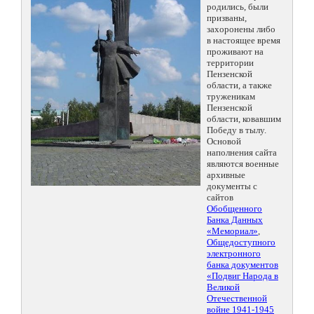
родились, были
призваны,
захоронены либо
в настоящее время
проживают на
территории
Пензенской
области, а также
труженикам
Пензенской
области, ковавшим
Победу в тылу.
Основой
наполнения сайта
являются военные
архивные
документы с
сайтов
Обобщенного
Банка Данных
«Мемориал»
,
Общедоступного
электронного
банка документов
«Подвиг Народа в
Великой
Отечественной
войне 1941-1945