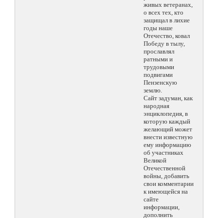
живых ветеранах,
о всех тех, кто
защищал в лихие
годы наше
Отечество, ковал
Победу в тылу,
прославлял
ратными и
трудовыми
подвигами
Пензенскую
землю.
Сайт задуман, как
народная
энциклопедия, в
которую каждый
желающий может
внести известную
ему информацию
об участниках
Великой
Отечественной
войны, добавить
свои комментарии
к имеющейся на
сайте
информации,
дополнить