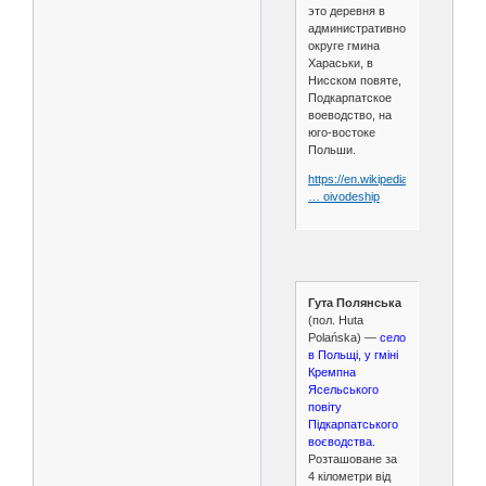
это деревня в
административном
округе гмина
Хараськи, в
Нисском повяте,
Подкарпатское
воеводство, на
юго-востоке
Польши.
https://en.wikipedia.org/wiki/Hut
… oivodeship
Гута Полянська
(пол. Huta
Polańska) —
село
в Польщі, у гміні
Кремпна
Ясельського
повіту
Підкарпатського
воєводства.
Розташоване за
4 кілометри від