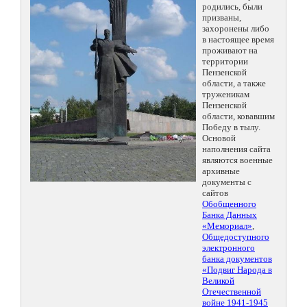
родились, были
призваны,
захоронены либо
в настоящее время
проживают на
территории
Пензенской
области, а также
труженикам
Пензенской
области, ковавшим
Победу в тылу.
Основой
наполнения сайта
являются военные
архивные
документы с
сайтов
Обобщенного
Банка Данных
«Мемориал»
,
Общедоступного
электронного
банка документов
«Подвиг Народа в
Великой
Отечественной
войне 1941-1945