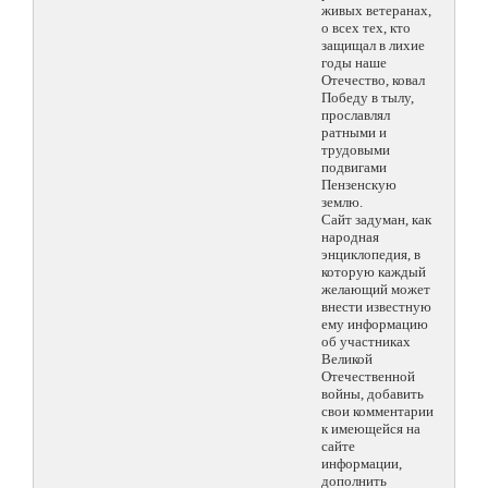
живых ветеранах,
о всех тех, кто
защищал в лихие
годы наше
Отечество, ковал
Победу в тылу,
прославлял
ратными и
трудовыми
подвигами
Пензенскую
землю.
Сайт задуман, как
народная
энциклопедия, в
которую каждый
желающий может
внести известную
ему информацию
об участниках
Великой
Отечественной
войны, добавить
свои комментарии
к имеющейся на
сайте
информации,
дополнить