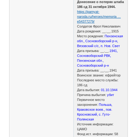
Донесение о потерях штаба
186 сд 31 октября 1944.
https://pamyat-
naroda.ru/heroes/memoria …
e54377279/
Солдатов Фрол Николаевич
Дата рождения: __.__.1915
Место рождения:
Пензенская
обл., Сосновоборский р-н,
Вязовский с/с, п. Нов. Свет
Дата призыва: __.__.
1941,
Сосновоборский РВК,
Пензенская обл.,
Сосновоборский р-н
Дата призыва: __.__.1941
Воинское звание: ефрейтор
Последнее место службы:
186 сд
Дата выбытия:
01.10.1944
Причина выбытия:
убит
Первичное место
захоронения:
Польша,
Краковское воев., пов.
Кросновский, с. Гуто-
Полянская
Источник информации:
ЦАМО
Фонд ист. информации: 58