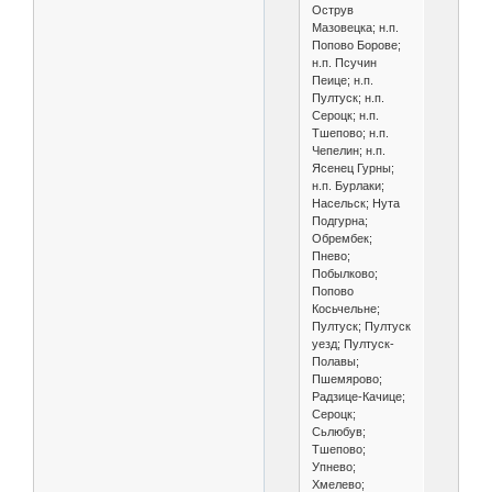
Острув
Мазовецка; н.п.
Попово Борове;
н.п. Псучин
Пеице; н.п.
Пултуск; н.п.
Сероцк; н.п.
Тшепово; н.п.
Чепелин; н.п.
Ясенец Гурны;
н.п. Бурлаки;
Насельск; Нута
Подгурна;
Обрембек;
Пнево;
Побылково;
Попово
Косьчельне;
Пултуск; Пултуск
уезд; Пултуск-
Полавы;
Пшемярово;
Радзице-Качице;
Сероцк;
Сьлюбув;
Тшепово;
Упнево;
Хмелево;