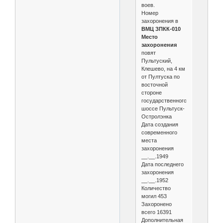
воев.
Номер
захоронения в
ВМЦ ЗПКК-010
Место
захоронения
повят
Пультуский,
Клешево, на 4 км
от Пултуска по
восточной
стороне
государственного
шоссе Пультуск-
Остролэнка
Дата создания
современного
места
захоронения
__.__.1949
Дата последнего
захоронения
__.__.1952
Количество
могил 453
Захоронено
всего 16391
Дополнительная