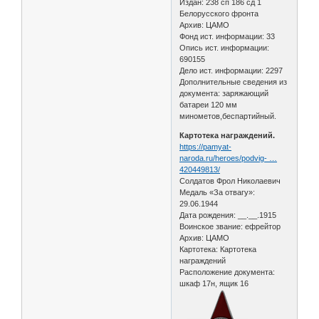
Издан: 238 сп 186 сд 1
Белорусского фронта
Архив: ЦАМО
Фонд ист. информации: 33
Опись ист. информации:
690155
Дело ист. информации: 2297
Дополнительные сведения из
документа: заряжающий
батареи 120 мм
минометов,беспартийный.
Картотека награждений.
https://pamyat-
naroda.ru/heroes/podvig- …
420449813/
Солдатов Фрол Николаевич
Медаль «За отвагу»:
29.06.1944
Дата рождения: __.__.1915
Воинское звание: ефрейтор
Архив: ЦАМО
Картотека: Картотека
награждений
Расположение документа:
шкаф 17н, ящик 16