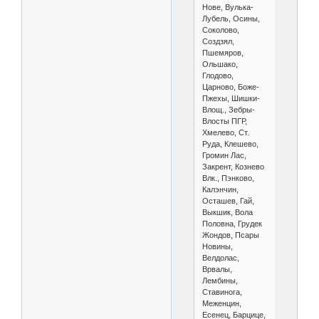
Нове, Вулька-
Лубель, Осины,
Соколово,
Создзял,
Пшемяров,
Ольшако,
Глодово,
Царново, Боже-
Пжехы, Шишки-
Влощ., Зебры-
Влосты ПГР,
Хмелево, Ст.
Руда, Клешево,
Громин Лас,
Закрент, Кознево
Влк., Пэнково,
Калэнчин,
Осташев, Гай,
Выкшик, Вола
Половна, Грудек
Жондов, Псары
Новины,
Велдолас,
Врвалы,
Лембины,
Ставинога,
Меженцин,
Есенец, Барцице,