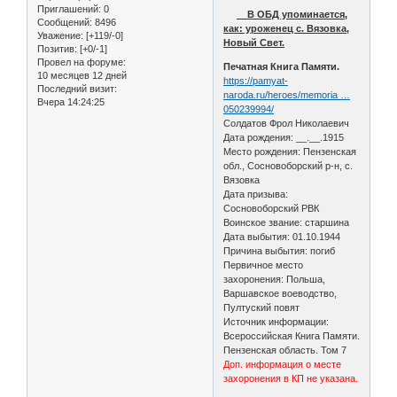
Приглашений:
0
В ОБД упоминается,
Сообщений:
8496
как: уроженец с. Вязовка,
Уважение:
[+119/-0]
Новый Свет.
Позитив:
[+0/-1]
Провел на форуме:
Печатная Книга Памяти.
10 месяцев 12 дней
https://pamyat-
Последний визит:
naroda.ru/heroes/memoria …
Вчера 14:24:25
050239994/
Солдатов Фрол Николаевич
Дата рождения: __.__.1915
Место рождения: Пензенская
обл., Сосновоборский р-н, с.
Вязовка
Дата призыва:
Сосновоборский РВК
Воинское звание: старшина
Дата выбытия: 01.10.1944
Причина выбытия: погиб
Первичное место
захоронения: Польша,
Варшавское воеводство,
Пултуский повят
Источник информации:
Всероссийская Книга Памяти.
Пензенская область. Том 7
Доп. информация о месте
захоронения в КП не указана.