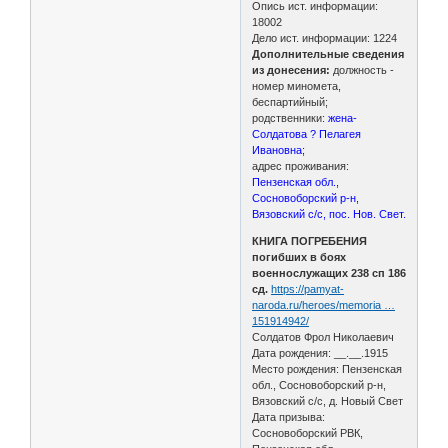
Опись ист. информации:
18002
Дело ист. информации: 1224
Дополнительные сведения
из донесения:
должность -
номер миномета,
беспартийный;
родственники:
жена-
Солдатова ? Пелагея
Ивановна;
адрес проживания:
Пензенская обл.,
Сосновоборский р-н,
Вязовский с/с, пос. Нов. Свет.
КНИГА ПОГРЕБЕНИЯ
погибших в боях
военнослужащих 238 сп 186
сд.
https://pamyat-
naroda.ru/heroes/memoria …
151914942/
Солдатов Фрол Николаевич
Дата рождения: __.__.1915
Место рождения: Пензенская
обл., Сосновоборский р-н,
Вязовский с/с, д. Новый Свет
Дата призыва:
Сосновоборский РВК,