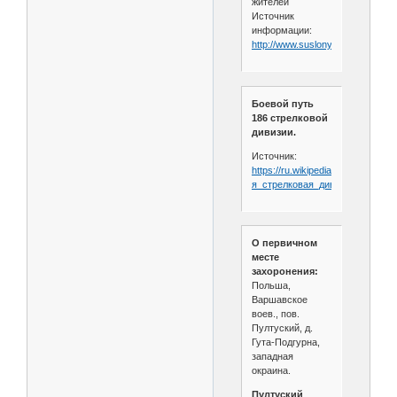
жителей
Источник
информации:
http://www.suslony.ru/Penzagebie
Боевой путь
186 стрелковой
дивизии.
Источник:
https://ru.wikipedia.org/wiki/186-
я_стрелковая_дивизия_
(Западн
О первичном
месте
захоронения:
Польша,
Варшавское
воев., пов.
Пултуский, д.
Гута-Подгурна,
западная
окраина.
Пултуский