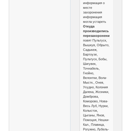
информация о
месте
захоронения
информация
могла устареть
Откуда
производились
перезахоронения:
повят Пультуск,
Вышкув, Обрыто,
Садыкеж,
Бартоузе,
Пультуск, Бобы,
Шигувек,
Точнабель,
Гнойно,
Велонтки, Вола-
Мыстк., Онев,
Ухудно, Колония
Далека, Жозники,
Домброва,
Коморово, Нова-
Весь Луб, Нурки,
Колысток,
Цыганы, Янов,
Помоцня, Нешки-
Кал., Плавица,
Рогужно, Лубель-