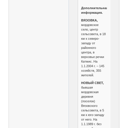
Дополнительная
информация.
ВЯЗОВКА,
мордовское
село, центр
сельсовета, в 18
км к северо-
западу от
районного
центра, в
верховье речки
Катмис. На
1.1.2004 г. – 145
хозяйств, 355
жителей.
НОВЫЙ СВЕТ,
бывшая
мордовская
деревня
(поселок)
Вязовского
сельсовета, в 5
км к юго-западу
от него. На
1.1.1989 г. без