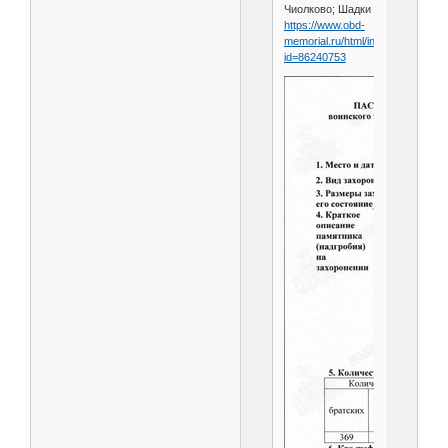
Чиолково; Шадки
https://www.obd-
memorial.ru/html/info.htm?
id=86240753