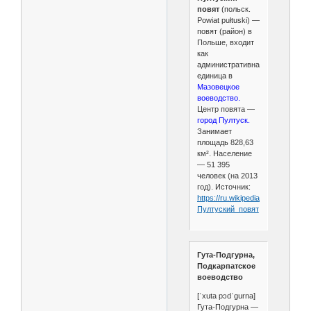
повят
(польск.
Powiat pułtuski) —
повят (район) в
Польше, входит
как
административная
единица в
Мазовецкое
воеводство.
Центр повята —
город Пултуск.
Занимает
площадь 828,63
км². Население
— 51 395
человек (на 2013
год). Источник:
https://ru.wikipedia.org/wiki/
Пултуский_повят
Гута-Подгурна,
Подкарпатское
воеводство
[ˈxuta pɔdˈɡurna]
Гута-Подгурна —