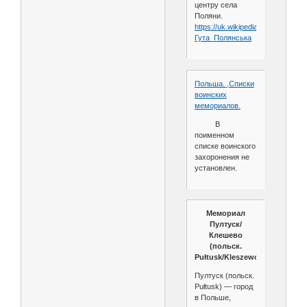
центру села
Поляни.
https://uk.wikipedia.org/wiki/
Гута_Полянська
Польша. ,Списки
воинских
мемориалов.
В
поименном
списке воинского
захоронения не
установлен.
Мемориал
Пултуск/
Клешево
(польск.
Pułtusk/Kleszewo)
Пултуск (польск.
Pułtusk) — город
в Польше,