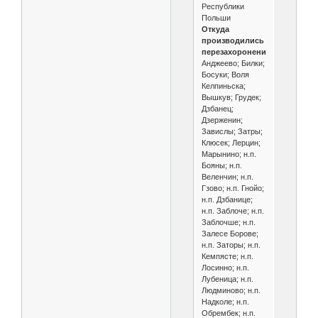
Республики
Польши
Откуда
производились
перезахоронения
Анджеево; Билки;
Босуки; Воля
Келпиньска;
Вышкув; Грудек;
Дзбанец;
Дзерженин;
Завислы; Затры;
Клюсек; Лерцин;
Марынино; н.п.
Бояны; н.п.
Веленчин; н.п.
Гзово; н.п. Гнойо;
н.п. Дзбанице;
н.п. Заблоче; н.п.
Заблочше; н.п.
Залесе Борове;
н.п. Заторы; н.п.
Кемпясте; н.п.
Лосинно; н.п.
Лубеница; н.п.
Людминово; н.п.
Надколе; н.п.
Обрембек; н.п.