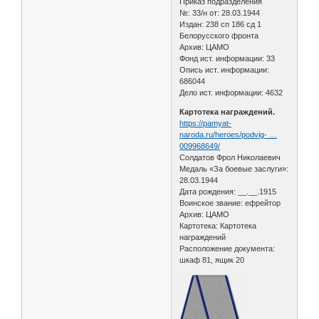
Приказ подразделения
№: 33/н от: 28.03.1944
Издан: 238 сп 186 сд 1
Белорусского фронта
Архив: ЦАМО
Фонд ист. информации: 33
Опись ист. информации:
686044
Дело ист. информации: 4632
Картотека награждений.
https://pamyat-
naroda.ru/heroes/podvig- …
009968649/
Солдатов Фрол Николаевич
Медаль «За боевые заслуги»:
28.03.1944
Дата рождения: __.__.1915
Воинское звание: ефрейтор
Архив: ЦАМО
Картотека: Картотека
награждений
Расположение документа:
шкаф 81, ящик 20