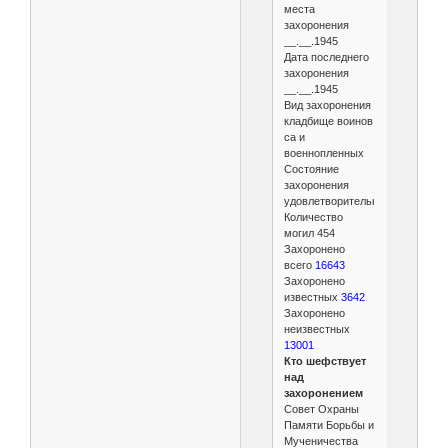
места
захоронения
__.__.1945
Дата последнего
захоронения
__.__.1945
Вид захоронения
кладбище воинов
са и
военнопленных
Состояние
захоронения
удовлетворительное
Количество
могил 454
Захоронено
всего
16643
Захоронено
известных
3642
Захоронено
неизвестных
13001
Кто шефствует
над
захоронением
Совет Охраны
Памяти Борьбы и
Мученичества