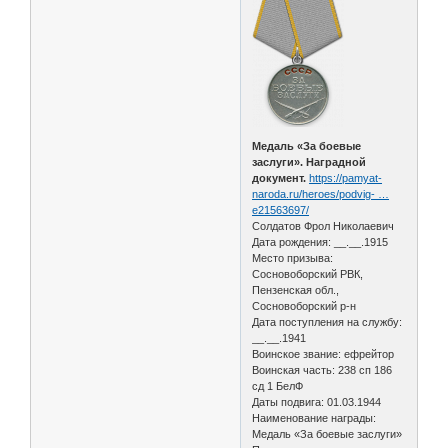
Медаль «За боевые
заслуги». Наградной
документ.
https://pamyat-
naroda.ru/heroes/podvig- …
e21563697/
Солдатов Фрол Николаевич
Дата рождения: __.__.1915
Место призыва:
Сосновоборский РВК,
Пензенская обл.,
Сосновоборский р-н
Дата поступления на службу:
__.__.1941
Воинское звание: ефрейтор
Воинская часть: 238 сп 186
сд 1 БелФ
Даты подвига: 01.03.1944
Наименование награды:
Медаль «За боевые заслуги»