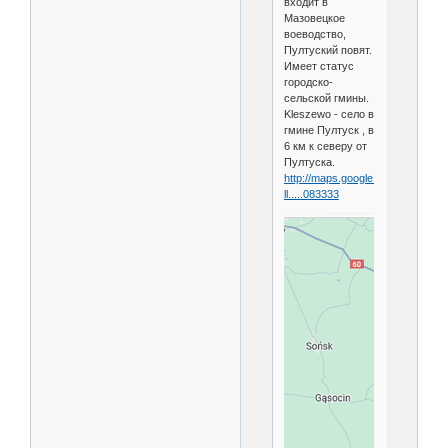
входит в
Мазовецкое
воеводство,
Пултуский повят.
Имеет статус
городско-
сельской гмины.
Kleszewo - село в
гмине Пултуск , в
6 км к северу от
Пултуска.
http://maps.google.com/maps?
ll.....083333