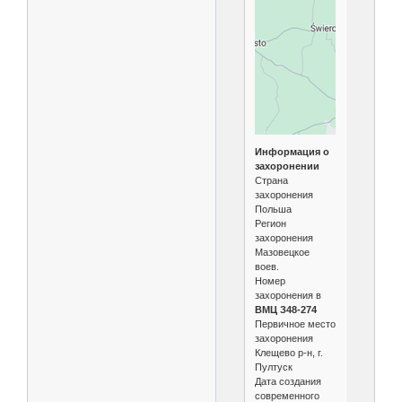
Информация о
захоронении
Страна
захоронения
Польша
Регион
захоронения
Мазовецкое
воев.
Номер
захоронения в
ВМЦ З48-274
Первичное место
захоронения
Клещево р-н, г.
Пултуск
Дата создания
современного