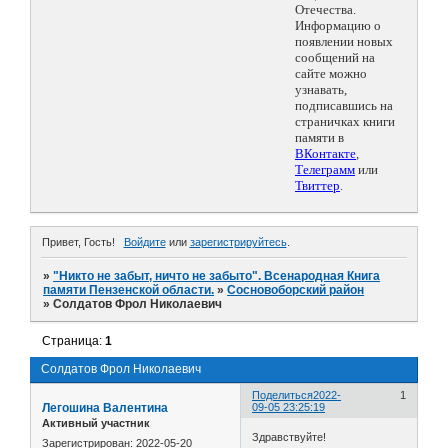
Отечества.
Информацию о
появлении новых
сообщений на
сайте можно
узнавать,
подписавшись на
страничках книги
памяти в
ВКонтакте
,
Телеграмм
или
Твиттер
.
Привет, Гость!
Войдите
или
зарегистрируйтесь
.
»
"Никто не забыт, ничто не забыто". Всенародная Книга
памяти Пензенской области.
»
Сосновоборский район
»
Солдатов Фрол Николаевич
Страница:
1
Солдатов Фрол Николаевич
Поделиться
2022-
1
Легошина Валентина
09-05 23:25:19
Активный участник
Здравствуйте!
Зарегистрирован
: 2022-05-20