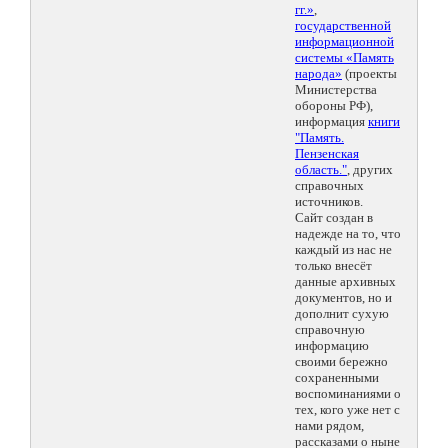
гг.»
,
государственной
информационной
системы «Память
народа»
(проекты
Министерства
обороны РФ),
информация
книги
"Память.
Пензенская
область."
, других
справочных
источников.
Сайт создан в
надежде на то, что
каждый из нас не
только внесёт
данные архивных
документов, но и
дополнит сухую
справочную
информацию
своими бережно
сохраненными
воспоминаниями о
тех, кого уже нет с
нами рядом,
рассказами о ныне