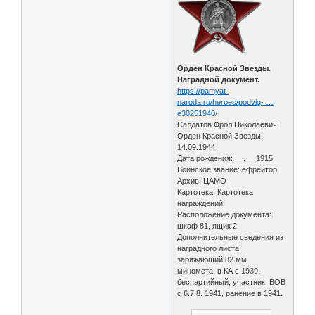
Орден Красной Звезды.
Наградной документ.
https://pamyat-
naroda.ru/heroes/podvig- …
e30251940/
Салдатов Фрол Николаевич
Орден Красной Звезды:
14.09.1944
Дата рождения: __.__.1915
Воинское звание: ефрейтор
Архив: ЦАМО
Картотека: Картотека
награждений
Расположение документа:
шкаф 81, ящик 2
Дополнительные сведения из
наградного листа:
заряжающий 82 мм
миномета, в КА с 1939,
беспартийный, участник ВОВ
с 6.7.8. 1941, ранение в 1941.