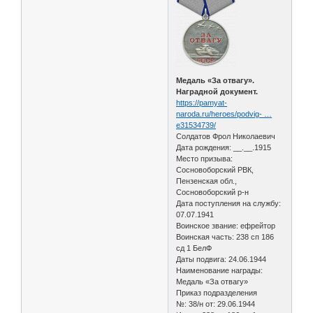
Медаль «За отвагу».
Наградной документ.
https://pamyat-
naroda.ru/heroes/podvig- …
e31534739/
Солдатов Фрол Николаевич
Дата рождения: __.__.1915
Место призыва:
Сосновоборский РВК,
Пензенская обл.,
Сосновоборский р-н
Дата поступления на службу:
07.07.1941
Воинское звание: ефрейтор
Воинская часть: 238 сп 186
сд 1 БелФ
Даты подвига: 24.06.1944
Наименование награды:
Медаль «За отвагу»
Приказ подразделения
№: 38/н от: 29.06.1944