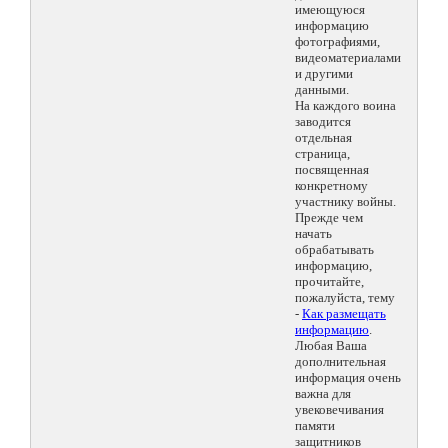
имеющуюся
информацию
фотографиями,
видеоматериалами
и другими
данными.
На каждого воина
заводится
отдельная
страница,
посвященная
конкретному
участнику войны.
Прежде чем
начать
обрабатывать
информацию,
прочитайте,
пожалуйста, тему
-
Как размещать
информацию
.
Любая Ваша
дополнительная
информация очень
важна для
увековечивания
памяти
защитников