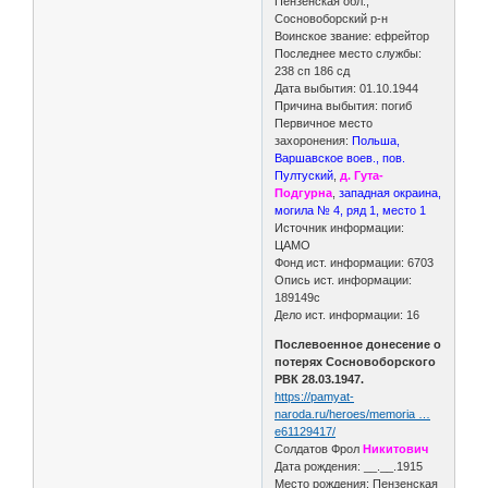
Пензенская обл.,
Сосновоборский р-н
Воинское звание: ефрейтор
Последнее место службы:
238 сп 186 сд
Дата выбытия: 01.10.1944
Причина выбытия: погиб
Первичное место
захоронения:
Польша,
Варшавское воев., пов.
Пултуский
,
д. Гута-
Подгурна
,
западная окраина,
могила № 4, ряд 1, место 1
Источник информации:
ЦАМО
Фонд ист. информации: 6703
Опись ист. информации:
189149с
Дело ист. информации: 16
Послевоенное донесение о
потерях Сосновоборского
РВК 28.03.1947.
https://pamyat-
naroda.ru/heroes/memoria …
e61129417/
Солдатов Фрол
Никитович
Дата рождения: __.__.1915
Место рождения: Пензенская