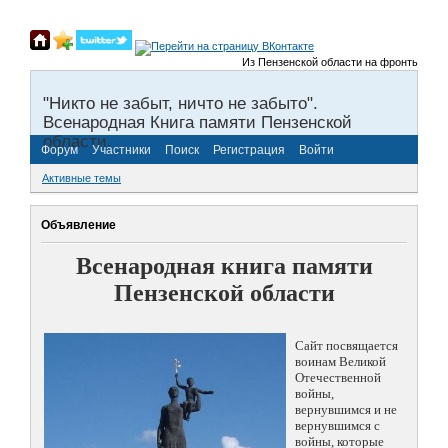
Из Пензенской области на фронты Великой О
"Никто не забыт, ничто не забыто".
Всенародная Книга памяти Пензенской
области.
Форум
Участники
Поиск
Регистрация
Войти
Активные темы
Объявление
Всенародная книга памяти
Пензенской области
Сайт посвящается
воинам Великой
Отечественной
войны,
вернувшимся и не
вернувшимся с
войны, которые