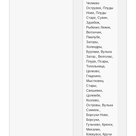
Челиево
Острувек, Плуды
Нове, Плуды
Старе, Сувин,
Здзибож,
Рыбенко Лежне,
Велэнчин,
Пжилубе,
Заторы,
Холендры,
Бурлаки, Вулька
Затор., Велголас,
Плуре, Псары,
Топольница,
Целково,
Гладчино,
Мыстковец
Стары,
Свешевко,
Цолембе,
Козлово,
Островы, Вулька
Сомюнк.,
Борсуки Нове,
Борсуки,
Гульчево, Кренги,
Михалин,
Клюкувск, Кручи