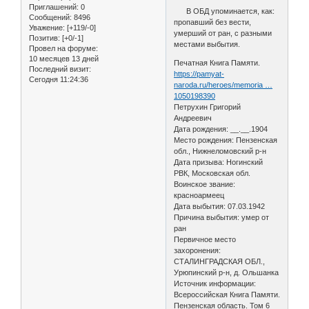
Приглашений:
0
В ОБД упоминается, как:
Сообщений:
8496
пропавший без вести,
Уважение:
[+119/-0]
умерший от ран, с разными
Позитив:
[+0/-1]
местами выбытия.
Провел на форуме:
10 месяцев 13 дней
Печатная Книга Памяти.
Последний визит:
https://pamyat-
Сегодня 11:24:36
naroda.ru/heroes/memoria …
1050198390
Петрухин Григорий
Андреевич
Дата рождения: __.__.1904
Место рождения: Пензенская
обл., Нижнеломовский р-н
Дата призыва: Ногинский
РВК, Московская обл.
Воинское звание:
красноармеец
Дата выбытия: 07.03.1942
Причина выбытия: умер от
ран
Первичное место
захоронения:
СТАЛИНГРАДСКАЯ ОБЛ.,
Урюпинский р-н, д. Ольшанка
Источник информации:
Всероссийская Книга Памяти.
Пензенская область. Том 6