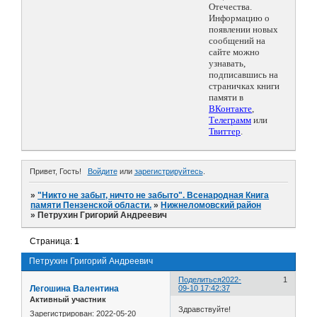
Отечества.
Информацию о
появлении новых
сообщений на
сайте можно
узнавать,
подписавшись на
страничках книги
памяти в
ВКонтакте
,
Телеграмм
или
Твиттер
.
Привет, Гость!
Войдите
или
зарегистрируйтесь
.
»
"Никто не забыт, ничто не забыто". Всенародная Книга
памяти Пензенской области.
»
Нижнеломовский район
»
Петрухин Григорий Андреевич
Страница:
1
Петрухин Григорий Андреевич
Поделиться
2022-
1
Легошина Валентина
09-10 17:42:37
Активный участник
Здравствуйте!
Зарегистрирован
: 2022-05-20