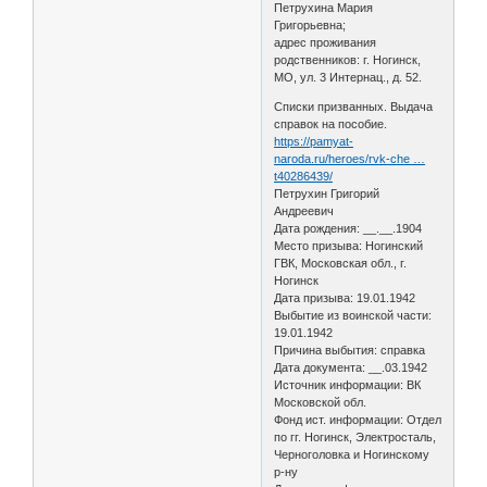
Петрухина Мария
Григорьевна;
адрес проживания
родственников: г. Ногинск,
МО, ул. 3 Интернац., д. 52.
Списки призванных. Выдача
справок на пособие.
https://pamyat-
naroda.ru/heroes/rvk-che …
t40286439/
Петрухин Григорий
Андреевич
Дата рождения: __.__.1904
Место призыва: Ногинский
ГВК, Московская обл., г.
Ногинск
Дата призыва: 19.01.1942
Выбытие из воинской части:
19.01.1942
Причина выбытия: справка
Дата документа: __.03.1942
Источник информации: ВК
Московской обл.
Фонд ист. информации: Отдел
по гг. Ногинск, Электросталь,
Черноголовка и Ногинскому
р-ну