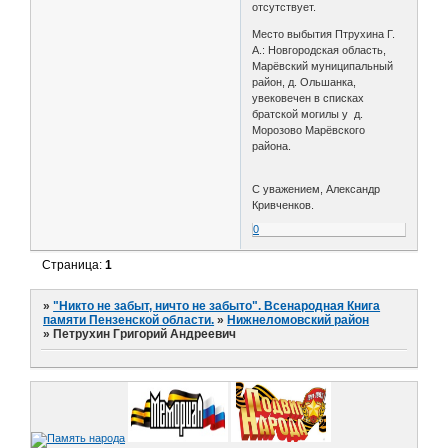
отсутствует.
Место выбытия Птрухина Г.
А.: Новгородская область,
Марёвский муниципальный
район, д. Ольшанка,
увековечен в списках
братской могилы у д.
Морозово Марёвского
района.
С уважением, Александр
Кривченков.
0
Страница:
1
»
"Никто не забыт, ничто не забыто". Всенародная Книга
памяти Пензенской области.
»
Нижнеломовский район
»
Петрухин Григорий Андреевич