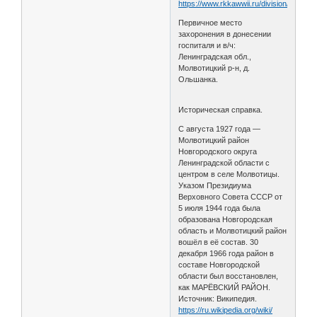
https://www.rkkawwii.ru/division/130sdf2
Первичное место
захоронения в донесении
госпиталя и в/ч:
Ленинградская обл.,
Молвотицкий р-н, д.
Ольшанка.
Историческая справка.
С августа 1927 года —
Молвотицкий район
Новгородского округа
Ленинградской области с
центром в селе Молвотицы.
Указом Президиума
Верховного Совета СССР от
5 июля 1944 года была
образована Новгородская
область и Молвотицкий район
вошёл в её состав. 30
декабря 1966 года район в
составе Новгородской
области был восстановлен,
как МАРЁВСКИЙ РАЙОН.
Источник: Википедия.
https://ru.wikipedia.org/wiki/