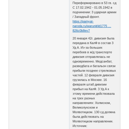
Переформировано в 53 гв. сд
С 17.02.1942 - 01.05.1942 в
подчинении: 3 ударная армии
/ Западный фронт.
https://pamyat-
naroda.ru/warunit/id1775 …
826c0b8ev7
20 января 42г. дивизия была
передана в КалФ в состав 3
Уд А. Из-за больших
перебоев в ж/д транспорте
дивизия отправлялась не
одновременно. Медсанбат,
разведбата и батальон связи
прибыли позднее стрелковых
частей. 12 февраля дивизия
грузилась в Москве. 16
февраля штаб дивизии
прибыл на КалФ. 3 Уд А к
этому времени действовала
на трех разных
направлениях: Холмском,
Великолукском и
Молвотицком. 130 сд должна
была действовать на
Молвотицком направлении.
Источник: