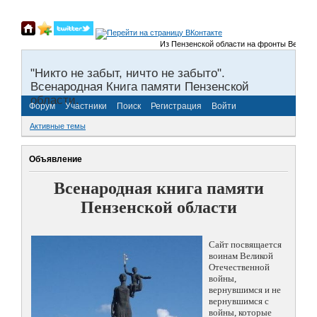
Из Пензенской области на фронты Великой Оте
"Никто не забыт, ничто не забыто".
Всенародная Книга памяти Пензенской
области.
Форум
Участники
Поиск
Регистрация
Войти
Активные темы
Объявление
Всенародная книга памяти
Пензенской области
Сайт посвящается
воинам Великой
Отечественной
войны,
вернувшимся и не
вернувшимся с
войны, которые