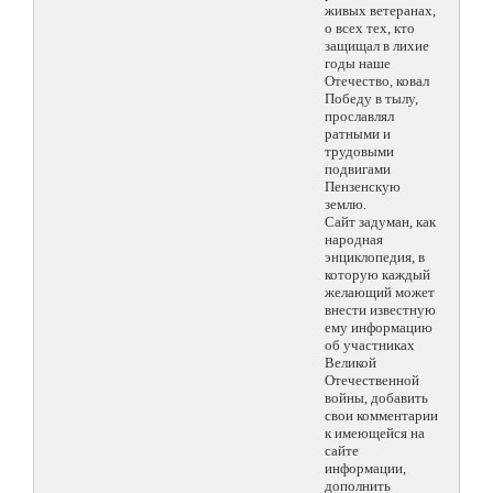
живых ветеранах,
о всех тех, кто
защищал в лихие
годы наше
Отечество, ковал
Победу в тылу,
прославлял
ратными и
трудовыми
подвигами
Пензенскую
землю.
Сайт задуман, как
народная
энциклопедия, в
которую каждый
желающий может
внести известную
ему информацию
об участниках
Великой
Отечественной
войны, добавить
свои комментарии
к имеющейся на
сайте
информации,
дополнить