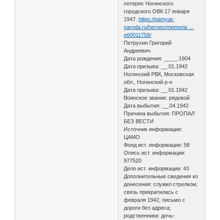
потерях Ногинского
городского ОВК 17 января
1947.
https://pamyat-
naroda.ru/heroes/memoria …
e60011758/
Петрухин Григорий
Андреевич
Дата рождения: __.__.1904
Дата призыва: __.01.1942
Ногинский РВК, Московская
обл., Ногинский р-н
Дата призыва: __.01.1942
Воинское звание: рядовой
Дата выбытия: __.04.1942
Причина выбытия: ПРОПАЛ
БЕЗ ВЕСТИ
Источник информации:
ЦАМО
Фонд ист. информации: 58
Опись ист. информации:
977520
Дело ист. информации: 43
Дополнительные сведения из
донесения: служил стрелком;
связь прекратилась с
февраля 1942, письмо с
дороги без адреса;
родственники: дочь-