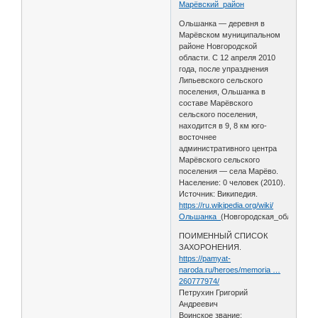
Марёвский_район
Ольшанка — деревня в
Марёвском муниципальном
районе Новгородской
области. С 12 апреля 2010
года, после упразднения
Липьевского сельского
поселения, Ольшанка в
составе Марёвского
сельского поселения,
находится в 9, 8 км юго-
восточнее
административного центра
Марёвского сельского
поселения — села Марёво.
Население: 0 человек (2010).
Источник: Википедия.
https://ru.wikipedia.org/wiki/
Ольшанка_
(Новгородская_область)
ПОИМЕННЫЙ СПИСОК
ЗАХОРОНЕНИЯ.
https://pamyat-
naroda.ru/heroes/memoria …
260777974/
Петрухин Григорий
Андреевич
Воинское звание: