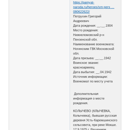
https://pamyat-
naroda.ru/heroes/sm-pers …
080622622/
Петрухин Григорий
Андреевич
Дата рождения: __.__.1904
Место рождения:
Нижнеломовский р-н
Пензенской обл.
Наименование военкомата:
Ногинским ГВК Московской
обл.
Дата призыва: __.__.1942
Воинское звание:
красноармеец
Дата выбытия: __.04.1942
Источник информации:
Военкомат по месту учета
Дополнительная
информация о месте
рождения.
КОЛЫЧЕВО (КЛЫЧЕВКА,
Колычевка), бывшая русская
деревня Усть-Каремшинского
сельсовета, при реке Мокше.
17.9.1975 г. Решением