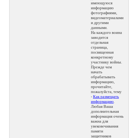
имеющуюся
информацию
фотографиями,
видеоматериалами
и другими
данными.
На каждого воина
заводится
отдельная
страница,
посвященная
конкретному
участнику войны.
Прежде чем
начать
обрабатывать
информацию,
прочитайте,
пожалуйста, тему
-
Как размещать
информацию
.
Любая Ваша
дополнительная
информация очень
важна для
увековечивания
памяти
защитников