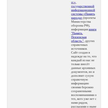
гг.»
,
государственной
информационной
системы «Память
народа»
(проекты
Министерства
обороны РФ),
информация
книги
"Память.
Пензенская
область."
, других
справочных
источников.
Сайт создан в
надежде на то, что
каждый из нас не
только внесёт
данные архивных
документов, но и
дополнит сухую
справочную
информацию
своими бережно
сохраненными
воспоминаниями о
тех, кого уже нет с
нами рядом,
рассказами о ныне