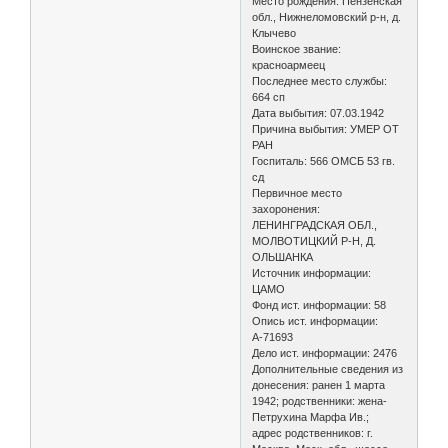
Место рождения: Пензенская
обл., Нижнеломовский р-н, д.
Клычево
Воинское звание:
красноармеец
Последнее место службы:
664 сп
Дата выбытия: 07.03.1942
Причина выбытия: УМЕР ОТ
РАН
Госпиталь: 566 ОМСБ 53 гв.
сд
Первичное место
захоронения:
ЛЕНИНГРАДСКАЯ ОБЛ.,
МОЛВОТИЦКИЙ Р-Н, Д.
ОЛЬШАНКА
Источник информации:
ЦАМО
Фонд ист. информации: 58
Опись ист. информации:
А-71693
Дело ист. информации: 2476
Дополнительные сведения из
донесения: ранен 1 марта
1942; родственники: жена-
Петрухина Марфа Ив.;
адрес родственников: г.