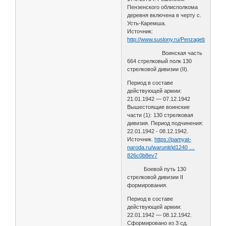
Пензенского облисполкома
деревня включена в черту с.
Усть-Каремша.
Источник:
http://www.suslony.ru/Penzagebiet/NLo
Воинская часть
664 стрелковый полк 130
стрелковой дивизии (II).
Период в составе
действующей армии:
21.01.1942 — 07.12.1942
Вышестоящие воинские
части (1): 130 стрелковая
дивизия. Период подчинения:
22.01.1942 - 08.12.1942.
Источник.
https://pamyat-
naroda.ru/warunit/id1240 …
826c0b8ev7
Боевой путь 130
стрелковой дивизии II
формирования.
Период в составе
действующей армии:
22.01.1942 — 08.12.1942.
Сформировано из 3 сд.