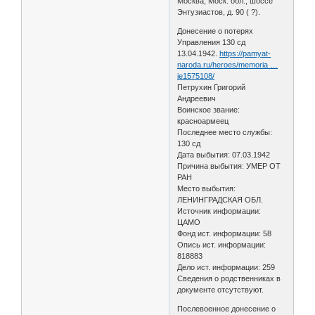
Москва, Моск. обл., шоссе
Энтузиастов, д. 90 ( ?).
Донесение о потерях
Управления 130 сд
13.04.1942.
https://pamyat-
naroda.ru/heroes/memoria …
ie1575108/
Петрухин Григорий
Андреевич
Воинское звание:
красноармеец
Последнее место службы:
130 сд
Дата выбытия: 07.03.1942
Причина выбытия: УМЕР ОТ
РАН
Место выбытия:
ЛЕНИНГРАДСКАЯ ОБЛ.
Источник информации:
ЦАМО
Фонд ист. информации: 58
Опись ист. информации:
818883
Дело ист. информации: 259
Сведения о родственниках в
документе отсутствуют.
Послевоенное донесение о