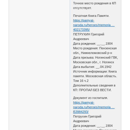
Точное место рождения в КП
отсутствует.
Печатная Книга Памяти.
https://pamyat-
naroda.ru/heroes/memoria …
402173395/
ПЕТРУХИН Григорий
Андреевич
Дата рождения: __.__.1904
Место рождения: Пензенская
обл., Нижнеломовский р-н
Дата призыва: Ногинский ГВК,
Московская обл., г. Ногинск
Дата выбытия: __.04.1942
Источник информации: Книга
памяти. Московская область.
Том 16 ч.2
Дополнительные сведения в
КП: ПРОПАЛ БЕЗ ВЕСТИ.
Документ из госпиталя.
https://pamyat-
naroda.ru/heroes/memoria …
l53984293/
Петрухин Григорий
Андреевич
Дата рождения: __.__.1904