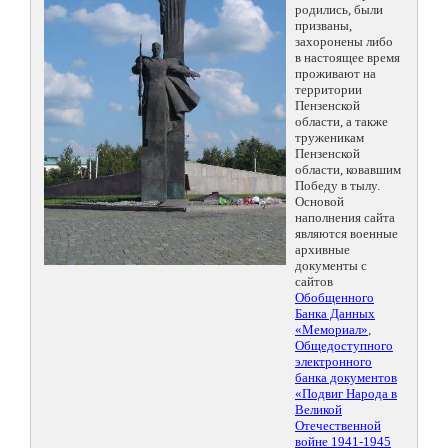
родились, были
призваны,
захоронены либо
в настоящее время
проживают на
территории
Пензенской
области, а также
труженикам
Пензенской
области, ковавшим
Победу в тылу.
Основой
наполнения сайта
являются военные
архивные
документы с
сайтов
Обобщенного
Банка Данных
«Мемориал»
,
Общедоступного
электронного
банка документов
«Подвиг Народа в
Великой
Отечественной
войне 1941-1945