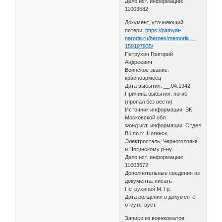
Дело ист. информации:
11003582
Документ, уточняющий
потери.
https://pamyat-
naroda.ru/heroes/memoria …
159197935/
Петрухин Григорий
Андреевич
Воинское звание:
красноармеец
Дата выбытия: __.04.1942
Причина выбытия: погиб
(пропал без вести)
Источник информации: ВК
Московской обл.
Фонд ист. информации: Отдел
ВК по гг. Ногинск,
Электросталь, Черноголовка
и Ногинскому р-ну
Дело ист. информации:
11003572
Дополнительные сведения из
документа: писать
Петрухиной М. Гр.
Дата рождения в документе
отсутствует.
Записи из военкоматов.