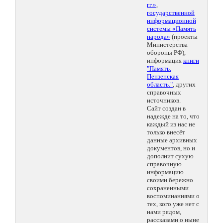
гг.»
,
государственной
информационной
системы «Память
народа»
(проекты
Министерства
обороны РФ),
информация
книги
"Память.
Пензенская
область."
, других
справочных
источников.
Сайт создан в
надежде на то, что
каждый из нас не
только внесёт
данные архивных
документов, но и
дополнит сухую
справочную
информацию
своими бережно
сохраненными
воспоминаниями о
тех, кого уже нет с
нами рядом,
рассказами о ныне