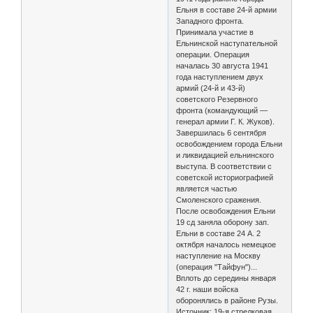
Ельня в составе 24-й армии
Западного фронта.
Принимала участие в
Ельнинской наступательной
операции. Операция
началась 30 августа 1941
года наступлением двух
армий (24-й и 43-й)
советского Резервного
фронта (командующий —
генерал армии Г. К. Жуков).
Завершилась 6 сентября
освобождением города Ельни
и ликвидацией ельнинского
выступа. В соответствии с
советской историографией
является частью
Смоленского сражения.
После освобождения Ельни
19 сд заняла оборону зап.
Ельни в составе 24 А. 2
октября началось немецкое
наступление на Москву
(операция "Тайфун")...
Вплоть до середины января
42 г. наши войска
оборонялись в районе Рузы.
Источник: 19-я стрелковая