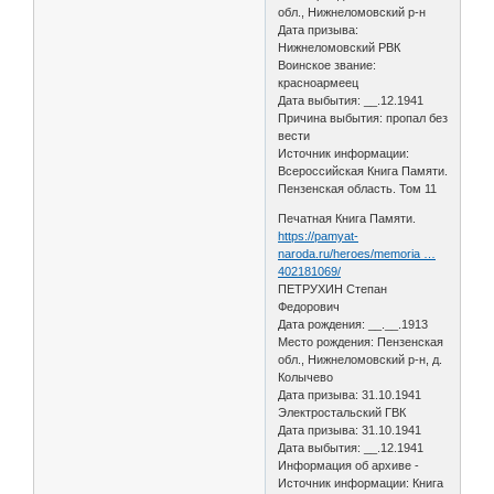
обл., Нижнеломовский р-н
Дата призыва:
Нижнеломовский РВК
Воинское звание:
красноармеец
Дата выбытия: __.12.1941
Причина выбытия: пропал без
вести
Источник информации:
Всероссийская Книга Памяти.
Пензенская область. Том 11
Печатная Книга Памяти.
https://pamyat-
naroda.ru/heroes/memoria …
402181069/
ПЕТРУХИН Степан
Федорович
Дата рождения: __.__.1913
Место рождения: Пензенская
обл., Нижнеломовский р-н, д.
Колычево
Дата призыва: 31.10.1941
Электростальский ГВК
Дата призыва: 31.10.1941
Дата выбытия: __.12.1941
Информация об архиве -
Источник информации: Книга