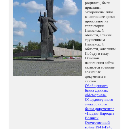
родились, были
призваны,
захоронены либо
в настоящее время
проживают на
территории
Пензенской
области, а также
труженикам
Пензенской
области, ковавшим
Победу в тылу.
Основой
наполнения сайта
являются военные
архивные
документы с
сайтов
Обобщенного
Банка Данных
«Мемориал»
,
Общедоступного
электронного
банка документов
«Подвиг Народа в
Великой
Отечественной
войне 1941-1945