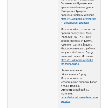
Воронежско-Шумлинская
Краснознамённая орденов
Суворова и Трудового
Красного Знамени дивизия.
https://ru.wikipedia.org/wiki/19-
я_стрелковая_дивизия
Малояросла́вец — город на
правом берегу реки Лужи
(бассейн Оки), в 61 км к
северо-востоку от Калуги.
Административный центр
Малоярославецкого района
Калужской области. Город
воинской славы. Источник:
https://ru.wikipedia.org/wiki/
Малоярославец
Муниципальное
образование «Город
Малоярославец».
Историческая справка. Город
в годы Великой
Отечественной войны.
Источник:
https://admmaloyaroslavec.ru/ru/istoric
spravka