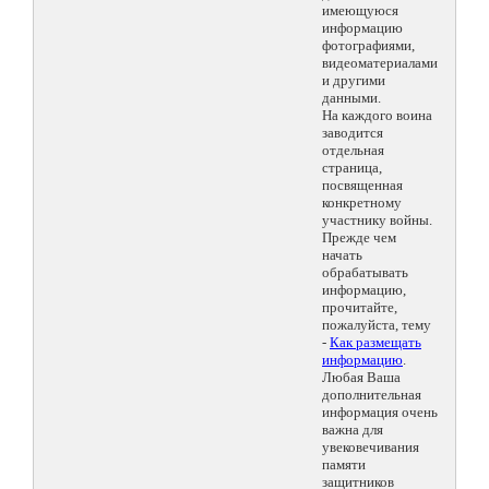
имеющуюся
информацию
фотографиями,
видеоматериалами
и другими
данными.
На каждого воина
заводится
отдельная
страница,
посвященная
конкретному
участнику войны.
Прежде чем
начать
обрабатывать
информацию,
прочитайте,
пожалуйста, тему
-
Как размещать
информацию
.
Любая Ваша
дополнительная
информация очень
важна для
увековечивания
памяти
защитников