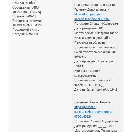
Приглашений:
0
Страница героя на проекте:
Сообщений:
8498
Галерея Дорога памяти.
Уважение:
[+119/-0]
https://foto.pamyat-
Позитив:
[+0/-1]
naroda.ru/view/69394456
Провел на форуме:
Петрухин Степан Фёдорович
10 месяцев 13 дней
Дата рождения: 1913
Последний визит:
Место рождения: д.Колычёво
Сегодня 13:51:08
Нижне-Ломовский район
Пензенская область
Наименование военкомата:
г.Электросталь Московская
область
Дата призыва: 30 октября
1941 г.
Воинское звание:
красноармеец
Наименование воинской
части: 32 СП 19 СД
Дата выбытия: декабрь 1941
г.
Печатная Книга Памяти.
https://pamyat-
naroda.ru/heroes/memoria …
050314072/
Петрухин Степан Федорович
Дата рождения: __.__.1913
Место рождения: Пензенская