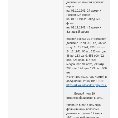
дивизии на момент призыва
героя:
на 01.10.1941: 24 армия /
Резервный фронт
на 01.11.1941: Западный
фронт
на 01.12.1941: 43 армия /
Западный фронт
Боевой состав 19 стрелковой
дивизии: 32 сп, 315 сп, 282 сп
— до 10.12.1941, 1310 сп — с
24.12.1941, 90 ап, 132 оиптдн,
88 рр, 133 сапб, 556 обс (92
обс, 525 орс), 117 (88)
медсанбат, 91 орхз, 299 атр,
288 пхп, 176 двл, 173 ппс, 806
пкг
Источник: Указатель частей и
соединений РККА 1941-1945.
https://rkka.wiki/index.php/19_стрелко
Боевой путь 19
стрелковой дивизии в 1941.
Впервые в бой с немецко-
фашистскими войсками
дивизия вступила 19 июля
1941 года районе города