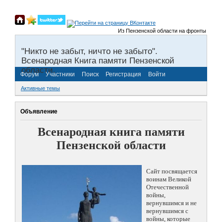
Из Пензенской области на фронты Великой 
"Никто не забыт, ничто не забыто".
Всенародная Книга памяти Пензенской
области.
Форум
Участники
Поиск
Регистрация
Войти
Активные темы
Объявление
Всенародная книга памяти
Пензенской области
Сайт посвящается
воинам Великой
Отечественной
войны,
вернувшимся и не
вернувшимся с
войны, которые