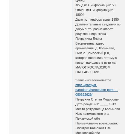
ЦАМО
Фонд ист. информации: 58
Опись ист. информации:
18004
Дело ист. информации: 1950
Дополнительные сведения из
документа: разыскивает
родственница, жена-
Петрухина Елена
Васильевна; адрес
проживания: д. Колычево,
Нижне-Ломовский р-н,
которая пояснила, что муж
писал, находясь в пути на
МАЛОЯРОСЛАВСКОМ
НАПРАВЛЕНИИ.
Записи из военкоматов.
https://pamyat-
naroda.ru/heroes/sm-pers …
080622629/
Петрухин Степан Федорович
Дата рождения: __.__.1913
Место рождения: д.Колычево
Нижнеломовского рна
Пензенской обл.
Наименование военкомата:
Электростальским ГВК
Московской обл.