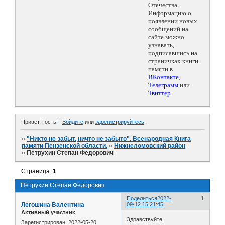
Отечества.
Информацию о
появлении новых
сообщений на
сайте можно
узнавать,
подписавшись на
страничках книги
памяти в
ВКонтакте
,
Телеграмм
или
Твиттер
.
Привет, Гость!
Войдите
или
зарегистрируйтесь
.
»
"Никто не забыт, ничто не забыто". Всенародная Книга
памяти Пензенской области.
»
Нижнеломовский район
»
Петрухин Степан Федорович
Страница:
1
Петрухин Степан Федорович
Поделиться
2022-
1
Легошина Валентина
09-12 15:21:45
Активный участник
Здравствуйте!
Зарегистрирован
: 2022-05-20