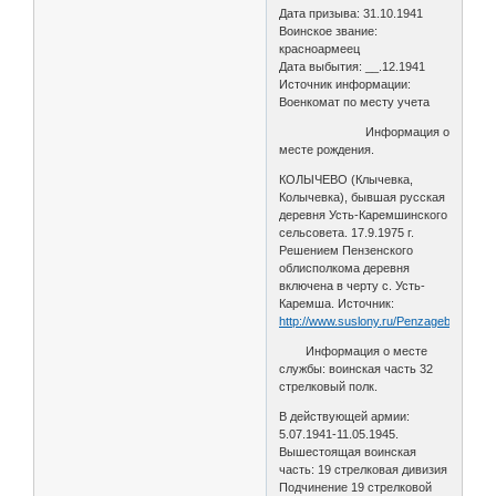
Дата призыва: 31.10.1941
Воинское звание:
красноармеец
Дата выбытия: __.12.1941
Источник информации:
Военкомат по месту учета
Информация о
месте рождения.
КОЛЫЧЕВО (Клычевка,
Колычевка), бывшая русская
деревня Усть-Каремшинского
сельсовета. 17.9.1975 г.
Решением Пензенского
облисполкома деревня
включена в черту с. Усть-
Каремша. Источник:
http://www.suslony.ru/Penzagebiet/NLo
Информация о месте
службы: воинская часть 32
стрелковый полк.
В действующей армии:
5.07.1941-11.05.1945.
Вышестоящая воинская
часть: 19 стрелковая дивизия
Подчинение 19 стрелковой