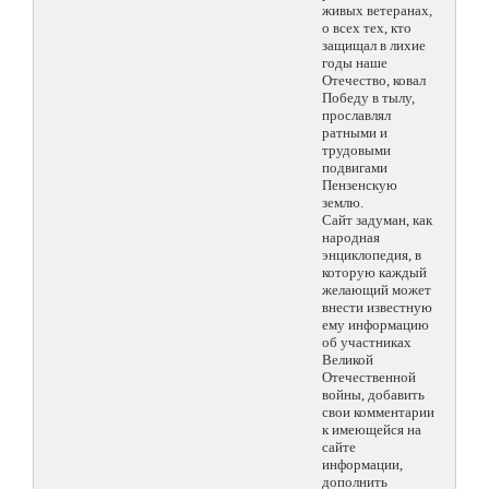
живых ветеранах,
о всех тех, кто
защищал в лихие
годы наше
Отечество, ковал
Победу в тылу,
прославлял
ратными и
трудовыми
подвигами
Пензенскую
землю.
Сайт задуман, как
народная
энциклопедия, в
которую каждый
желающий может
внести известную
ему информацию
об участниках
Великой
Отечественной
войны, добавить
свои комментарии
к имеющейся на
сайте
информации,
дополнить