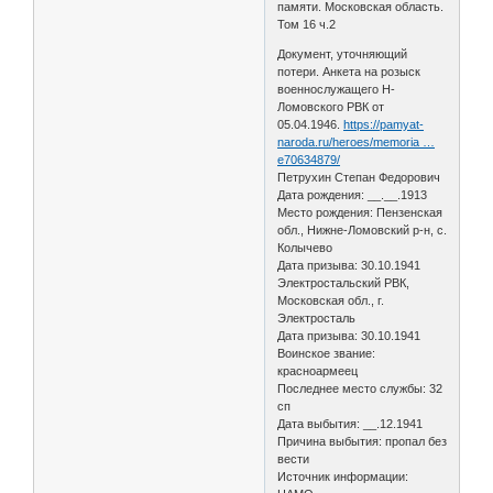
памяти. Московская область.
Том 16 ч.2
Документ, уточняющий
потери. Анкета на розыск
военнослужащего Н-
Ломовского РВК от
05.04.1946.
https://pamyat-
naroda.ru/heroes/memoria …
e70634879/
Петрухин Степан Федорович
Дата рождения: __.__.1913
Место рождения: Пензенская
обл., Нижне-Ломовский р-н, с.
Колычево
Дата призыва: 30.10.1941
Электростальский РВК,
Московская обл., г.
Электросталь
Дата призыва: 30.10.1941
Воинское звание:
красноармеец
Последнее место службы: 32
сп
Дата выбытия: __.12.1941
Причина выбытия: пропал без
вести
Источник информации: