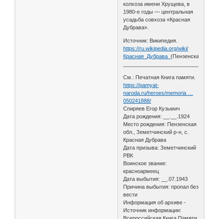
колхоза имени Хрущева, в
1980-е годы — центральная
усадьба совхоза «Красная
Дубрава».
Источник: Википедия.
https://ru.wikipedia.org/wiki/
Красная_Дубрава_
(Пензенская_облас
________________________________
См.: Печатная Книга памяти.
https://pamyat-
naroda.ru/heroes/memoria …
050241888/
Спиряев Егор Кузьмич
Дата рождения: __.__.1924
Место рождения: Пензенская
обл., Земетчинский р-н, с.
Красная Дубрава
Дата призыва: Земетчинский
РВК
Воинское звание:
красноармеец
Дата выбытия: __.07.1943
Причина выбытия: пропал без
вести
Информация об архиве -
Источник информации:
Всероссийская Книга Памяти.