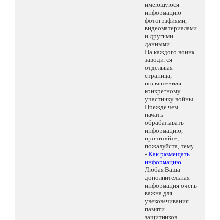
имеющуюся
информацию
фотографиями,
видеоматериалами
и другими
данными.
На каждого воина
заводится
отдельная
страница,
посвященная
конкретному
участнику войны.
Прежде чем
начать
обрабатывать
информацию,
прочитайте,
пожалуйста, тему
-
Как размещать
информацию
.
Любая Ваша
дополнительная
информация очень
важна для
увековечивания
памяти
защитников