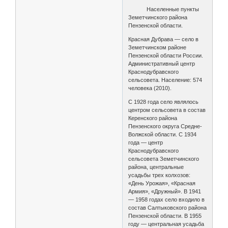
Населенные пункты
Земетчинского района
Пензенской области.
Красная Дубрава — село в
Земетчинском районе
Пензенской области России.
Административный центр
Краснодубравского
сельсовета. Население: 574
человека (2010).
С 1928 года село являлось
центром сельсовета в состав
Керенского района
Пензенского округа Средне-
Волжской области. С 1934
года — центр
Краснодубравского
сельсовета Земетчинского
района, центральные
усадьбы трех колхозов:
«День Урожая», «Красная
Армия», «Дружный». В 1941
— 1958 годах село входило в
состав Салтыковского района
Пензенской области. В 1955
году — центральная усадьба