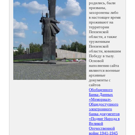
родились, были
призваны,
захоронены либо
в настоящее время
проживают на
территории
Пензенской
области, а также
труженикам
Пензенской
области, ковавшим
Победу в тылу.
Основой
наполнения сайта
являются военные
архивные
документы с
сайтов
Обобщенного
Банка Данных
«Мемориал»
,
Общедоступного
электронного
банка документов
«Подвиг Народа в
Великой
Отечественной
войне 1941-1945