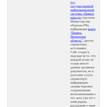
гг.»
,
государственной
информационной
системы «Память
народа»
(проекты
Министерства
обороны РФ),
информация
книги
"Память.
Пензенская
область."
, других
справочных
источников.
Сайт создан в
надежде на то, что
каждый из нас не
только внесёт
данные архивных
документов, но и
дополнит сухую
справочную
информацию
своими бережно
сохраненными
воспоминаниями о
тех, кого уже нет с
нами рядом,
рассказами о ныне