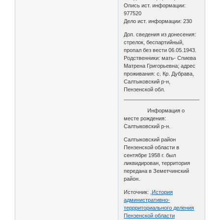
Опись ист. информации:
977520
Дело ист. информации: 230
Доп. сведения из донесения:
стрелок, беспартийный,
пропал без вести 06.05.1943.
Родственники: мать- Спиева
Матрена Григорьевна; адрес
проживания: с. Кр. Дубрава,
Салтыковский р-н,
Пензенской обл.
________________________________
Информация о
месте рождения:
Салтыковский р-н.
Салтыковский район
Пензенской области в
сентябре 1958 г. был
ликвидирован, территория
передана в Земетчинский
район.
Источник:
,История
административно-
террриториального деления
Пензенской области