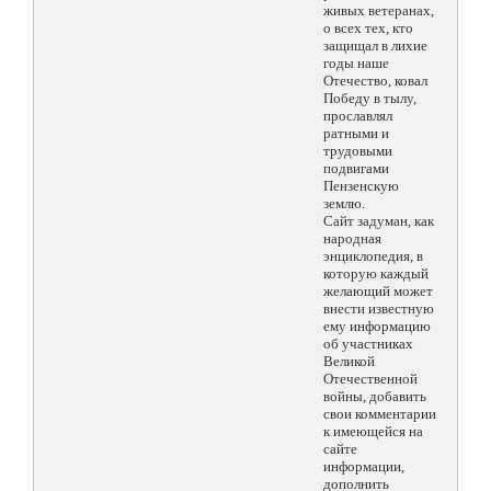
живых ветеранах,
о всех тех, кто
защищал в лихие
годы наше
Отечество, ковал
Победу в тылу,
прославлял
ратными и
трудовыми
подвигами
Пензенскую
землю.
Сайт задуман, как
народная
энциклопедия, в
которую каждый
желающий может
внести известную
ему информацию
об участниках
Великой
Отечественной
войны, добавить
свои комментарии
к имеющейся на
сайте
информации,
дополнить