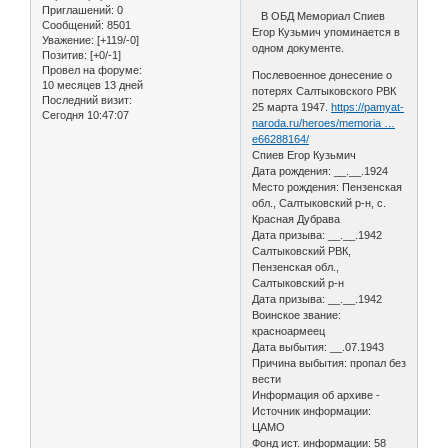
Приглашений:
0
В ОБД Мемориал Спиев
Сообщений:
8501
Егор Кузьмич упоминается в
Уважение:
[+119/-0]
одном документе.
Позитив:
[+0/-1]
Провел на форуме:
Послевоенное донесение о
10 месяцев 13 дней
потерях Салтыковского РВК
Последний визит:
25 марта 1947.
https://pamyat-
Сегодня 10:47:07
naroda.ru/heroes/memoria …
e66288164/
Спиев Егор Кузьмич
Дата рождения: __.__.1924
Место рождения: Пензенская
обл., Салтыковский р-н, с.
Красная Дубрава
Дата призыва: __.__.1942
Салтыковский РВК,
Пензенская обл.,
Салтыковский р-н
Дата призыва: __.__.1942
Воинское звание:
красноармеец
Дата выбытия: __.07.1943
Причина выбытия: пропал без
вести
Информация об архиве -
Источник информации:
ЦАМО
Фонд ист. информации: 58