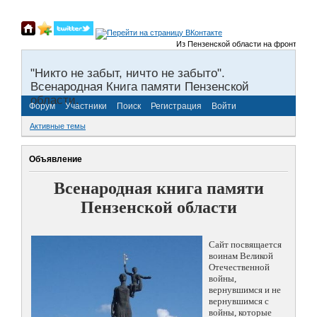
Из Пензенской области на фронты Велик
"Никто не забыт, ничто не забыто".
Всенародная Книга памяти Пензенской
области.
Форум
Участники
Поиск
Регистрация
Войти
Активные темы
Объявление
Всенародная книга памяти
Пензенской области
Сайт посвящается
воинам Великой
Отечественной
войны,
вернувшимся и не
вернувшимся с
войны, которые