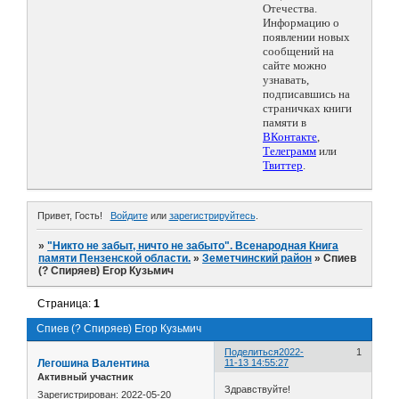
Отечества.
Информацию о
появлении новых
сообщений на
сайте можно
узнавать,
подписавшись на
страничках книги
памяти в
ВКонтакте
,
Телеграмм
или
Твиттер
.
Привет, Гость!
Войдите
или
зарегистрируйтесь
.
»
"Никто не забыт, ничто не забыто". Всенародная Книга
памяти Пензенской области.
»
Земетчинский район
»
Спиев
(? Спиряев) Егор Кузьмич
Страница:
1
Спиев (? Спиряев) Егор Кузьмич
Поделиться
2022-
1
Легошина Валентина
11-13 14:55:27
Активный участник
Здравствуйте!
Зарегистрирован
: 2022-05-20