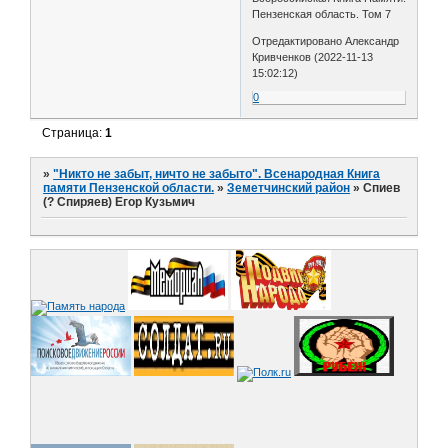
Пензенская область. Том 7
Отредактировано Александр
Кривченков (2022-11-13
15:02:12)
0
Страница:
1
»
"Никто не забыт, ничто не забыто". Всенародная Книга
памяти Пензенской области.
»
Земетчинский район
»
Спиев
(? Спиряев) Егор Кузьмич