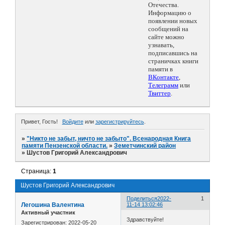
Отечества.
Информацию о
появлении новых
сообщений на
сайте можно
узнавать,
подписавшись на
страничках книги
памяти в
ВКонтакте
,
Телеграмм
или
Твиттер
.
Привет, Гость!
Войдите
или
зарегистрируйтесь
.
»
"Никто не забыт, ничто не забыто". Всенародная Книга
памяти Пензенской области.
»
Земетчинский район
»
Шустов Григорий Александрович
Страница:
1
Шустов Григорий Александрович
Поделиться
2022-
1
Легошина Валентина
11-14 13:02:46
Активный участник
Здравствуйте!
Зарегистрирован
: 2022-05-20