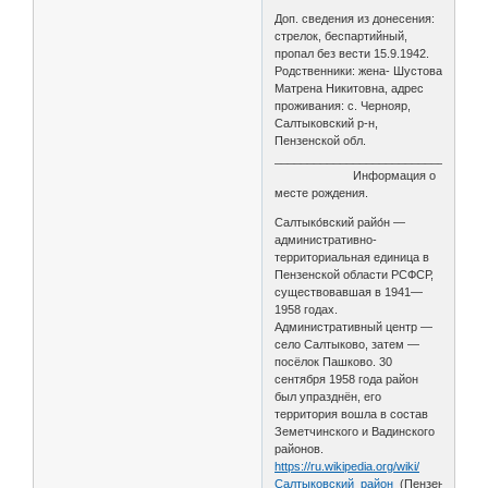
Доп. сведения из донесения:
стрелок, беспартийный,
пропал без вести 15.9.1942.
Родственники: жена- Шустова
Матрена Никитовна, адрес
проживания: с. Чернояр,
Салтыковский р-н,
Пензенской обл.
________________________________
Информация о
месте рождения.
Салтыко́вский райо́н —
административно-
территориальная единица в
Пензенской области РСФСР,
существовавшая в 1941—
1958 годах.
Административный центр —
село Салтыково, затем —
посёлок Пашково. 30
сентября 1958 года район
был упразднён, его
территория вошла в состав
Земетчинского и Вадинского
районов.
https://ru.wikipedia.org/wiki/
Салтыковский_район_
(Пензенская_об