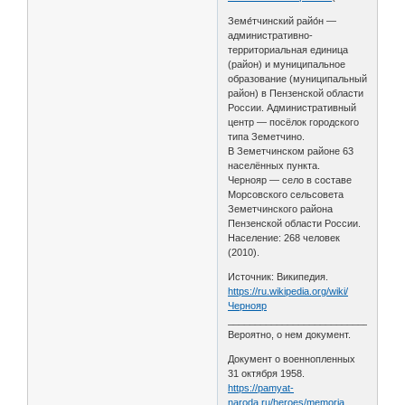
Земе́тчинский райо́н —
административно-
территориальная единица
(район) и муниципальное
образование (муниципальный
район) в Пензенской области
России. Административный
центр — посёлок городского
типа Земетчино.
В Земетчинском районе 63
населённых пункта.
Чернояр — село в составе
Морсовского сельсовета
Земетчинского района
Пензенской области России.
Население: 268 человек
(2010).
Источник: Википедия.
https://ru.wikipedia.org/wiki/
Чернояр
________________________________
Вероятно, о нем документ.
Документ о военнопленных
31 октября 1958.
https://pamyat-
naroda.ru/heroes/memoria …