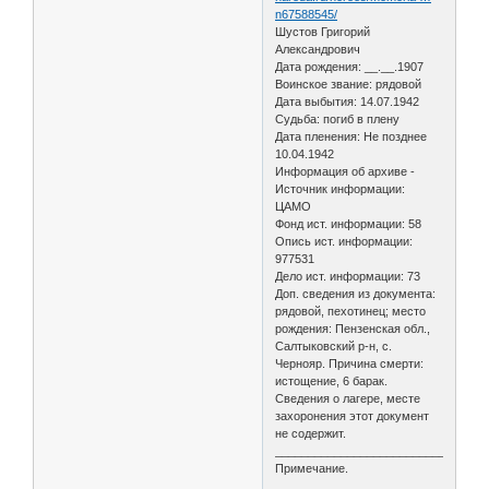
n67588545/
Шустов Григорий
Александрович
Дата рождения: __.__.1907
Воинское звание: рядовой
Дата выбытия: 14.07.1942
Судьба: погиб в плену
Дата пленения: Не позднее
10.04.1942
Информация об архиве -
Источник информации:
ЦАМО
Фонд ист. информации: 58
Опись ист. информации:
977531
Дело ист. информации: 73
Доп. сведения из документа:
рядовой, пехотинец; место
рождения: Пензенская обл.,
Салтыковский р-н, с.
Чернояр. Причина смерти:
истощение, 6 барак.
Сведения о лагере, месте
захоронения этот документ
не содержит.
________________________________
Примечание.