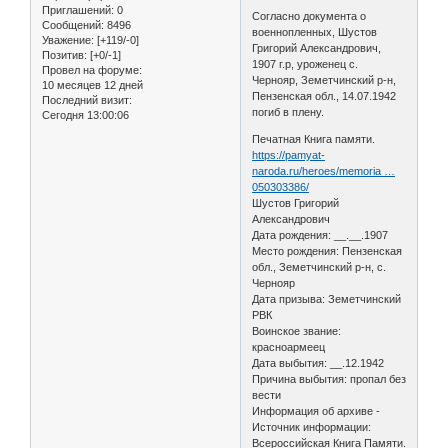
Приглашений:
0
Согласно документа о
Сообщений:
8496
военнопленных, Шустов
Уважение:
[+119/-0]
Григорий Александрович,
Позитив:
[+0/-1]
1907 г.р, уроженец с.
Провел на форуме:
Чернояр, Земетчинский р-н,
10 месяцев 12 дней
Пензенская обл., 14.07.1942
Последний визит:
погиб в плену.
Сегодня 13:00:06
Печатная Книга памяти.
https://pamyat-
naroda.ru/heroes/memoria …
050303386/
Шустов Григорий
Александрович
Дата рождения: __.__.1907
Место рождения: Пензенская
обл., Земетчинский р-н, с.
Чернояр
Дата призыва: Земетчинский
РВК
Воинское звание:
красноармеец
Дата выбытия: __.12.1942
Причина выбытия: пропал без
вести
Информация об архиве -
Источник информации:
Всероссийская Книга Памяти.