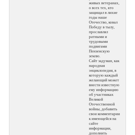
живых ветеранах,
о всех тех, кто
защищал в лихие
годы наше
Отечество, ковал
Победу в тылу,
прославлял
ратными и
трудовыми
подвигами
Пензенскую
землю.
Сайт задуман, как
народная
энциклопедия, в
которую каждый
желающий может
внести известную
ему информацию
об участниках
Великой
Отечественной
войны, добавить
свои комментарии
к имеющейся на
сайте
информации,
дополнить