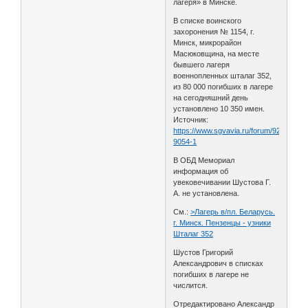
лагеря» в Минске.
В списке воинского
захоронения № 1154, г.
Минск, микрорайон
Масюковщина, на месте
бывшего лагеря
военнопленных шталаг 352,
из 80 000 погибших в лагере
на сегодняшний день
установлено 10 350 имен.
Источник:
https://www.sgvavia.ru/forum/923-
9054-1
В ОБД Мемориал
информация об
увековечивании Шустова Г.
А. не установлена.
См.:
>Лагерь в/пл. Беларусь.
г. Минск. Пензенцы - узники
Шталаг 352
Шустов Григорий
Александрович в списках
погибших в лагере не
числится.
Отредактировано Александр