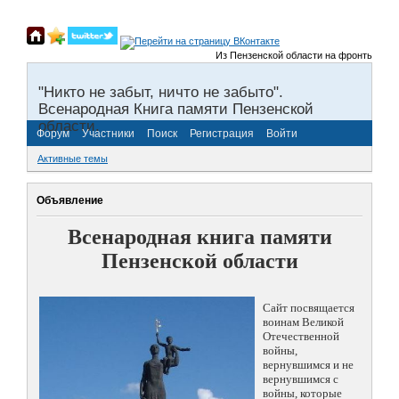
Из Пензенской области на фронты Великой
"Никто не забыт, ничто не забыто".
Всенародная Книга памяти Пензенской
области.
Форум
Участники
Поиск
Регистрация
Войти
Активные темы
Объявление
Всенародная книга памяти
Пензенской области
Сайт посвящается
воинам Великой
Отечественной
войны,
вернувшимся и не
вернувшимся с
войны, которые