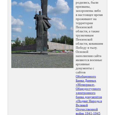
родились, были
призваны,
захоронены либо
в настоящее время
проживают на
территории
Пензенской
области, а также
труженикам
Пензенской
области, ковавшим
Победу в тылу.
Основой
наполнения сайта
являются военные
архивные
документы с
сайтов
Обобщенного
Банка Данных
«Мемориал»
,
Общедоступного
электронного
банка документов
«Подвиг Народа в
Великой
Отечественной
войне 1941-1945