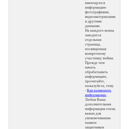
имеющуюся
информацию
фотографиями,
видеоматериалами
и другими
данными.
На каждого воина
заводится
отдельная
страница,
посвященная
конкретному
участнику войны.
Прежде чем
начать
обрабатывать
информацию,
прочитайте,
пожалуйста, тему
-
Как размещать
информацию
.
Любая Ваша
дополнительная
информация очень
важна для
увековечивания
памяти
защитников