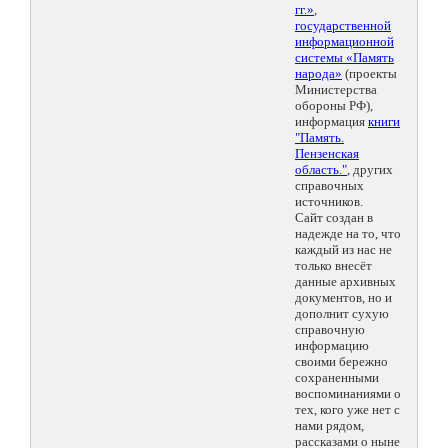
гг.»
,
государственной
информационной
системы «Память
народа»
(проекты
Министерства
обороны РФ),
информация
книги
"Память.
Пензенская
область."
, других
справочных
источников.
Сайт создан в
надежде на то, что
каждый из нас не
только внесёт
данные архивных
документов, но и
дополнит сухую
справочную
информацию
своими бережно
сохраненными
воспоминаниями о
тех, кого уже нет с
нами рядом,
рассказами о ныне