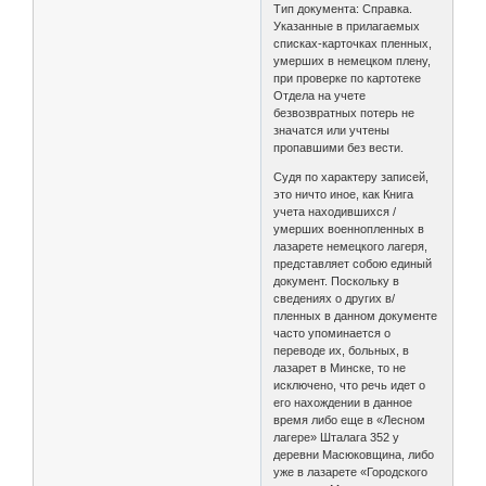
Тип документа: Справка.
Указанные в прилагаемых
списках-карточках пленных,
умерших в немецком плену,
при проверке по картотеке
Отдела на учете
безвозвратных потерь не
значатся или учтены
пропавшими без вести.
Судя по характеру записей,
это ничто иное, как Книга
учета находившихся /
умерших военнопленных в
лазарете немецкого лагеря,
представляет собою единый
документ. Поскольку в
сведениях о других в/
пленных в данном документе
часто упоминается о
переводе их, больных, в
лазарет в Минске, то не
исключено, что речь идет о
его нахождении в данное
время либо еще в «Лесном
лагере» Шталага 352 у
деревни Масюковщина, либо
уже в лазарете «Городского