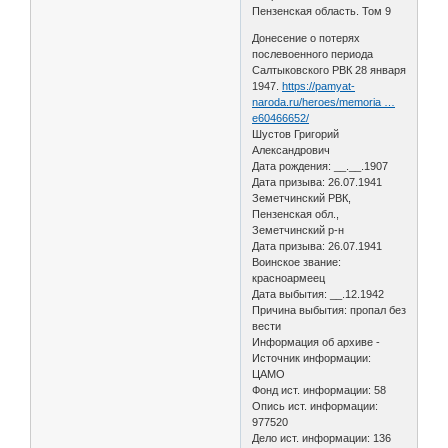
Пензенская область. Том 9
Донесение о потерях
послевоенного периода
Салтыковского РВК 28 января
1947.
https://pamyat-
naroda.ru/heroes/memoria …
e60466652/
Шустов Григорий
Александрович
Дата рождения: __.__.1907
Дата призыва: 26.07.1941
Земетчинский РВК,
Пензенская обл.,
Земетчинский р-н
Дата призыва: 26.07.1941
Воинское звание:
красноармеец
Дата выбытия: __.12.1942
Причина выбытия: пропал без
вести
Информация об архиве -
Источник информации:
ЦАМО
Фонд ист. информации: 58
Опись ист. информации:
977520
Дело ист. информации: 136