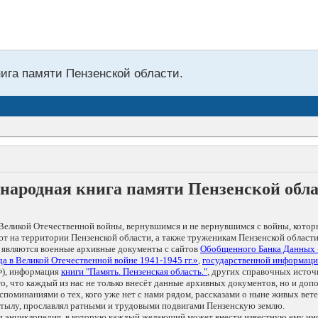
нига памяти Пензенской области.
народная книга памяти Пензенской обл
Великой Отечественной войны, вернувшимся и не вернувшимся с войны, котор
т на территории Пензенской области, а также труженикам Пензенской области
 являются военные архивные документы с сайтов
Обобщенного Банка Данных
а в Великой Отечественной войне 1941-1945 гг.»
,
государственной информаци
), информация
книги "Память. Пензенская область."
, других справочных источ
 то, что каждый из нас не только внесёт данные архивных документов, но и 
оминаниями о тех, кого уже нет с нами рядом, рассказами о ныне живых ветер
в тылу, прославлял ратными и трудовыми подвигами Пензенскую землю.
ая энциклопедия, в которую каждый желающий может внести известную ему и