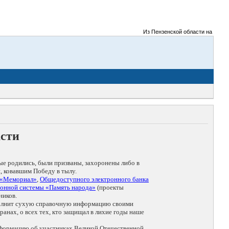
Из Пензенской области на фронты Ве
асти
ые родились, были призваны, захоронены либо в
, ковавшим Победу в тылу.
 «Мемориал»
,
Общедоступного электронного банка
онной системы «Память народа»
(проекты
ников.
дополнит сухую справочную информацию своими
анах, о всех тех, кто защищал в лихие годы наше
нформацию об участниках Великой Отечественной