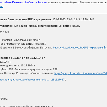
ом районе Пензенской области России
. Административный центр Морсовского сельсовет
ово
зыва Земетчинским РВК в документах
: 15.04.1943; 13.04.1943; 17.10.1944
 укрепленный район [Можайский укрепленный район (152)].
05.1945
 39 армия / 3 Белорусский фронт
 все промежуточные даты. Показать?
39 армия / 3 Белорусский фронт. Источник:
https://rkka.wiki/index.php/152_укрепленный
риод с 16.11.44 г. по 15.12.1944 г.
2.1944 г.
ния документа: 16.12.1944 г.
 Дело: 278, Лист начала документа в деле: 257
ник Потапчук И., майор Рябоконь. Источник:
https://pamyat-naroda.ru/documents/view/?
ttps://pamyat-naroda.ru/heroes/memoria … 1151327667
:
ублика
естис, городское кладбище, северная часть