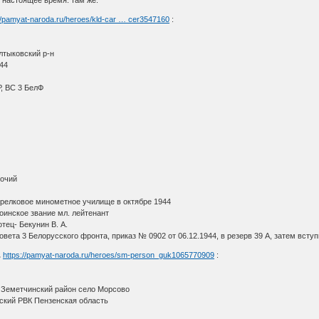
://pamyat-naroda.ru/heroes/kld-car … cer3547160
:
лтыковский р-н
944
, ВС 3 БелФ
бочий
релковое минометное училище в октябре 1944
оинское звание мл. лейтенант
тец- Бекунин В. А.
вета 3 Белорусского фронта, приказ № 0902 от 06.12.1944, в резерв 39 А, затем всту
.
https://pamyat-naroda.ru/heroes/sm-person_guk1065770909
:
 Земетчинский район село Морсово
ский РВК Пензенская область