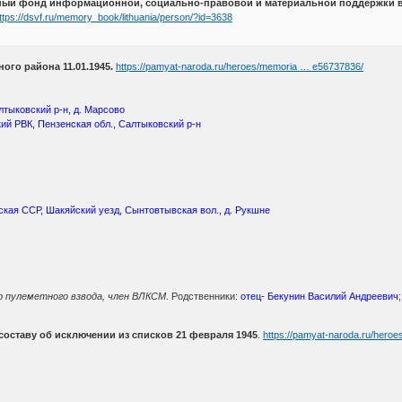
ьный фонд информационной, социально-правовой и материальной поддержки 
ttps://dsvf.ru/memory_book/lithuania/person/?id=3638
ого района 11.01.1945.
https://pamyat-naroda.ru/heroes/memoria … e56737836/
лтыковский р-н, д. Марсово
ий РВК, Пензенская обл., Салтыковский р-н
кая ССР, Шакяйский уезд, Сынтовтывская вол., д. Рукшне
р пулеметного взвода, член ВЛКСМ
. Родственники:
отец- Бекунин Василий Андреевич
оставу об исключении из списков 21 февраля 1945
.
https://pamyat-naroda.ru/her