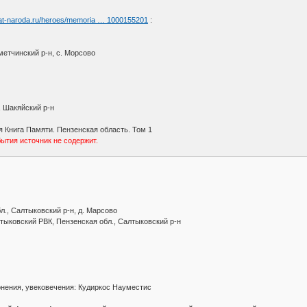
yat-naroda.ru/heroes/memoria … 1000155201
:
метчинский р-н, с. Морсово
, Шакяйский р-н
 Книга Памяти. Пензенская область. Том 1
тия источник не содержит.
л., Салтыковский р-н, д. Марсово
лтыковский РВК, Пензенская обл., Салтыковский р-н
онения, увековечения: Кудиркос Науместис