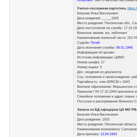
Учетно-послужная картотека.
https
Бекунин Илья Васильевич
Дата рождения: __.__.1925
Место рождения: Пензенская обл., Са
Дата поступления на службу: 17.10.1
Воинское звание: мл. лейтенант
Наименование воинской части: 152 УР
Судьба:
Погиб
Дата окончания службы:
06.01.1945
Информация об архиве -
Источник информации: ЦАМО
Номер шкафа: 17
Номер ящика: 5
Доп. сведения из документа:
Соц. положение и происхождение: ра
Партийность: член ВЛКСМ с 1943
Военное образование: Моршанское ст
Приказом ГУК 17.10.1944 присвоено в
Семейное положение и адрес семьи: о
Поступил в распоряжение Военного Со
Записи из БД офицеров ЦА МО РФ
Бекунин Илья Васильевич
Дата рождения: 1925
Место рождения: Пензенская область
Наименование военкомата: Салтыков
Дата призыва:
13.04.1943