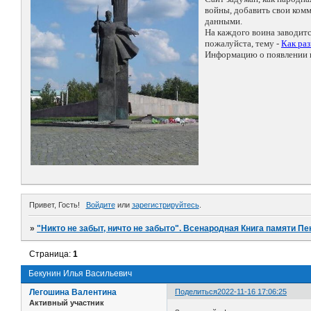
войны, добавить свои ко
данными.
На каждого воина заводит
пожалуйста, тему -
Как ра
Информацию о появлении н
Привет, Гость!
Войдите
или
зарегистрируйтесь
.
»
"Никто не забыт, ничто не забыто". Всенародная Книга памяти Пе
Страница:
1
Бекунин Илья Васильевич
Легошина Валентина
Поделиться
2022-11-16 17:06:25
Активный участник