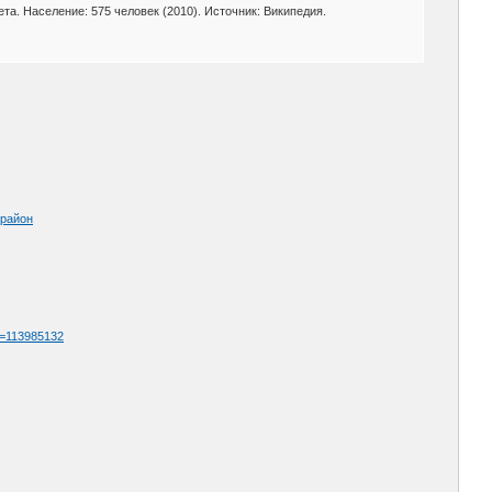
а. Население: 575 человек (2010). Источник: Википедия.
_район
id=113985132