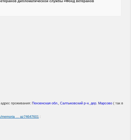
ветеранов дипломатической службы «Фонд ветеранов
; адрес проживания:
Пензенская обл., Салтыковский р-н, дер. Марсово
( так в
oes/memoria … az74647601
: