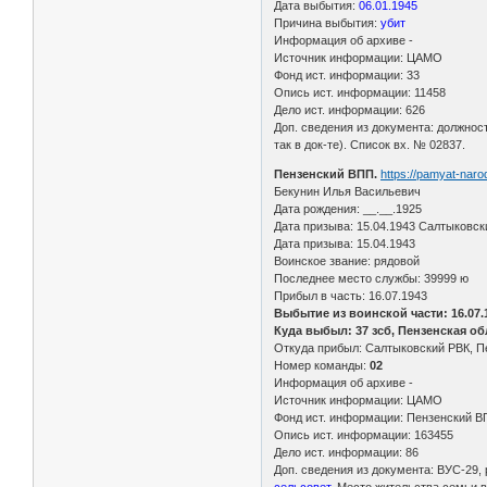
Дата выбытия:
06.01.1945
Причина выбытия:
убит
Информация об архиве -
Источник информации: ЦАМО
Фонд ист. информации: 33
Опись ист. информации: 11458
Дело ист. информации: 626
Доп. сведения из документа: должнос
так в док-те). Список вх. № 02837.
Пензенский ВПП.
https://pamyat-nar
Бекунин Илья Васильевич
Дата рождения: __.__.1925
Дата призыва: 15.04.1943 Салтыковск
Дата призыва: 15.04.1943
Воинское звание: рядовой
Последнее место службы: 39999 ю
Прибыл в часть: 16.07.1943
Выбытие из воинской части: 16.07.
Куда выбыл: 37 зсб, Пензенская обл
Откуда прибыл: Салтыковский РВК, П
Номер команды:
02
Информация об архиве -
Источник информации: ЦАМО
Фонд ист. информации: Пензенский 
Опись ист. информации: 163455
Дело ист. информации: 86
Доп. сведения из документа: ВУС-29,
сельсовет
. Место жительства семьи в