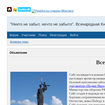
"Никто не забыт, ничто не забыто". Всенародная К
Форум
Участники
Поиск
Регистрация
Войти
Активные темы
Объявление
Все
Сайт посвящается воинам 
настоящее время проживаю
Основой наполнения сайта
документов «Подвиг Народ
Министерства обороны РФ
Сайт создан в надежде на
бережно сохраненными восп
Отечество, ковал Победу 
Сайт задуман, как народн