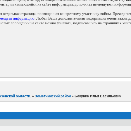
мментарии к имеющейся на сайте информации, дополнить имеющуюся информа
ся отдельная страница, посвященная конкретному участнику войны. Прежде ч
змещать информацию
. Любая Ваша дополнительная информация очень важна дл
овых сообщений на сайте можно узнавать, подписавшись на страничках книг
нзенской области.
»
Земетчинский район
»
Бекунин Илья Васильевич