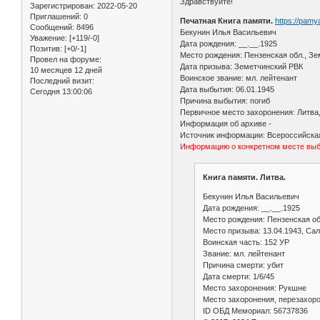
Здравствуйте!
Зарегистрирован
: 2022-05-20
Приглашений:
0
Печатная Книга памяти.
https://pam
Сообщений:
8496
Бекунин Илья Васильевич
Уважение:
[+119/-0]
Дата рождения: __.__.1925
Позитив:
[+0/-1]
Место рождения: Пензенская обл., Зе
Провел на форуме:
Дата призыва: Земетчинский РВК
10 месяцев 12 дней
Воинское звание: мл. лейтенант
Последний визит:
Дата выбытия: 06.01.1945
Сегодня 13:00:06
Причина выбытия: погиб
Первичное место захоронения: Литва
Информация об архиве -
Источник информации: Всероссийская
Информацию о конкретном месте выбы
Книга памяти. Литва.
Бекунин Илья Васильевич
Дата рождения: __.__.1925
Место рождения: Пензенская об
Место призыва: 13.04.1943, Са
Воинская часть: 152 УР
Звание: мл. лейтенант
Причина смерти: убит
Дата смерти: 1/6/45
Место захоронения: Рукшне
Место захоронения, перезахор
ID ОБД Мемориал: 56737836