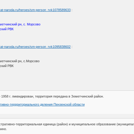
myat-naroda.ru/heroes/sm-person_rvk1078589633
:
метчинский рн, с. Морсово
ский РВК
myat-naroda.ru/heroes/sm-person_rvk1095838602
:
метчинский рн, с.Морсово
ский РВК
 1958 г. ликвидирован, территория передана в Земетчинский район.
тивно-террриториального деления Пензенской области
стративно-территориальная единица (район) и муниципальное образование (муниципа
чино.