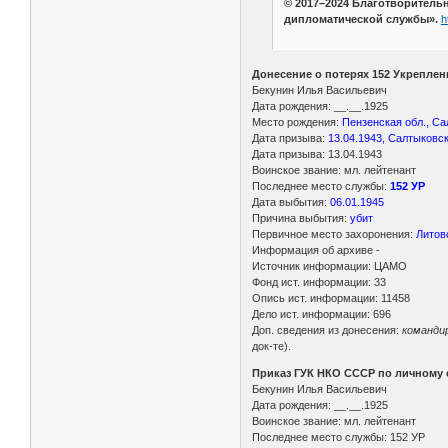
© 2017–2024 Благотворител
дипломатической службы».
h
Донесение о потерях 152 Укрепленн
Бекунин Илья Васильевич
Дата рождения: __.__.1925
Место рождения:
Пензенская обл., Са
Дата призыва:
13.04.1943, Салтыковск
Дата призыва: 13.04.1943
Воинское звание: мл. лейтенант
Последнее место службы:
152 УР
Дата выбытия:
06.01.1945
Причина выбытия:
убит
Первичное место захоронения:
Литовс
Информация об архиве -
Источник информации: ЦАМО
Фонд ист. информации: 33
Опись ист. информации: 11458
Дело ист. информации: 696
Доп. сведения из донесения:
команди
док-те).
Приказ ГУК НКО СССР по личному с
Бекунин Илья Васильевич
Дата рождения: __.__.1925
Воинское звание: мл. лейтенант
Последнее место службы: 152 УР