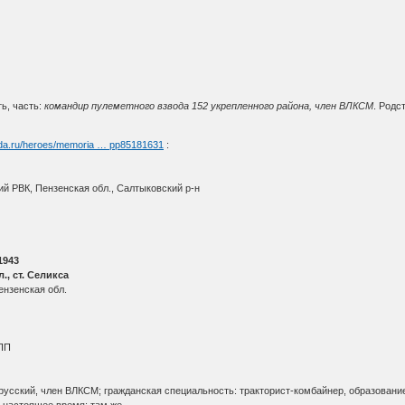
ть, часть:
командир пулеметного взвода 152 укрепленного района, член ВЛКСМ
. Родс
oda.ru/heroes/memoria … pp85181631
:
ий РВК, Пензенская обл., Салтыковский р-н
1943
., ст. Селикса
ензенская обл.
ВПП
 русский, член ВЛКСМ; гражданская специальность: тракторист-комбайнер, образование
 настоящее время: там же.