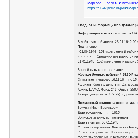
Морсо́во — село в Земетчинск
https://ru.wikipedia.org/wiki/Морс
Сводная информация по датам при
Информация о воинской части 152
В действующей армии: 23.01.1942-09.
Подчинение
01.09.1944 152 укрепленный район /
· · · · · Сведения повторяются на
01.01.1945 152 укрепленный район / 
Боевой путь в составе части.
Журнал боевых действий 152 УР за пе
Описывает период с 16.11.1944 по 15.1
Журналы боевых действий. Дата созда
Архив: ЦАМО, Фонд: 241, Опись: 2593,
Авторы документа: 152 УР, подполков
Поименный список захоронения.
h
Бекунин Илья Васильевич
Дата рождения: __.__.1925
Воинское звание: мл. лейтенант
Дата выбытия: 06.01.1945
Страна захоронения: Литовская Респ
Регион захоронения: Шакяйский р-н
Место захоронения: г. Кудиркос Наум