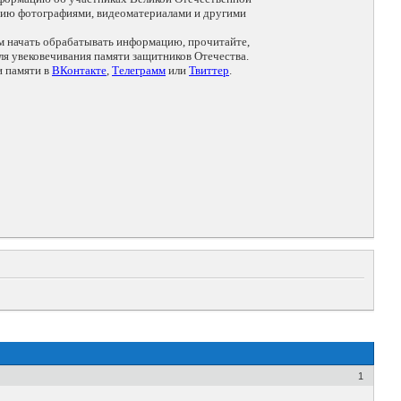
цию фотографиями, видеоматериалами и другими
ем начать обрабатывать информацию, прочитайте,
я увековечивания памяти защитников Отечества.
и памяти в
ВКонтакте
,
Телеграмм
или
Твиттер
.
1