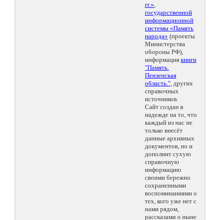
гг.»
,
государственной
информационной
системы «Память
народа»
(проекты
Министерства
обороны РФ),
информация
книги
"Память.
Пензенская
область."
, других
справочных
источников.
Сайт создан в
надежде на то, что
каждый из нас не
только внесёт
данные архивных
документов, но и
дополнит сухую
справочную
информацию
своими бережно
сохраненными
воспоминаниями о
тех, кого уже нет с
нами рядом,
рассказами о ныне