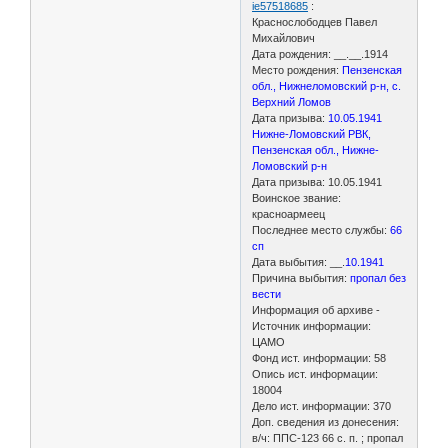
ie57518685
:
Краснослободцев Павел
Михайлович
Дата рождения: __.__.1914
Место рождения:
Пензенская
обл., Нижнеломовский р-н, с.
Верхний Ломов
Дата призыва:
10.05.1941
Нижне-Ломовский РВК,
Пензенская обл., Нижне-
Ломовский р-н
Дата призыва: 10.05.1941
Воинское звание:
красноармеец
Последнее место службы:
66
сп
Дата выбытия: __.
10.1941
Причина выбытия:
пропал без
вести
Информация об архиве -
Источник информации:
ЦАМО
Фонд ист. информации: 58
Опись ист. информации:
18004
Дело ист. информации: 370
Доп. сведения из донесения:
в/ч: ППС-123 66 с. п. ; пропал