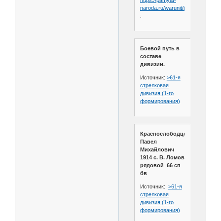
naroda.ru/warunit/id11798
:
Боевой путь в
составе
дивизии.
Источник:
>61-я
стрелковая
дивизия (1-го
формирования)
Краснослободцев
Павел
Михайлович
1914 с. В. Ломов
рядовой 66 сп
бв
Источник:
>61-я
стрелковая
дивизия (1-го
формирования)