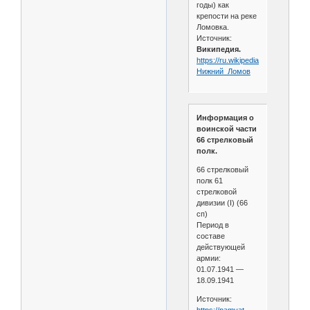
годы) как
крепости на реке
Ломовка.
Источник:
Википедия.
https://ru.wikipedia.org/wiki/
Нижний_Ломов
Информация о
воинской части
66 стрелковый
полк.
66 стрелковый
полк 61
стрелковой
дивизии (I) (66
сп)
Период в
составе
действующей
армии:
01.07.1941 —
18.09.1941
Источник:
https://pamyat-