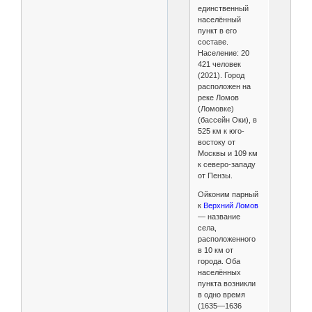
единственный
населённый
пункт в его
составе.
Население: 20
421 человек
(2021). Город
расположен на
реке Ломов
(Ломовке)
(бассейн Оки), в
525 км к юго-
востоку от
Москвы и 109 км
к северо-западу
от Пензы.
Ойконим парный
к
Верхний Ломов
— название
села,
расположенного
в 10 км от
города. Оба
населённых
пункта возникли
в одно время
(1635—1636