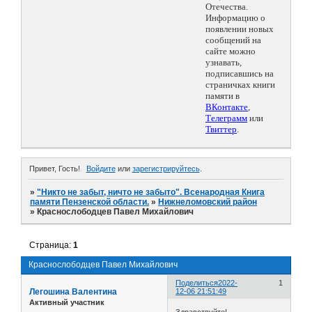
Отечества.
Информацию о
появлении новых
сообщений на
сайте можно
узнавать,
подписавшись на
страничках книги
памяти в
ВКонтакте
,
Телеграмм
или
Твиттер
.
Привет, Гость!
Войдите
или
зарегистрируйтесь
.
»
"Никто не забыт, ничто не забыто". Всенародная Книга
памяти Пензенской области.
»
Нижнеломовский район
»
Краснослободцев Павел Михайлович
Страница:
1
Краснослободцев Павел Михайлович
Поделиться
2022-
1
Легошина Валентина
12-06 21:51:49
Активный участник
Здравствуйте!