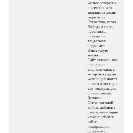
живых ветеранах,
о всех тех, кто
защищал в лихие
годы наше
Отечество, ковал
Победу в тылу,
прославлял
ратными и
трудовыми
подвигами
Пензенскую
землю.
Сайт задуман, как
народная
энциклопедия, в
которую каждый
желающий может
внести известную
ему информацию
об участниках
Великой
Отечественной
войны, добавить
свои комментарии
к имеющейся на
сайте
информации,
дополнить