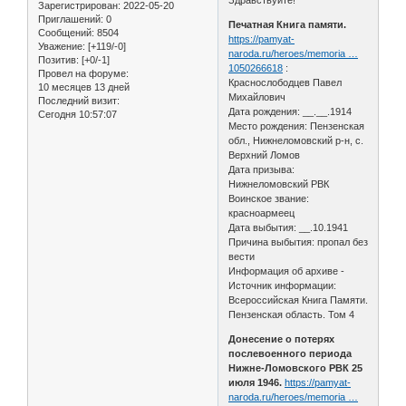
Зарегистрирован
: 2022-05-20
Приглашений:
0
Печатная Книга памяти.
Сообщений:
8504
https://pamyat-
Уважение:
[+119/-0]
naroda.ru/heroes/memoria …
Позитив:
[+0/-1]
1050266618
:
Провел на форуме:
Краснослободцев Павел
10 месяцев 13 дней
Михайлович
Последний визит:
Дата рождения: __.__.1914
Сегодня 10:57:07
Место рождения: Пензенская
обл., Нижнеломовский р-н, с.
Верхний Ломов
Дата призыва:
Нижнеломовский РВК
Воинское звание:
красноармеец
Дата выбытия: __.10.1941
Причина выбытия: пропал без
вести
Информация об архиве -
Источник информации:
Всероссийская Книга Памяти.
Пензенская область. Том 4
Донесение о потерях
послевоенного периода
Нижне-Ломовского РВК 25
июля 1946.
https://pamyat-
naroda.ru/heroes/memoria …