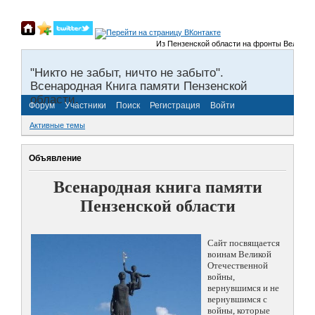
Из Пензенской области на фронты Великой От
"Никто не забыт, ничто не забыто".
Всенародная Книга памяти Пензенской
области.
Форум
Участники
Поиск
Регистрация
Войти
Активные темы
Объявление
Всенародная книга памяти
Пензенской области
Сайт посвящается
воинам Великой
Отечественной
войны,
вернувшимся и не
вернувшимся с
войны, которые