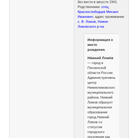
без вести в августе 1941.
Родственники:
отец,
Краснослободцев Михаил
Иванович
; адрес проживания:
с. В- Ломов, Нижне-
Ломовского р-на.
Информация о
месте
рождения.
Ни́жний Ломо́в
— город в
Пензенской
области России.
Административный
центр
Нижнеломовского
муниципального
района. Нижний
Ломов образует
муниципальное
образование
город Нижний
Ломов со
статусом
городского
поселения как