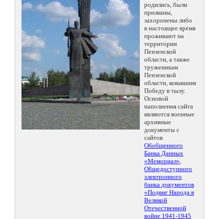
родились, были
призваны,
захоронены либо
в настоящее время
проживают на
территории
Пензенской
области, а также
труженикам
Пензенской
области, ковавшим
Победу в тылу.
Основой
наполнения сайта
являются военные
архивные
документы с
сайтов
Обобщенного
Банка Данных
«Мемориал»
,
Общедоступного
электронного
банка документов
«Подвиг Народа в
Великой
Отечественной
войне 1941-1945