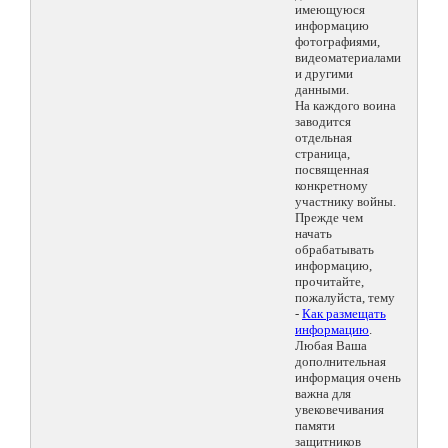
имеющуюся
информацию
фотографиями,
видеоматериалами
и другими
данными.
На каждого воина
заводится
отдельная
страница,
посвященная
конкретному
участнику войны.
Прежде чем
начать
обрабатывать
информацию,
прочитайте,
пожалуйста, тему
-
Как размещать
информацию
.
Любая Ваша
дополнительная
информация очень
важна для
увековечивания
памяти
защитников