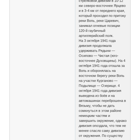
стрелковой дивизии в 10-12
км северо-восточнее Ярцево
и в 3-4 км от переднего края,
который проходил по притоку
реки Вопь, реке Царевич,
занимал огневые позиции
120-й гаубичный
артиллерийский полк.
На 3 октября 1941 года
дивизия продолжала
удерживать Рядыни —
Осипово — Чистая (юго-
восточнее Духовщины). На 4
октября 1941 года отошла за
Вопь и оборонялась на
восточном берегу реки Вопь
на участке Курганово —
Подылище — Озерище. 4
октября 1941 года дивизия
выведена из боёв и на
автомашинах переброшена в
Вязьму, чтобы не дать
сомкнуться в этом районе
немецким частям и
завершить окружение, однако
дивизия опоздала, что тем не
менее спасло саму дивизию
от окружения. По существу