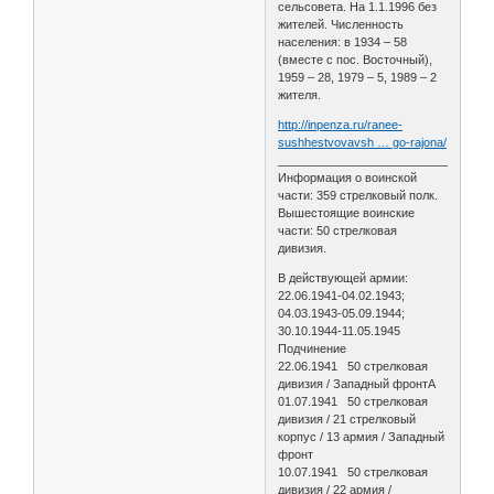
сельсовета. На 1.1.1996 без
жителей. Численность
населения: в 1934 – 58
(вместе с пос. Восточный),
1959 – 28, 1979 – 5, 1989 – 2
жителя.
http://inpenza.ru/ranee-
sushhestvovavsh … go-rajona/
________________________________
Информация о воинской
части: 359 стрелковый полк.
Вышестоящие воинские
части: 50 стрелковая
дивизия.
В действующей армии:
22.06.1941-04.02.1943;
04.03.1943-05.09.1944;
30.10.1944-11.05.1945
Подчинение
22.06.1941 50 стрелковая
дивизия / Западный фронтА
01.07.1941 50 стрелковая
дивизия / 21 стрелковый
корпус / 13 армия / Западный
фронт
10.07.1941 50 стрелковая
дивизия / 22 армия /