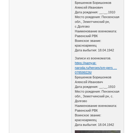
Брешенков Боришонков
Алексей Иванович
Дата рождения: __.__.1910
Место рождения: Пензенская
обл., Земетчинский рн,
с.Долгово
Наименование военкомата:
Равенский РВК
Воинское звание:
красноармеец
Дата выбытия: 18.04.1942
Записи из военкоматов.
https://pamyat-
naroda.ru/heroes/sm-pers …
078599226/
Брешенков Боришонков
Алексей Иванович
Дата рождения: __.__.1910
Место рождения: Пензенская
обл., Земетчинский рн, с.
Долгово
Наименование военкомата:
Равенский РВК
Воинское звание:
красноармеец
Дата выбытия: 18.04.1942