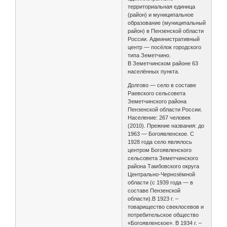
территориальная единица
(район) и муниципальное
образование (муниципальный
район) в Пензенской области
России. Административный
центр — посёлок городского
типа Земетчино.
В Земетчинском районе 63
населённых пункта.
Долгово — село в составе
Раевского сельсовета
Земетчинского района
Пензенской области России.
Население: 267 человек
(2010). Прежние названия: до
1963 — Богоявленское. С
1928 года село являлось
центром Богоявленского
сельсовета Земетчинского
района Тамбовского округа
Центрально-Чернозёмной
области (с 1939 года — в
составе Пензенской
области).В 1923 г. –
товарищество свеклосевов и
потребительское общество
«Богоявленское». В 1934 г. –