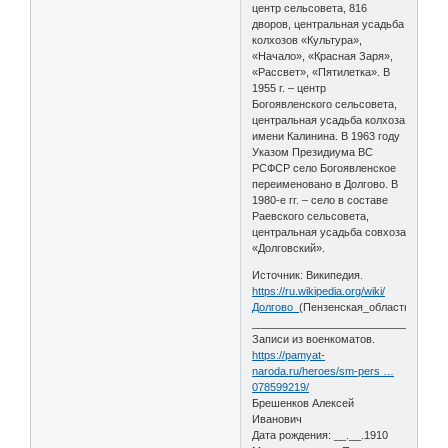
центр сельсовета, 816
дворов, центральная усадьба
колхозов «Культура»,
«Начало», «Красная Заря»,
«Рассвет», «Пятилетка». В
1955 г. – центр
Богоявленского сельсовета,
центральная усадьба колхоза
имени Калинина. В 1963 году
Указом Президиума ВС
РСФСР село Богоявленское
переименовано в Долгово. В
1980-е гг. – село в составе
Раевского сельсовета,
центральная усадьба совхоза
«Долговский».
Источник: Википедия.
https://ru.wikipedia.org/wiki/
Долгово_
(Пензенская_область)
________________________________
Записи из военкоматов.
https://pamyat-
naroda.ru/heroes/sm-pers …
078599219/
Брешенков Алексей
Иванович
Дата рождения: __.__.1910