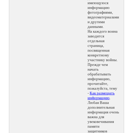
имеющуюся
информацию
фотографиями,
видеоматериалами
и другими
данными.
На каждого воина
заводится
отдельная
страница,
посвященная
конкретному
участнику войны.
Прежде чем
начать
обрабатывать
информацию,
прочитайте,
пожалуйста, тему
-
Как размещать
информацию
.
Любая Ваша
дополнительная
информация очень
важна для
увековечивания
памяти
защитников