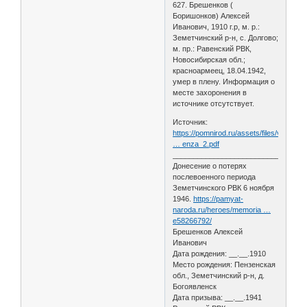
627. Брешенков (
Боришонков) Алексей
Иванович, 1910 г.р, м. р.:
Земетчинский р-н, с. Долгово;
м. пр.: Равенский РВК,
Новосибирская обл.;
красноармеец, 18.04.1942,
умер в плену. Информация о
месте захоронения в
источнике отсутствует.
Источник:
https://pomnirod.ru/assets/files/voina/
… enza_2.pdf
________________________________
Донесение о потерях
послевоенного периода
Земетчинского РВК 6 ноября
1946.
https://pamyat-
naroda.ru/heroes/memoria …
e58266792/
Брешенков Алексей
Иванович
Дата рождения: __.__.1910
Место рождения: Пензенская
обл., Земетчинский р-н, д.
Богоявленск
Дата призыва: __.__.1941