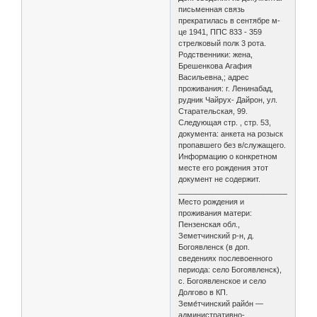
письменная связь
прекратилась в сентябре м-
це 1941, ППС 833 - 359
стрелковый полк 3 рота.
Родственники: жена,
Брешенкова Агафия
Васильевна,; адрес
проживания: г. Ленинабад,
рудник Чайрух- Дайрон, ул.
Старательская, 99.
Следующая стр. , стр. 53,
документа: анкета на розыск
пропавшего без в/служащего.
Информацию о конкретном
месте его рождения этот
документ не содержит.
________________________________
Место рождения и
проживания матери:
Пензенская обл.,
Земетчинский р-н, д.
Богоявленск (в доп.
сведениях послевоенного
периода: село Богоявленск),
с. Богоявленское и село
Долгово в КП.
Земе́тчинский райо́н —
административно-