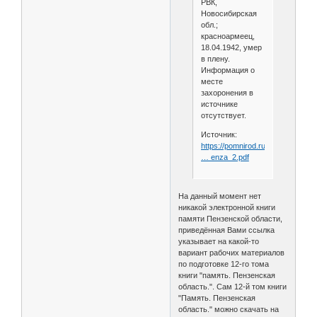
РВК,
Новосибирская
обл.;
красноармеец,
18.04.1942, умер
в плену.
Информация о
месте
захоронения в
источнике
отсутствует.
Источник:
https://pomnirod.ru/assets/files/vo
… enza_2.pdf
На данный момент нет
никакой электронной книги
памяти Пензенской области,
приведённая Вами ссылка
указывает на какой-то
вариант рабочих материалов
по подготовке 12-го тома
книги "память. Пензенская
область.". Сам 12-й том книги
"Память. Пензенская
область." можно скачать на