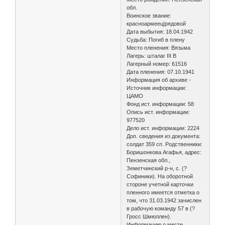
обл.
Воинское звание:
красноармеец|рядовой
Дата выбытия: 18.04.1942
Судьба: Погиб в плену
Место пленения: Вязьма
Лагерь: шталаг III B
Лагерный номер: 61516
Дата пленения: 07.10.1941
Информация об архиве -
Источник информации:
ЦАМО
Фонд ист. информации: 58
Опись ист. информации:
977520
Дело ист. информации: 2224
Доп. сведения из документа:
солдат 359 сп. Родственники:
Боришонкова Агафья, адрес:
Пензенская обл.,
Земетчинский р-н, с. (?
Софиники). На оборотной
стороне учетной карточки
пленного имеется отметка о
том, что 31.03.1942 зачислен
в рабочую команду 57 в (?
Гросс Шмюллен).
Информацию о месте