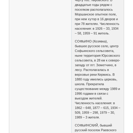
двадцатые годы рядом с
поселком располагалось
Моршанское опытное поле,
при нем хутор в 16 дворов и
при 78 жителях. Численность
населения: в 1926 – 33, 1934
– 58, 1959 – 91 житель.
СОФЬИНО (Козявка),
бывшее русское село, центр
Софьинского сельсовета,
ныне территория Юрсовского
сельсовета, в 28 км к северо-
западу от пгт. Земетчино, в
лесу. Располагалась в
верховье реки Кермись. В
1880 году имелись церковь,
школа. Прекратила
существование между 1989 и
1996 годами в связи с
выездом жителей.
Численность населения: в
1862 – 648, 1877 – 615, 1934 –
509, 1959 – 298, 1979 – 30,
1989 – 3 жителя.
СОФЬИНСКИЙ, бывший
русский поселок Раевского