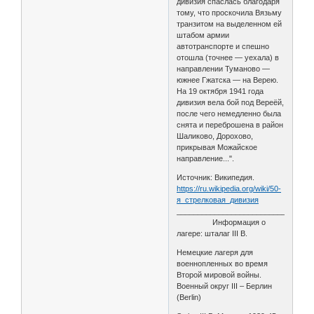
дивизия спаслась благодаря
тому, что проскочила Вязьму
транзитом на выделенном ей
штабом армии
автотранспорте и спешно
отошла (точнее — уехала) в
направлении Туманово —
южнее Гжатска — на Верею.
На 19 октября 1941 года
дивизия вела бой под Вереёй,
после чего немедленно была
снята и переброшена в район
Шаликово, Дорохово,
прикрывая Можайское
направление...".
Источник: Википедия.
https://ru.wikipedia.org/wiki/50-
я_стрелковая_дивизия
________________________________
Информация о
лагере: шталаг III B.
Немецкие лагеря для
военнопленных во время
Второй мировой войны.
Военный округ III – Берлин
(Berlin)