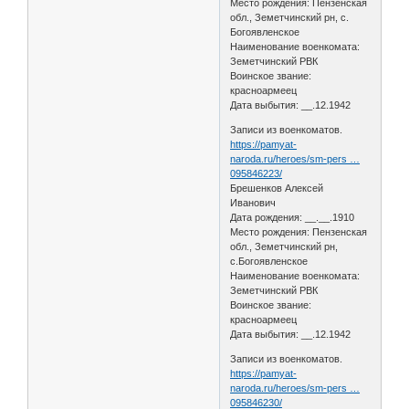
Место рождения: Пензенская
обл., Земетчинский рн, с.
Богоявленское
Наименование военкомата:
Земетчинский РВК
Воинское звание:
красноармеец
Дата выбытия: __.12.1942
Записи из военкоматов.
https://pamyat-
naroda.ru/heroes/sm-pers …
095846223/
Брешенков Алексей
Иванович
Дата рождения: __.__.1910
Место рождения: Пензенская
обл., Земетчинский рн,
с.Богоявленское
Наименование военкомата:
Земетчинский РВК
Воинское звание:
красноармеец
Дата выбытия: __.12.1942
Записи из военкоматов.
https://pamyat-
naroda.ru/heroes/sm-pers …
095846230/