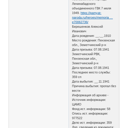
Ленинабадского
объединенного ГВК 7 июля
1949.
https://pamyat-
naroda.ru/heroes/memoria …
e70062736/
Берешенков Алексей
Иванович
Дата рождения: __.__.1910
Место рождения: Пензенская
обл., Земетчинский р-н
Дата призыва: 07.08.1941
Земетчинский РВК,
Пензенская обл.,
Земетчинский р-н
Дата призыва: 07.08.1941
Последнее место службы:
359 сп
Дата выбытия: __.11.1941
Причина выбытия: пропал без
вести
Информация об архиве -
Источник информации:
ЦАМО
Фонд ист. информации: 58
Опись ист. информации:
977522
Дело ист. информации: 359
Доп. сведения из документа: