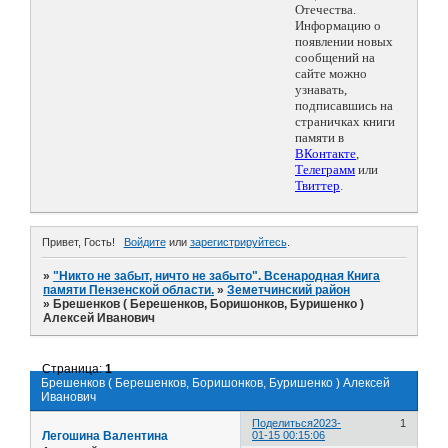
Отечества.
Информацию о
появлении новых
сообщений на
сайте можно
узнавать,
подписавшись на
страничках книги
памяти в
ВКонтакте
,
Телеграмм
или
Твиттер
.
Привет, Гость!
Войдите
или
зарегистрируйтесь
.
»
"Никто не забыт, ничто не забыто". Всенародная Книга
памяти Пензенской области.
»
Земетчинский район
»
Брешенков ( Берешенков, Боришонков, Буришенко )
Алексей Иванович
Страница:
1
Брешенков ( Берешенков, Боришонков, Буришенко ) Алексей
Иванович
Поделиться
2023-
1
Легошина Валентина
01-15 00:15:06