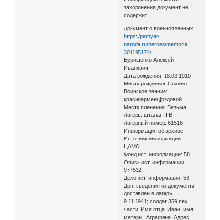
захоронения документ не
содержит.
Документ о военнопленных.
https://pamyat-
naroda.ru/heroes/memoria …
301195174/
Буришенко Алексей
Иванович
Дата рождения: 18.03.1910
Место рождения: Сохино
Воинское звание:
красноармеец|рядовой
Место пленения: Вязьма
Лагерь: шталаг III B
Лагерный номер: 61516
Информация об архиве -
Источник информации:
ЦАМО
Фонд ист. информации: 58
Опись ист. информации:
977532
Дело ист. информации: 53
Доп. сведения из документа:
доставлен в лагерь:
9.11.1941; солдат 359 пех.
части. Имя отца: Иван; имя
матери : Аграфена. Адрес