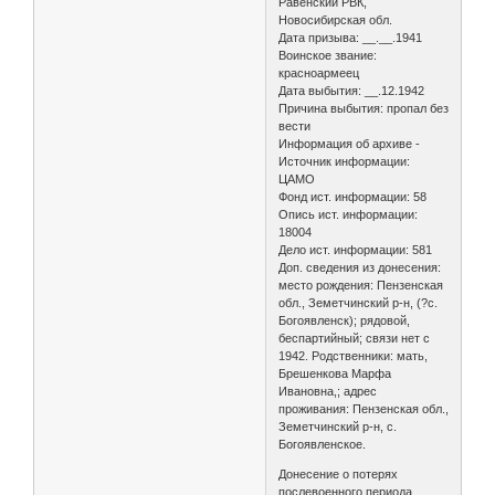
Равенский РВК,
Новосибирская обл.
Дата призыва: __.__.1941
Воинское звание:
красноармеец
Дата выбытия: __.12.1942
Причина выбытия: пропал без
вести
Информация об архиве -
Источник информации:
ЦАМО
Фонд ист. информации: 58
Опись ист. информации:
18004
Дело ист. информации: 581
Доп. сведения из донесения:
место рождения: Пензенская
обл., Земетчинский р-н, (?с.
Богоявленск); рядовой,
беспартийный; связи нет с
1942. Родственники: мать,
Брешенкова Марфа
Ивановна,; адрес
проживания: Пензенская обл.,
Земетчинский р-н, с.
Богоявленское.
Донесение о потерях
послевоенного периода