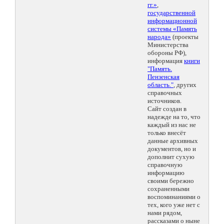
гг.»
,
государственной
информационной
системы «Память
народа»
(проекты
Министерства
обороны РФ),
информация
книги
"Память.
Пензенская
область."
, других
справочных
источников.
Сайт создан в
надежде на то, что
каждый из нас не
только внесёт
данные архивных
документов, но и
дополнит сухую
справочную
информацию
своими бережно
сохраненными
воспоминаниями о
тех, кого уже нет с
нами рядом,
рассказами о ныне