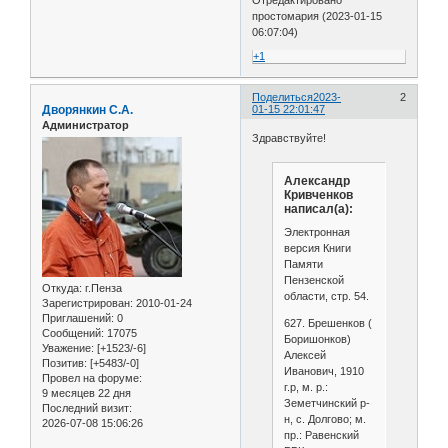
простомария (2023-01-15
06:07:04)
+1
Поделиться
2023-
2
Дворянкин С.А.
01-15 22:01:47
Администратор
Здравствуйте!
Александр
Кривченков
написал(а):
Электронная
версия Книги
Памяти
Пензенской
Откуда:
г.Пенза
области, стр. 54.
Зарегистрирован
: 2010-01-24
Приглашений:
0
627. Брешенков (
Сообщений:
17075
Боришонков)
Уважение:
[+1523/-6]
Алексей
Позитив:
[+5483/-0]
Иванович, 1910
Провел на форуме:
г.р, м. р.:
9 месяцев 22 дня
Земетчинский р-
Последний визит:
н, с. Долгово; м.
2026-07-08 15:06:26
пр.: Равенский