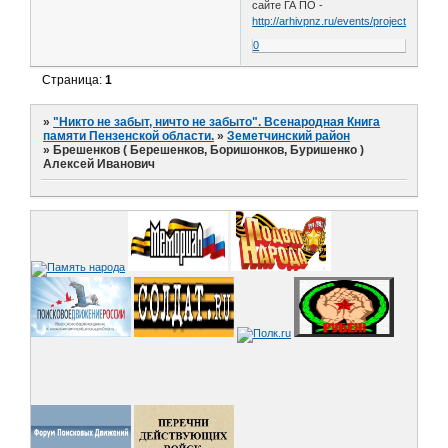
сайте ГА ПО -
http://arhivpnz.ru/events/projects/elemen
0
Страница:
1
»
"Никто не забыт, ничто не забыто". Всенародная Книга
памяти Пензенской области.
»
Земетчинский район
»
Брешенков ( Берешенков, Боришонков, Буришенко )
Алексей Иванович