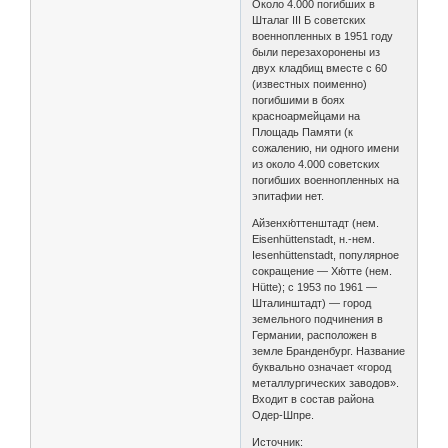
Около 4.000 погибших в
Шталаг III Б советских
военнопленных в 1951 году
были перезахоронены из
двух кладбищ вместе с 60
(известных поименно)
погибшими в боях
красноармейцами на
Площадь Памяти (к
сожалению, ни одного имени
из около 4.000 советских
погибших военнопленных на
эпитафии нет.
Айзенхю́ттенштадт (нем.
Eisenhüttenstadt, н.-нем.
Iesenhüttenstadt, популярное
сокращение — Хю́тте (нем.
Hütte); с 1953 по 1961 —
Шталинштадт) — город
земельного подчинения в
Германии, расположен в
земле Бранденбург. Название
буквально означает «город
металлургических заводов».
Входит в состав района
Одер-Шпре.
Источник: