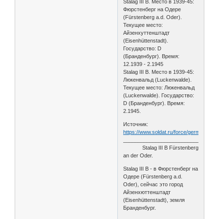
Stalag III B. Место в 1939-45:
Фюрстенберг на Одере
(Fürstenberg a.d. Oder).
Текущее место:
Айзенхуттенштадт
(Eisenhüttenstadt).
Государство: D
(Бранденбург). Время:
12.1939 - 2.1945
Stalag III B. Место в 1939-45:
Люкенвальд (Luckenwalde).
Текущее место: Люкенвальд
(Luckenwalde). Государство:
D (Бранденбург). Время:
2.1945.
Источник:
https://www.soldat.ru/force/germany/ca
________________________________
Stalag III B Fürstenberg
an der Oder.
Stalag III B - в Фюрстенберг на
Одере (Fürstenberg a.d.
Oder), сейчас это город
Айзенхюттенштадт
(Eisenhüttenstadt), земля
Бранденбург.