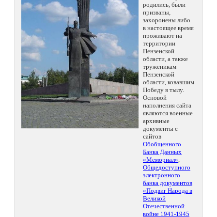
родились, были
призваны,
захоронены либо
в настоящее время
проживают на
территории
Пензенской
области, а также
труженикам
Пензенской
области, ковавшим
Победу в тылу.
Основой
наполнения сайта
являются военные
архивные
документы с
сайтов
Обобщенного
Банка Данных
«Мемориал»
,
Общедоступного
электронного
банка документов
«Подвиг Народа в
Великой
Отечественной
войне 1941-1945