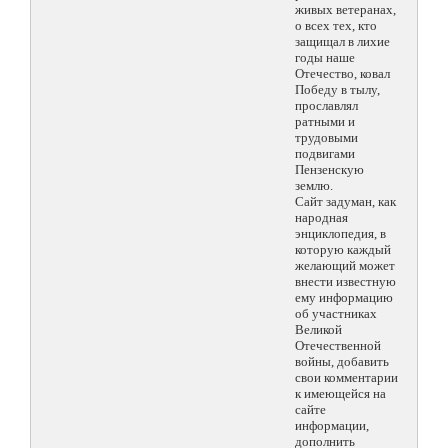
живых ветеранах,
о всех тех, кто
защищал в лихие
годы наше
Отечество, ковал
Победу в тылу,
прославлял
ратными и
трудовыми
подвигами
Пензенскую
землю.
Сайт задуман, как
народная
энциклопедия, в
которую каждый
желающий может
внести известную
ему информацию
об участниках
Великой
Отечественной
войны, добавить
свои комментарии
к имеющейся на
сайте
информации,
дополнить