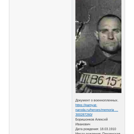
Документ о военнопленных.
https://pamyat-
naroda.ru/heroes/memoria …
300287260/
Боришонков Алексей
Иванович
Дата рождения: 18.03.1910
Место рождения: Пензенская