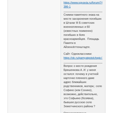
https://www.sgvavia.ru/forum/745-
386-1
________________________________
Снимки памятного знака на
месте захоронения погибших
в Шталаг III Б советских
военнопленных и 60
(известных поименно)
погибших в боях
красноармейцев. Площадь
Памяти в
Айзенхю́ттенштадте.
Сайт: Одноклассники:
https://ok.ru/pamyatpoisk/topic/152648
________________________________
Вопрос о месте рождения
Брешенкова А. И. у меня
остался: почему в учетной
карточке пленного даже
адрес ближайших
родственников, матери,: село
Софино (или Сохино),
возможно, действительно,
это Софьино (Козявка),
бывшее русское село
Земетчинского района ?
Отредактировано