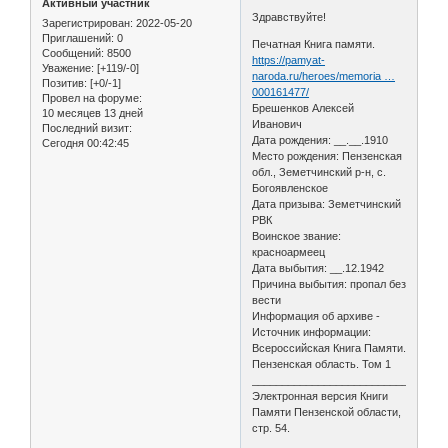
Активный участник
Здравствуйте!
Зарегистрирован
: 2022-05-20
Приглашений:
0
Печатная Книга памяти.
Сообщений:
8500
https://pamyat-
Уважение:
[+119/-0]
naroda.ru/heroes/memoria …
Позитив:
[+0/-1]
000161477/
Провел на форуме:
Брешенков Алексей
10 месяцев 13 дней
Иванович
Последний визит:
Дата рождения: __.__.1910
Сегодня 00:42:45
Место рождения: Пензенская
обл., Земетчинский р-н, с.
Богоявленское
Дата призыва: Земетчинский
РВК
Воинское звание:
красноармеец
Дата выбытия: __.12.1942
Причина выбытия: пропал без
вести
Информация об архиве -
Источник информации:
Всероссийская Книга Памяти.
Пензенская область. Том 1
________________________________
Электронная версия Книги
Памяти Пензенской области,
стр. 54.