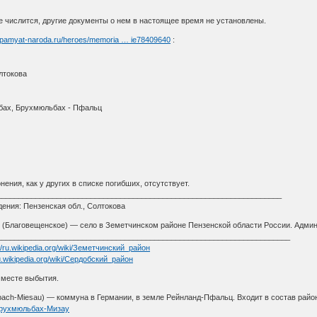
е числится, другие документы о нем в настоящее время не установлены.
//pamyat-naroda.ru/heroes/memoria … ie78409640
:
лтокова
бах, Брухмюльбах - Пфальц
ения, как у других в списке погибших, отсутствует.
___________________________________________________________________
ния: Пензенская обл., Солтокова
 (Благовещенское) — село в Земетчинском районе Пензенской области России. Адми
___________________________________________________________________
://ru.wikipedia.org/wiki/Земетчинский_район
ru.wikipedia.org/wiki/Сердобский_район
сте выбытия.
ach-Miesau) — коммуна в Германии, в земле Рейнланд-Пфальц. Входит в состав рай
ki/Брухмюльбах-Мизау