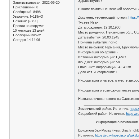
Здравствуйте !
Зарегистрирован
: 2022-05-20
Приглашений:
0
В Книге памяти Пензенской области н
Сообщений:
8498
Уважение:
[+119/-0]
Документ, уточняющий потери.
https:
Позитив:
[+0/-1]
Тусеев Иван
Провел на форуме:
Дата рождения: 19.10.1908
10 месяцев 13 дней
Место рождения: Пензенская обл., Со
Последний визит:
Дата выбытия: 20.03.1945
Сегодня 14:14:06
Причина выбытия: погиб
Место выбытия: Германия, Брухмюль
Информация об архиве -
Источник информации: ЦАМО
Фонд ист. информации: 58
Опись ист. информации: A-64238
Дело ист. информации: 1
Информация о лагере, о месте захорон
________________________________
Информация о возможном месте рожде
Название очень похоже на Салтыково
_______________________________
Земетчинский район. Источник:
https
Сердобский район. Источник:
https://
Информация о возможном ме
Брухмюльбах-Мизау (нем. Bruchmühlb
Источник:
https://ru.wikipedia.org/wi