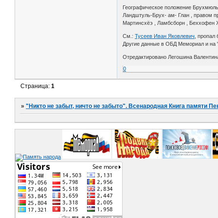
Географическое положение Брухмюльб
Ландштуль-Брух- ам- Глан , правом п
Мартинсхёэ , Ламбсборн , Беххофен Хо
См.:
Тусеев Иван Яковлевич
, пропал 
Другие данные в ОБД Мемориал и на 
Отредактировано Легошина Валентина 
0
Страница:
1
»
"Никто не забыт, ничто не забыто". Всенародная Книга памяти Пе