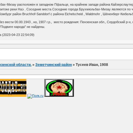
ах-Мизау расположен в западном Пфальце, на крайнем западе района Кайзерслаутерн 
ритоке реки Наэ . Соседние места Соседние города Брухмюльбах-Мизау являются по ч
мбург район Bruchhof-Sanddorf с района Eichelscheid , Waldmohr , Шёненберг-Кюбельбе
без вести 00.00.1943 , но, 1907 г.р., место рождения: Пензенская обл., Сердобский р-н, 
"Подвиге народа" не найдены.
(2023-04-23 22:54:09)
нзенской области.
»
Земетчинский район
»
Тусеев Иван, 1908