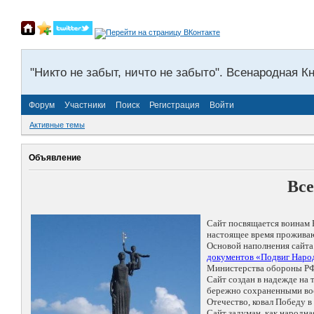
"Никто не забыт, ничто не забыто". Всенародная К
Форум
Участники
Поиск
Регистрация
Войти
Активные темы
Объявление
Все
Сайт посвящается воинам 
настоящее время проживаю
Основой наполнения сайта
документов «Подвиг Народ
Министерства обороны РФ
Сайт создан в надежде на
бережно сохраненными восп
Отечество, ковал Победу 
Сайт задуман, как народн