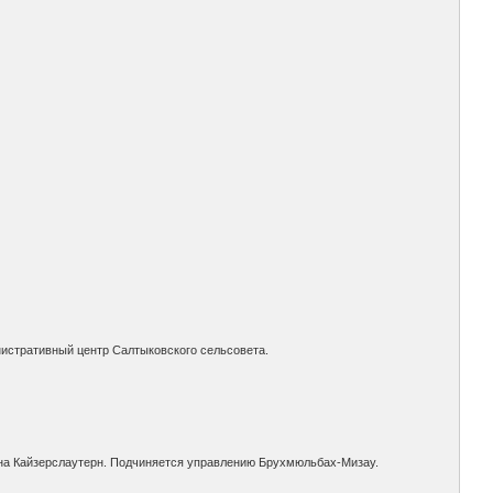
нистративный центр Салтыковского сельсовета.
она Кайзерслаутерн. Подчиняется управлению Брухмюльбах-Мизау.