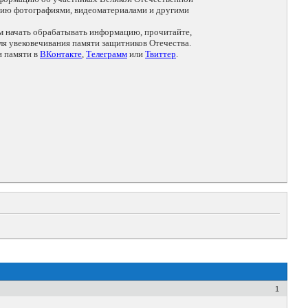
цию фотографиями, видеоматериалами и другими
ем начать обрабатывать информацию, прочитайте,
я увековечивания памяти защитников Отечества.
и памяти в
ВКонтакте
,
Телеграмм
или
Твиттер
.
1