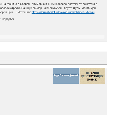
на границе с Сааром, примерно в 11 км к северо-востоку от Хомбурга в
асовой стрелке Нанцдичвайлер , Хюченхаузен , Хауптштуль , Лангвиден ,
рг и Грис . - Источник:
https://deru.abcdef.wiki/wiki/Bruchmhlbach-Miesau
г. Сердобск