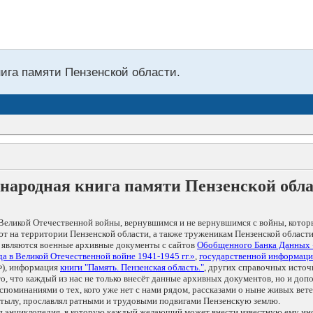
нига памяти Пензенской области.
народная книга памяти Пензенской обл
Великой Отечественной войны, вернувшимся и не вернувшимся с войны, котор
т на территории Пензенской области, а также труженикам Пензенской области
 являются военные архивные документы с сайтов
Обобщенного Банка Данных
а в Великой Отечественной войне 1941-1945 гг.»
,
государственной информаци
), информация
книги "Память. Пензенская область."
, других справочных источ
 то, что каждый из нас не только внесёт данные архивных документов, но и 
оминаниями о тех, кого уже нет с нами рядом, рассказами о ныне живых ветер
в тылу, прославлял ратными и трудовыми подвигами Пензенскую землю.
ая энциклопедия, в которую каждый желающий может внести известную ему и