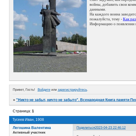
войны, добавить свои ко
данными.
На каждого воина заводит
пожалуйста, тему -
Как ра
Информацию о появлении н
Привет, Гость!
Войдите
или
зарегистрируйтесь
.
»
"Никто не забыт, ничто не забыто". Всенародная Книга памяти Пе
Страница:
1
Тусеев Иван, 1908
Легошина Валентина
Поделиться
2023-04-23 22:46:12
Активный участник