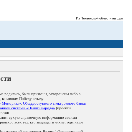
Из Пензенской области на фронты Вели
асти
ые родились, были призваны, захоронены либо в
, ковавшим Победу в тылу.
 «Мемориал»
,
Общедоступного электронного банка
онной системы «Память народа»
(проекты
ников.
дополнит сухую справочную информацию своими
анах, о всех тех, кто защищал в лихие годы наше
нформацию об участниках Великой Отечественной