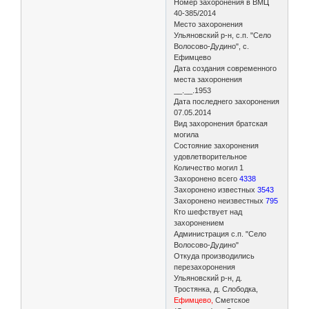
Номер захоронения в ВМЦ
40-385/2014
Место захоронения
Ульяновский р-н, с.п. "Село
Волосово-Дудино", с.
Ефимцево
Дата создания современного
места захоронения
__.__.1953
Дата последнего захоронения
07.05.2014
Вид захоронения братская
могила
Состояние захоронения
удовлетворительное
Количество могил 1
Захоронено всего
4338
Захоронено известных
3543
Захоронено неизвестных
795
Кто шефствует над
захоронением
Администрация с.п. "Село
Волосово-Дудино"
Откуда производились
перезахоронения
Ульяновский р-н, д.
Тростянка, д. Слободка,
Ефимцево,
Сметское