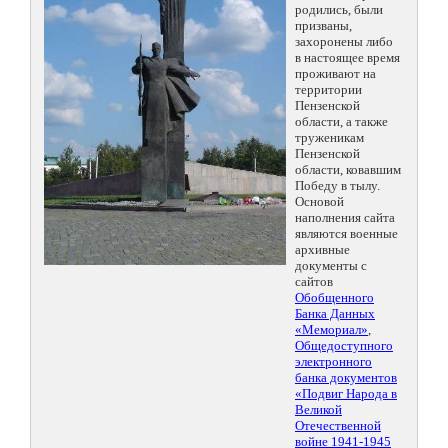
родились, были
призваны,
захоронены либо
в настоящее время
проживают на
территории
Пензенской
области, а также
труженикам
Пензенской
области, ковавшим
Победу в тылу.
Основой
наполнения сайта
являются военные
архивные
документы с
сайтов
Обобщенного
Банка Данных
«Мемориал»
,
Общедоступного
электронного
банка документов
«Подвиг Народа в
Великой
Отечественной
войне 1941-1945