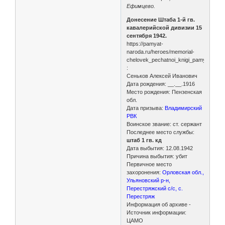
Ефимцево.
Донесение Штаба 1-й гв.
кавалерийской дивизии 15
сентября 1942.
https://pamyat-
naroda.ru/heroes/memorial-
chelovek_pechatnoi_knigi_pamyati105
:
Сеньков Алексей Иванович
Дата рождения: __.__.1916
Место рождения: Пензенская
обл.
Дата призыва:
Владимирский
РВК
Воинское звание: ст. сержант
Последнее место службы:
штаб 1 гв. кд
Дата выбытия: 12.08.1942
Причина выбытия: убит
Первичное место
захоронения:
Орловская обл.,
Ульяновский р-н,
Перестряжский с/с, с.
Перестряж
Информация об архиве -
Источник информации:
ЦАМО