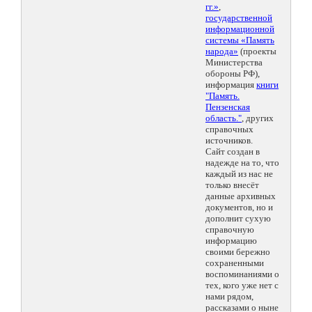
гг.»
,
государственной
информационной
системы «Память
народа»
(проекты
Министерства
обороны РФ),
информация
книги
"Память.
Пензенская
область."
, других
справочных
источников.
Сайт создан в
надежде на то, что
каждый из нас не
только внесёт
данные архивных
документов, но и
дополнит сухую
справочную
информацию
своими бережно
сохраненными
воспоминаниями о
тех, кого уже нет с
нами рядом,
рассказами о ныне