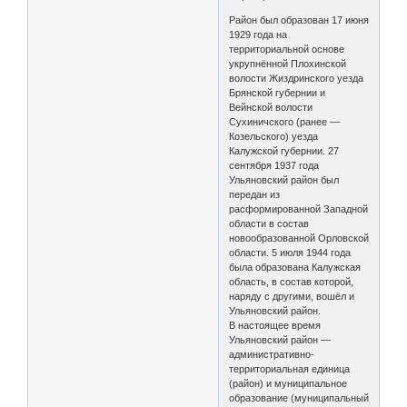
Район был образован 17 июня
1929 года на
территориальной основе
укрупнённой Плохинской
волости Жиздринского уезда
Брянской губернии и
Вейнской волости
Сухиничского (ранее —
Козельского) уезда
Калужской губернии. 27
сентября 1937 года
Ульяновский район был
передан из
расформированной Западной
области в состав
новообразованной Орловской
области. 5 июля 1944 года
была образована Калужская
область, в состав которой,
наряду с другими, вошёл и
Ульяновский район.
В настоящее время
Ульяновский район —
административно-
территориальная единица
(район) и муниципальное
образование (муниципальный