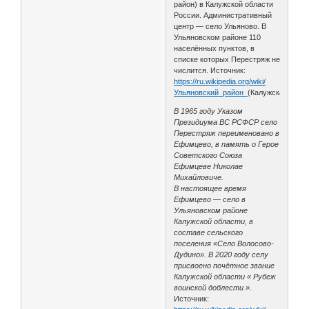
район) в Калужской области
России. Административный
центр — село Ульяново. В
Ульяновском районе 110
населённых пунктов, в
списке которых Перестряж не
числится. Источник:
https://ru.wikipedia.org/wiki/
Ульяновский_район_
(Калужская_обла
В 1965 году Указом
Президиума ВС РСФСР село
Перестряж переименовано в
Ефимцево, в память о Герое
Советского Союза
Ефимцеве Николае
Михайловиче.
В настоящее время
Ефимцево — село в
Ульяновском районе
Калужской области, в
составе сельского
поселения «Село Волосово-
Дудино». В 2020 году селу
присвоено почётное звание
Калужской области « Рубеж
воинской доблести ».
Источник: