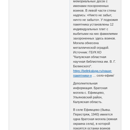
мемориальных досок с
именами похороненных
воинов. В левой части стены
надпись: «Никто не забыт,
ничто не забыто». У подножия
памятника установлены 12
индивидуальных плит с
выбитыми на них фамилиями
захороненных здесь воинов.
Могила обнесена
металлической оградой.
Источник: ГБУК КО
"Калужская областная
научная библиотека им. В. Г.
Белинского".
https://belinkaluga.ru/наши-
памятники-н
… село-ефим/
Дополнительная
информация. Братская
могила с. Ефимцево,
Ульяновский район,
Калужская область.
В селе Ефимцево (бывш.
Перестряж, 1940) имеется
одна братская могила (южная
окраина села), в которой
покоятся останки воинов