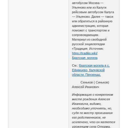
автобусом Москва —
Ульяново или из Калуги
рейсовым автобусом Калуга
— Ульяново. Далее — такси
или обратиться в районную
администрацию, которая
поможет с транспортом и
сопровождающим.
Материал из свободной
русской энциклопедии
«Традиция. Источник:
https://traditio.wiki/
Братская_могила
См.:
Братская могила в с.
Ефимцево, Калужской
области. Пензенцы.
Сеньков ( Синьков)
Алексей Иванович
Информацию о конкретном
месте рождения Алексея
Ивановича, видимо,
необходимо уточнять, но,
судя по месту проживания
его родственников, не
исключено, что он является
уроженцем села Оторма,