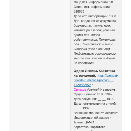
Фонд ист. информации: 58
Опись ист. информации:
818883
Дело ист. информации: 1088
Доп. сведения из документа:
должность, часть: пом.
командира взвода; убит во
время боя. Адрес
родственников: Пензенская
обл., Земетчинский р-н, с.
Оборона (так в док-те).
Информацию о конкретном
месте его рождения док-т
не содержит.
Орден Ленина. Картотека
награждений.
https://pamyat-
naroda.ru/heroes/podvig- …
1420352975
:
Синьков
Алексей Иванович
Орден Ленина: 11.08.1942
Дата рождения: __.__.1916
Дата поступления на службу:
__.__.1937
Воинское звание: ст. сержант
Информация об архиве -
Архив: ЦАМО
Картотека: Картотека