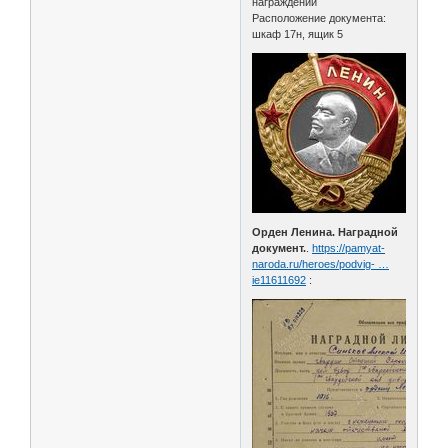
награждений
Расположение документа:
шкаф 17н, ящик 5
Орден Ленина. Наградной
документ.
.
https://pamyat-
naroda.ru/heroes/podvig- …
ie11611692
: