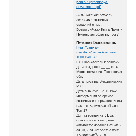
penza.ru/proektnaya-
deyatelnost/ .pdf
6946. Сеньков Алексей
Иванович
. Источник
сведений о нем:
Всероссийская Книга Памяти.
Пензенская область. Том 7
Печатная Книга памяти
.
https://pamyat-
naroda.ru/heroes/memoria …
1000084013
:
Сеньков Алексей Иванович
Дата рождения: __.__.1916
Место рождения: Пензенская
обл.
Дата призыва: Владимирский
РВК
Дата выбытия: 12.08.1942
Информация об архиве -
Источник информации: Книга
памяти. Калужская область.
Том 17
Доп. сведения из КП:
гв.
старший сержант, пом.
командира взвода; 1 гв. кп, 1
гв. кд, 1 гв. кк; погиб в бою:
Ульяновский р-н, с.