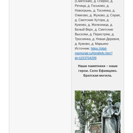
(Сметская), д. Озерно, д.
Речица, д. Госьково, д.
Новогрынь, д. Тоснянка, д.
Ожигово, д. Жуково, д. Серая,
д. Сметские Хутора, д.
Кумово, д. Железница, д.
Белый Верх, д. Сметские
Выселки, д. Перестряж, д.
Троснянка, д. Новая Деревня,
д. Кумово, д. Марьино
Источник:
https://obd-
memorial.ru/html/info.htm?
id=1153704299
Наши памятники – наши
герои. Село Ефимцево.
Братская могила.