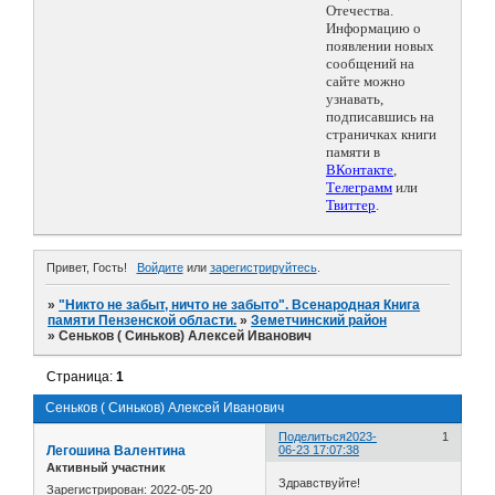
Отечества.
Информацию о
появлении новых
сообщений на
сайте можно
узнавать,
подписавшись на
страничках книги
памяти в
ВКонтакте
,
Телеграмм
или
Твиттер
.
Привет, Гость!
Войдите
или
зарегистрируйтесь
.
»
"Никто не забыт, ничто не забыто". Всенародная Книга
памяти Пензенской области.
»
Земетчинский район
»
Сеньков ( Синьков) Алексей Иванович
Страница:
1
Сеньков ( Синьков) Алексей Иванович
Поделиться
2023-
1
Легошина Валентина
06-23 17:07:38
Активный участник
Здравствуйте!
Зарегистрирован
: 2022-05-20