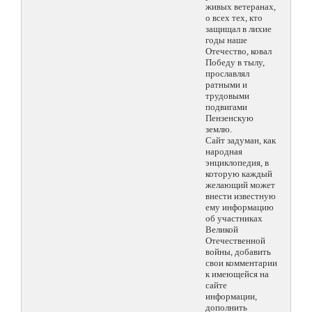
живых ветеранах,
о всех тех, кто
защищал в лихие
годы наше
Отечество, ковал
Победу в тылу,
прославлял
ратными и
трудовыми
подвигами
Пензенскую
землю.
Сайт задуман, как
народная
энциклопедия, в
которую каждый
желающий может
внести известную
ему информацию
об участниках
Великой
Отечественной
войны, добавить
свои комментарии
к имеющейся на
сайте
информации,
дополнить