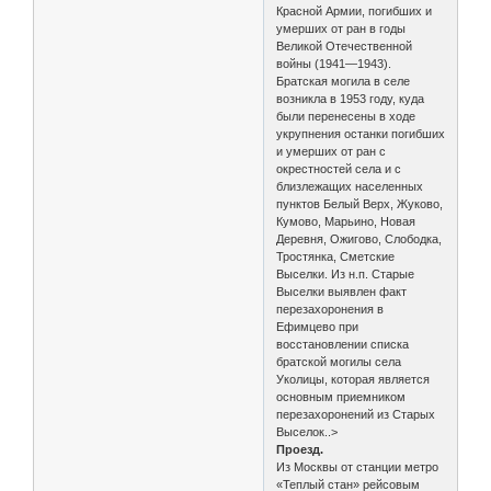
Красной Армии, погибших и
умерших от ран в годы
Великой Отечественной
войны (1941—1943).
Братская могила в селе
возникла в 1953 году, куда
были перенесены в ходе
укрупнения останки погибших
и умерших от ран с
окрестностей села и с
близлежащих населенных
пунктов Белый Верх, Жуково,
Кумово, Марьино, Новая
Деревня, Ожигово, Слободка,
Тростянка, Сметские
Выселки. Из н.п. Старые
Выселки выявлен факт
перезахоронения в
Ефимцево при
восстановлении списка
братской могилы села
Уколицы, которая является
основным приемником
перезахоронений из Старых
Выселок..>
Проезд.
Из Москвы от станции метро
«Теплый стан» рейсовым