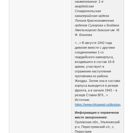
наименование: 1-я
гвардейская
Ставропольская
кавалерийская ордена
Ленина Краснознаменная
орденов Суворова и Богдана
Хмельницкого дивизия им. М.
Ф. Блинова
<...> В августе 1942 года
дивизия вместе с другими
соединениями 1-го
гвардейского кавкорпуса,
входившего в состав 16-й
армии, участвует в
отражении наступления
противника из района
Жиздры. Затем она в составе
корпуса выводится в резерв
фронта, а в начале 1943 – в
резерв Ставки ВГК...>.
Источник:
https://www.rkkawwii.ru/division/1gvkdf1
Информация о первичном
месте захоронения:
Орловская обл., Ульяновский
р-н, Перестряжский с/с, с.
Перестряж