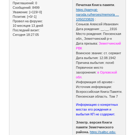
Приглашений:
0
Печатная Книга памяти
.
Сообщений:
8499
https://pamyat-
Уважение:
[+119/-0]
naroda.ru/heroes/memoria …
Позитив:
[+0/-1]
1050233826
:
Провел на форуме:
Сеньков Алексей Иванович
10 месяцев 13 дней
Дата рождения: __.__.1916
Последний визит:
Место рождения: Пензенская
Сегодня 18:27:05
обл., Земетчинский р-н
Дата призыва:
Земетчинский
РВК
Воинское звание: ст. сержант
Дата выбытия: 12.08.1942
Причина выбытия: погиб
Первичное место
захоронения:
в Орловской
обл.
Информация об архиве -
Источник информации:
Всероссийская Книга Памяти.
Пензенская область. Том 7
Информацию о конкретных
местах его рождения и
выбытия КП не содержит.
Электр. версия Книги
памяти Земетчинского
района.
https://saltsc.edu-