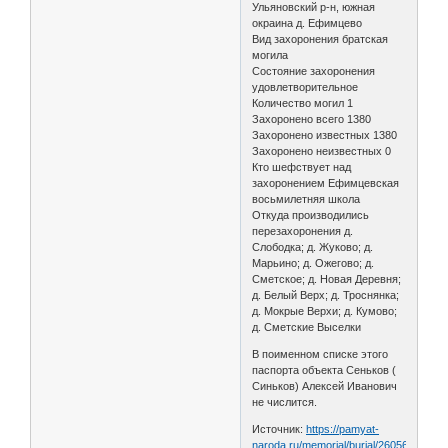
Ульяновский р-н, южная
окраина д. Ефимцево
Вид захоронения братская
могила
Состояние захоронения
удовлетворительное
Количество могил 1
Захоронено всего 1380
Захоронено известных 1380
Захоронено неизвестных 0
Кто шефствует над
захоронением Ефимцевская
восьмилетняя школа
Откуда производились
перезахоронения д.
Слободка; д. Жуково; д.
Марьино; д. Ожегово; д.
Сметское; д. Новая Деревня;
д. Белый Верх; д. Троснянка;
д. Мокрые Верхи; д. Кумово;
д. Сметские Выселки
В поименном списке этого
паспорта объекта Сеньков (
Синьков) Алексей Иванович
не числится.
Источник:
https://pamyat-
naroda.ru/memorial/burial/260565454