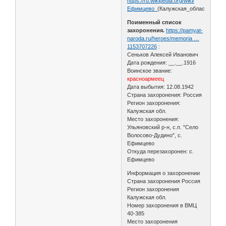
https://ru.wikipedia.org/wiki/
Ефимцево_
(Калужская_область)
Поименный список
захоронения.
https://pamyat-
naroda.ru/heroes/memoria …
1153707226
:
Сеньков Алексей Иванович
Дата рождения: __.__.1916
Воинское звание:
красноармеец
Дата выбытия: 12.08.1942
Страна захоронения: Россия
Регион захоронения:
Калужская обл.
Место захоронения:
Ульяновский р-н, с.п. "Село
Волосово-Дудино", с.
Ефимцево
Откуда перезахоронен: с.
Ефимцево
Информация о захоронении
Страна захоронения Россия
Регион захоронения
Калужская обл.
Номер захоронения в ВМЦ
40-385
Место захоронения