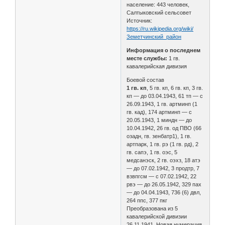
население: 443 человек,
Салтыковский сельсовет
Источник:
https://ru.wikipedia.org/wiki/
Земетчинский_район
Информация о последнем
месте службы:
1 гв.
кавалерийская дивизия
Боевой состав
1 гв. кп
, 5 гв. кп, 6 гв. кп, 3 гв.
кп — до 03.04.1943, 61 тп — с
26.09.1943, 1 гв. артминп (1
гв. кад), 174 артминп — с
20.05.1943, 1 миндн — до
10.04.1942, 26 гв. од ПВО (66
озадн, гв. зенбатр1), 1 гв.
артпарк, 1 гв. рэ (1 гв. рд), 2
гв. сапэ, 1 гв. оэс, 5
медсанэск, 2 гв. оэхз, 18 атэ
— до 07.02.1942, 3 продтр, 7
взвпгсм — с 07.02.1942, 22
рвэ — до 26.05.1942, 329 пах
— до 04.04.1943, 736 (6) двл,
264 ппс, 377 пкг
Преобразована из 5
кавалерийской дивизии
26.11.1941. Новая нумерация