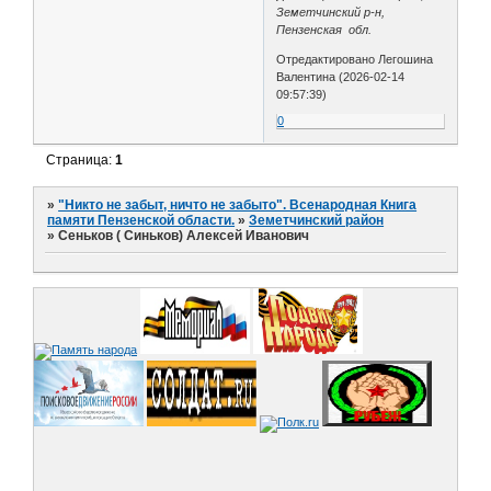
Земетчинский р-н,
Пензенская обл.
Отредактировано Легошина
Валентина (2026-02-14
09:57:39)
0
Страница:
1
»
"Никто не забыт, ничто не забыто". Всенародная Книга
памяти Пензенской области.
»
Земетчинский район
»
Сеньков ( Синьков) Алексей Иванович