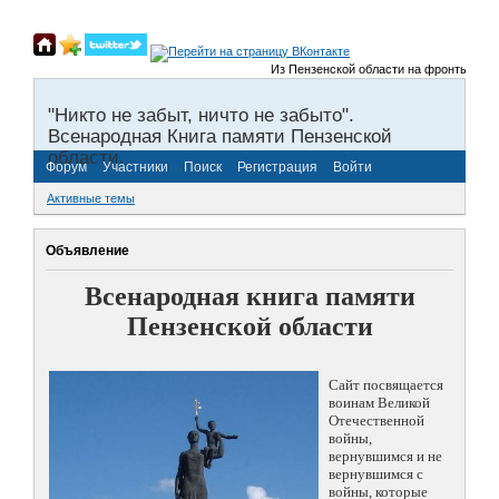
Из Пензенской области на фронты Великой О
"Никто не забыт, ничто не забыто".
Всенародная Книга памяти Пензенской
области.
Форум
Участники
Поиск
Регистрация
Войти
Активные темы
Объявление
Всенародная книга памяти
Пензенской области
Сайт посвящается
воинам Великой
Отечественной
войны,
вернувшимся и не
вернувшимся с
войны, которые