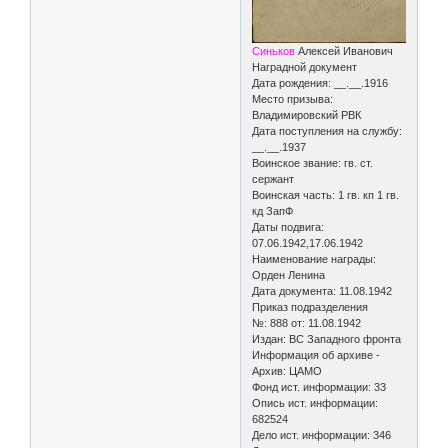
Синьков
Алексей Иванович
Наградной документ
Дата рождения: __.__.1916
Место призыва:
Владимировский РВК
Дата поступления на службу:
__.__.1937
Воинское звание: гв. ст.
сержант
Воинская часть: 1 гв. кп 1 гв.
кд ЗапФ
Даты подвига:
07.06.1942,17.06.1942
Наименование награды:
Орден Ленина
Дата документа: 11.08.1942
Приказ подразделения
№: 888 от: 11.08.1942
Издан: ВС Западного фронта
Информация об архиве -
Архив: ЦАМО
Фонд ист. информации: 33
Опись ист. информации:
682524
Дело ист. информации: 346