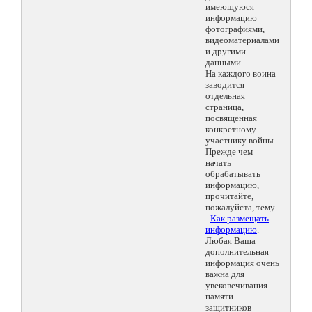
имеющуюся
информацию
фотографиями,
видеоматериалами
и другими
данными.
На каждого воина
заводится
отдельная
страница,
посвященная
конкретному
участнику войны.
Прежде чем
начать
обрабатывать
информацию,
прочитайте,
пожалуйста, тему
-
Как размещать
информацию
.
Любая Ваша
дополнительная
информация очень
важна для
увековечивания
памяти
защитников