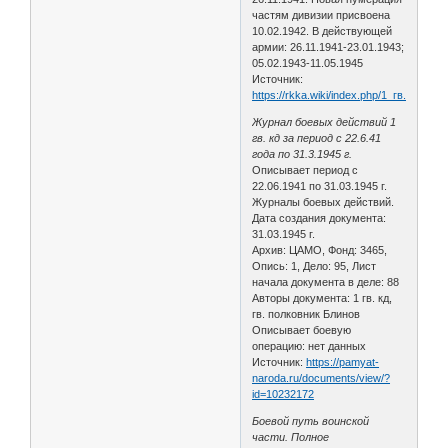
частям дивизии присвоена
10.02.1942. В действующей
армии: 26.11.1941-23.01.1943;
05.02.1943-11.05.1945
Источник:
https://rkka.wiki/index.php/1_гв._кава
Журнал боевых действий 1
гв. кд за период с 22.6.41
года по 31.3.1945 г.
Описывает период с
22.06.1941 по 31.03.1945 г.
Журналы боевых действий.
Дата создания документа:
31.03.1945 г.
Архив: ЦАМО, Фонд: 3465,
Опись: 1, Дело: 95, Лист
начала документа в деле: 88
Авторы документа: 1 гв. кд,
гв. полковник Блинов
Описывает боевую
операцию: нет данных
Источник:
https://pamyat-
naroda.ru/documents/view/?
id=10232172
Боевой путь воинской
части. Полное