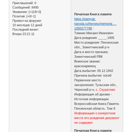
Приглашений:
0
Сообщений:
8495
Уважение:
[+119/-0]
Печатная Книга памяти
.
Позитив:
[+0/-1]
https://pamyat-
Провел на форуме:
naroda.ru/heroes/memoria …
10 месяцев 12 дней
1050277798
:
Последний визит:
Тимкин Михаил Иванович
Вчера 23:21:11
Дата рождения: __.__.1905
Место рождения: Пензенская
обл., Земетчинский р-н
Дата и место призыва:
Земетчинский РВК
Воинское звание:
красноармеец
Дата выбытия: 05.12.1942
Причина выбытия: погиб
Первичное место
захоронения: Тульская обл.,
Чернский р-н,
с. Скуратово
Информация об архиве -
Источник информации:
Всероссийская Книга Памяти.
Пензенская область. Том 8
Информацию о конкретном
месте его рождения документ
не содержит.
Печатная Книга памяти
.