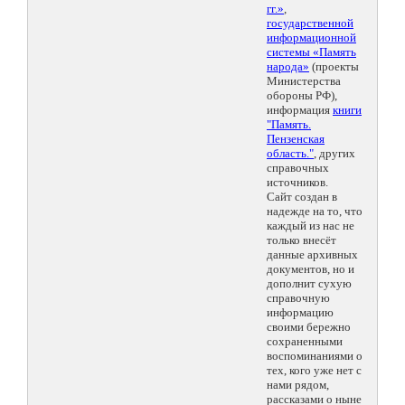
гг.»
,
государственной
информационной
системы «Память
народа»
(проекты
Министерства
обороны РФ),
информация
книги
"Память.
Пензенская
область."
, других
справочных
источников.
Сайт создан в
надежде на то, что
каждый из нас не
только внесёт
данные архивных
документов, но и
дополнит сухую
справочную
информацию
своими бережно
сохраненными
воспоминаниями о
тех, кого уже нет с
нами рядом,
рассказами о ныне