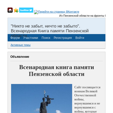
Из Пензенской области на фронты Великой О
"Никто не забыт, ничто не забыто".
Всенародная Книга памяти Пензенской
области.
Форум
Участники
Поиск
Регистрация
Войти
Активные темы
Объявление
Всенародная книга памяти
Пензенской области
Сайт посвящается
воинам Великой
Отечественной
войны,
вернувшимся и не
вернувшимся с
войны, которые