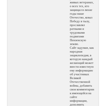
живых ветеранах,
о всех тех, кто
защищал в лихие
годы наше
Отечество, ковал
Победу в тылу,
прославлял
ратными и
трудовыми
подвигами
Пензенскую
землю.
Сайт задуман, как
народная
энциклопедия, в
которую каждый
желающий может
внести известную
ему информацию
об участниках
Великой
Отечественной
войны, добавить
свои комментарии
к имеющейся на
сайте
информации,
дополнить