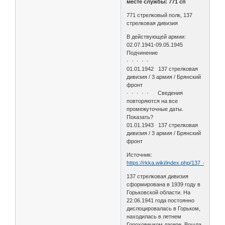
месте службы: 771 сп
771 стрелковый полк, 137
стрелковая дивизия
В действующей армии:
02.07.1941-09.05.1945
Подчинение
· · · · ·
01.01.1942 137 стрелковая
дивизия / 3 армия / Брянский
фронт
· · · · · Сведения
повторяются на все
промежуточные даты.
Показать?
01.01.1943 137 стрелковая
дивизия / 3 армия / Брянский
фронт
Источник:
https://rkka.wiki/index.php/137_стрел
137 стрелковая дивизия
сформирована в 1939 году в
Горьковской области. На
22.06.1941 года постоянно
дислоцировалась в Горьком,
находилась в летнем
Гороховецком лагере. Вошла