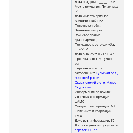
Дата рождения: __.__.1905
Место рождения: Пензенская
обл.
Дата и место призыва:
Земетчинский РВК,
Пензенская обл.,
Земетчинский р-н
Воинское звание:
красноармеец
Последнее место службы:
штаб 3 А
Дата выбытия: 05.12.1942
Причина выбытия: умер от
ран
Первичное место
захоронения:
Тульская обл.,
Чернский р-н, М.
Скуратовский с/с, с. Малое
Скуратово
Информация об архиве -
Источник информации:
ЦАМО
Фонд ист. информации: 58
Опись ист. информации:
18001
Дело ист. информации: 50
Доп. сведения из документа:
стрелок 771 сп
.