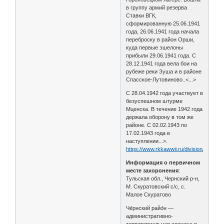
в группу армий резерва
Ставки ВГК,
сформированную 25.06.1941
года, 26.06.1941 года начала
переброску в район Орши,
куда первые эшелоны
прибыли 29.06.1941 года. С
28.12.1941 года вела бои на
рубеже реки Зуша и в районе
Спасское-Лутовиново..<...>
C 28.04.1942 года участвует в
безуспешном штурме
Мценска. В течение 1942 года
держала оборону в том же
районе. С 02.02.1943 по
17.02.1943 года в
наступлении...>.
https://www.rkkawwii.ru/division/137sdf1
Информация о первичном
месте захоронения
:
Тульская обл., Чернский р-н,
М. Скуратовский с/с, с.
Малое Скуратово
Че́рнский райо́н —
административно-
территориальная единица в