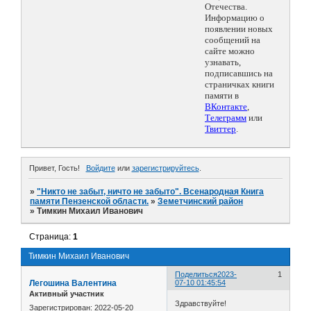
Отечества.
Информацию о
появлении новых
сообщений на
сайте можно
узнавать,
подписавшись на
страничках книги
памяти в
ВКонтакте
,
Телеграмм
или
Твиттер
.
Привет, Гость!
Войдите
или
зарегистрируйтесь
.
»
"Никто не забыт, ничто не забыто". Всенародная Книга
памяти Пензенской области.
»
Земетчинский район
»
Тимкин Михаил Иванович
Страница:
1
Тимкин Михаил Иванович
Поделиться
2023-
1
Легошина Валентина
07-10 01:45:54
Активный участник
Здравствуйте!
Зарегистрирован
: 2022-05-20