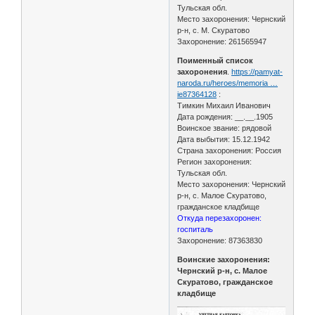
Тульская обл.
Место захоронения: Чернский
р-н, с. М. Скуратово
Захоронение: 261565947
Поименный список
захоронения
.
https://pamyat-
naroda.ru/heroes/memoria …
ie87364128
:
Тимкин Михаил Иванович
Дата рождения: __.__.1905
Воинское звание: рядовой
Дата выбытия: 15.12.1942
Страна захоронения: Россия
Регион захоронения:
Тульская обл.
Место захоронения: Чернский
р-н, с. Малое Скуратово,
гражданское кладбище
Откуда перезахоронен:
госпиталь
Захоронение: 87363830
Воинские захоронения:
Чернский р-н, с. Малое
Скуратово, гражданское
кладбище