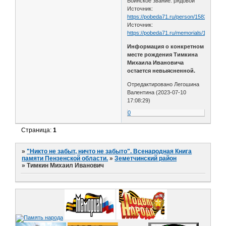
Воинское звание: рядовой
Источник:
https://pobeda71.ru/person/158329/
Источник:
https://pobeda71.ru/memorials/121822/
Информация о конкретном
месте рождения Тимкина
Михаила Ивановича
остается невыясненной.
Отредактировано Легошина
Валентина (2023-07-10
17:08:29)
0
Страница:
1
»
"Никто не забыт, ничто не забыто". Всенародная Книга
памяти Пензенской области.
»
Земетчинский район
»
Тимкин Михаил Иванович