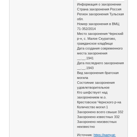
Информация о захоронении
Страна захоронения Россия
Регион захоронения Тульская
обл.
Номер захоронения в ВМЦ
71-352/2014
Место захоронения Чернский
р-н, с. Малое Скуратово,
гражданское кладбище
Дата создания современного
места захоронения
__.__.1941
Дата последнего захоронения
__.__.1943
Вид захоронения братская
могила
Состояние захоронения
удовлетворительное
Кто шефствует над
захоронением м.о.
Крестовское Чернского р-на
Количество могил 1
Захоронено всего свыше 332
Захоронено известных 332
Захоронено неизвестных
неизвестно
Источник:
https://pamyat-