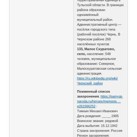
Тульской области. В границах
района образован
одноимённый
муниципальный район.
Административный центр —
посёлок городского типа
(рабочий посёлок) Чернь. В
Чернском районе 268
населённых пунктов
133, Малое Скуратово,
село,
население: 548
человек, муниципальное
образование: Северное,
Малоскуратовская сельская
администрация.
https://ru.wikipedia.org/wiki/
Чернский_район
Поименный список
захоронения
.
https://pamyat-
naroda.ru/heroes/memoria …
e261566252
:
Тимкин Михаил Иванович
Дата рождения: __.__.1905
Воинское звание: рядовой
Дата выбытия: 15.12.1942
Страна захоронения: Россия
Регион захоронения: