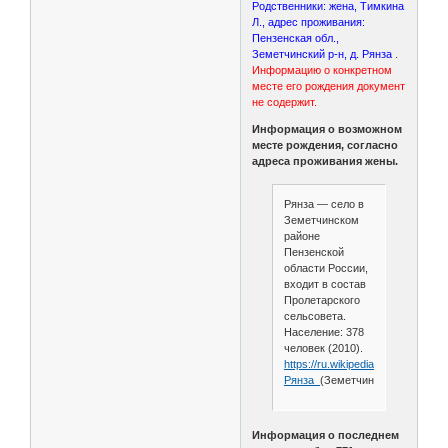
Родственники: жена, Тимкина
Л., адрес проживания:
Пензенская обл.,
Земетчинский р-н, д. Рянза
.
Информацию о конкретном
месте его рождения документ
не содержит.
Информация о возможном
месте рождения, согласно
адреса проживания жены.
Рянза — село в
Земетчинском
районе
Пензенской
области России,
входит в состав
Пролетарского
сельсовета.
Население: 378
человек (2010).
https://ru.wikipedia.org/wiki/
Рянза_
(Земетчинский_район)
Информация о последнем