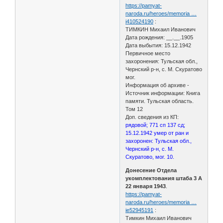
https://pamyat-
naroda.ru/heroes/memoria …
i410524190
:
ТИМКИН Михаил Иванович
Дата рождения: __.__.1905
Дата выбытия: 15.12.1942
Первичное место
захоронения: Тульская обл.,
Чернский р-н, с. М. Скуратово
мог.
Информация об архиве -
Источник информации: Книга
памяти. Тульская область.
Том 12
Доп. сведения из КП:
рядовой; 771 сп 137 сд;
15.12.1942 умер от ран и
захоронен: Тульская обл.,
Чернский р-н, с. М.
Скуратово, мог. 10.
Донесение Отдела
укомплектования штаба 3 А
22 января 1943
.
https://pamyat-
naroda.ru/heroes/memoria …
ie52945191
:
Тимкин Михаил Иванович