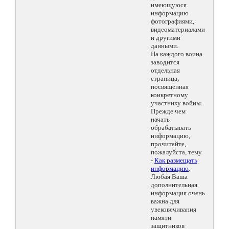
имеющуюся
информацию
фотографиями,
видеоматериалами
и другими
данными.
На каждого воина
заводится
отдельная
страница,
посвященная
конкретному
участнику войны.
Прежде чем
начать
обрабатывать
информацию,
прочитайте,
пожалуйста, тему
-
Как размещать
информацию
.
Любая Ваша
дополнительная
информация очень
важна для
увековечивания
памяти
защитников