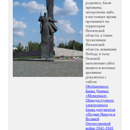
родились, были
призваны,
захоронены либо
в настоящее время
проживают на
территории
Пензенской
области, а также
труженикам
Пензенской
области, ковавшим
Победу в тылу.
Основой
наполнения сайта
являются военные
архивные
документы с
сайтов
Обобщенного
Банка Данных
«Мемориал»
,
Общедоступного
электронного
банка документов
«Подвиг Народа в
Великой
Отечественной
войне 1941-1945