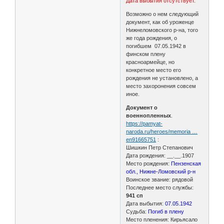
Дата выбытия отсутствует.
Возможно о нем следующий
документ, как об уроженце
Нижнеломовского р-на, того
же года рождения, о
погибшем 07.05.1942 в
финском плену
красноармейце, но
конкретное место его
рождения не установлено, а
место захоронения совсем
иное.
Документ о
военнопленных
.
https://pamyat-
naroda.ru/heroes/memoria …
en91665751
:
Шишкин Петр Степанович
Дата рождения: __.__.1907
Место рождения:
Пензенская
обл., Нижне-Ломовский р-н
Воинское звание: рядовой
Последнее место службы:
941 сп
Дата выбытия:
07.05.1942
Судьба:
Погиб в плену
Место пленения: Кирьясало