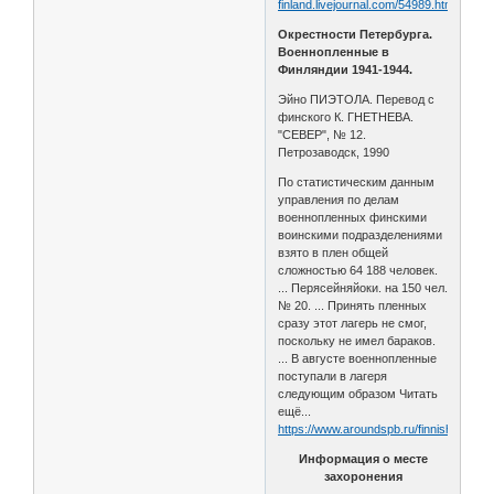
finland.livejournal.com/54989.html
Окрестности Петербурга.
Военнопленные в
Финляндии 1941-1944.
Эйно ПИЭТОЛА. Перевод с
финского К. ГНЕТНЕВА.
"СЕВЕР", № 12.
Петрозаводск, 1990
По статистическим данным
управления по делам
военнопленных финскими
воинскими подразделениями
взято в плен общей
сложностью 64 188 человек.
... Перясейняйоки. на 150 чел.
№ 20. ... Принять пленных
сразу этот лагерь не смог,
поскольку не имел бараков.
... В августе военнопленные
поступали в лагеря
следующим образом Читать
ещё...
https://www.aroundspb.ru/finnish/pietola/
Информация о месте
захоронения