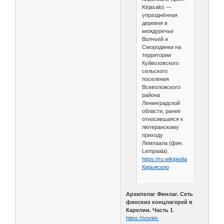
Kirjasalo) —
упразднённая
деревня в
междуречье
Волчьей и
Смородинки на
территории
Куйвозовского
сельского
поселения
Всеволожского
района
Ленинградской
области, ранее
относившаяся к
лютеранскому
приходу
Лемпаала (фин.
Lempaala).
https://ru.wikipedia.org/wiki/
Кирьясало
Архипелаг Финлаг. Сеть
финских концлагерей в
Карелии. Часть 1
.
https://soviet-