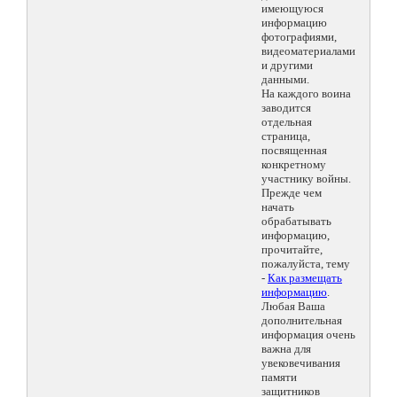
имеющуюся
информацию
фотографиями,
видеоматериалами
и другими
данными.
На каждого воина
заводится
отдельная
страница,
посвященная
конкретному
участнику войны.
Прежде чем
начать
обрабатывать
информацию,
прочитайте,
пожалуйста, тему
-
Как размещать
информацию
.
Любая Ваша
дополнительная
информация очень
важна для
увековечивания
памяти
защитников