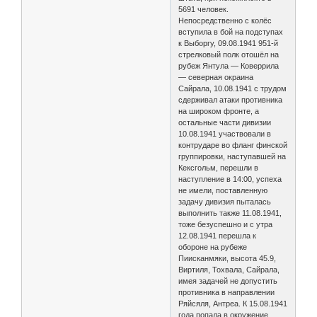
5691 человек.
Непосредственно с колёс
вступила в бой на подступах
к Выборгу, 09.08.1941 951-й
стрелковый полк отошёл на
рубеж Янтула — Коверрила
— северная окраина
Сайрала, 10.08.1941 с трудом
сдерживал атаки противника
на широком фронте, а
остальные части дивизии
10.08.1941 участвовали в
контрударе во фланг финской
группировки, наступавшей на
Кексгольм, перешли в
наступление в 14:00, успеха
не имели, поставленную
задачу дивизия пыталась
выполнить также 11.08.1941,
тоже безуспешно и с утра
12.08.1941 перешла к
обороне на рубеже
Пиисканмяки, высота 45.9,
Виртиля, Тохвала, Сайрала,
имея задачей не допустить
противника в направлении
Ряйсяля, Антреа. К 15.08.1941
года попала в окружение,