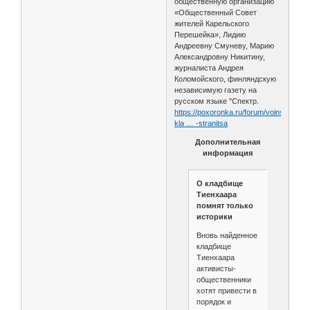
общественную организацию
«Общественный Совет
жителей Карельского
Перешейка», Лидию
Андреевну Смуневу, Марию
Александровну Никитину,
журналиста Андрея
Коломойского, финляндскую
независимую газету на
русском языке "Спектр.
https://poxoronka.ru/forum/voinskoe-
kla … -stranitsa
Дополнительная
информация
О кладбище
Тиенхаара
помнят только
историки
Вновь найденное
кладбище
Тиенхаара
активисты-
общественники
хотят привести в
порядок и