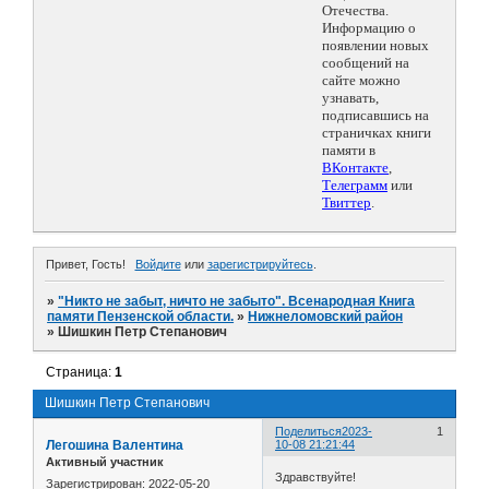
Отечества.
Информацию о
появлении новых
сообщений на
сайте можно
узнавать,
подписавшись на
страничках книги
памяти в
ВКонтакте
,
Телеграмм
или
Твиттер
.
Привет, Гость!
Войдите
или
зарегистрируйтесь
.
»
"Никто не забыт, ничто не забыто". Всенародная Книга
памяти Пензенской области.
»
Нижнеломовский район
»
Шишкин Петр Степанович
Страница:
1
Шишкин Петр Степанович
Поделиться
2023-
1
Легошина Валентина
10-08 21:21:44
Активный участник
Здравствуйте!
Зарегистрирован
: 2022-05-20