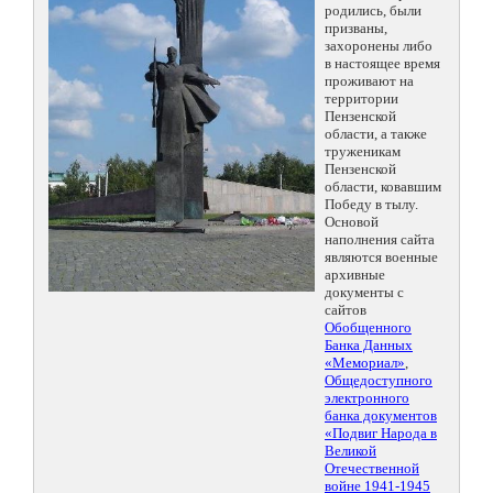
родились, были
призваны,
захоронены либо
в настоящее время
проживают на
территории
Пензенской
области, а также
труженикам
Пензенской
области, ковавшим
Победу в тылу.
Основой
наполнения сайта
являются военные
архивные
документы с
сайтов
Обобщенного
Банка Данных
«Мемориал»
,
Общедоступного
электронного
банка документов
«Подвиг Народа в
Великой
Отечественной
войне 1941-1945