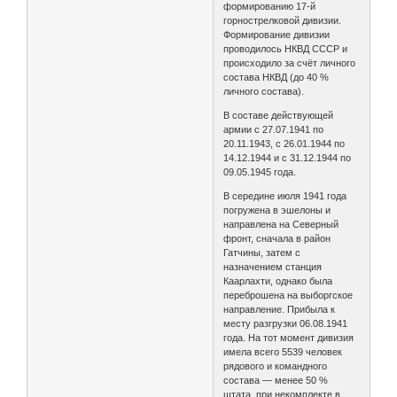
формированию 17-й
горнострелковой дивизии.
Формирование дивизии
проводилось НКВД СССР и
происходило за счёт личного
состава НКВД (до 40 %
личного состава).
В составе действующей
армии с 27.07.1941 по
20.11.1943, с 26.01.1944 по
14.12.1944 и с 31.12.1944 по
09.05.1945 года.
В середине июля 1941 года
погружена в эшелоны и
направлена на Северный
фронт, сначала в район
Гатчины, затем с
назначением станция
Каарлахти, однако была
переброшена на выборгское
направление. Прибыла к
месту разгрузки 06.08.1941
года. На тот момент дивизия
имела всего 5539 человек
рядового и командного
состава — менее 50 %
штата, при некомплекте в