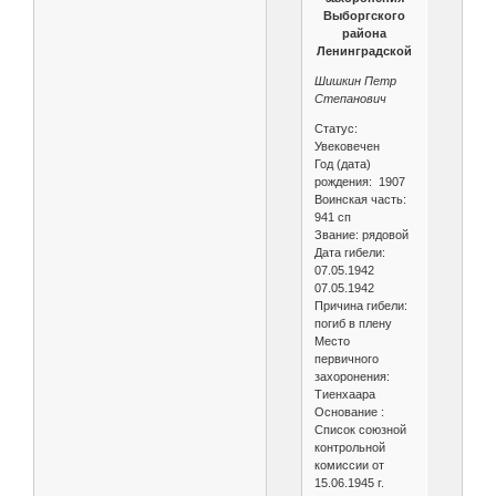
Выборгского
района
Ленинградской
Шишкин Петр
Степанович
Статус:
Увековечен
Год (дата)
рождения: 1907
Воинская часть:
941 сп
Звание: рядовой
Дата гибели:
07.05.1942
07.05.1942
Причина гибели:
погиб в плену
Место
первичного
захоронения:
Тиенхаара
Основание :
Список союзной
контрольной
комиссии от
15.06.1945 г.