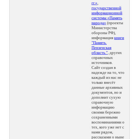
гг.»
,
государственной
информационной
системы «Память
народа»
(проекты
Министерства
обороны РФ),
информация
книги
"Память.
Пензенская
область."
, других
справочных
источников.
Сайт создан в
надежде на то, что
каждый из нас не
только внесёт
данные архивных
документов, но и
дополнит сухую
справочную
информацию
своими бережно
сохраненными
воспоминаниями о
тех, кого уже нет с
нами рядом,
рассказами о ныне