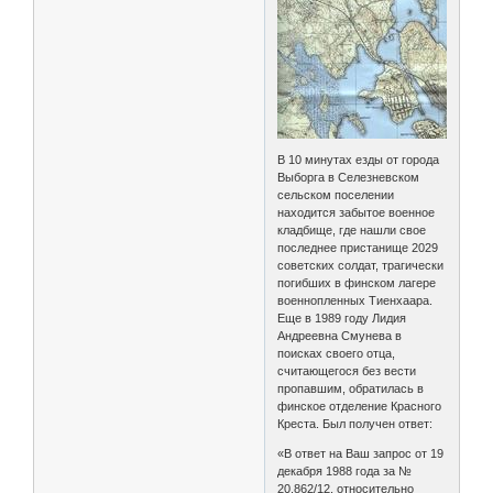
В 10 минутах езды от города
Выборга в Селезневском
сельском поселении
находится забытое военное
кладбище, где нашли свое
последнее пристанище 2029
советских солдат, трагически
погибших в финском лагере
военнопленных Тиенхаара.
Еще в 1989 году Лидия
Андреевна Смунева в
поисках своего отца,
считающегося без вести
пропавшим, обратилась в
финское отделение Красного
Креста. Был получен ответ:
«В ответ на Ваш запрос от 19
декабря 1988 года за №
20.862/12, относительно