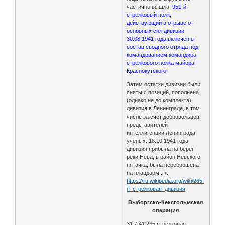
частично вышла.
951-й
стрелковый полк,
действующий в отрыве от
основных сил дивизии
30.08.1941 года включён в
состав сводного отряда под
командованием командира
стрелкового полка майора
Краснокутского.
Затем остатки дивизии были
сняты с позиций, пополнена
(однако не до комплекта)
дивизия в Ленинграде, в том
числе за счёт добровольцев,
представителей
интеллигенции Ленинграда,
учёных. 18.10.1941 года
дивизия прибыла на берег
реки Нева, в район Невского
пятачка, была переброшена
на плацдарм...>.
https://ru.wikipedia.org/wiki/265-
я_стрелковая_дивизия
Выборгско-Кексгольмская
операция
31.7.41 265 стрелковая