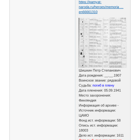
https://pamyat-
naroda.ru/heroes/memoria …
en66661310
Шишкин Петр Степанович
Дата рождения: __.__.1907
Воинское звание: рядовой
Судьба:
погиб в плену
Дата пленения: 05.09.1941
Место захоронения:
Финляндия
Информация об архиве -
Источник информации:
ЦАМО
Фонд ист. информации: 58
Опись ист. информации:
18003
Дело ист. информации: 1611