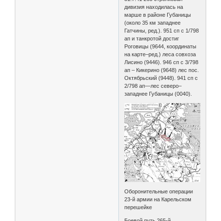
дивизия находилась на
марше в районе Губаницы
(около 35 км западнее
Гатчины, ред.). 951 сп с 1/798
ап и танкротой достиг
Роговицы (9644, координаты
на карте–ред.) леса совхоза
Лисино (9446). 946 сп с 3/798
ап – Кикерино (9648) лес пос.
Октябрьский (9448). 941 сп с
2/798 ап—лес северо–
западнее Губаницы (0040).
Оборонительные операции
23-й армии на Карельском
перешейке
Боевой путь 265-й