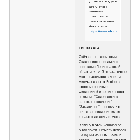
установить здесь
две стелы с
именами
советских и
финских воинов.
Читать ещё...
https://www.ntv.ru/novosti/237727
ТИЕНХААРА
Сейчас - на территории
Селезневского сельского
поселения Ленинградской
области. <...>. Это загадочное
место находится в десяти
минутах езды от Выборга в
сторону границы с
Финляндией и сегодня носит
название "Селезневское
сельское поселение".
"Загадочное" - потому, что
почти все сведения имеют
характер легенд и слухов.
В плену в этом концлагере
было почти 90 тысяч человек.
По одним данным - жили в