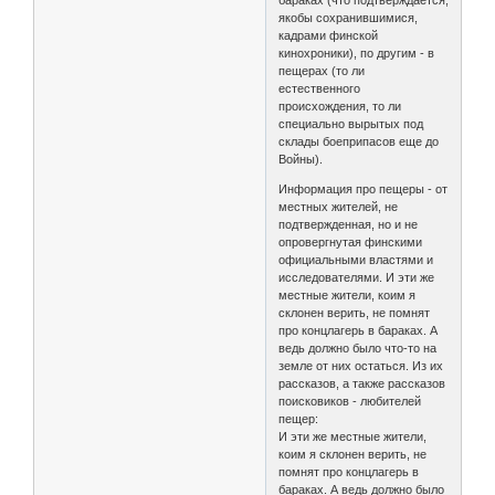
бараках (что подтверждается,
якобы сохранившимися,
кадрами финской
кинохроники), по другим - в
пещерах (то ли
естественного
происхождения, то ли
специально вырытых под
склады боеприпасов еще до
Войны).
Информация про пещеры - от
местных жителей, не
подтвержденная, но и не
опровергнутая финскими
официальными властями и
исследователями. И эти же
местные жители, коим я
склонен верить, не помнят
про концлагерь в бараках. А
ведь должно было что-то на
земле от них остаться. Из их
рассказов, а также рассказов
поисковиков - любителей
пещер:
И эти же местные жители,
коим я склонен верить, не
помнят про концлагерь в
бараках. А ведь должно было