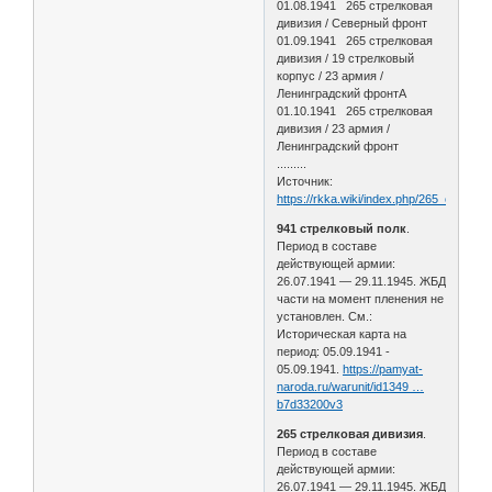
01.08.1941 265 стрелковая
дивизия / Северный фронт
01.09.1941 265 стрелковая
дивизия / 19 стрелковый
корпус / 23 армия /
Ленинградский фронтА
01.10.1941 265 стрелковая
дивизия / 23 армия /
Ленинградский фронт
.........
Источник:
https://rkka.wiki/index.php/265_стрел
941 стрелковый полк
.
Период в составе
действующей армии:
26.07.1941 — 29.11.1945. ЖБД
части на момент пленения не
установлен. См.:
Историческая карта на
период: 05.09.1941 -
05.09.1941.
https://pamyat-
naroda.ru/warunit/id1349 …
b7d33200v3
265 стрелковая дивизия
.
Период в составе
действующей армии:
26.07.1941 — 29.11.1945. ЖБД