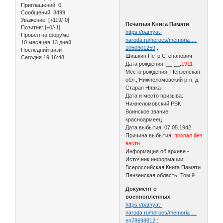
Приглашений:
0
Сообщений:
8499
Уважение:
[+119/-0]
Печатная Книга Памяти
.
Позитив:
[+0/-1]
https://pamyat-
Провел на форуме:
naroda.ru/heroes/memoria …
10 месяцев 13 дней
1050301259
:
Последний визит:
Шишкин Петр Степанович
Сегодня 19:16:48
Дата рождения: __.__.
1911
Место рождения: Пензенская
обл., Нижнеломовский р-н, д.
Старая Нявка
Дата и место призыва:
Нижнеломовский РВК
Воинское звание:
красноармеец
Дата выбытия: 07.05.1942
Причина выбытия:
пропал без
вести
Информация об архиве -
Источник информации:
Всероссийская Книга Памяти.
Пензенская область. Том 9
Документ о
военнопленных
.
https://pamyat-
naroda.ru/heroes/memoria …
en78698812
: