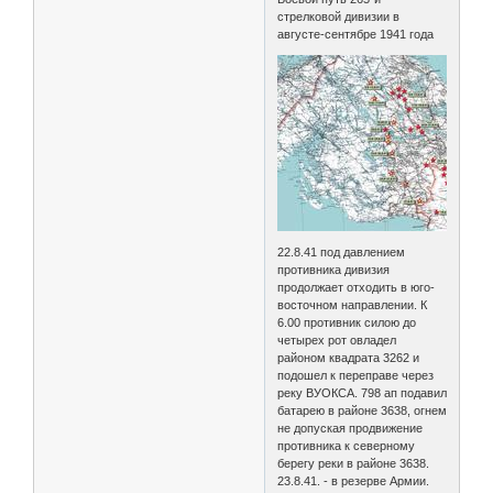
стрелковой дивизии в
августе-сентябре 1941 года
22.8.41 под давлением
противника дивизия
продолжает отходить в юго-
восточном направлении. К
6.00 противник силою до
четырех рот овладел
районом квадрата 3262 и
подошел к переправе через
реку ВУОКСА. 798 ап подавил
батарею в районе 3638, огнем
не допуская продвижение
противника к северному
берегу реки в районе 3638.
23.8.41. - в резерве Армии.