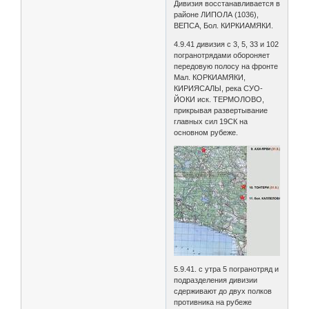
Дивизия восстанавливается в
районе ЛИПОЛА (1036),
ВЕПСА, Бол. КИРКИАМЯКИ.
4.9.41 дивизия с 3, 5, 33 и 102
погранотрядами обороняет
передовую полосу на фронте
Мал. КОРКИАМЯКИ,
КИРИЯСАЛЫ, река СУО-
ЙОКИ иск. ТЕРМОЛОВО,
прикрывая развертывание
главных сил 19СК на
основном рубеже.
5.9.41. с утра 5 погранотряд и
подразделения дивизии
сдерживают до двух полков
противника на рубеже