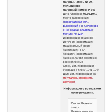
Лагерь: Лагерь № 20,
Мельниково
Лагерный номер: P-546
Дата пленения:
05.09.1941
Место захоронения:
Ленинградская обл.,
Выборгский р-н, Селезнево
(Тиенхаара), кладбище
Могила: № 1224
Информация об архиве -
Источник информации:
Национальный архив
Финляндии; РГВА
Фонд ист. информации:
Финские лагеря советских
военнопленных
Опись ист. информации:
Умершие в плену 1941-1944
Дело ист. информации: 87
Не удалось отобразить
документ.
Информация о возможном
месте рождения.
Старая Нявка —
село в
Нижнеломовском