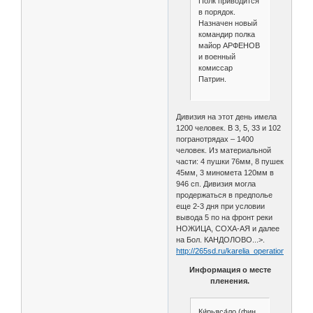
Полк приводится
в порядок.
Назначен новый
командир полка
майор АРФЕНОВ
и военный
комиссар
Патрин.
Дивизия на этот день имела
1200 человек. В 3, 5, 33 и 102
погранотрядах – 1400
человек. Из материальной
части: 4 пушки 76мм, 8 пушек
45мм, 3 миномета 120мм в
946 сп. Дивизия могла
продержаться в предполье
еще 2-3 дня при условии
вывода 5 по на фронт реки
НОЖИЦА, СОХА-АЯ и далее
на Бол. КАНДОЛОВО...>.
http://265sd.ru/karelia_operation.html
Информация о месте
пленения.
Ки́рьяса́ло (фин.