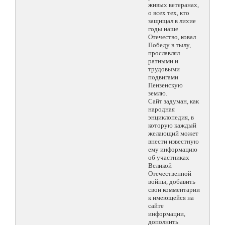
живых ветеранах,
о всех тех, кто
защищал в лихие
годы наше
Отечество, ковал
Победу в тылу,
прославлял
ратными и
трудовыми
подвигами
Пензенскую
землю.
Сайт задуман, как
народная
энциклопедия, в
которую каждый
желающий может
внести известную
ему информацию
об участниках
Великой
Отечественной
войны, добавить
свои комментарии
к имеющейся на
сайте
информации,
дополнить