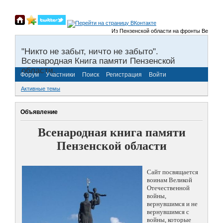
Из Пензенской области на фронты Великой Отеч
"Никто не забыт, ничто не забыто".
Всенародная Книга памяти Пензенской
области.
Форум
Участники
Поиск
Регистрация
Войти
Активные темы
Объявление
Всенародная книга памяти
Пензенской области
Сайт посвящается
воинам Великой
Отечественной
войны,
вернувшимся и не
вернувшимся с
войны, которые