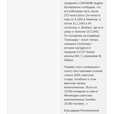
сведений о СМУНЕВЕ Андрее
Иосифовиче сообщаем, что
его войсковая часть была:
272 полк 5 рота. Он попал в
плен 11.9.1942 в Лемпеле, а
потом 31.1.1942 в 64
госпиталь (г. Выборг), где он и
умер от болезни 14.3.1942.
Он похоронен на кладбище
Тиенхаара – носит теперь
название Селезнево –
которое находится в
пределах СССР. Номер
могилы 684. С уважением М.
Лейно».
Помимо этого сообщения к
ответу был приложен полный
список 2029 советских
солдат, погибших в этом
финском лагере
военнопленных. Всего из
70.000 попавших в плен в
Финляндии советских
военнопленных погибли
19.000 человек...>.
Благодарим Региональную