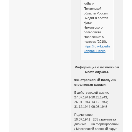
районе
Пензенской
области России.
Входит в состав
Кувак-
Никольского
сельсовета.
Население: 5
человек (2010).
https://ru.wikipedia.org/wiki/
Старая_Нявка
Информация о возможном
месте службы.
941 стрелковый полк, 265
стрелковая дивизия
В действующей армии:
27.07.1941-20.11.1943;
26.01.1944-14.12.1944;
31.12.1944-09.05.1945
Подчинение
10.07.1941 265 стрелковая
дивизия — на формировании
/ Московский военный округ