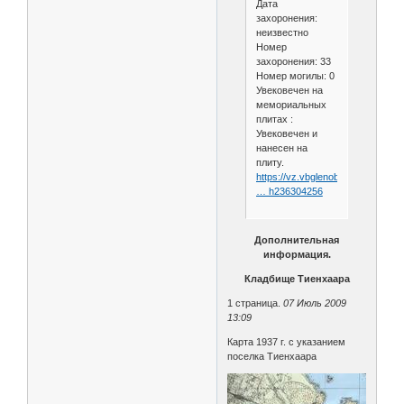
Дата
захоронения:
неизвестно
Номер
захоронения: 33
Номер могилы: 0
Увековечен на
мемориальных
плитах :
Увековечен и
нанесен на
плиту.
https://vz.vbglenobl.ru/content/sh
… h236304256
Дополнительная
информация.
Кладбище Тиенхаара
1 страница.
07 Июль 2009
13:09
Карта 1937 г. с указанием
поселка Тиенхаара