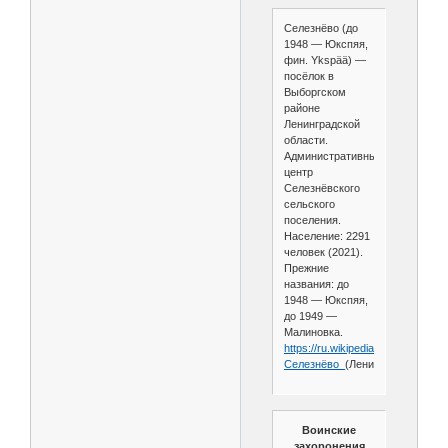
Селезнёво (до
1948 — Юкспяя,
фин. Ykspää) —
посёлок в
Выборгском
районе
Ленинградской
области.
Административный
центр
Селезнёвского
сельского
поселения.
Население: 2291
человек (2021).
Прежние
названия: до
1948 — Юкспяя,
до 1949 —
Малиновка.
https://ru.wikipedia.org/wiki/
Селезнёво_
(Ленинградская_обл
Воинские
захоронения