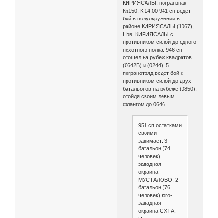
КИРИЯСАЛЫ, погранзнак
№150. К 14.00 941 сп ведет
бой в полуокружении в
районе КИРИЯСАЛЫ (1067),
Нов. КИРИЯСАЛЫ с
противником силой до одного
пехотного полка. 946 сп
отошел на рубеж квадратов
(0642Б) и (0244). 5
погранотряд ведет бой с
противником силой до двух
батальонов на рубеже (0850),
отойдя своим левым
флангом до 0646.
951 сп остатками
своими
занимает: 3
батальон (74
человек)
западная
окраина
МУСТАЛОВО. 2
батальон (76
человек) юго-
западная
окраина ОХТА.