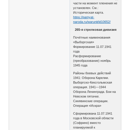
части на момент пленения не
установлен. См.:
Историческая карта.
https://pamyat-
naroda.ru/warunit/id10652/
265-я стрелковая дивизия
Почётные наименования
«Выборгская»
Формирование 11.07.1941
года
Расформирование
(преобразование) ноябрь
1945 года
Районы боевых действий
1941: Оборона Карелии.
Выборгско-Кексгольмская
операция. 1941—1944
Оборона Ленинграда. Бои на
Невском пятачке.
Синявинские операции.
Операция «Искра»
Сформирована 11.07.1941
года в Московской области
(Софрино) вместо
планируемой к