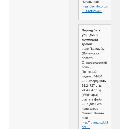
Читать ещё..
https://familio.org/settlements/76
… 41ef8e5410
Паридубы с
улицами и
номерами
домов
село Паридубы
(Волынская
область,
Старовыжевский
район).
Почтовый
индекс: 44454
GPS координаты:
51.24727 с. ш.,
24.40647 в. д.
(Wikimapia)
скачать файл
GPX для GPS
навигатора
Garmin. Читать
ещё..
http://ru.maps.dokladno.com/map
obl …