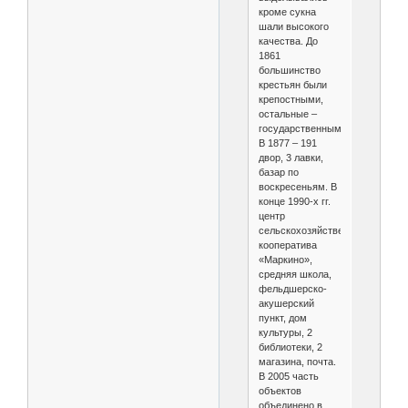
кроме сукна
шали высокого
качества. До
1861
большинство
крестьян были
крепостными,
остальные –
государственными.
В 1877 – 191
двор, 3 лавки,
базар по
воскресеньям. В
конце 1990-х гг.
центр
сельскохозяйственного
кооператива
«Маркино»,
средняя школа,
фельдшерско-
акушерский
пункт, дом
культуры, 2
библиотеки, 2
магазина, почта.
В 2005 часть
объектов
объединено в