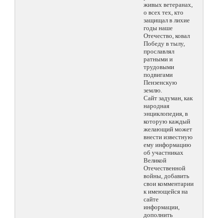
живых ветеранах,
о всех тех, кто
защищал в лихие
годы наше
Отечество, ковал
Победу в тылу,
прославлял
ратными и
трудовыми
подвигами
Пензенскую
землю.
Сайт задуман, как
народная
энциклопедия, в
которую каждый
желающий может
внести известную
ему информацию
об участниках
Великой
Отечественной
войны, добавить
свои комментарии
к имеющейся на
сайте
информации,
дополнить