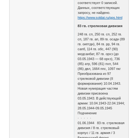
соответствует 0 записей.
Данных, соответствующих
запросу, не найдено.
https://www.soldat.ru/pps.html
83 гв. стрелковая дивизия
248 гв. сп, 250 гв. сп, 252 гв.
сп, 187 гв. ап, 89 гв. осадн (89
гв. оиптдн), 84 гв. рр, 94 гв.
сапб, 114 гв. обс, 447 (90)
медсанбат, 87 гв. орхз (до
03.05.1943 — 68 орхз), 736
(85) атр, 596 (81) пхп, 544
(86) двл, 1664 ппс, 1097 пкг
Преобразована из 97
стрелковой дивизии (II
формирования) 10.04.1943.
Новая нумерация частям
дивизии присвоена
03.05.1943. В действующей
армии: 10.04.1943-22.04.1944;
28.05.1944-09.05.1945
Подчинение
· · · · ·
01.06.1944 83 гв. стрелковая
дивизия / 8 гв. стрелковый
корпус / 11 гв. армия / 3
Белорусский фронт