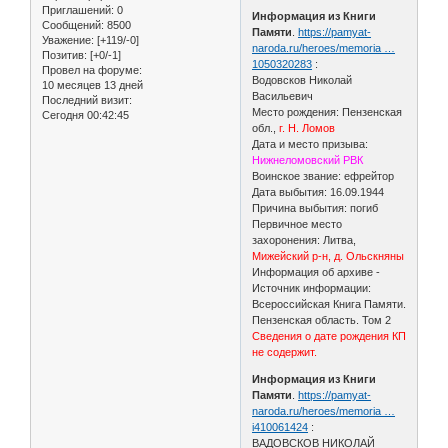
Приглашений:
0
Информация из Книги
Сообщений:
8500
Памяти
.
https://pamyat-
Уважение:
[+119/-0]
naroda.ru/heroes/memoria …
Позитив:
[+0/-1]
1050320283
:
Провел на форуме:
Водовсков Николай
10 месяцев 13 дней
Васильевич
Последний визит:
Место рождения: Пензенская
Сегодня 00:42:45
обл.,
г. Н. Ломов
Дата и место призыва:
Нижнеломовский РВК
Воинское звание: ефрейтор
Дата выбытия: 16.09.1944
Причина выбытия: погиб
Первичное место
захоронения: Литва,
Мижейский р-н, д. Ольскняны
Информация об архиве -
Источник информации:
Всероссийская Книга Памяти.
Пензенская область. Том 2
Сведения о дате рождения КП
не содержит.
Информация из Книги
Памяти
.
https://pamyat-
naroda.ru/heroes/memoria …
i410061424
:
ВАДОВСКОВ НИКОЛАЙ