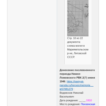
Стр. 10 из 22
документа:
схема могил в
Мариямпольском
р-не, Литовской
СССР.
Донесение послевоенного
периода Нижне-
Ломовского РВК 2(?) июня
1946
.
https://pamyat-
naroda.ru/heroes/memoria …
ie57081279
:
Водовсков Николай
Васильевич
Дата рождения: __.__
.1910
Место рождения:
Пензенская