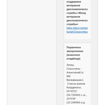
поддержки
ветеранов
дипломатической
службы «Фонд
ветеранов
дипломатической
службы»
https://dsvf.ru/memory_book/lithu
burial=Ольксняны
Первичное
захоронение
(воинское
кладбище)
Литва,
Ольксняны -
Альксненай (к
БМ
Вилкавишкис)
Список воинов
Координаты:
54°43'31''
(54.725454) с.ш.,
23°6'34''
(23.109484) в.д.