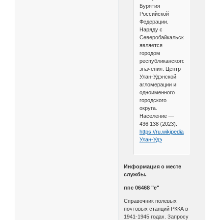
Бурятия
Российской
Федерации.
Наряду с
Северобайкальском
является
городом
республиканского
значения. Центр
Улан-Удэнской
агломерации и
одноименного
городского
округа.
Население —
436 138 (2023).
https://ru.wikipedia.org/wiki/
Улан-Удэ
Информация о месте
службы.
ппс 06468 "е"
Справочник полевых
почтовых станций РККА в
1941-1945 годах. Запросу