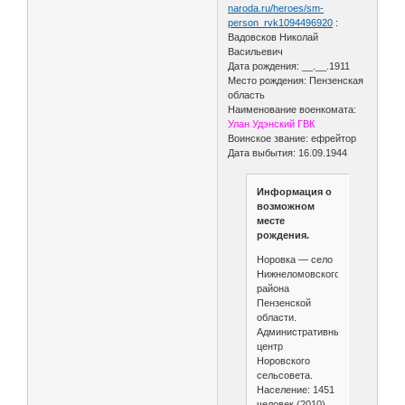
naroda.ru/heroes/sm-
person_rvk1094496920
:
Вадовсков Николай
Васильевич
Дата рождения: __.__.1911
Место рождения: Пензенская
область
Наименование военкомата:
Улан Удэнский ГВК
Воинское звание: ефрейтор
Дата выбытия: 16.09.1944
Информация о
возможном
месте
рождения.
Норовка — село
Нижнеломовского
района
Пензенской
области.
Административный
центр
Норовского
сельсовета.
Население: 1451
человек (2010).