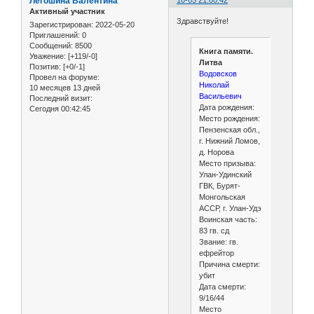
Легошина Валентина
10-05 21:00:42
Активный участник
Здравствуйте!
Зарегистрирован
: 2022-05-20
Приглашений:
0
Сообщений:
8500
Книга памяти.
Уважение:
[+119/-0]
Литва
Позитив:
[+0/-1]
Водовсков
Провел на форуме:
Николай
10 месяцев 13 дней
Васильевич
Последний визит:
Дата рождения:
Сегодня 00:42:45
Место рождения:
Пензенская обл.,
г. Нижний Ломов,
д. Норова
Место призыва:
Улан-Удинский
ГВК, Бурят-
Монгольская
АССР, г. Улан-Удэ
Воинская часть:
83 гв. сд
Звание: гв.
ефрейтор
Причина смерти:
убит
Дата смерти:
9/16/44
Место