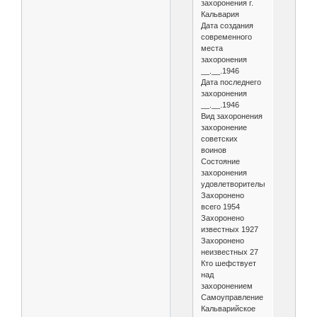
захоронения г.
Кальвария
Дата создания
современного
места
захоронения
__.__.1946
Дата последнего
захоронения
__.__.1946
Вид захоронения
захоронение
советских
воинов
Состояние
захоронения
удовлетворительное
Захоронено
всего 1954
Захоронено
известных 1927
Захоронено
неизвестных 27
Кто шефствует
над
захоронением
Самоуправление
Кальварийское