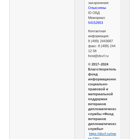
захоронения:
Ольксняны
ID ОБД
Мемориал:
54152853
Контактная
информация:
8 (499) 2443687
факс: 8 (499) 244
12 58
fond@dsvf.ru
© 2017–2024
Благотворительный
фонд
информационной,
социально-
правовой и
материальной
поддержки
ветеранов
дипломатической
службы «Фонд
ветеранов
дипломатической
службы»
https://dsvf.ru/memory_book/lith
id=7351