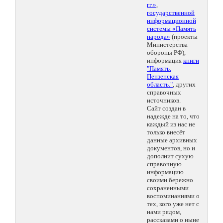
гг.»
,
государственной
информационной
системы «Память
народа»
(проекты
Министерства
обороны РФ),
информация
книги
"Память.
Пензенская
область."
, других
справочных
источников.
Сайт создан в
надежде на то, что
каждый из нас не
только внесёт
данные архивных
документов, но и
дополнит сухую
справочную
информацию
своими бережно
сохраненными
воспоминаниями о
тех, кого уже нет с
нами рядом,
рассказами о ныне