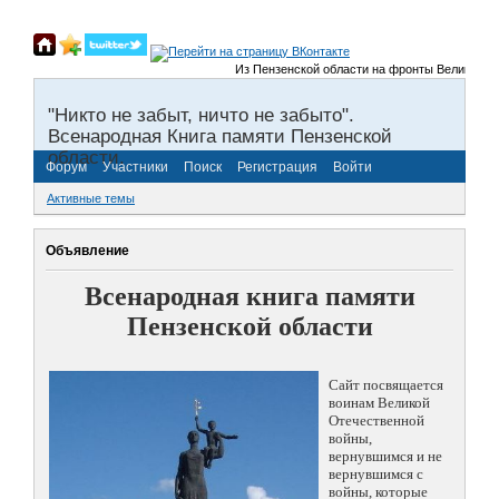
Из Пензенской области на фронты Великой Отечест
"Никто не забыт, ничто не забыто".
Всенародная Книга памяти Пензенской
области.
Форум
Участники
Поиск
Регистрация
Войти
Активные темы
Объявление
Всенародная книга памяти
Пензенской области
Сайт посвящается
воинам Великой
Отечественной
войны,
вернувшимся и не
вернувшимся с
войны, которые