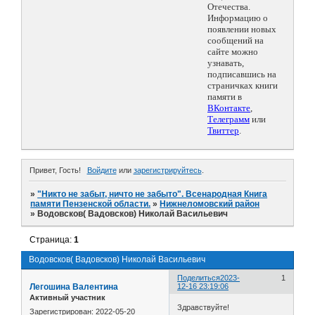
Отечества.
Информацию о
появлении новых
сообщений на
сайте можно
узнавать,
подписавшись на
страничках книги
памяти в
ВКонтакте
,
Телеграмм
или
Твиттер
.
Привет, Гость!
Войдите
или
зарегистрируйтесь
.
»
"Никто не забыт, ничто не забыто". Всенародная Книга
памяти Пензенской области.
»
Нижнеломовский район
»
Водовсков( Вадовсков) Николай Васильевич
Страница:
1
Водовсков( Вадовсков) Николай Васильевич
Поделиться
2023-
1
Легошина Валентина
12-16 23:19:06
Активный участник
Здравствуйте!
Зарегистрирован
: 2022-05-20