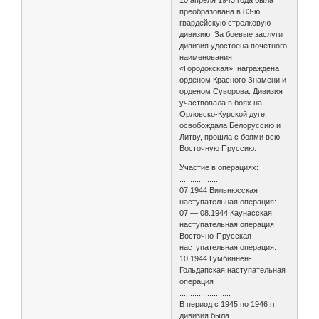
преобразована в 83-ю
гвардейскую стрелковую
дивизию. За боевые заслуги
дивизия удостоена почётного
наименования
«Городокская»; награждена
орденом Красного Знамени и
орденом Суворова. Дивизия
участвовала в боях на
Орловско-Курской дуге,
освобождала Белоруссию и
Литву, прошла с боями всю
Восточную Пруссию.
Участие в операциях:
...................
07.1944 Вильнюсская
наступательная операция:
07 — 08.1944 Каунасская
наступательная операция
Восточно-Прусская
наступательная операция:
10.1944 Гумбиннен-
Гольдапская наступательная
операция
........................
В период с 1945 по 1946 гг.
дивизия была