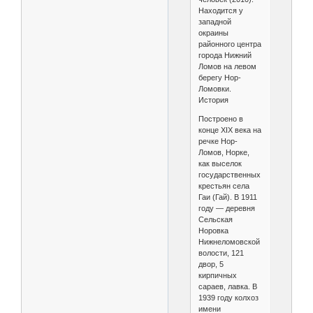
Находится у
западной
окраины
районного центра
города Нижний
Ломов на левом
берегу Нор-
Ломовки.
История
Построено в
конце XIX века на
речке Нор-
Ломов, Норке,
как выселок
государственных
крестьян села
Гаи (Гай). В 1911
году — деревня
Сельская
Норовка
Нижнеломовской
волости, 121
двор, 5
кирпичных
сараев, лавка. В
1939 году колхоз
имени