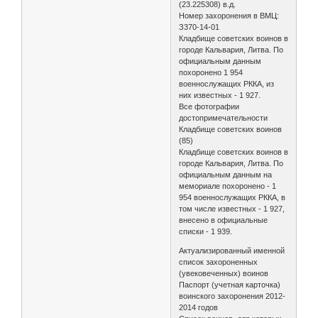
(23.225308) в.д.
Номер захоронения в ВМЦ:
З370-14-01
Кладбище советских воинов в
городе Кальвария, Литва. По
официальным данным
похоронено 1 954
военнослужащих РККА, из
них известных - 1 927.
Все фотографии
достопримечательности
Кладбище советских воинов
(85)
Кладбище советских воинов в
городе Кальвария, Литва. По
официальным данным на
мемориале похоронено - 1
954 военнослужащих РККА, в
том числе известных - 1 927,
внесено в официальные
списки - 1 939.
Актуализированный именной
список захороненных
(увековеченных) воинов
Паспорт (учетная карточка)
воинского захоронения 2012-
2014 годов