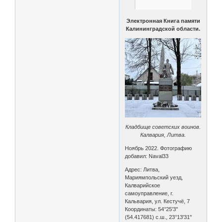
Электронная Книга памяти
Калининградской области.
Кладбище советских воинов.
Калвария, Литва.
Ноябрь 2022. Фотографию
добавил: Naval33
Адрес: Литва,
Мариямпольский уезд,
Калварийское
самоуправление, г.
Кальвария, ул. Кестучё, 7
Координаты: 54°25'3''
(54.417681) с.ш., 23°13'31''