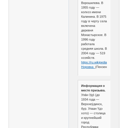
Ворошилова. В
1955 году —
колхоз имени
Калинина. В 1975
году в черту села
включена
деревня
Монастырское. В
1996 году
работала
средняя школа. В
2004 году — 519
хозяйств.
https://ru.wikipedia.org/wiki/
Норовка_
(Пензенская_область)
Информация о
месте призыва.
Ула́н-Удэ́ (до
1934 года —
Верхнеу́динск,
бур. Улаан Үдэ
хото) — столица
и крупнейший
город
Республики