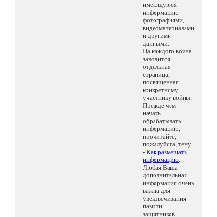
имеющуюся
информацию
фотографиями,
видеоматериалами
и другими
данными.
На каждого воина
заводится
отдельная
страница,
посвященная
конкретному
участнику войны.
Прежде чем
начать
обрабатывать
информацию,
прочитайте,
пожалуйста, тему
-
Как размещать
информацию
.
Любая Ваша
дополнительная
информация очень
важна для
увековечивания
памяти
защитников