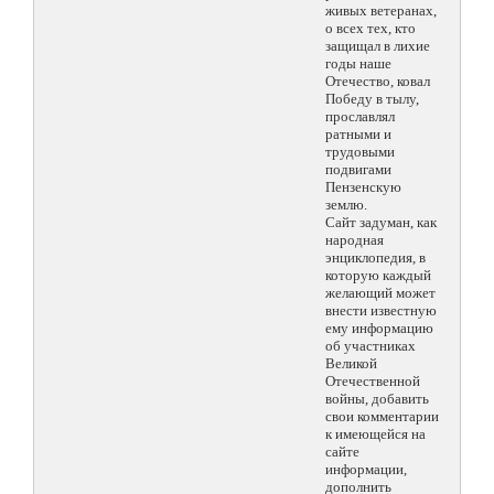
живых ветеранах,
о всех тех, кто
защищал в лихие
годы наше
Отечество, ковал
Победу в тылу,
прославлял
ратными и
трудовыми
подвигами
Пензенскую
землю.
Сайт задуман, как
народная
энциклопедия, в
которую каждый
желающий может
внести известную
ему информацию
об участниках
Великой
Отечественной
войны, добавить
свои комментарии
к имеющейся на
сайте
информации,
дополнить