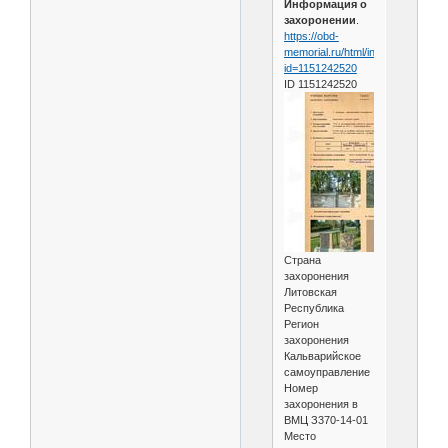
Информация о
захоронении
.
https://obd-
memorial.ru/html/info.htm?
id=1151242520
ID 1151242520
Страна
захоронения
Литовская
Республика
Регион
захоронения
Кальварийское
самоуправление
Номер
захоронения в
ВМЦ З370-14-01
Место