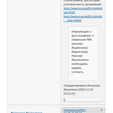
Список воинов, для которых
уточнено место захоронения.
https://www.prussia39.ru/sight/index.ph
sid=2035;
https://www.prussia39.ru/photo/show_p
… phid=34469
Информацию о
дате рождения, о
первичном РВК
призыва
Водовскова(
Вадовскова)
Николая
Васильевича
необходимо,
видимо,
уточнить.
Отредактировано Легошина
Валентина (2023-12-16
23:22:22)
0
Поделиться
2024-
2