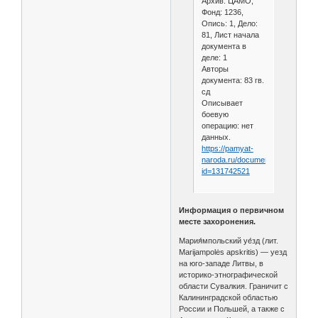
Архив: ЦАМО,
Фонд: 1236,
Опись: 1, Дело:
81, Лист начала
документа в
деле: 1
Авторы
документа: 83 гв.
сд
Описывает
боевую
операцию: нет
данных.
https://pamyat-
naroda.ru/documents/view/?
id=131742521
Информация о первичном
месте захоронения.
Мария́мпольский уе́зд (лит.
Marijampolės apskritis) — уезд
на юго-западе Литвы, в
историко-этнографической
области Сувалкия. Граничит с
Калининградской областью
России и Польшей, а также с