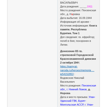
ВАСИЛЬЕВИЧ
Дата рождения: __.__.
1911
Место рождения: Пензенская
обл., д. Н
а
ровка
Дата выбытия: 16.09.1944
Информация об архиве -
Источник информации:
Книга
памяти. Республика
Бурятия. Том 1
Доп сведения: гв. ефрейтор;
погиб в бою; похоронен в
Литве.
Донесение 83 гв.
стрелковой Городокской
Краснознаменной дивизии
2 октября 194
4.
https://pamyat-
naroda.ru/heroes/memoria …
ie54152853
:
Водовсков Николай
Васильевич
Место рождения:
Пензенская
обл., г. Нижний Ломов
,
д.
Норова
Дата и место призыва:
Улан-
Удинский ГВК, Бурят-
Монгольская АССР, г. Улан-