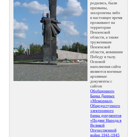
родились, были
призваны,
захоронены либо
в настоящее время
проживают на
территории
Пензенской
области, а также
труженикам
Пензенской
области, ковавшим
Победу в тылу.
Основой
наполнения сайта
являются военные
архивные
документы с
сайтов
Обобщенного
Банка Данных
«Мемориал»
,
Общедоступного
электронного
банка документов
«Подвиг Народа в
Великой
Отечественной
войне 1941-1945