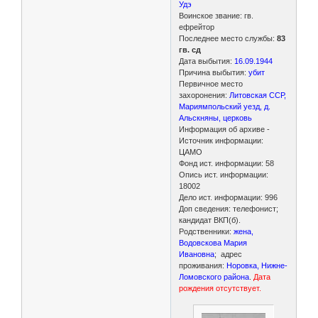
Удэ
Воинское звание: гв.
ефрейтор
Последнее место службы:
83
гв. сд
Дата выбытия:
16.09.1944
Причина выбытия:
убит
Первичное место
захоронения:
Литовская ССР,
Мариямпольский уезд, д.
Альскняны, церковь
Информация об архиве -
Источник информации:
ЦАМО
Фонд ист. информации: 58
Опись ист. информации:
18002
Дело ист. информации: 996
Доп сведения: телефонист;
кандидат ВКП(б).
Родственники:
жена,
Водовскова Мария
Ивановна
; адрес
проживания:
Норовка, Нижне-
Ломовского района
.
Дата
рождения отсутствует.