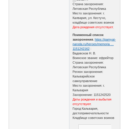
Страна захоронения:
Литовская Республика
Место захоронения: г.
Калвария, ул. Кестучо,
кладбище советских воинов
Дата рождения отсутствует.
Поименный список
захоронения
.
https://pamyat-
naroda.ru/heroes/memoria …
1151242162
:
Вадовсков Н. В.
Воинское звание: ефрейтор
Страна захоронения:
Литовская Республика
Регион захоронения:
Кальварийское
самоуправление
Место захоронения: г.
Кальвария
Захоронение: 1151242520
Даты рождения и выбытия
отсутствуют
.
Город Кальвария,
достопримечательности
Кладбище советских воинов