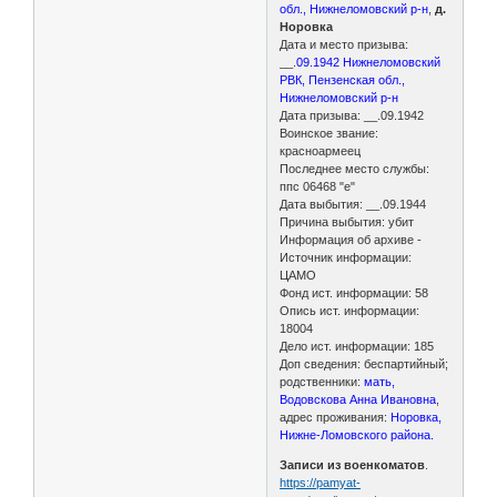
обл., Нижнеломовский р-н
,
д.
Норовка
Дата и место призыва:
__.
09.1942 Нижнеломовский
РВК, Пензенская обл.,
Нижнеломовский р-н
Дата призыва: __.09.1942
Воинское звание:
красноармеец
Последнее место службы:
ппс 06468 "е"
Дата выбытия: __.09.1944
Причина выбытия: убит
Информация об архиве -
Источник информации:
ЦАМО
Фонд ист. информации: 58
Опись ист. информации:
18004
Дело ист. информации: 185
Доп сведения: беспартийный;
родственники:
мать,
Водовскова Анна Ивановна
,
адрес проживания:
Норовка,
Нижне-Ломовского района.
Записи из военкоматов
.
https://pamyat-