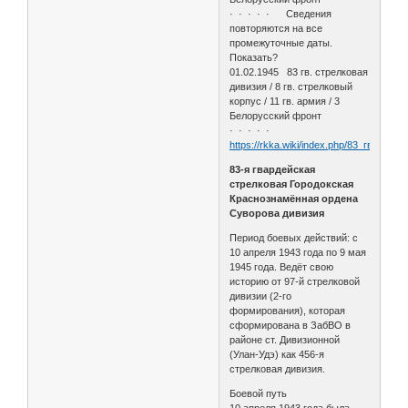
· · · · · Сведения
повторяются на все
промежуточные даты.
Показать?
01.02.1945 83 гв. стрелковая
дивизия / 8 гв. стрелковый
корпус / 11 гв. армия / 3
Белорусский фронт
· · · · ·
https://rkka.wiki/index.php/83_гв._стр
83-я гвардейская
стрелковая Городокская
Краснознамённая ордена
Суворова дивизия
Период боевых действий: с
10 апреля 1943 года по 9 мая
1945 года. Ведёт свою
историю от 97-й стрелковой
дивизии (2-го
формирования), которая
сформирована в ЗабВО в
районе ст. Дивизионной
(Улан-Удэ) как 456-я
стрелковая дивизия.
Боевой путь
10 апреля 1943 года была