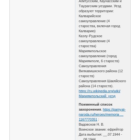
Алитусским, Каунасским и
Таурагским уездами. Уезд
образуют территории:
Калварийское
самоуправление (4
староства, включая город
Калварию)
Казлу-Рудское
самоуправление (4
староства)
Мариямпольское
самоуправление (город
Мариямполе, 6 староств)
Самоуправления
Вилкавишкского района (12
староств)
Самоуправления Шакяйского
района (14 староств).
https://ru.wikipedia.org/wiki/
Мариямпольский_уезд
Поименный список
захоронения
.
https://pamyat-
naroda.ru/heroes/memoria …
1167770351
:
Вадовсков Н. В.
Воинское звание: ефрейтор
Дата выбытия: __.07.1944 -
__.08.1944