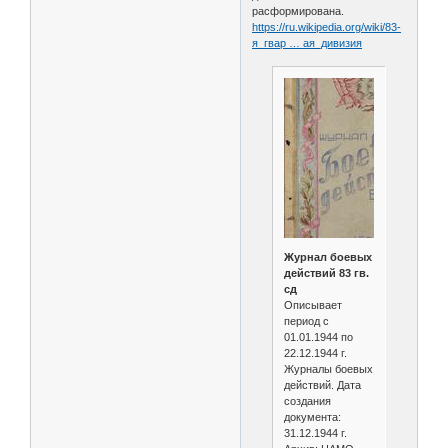
расформирована.
https://ru.wikipedia.org/wiki/83-
я_гвар … ая_дивизия
Журнал боевых
действий 83 гв.
сд
Описывает
период с
01.01.1944 по
22.12.1944 г.
Журналы боевых
действий. Дата
создания
документа:
31.12.1944 г.