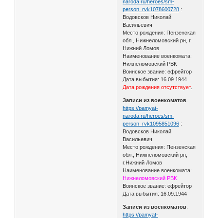
naroda.ru/heroes/sm-
person_rvk1078600728
:
Водовсков Николай
Васильевич
Место рождения: Пензенская
обл., Нижнеломовский рн, г.
Нижний Ломов
Наименование военкомата:
Нижнеломовский РВК
Воинское звание: ефрейтор
Дата выбытия: 16.09.1944
Дата рождения отсутствует
.
Записи из военкоматов
.
https://pamyat-
naroda.ru/heroes/sm-
person_rvk1095851096
:
Водовсков Николай
Васильевич
Место рождения: Пензенская
обл., Нижнеломовский рн,
г.Нижний Ломов
Наименование военкомата:
Нижнеломовский РВК
Воинское звание: ефрейтор
Дата выбытия: 16.09.1944
Записи из военкоматов
.
https://pamyat-