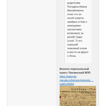
родителям
Погодина Ивана
Михайловича
отом что он
погиб смертю
храбрых в бою с
немецкими
окупантами,
возможно( за
рекой) Одер
(сооб..?) его
хороший
знакомый ехали
в месте на фронт
с Инзы.
Военно-пересыльный
пункт: Пензенский ВПП
.
https://pamyat-
naroda.ru/heroes/memoria …
pp85135094
: