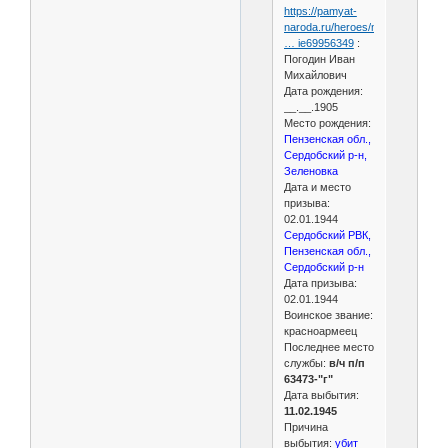
https://pamyat-
naroda.ru/heroes/memoria
… ie69956349
:
Погодин Иван
Михайлович
Дата рождения:
__.__.1905
Место рождения:
Пензенская обл.,
Сердобский р-н,
Зеленовка
Дата и место
призыва:
02.01.1944
Сердобский РВК,
Пензенская обл.,
Сердобский р-н
Дата призыва:
02.01.1944
Воинское звание:
красноармеец
Последнее место
службы:
в/ч п/п
63473-"г"
Дата выбытия:
11.02.1945
Причина
выбытия:
убит