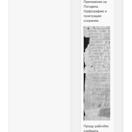
Приложение на
Погодина.
Орфографию и
пунктуацию
сохраняю.
Прощу райсобес
сообщить