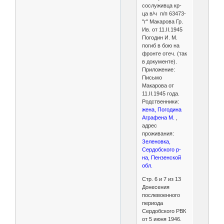
сослуживца кр-
ца в/ч п/п 63473-
"г" Макарова Гр.
Ив. от 11.II.1945
Погодин И. М.
погиб в бою на
фронте отеч. (так
в документе).
Приложение:
Письмо
Макарова от
11.II.1945 года.
Родственники:
жена, Погодина
Аграфена М.
,
адрес
проживания:
Зеленовка,
Сердобского р-
на, Пензенской
обл.
Стр. 6 и 7 из 13
Донесения
послевоенного
периода
Сердобского РВК
от 5 июня 1946.