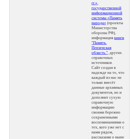
гг.»
,
государственной
информационной
системы «Память
народа»
(проекты
Министерства
обороны РФ),
информация
книги
"Память.
Пензенская
область."
, других
справочных
источников.
Сайт создан в
надежде на то, что
каждый из нас не
только внесёт
данные архивных
документов, но и
дополнит сухую
справочную
информацию
своими бережно
сохраненными
воспоминаниями о
тех, кого уже нет с
нами рядом,
рассказами о ныне