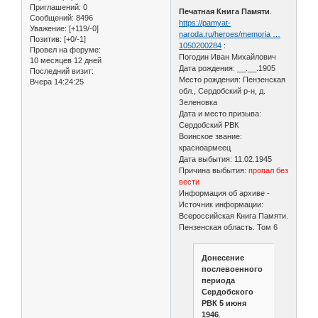
Приглашений:
0
Печатная Книга Памяти
.
Сообщений:
8496
https://pamyat-
Уважение:
[+119/-0]
naroda.ru/heroes/memoria …
Позитив:
[+0/-1]
1050200284
:
Провел на форуме:
Погодин Иван Михайлович
10 месяцев 12 дней
Дата рождения: __.__.1905
Последний визит:
Место рождения: Пензенская
Вчера 14:24:25
обл., Сердобский р-н, д.
Зеленовка
Дата и место призыва:
Сердобский РВК
Воинское звание:
красноармеец
Дата выбытия: 11.02.1945
Причина выбытия:
пропал без
вести
Информация об архиве -
Источник информации:
Всероссийская Книга Памяти.
Пензенская область. Том 6
Донесение
послевоенного
периода
Сердобского
РВК 5 июня
1946
.