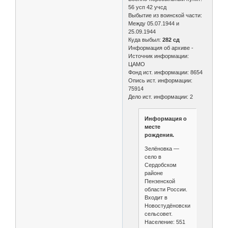
56 усп 42 учсд
Выбытие из воинской части:
Между 05.07.1944 и
25.09.1944
Куда выбыл:
282 сд
Информация об архиве -
Источник информации:
ЦАМО
Фонд ист. информации: 8654
Опись ист. информации:
75914
Дело ист. информации: 2
Информация о
месте
рождения.
Зелёновка —
село в
Сердобском
районе
Пензенской
области России.
Входит в
Новостудёновский
сельсовет.
Население: 551