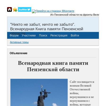
Из Пензенской области на фронты Великой Отечес
"Никто не забыт, ничто не забыто".
Всенародная Книга памяти Пензенской
области.
Форум
Участники
Поиск
Регистрация
Войти
Активные темы
Объявление
Всенародная книга памяти
Пензенской области
Сайт посвящается
воинам Великой
Отечественной
войны,
вернувшимся и не
вернувшимся с
войны, которые