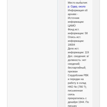
Место выбытия:
р. Одер, около
Информация об
архиве -
Источник
информации:
ЦАМО
Фонд ист.
информации: 58
Опись ист.
информации:
18004
Дело ист.
информации: 119
Доп. сведения: в/
должность: нет
сведений;
беспартийный;
призван
Сердобским РВК
и передан на
работу в склад
НКО № (780 ?);
письменная
связь
прекратилась с
декабря 1944. По
письму