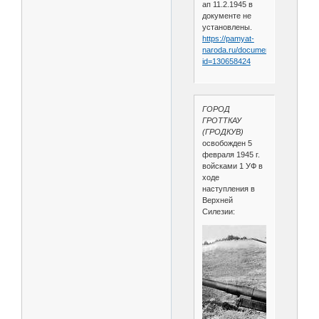
ап 11.2.1945 в
документе не
установлены.
https://pamyat-
naroda.ru/documents/view/?
id=130658424
ГОРОД
ГРОТТКАУ
(ГРОДКУВ)
освобожден 5
февраля 1945 г.
войсками 1 УФ в
ходе
наступления в
Верхней
Силезии: