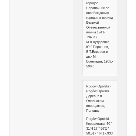
городов:
Справочник по
освобождению
городов в период
Великой
Отечественной
войны 1941-
1945» /
М.Л.Дударенко,
Ю.Г.Перечнев,
В.Т.Елисеев и
др.- М.:
Воениздат, 1985.-
598 с.
Rogów Opolski -
Rogów Opolski
Деревня в
Опольском
воеводстве,
Польша
Rogów Opolski
Координаты: 50 °
31'N 17 ° 56'E /
50,517 ° N 17,933