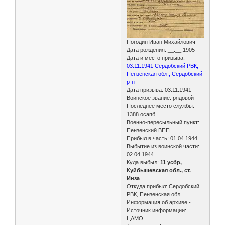
Погодин Иван Михайлович
Дата рождения: __.__.1905
Дата и место призыва:
03.11.1941 Сердобский РВК,
Пензенская обл., Сердобский
р-н
Дата призыва: 03.11.1941
Воинское звание: рядовой
Последнее место службы:
1388 осапб
Военно-пересыльный пункт:
Пензенский ВПП
Прибыл в часть: 01.04.1944
Выбытие из воинской части:
02.04.1944
Куда выбыл:
11 усбр,
Куйбышевская обл., ст.
Инза
Откуда прибыл: Сердобский
РВК, Пензенская обл.
Информация об архиве -
Источник информации:
ЦАМО