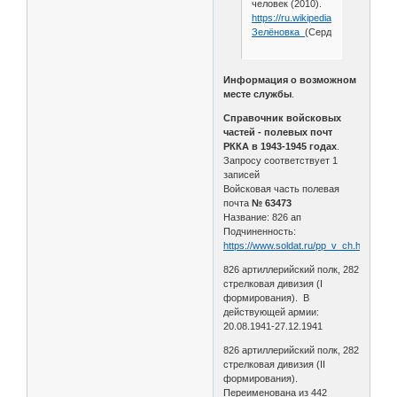
человек (2010).
https://ru.wikipedia.org/wiki/
Зелёновка_
(Сердобский_район
Информация о возможном
месте службы
.
Справочник войсковых
частей - полевых почт
РККА в 1943-1945 годах
.
Запросу соответствует 1
записей
Войсковая часть полевая
почта
№ 63473
Название: 826 ап
Подчиненность:
https://www.soldat.ru/pp_v_ch.html
826 артиллерийский полк, 282
стрелковая дивизия (I
формирования). В
действующей армии:
20.08.1941-27.12.1941
826 артиллерийский полк, 282
стрелковая дивизия (II
формирования).
Переименована из 442