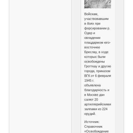
Войскам,
участвовавшим
в боях при
форсировании р.
Одер и
овладении
плацдармом юго-
восточнее
Бреслау, в ходе
которых были
освобождены
Гротткау и другие
города, приказом
ВГК от 6 февраля
1945 г.
объявлена
благодарность и
в Москве дан
салют 20
артиллерийскими
залпами из 224
орудий.
Источник:
Справочник
«Освобождение