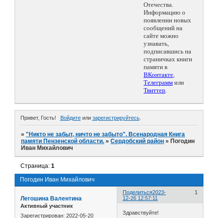
Отечества.
Информацию о
появлении новых
сообщений на
сайте можно
узнавать,
подписавшись на
страничках книги
памяти в
ВКонтакте
,
Телеграмм
или
Твиттер
.
Привет, Гость!
Войдите
или
зарегистрируйтесь
.
»
"Никто не забыт, ничто не забыто". Всенародная Книга
памяти Пензенской области.
»
Сердобский район
»
Погодин
Иван Михайлович
Страница:
1
Погодин Иван Михайлович
Поделиться
2023-
1
Легошина Валентина
12-26 12:57:11
Активный участник
Здравствуйте!
Зарегистрирован
: 2022-05-20