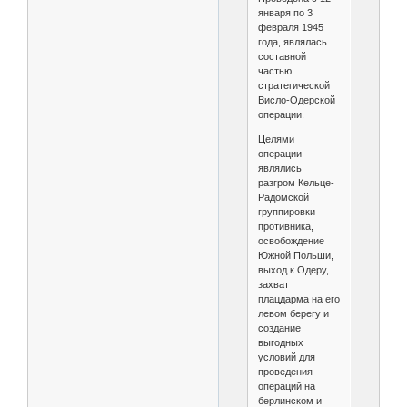
января по 3
февраля 1945
года, являлась
составной
частью
стратегической
Висло-Одерской
операции.
Целями
операции
являлись
разгром Кельце-
Радомской
группировки
противника,
освобождение
Южной Польши,
выход к Одеру,
захват
плацдарма на его
левом берегу и
создание
выгодных
условий для
проведения
операций на
берлинском и