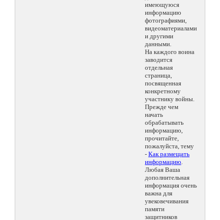
имеющуюся
информацию
фотографиями,
видеоматериалами
и другими
данными.
На каждого воина
заводится
отдельная
страница,
посвященная
конкретному
участнику войны.
Прежде чем
начать
обрабатывать
информацию,
прочитайте,
пожалуйста, тему
-
Как размещать
информацию
.
Любая Ваша
дополнительная
информация очень
важна для
увековечивания
памяти
защитников