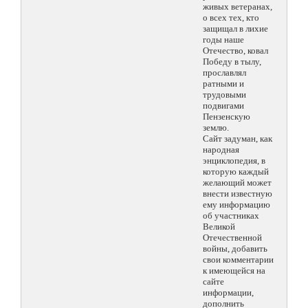
живых ветеранах,
о всех тех, кто
защищал в лихие
годы наше
Отечество, ковал
Победу в тылу,
прославлял
ратными и
трудовыми
подвигами
Пензенскую
землю.
Сайт задуман, как
народная
энциклопедия, в
которую каждый
желающий может
внести известную
ему информацию
об участниках
Великой
Отечественной
войны, добавить
свои комментарии
к имеющейся на
сайте
информации,
дополнить