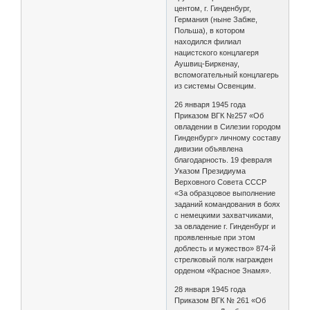
центом, г. Гинденбург,
Германия (ныне Забже,
Польша), в котором
находился филиал
нацистского концлагеря
Аушвиц-Биркенау,
вспомогательный концлагерь
из системы Освенцим.
26 января 1945 года
Приказом ВГК №257 «Об
овладении в Силезии городом
Гинденбург» личному составу
дивизии объявлена
благодарность. 19 февраля
Указом Президиума
Верховного Совета СССР
«За образцовое выполнение
заданий командования в боях
с немецкими захватчиками,
за овладение г. Гинденбург и
проявленные при этом
доблесть и мужество» 874-й
стрелковый полк награжден
орденом «Красное Знамя».
28 января 1945 года
Приказом ВГК № 261 «Об