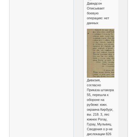
Давидсон
Описывает
боевую
операцию: нет
данных
Дивизия,
согласно
Приказа штакора
55, перешла к
обороне на
рубеже: южн.
окраина Кирбург,
вы. 218. 3, лес
южнее Рогау,
Гурау, Мульвиц.
Сведения о р-не
дислокации 826