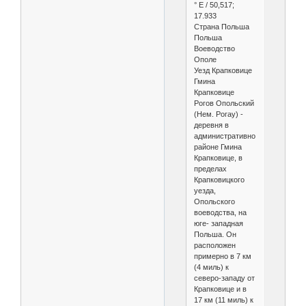
° E / 50,517;
17.933
Страна Польша
Польша
Воеводство
Ополе
Уезд Крапковице
Гмина
Крапковице
Рогов Опольский
(Нем. Рогау) -
деревня в
административном
районе Гмина
Крапковице, в
пределах
Крапковицкого
уезда,
Опольского
воеводства, на
юге- западная
Польша. Он
расположен
примерно в 7 км
(4 миль) к
северо-западу от
Крапковице и в
17 км (11 миль) к