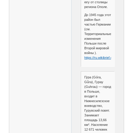
югу от столицы
региона Ополе.
До 1945 года этот
район был
частью Германии
(см.
Территориальные
изменения
Польши после
Второй мировой
войны ).
https://ru.wikibrief.org/wiki/Rogó
Гу́ра (Góra,
Gůra), Гурау
(Guhrau) — город
в Польше,
входит в
Нижнесилезское
воеводство,
Гурувский повят.
Занимает
площадь 13,66
км². Население
12 671 человек