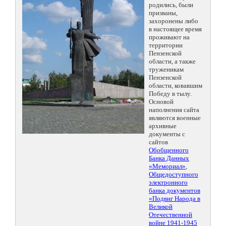
родились, были
призваны,
захоронены либо
в настоящее время
проживают на
территории
Пензенской
области, а также
труженикам
Пензенской
области, ковавшим
Победу в тылу.
Основой
наполнения сайта
являются военные
архивные
документы с
сайтов
Обобщенного
Банка Данных
«Мемориал»
,
Общедоступного
электронного
банка документов
«Подвиг Народа в
Великой
Отечественной
войне 1941-1945