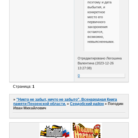
поэтому и дата
выбытия, и
конкретное
место его
первичного
захоронения
остаются,
возможно,
невыясненными.
Отредактировано Легошина
Валентина (2023-12-26
13:27:08)
0
Страница:
1
»
"Никто не забыт, ничто не забыто". Всенародная Книга
памяти Пензенской области.
»
Сердобский район
»
Погодин
Иван Михайлович