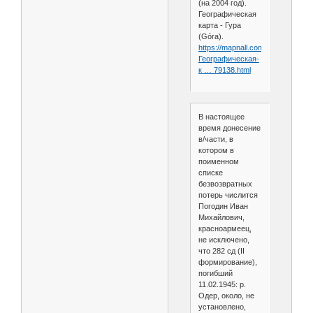
(на 2004 год).
Географическая
карта - Гура
(Góra).
https://mapnall.com/ru/
Географическая-
к … 79138.html
В настоящее
время донесение
в/части, в
котором в
поименном
списке
безвозвратных
потерь числится
Погодин Иван
Михайлович,
красноармеец,
не исключено,
что 282 сд (II
формирование),
погибший
11.02.1945: р.
Одер, около, не
установлено,