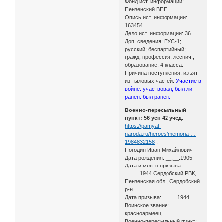
Фонд ист. информации:
Пензенский ВПП
Опись ист. информации:
163454
Дело ист. информации: 36
Доп. сведения: ВУС-1;
русский; беспартийный;
гражд. профессия: леснич.;
образование: 4 класса.
Причина поступления: изъят
из тыловых частей.
Участие в
войне: участвовал; был ли
ранен: был ранен.
Военно-пересыльный
пункт: 56 усп 42 учсд
.
https://pamyat-
naroda.ru/heroes/memoria …
1984832158
:
Погодин Иван Михайлович
Дата рождения: __.__.1905
Дата и место призыва:
__.__.1944 Сердобский РВК,
Пензенская обл., Сердобский
р-н
Дата призыва: __.__.1944
Воинское звание:
красноармеец
Военно-пересыльный пункт: