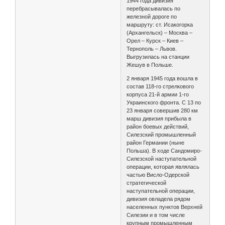
1944 года дивизия
перебрасывалась по
железной дороге по
маршруту: ст. Исакогорка
(Архангельск) – Москва –
Орел – Курск – Киев –
Тернополь – Львов.
Выгрузилась на станции
Жешув в Польше.
2 января 1945 года вошла в
состав 118-го стрелкового
корпуса 21-й армии 1-го
Украинского фронта. С 13 по
23 января совершив 280 км
марш дивизия прибыла в
район боевых действий,
Силезский промышленный
район Германии (ныне
Польша). В ходе Сандомиро-
Силезской наступательной
операции, которая являлась
частью Висло-Одерской
стратегической
наступательной операции,
дивизия овладела рядом
населенных пунктов Верхней
Силезии и в том числе
крупным промышленным