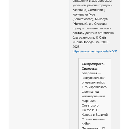
овладении в Домбровском
угольном районе городами
Катовице, Семяновиц,
Крулевска Гура
(Кенигсхютте), Миколув
(Николаи), и в Силезии
городом Беутен» личному
составу дивизии объявлена
благодарность. © Сайт
«НашаПобеда.LV», 2010 -
2023.
https://www.nashapobeda.lv/2954.html
Сандомирско-
Силезская
операция
—
наступательная
операция войск
1-го Украинского
фронта под
командованием
Маршала
Советского
Союза И. С.
Конева в Великой
Отечественной
войне.
Проведена с 12