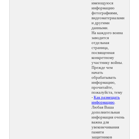
имеющуюся
информацию
фотографиями,
видеоматериалами
и другими
данными.
На каждого воина
заводится
отдельная
страница,
посвященная
конкретному
участнику войны.
Прежде чем
начать
обрабатывать
информацию,
прочитайте,
пожалуйста, тему
-
Как размещать
информацию
.
Любая Ваша
дополнительная
информация очень
важна для
увековечивания
памяти
защитников