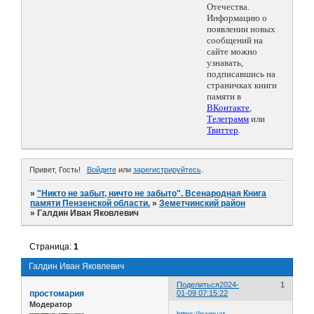
Отечества.
Информацию о
появлении новых
сообщений на
сайте можно
узнавать,
подписавшись на
страничках книги
памяти в
ВКонтакте
,
Телеграмм
или
Твиттер
.
Привет, Гость!
Войдите
или
зарегистрируйтесь
.
»
"Никто не забыт, ничто не забыто". Всенародная Книга
памяти Пензенской области.
»
Земетчинский район
»
Галдин Иван Яковлевич
Страница:
1
Галдин Иван Яковлевич
Поделиться
2024-
1
простомария
01-09 07:15:22
Модератор
https://pamyat-