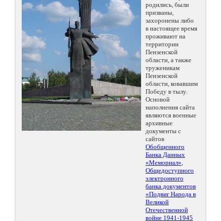
родились, были
призваны,
захоронены либо
в настоящее время
проживают на
территории
Пензенской
области, а также
труженикам
Пензенской
области, ковавшим
Победу в тылу.
Основой
наполнения сайта
являются военные
архивные
документы с
сайтов
Обобщенного
Банка Данных
«Мемориал»
,
Общедоступного
электронного
банка документов
«Подвиг Народа в
Великой
Отечественной
войне 1941-1945