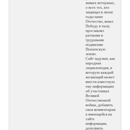
живых ветеранах,
о всех тех, кто
защищал в лихие
годы наше
Отечество, ковал
Победу в тылу,
прославлял
ратными и
трудовыми
подвигами
Пензенскую
землю.
Сайт задуман, как
народная
энциклопедия, в
которую каждый
желающий может
внести известную
ему информацию
об участниках
Великой
Отечественной
войны, добавить
свои комментарии
к имеющейся на
сайте
информации,
дополнить