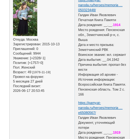
naroda.ru/heroes/memoria …
050323448/
Галдин Иван Яковлевич
Печатная Книга Памяти
Дата рождения: __.__.
1914
Место рождения: Пензенская
обл., Земетчинский р-н, с.
Откуда:
Москва
Выша
Зарегистрирован
: 2015-10-13
Дата и место призыва:
Приглашений:
0
Земетчинский РВК
Сообщений:
9944
Воинское звание: мл. сержант
Уважение:
[+2328/-1]
Дата выбытия: __.04.1942
Позитив:
[+1757/-0]
Причина выбытия: пропал без
Пол:
Женский
вести
Возраст:
49
[1976-11-19]
Информация об архиве -
Провел на форуме:
Источник информации:
5 месяцев 27 дней
Всероссийская Книга Памяти.
Последний визит:
Пензенская область. Том 2 с.
2026-06-17 20:53:45
166
https://pamyat-
naroda.ru/heroes/memoria …
e65080567/
Галдин Иван Яковлевич
Документ, уточняющий
потери
Дата рождения: __.__.
1919
Место рождения: Пензенская