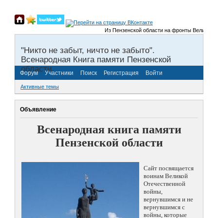
Из Пензенской области на фронты Великой Оте
"Никто не забыт, ничто не забыто".
Всенародная Книга памяти Пензенской
области.
Форум
Участники
Поиск
Регистрация
Войти
Активные темы
Объявление
Всенародная книга памяти
Пензенской области
Сайт посвящается
воинам Великой
Отечественной
войны,
вернувшимся и не
вернувшимся с
войны, которые