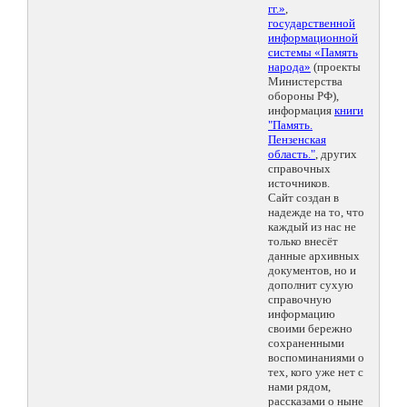
гг.»
,
государственной
информационной
системы «Память
народа»
(проекты
Министерства
обороны РФ),
информация
книги
"Память.
Пензенская
область."
, других
справочных
источников.
Сайт создан в
надежде на то, что
каждый из нас не
только внесёт
данные архивных
документов, но и
дополнит сухую
справочную
информацию
своими бережно
сохраненными
воспоминаниями о
тех, кого уже нет с
нами рядом,
рассказами о ныне