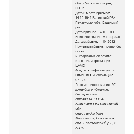
обл., Салтыковский р-н, с.
Выша
Дата и место призыва:
14.10.1941 Вадинский РВК,
Пензенская обл., Вадинский
р-н
Дата призыва: 14.10.1941
Воинское звание: мл. сержант
Дата выбытия: __.04.1942
Причина выбытия: пропал без
вести
Информация об архиве -
Источник информации:
ЦАМО
Фонд ист. информации: 58
Опись ист. информации:
977520
Дело ист. информации: 201
командир отделения,
беспартийный
призван 14.10.1941
Вадинским РВК Пензенской
обл.
отец Галдин Яков
Филиппович, Пензенская
обл., Салтыковский р-н, с.
Выша