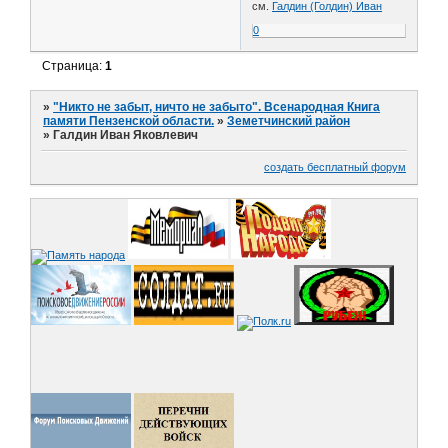
см.
Галдин (Голдин) Иван
0
Страница:
1
»
"Никто не забыт, ничто не забыто". Всенародная Книга
памяти Пензенской области.
»
Земетчинский район
»
Галдин Иван Яковлевич
создать бесплатный форум