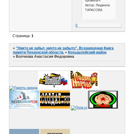
прожила!»
Автор: Людмила
ТАРАСОВА
0
Страница:
1
»
"Никто не забыт, ничто не забыто". Всенародная Книга
памяти Пензенской области.
»
Колышлейский район
»
Волчкова Анастасия Федоровна