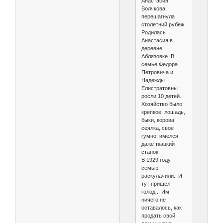
Анастасия
Волчкова
перешагнула
столетний рубеж.
Родилась
Анастасия в
деревне
Аблязовке. В
семье Федора
Петровича и
Надежды
Елистратовны
росли 10 детей.
Хозяйство было
крепкое: лошадь,
быки, корова,
сеялка, свое
гумно, имелся
даже ткацкий
станок.
В 1929 году
семью
раскулачили. И
тут пришел
голод... Им
ничего не
оставалось, как
продать свой