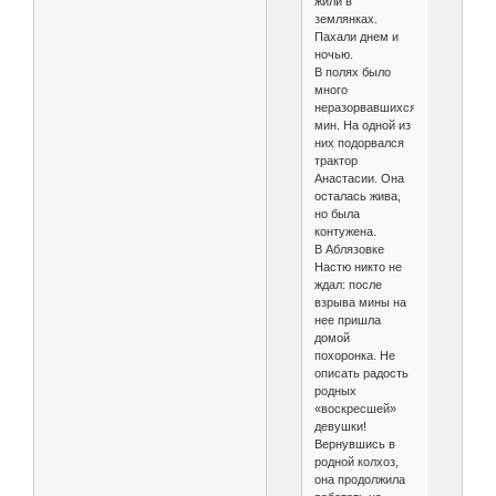
жили в
землянках.
Пахали днем и
ночью.
В полях было
много
неразорвавшихся
мин. На одной из
них подорвался
трактор
Анастасии. Она
осталась жива,
но была
контужена.
В Аблязовке
Настю никто не
ждал: после
взрыва мины на
нее пришла
домой
похоронка. Не
описать радость
родных
«воскресшей»
девушки!
Вернувшись в
родной колхоз,
она продолжила