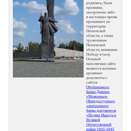
родились, были
призваны,
захоронены либо
в настоящее время
проживают на
территории
Пензенской
области, а также
труженикам
Пензенской
области, ковавшим
Победу в тылу.
Основой
наполнения сайта
являются военные
архивные
документы с
сайтов
Обобщенного
Банка Данных
«Мемориал»
,
Общедоступного
электронного
банка документов
«Подвиг Народа в
Великой
Отечественной
войне 1941-1945