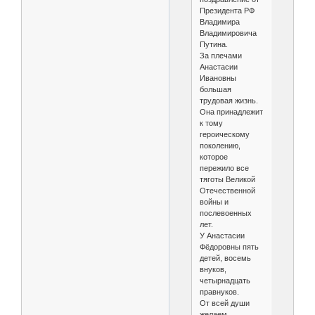
Президента РФ
Владимира
Владимировича
Путина.
За плечами
Анастасии
Ивановны
большая
трудовая жизнь.
Она принадлежит
к тому
героическому
поколению,
которое
пережило все
тяготы Великой
Отечественной
войны и
послевоенных
лет.
У Анастасии
Фёдоровны пять
детей, восемь
внуков,
четырнадцать
правнуков.
От всей души
желаем