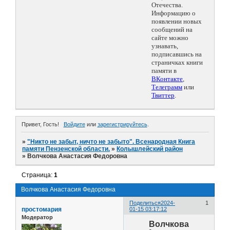
Отечества.
Информацию о
появлении новых
сообщений на
сайте можно
узнавать,
подписавшись на
страничках книги
памяти в
ВКонтакте
,
Телеграмм
или
Твиттер
.
Привет, Гость!
Войдите
или
зарегистрируйтесь
.
»
"Никто не забыт, ничто не забыто". Всенародная Книга
памяти Пензенской области.
»
Колышлейский район
»
Волчкова Анастасия Федоровна
Страница:
1
Волчкова Анастасия Федоровна
Поделиться
2024-
1
простомария
01-15 03:17:12
Модератор
Волчкова