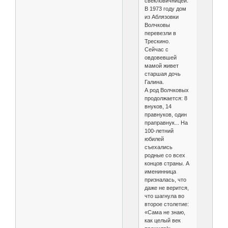
свек­ловичницей.
В 1973 году дом
из Аблязовки
Волчковы
перевезли в
Трескино.
Сейчас с
овдовевшей
мамой живет
старшая дочь
Галина.
А род Волчковых
продолжается: 8
внуков, 14
правнуков, один
праправнук... На
100-летний
юбилей
съехались
родные со всех
концов страны. А
именинница
призналась, что
даже не верится,
что шагнула во
второе столетие:
«Сама не знаю,
как целый век