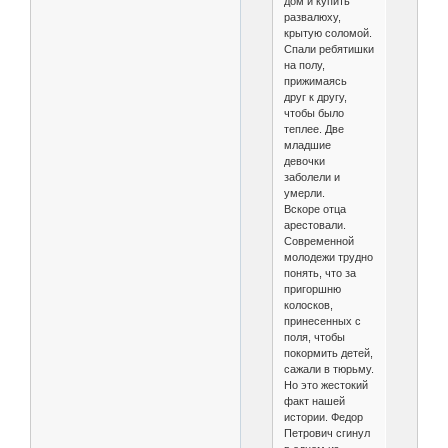
дом и купить
развалюху,
крытую соломой.
Спали ребятишки
на полу,
прижимаясь
друг к другу,
чтобы было
теплее. Две
младшие
девочки
заболели и
умерли.
Вскоре отца
арестовали.
Современной
молодежи трудно
понять, что за
пригоршню
колосков,
принесенных с
поля, чтобы
покормить детей,
сажали в тюрьму.
Но это жестокий
факт нашей
истории. Федор
Петрович сгинул