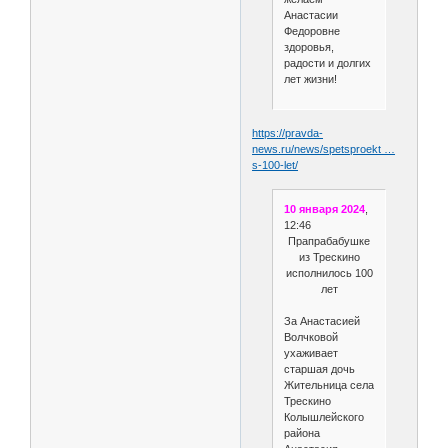
Анастасии
Федоровне
здоровья,
радости и долгих
лет жизни!
https://pravda-
news.ru/news/spetsproekt …
s-100-let/
10 января 2024
,
12:46
Прапрабабушке
из Трескино
исполнилось 100
лет
За Анастасией
Волчковой
ухаживает
старшая дочь
Жительница села
Трескино
Колышлейского
района