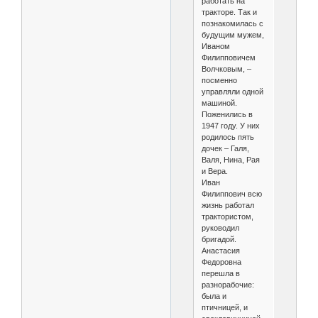
работать на
тракторе. Так и
познакомилась с
будущим мужем,
Иваном
Филипповичем
Волчковым, –
посменно
управляли одной
машиной.
Поженились в
1947 году. У них
родилось пять
дочек – Галя,
Валя, Нина, Рая
и Вера.
Иван
Филиппович всю
жизнь работал
трактористом,
руководил
бригадой.
Анастасия
Федоровна
перешла в
разнорабочие:
была и
птичницей, и