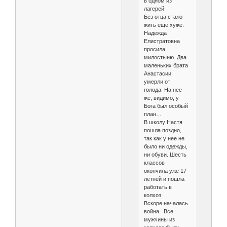
в одном из
лагерей.
Без отца стало
жить еще хуже.
Надежда
Елистратовна
просила
милостыню. Два
маленьких брата
Анастасии
умерли от
голода. На нее
же, видимо, у
Бога был особый
план…
В школу Настя
пошла поздно,
так как у нее не
было ни одежды,
ни обуви. Шесть
классов
окончила уже 17-
летней и пошла
работать в
колхоз.
Вскоре началась
война. Все
мужчины из