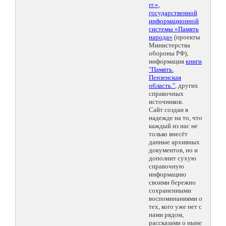
гг.»
,
государственной
информационной
системы «Память
народа»
(проекты
Министерства
обороны РФ),
информация
книги
"Память.
Пензенская
область."
, других
справочных
источников.
Сайт создан в
надежде на то, что
каждый из нас не
только внесёт
данные архивных
документов, но и
дополнит сухую
справочную
информацию
своими бережно
сохраненными
воспоминаниями о
тех, кого уже нет с
нами рядом,
рассказами о ныне