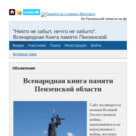
Из Пензенской области на фронты Вел
"Никто не забыт, ничто не забыто".
Всенародная Книга памяти Пензенской
области.
Форум
Участники
Поиск
Регистрация
Войти
Активные темы
Объявление
Всенародная книга памяти
Пензенской области
Сайт посвящается
воинам Великой
Отечественной
войны,
вернувшимся и не
вернувшимся с
войны, которые