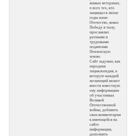
живых ветеранах,
о всех тех, кто
защищал в лихие
годы наше
Отечество, ковал
Победу в тылу,
прославлял
ратными и
трудовыми
подвигами
Пензенскую
землю.
Сайт задуман, как
народная
энциклопедия, в
которую каждый
желающий может
внести известную
ему информацию
об участниках
Великой
Отечественной
войны, добавить
свои комментарии
к имеющейся на
сайте
информации,
дополнить