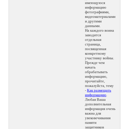
имеющуюся
информацию
фотографиями,
видеоматериалами
и другими
данными.
На каждого воина
заводится
отдельная
страница,
посвященная
конкретному
участнику войны.
Прежде чем
начать
обрабатывать
информацию,
прочитайте,
пожалуйста, тему
-
Как размещать
информацию
.
Любая Ваша
дополнительная
информация очень
важна для
увековечивания
памяти
защитников