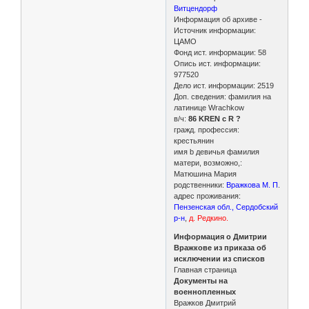
Витцендорф
Информация об архиве -
Источник информации:
ЦАМО
Фонд ист. информации: 58
Опись ист. информации:
977520
Дело ист. информации: 2519
Доп. сведения: фамилия на
латинице Wrachkow
в/ч:
86 KREN c R ?
гражд. профессия:
крестьянин
имя b девичья фамилия
матери, возможно,:
Матюшина Мария
родственники:
Вражкова М. П
.
адрес проживания:
Пензенская обл., Сердобский
р-н
,
д. Редкино.
Информация о Дмитрии
Вражкове из приказа об
исключении из списков
Главная страница
Документы на
военнопленных
Вражков Дмитрий