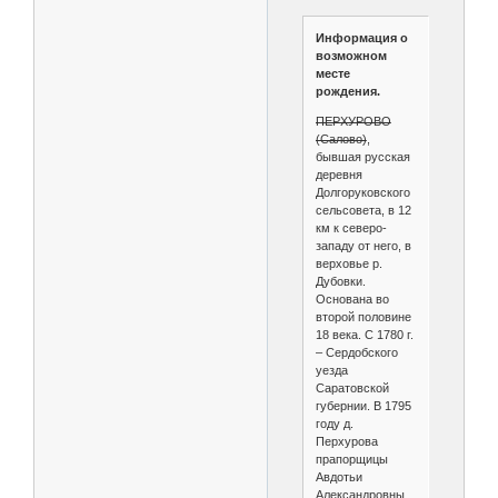
Информация о
возможном
месте
рождения.
ПЕРХУРОВО
(Салово)
,
бывшая русская
деревня
Долгоруковского
сельсовета, в 12
км к северо-
западу от него, в
верховье р.
Дубовки.
Основана во
второй половине
18 века. С 1780 г.
– Сердобского
уезда
Саратовской
губернии. В 1795
году д.
Перхурова
прапорщицы
Авдотьи
Александровны