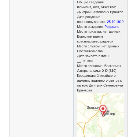
Общие сведения
Фамилия, имя, отчество:
Дмитрий Семенович Вражков
Дата рождения
военнослужащего:
25.10.1919
Место рождения:
Редькино
Место призыва: нет данных
Воинское звание:
красноармеец|рядовой
Место службы: нет данных
Обстоятельства
Дата захвата в плен:
__.07.1941
Место пленения: Волковыск
Лагерь:
шталаг X D (310)
Координаты ближайшего
административного центра к
лагерю Дмитрия Семеновича
Вражкова