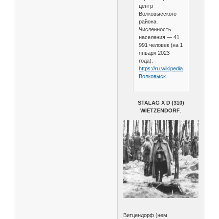
центр
Волковысского
района.
Численность
населения — 41
991 человек (на 1
января 2023
года).
https://ru.wikipedia.org/wiki/
Волковыск
STALAG X D (310)
WIETZENDORF
.
Витцендорф (нем.