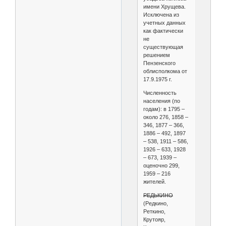
имени Хрущева.
Исключена из
учетных данных
как фактически
не
существующая
решением
Пензенского
облисполкома от
17.9.1975 г.
Численность
населения (по
годам): в 1795 –
около 276, 1858 –
346, 1877 – 366,
1886 – 492, 1897
– 538, 1911 – 586,
1926 – 633, 1928
– 673, 1939 –
оценочно 299,
1959 – 216
жителей.
РЕДЬКИНО
(Редкино,
Реткино,
Крутояр,