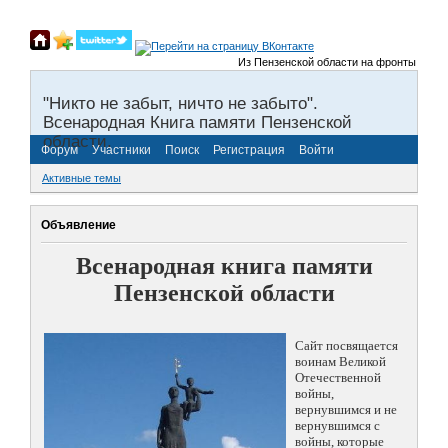
Из Пензенской области на фронты Великой О
"Никто не забыт, ничто не забыто".
Всенародная Книга памяти Пензенской
области.
Форум
Участники
Поиск
Регистрация
Войти
Активные темы
Объявление
Всенародная книга памяти
Пензенской области
Сайт посвящается
воинам Великой
Отечественной
войны,
вернувшимся и не
вернувшимся с
войны, которые