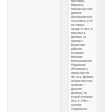
Крутоярка,
Марьино),
бывшая русская
деревня
Долгоруковского
сельсовета, в 13
км северо-
западу от него, в
верховье р.
Дубовки, на
границе с
Бековским
районом.
Основана
Матвеем
Емельяновичем
Редькиным
(Реткиным) у
оврага Крутой
Яр, на р. Дубовке
(второе местное
название –
Дальняя
Дубовка), во
второй половине
18 в. С 1780 г. –
селение
Сердобского