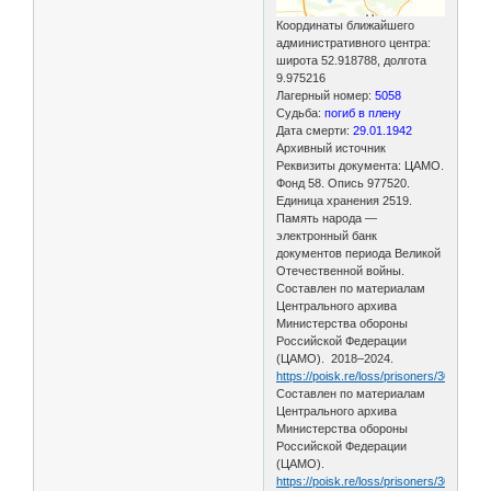
Координаты ближайшего
административного центра:
широта 52.918788, долгота
9.975216
Лагерный номер:
5058
Судьба:
погиб в плену
Дата смерти:
29.01.1942
Архивный источник
Реквизиты документа: ЦАМО.
Фонд 58. Опись 977520.
Единица хранения 2519.
Память народа —
электронный банк
документов периода Великой
Отечественной войны.
Составлен по материалам
Центрального архива
Министерства обороны
Российской Федерации
(ЦАМО). 2018–2024.
https://poisk.re/loss/prisoners/3003653
Составлен по материалам
Центрального архива
Министерства обороны
Российской Федерации
(ЦАМО).
https://poisk.re/loss/prisoners/3003653