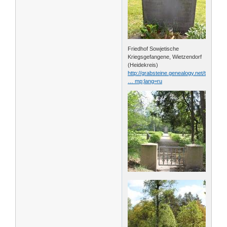
Friedhof Sowjetische
Kriegsgefangene, Wietzendorf
(Heidekreis)
http://grabsteine.genealogy.net/tomb.ph
… mp;lang=ru