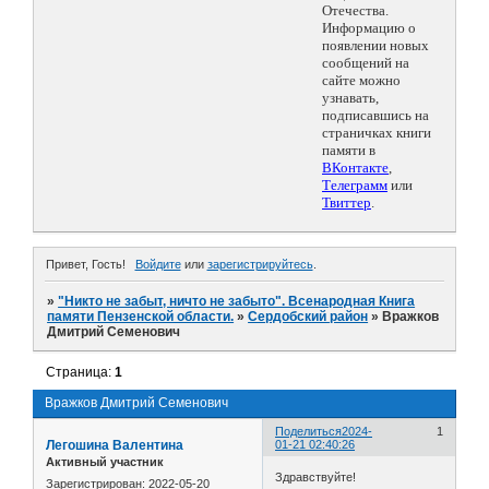
Отечества.
Информацию о
появлении новых
сообщений на
сайте можно
узнавать,
подписавшись на
страничках книги
памяти в
ВКонтакте
,
Телеграмм
или
Твиттер
.
Привет, Гость!
Войдите
или
зарегистрируйтесь
.
»
"Никто не забыт, ничто не забыто". Всенародная Книга
памяти Пензенской области.
»
Сердобский район
»
Вражков
Дмитрий Семенович
Страница:
1
Вражков Дмитрий Семенович
Поделиться
2024-
1
Легошина Валентина
01-21 02:40:26
Активный участник
Здравствуйте!
Зарегистрирован
: 2022-05-20