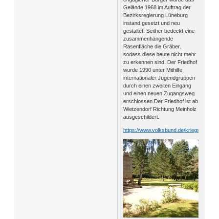
Gelände 1968 im Auftrag der
Bezirksregierung Lüneburg
instand gesetzt und neu
gestaltet. Seither bedeckt eine
zusammenhängende
Rasenfläche die Gräber,
sodass diese heute nicht mehr
zu erkennen sind. Der Friedhof
wurde 1990 unter Mithilfe
internationaler Jugendgruppen
durch einen zweiten Eingang
und einen neuen Zugangsweg
erschlossen.Der Friedhof ist ab
Wietzendorf Richtung Meinholz
ausgeschildert.
https://www.volksbund.de/kriegsg....of.h