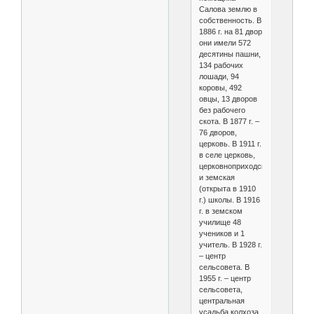
Салова землю в
собственность. В
1886 г. на 81 двор
они имели 572
десятины пашни,
134 рабочих
лошади, 94
коровы, 492
овцы, 13 дворов
без рабочего
скота. В 1877 г. –
76 дворов,
церковь. В 1911 г.
в селе церковь,
церковноприходская
и земская
(открыта в 1910
г.) школы. В 1916
г. в земском
училище 48
учеников и 1
учитель. В 1928 г.
– центр
сельсовета. В
1955 г. – центр
сельсовета,
центральная
усадьба колхоза