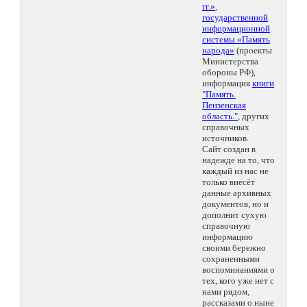
гг.»
,
государственной
информационной
системы «Память
народа»
(проекты
Министерства
обороны РФ),
информация
книги
"Память.
Пензенская
область."
, других
справочных
источников.
Сайт создан в
надежде на то, что
каждый из нас не
только внесёт
данные архивных
документов, но и
дополнит сухую
справочную
информацию
своими бережно
сохраненными
воспоминаниями о
тех, кого уже нет с
нами рядом,
рассказами о ныне