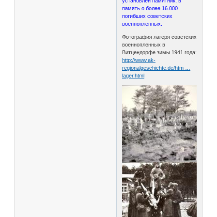
установлен памятник, в
память о более 16.000
погибших советских
военнопленных.
Фотография лагеря советских
военнопленных в
Витцендорфе зимы 1941 года:
http://www.ak-
regionalgeschichte.de/htm …
lager.html