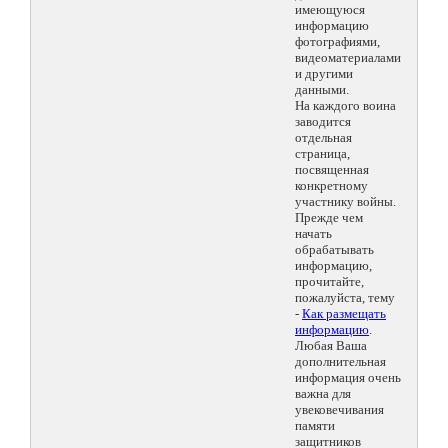
имеющуюся
информацию
фотографиями,
видеоматериалами
и другими
данными.
На каждого воина
заводится
отдельная
страница,
посвященная
конкретному
участнику войны.
Прежде чем
начать
обрабатывать
информацию,
прочитайте,
пожалуйста, тему
-
Как размещать
информацию
.
Любая Ваша
дополнительная
информация очень
важна для
увековечивания
памяти
защитников