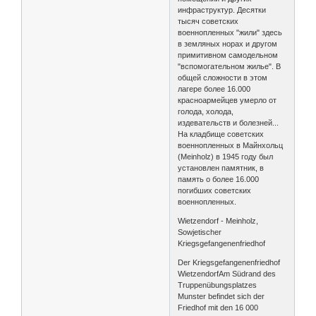
инфраструктур. Десятки
тысяч советских
военнопленных "жили" здесь
в земляных норах и другом
примитивном самодельном
"вспомогательном жилье". В
общей сложности в этом
лагере более 16.000
красноармейцев умерло от
голода, холода,
издевательств и болезней...
На кладбище советских
военнопленных в Майнхольц
(Meinholz) в 1945 году был
установлен памятник, в
память о более 16.000
погибших советских
военнопленных.
Wietzendorf - Meinholz,
Sowjetischer
Kriegsgefangenenfriedhof
Der Kriegsgefangenenfriedhof
WietzendorfAm Südrand des
Truppenübungsplatzes
Munster befindet sich der
Friedhof mit den 16 000