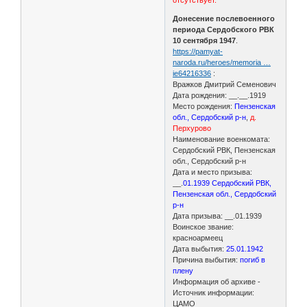
Донесение послевоенного
периода Сердобского РВК
10 сентября 1947
.
https://pamyat-
naroda.ru/heroes/memoria …
ie64216336
:
Вражков Дмитрий Семенович
Дата рождения: __.__.1919
Место рождения:
Пензенская
обл., Сердобский р-н
,
д.
Перхурово
Наименование военкомата:
Сердобский РВК, Пензенская
обл., Сердобский р-н
Дата и место призыва:
__.
01.1939 Сердобский РВК,
Пензенская обл., Сердобский
р-н
Дата призыва: __.01.1939
Воинское звание:
красноармеец
Дата выбытия:
25.01.1942
Причина выбытия:
погиб в
плену
Информация об архиве -
Источник информации:
ЦАМО