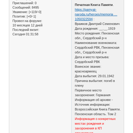
Приглашений:
0
Печатная Книга Памяти
.
Сообщений:
8495
https://pamyat-
Уважение:
[+119/-0]
naroda.ru/heroes/memoria …
Позитив:
[+0/-1]
1050322594
:
Провел на форуме:
Вражков Дмитрий Семенович
10 месяцев 12 дней
Дата рождения: __.__.1919
Последний визит:
Место рождения: Пензенская
Сегодня 01:31:58
обл., Сердобский р-н
Наименование военкомата:
Сердобский РВК, Пензенская
обл., Сердобский р-н
Дата и место призыва:
Сердобский РВК
Воинское звание:
красноармеец
Дата выбытия: 29.01.1942
Причина выбытия: погиб в
плену
Первичное место
захоронения: Германия
Информация об архиве -
Источник информации:
Всероссийская Книга Памяти.
Пензенская область. Том 2
Информация о конкретных
местах рождения и
захоронения в КП
отсутствует.