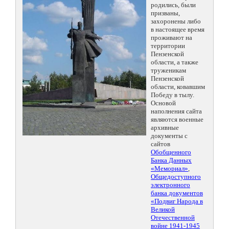
родились, были
призваны,
захоронены либо
в настоящее время
проживают на
территории
Пензенской
области, а также
труженикам
Пензенской
области, ковавшим
Победу в тылу.
Основой
наполнения сайта
являются военные
архивные
документы с
сайтов
Обобщенного
Банка Данных
«Мемориал»
,
Общедоступного
электронного
банка документов
«Подвиг Народа в
Великой
Отечественной
войне 1941-1945