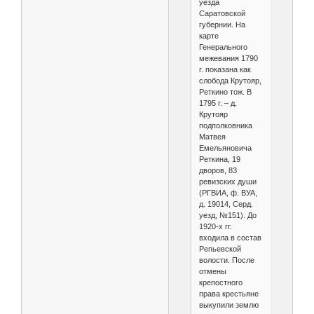
уезда
Саратовской
губернии. На
карте
Генерального
межевания 1790
г. показана как
слобода Крутояр,
Реткино тож. В
1795 г. – д.
Крутояр
подполковника
Матвея
Емельяновича
Реткина, 19
дворов, 83
ревизских души
(РГВИА, ф. ВУА,
д. 19014, Серд.
уезд, №151). До
1920-х гг.
входила в состав
Репьевской
волости. После
отмены
крепостного
права крестьяне
выкупили землю