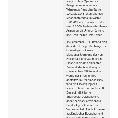
sowjetischen Opfern des
Kriegsgefangenenlagers
Wietzendorf aus den Jahren
1941 bis 1943. Während des
Massensterbens im Winter
1941/42 kamen in Wietzendorf
rund 14 500 Soldaten der Roten
Armee durch Unterernährung
und Krankheiten ums Leben.
Im September 1945 befand sich
die 2,4 Hektar große Anlage mit
ihren eingesunkenen
Massengräbern und der von
Heidekraut überwachsenen
Fläche in einem schlechten
Zustand. Auf Anordnung der
sowjetischen Militärmission
wurde der Friedhof neu
gestaltet; im Dezember 1945
fand die Einweihung des
sowjetischen Ehrenmals statt.
Der auf militärischem
Sperrgebiet gelegene und
daher schlecht erreichbare
Friedhof geriet danach in
Vergessenheit. Nach Protesten
ausländischer Besucher und
engagierter Bürger wurde das