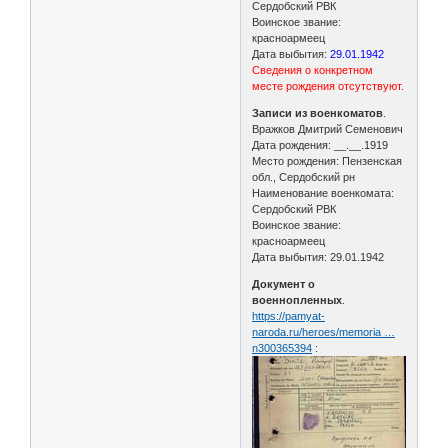
Сердобский РВК
Воинское звание:
красноармеец
Дата выбытия:
29.01.1942
Сведения о конкретном
месте рождения отсутствуют.
Записи из военкоматов
.
Вражков Дмитрий Семенович
Дата рождения: __.__.1919
Место рождения: Пензенская
обл., Сердобский рн
Наименование военкомата:
Сердобский РВК
Воинское звание:
красноармеец
Дата выбытия: 29.01.1942
Документ о
военнопленных
.
https://pamyat-
naroda.ru/heroes/memoria …
n300365394
: