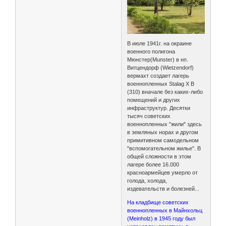
В июле 1941г. на окраине
военного полигона
Мюнстер(Munster) в нп.
Витцендорф (Wietzendorf)
вермахт создает лагерь
военнопленных Stalag X B
(310) вначале без каких-либо
помещений и других
инфраструктур. Десятки
тысяч советских
военнопленных "жили" здесь
в земляных норах и другом
примитивном самодельном
"вспомогательном жилье". В
общей сложности в этом
лагере более 16.000
красноармейцев умерло от
голода, холода,
издевательств и болезней...
На кладбище советских
военнопленных в Майнхольц
(Meinholz) в 1945 году был