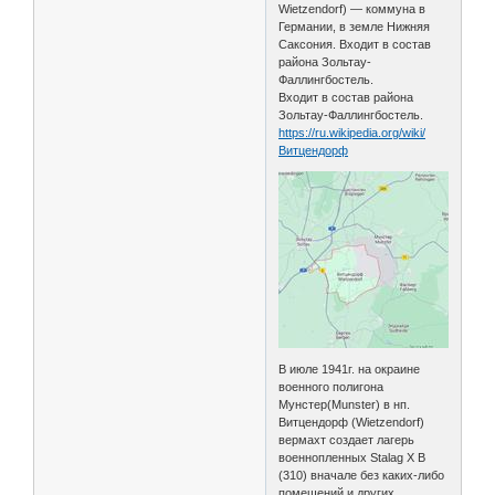
Wietzendorf) — коммуна в
Германии, в земле Нижняя
Саксония. Входит в состав
района Зольтау-
Фаллингбостель.
Входит в состав района
Зольтау-Фаллингбостель.
https://ru.wikipedia.org/wiki/
Витцендорф
В июле 1941г. на окраине
военного полигона
Мунстер(Munster) в нп.
Витцендорф (Wietzendorf)
вермахт создает лагерь
военнопленных Stalag X B
(310) вначале без каких-либо
помещений и других