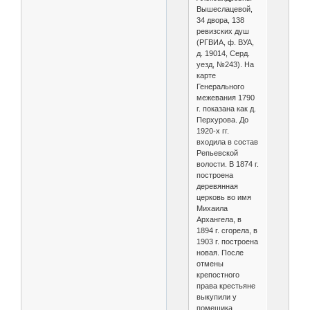
Вышеслацевой,
34 двора, 138
ревизских душ
(РГВИА, ф. ВУА,
д. 19014, Серд.
уезд, №243). На
карте
Генерального
межевания 1790
г. показана как д.
Перхурова. До
1920-х гг.
входила в состав
Репьевской
волости. В 1874 г.
построена
деревянная
церковь во имя
Михаила
Архангела, в
1894 г. сгорела, в
1903 г. построена
новая. После
отмены
крепостного
права крестьяне
выкупили у
помещика