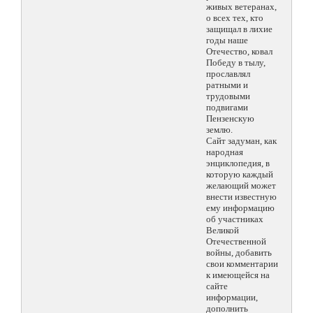
живых ветеранах,
о всех тех, кто
защищал в лихие
годы наше
Отечество, ковал
Победу в тылу,
прославлял
ратными и
трудовыми
подвигами
Пензенскую
землю.
Сайт задуман, как
народная
энциклопедия, в
которую каждый
желающий может
внести известную
ему информацию
об участниках
Великой
Отечественной
войны, добавить
свои комментарии
к имеющейся на
сайте
информации,
дополнить