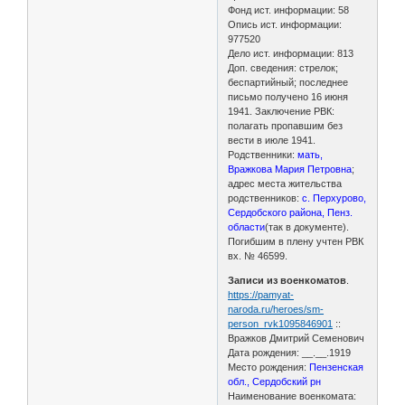
Фонд ист. информации: 58
Опись ист. информации:
977520
Дело ист. информации: 813
Доп. сведения: стрелок;
беспартийный; последнее
письмо получено 16 июня
1941. Заключение РВК:
полагать пропавшим без
вести в июле 1941.
Родственники:
мать,
Вражкова Мария Петровна
;
адрес места жительства
родственников:
с. Перхурово,
Сердобского района, Пенз.
области
(так в документе).
Погибшим в плену учтен РВК
вх. № 46599.
Записи из военкоматов
.
https://pamyat-
naroda.ru/heroes/sm-
person_rvk1095846901
::
Вражков Дмитрий Семенович
Дата рождения: __.__.1919
Место рождения:
Пензенская
обл., Сердобский рн
Наименование военкомата: