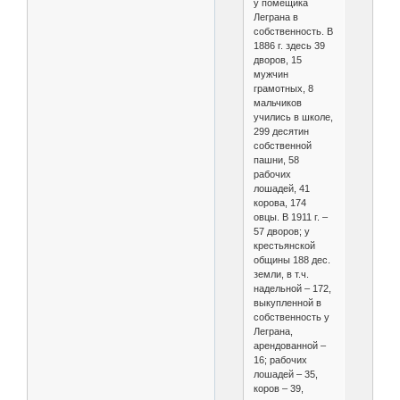
у помещика
Леграна в
собственность. В
1886 г. здесь 39
дворов, 15
мужчин
грамотных, 8
мальчиков
учились в школе,
299 десятин
собственной
пашни, 58
рабочих
лошадей, 41
корова, 174
овцы. В 1911 г. –
57 дворов; у
крестьянской
общины 188 дес.
земли, в т.ч.
надельной – 172,
выкупленной в
собственность у
Леграна,
арендованной –
16; рабочих
лошадей – 35,
коров – 39,