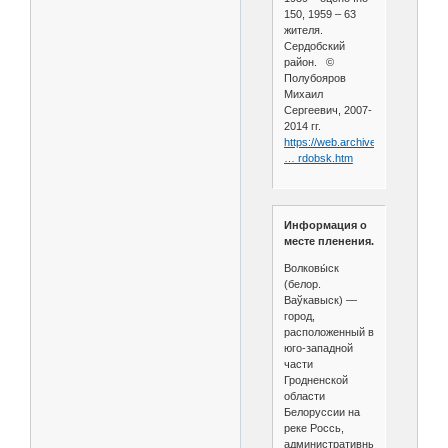
150, 1959 – 63
жителя.
Сердобский
район. ©
Полубояров
Михаил
Сергеевич, 2007-
2014 гг.
https://web.archive.org/web/202
… rdobsk.htm
Информация о
месте пленения.
Волковы́ск
(белор.
Ваўкавыск) —
город,
расположенный в
юго-западной
части
Гродненской
области
Белоруссии на
реке Россь,
административный