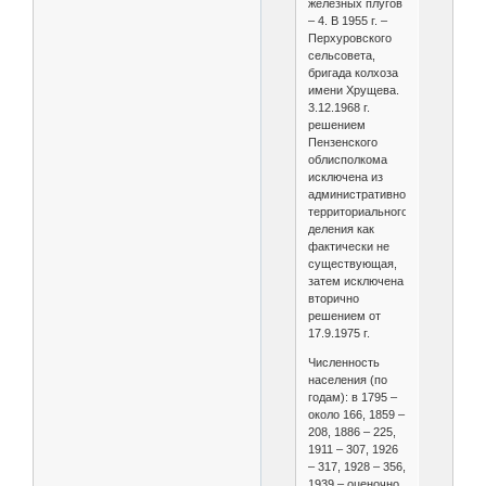
железных плугов
– 4. В 1955 г. –
Перхуровского
сельсовета,
бригада колхоза
имени Хрущева.
3.12.1968 г.
решением
Пензенского
облисполкома
исключена из
административно-
территориального
деления как
фактически не
существующая,
затем исключена
вторично
решением от
17.9.1975 г.
Численность
населения (по
годам): в 1795 –
около 166, 1859 –
208, 1886 – 225,
1911 – 307, 1926
– 317, 1928 – 356,
1939 – оценочно