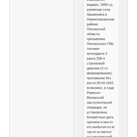
видимо, 1899 г.р,
уроженце села
Аршиновка в
Нижнеломовском
районе
Пензенской
области,
призывнике
Пензенского ГВК,
технике-
интенданте 2
ранга 338-я
стрелковой
дивизии (2-го
формирования),
пропавшем без
вести 00.04.1943,
возможно, в ходе
Ржевско-
Вяземской
наступательной
операции, не
установлена.
Конкретные дата,
причина и место
его выбытия из в/
части остаются
на сегодняшний