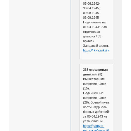
05.06.1942-
30.04.1945;
09.08.1945-
03.09.1945
Подчинение на
01.04.1943: 338
стрелковая
дивизия / 33
армия /
Западный фронт.
https://rkka.wiki/index.php/338
338 стрелковая
дивизия (II)
.
Вышестоящие
воинские части
(15).
Подчиненные
воинские части
(28). Боевой путь
части. Журналы
боевых действий
за 00.04.1943 не
установлены.
https://pamyat-
naroda.ru/warunit/id2971