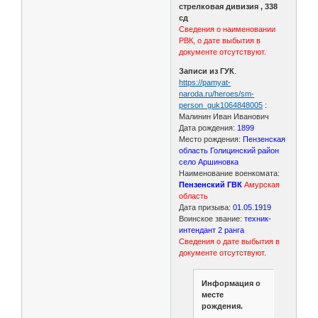
стрелковая дивизия , 338
сд
Сведения о наименовании
РВК, о дате выбытия в
документе отсутствуют.
Записи из ГУК
.
https://pamyat-
naroda.ru/heroes/sm-
person_guk1064848005
:
Малинин Иван Иванович
Дата рождения:
1899
Место рождения:
Пензенская
область Голицинский район
село Аршиновка
Наименование военкомата:
Пензенский ГВК
Амурская
область
Дата призыва:
01.05.1919
Воинское звание:
техник-
интендант 2 ранга
Сведения о дате выбытия в
документе отсутствуют.
Информация о
месте
рождения.