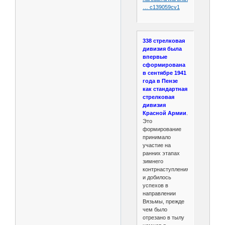
… c139059cv1
338 стрелковая
дивизия была
впервые
сформирована
в сентябре 1941
года в Пензе
как стандартная
стрелковая
дивизия
Красной Армии
.
Это
формирование
принимало
участие на
ранних этапах
зимнего
контрнаступления
и добилось
успехов в
направлении
Вязьмы, прежде
чем было
отрезано в тылу