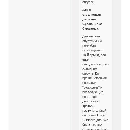
августе.
338-я
стрелковая
дивизия.
Сражения за
Смоленск.
Два месяца
спустя 338-й
полк был
переподчинен
49-й армии, все
еще
находившейся на
Западном
фронте. Во
время немецкой
операции
"Бюффель" и
последующих
советских
действий в
Третьей
наступательной
операции Ржев-
Сычевка дивизия
была частью
атакующей силы