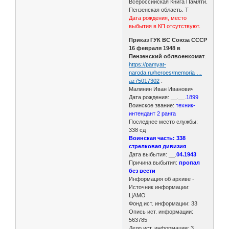
Всероссийская Книга Памяти.
Пензенская область. Т
Дата рождения, место
выбытия в КП отсутствуют.
Приказ ГУК ВС Союза СССР
16 февраля 1948 в
Пензенский облвоенкомат
.
https://pamyat-
naroda.ru/heroes/memoria …
az75017302
:
Малинин Иван Иванович
Дата рождения: __.__.
1899
Воинское звание:
техник-
интендант 2 ранга
Последнее место службы:
338 сд
Воинская часть: 338
стрелковая дивизия
Дата выбытия: __.
04.1943
Причина выбытия:
пропал
без вести
Информация об архиве -
Источник информации:
ЦАМО
Фонд ист. информации: 33
Опись ист. информации:
563785
Дело ист. информации: 3