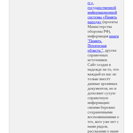
гг.»
,
государственной
информационной
системы «Память
народа»
(проекты
Министерства
обороны РФ),
информация
книги
"Память.
Пензенская
область."
, других
справочных
источников.
Сайт создан в
надежде на то, что
каждый из нас не
только внесёт
данные архивных
документов, но и
дополнит сухую
справочную
информацию
своими бережно
сохраненными
воспоминаниями о
тех, кого уже нет с
нами рядом,
рассказами о ныне