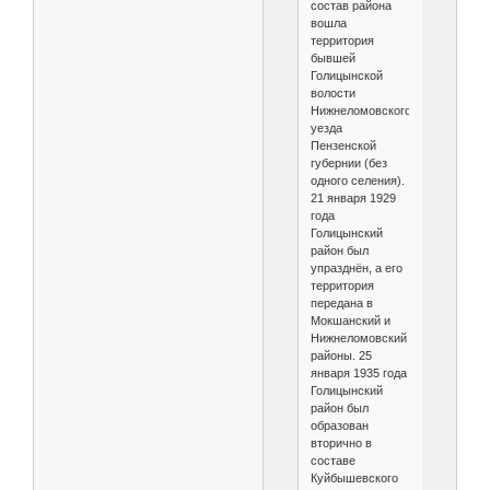
состав района
вошла
территория
бывшей
Голицынской
волости
Нижнеломовского
уезда
Пензенской
губернии (без
одного селения).
21 января 1929
года
Голицынский
район был
упразднён, а его
территория
передана в
Мокшанский и
Нижнеломовский
районы. 25
января 1935 года
Голицынский
район был
образован
вторично в
составе
Куйбышевского