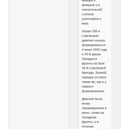
немцев в
феврале и в
значительной
степени
уничтожено к
маю.
Новая 338-я
стрелковая
дивизия начала
формироваться
4 июня 1942 года
в 43-й армии
Западного
фронта на базе
18-й стрелковой
бригады. Боевой
порядок остался
таким же, как и у
первого
формирования.
Дивизия была
вновь
сформирована в
июне, снова на
Западном
фронте, и в
течение