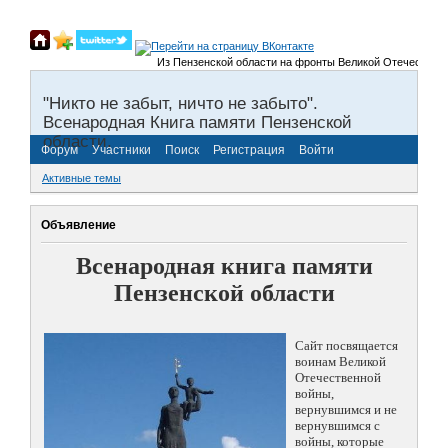
Из Пензенской области на фронты Великой Отечественной во
"Никто не забыт, ничто не забыто".
Всенародная Книга памяти Пензенской
области.
Форум
Участники
Поиск
Регистрация
Войти
Активные темы
Объявление
Всенародная книга памяти
Пензенской области
Сайт посвящается
воинам Великой
Отечественной
войны,
вернувшимся и не
вернувшимся с
войны, которые