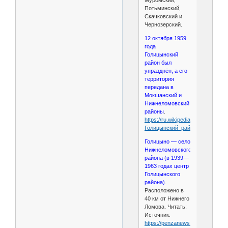
Муромский,
Потьминский,
Скачковский и
Чернозерский.
12 октября 1959
года
Голицынский
район был
упразднён, а его
территория
передана в
Мокшанский и
Нижнеломовский
районы
.
https://ru.wikipedia.org/wiki/
Голицынский_район
Голицыно — село
Нижнеломовского
района (в 1939—
1963 годах центр
Голицынского
района)
.
Расположено в
40 км от Нижнего
Ломова. Читать:
Источник:
https://penzanews.ru/region/ency