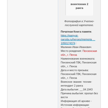
воентехник 2
ранга
Фотография в Учетно-
послужной картотеке.
Печатная Книга памяти
.
https://pamyat-
naroda.ru/heroes/memoria …
1050174374
:
Малинин Иван Иванович
Место рождения:
Пензенская
обл., г. Пенза
Наименование военкомата:
Пензенский ГВК, Пензенская
обл., г. Пенза
Дата и место призыва:
Пензенский ГВК, Пензенская
обл., г. Пенза
Воинское звание: техник-
интендант 2 ранга
Дата выбытия: __.04.1943
Причина выбытия: пропал без
вести
Информация об архиве -
Источник информации: