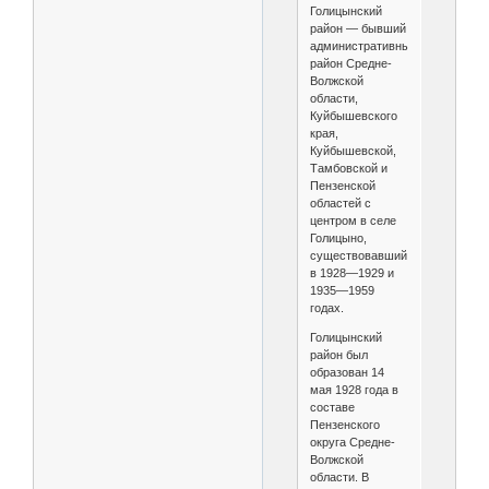
Голицынский
район — бывший
административный
район Средне-
Волжской
области,
Куйбышевского
края,
Куйбышевской,
Тамбовской и
Пензенской
областей с
центром в селе
Голицыно,
существовавший
в 1928—1929 и
1935—1959
годах.
Голицынский
район был
образован 14
мая 1928 года в
составе
Пензенского
округа Средне-
Волжской
области. В