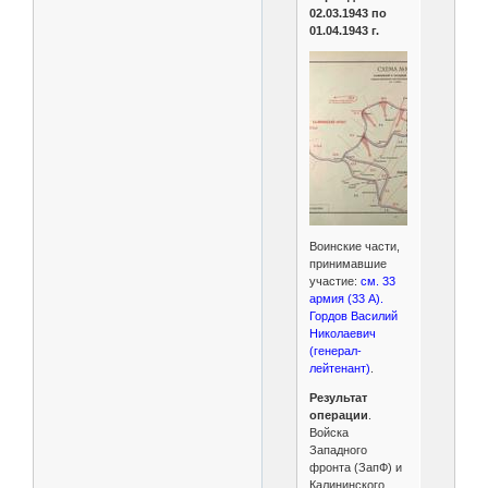
02.03.1943 по
01.04.1943 г.
Воинские части,
принимавшие
участие:
см. 33
армия (33 А).
Гордов Василий
Николаевич
(генерал-
лейтенант)
.
Результат
операции
.
Войска
Западного
фронта (ЗапФ) и
Калининского