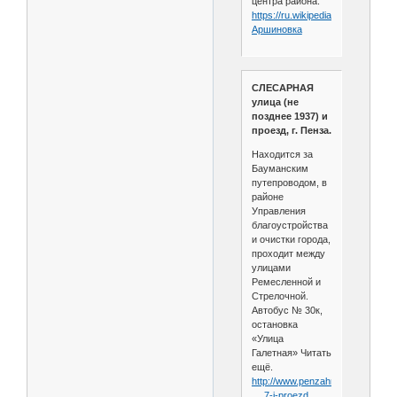
центра района.
https://ru.wikipedia.org/wiki/
Аршиновка
СЛЕСАРНАЯ
улица (не
позднее 1937) и
проезд, г. Пенза.
Находится за
Бауманским
путепроводом, в
районе
Управления
благоустройства
и очистки города,
проходит между
улицами
Ремесленной и
Стрелочной.
Автобус № 30к,
остановка
«Улица
Галетная» Читать
ещё.
http://www.penzahroniki.ru/index.
… 7-i-proezd