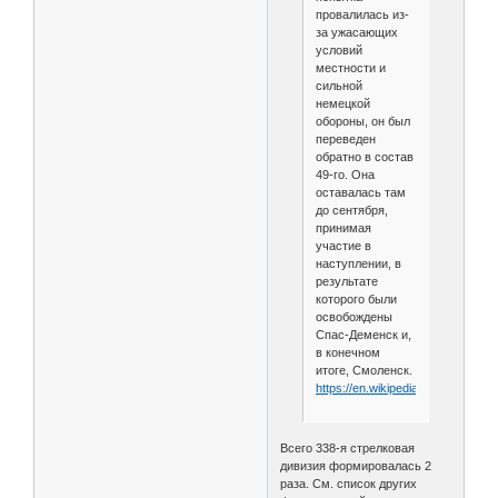
провалилась из-
за ужасающих
условий
местности и
сильной
немецкой
обороны, он был
переведен
обратно в состав
49-го. Она
оставалась там
до сентября,
принимая
участие в
наступлении, в
результате
которого были
освобождены
Спас-Деменск и,
в конечном
итоге, Смоленск.
https://en.wikipedia.org/wiki/338th
Всего 338-я стрелковая
дивизия формировалась 2
раза. См. список других