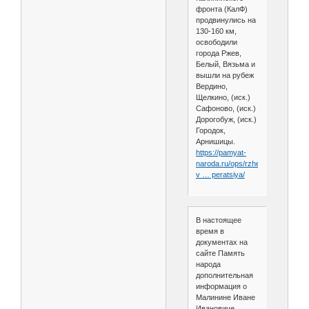
фронта (КалФ)
продвинулись на
130-160 км,
освободили
города Ржев,
Белый, Вязьма и
вышли на рубеж
Вердино,
Щелкино, (иск.)
Сафоново, (иск.)
Дорогобуж, (иск.)
Городок,
Арнишицы.
https://pamyat-
naroda.ru/ops/rzhevsko-
v … peratsiya/
В настоящее
время в
документах на
сайте Память
народа
дополнительная
информация о
Малинине Иване
Ивановиче,