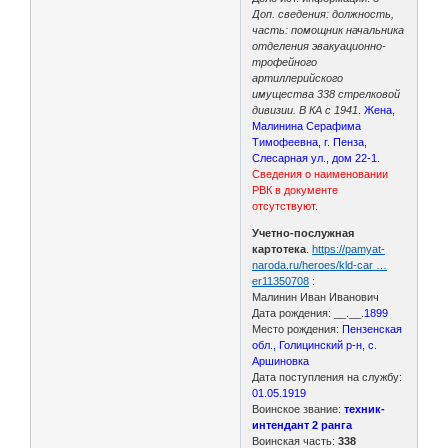
Доп. сведения: должность,
часть: помощник начальника
отделения эвакуационно-
трофейного
артиллерийского
имущества 338 стрелковой
дивизии. В КА с 1941
.
Жена,
Малинина Серафима
Тимофеевна, г. Пенза,
Слесарная ул., дом 22-1.
Сведения о наименовании
РВК в документе
отсутствуют
.
Учетно-послужная
картотека
.
https://pamyat-
naroda.ru/heroes/kld-car …
er11350708
:
Малинин Иван Иванович
Дата рождения: __.__.
1899
Место рождения:
Пензенская
обл., Голицинский р-н, с.
Аршиновка
Дата поступления на службу:
01.05.1919
Воинское звание:
техник-
интендант 2 ранга
Воинская часть:
338