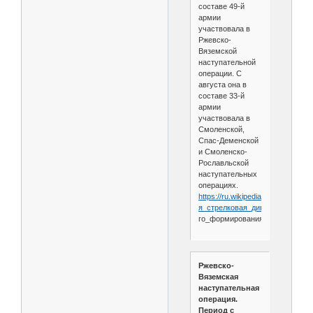
составе 49-й
армии
участвовала в
Ржевско-
Вяземской
наступательной
операции. С
августа она в
составе 33-й
армии
участвовала в
Смоленской,
Спас-Деменской
и Смоленско-
Рославльской
наступательных
операциях.
https://ru.wikipedia.org/wiki/338-
я_стрелковая_дивизия_
(2-
го_формирования)
Ржевско-
Вяземская
наступательная
операция.
Период с