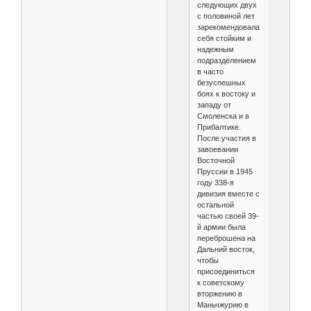
следующих двух
с половиной лет
зарекомендовала
себя стойким и
надежным
подразделением
в часто
безуспешных
боях к востоку и
западу от
Смоленска и в
Прибалтике.
После участия в
завоевании
Восточной
Пруссии в 1945
году 338-я
дивизия вместе с
остальной
частью своей 39-
й армии была
переброшена на
Дальний восток,
чтобы
присоединиться
к советскому
вторжению в
Маньчжурию в