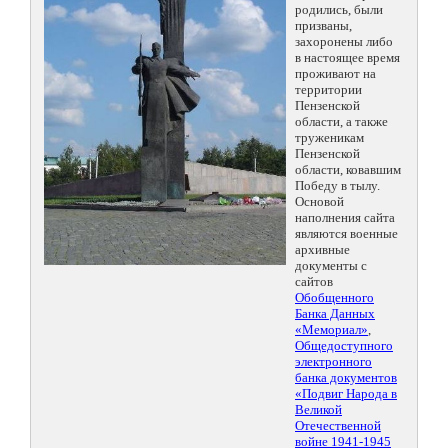
родились, были
призваны,
захоронены либо
в настоящее время
проживают на
территории
Пензенской
области, а также
труженикам
Пензенской
области, ковавшим
Победу в тылу.
Основой
наполнения сайта
являются военные
архивные
документы с
сайтов
Обобщенного
Банка Данных
«Мемориал»
,
Общедоступного
электронного
банка документов
«Подвиг Народа в
Великой
Отечественной
войне 1941-1945