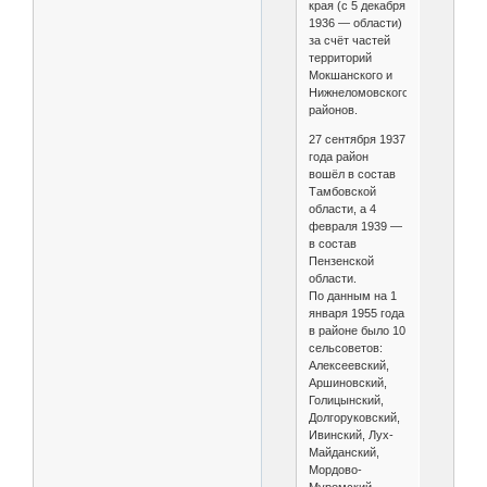
края (с 5 декабря
1936 — области)
за счёт частей
территорий
Мокшанского и
Нижнеломовского
районов.
27 сентября 1937
года район
вошёл в состав
Тамбовской
области, а 4
февраля 1939 —
в состав
Пензенской
области.
По данным на 1
января 1955 года
в районе было 10
сельсоветов:
Алексеевский,
Аршиновский,
Голицынский,
Долгоруковский,
Ивинский, Лух-
Майданский,
Мордово-