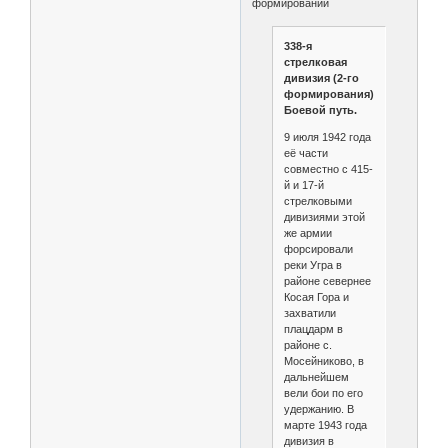
формирований
338-я
стрелковая
дивизия (2-го
формирования).
Боевой путь.
9 июля 1942 года
её части
совместно с 415-
й и 17-й
стрелковыми
дивизиями этой
же армии
форсировали
реки Угра в
районе севернее
Косая Гора и
захватили
плацдарм в
районе с.
Мосейниково, в
дальнейшем
вели бои по его
удержанию. В
марте 1943 года
дивизия в