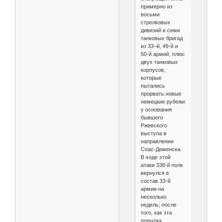
примерно из
восьми
стрелковых
дивизий и семи
танковых бригад
из 33–й, 49-й и
50-й армий, плюс
двух танковых
корпусов,
которые
пытались
прорвать новые
немецкие рубежи
у основания
бывшего
Ржевского
выступа в
направлении
Спас-Деменска.
В ходе этой
атаки 338-й полк
вернулся в
состав 33-й
армии на
несколько
недель; после
того, как эта
попытка