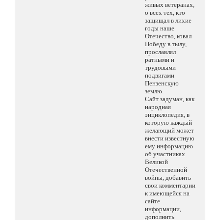
живых ветеранах,
о всех тех, кто
защищал в лихие
годы наше
Отечество, ковал
Победу в тылу,
прославлял
ратными и
трудовыми
подвигами
Пензенскую
землю.
Сайт задуман, как
народная
энциклопедия, в
которую каждый
желающий может
внести известную
ему информацию
об участниках
Великой
Отечественной
войны, добавить
свои комментарии
к имеющейся на
сайте
информации,
дополнить