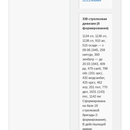
338 стрелковая
дивизия (II
формирования)
1134 сп, 1136 сп,
1138 сп, 910 ап,
515 осадн — с
09.08.1945, 258
оиптдн, 300
зенбатр — до
20.03.1943, 409
рр, 479 сапб, 798
обс (201 орс),
432 медсанбат,
425 орхз, 462
атр, 201 пхп, 770
двл, 1631 (143)
ппс, 1142 пкг
Сформирована
на базе 18
стрелковой
бригады (I
формирования).
В действующей
армии: