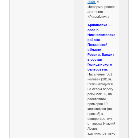
2009.
©
Информационное
агентство
«PenzaNews».
Аршиновка —
село в
Нижнеломовском
районе
Пензенской
области
России. Входит
в состав
Голицынского
сельсовета
.
Население: 301
человек (2010).
Село находится
на левом берегу
реки Мокши, на
расстоянии
примерно 19
километров (по
прямой) к
северо-востоку
от города Нижний
Ломов,
административного