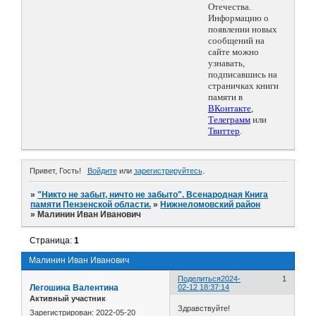
Отечества.
Информацию о
появлении новых
сообщений на
сайте можно
узнавать,
подписавшись на
страничках книги
памяти в
ВКонтакте
,
Телеграмм
или
Твиттер
.
Привет, Гость!
Войдите
или
зарегистрируйтесь
.
»
"Никто не забыт, ничто не забыто". Всенародная Книга
памяти Пензенской области.
»
Нижнеломовский район
»
Малинин Иван Иванович
Страница:
1
Малинин Иван Иванович
Поделиться
2024-
1
Легошина Валентина
02-12 18:37:14
Активный участник
Здравствуйте!
Зарегистрирован
: 2022-05-20