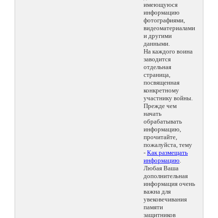
имеющуюся
информацию
фотографиями,
видеоматериалами
и другими
данными.
На каждого воина
заводится
отдельная
страница,
посвященная
конкретному
участнику войны.
Прежде чем
начать
обрабатывать
информацию,
прочитайте,
пожалуйста, тему
-
Как размещать
информацию
.
Любая Ваша
дополнительная
информация очень
важна для
увековечивания
памяти
защитников