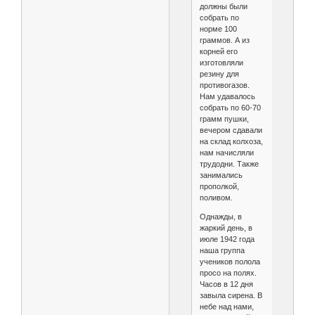
должны были
собрать по
норме 100
граммов. А из
корней его
изготовляли
резину для
противогазов.
Нам удавалось
собрать по 60-70
грамм пушки,
вечером сдавали
на склад колхоза,
нам начисляли
трудодни. Также
занимались
прополкой,
поливом.
Однажды, в
жаркий день, в
июле 1942 года
наша группа
учеников полола
просо на полях.
Часов в 12 дня
завыла сирена. В
небе над нами,