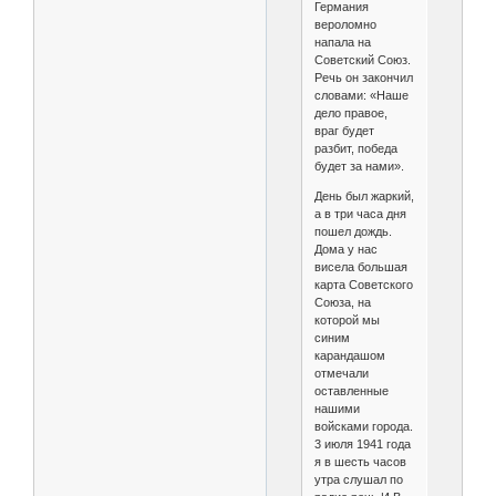
Германия
вероломно
напала на
Советский Союз.
Речь он закончил
словами: «Наше
дело правое,
враг будет
разбит, победа
будет за нами».
День был жаркий,
а в три часа дня
пошел дождь.
Дома у нас
висела большая
карта Советского
Союза, на
которой мы
синим
карандашом
отмечали
оставленные
нашими
войсками города.
3 июля 1941 года
я в шесть часов
утра слушал по