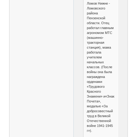
Ломов Нижне -
Ломовского
района
Пензенской
области. Отец
работал главным
агрономом МТС
(машинно-
тракторная
станция), мама
работала
учителем
начальных
классов. (После
войны она была
награждена
орденами
«Трудового
Красного
Знамени» и«Знак
Почета»,
медалью «За
добросовестный
труд в Великой
Отечественной
войне 1941-1945
г»).