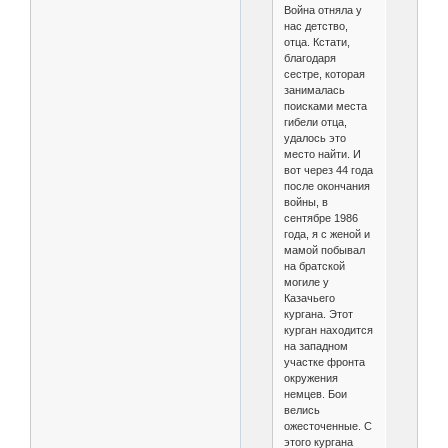
Война отняла у
нас детство,
отца. Кстати,
благодаря
сестре, которая
занималась
поисками места
гибели отца,
удалось это
место найти. И
вот через 44 года
после окончания
войны, в
сентябре 1986
года, я с женой и
мамой побывал
на братской
могиле у
Казачьего
кургана. Этот
курган находится
на западном
участке фронта
окружения
немцев. Бои
велись
ожесточенные. С
этого кургана