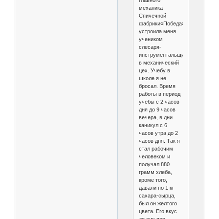
главного
механика
Спичечной
фабрики«Победа»
устроила меня
учеником
слесаря-
инструментальщика
в механический
цех. Учебу в
школе я не
бросал. Время
работы в период
учебы с 2 часов
дня до 9 часов
вечера, в дни
каникул с 6
часов утра до 2
часов дня. Так я
стал рабочим
человеком и
получал 880
грамм хлеба,
кроме того,
давали по 1 кг
сахара-сырца,
был он желтого
цвета. Его вкус