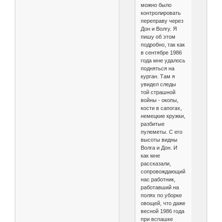
можно было
контролировать
переправу через
Дон и Волгу. Я
пишу об этом
подробно, так как
в сентябре 1986
года мне удалось
подняться на
курган. Там я
увидел следы
той страшной
войны - окопы,
кости в сапогах,
немецкие кружки,
разбитые
пулеметы. С его
высоты видны
Волга и Дон. И
как мне
рассказали,
сопровождающий
нас работник,
работавший на
полях по уборке
овощей, что даже
весной 1986 года
при вспашке