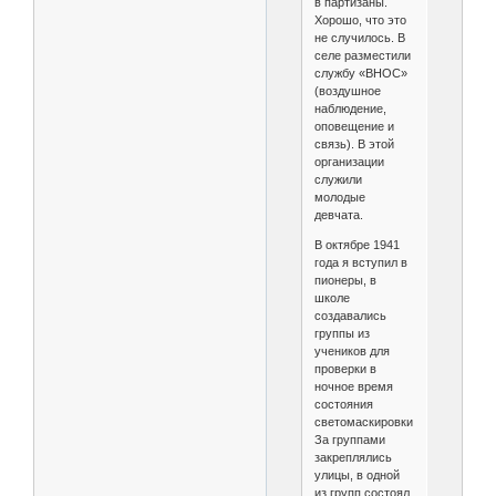
в партизаны.
Хорошо, что это
не случилось. В
селе разместили
службу «ВНОС»
(воздушное
наблюдение,
оповещение и
связь). В этой
организации
служили
молодые
девчата.
В октябре 1941
года я вступил в
пионеры, в
школе
создавались
группы из
учеников для
проверки в
ночное время
состояния
светомаскировки.
За группами
закреплялись
улицы, в одной
из групп состоял