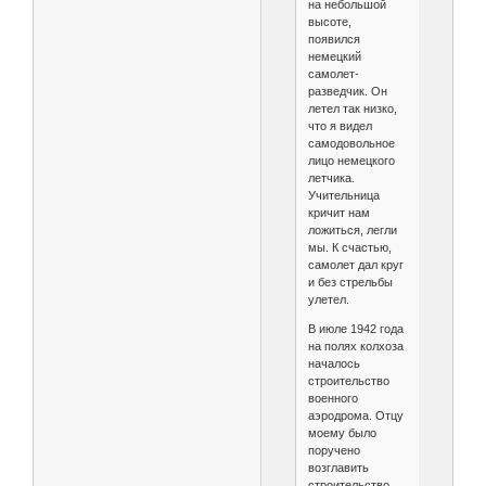
на небольшой
высоте,
появился
немецкий
самолет-
разведчик. Он
летел так низко,
что я видел
самодовольное
лицо немецкого
летчика.
Учительница
кричит нам
ложиться, легли
мы. К счастью,
самолет дал круг
и без стрельбы
улетел.
В июле 1942 года
на полях колхоза
началось
строительство
военного
аэродрома. Отцу
моему было
поручено
возглавить
строительство.