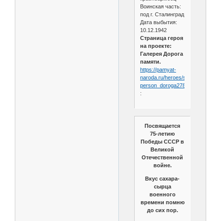
Воинская часть:
под г. Сталинград
Дата выбытия:
10.12.1942
Страница героя
на проекте:
Галерея Дорога
памяти.
https://pamyat-
naroda.ru/heroes/sm-
person_doroga2789054
:
Посвящается
75-летию
Победы СССР в
Великой
Отечественной
войне.
Вкус сахара-
сырца
военного
времени помню
до сих пор.