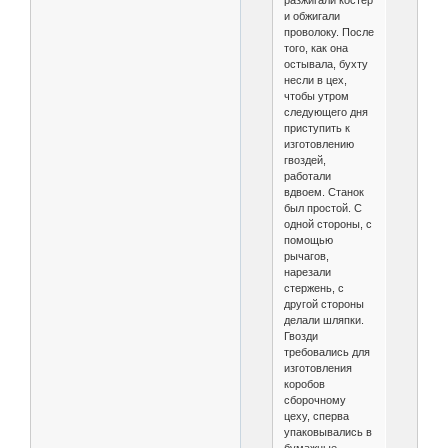
разжигали костер
и обжигали
проволоку. После
того, как она
остывала, бухту
несли в цех,
чтобы утром
следующего дня
приступить к
изготовлению
гвоздей,
работали
вдвоем. Станок
был простой. С
одной стороны, с
помощью
рычагов,
нарезали
стержень, с
другой стороны
делали шляпки.
Гвозди
требовались для
изготовления
коробов
сборочному
цеху, сперва
упаковывались в