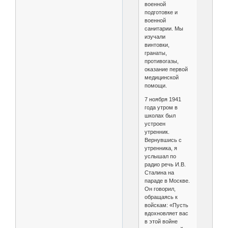
военной
подготовке и
военной
санитарии. Мы
изучали
винтовки,
гранаты,
противогазы,
оказание первой
медицинской
помощи.
7 ноября 1941
года утром в
школах был
устроен
утренник.
Вернувшись с
утренника, я
услышал по
радио речь И.В.
Сталина на
параде в Москве.
Он говорил,
обращаясь к
войскам: «Пусть
вдохновляет вас
в этой войне