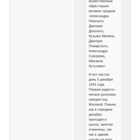
мужественный
образ наших
великих предков
-Александра
Невского,
Дмитрия
Донского,
Кузьмы Минина,
Дмитрия
Пожарского,
Александра
Суворова,
Михаила
Кутузова».
И вот настал
день 5 декабря
1941 года.
Первая радость -
начало разгрома
немцев под
Москвой. Помню,
как в середине
декабря,
приходил в
школу, занятия
отменены, так
как в здании
школы на ночь