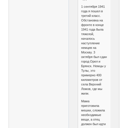
1 сентября 1941
года я пошел в
третий класс.
Обстановка на
фронте в конце
1941 года была
тяжелой,
началось
наступление
немцев на
Москву. 3
октября был сдан
город Орел и
Брянск. Немцы у
Тулы, это
примерно 400
километров от
села Верхний
Ломов, где мы
жили.
Мама
приготовила
мешки, сложила
необходимые
вещи, а отец
должен был идти