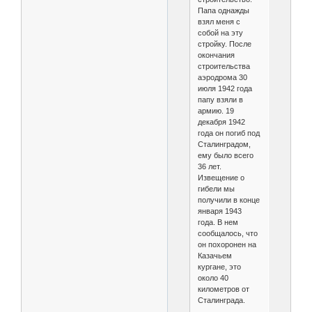
Папа однажды
взял меня с
собой на эту
стройку. После
окончания
строительства
аэродрома 30
июля 1942 года
папу взяли в
армию. 19
декабря 1942
года он погиб под
Сталинградом,
ему было всего
36 лет.
Извещение о
гибели мы
получили в конце
января 1943
года. В нем
сообщалось, что
он похоронен на
Казачьем
кургане, это
около 40
километров от
Сталинграда.