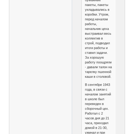
бумажные
пакеты, пакеты
укладывались в
коробки. Утром,
перед началом
работы,
начальник цеха
выстраивал весь
коллектив в
строй, подводил
итоги работы и
ставил задачи.
За хорошую
работу поощряли
- давали талон на
тарелку пшенной
каши в столовой.
В сентябре 1943
года, в связи с
началом занятий
в школе был
переведен в
сборочный цех.
Работал с 2
часов дня до 21
часа, приходил
домой в 21-30,
ужинал и при