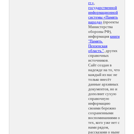
гг.»
,
государственной
информационной
системы «Память
народа»
(проекты
Министерства
обороны РФ),
информация
книги
"Память.
Пензенская
область."
, других
справочных
источников.
Сайт создан в
надежде на то, что
каждый из нас не
только внесёт
данные архивных
документов, но и
дополнит сухую
справочную
информацию
своими бережно
сохраненными
воспоминаниями о
тех, кого уже нет с
нами рядом,
рассказами о ныне