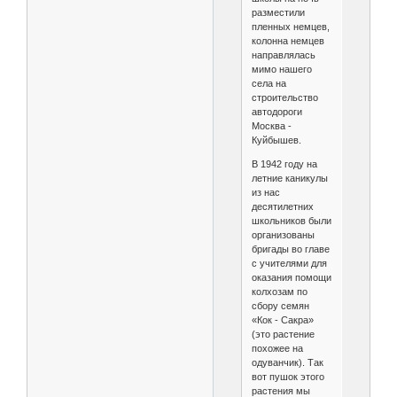
разместили
пленных немцев,
колонна немцев
направлялась
мимо нашего
села на
строительство
автодороги
Москва -
Куйбышев.
В 1942 году на
летние каникулы
из нас
десятилетних
школьников были
организованы
бригады во главе
с учителями для
оказания помощи
колхозам по
сбору семян
«Кок - Сакра»
(это растение
похожее на
одуванчик). Так
вот пушок этого
растения мы