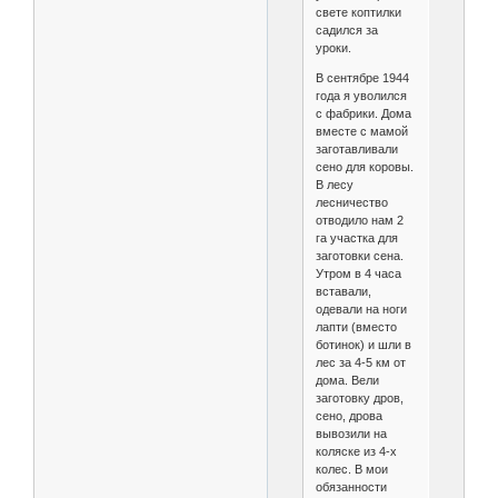
свете коптилки
садился за
уроки.
В сентябре 1944
года я уволился
с фабрики. Дома
вместе с мамой
заготавливали
сено для коровы.
В лесу
лесничество
отводило нам 2
га участка для
заготовки сена.
Утром в 4 часа
вставали,
одевали на ноги
лапти (вместо
ботинок) и шли в
лес за 4-5 км от
дома. Вели
заготовку дров,
сено, дрова
вывозили на
коляске из 4-х
колес. В мои
обязанности