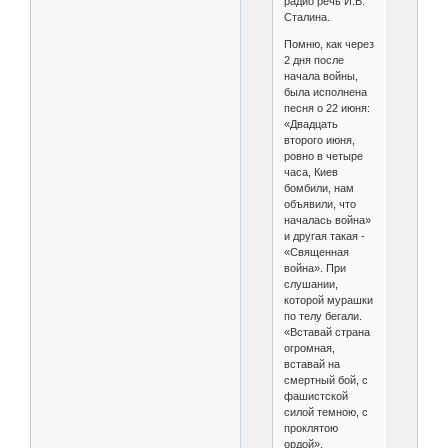
радио речь И.В.
Сталина.
Помню, как через
2 дня после
начала войны,
была исполнена
песня о 22 июня:
«Двадцать
второго июня,
ровно в четыре
часа, Киев
бомбили, нам
объявили, что
началась война»
и другая такая -
«Священная
война». При
слушании,
которой мурашки
по телу бегали.
«Вставай страна
огромная,
вставай на
смертный бой, с
фашистской
силой темною, с
проклятою
ордой».