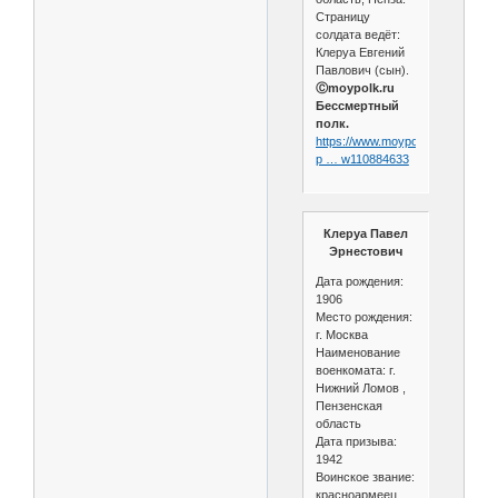
Страницу
солдата ведёт:
Клеруа Евгений
Павлович (сын).
Ⓒmoypolk.ru
Бессмертный
полк.
https://www.moypolk.ru/soldier/kl
p … w110884633
Клеруа Павел
Эрнестович
Дата рождения:
1906
Место рождения:
г. Москва
Наименование
военкомата: г.
Нижний Ломов ,
Пензенская
область
Дата призыва:
1942
Воинское звание:
красноармеец