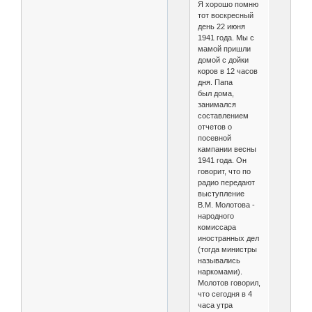
Я хорошо помню
тот воскресный
день 22 июня
1941 года. Мы с
мамой пришли
домой с дойки
коров в 12 часов
дня. Папа
был дома,
занимался
составлением
отчетов о
посевной
кампании весны
1941 года. Он
говорит, что по
радио передают
выступление
В.М. Молотова -
народного
комиссара
иностранных дел
(тогда министры
назывались
наркомами).
Молотов говорил,
что сегодня в 4
часа утра