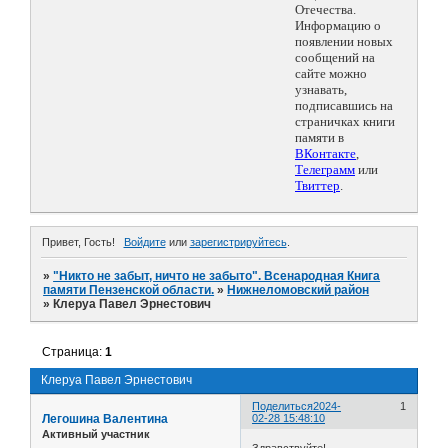
Отечества.
Информацию о
появлении новых
сообщений на
сайте можно
узнавать,
подписавшись на
страничках книги
памяти в
ВКонтакте
,
Телеграмм
или
Твиттер
.
Привет, Гость!
Войдите
или
зарегистрируйтесь
.
»
"Никто не забыт, ничто не забыто". Всенародная Книга
памяти Пензенской области.
»
Нижнеломовский район
»
Клеруа Павел Эрнестович
Страница:
1
Клеруа Павел Эрнестович
Поделиться
2024-
1
Легошина Валентина
02-28 15:48:10
Активный участник
Здравствуйте!