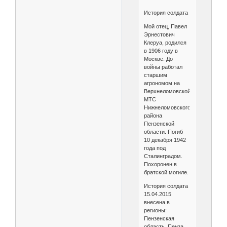
История солдата
Мой отец, Павел
Эрнестович
Клеруа, родился
в 1906 году в
Москве. До
войны работал
старшим
агрономом на
Верхнеломовской
МТС
Нижнеломовского
района
Пензенской
области. Погиб
10 декабря 1942
года под
Сталинградом.
Похоронен в
братской могиле.
История солдата
15.04.2015
внесена в
регионы:
Пензенская
область, Пенза.