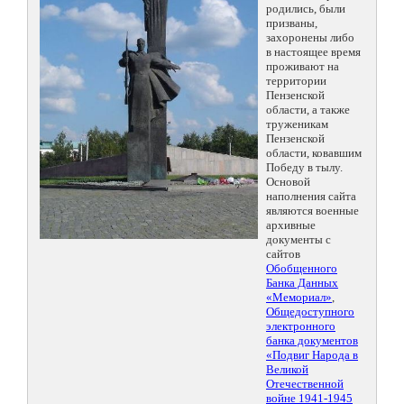
родились, были
призваны,
захоронены либо
в настоящее время
проживают на
территории
Пензенской
области, а также
труженикам
Пензенской
области, ковавшим
Победу в тылу.
Основой
наполнения сайта
являются военные
архивные
документы с
сайтов
Обобщенного
Банка Данных
«Мемориал»
,
Общедоступного
электронного
банка документов
«Подвиг Народа в
Великой
Отечественной
войне 1941-1945