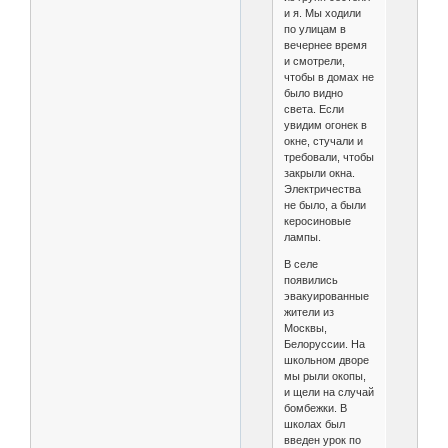
и я. Мы ходили
по улицам в
вечернее время
и смотрели,
чтобы в домах не
было видно
света. Если
увидим огонек в
окне, стучали и
требовали, чтобы
закрыли окна.
Электричества
не было, а были
керосиновые
лампы.
В селе
появились
эвакуированные
жители из
Москвы,
Белоруссии. На
школьном дворе
мы рыли окопы,
и щели на случай
бомбежки. В
школах был
введен урок по