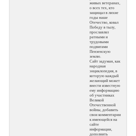
живых ветеранах,
о всех тех, кто
защищал в лихие
годы наше
Отечество, ковал
Победу в тылу,
прославлял
ратными и
трудовыми
подвигами
Пензенскую
землю.
Сайт задуман, как
народная
энциклопедия, в
которую каждый
желающий может
внести известную
ему информацию
об участниках
Великой
Отечественной
войны, добавить
свои комментарии
к имеющейся на
сайте
информации,
дополнить