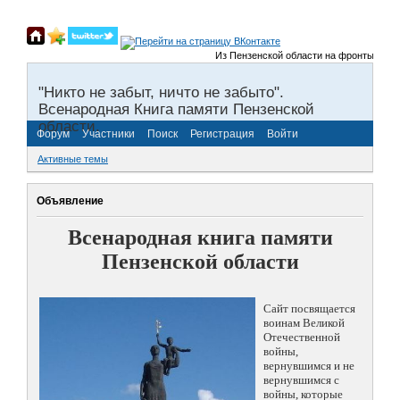
Из Пензенской области на фронты Великой О
"Никто не забыт, ничто не забыто".
Всенародная Книга памяти Пензенской
области.
Форум
Участники
Поиск
Регистрация
Войти
Активные темы
Объявление
Всенародная книга памяти
Пензенской области
Сайт посвящается
воинам Великой
Отечественной
войны,
вернувшимся и не
вернувшимся с
войны, которые