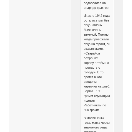
подорвался на
снаряде трактор.
Итак, с 1942 года
остались мы без
отца. Жизнь
была очень
тяжелой. Помню,
когда провожали
отца на фронт, он
сказал маме:
«Старайся
сохранить
корову, чтобы не
пропасть с
голоду». В то
время были
введены
карточки на хлеб,
норма - 199
грамм служащим
и детям.
Работникам по
800 грамм.
В марте 1943
года, мама через
знакомого отца,