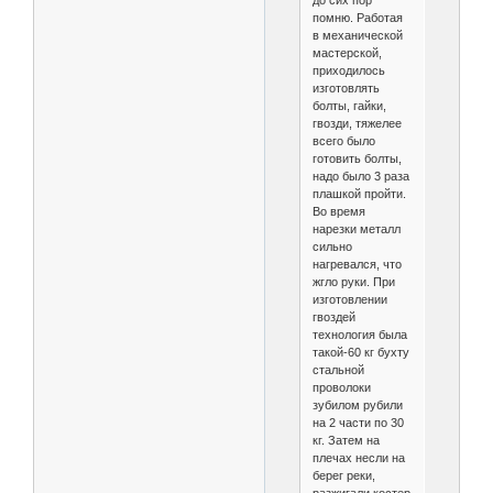
до сих пор
помню. Работая
в механической
мастерской,
приходилось
изготовлять
болты, гайки,
гвозди, тяжелее
всего было
готовить болты,
надо было 3 раза
плашкой пройти.
Во время
нарезки металл
сильно
нагревался, что
жгло руки. При
изготовлении
гвоздей
технология была
такой-60 кг бухту
стальной
проволоки
зубилом рубили
на 2 части по 30
кг. Затем на
плечах несли на
берег реки,