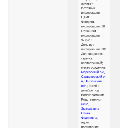
архиве -
Источник
информации:
ЦАМО
Фонд ист.
информации: 58
Опись ист.
информации:
977520
Дело ист.
информации: 201
Доп. сведения:
стрелок;
беспартийный;
место рождения:
Морсовский с/с,
Салтыковский р-
н, Пензенская
обл.
; погиб в
декабре под
Волоколамском.
Родственники:
жена,
Зюзюлькина
Ольга
Федоровна
,
адрес
проживания: