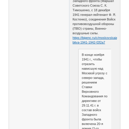
Западного фронта (Маршал
Советского Союза С. К.
Тимошенко, с 18 декабря
1941 генерал-лейтенант Ф. Я.
Костенко), соединения Войск
противовоздушной обороны
(ПВО) страны, Военно-
воздушные силы.
https://bigenc.ru/c/moskovskaia-
bitva-1941-1942-f2f2a7
В конце ноября
1941 г., чтобы
отразить
нависшую над
Москвой угрозу с
северо-запада,
решением
Ставки
Верховного
Командования по
директиве от
29.11.41 г. в
состав войск
Западного
фронта была
включена 20-я
армия (2-го