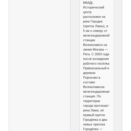
МКАД).
Исторический
центр
расположен на
реке Городне
(приток Ламы), в
5 км к северу от
железнодорожной
станции
Волоколамск на
линии Москва —
Рига. С 2003 года
после вхождения
рабочего посёлка
Привокзальный и
деревни
Порохово в
составе
Волоколамска
железнодорожная
станция. По
территории
города протекает
река Лама, её
правый приток
Городёнка и два
левых притока
Городёнки —