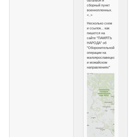
батальон и
сборный пункт
военнопленных.
<..>
Несколько схем
и ссылок... как
пишется на
сайте "ПАМЯТЬ
НАРОДА" об
"Оборонительной
операции на
малоярославецком
и можайском
направлениях"