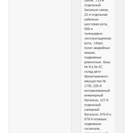
связи, 713-й
отдельный
батальон связи,
22-я отдельная
кабельно-
шестовая рота,
569-я
телеграфно-
эксплуатационная
рота, сборн.
пункт аварийных
машин,
подвижные
ремонтные базы
№ 8 и № 67,
склад авто-
бронетанкового
имущества №
1735, 226-й
моторизованный
инженерный
батальон, 127-й
отдельный
саперный
батальон, 670-й и
679-й полевые
подвижные
госпитали,