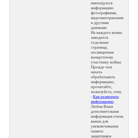
имеющуюся
информацию
фотографиями,
видеоматериалами
и другими
данными.
На каждого воина
заводится
отдельная
страница,
посвященная
конкретному
участнику войны.
Прежде чем
начать
обрабатывать
информацию,
прочитайте,
пожалуйста, тему
-
Как размещать
информацию
.
Любая Ваша
дополнительная
информация очень
важна для
увековечивания
памяти
защитников