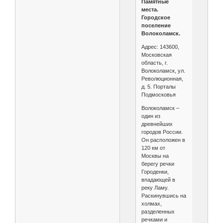
Памятные
места.
Городское
поселение
Волоколамск.
Адрес: 143600,
Московская
область, г.
Волоколамск, ул.
Революционная,
д. 5. Порталы
Подмосковья
Волоколамск –
один из
древнейших
городов России.
Он расположен в
120 км от
Москвы на
берегу речки
Городенки,
впадающей в
реку Ламу.
Раскинувшись на
холмах,
разделенных
речками и