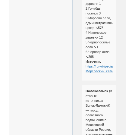
деревня 1
2 Голубцы
посёлок 3
3 Морсово село,
административный
центр ↘575
4 Никольское
деревня 12
5 Чернопоселье
село ↘1
6 Чернояр село
↘268
Источник:
https://ru.wikipedia.org/wiki/
Морсовский_сельсовет
Волокола́мск
(в
старых
источниках
Волок-Ламский)
— город
областного
подчинения в
Московской
области России,
административный