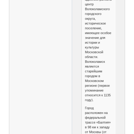
центр
Волоколамского
городского
округа,
историческое
поселение,
имеющее особое
значение для
истории и
культуры
Московской
области.
Волоколамск
является
старейшим
городом в
Московском
регионе (первое
упоминание
относится к 1135
году).
Город
расположен на
федеральной
трассе «Балтия»
в 98 км к западу
от Москвы (от