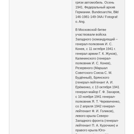
грязи автомобиль. Осень
1941. Федеральный архив
Германии. Bundesarchiv, Bild
146-1981-149-34A / Fotograf:
o. Ang.
В Московской битве
участвовали войска
Западного (командующий –
генерал-полковник И. С.
Конев, с 11 октября 1941 г.
генерал армии Г. К. Жуков),
Калининского (генерал-
полковник И. С. Конев),
Резервного (Маршал
Советского Союза С. М.
Будённый), Брянского
(генерал-лейтенант А. И.
Ерёменко, с 13 октября 1941
генерал-майор Г. Ф. Захаров,
с 10 ноября 1941 генерал-
полковник Я. Т. Черевиченко,
со 2 апреля 1942 генерал-
лейтенант Ф. И. Голиков),
левого крыла Северо-
Западного фронта (генерал-
лейтенант П. А. Курочкин) и
правого крыла Юго-