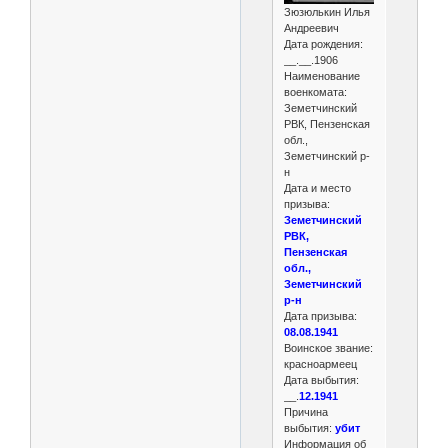
Зюзюлькин Илья
Андреевич
Дата рождения:
__.__.1906
Наименование
военкомата:
Земетчинский
РВК, Пензенская
обл.,
Земетчинский р-
н
Дата и место
призыва:
Земетчинский
РВК,
Пензенская
обл.,
Земетчинский
р-н
Дата призыва:
08.08.1941
Воинское звание:
красноармеец
Дата выбытия:
__.
12.1941
Причина
выбытия:
убит
Информация об