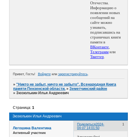
Отечества.
Информацию о
появлении новых
сообщений на
сайте можно
узнавать,
подписавшись на
страничках книги
памяти в
ВКонтакте
,
Телеграмм
или
Твиттер
.
Привет, Гость!
Войдите
или
зарегистрируйтесь
.
»
"Никто не забыт, ничто не забыто". Всенародная Книга
памяти Пензенской области.
»
Земетчинский район
»
Зюзюлькин Илья Андреевич
Страница:
1
Зюзюлькин Илья Андреевич
Поделиться
2024-
1
Легошина Валентина
04-07 14:01:50
Активный участник
Здравствуйте!