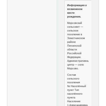
Информация о
возможном
месте
рождения.
Морсовский
сельсовет —
сельское
поселение в
Земетчинском
районе
Пензенской
области
Российской
Федерации.
Административный
центр — село
Морсово.
Состав
сельского
поселения
№ Населённый
пункт Тип
населённого
пункта
Население
1 Александровка