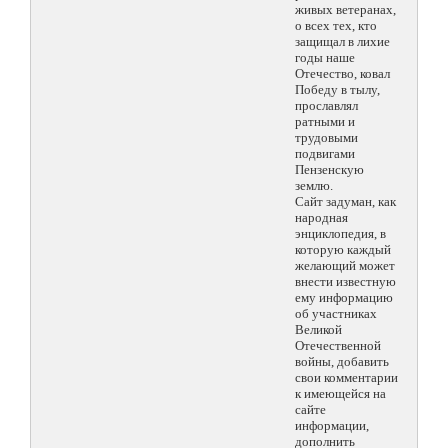
живых ветеранах,
о всех тех, кто
защищал в лихие
годы наше
Отечество, ковал
Победу в тылу,
прославлял
ратными и
трудовыми
подвигами
Пензенскую
землю.
Сайт задуман, как
народная
энциклопедия, в
которую каждый
желающий может
внести известную
ему информацию
об участниках
Великой
Отечественной
войны, добавить
свои комментарии
к имеющейся на
сайте
информации,
дополнить