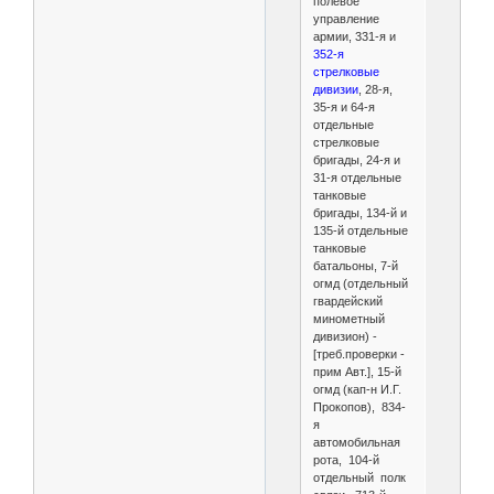
полевое
управление
армии, 331-я и
352-я
стрелковые
дивизии
, 28-я,
35-я и 64-я
отдельные
стрелковые
бригады, 24-я и
31-я отдельные
танковые
бригады, 134-й и
135-й отдельные
танковые
батальоны, 7-й
огмд (отдельный
гвардейский
минометный
дивизион) -
[треб.проверки -
прим Авт.], 15-й
огмд (кап-н И.Г.
Прокопов), 834-
я
автомобильная
рота, 104-й
отдельный полк