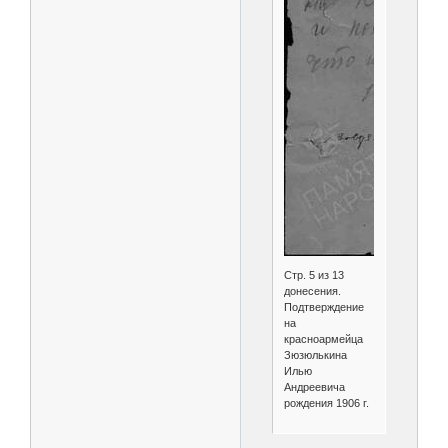
Стр. 5 из 13
донесения.
Подтверждение
на
красноармейца
Зюзюлькина
Илью
Андреевича
рождения 1906 г.