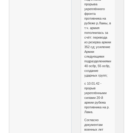
прорыва
укреплённого
фронта
противника на
рубеже р.Ламы, в
т.ч. армия
пополнилась за
счёт: перевода
из резерва армии
352 сд; усиление
Армии
следующими
подразделениями:
40 осбр, 55 осбр,
создание
ударных групп;
с 10.01.42 -
прорыв
укреплёнными
силами 20-й
армии рубежа
противника на р.
Лама.
Согласно
документам
военных лет