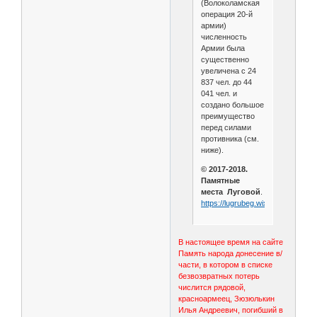
(Волоколамская
операция 20-й
армии)
численность
Армии была
существенно
увеличена с 24
837 чел. до 44
041 чел. и
создано большое
преимущество
перед силами
противника (см.
ниже).
© 2017-2018.
Памятные
места Луговой
.
https://lugrubeg.wixsite.com/mem
В настоящее время на сайте
Память народа донесение в/
части, в котором в списке
безвозвратных потерь
числится рядовой,
красноармеец, Зюзюлькин
Илья Андреевич, погибший в