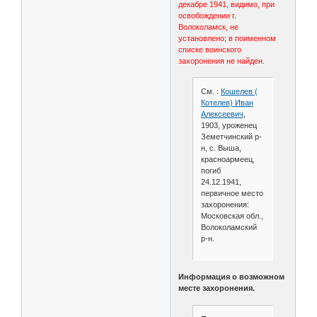
декабре 1941, видимо, при
освобождении г.
Волоколамск, не
установлено; в поименном
списке воинского
захоронения не найден.
См. :
Кошелев (
Котелев) Иван
Алексеевич
,
1903, уроженец
Земетчинский р-
н, с. Выша,
красноармеец,
погиб
24.12.1941,
первичное место
захоронения:
Московская обл.,
Волоколамский
р-н.
Информация о возможном
месте захоронения.