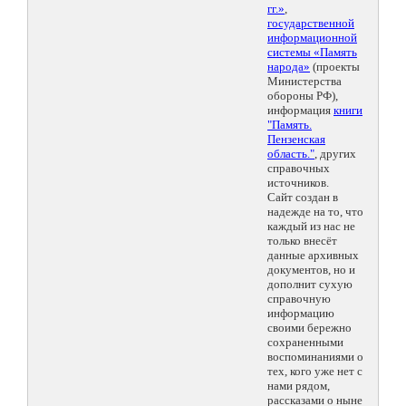
гг.»
,
государственной
информационной
системы «Память
народа»
(проекты
Министерства
обороны РФ),
информация
книги
"Память.
Пензенская
область."
, других
справочных
источников.
Сайт создан в
надежде на то, что
каждый из нас не
только внесёт
данные архивных
документов, но и
дополнит сухую
справочную
информацию
своими бережно
сохраненными
воспоминаниями о
тех, кого уже нет с
нами рядом,
рассказами о ныне