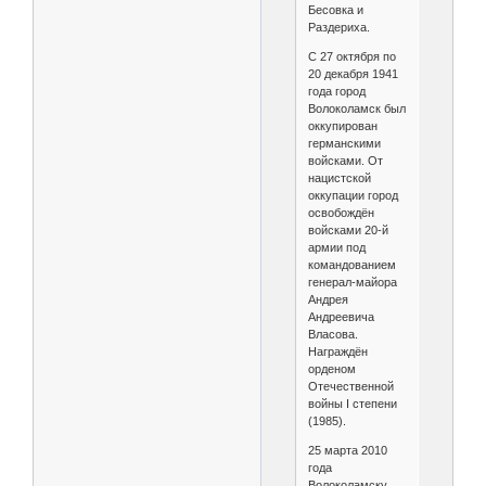
Бесовка и
Раздериха.
С 27 октября по
20 декабря 1941
года город
Волоколамск был
оккупирован
германскими
войсками. От
нацистской
оккупации город
освобождён
войсками 20-й
армии под
командованием
генерал-майора
Андрея
Андреевича
Власова.
Награждён
орденом
Отечественной
войны I степени
(1985).
25 марта 2010
года
Волоколамску