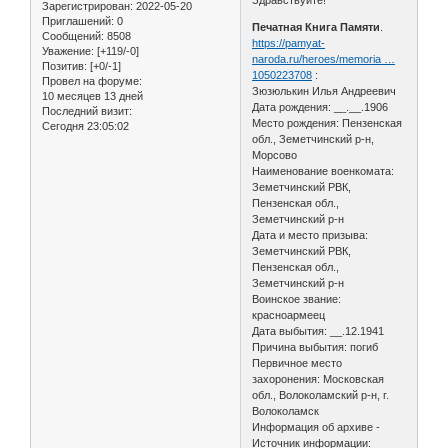
Зарегистрирован
: 2022-05-20
Приглашений:
0
Печатная Книга Памяти
.
Сообщений:
8508
https://pamyat-
Уважение:
[+119/-0]
naroda.ru/heroes/memoria …
Позитив:
[+0/-1]
1050223708
:
Провел на форуме:
Зюзюлькин Илья Андреевич
10 месяцев 13 дней
Дата рождения: __.__.1906
Последний визит:
Место рождения: Пензенская
Сегодня 23:05:02
обл., Земетчинский р-н,
Морсово
Наименование военкомата:
Земетчинский РВК,
Пензенская обл.,
Земетчинский р-н
Дата и место призыва:
Земетчинский РВК,
Пензенская обл.,
Земетчинский р-н
Воинское звание:
красноармеец
Дата выбытия: __.12.1941
Причина выбытия: погиб
Первичное место
захоронения: Московская
обл., Волоколамский р-н, г.
Волоколамск
Информация об архиве -
Источник информации: