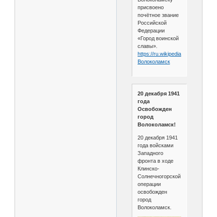
присвоено
почётное звание
Российской
Федерации
«Город воинской
славы».
https://ru.wikipedia.org/wiki/
Волоколамск
20 декабря 1941
года
Освобожден
город
Волоколамск!
20 декабря 1941
года войсками
Западного
фронта в ходе
Клинско-
Солнечногорской
операции
освобожден
город
Волоколамск.