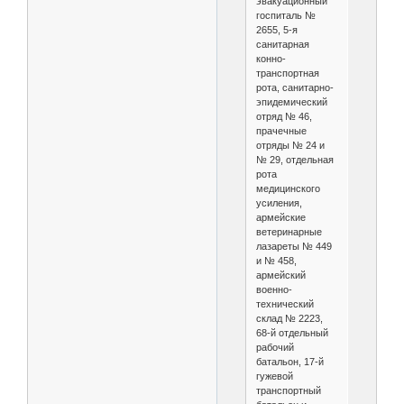
эвакуационный
госпиталь №
2655, 5-я
санитарная
конно-
транспортная
рота, санитарно-
эпидемический
отряд № 46,
прачечные
отряды № 24 и
№ 29, отдельная
рота
медицинского
усиления,
армейские
ветеринарные
лазареты № 449
и № 458,
армейский
военно-
технический
склад № 2223,
68-й отдельный
рабочий
батальон, 17-й
гужевой
транспортный