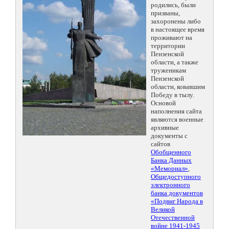
родились, были
призваны,
захоронены либо
в настоящее время
проживают на
территории
Пензенской
области, а также
труженикам
Пензенской
области, ковавшим
Победу в тылу.
Основой
наполнения сайта
являются военные
архивные
документы с
сайтов
Обобщенного
Банка Данных
«Мемориал»
,
Общедоступного
электронного
банка документов
«Подвиг Народа в
Великой
Отечественной
войне 1941-1945