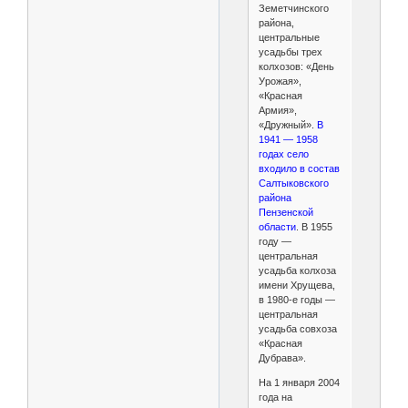
Земетчинского
района,
центральные
усадьбы трех
колхозов: «День
Урожая»,
«Красная
Армия»,
«Дружный».
В
1941 — 1958
годах село
входило в состав
Салтыковского
района
Пензенской
области
. В 1955
году —
центральная
усадьба колхоза
имени Хрущева,
в 1980-е годы —
центральная
усадьба совхоза
«Красная
Дубрава».
На 1 января 2004
года на