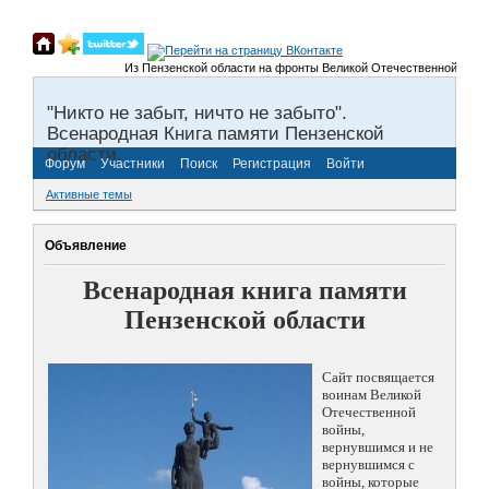
Из Пензенской области на фронты Великой Отечественной войны было
"Никто не забыт, ничто не забыто".
Всенародная Книга памяти Пензенской
области.
Форум
Участники
Поиск
Регистрация
Войти
Активные темы
Объявление
Всенародная книга памяти
Пензенской области
Сайт посвящается
воинам Великой
Отечественной
войны,
вернувшимся и не
вернувшимся с
войны, которые