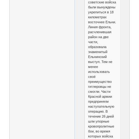
советские войска
были вынуждены
укрепиться в 18
километрах
восточнее Ельни.
Линия фронта,
расчленившая
район на две
части,
образовала
знаменитый
Ельнинский
выступ. Тем не
менее
использовать
своё
преимущество
гитлеровцы не
смогли. Части
Красной армии
предприняли
наступательную
операцию. В
течение 26 дней
шли упорные
кровопролитные
бои, во время
которых войска