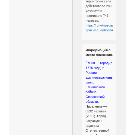
территории села
действовало 289
хозяйств и
проживало 741
человек.
https://ru.wikipedia.org/wiki/
Красная_Дубрава_
(Пензенская
Информация о
месте пленения.
Е́льня — город (с
1776 года) в
России,
административный
центр
Ельнинского
района
Смоленской
области.
Население —
8332 человек
(2021). Город
награждён
орденом
Отечественной