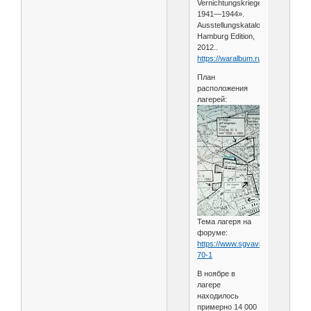
Vernichtungskrieges
1941—1944».
Ausstellungskatalog.
Hamburg Edition,
2012..
https://waralbum.ru/364695/
План
расположения
лагерей:
Тема лагеря на
форуме:
https://www.sgvavia.ru/forum/814
70-1
В ноябре в
лагере
находилось
примерно 14 000