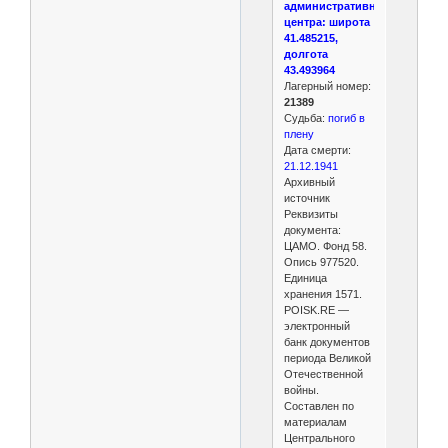
административного
центра: широта
41.485215,
долгота
43.493964
Лагерный номер:
21389
Судьба:
погиб в
плену
Дата смерти:
21.12.1941
Архивный
источник
Реквизиты
документа:
ЦАМО. Фонд 58.
Опись 977520.
Единица
хранения 1571.
POISK.RE —
электронный
банк документов
периода Великой
Отечественной
войны.
Составлен по
материалам
Центрального