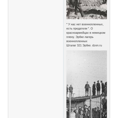
" У нас нет военнопленных,
есть предатели ". О
красноармейцах в немецком
плену. Эрбке лагерь
военнопленных
Шталаг 321 Эрбке. dzen.ru