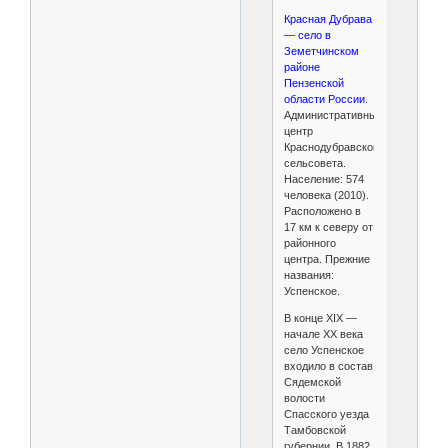
Красная Дубрава
— село в
Земетчинском
районе
Пензенской
области России
.
Административный
центр
Краснодубравского
сельсовета.
Население: 574
человека (2010).
Расположено в
17 км к северу от
районного
центра. Прежние
названия:
Успенское.
В конце XIX —
начале XX века
село Успенское
входило в состав
Сядемской
волости
Спасского уезда
Тамбовской
губернии. В 1882