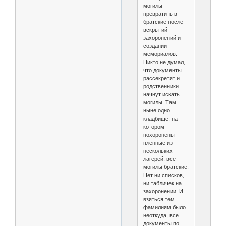
могилы
превратить в
братские после
вскрытий
захоронений и
создании
мемориалов.
Никто не думал,
что документы
рассекретят и
родственники
начнут искать
могилы. Там
ныне одно
кладбище, на
котором
похоронены
пленные из
нескольких
лагерей, все
могилы братские.
Нет ни списков,
ни табличек на
захоронении. И
взяться тем
фамилиям было
неоткуда, все
документы по