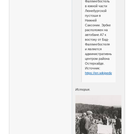
Фаллингбостель
в южной части
Люнебургской
пустоши в
Нижней
Саксонии. Эрбке
расположен на
автобане A7 к
востоку от Бад-
Фаллингбостеля
и является
административным
центром района
Остерхайде.
Источник:
https://en.wikipedia.org/wiki/Oerb
История.