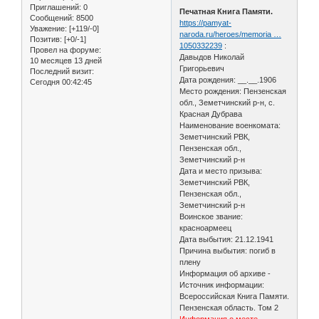
Приглашений:
0
Печатная Книга Памяти.
Сообщений:
8500
https://pamyat-
Уважение:
[+119/-0]
naroda.ru/heroes/memoria …
Позитив:
[+0/-1]
1050332239
:
Провел на форуме:
Давыдов Николай
10 месяцев 13 дней
Григорьевич
Последний визит:
Дата рождения: __.__.1906
Сегодня 00:42:45
Место рождения: Пензенская
обл., Земетчинский р-н, с.
Красная Дубрава
Наименование военкомата:
Земетчинский РВК,
Пензенская обл.,
Земетчинский р-н
Дата и место призыва:
Земетчинский РВК,
Пензенская обл.,
Земетчинский р-н
Воинское звание:
красноармеец
Дата выбытия: 21.12.1941
Причина выбытия: погиб в
плену
Информация об архиве -
Источник информации:
Всероссийская Книга Памяти.
Пензенская область. Том 2
Информация о месте