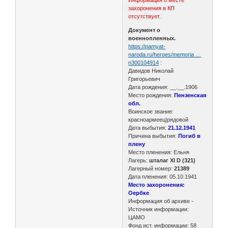
захоронения в КП
отсутствует.
Документ о
военнопленных.
https://pamyat-
naroda.ru/heroes/memoria …
n300104914
:
Давидов Николай
Григорьевич
Дата рождения: __.__.1906
Место рождения:
Пензенская
обл.
Воинское звание:
красноармеец|рядовой
Дата выбытия:
21.12.1941
Причина выбытия:
Погиб в
плену
Место пленения: Ельня
Лагерь:
шталаг XI D (321)
Лагерный номер:
21389
Дата пленения: 05.10.1941
Место захоронения:
Оербке
Информация об архиве -
Источник информации:
ЦАМО
Фонд ист. информации: 58