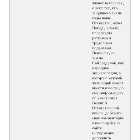
живых ветеранах,
о всех тех, кто
защищал в лихие
годы наше
Отечество, ковал
Победу в тылу,
прославлял
ратными и
трудовыми
подвигами
Пензенскую
землю.
Сайт задуман, как
народная
энциклопедия, в
которую каждый
желающий может
внести известную
ему информацию
об участниках
Великой
Отечественной
войны, добавить
свои комментарии
к имеющейся на
сайте
информации,
дополнить