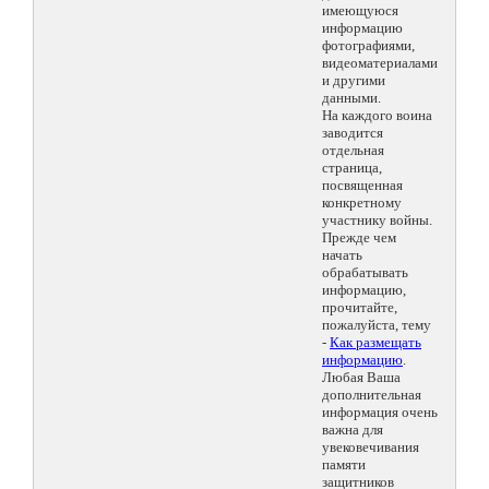
имеющуюся
информацию
фотографиями,
видеоматериалами
и другими
данными.
На каждого воина
заводится
отдельная
страница,
посвященная
конкретному
участнику войны.
Прежде чем
начать
обрабатывать
информацию,
прочитайте,
пожалуйста, тему
-
Как размещать
информацию
.
Любая Ваша
дополнительная
информация очень
важна для
увековечивания
памяти
защитников