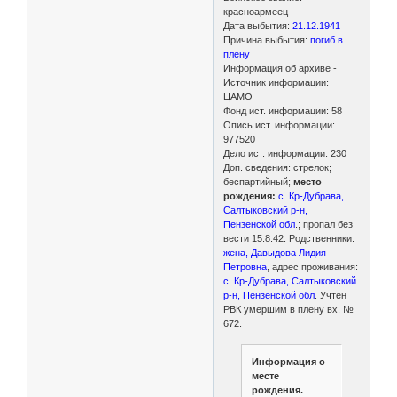
красноармеец
Дата выбытия:
21.12.1941
Причина выбытия:
погиб в
плену
Информация об архиве -
Источник информации:
ЦАМО
Фонд ист. информации: 58
Опись ист. информации:
977520
Дело ист. информации: 230
Доп. сведения: стрелок;
беспартийный;
место
рождения:
с. Кр-Дубрава,
Салтыковский р-н,
Пензенской обл
.; пропал без
вести 15.8.42. Родственники:
жена, Давыдова Лидия
Петровна
, адрес проживания:
с. Кр-Дубрава, Салтыковский
р-н, Пензенской обл
. Учтен
РВК умершим в плену вх. №
672.
Информация о
месте
рождения.