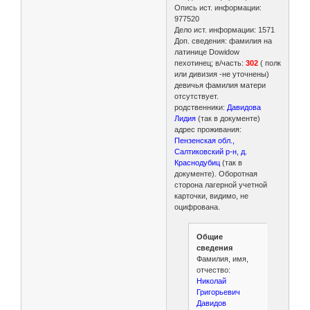
Опись ист. информации:
977520
Дело ист. информации: 1571
Доп. сведения: фамилия на
латинице Dowidow
пехотинец; в/часть:
302
( полк
или дивизия -не уточнены)
девичья фамилия матери
отсутствует.
родственники:
Давидова
Лидия
(так в документе)
адрес проживания:
Пензенская обл.,
Салтиковский р-н, д.
Краснодубиц
(так в
документе). Оборотная
сторона лагерной учетной
карточки, видимо, не
оцифрована.
Общие
сведения
Фамилия, имя,
отчество:
Николай
Григорьевич
Давидов