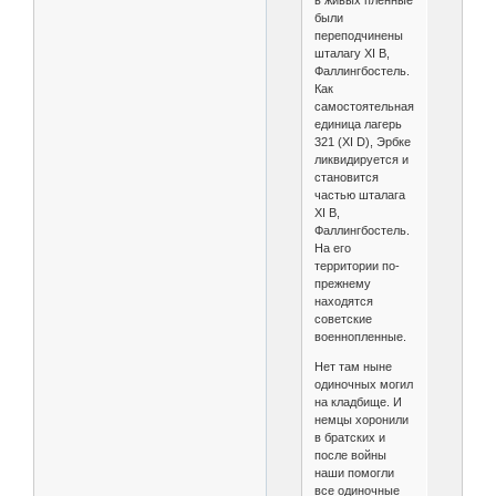
в живых пленные
были
переподчинены
шталагу XI В,
Фаллингбостель.
Как
самостоятельная
единица лагерь
321 (XI D), Эрбке
ликвидируется и
становится
частью шталага
XI В,
Фаллингбостель.
На его
территории по-
прежнему
находятся
советские
военнопленные.
Нет там ныне
одиночных могил
на кладбище. И
немцы хоронили
в братских и
после войны
наши помогли
все одиночные