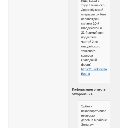
года, когда в
ходе Ельнинско-
Дорогобужской
операции он был
освобождён
силами 10-й
гвардейской и
21-й армий при
поддержке
частей 2-го
гвардейского
танкового
корпуса
(Западный
фронт).
https://ru.wikipedia.org/wiki/
Ельня
Информация о месте
захоронения.
Эрбке -
некорпоративная
немецкая
деревня в районе
Зольтау-