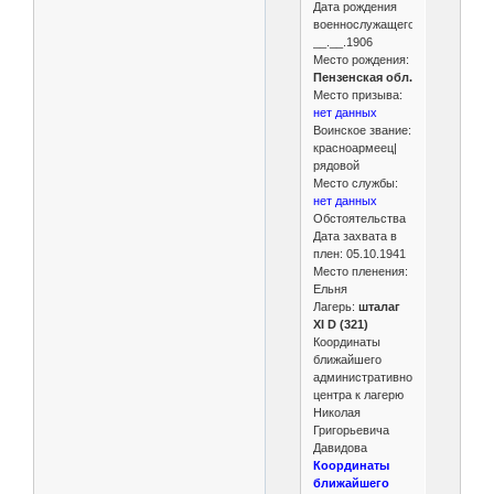
Дата рождения
военнослужащего:
__.__.1906
Место рождения:
Пензенская обл.
Место призыва:
нет данных
Воинское звание:
красноармеец|
рядовой
Место службы:
нет данных
Обстоятельства
Дата захвата в
плен: 05.10.1941
Место пленения:
Ельня
Лагерь:
шталаг
XI D (321)
Координаты
ближайшего
административного
центра к лагерю
Николая
Григорьевича
Давидова
Координаты
ближайшего