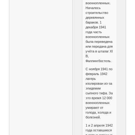
военнопленных.
Началось
строительство
деревянных
бараков. 1
декабря 1941
года часть
военнопленных
была переведена
или передана для
учёта в шталаг XI
B,
Фаллингбостель.
С ноября 1941 по
февраль 1942
лагерь
изолирован из-за
эпидемии
сыпного тифа. За
это время 12 000
военнопленных
умирают от
голода, холода и
болезней.
1 и 2 апреля 1942
года оставшиеся