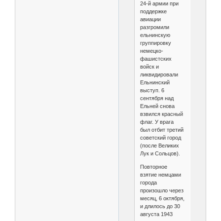
24-й армии при
поддержке
авиации
разгромили
ельнинскую
группировку
немецко-
фашистских
войск и
ликвидировали
Ельнинский
выступ. 6
сентября над
Ельней снова
взвился красный
флаг. У врага
был отбит третий
советский город
(после Великих
Лук и Сольцов).
Повторное
взятие немцами
города
произошло через
месяц, 6 октября,
и длилось до 30
августа 1943