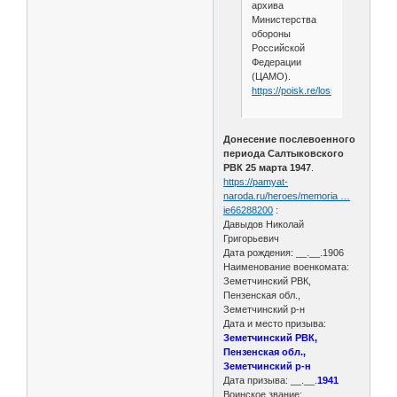
архива
Министерства
обороны
Российской
Федерации
(ЦАМО).
https://poisk.re/loss/prisoners/3
Донесение послевоенного
периода Салтыковского
РВК 25 марта 1947
.
https://pamyat-
naroda.ru/heroes/memoria …
ie66288200
:
Давыдов Николай
Григорьевич
Дата рождения: __.__.1906
Наименование военкомата:
Земетчинский РВК,
Пензенская обл.,
Земетчинский р-н
Дата и место призыва:
Земетчинский РВК,
Пензенская обл.,
Земетчинский р-н
Дата призыва: __.__.
1941
Воинское звание: