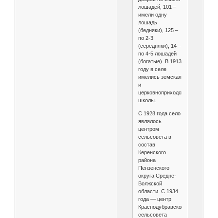
лошадей, 101 –
имели одну
лошадь
(бедняки), 125 –
по 2-3
(середняки), 14 –
по 4-5 лошадей
(богатые). В 1913
году в селе
имелись земская
и
церковноприходская
школы.
С 1928 года село
являлось
центром
сельсовета в
состав
Керенского
района
Пензенского
округа Средне-
Волжской
области. С 1934
года — центр
Краснодубравского
сельсовета