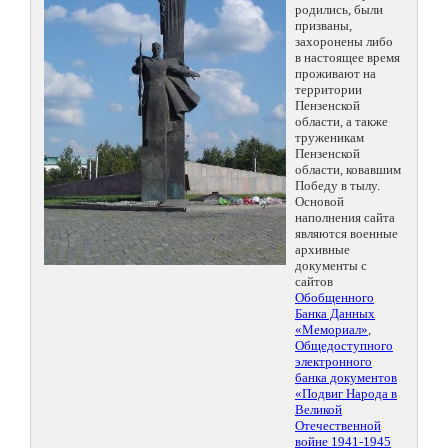
родились, были
призваны,
захоронены либо
в настоящее время
проживают на
территории
Пензенской
области, а также
труженикам
Пензенской
области, ковавшим
Победу в тылу.
Основой
наполнения сайта
являются военные
архивные
документы с
сайтов
Обобщенного
Банка Данных
«Мемориал»
,
Общедоступного
электронного
банка документов
«Подвиг Народа в
Великой
Отечественной
войне 1941-1945