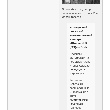
Фаллингбостель, лагерь
военнопленных. Шталаг 11 в
Фаллингбостель.
Истощенный
советский
военнопленный
в лагере
«Шталаг XI D
(321)» в Эрбке.
Подпись к
фотографии на
немецком языке:
«Todeskandidat»
(«кандидат в
мертвецы»).
Категория:
Советские
военнопленные
Информация о
фото
Место съемки:
провинция
Ганновер,