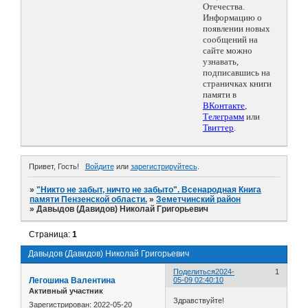
Отечества.
Информацию о
появлении новых
сообщений на
сайте можно
узнавать,
подписавшись на
страничках книги
памяти в
ВКонтакте
,
Телеграмм
или
Твиттер
.
Привет, Гость!
Войдите
или
зарегистрируйтесь
.
»
"Никто не забыт, ничто не забыто". Всенародная Книга
памяти Пензенской области.
»
Земетчинский район
»
Давыдов (Давидов) Николай Григорьевич
Страница:
1
Давыдов (Давидов) Николай Григорьевич
Поделиться
2024-
1
Легошина Валентина
05-09 02:40:10
Активный участник
Здравствуйте!
Зарегистрирован
: 2022-05-20