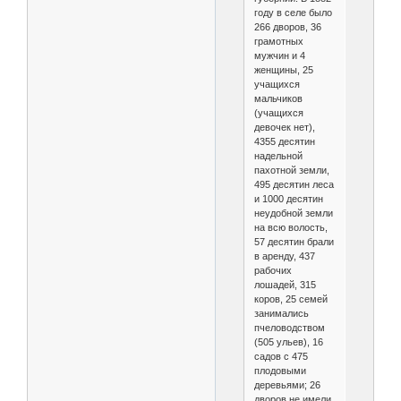
году в селе было
266 дворов, 36
грамотных
мужчин и 4
женщины, 25
учащихся
мальчиков
(учащихся
девочек нет),
4355 десятин
надельной
пахотной земли,
495 десятин леса
и 1000 десятин
неудобной земли
на всю волость,
57 десятин брали
в аренду, 437
рабочих
лошадей, 315
коров, 25 семей
занимались
пчеловодством
(505 ульев), 16
садов с 475
плодовыми
деревьями; 26
дворов не имели