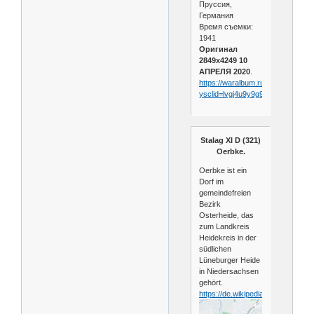
Пруссия,
Германия
Время съемки:
1941
Оригинал
2849x4249
10
АПРЕЛЯ 2020
.
https://waralbum.ru/386355/?
ysclid=lvgj4u9y9g952150791
Stalag XI D (321)
Oerbke.
Oerbke ist ein
Dorf im
gemeindefreien
Bezirk
Osterheide, das
zum Landkreis
Heidekreis in der
südlichen
Lüneburger Heide
in Niedersachsen
gehört.
https://de.wikipedia.org/wiki/Oerb