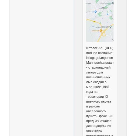
Шталаг 321 (XI D)
полное название:
Kriegsgefangenen
Mannsschtatsstammlager
- стационарный
лагерь для
военнопленных
был создан в
мае-июле 1941
года на
территории XI
военного округа
в районе
населенного
пункта Эрбке. Он
предназначался
для содержания
советских
военнопленных и