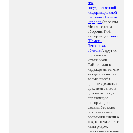
гг.»
,
государственной
информационной
системы «Память
народа»
(проекты
Министерства
обороны РФ),
информация
книги
"Память.
Пензенская
область."
, других
справочных
источников.
Сайт создан в
надежде на то, что
каждый из нас не
только внесёт
данные архивных
документов, но и
дополнит сухую
справочную
информацию
своими бережно
сохраненными
воспоминаниями о
тех, кого уже нет с
нами рядом,
рассказами о ныне