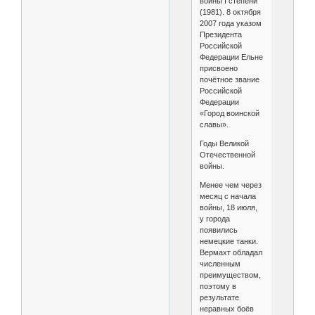
войны I степени
(1981). 8 октября
2007 года указом
Президента
Российской
Федерации Ельне
присвоено
почётное звание
Российской
Федерации
«Город воинской
славы».
Годы Великой
Отечественной
войны.
Менее чем через
месяц с начала
войны, 18 июля,
у города
появились
немецкие танки.
Вермахт обладал
численным
преимуществом,
поэтому в
результате
неравных боёв