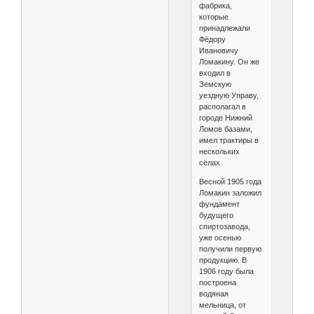
фабрика,
которые
принадлежали
Фёдору
Ивановичу
Ломакину. Он же
входил в
Земскую
уездную Управу,
располагал в
городе Нижний
Ломов базами,
имел трактиры в
нескольких
сёлах.
Весной 1905 года
Ломакин заложил
фундамент
будущего
спиртозавода,
уже осенью
получили первую
продукцию. В
1906 году была
построена
водяная
мельница, от