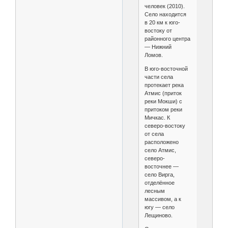
человек (2010).
Село находится
в 20 км к юго-
востоку от
районного центра
— Нижний
Ломов.
В юго-восточной
части села
протекает река
Атмис (приток
реки Мокши) с
притоком реки
Мичкас. К
северо-востоку
от села
расположено
село Атмис,
северо-
восточнее —
село Вирга,
отделённое
лесным
массивом, а к
югу — село
Лещиново.