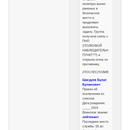
политрук вынес
раненых в
безопасное
место и
продолжил
выполнять
задачу. Группа
получила связь с
ПНП
(ПОЛКОВОЙ
НАБЛЮДАТЕЛЬНЫЙ
ПУНКТ??) и
открыла огонь по
противнику.
(ПОСЛЕСЛОВИЕ).
Шагдуев Булат
Буланович
Приказ об
исключении из
списков
Дата рождения:
__.__.1919
Воинское звание:
лейтенант
Последнее место
службы: 55 ап