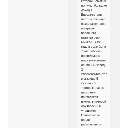
которой Ломакин
получал большие
доходы.
Впоследствии
часть мельницы
была разрушена
во время
весеннего
разлива реки
Мичкас. В 1913
году в селе были
7 маслобоен и
просодранок,
шерсточесальня,
овчинный завод,
2
хлебозаготовительных
магазина, 5
кузниц и 5
торговых лавок;
церковно-
приходская
школа, в которой
обучалось 56
учащихся.
Грамотность
среди
работающего