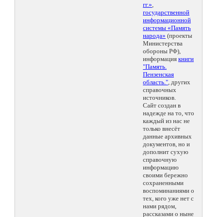
гг.»
,
государственной
информационной
системы «Память
народа»
(проекты
Министерства
обороны РФ),
информация
книги
"Память.
Пензенская
область."
, других
справочных
источников.
Сайт создан в
надежде на то, что
каждый из нас не
только внесёт
данные архивных
документов, но и
дополнит сухую
справочную
информацию
своими бережно
сохраненными
воспоминаниями о
тех, кого уже нет с
нами рядом,
рассказами о ныне