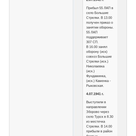
Прибыл 55 ЛАП в
село Большие
Стрелки. В 13.00
получен приказ о
занятии обороны.
55 ЛАП
поддерживает
307 СП.
В 16.00 занял
оборону (иск)
совхоз Большие
Стрелки (иск.)
Николаевка
(иск.)
Фундаминка,
(иск.) Каменка -
Рыковская.
4.07.1941 г.
Выступили в
направлении
Зборово через
село Турск в 8.30
из местечка
Стрелки. В 14.00
прибыли в район
боевых