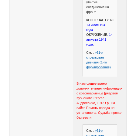
убытия
соединения на
фронт.
КОНТРНАСТУПЛЕНИЕ.
13 июля 1941
года.
ОКРУЖЕНИЕ.
14
августа 1941
года.
См. :
>61-я
стрелковая
дивизия (1-го
формирования)
В настоящее время
дополнительная информация
о красноармейце |рядовом
Кузнецове Сергее
Андреевиче, 1912 г.р., на
сайте Память народа не
установлена. Судьба: пропал
без вести.
См. :
>61-я
стрелковая