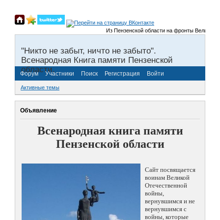
Из Пензенской области на фронты Великой Отечес
"Никто не забыт, ничто не забыто".
Всенародная Книга памяти Пензенской
области.
Форум
Участники
Поиск
Регистрация
Войти
Активные темы
Объявление
Всенародная книга памяти
Пензенской области
Сайт посвящается
воинам Великой
Отечественной
войны,
вернувшимся и не
вернувшимся с
войны, которые