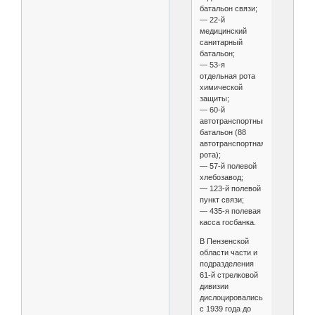
батальон связи;
— 22-й
медицинский
санитарный
батальон;
— 53-я
отдельная рота
химической
защиты;
— 60-й
автотранспортный
батальон (88
автотранспортная
рота);
— 57-й полевой
хлебозавод;
— 123-й полевой
пункт связи;
— 435-я полевая
касса госбанка.
В Пензенской
области части и
подразделения
61-й стрелковой
дивизии
дислоцировались
с 1939 года до