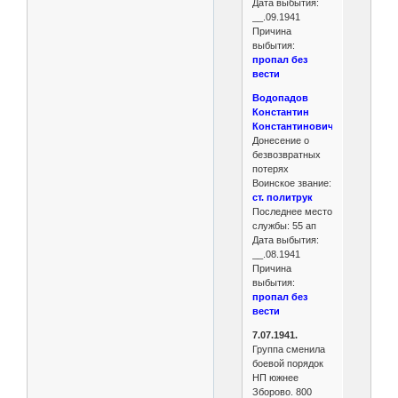
Дата выбытия:
__.09.1941
Причина
выбытия:
пропал без
вести
Водопадов
Константин
Константинович
Донесение о
безвозвратных
потерях
Воинское звание:
ст. политрук
Последнее место
службы: 55 ап
Дата выбытия:
__.08.1941
Причина
выбытия:
пропал без
вести
7.07.1941.
Группа сменила
боевой порядок
НП южнее
Зборово. 800