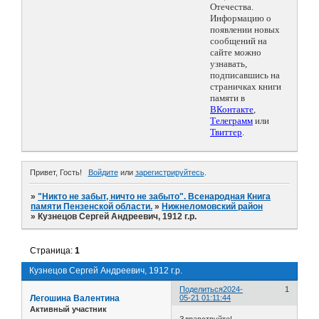
Отечества.
Информацию о
появлении новых
сообщений на
сайте можно
узнавать,
подписавшись на
страничках книги
памяти в
ВКонтакте
,
Телеграмм
или
Твиттер
.
Привет, Гость!
Войдите
или
зарегистрируйтесь
.
»
"Никто не забыт, ничто не забыто". Всенародная Книга
памяти Пензенской области.
»
Нижнеломовский район
»
Кузнецов Сергей Андреевич, 1912 г.р.
Страница:
1
Кузнецов Сергей Андреевич, 1912 г.р.
Поделиться
2024-
1
Легошина Валентина
05-21 01:11:44
Активный участник
Здравствуйте!