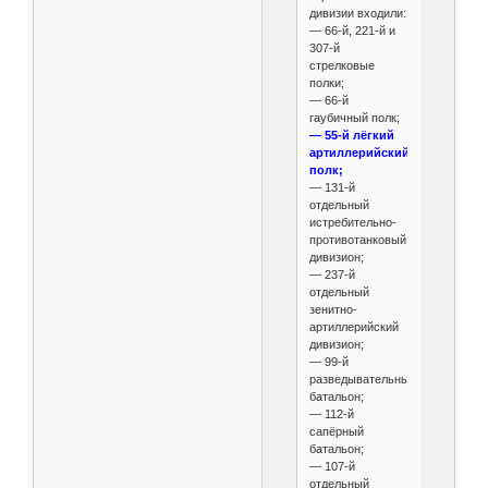
дивизии входили:
— 66-й, 221-й и
307-й
стрелковые
полки;
— 66-й
гаубичный полк;
— 55-й лёгкий
артиллерийский
полк;
— 131-й
отдельный
истребительно-
противотанковый
дивизион;
— 237-й
отдельный
зенитно-
артиллерийский
дивизион;
— 99-й
разведывательный
батальон;
— 112-й
сапёрный
батальон;
— 107-й
отдельный