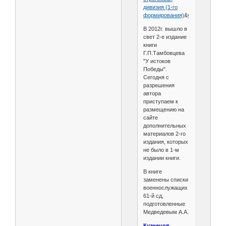
дивизия (1-го
формирования)
&ysclid=lwgtz5
В 2012г. вышло в
свет 2-е издание
книги
Г.П.Тамбовцева
"У истоков
Победы".
Сегодня с
разрешения
автора
приступаем к
размещению на
сайте
дополнительных
материалов 2-го
издания, которых
не было в 1-м
издании книги.
В книге
заменены списки
военнослужащих
61-й сд,
подготовленные
Медведевым А.А.
Кузнецов