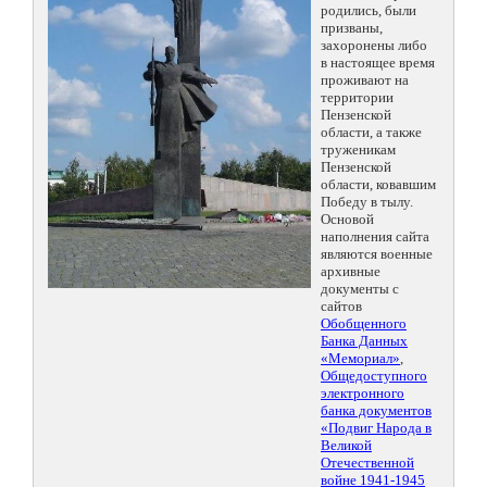
родились, были
призваны,
захоронены либо
в настоящее время
проживают на
территории
Пензенской
области, а также
труженикам
Пензенской
области, ковавшим
Победу в тылу.
Основой
наполнения сайта
являются военные
архивные
документы с
сайтов
Обобщенного
Банка Данных
«Мемориал»
,
Общедоступного
электронного
банка документов
«Подвиг Народа в
Великой
Отечественной
войне 1941-1945