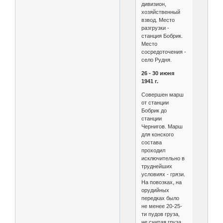
дивизион,
хозяйственный
взвод. Место
разгрузки -
станция Бобрик.
Место
сосредоточения -
село Рудня.
26 - 30 июня
1941 г.
Совершен марш
от станции
Бобрик до
станции
Чернигов. Марш
для конского
состава
проходил
исключительно в
труднейших
условиях - грязи.
На повозках, на
орудийных
передках было
не менее 20-25-
ти пудов груза,
не считая груза