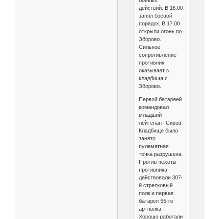
действий. В 16.00
занял боевой
порядок. В 17.00
открыли огонь по
Зборово.
Сильное
сопротивление
противник
оказывает с
кладбища с.
Зборово.
Первой батареей
командовал
младший
лейтенант Сивов.
Кладбище было
занято.
пулеметная
точка разрушена.
Против пехоты
противника
действовали 307-
й стрелковый
полк и первая
батарея 55-го
артполка.
Хорошо работали