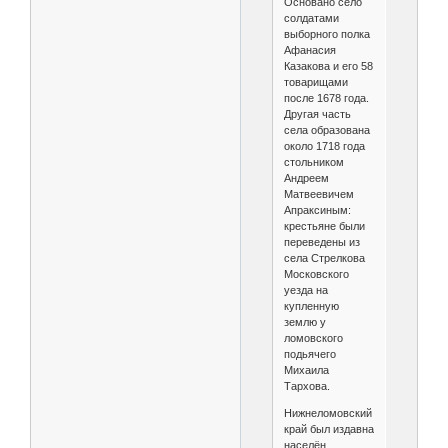
Основано село
солдатами
выборного полка
Афанасия
Казакова и его 58
товарищами
после 1678 года.
Другая часть
села образована
около 1718 года
стольником
Андреем
Матвеевичем
Апраксиным:
крестьяне были
переведены из
села Стрелкова
Московского
уезда на
купленную
землю у
ломовского
подьячего
Михаила
Тархова.
Нижнеломовский
край был издавна
населён