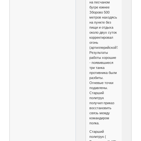
на песчаном
бугре южнее
Зборово 500
метров находясь
на пункте без
пищи и отдыха
около двух суток
корректировал
огонь
(артиллерийской?)группы.
Результаты
работы хорошие
- появившиеся
три танка
противника были
разбиты.
Огневые точки
подавлены.
Старший
политрук
получил приказ
восстановить
связь между
командиром
полка.
Старший
политрук (