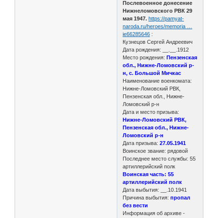
Послевоенное донесение
Нижнеломовского РВК 29
мая 1947.
https://pamyat-
naroda.ru/heroes/memoria …
ie66285646
:
Кузнецов Сергей Андреевич
Дата рождения: __.__.1912
Место рождения:
Пензенская
обл., Нижне-Ломовский р-
н, с. Большой Мичкас
Наименование военкомата:
Нижне-Ломовский РВК,
Пензенская обл., Нижне-
Ломовский р-н
Дата и место призыва:
Нижне-Ломовский РВК,
Пензенская обл., Нижне-
Ломовский р-н
Дата призыва:
27.05.1941
Воинское звание: рядовой
Последнее место службы: 55
артиллерийский полк
Воинская часть: 55
артиллерийский полк
Дата выбытия: __.10.1941
Причина выбытия:
пропал
без вести
Информация об архиве -