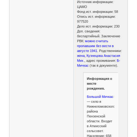
Источник информации:
ЦАМО
Фонд ист. информации: 58
Опись ист. информации:
977520
Дело ист. информации: 230
Доп. сведения:
беспартийный. Заключение
РВК:
можно считать
пропавшим без вести в
августе 1941
. Родственники:
жена, Кузнецова Анастасия
Мих.
, адрес проживания:
Б-
Мичкас
(так в документе).
Информация о
месте
рождения.
Большой Мичкас
— село в
Нижнеломовского
района
Пензенской
области. Входит
в Атмисский
сельсовет.
Население: 658