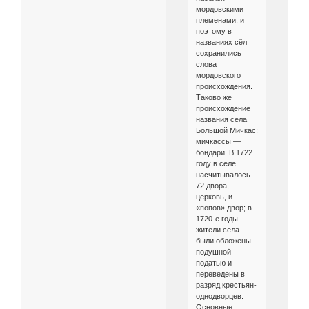
мордовскими
племенами, и
поэтому в
названиях сёл
сохранились
слова
мордовского
происхождения.
Таково же
происхождение
названия села
Большой Мичкас:
мичкассы —
бондари. В 1722
году в селе
насчитывалось
72 двора,
церковь, и
«попов» двор; в
1720-е годы
жители села
были обложены
подушной
податью и
переведены в
разряд крестьян-
однодворцев.
Основные