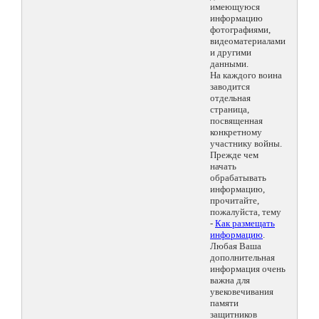
имеющуюся
информацию
фотографиями,
видеоматериалами
и другими
данными.
На каждого воина
заводится
отдельная
страница,
посвященная
конкретному
участнику войны.
Прежде чем
начать
обрабатывать
информацию,
прочитайте,
пожалуйста, тему
-
Как размещать
информацию
.
Любая Ваша
дополнительная
информация очень
важна для
увековечивания
памяти
защитников