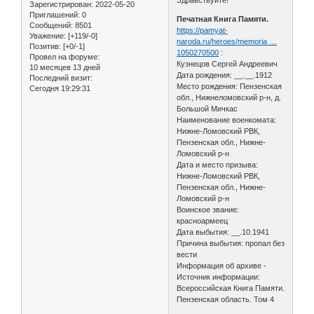
Зарегистрирован
: 2022-05-20
Приглашений:
0
Печатная Книга Памяти.
Сообщений:
8501
https://pamyat-
Уважение:
[+119/-0]
naroda.ru/heroes/memoria …
Позитив:
[+0/-1]
1050270500
:
Провел на форуме:
Кузнецов Сергей Андреевич
10 месяцев 13 дней
Дата рождения: __.__.1912
Последний визит:
Место рождения: Пензенская
Сегодня 19:29:31
обл., Нижнеломовский р-н, д.
Большой Мичкас
Наименование военкомата:
Нижне-Ломовский РВК,
Пензенская обл., Нижне-
Ломовский р-н
Дата и место призыва:
Нижне-Ломовский РВК,
Пензенская обл., Нижне-
Ломовский р-н
Воинское звание:
красноармеец
Дата выбытия: __.10.1941
Причина выбытия: пропал без
вести
Информация об архиве -
Источник информации:
Всероссийская Книга Памяти.
Пензенская область. Том 4