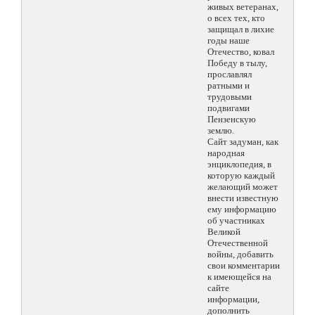
живых ветеранах,
о всех тех, кто
защищал в лихие
годы наше
Отечество, ковал
Победу в тылу,
прославлял
ратными и
трудовыми
подвигами
Пензенскую
землю.
Сайт задуман, как
народная
энциклопедия, в
которую каждый
желающий может
внести известную
ему информацию
об участниках
Великой
Отечественной
войны, добавить
свои комментарии
к имеющейся на
сайте
информации,
дополнить