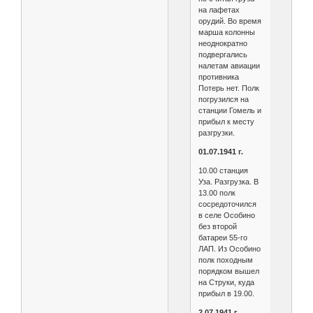
на лафетах
орудий. Во время
марша колонны
неоднократно
подвергались
налетам авиации
противника
Потерь нет. Полк
погрузился на
станции Гомель и
прибыл к месту
разгрузки.
01.07.1941 г.
10.00 станция
Уза. Разгрузка. В
13.00 полк
сосредоточился
в селе Особино
без второй
батареи 55-го
ЛАП. Из Особино
полк походным
порядком вышел
на Струки, куда
прибыл в 19.00.
2.07.1941 г.