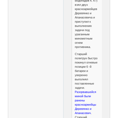
Водопадов К. К?)
взял двух
красноармейцев
Деревянко и
Апанасевича и
приступил к
выполнению
задачи под
ураганным
минометным
огнем
противника.
Старший
политрук быстро
покинул огневые
позиции 6 -й
батареи и
уверенно
выполнял
поставленные
задачи.
Разорвавшейся
миной были
ранены
красноармейцы
Деревянко и
Апанасевич
.
Старший