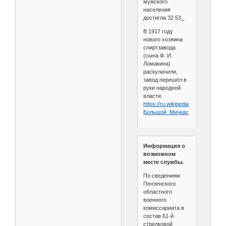
мужского
населения
достигла 32 53_
В 1917 году
нового хозяина
спиртзавода
(сына Ф. И.
Ломакина)
раскулачили,
завод перешёл в
руки народной
власти.
https://ru.wikipedia.org/wiki/
Большой_Мичкас
Информация о
возможном
месте службы.
По сведениям
Пензенского
областного
военного
комиссариата в
состав 61-й
стрелковой