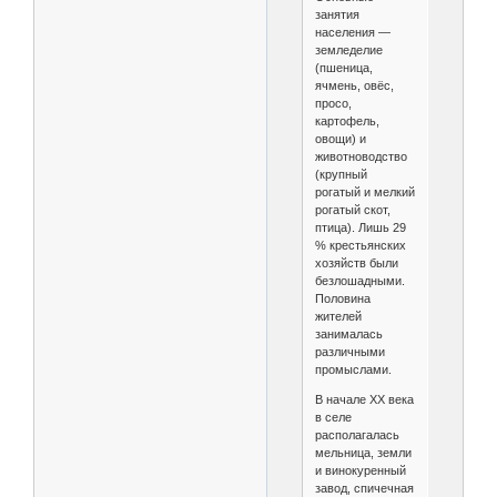
занятия
населения —
земледелие
(пшеница,
ячмень, овёс,
просо,
картофель,
овощи) и
животноводство
(крупный
рогатый и мелкий
рогатый скот,
птица). Лишь 29
% крестьянских
хозяйств были
безлошадными.
Половина
жителей
занималась
различными
промыслами.
В начале XX века
в селе
располагалась
мельница, земли
и винокуренный
завод, спичечная