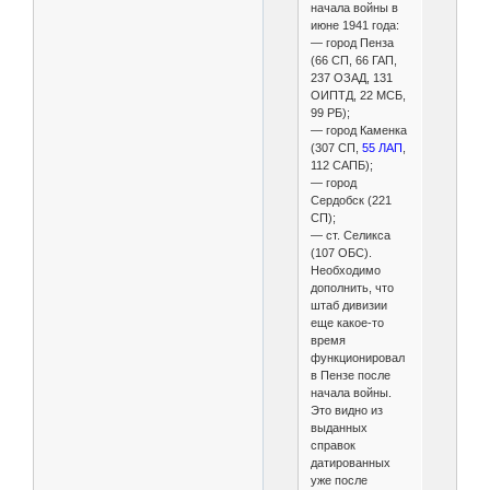
начала войны в
июне 1941 года:
— город Пенза
(66 СП, 66 ГАП,
237 ОЗАД, 131
ОИПТД, 22 МСБ,
99 РБ);
— город Каменка
(307 СП,
55 ЛАП
,
112 САПБ);
— город
Сердобск (221
СП);
— ст. Селикса
(107 ОБС).
Необходимо
дополнить, что
штаб дивизии
еще какое-то
время
функционировал
в Пензе после
начала войны.
Это видно из
выданных
справок
датированных
уже после