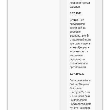
первая и третья
батареи.
5.07.1941.
С утра 5.07
продолжили
вести бой за
деревню
Зборово. 307-й
стрелковый полк
три раза ходил в
атаку. Два раза
захватил юго -
восточные
окраины, но
отбрасывался
противником.
6.07.1941 г.
Весь день вёлся
бой за Зборово.
Лейтенант
Шагдуев ?? 5-го
и 6-го июля был
на передовом
наблюдательном
пункте находясь