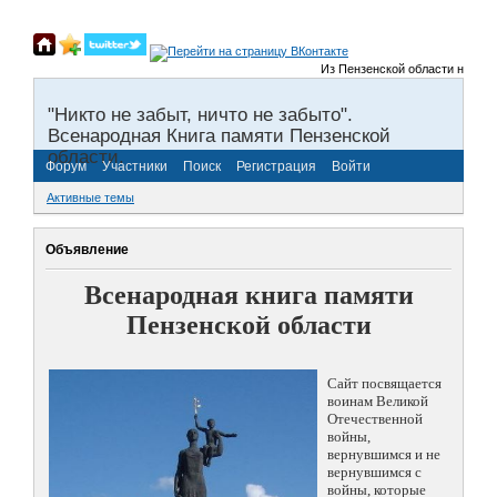
Из Пензенской области на фрон
"Никто не забыт, ничто не забыто".
Всенародная Книга памяти Пензенской
области.
Форум
Участники
Поиск
Регистрация
Войти
Активные темы
Объявление
Всенародная книга памяти
Пензенской области
Сайт посвящается
воинам Великой
Отечественной
войны,
вернувшимся и не
вернувшимся с
войны, которые