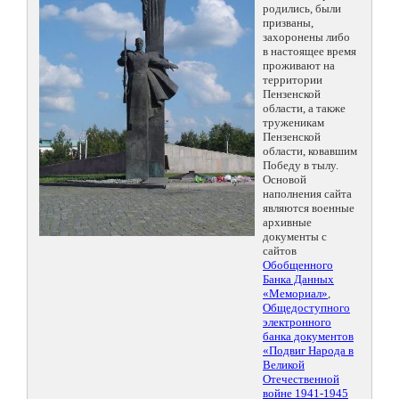
родились, были
призваны,
захоронены либо
в настоящее время
проживают на
территории
Пензенской
области, а также
труженикам
Пензенской
области, ковавшим
Победу в тылу.
Основой
наполнения сайта
являются военные
архивные
документы с
сайтов
Обобщенного
Банка Данных
«Мемориал»
,
Общедоступного
электронного
банка документов
«Подвиг Народа в
Великой
Отечественной
войне 1941-1945