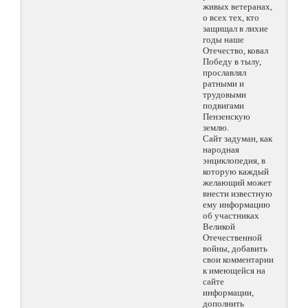
живых ветеранах,
о всех тех, кто
защищал в лихие
годы наше
Отечество, ковал
Победу в тылу,
прославлял
ратными и
трудовыми
подвигами
Пензенскую
землю.
Сайт задуман, как
народная
энциклопедия, в
которую каждый
желающий может
внести известную
ему информацию
об участниках
Великой
Отечественной
войны, добавить
свои комментарии
к имеющейся на
сайте
информации,
дополнить