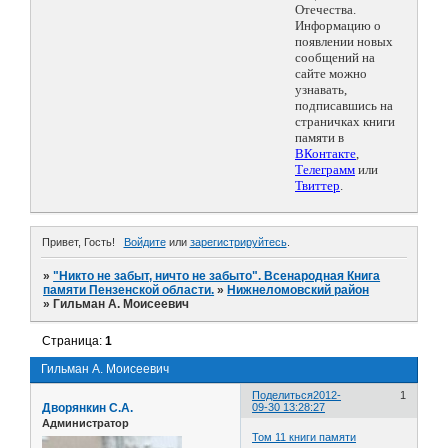
Отечества.
Информацию о
появлении новых
сообщений на
сайте можно
узнавать,
подписавшись на
страничках книги
памяти в
ВКонтакте
,
Телеграмм
или
Твиттер
.
Привет, Гость!
Войдите
или
зарегистрируйтесь
.
»
"Никто не забыт, ничто не забыто". Всенародная Книга
памяти Пензенской области.
»
Нижнеломовский район
»
Гильман А. Моисеевич
Страница:
1
Гильман А. Моисеевич
Поделиться
2012-
1
Дворянкин С.А.
09-30 13:28:27
Администратор
Том 11 книги памяти