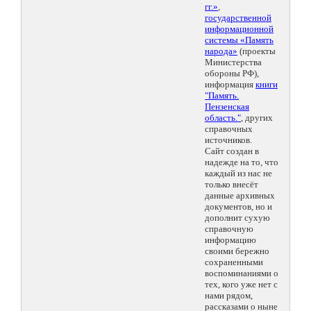
гг.»
,
государственной
информационной
системы «Память
народа»
(проекты
Министерства
обороны РФ),
информация
книги
"Память.
Пензенская
область."
, других
справочных
источников.
Сайт создан в
надежде на то, что
каждый из нас не
только внесёт
данные архивных
документов, но и
дополнит сухую
справочную
информацию
своими бережно
сохраненными
воспоминаниями о
тех, кого уже нет с
нами рядом,
рассказами о ныне