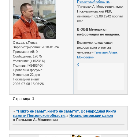
Пензенской области.
:
"Гильман А. Моисеевич, м.пр.
Нижнеломовский РВК,
лейтенант, 02.08.1942 пропал
б/в"
В ОБД Мемориал
информация не найдена.
Откуда:
г.Пенза
Возможно, следующая
Зарегистрирован
: 2010-01-24
информация о том же
Приглашений:
0
человеке -
Гильман Айзик
Сообщений:
17075
Моисеевич
.
Уважение:
[+1523/-6]
0
Позитив:
[+5483/-0]
Провел на форуме:
9 месяцев 22 дня
Последний визит:
2026-07-08 15:06:26
Страница:
1
»
"Никто не забыт, ничто не забыто". Всенародная Книга
памяти Пензенской области.
»
Нижнеломовский район
»
Гильман А. Моисеевич