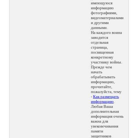
имеющуюся
информацию
фотографиями,
видеоматериалами
и другими
данными.
На каждого воина
заводится
отдельная
страница,
посвященная
конкретному
участнику войны.
Прежде чем
начать
обрабатывать
информацию,
прочитайте,
пожалуйста, тему
-
Как размещать
информацию
.
Любая Ваша
дополнительная
информация очень
важна для
увековечивания
памяти
защитников