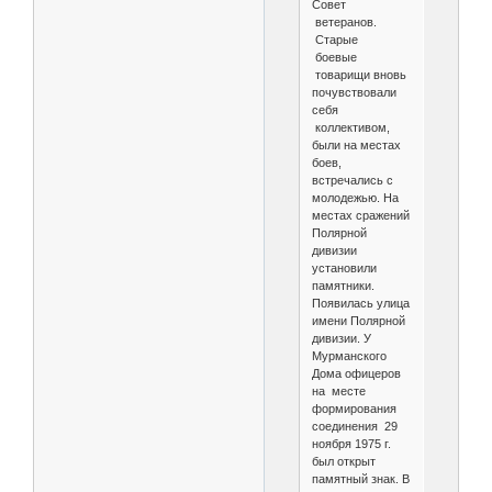
Совет
ветеранов.
Старые
боевые
товарищи вновь
почувствовали
себя
коллективом,
были на местах
боев,
встречались с
молодежью. На
местах сражений
Полярной
дивизии
установили
памятники.
Появилась улица
имени Полярной
дивизии. У
Мурманского
Дома офицеров
на месте
формирования
соединения 29
ноября 1975 г.
был открыт
памятный знак. В