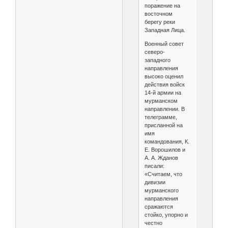
поражение на
восточном
берегу реки
Западная Лица.
Военный совет
северо-
западного
направления
высоко оценил
действия войск
14-й армии на
мурманском
направлении. В
телеграмме,
присланной на
имя
командования, К.
Е. Ворошилов и
А. А. Жданов
писали:
«Считаем, что
дивизии
мурманского
направления
сражаются
стойко, упорно и
честно