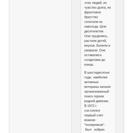
этих людей, их
чувство долга, их
фронтовое
братство
сплотили их
навсегда. Шли
десятилетия.
Они трудились,
растили детей,
внуков. Болели и
умирали. Они
оставались
солдатами до
конца.
В шестидесятые
годы наиболее
активные
ветераны начали
организованный
поиск героев
родной дивизии.
В 1972 г.
состоялся
первый слет
воинов-
"полярников".
Был избран