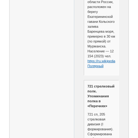
области России,
расположен на
берегу
Екатерининской
гавани Кольского
залива
Баренцева моря,
примерно в 30 км
(по прямой) от
Мурманска.
Население — 12
154 (2023) чел.
https://ru.wikipedia.org/wiki/
Полярный
721 стрелковый
полк.
Упоминания
полка в
«Перечнях»
721 сп, 205
стрелковая
дивизия (I
формирования).
Сформирована