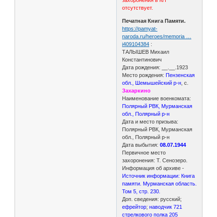
отсутствует.
Печатная Книга Памяти.
https://pamyat-
naroda.ru/heroes/memoria …
i409104384
:
ТАЛЫШЕВ Михаил
Константинович
Дата рождения: __.__.1923
Место рождения:
Пензенская
обл., Шемышейский р-н
, с.
Захаркино
Наименование военкомата:
Полярный РВК, Мурманская
обл., Полярный р-н
Дата и место призыва:
Полярный РВК, Мурманская
обл., Полярный р-н
Дата выбытия:
08.07.1944
Первичное место
захоронения: T. Сенозеро.
Информация об архиве -
Источник информации: Книга
памяти. Мурманская область.
Том 5, стр. 230.
Доп. сведения: русский;
ефрейтор
;
наводчик 721
стрелкового полка 205