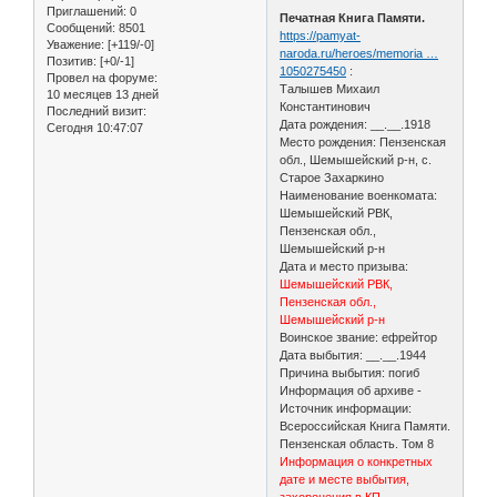
Приглашений:
0
Печатная Книга Памяти.
Сообщений:
8501
https://pamyat-
Уважение:
[+119/-0]
naroda.ru/heroes/memoria …
Позитив:
[+0/-1]
1050275450
:
Провел на форуме:
Талышев Михаил
10 месяцев 13 дней
Константинович
Последний визит:
Дата рождения: __.__.1918
Сегодня 10:47:07
Место рождения: Пензенская
обл., Шемышейский р-н, с.
Старое Захаркино
Наименование военкомата:
Шемышейский РВК,
Пензенская обл.,
Шемышейский р-н
Дата и место призыва:
Шемышейский РВК,
Пензенская обл.,
Шемышейский р-н
Воинское звание: ефрейтор
Дата выбытия: __.__.1944
Причина выбытия: погиб
Информация об архиве -
Источник информации:
Всероссийская Книга Памяти.
Пензенская область. Том 8
Информация о конкретных
дате и месте выбытия,
захоронения в КП