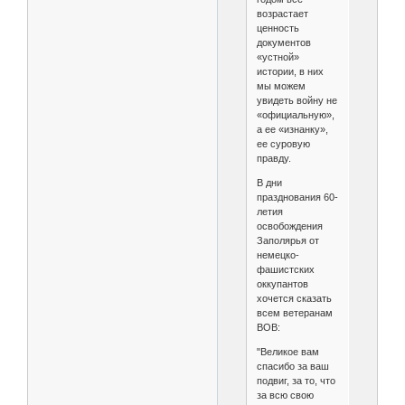
возрастает
ценность
документов
«устной»
истории, в них
мы можем
увидеть войну не
«официальную»,
а ее «изнанку»,
ее суровую
правду.
В дни
празднования 60-
летия
освобождения
Заполярья от
немецко-
фашистских
оккупантов
хочется сказать
всем ветеранам
ВОВ:
"Великое вам
спасибо за ваш
подвиг, за то, что
за всю свою