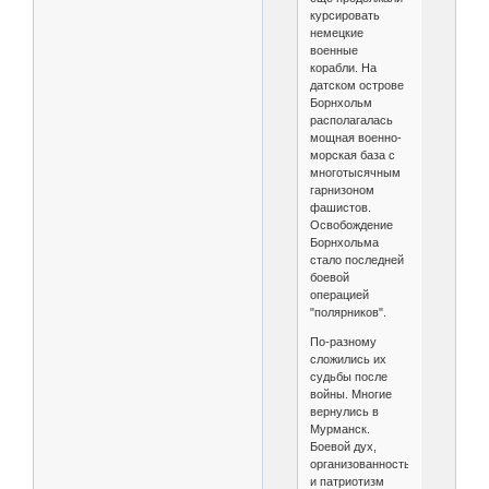
курсировать
немецкие
военные
корабли. На
датском острове
Борнхольм
располагалась
мощная военно-
морская база с
многотысячным
гарнизоном
фашистов.
Освобождение
Борнхольма
стало последней
боевой
операцией
"полярников".
По-разному
сложились их
судьбы после
войны. Многие
вернулись в
Мурманск.
Боевой дух,
организованность
и патриотизм