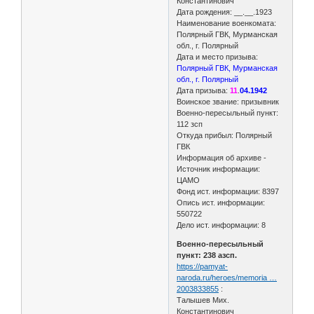
Константинович
Дата рождения: __.__.1923
Наименование военкомата:
Полярный ГВК, Мурманская
обл., г. Полярный
Дата и место призыва:
Полярный ГВК, Мурманская
обл., г. Полярный
Дата призыва:
11
.
04.1942
Воинское звание: призывник
Военно-пересыльный пункт:
112 зсп
Откуда прибыл: Полярный
ГВК
Информация об архиве -
Источник информации:
ЦАМО
Фонд ист. информации: 8397
Опись ист. информации:
550722
Дело ист. информации: 8
Военно-пересыльный
пункт: 238 азсп.
https://pamyat-
naroda.ru/heroes/memoria …
2003833855
:
Талышев Мих.
Константинович