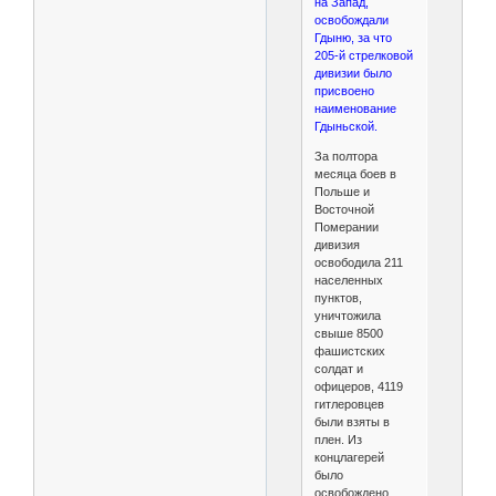
на Запад,
освобождали
Гдыню, за что
205-й стрелковой
дивизии было
присвоено
наименование
Гдыньской.
За полтора
месяца боев в
Польше и
Восточной
Померании
дивизия
освободила 211
населенных
пунктов,
уничтожила
свыше 8500
фашистских
солдат и
офицеров, 4119
гитлеровцев
были взяты в
плен. Из
концлагерей
было
освобождено