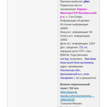
Причина выбытия:
убит
Первичное место
захоронения:
Карело-
Финская ССР, Кестеньгский
р-н
, п. Сен-Озеро
Информация об архиве -
Источник информации:
ЦАМО
Фонд ист. информации: 58
Опись ист. информации:
18002
Дело ист. информации: 1204
Доп. сведения:
721 сп
;
наводчик роты ПТР; член
ВЛКСМ. Родственники:
сестра
, возможно, :
Бактаева
Анастасия Константиновна
,
адрес проживания:
Пензенская обл.,
Шилошевский р-н, село
Захаркино
( так в документе).
Военно-пересыльный
пункт: 112 зсп.
https://pamyat-
naroda.ru/heroes/memoria …
1986245538
:
Талышев Михаил