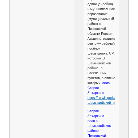
единица (район)
и муниципальное
образование
(муниципальный
район) в
Пензенской
области России.
Административный
центр — рабочий
посёлок
Шемышейка. СМ.
историю. В
Шемышейском
районе 39
населённых
пунктов, в списке
которых:
село
Старое
Захаркино
.
https://ru.wikipedia.org/wiki/
Шемышейский_район
Старое
Захаркино —
село в
Шемышейском
районе
Пензенской