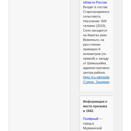
области России
.
Входит в состав
Старозахаркинского
сельсовета.
Население: 609
человек (2010).
Село находится
на берегах реки
Вежняньги, на
расстоянии
примерно 8
километров (по
прямой) к западу
от Шемышейки,
административного
центра района.
https://ru.wikipedia.org/wiki/
Старое_Захаркино
Информация о
месте призыва
в 1942.
Поля́рный
—
город в
Мурманской