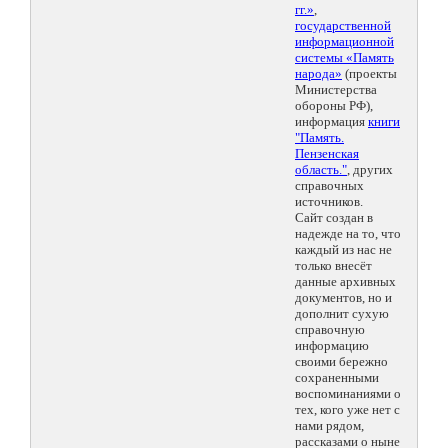
гг.»
,
государственной
информационной
системы «Память
народа»
(проекты
Министерства
обороны РФ),
информация
книги
"Память.
Пензенская
область."
, других
справочных
источников.
Сайт создан в
надежде на то, что
каждый из нас не
только внесёт
данные архивных
документов, но и
дополнит сухую
справочную
информацию
своими бережно
сохраненными
воспоминаниями о
тех, кого уже нет с
нами рядом,
рассказами о ныне