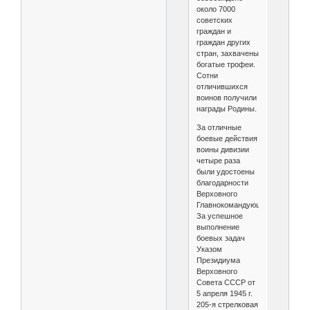
около 7000
советских
граждан и
граждан других
стран, захвачены
богатые трофеи.
Сотни
отличившихся
воинов получили
награды Родины.
За отличные
боевые действия
воины дивизии
четыре раза
были удостоены
благодарности
Верховного
Главнокомандующего.
За успешное
выполнение
боевых задач
Указом
Президиума
Верховного
Совета СССР от
5 апреля 1945 г.
205-я стрелковая