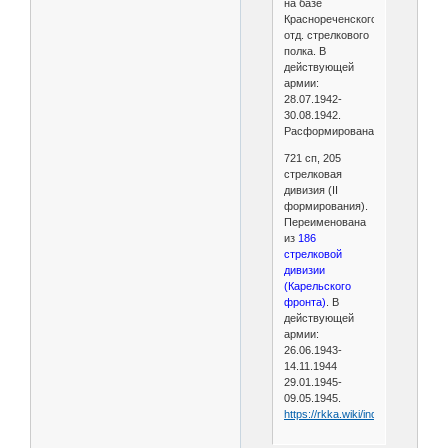
на базе
Краснореченского
отд. стрелкового
полка. В
действующей
армии:
28.07.1942-
30.08.1942.
Расформирована.
721 сп, 205
стрелковая
дивизия (II
формирования).
Переименована
из
186
стрелковой
дивизии
(Карельского
фронта)
. В
действующей
армии:
26.06.1943-
14.11.1944
29.01.1945-
09.05.1945.
https://rkka.wiki/index.php/721