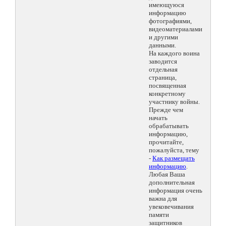
имеющуюся
информацию
фотографиями,
видеоматериалами
и другими
данными.
На каждого воина
заводится
отдельная
страница,
посвященная
конкретному
участнику войны.
Прежде чем
начать
обрабатывать
информацию,
прочитайте,
пожалуйста, тему
-
Как размещать
информацию
.
Любая Ваша
дополнительная
информация очень
важна для
увековечивания
памяти
защитников