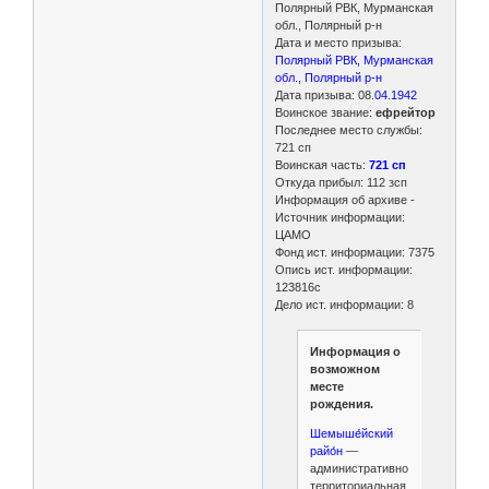
Полярный РВК, Мурманская
обл., Полярный р-н
Дата и место призыва:
Полярный РВК, Мурманская
обл., Полярный р-н
Дата призыва: 08.
04.1942
Воинское звание:
ефрейтор
Последнее место службы:
721 сп
Воинская часть:
721 сп
Откуда прибыл: 112 зсп
Информация об архиве -
Источник информации:
ЦАМО
Фонд ист. информации: 7375
Опись ист. информации:
123816с
Дело ист. информации: 8
Информация о
возможном
месте
рождения.
Шемыше́йский
райо́н
—
административно-
территориальная