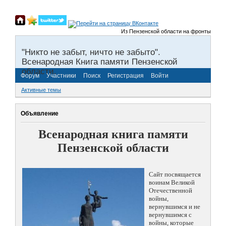
Из Пензенской области на фронты Великой 
"Никто не забыт, ничто не забыто".
Всенародная Книга памяти Пензенской
области.
Форум
Участники
Поиск
Регистрация
Войти
Активные темы
Объявление
Всенародная книга памяти
Пензенской области
Сайт посвящается
воинам Великой
Отечественной
войны,
вернувшимся и не
вернувшимся с
войны, которые