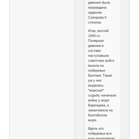
дивизия была
награждена
орденом
Суворова II
степени.
Итак, весной
1945-го
Полярная
дивизия в
составе
наступавших
советских войск
вышла на
побережье
Балтики. Такая
уж у нее
выдалась
"морская"
судьба: начинала
войну у моря
Баренцева, а
заканчивала на
Балтийском
море.
Вдоль его
побережья все
еще продолжали