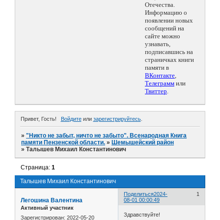
Отечества.
Информацию о
появлении новых
сообщений на
сайте можно
узнавать,
подписавшись на
страничках книги
памяти в
ВКонтакте
,
Телеграмм
или
Твиттер
.
Привет, Гость!
Войдите
или
зарегистрируйтесь
.
»
"Никто не забыт, ничто не забыто". Всенародная Книга
памяти Пензенской области.
»
Шемышейский район
»
Талышев Михаил Константинович
Страница:
1
Талышев Михаил Константинович
Поделиться
2024-
1
Легошина Валентина
08-01 00:00:49
Активный участник
Здравствуйте!
Зарегистрирован
: 2022-05-20