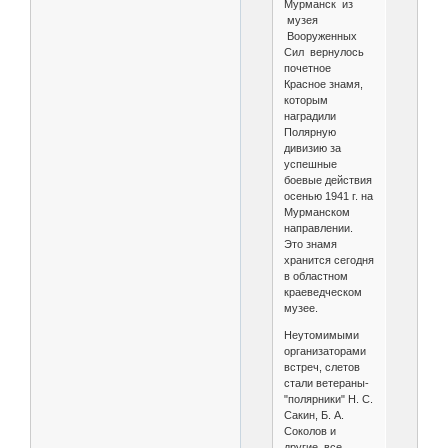
Мурманск из
музея
Вооруженных
Сил вернулось
почетное
Красное знамя,
которым
наградили
Полярную
дивизию за
успешные
боевые действия
осенью 1941 г. на
Мурманском
направлении.
Это знамя
хранится сегодня
в областном
краеведческом
музее.
Неутомимыми
организаторами
встреч, слетов
стали ветераны-
"полярники" Н. С.
Сакин, Б. А.
Соколов и
другие, все