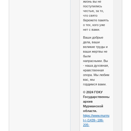
жизнь вы не
поступились
честью, за то,
что свято
бережете память
о тех, кого уже
нет с вами.
Ваши добрые
дела, ваши
великие труды и
ваши жертвы не
были
напрасными. Вы
- наша духовная,
нравственная
опора. Мы любим
вас, мы
гордимся вами.
© 2024 ГОКУ
Государственный
архив
Мурманской
области.
https://www.murmanarchiv.ru/-
l-r-/1439--186-
205-