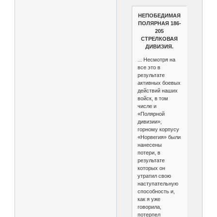
НЕПОБЕДИМАЯ
ПОЛЯРНАЯ 186-
205
СТРЕЛКОВАЯ
ДИВИЗИЯ.
... Несмотря на
все это в
результате
активных боевых
действий наших
войск, в том
числе и
«Полярной
дивизии»,
горному корпусу
«Норвегия» были
нанесены
потери, в
результате
которых он
утратил свою
наступательную
способность и,
как я уже
говорила,
потерпел