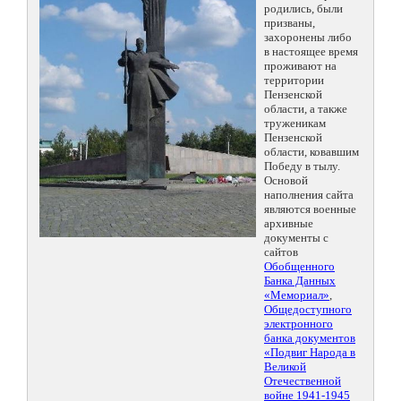
родились, были
призваны,
захоронены либо
в настоящее время
проживают на
территории
Пензенской
области, а также
труженикам
Пензенской
области, ковавшим
Победу в тылу.
Основой
наполнения сайта
являются военные
архивные
документы с
сайтов
Обобщенного
Банка Данных
«Мемориал»
,
Общедоступного
электронного
банка документов
«Подвиг Народа в
Великой
Отечественной
войне 1941-1945