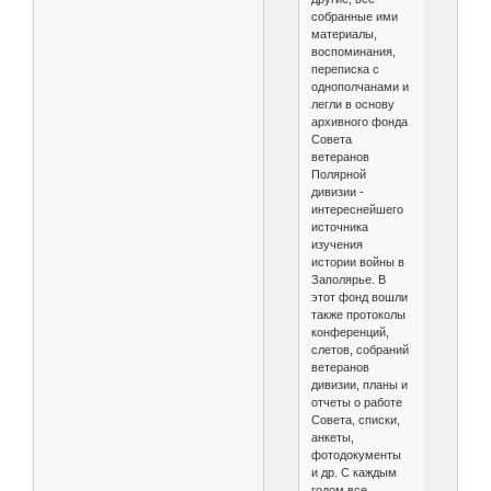
собранные ими
материалы,
воспоминания,
переписка с
однополчанами и
легли в основу
архивного фонда
Совета
ветеранов
Полярной
дивизии -
интереснейшего
источника
изучения
истории войны в
Заполярье. В
этот фонд вошли
также протоколы
конференций,
слетов, собраний
ветеранов
дивизии, планы и
отчеты о работе
Совета, списки,
анкеты,
фотодокументы
и др. С каждым
годом все