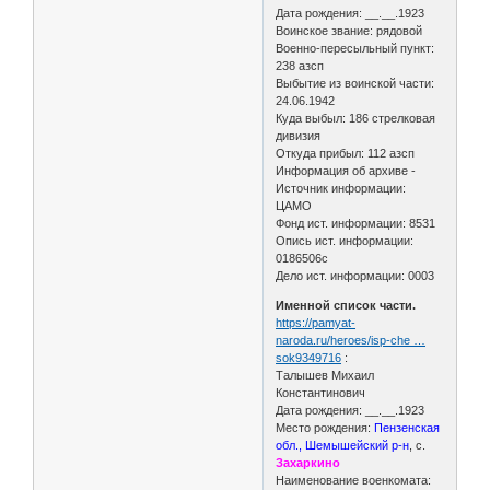
Дата рождения: __.__.1923
Воинское звание: рядовой
Военно-пересыльный пункт:
238 азсп
Выбытие из воинской части:
24.06.1942
Куда выбыл: 186 стрелковая
дивизия
Откуда прибыл: 112 азсп
Информация об архиве -
Источник информации:
ЦАМО
Фонд ист. информации: 8531
Опись ист. информации:
0186506с
Дело ист. информации: 0003
Именной список части.
https://pamyat-
naroda.ru/heroes/isp-che …
sok9349716
:
Талышев Михаил
Константинович
Дата рождения: __.__.1923
Место рождения:
Пензенская
обл., Шемышейский р-н
, с.
Захаркино
Наименование военкомата: