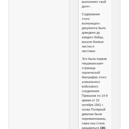
выполняют свой
долг».
Содержание
этого
волнующего
документа было
доведено до
каждого бойца,
вышли боевые
листки и
листовки.
Это была первая
«мурманская»
страница
героической
биографии этого
уникального
войскового
соединения.
Приказом по 14-й
армии от 22
октября 1941 г.
полки Полярной
дивизии были
переименованы,
сама она стала
называться
186-