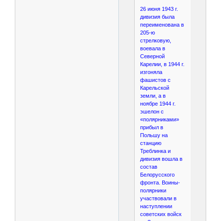
26 июня 1943 г.
дивизия была
переименована в
205-ю
стрелковую,
воевала в
Северной
Карелии, в 1944 г.
изгоняла
фашистов с
Карельской
земли, а в
ноябре 1944 г.
эшелон с
«полярниками»
прибыл в
Польшу на
станцию
Треблинка и
дивизия вошла в
состав
Белорусского
фронта. Воины-
полярники
участвовали в
наступлении
советских войск