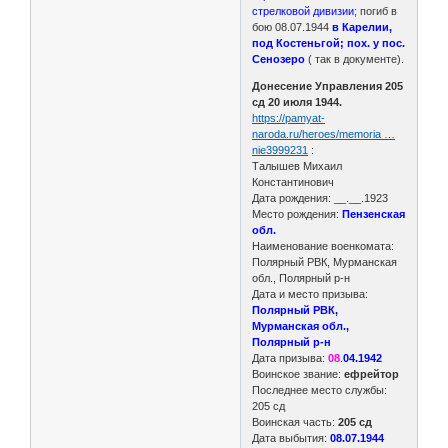
стрелковой дивизии
; погиб в
бою 08.07.1944
в Карелии,
под Костеньгой; пох. у пос.
Сенозеро
( так в документе).
Донесение Управления 205
сд 20 июля 1944.
https://pamyat-
naroda.ru/heroes/memoria …
nie3999231
:
Талышев Михаил
Константинович
Дата рождения: __.__.1923
Место рождения:
Пензенская
обл.
Наименование военкомата:
Полярный РВК, Мурманская
обл., Полярный р-н
Дата и место призыва:
Полярный РВК,
Мурманская обл.,
Полярный р-н
Дата призыва:
08
.
04.1942
Воинское звание:
ефрейтор
Последнее место службы:
205 сд
Воинская часть:
205 сд
Дата выбытия:
08.07.1944