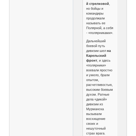
й стрелковой
,
но бойцы и
командиры
продолжали
называть ее
Полярной, а себя
- «полярниками».
Дальнейший
боевой путь
дивизии шел
на
Карельский
фронт
, и здесь
«полярники»
воевали яростно
и умело, брали
опытом,
расчетливостью,
высоким боевым
духом. Ратные
дела «дикой»
дивизии из
Мурманска
вызывали
восхищение
своих и
нешуточный
страх врага.