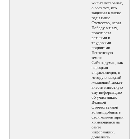
живых ветеранах,
о всех тех, кто
защищал в лихие
годы наше
Отечество, ковал
Победу в тылу,
прославлял
ратными и
трудовыми
подвигами
Пензенскую
землю.
Сайт задуман, как
народная
энциклопедия, в
которую каждый
желающий может
внести известную
ему информацию
об участниках
Великой
Отечественной
войны, добавить
свои комментарии
к имеющейся на
сайте
информации,
дополнить