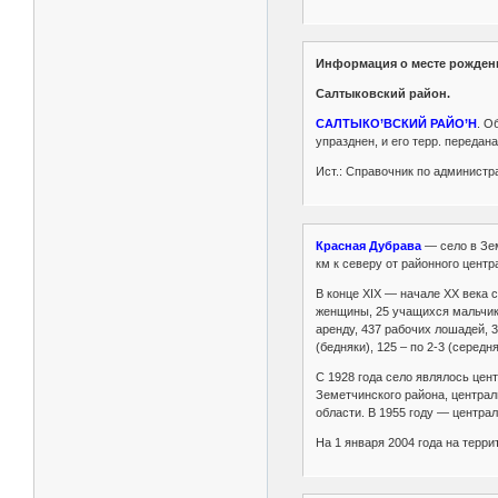
Информация о месте рожден
Салтыковский район.
САЛТЫКО’ВСКИЙ РАЙО’Н
. О
упразднен, и его терр. передана
Ист.: Справочник по администра
Красная Дубрава
— село в Зем
км к северу от районного центр
В конце XIX — начале XX века 
женщины, 25 учащихся мальчико
аренду, 437 рабочих лошадей, 
(бедняки), 125 – по 2-3 (серед
С 1928 года село являлось цен
Земетчинского района, централ
области. В 1955 году — центра
На 1 января 2004 года на терр