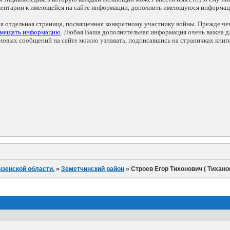
мментарии к имеющейся на сайте информации, дополнить имеющуюся информа
ся отдельная страница, посвященная конкретному участнику войны. Прежде ч
змещать информацию
. Любая Ваша дополнительная информация очень важна дл
овых сообщений на сайте можно узнавать, подписавшись на страничках книг
нзенской области.
»
Земетчинский район
»
Строев Егор Тихонович ( Тихано