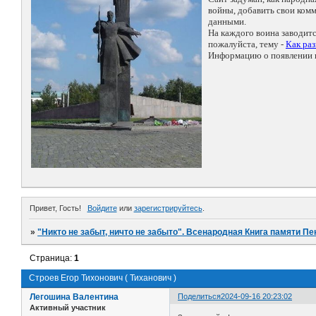
войны, добавить свои ко
данными.
На каждого воина заводит
пожалуйста, тему -
Как ра
Информацию о появлении н
Привет, Гость!
Войдите
или
зарегистрируйтесь
.
»
"Никто не забыт, ничто не забыто". Всенародная Книга памяти Пе
Страница:
1
Строев Егор Тихонович ( Тиханович )
Легошина Валентина
Поделиться
2024-09-16 20:23:02
Активный участник