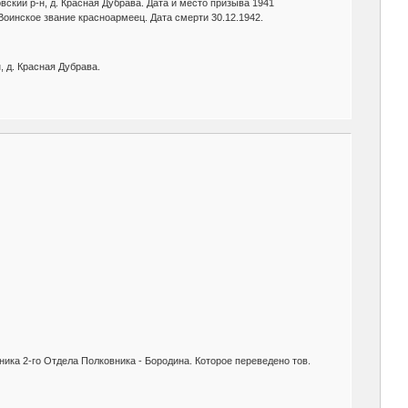
вский р-н, д. Красная Дубрава. Дата и место призыва 1941
 Воинское звание красноармеец. Дата смерти 30.12.1942.
, д. Красная Дубрава.
ника 2-го Отдела Полковника - Бородина. Которое переведено тов.