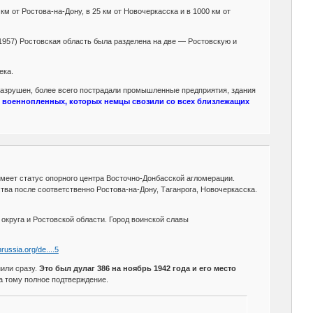
 км от Ростова-на-Дону, в 25 км от Новочеркасска и в 1000 км от
957) Ростовская область была разделена на две — Ростовскую и
ека.
разрушен, более всего пострадали промышленные предприятия, здания
я военнопленных, которых немцы свозили со всех близлежащих
меет статус опорного центра Восточно-Донбасской агломерации.
тва после соответственно Ростова-на-Дону, Таганрога, Новочеркасска.
круга и Ростовской области. Город воинской славы
russia.org/de....5
нили сразу.
Это был дулаг 386 на ноябрь 1942 года и его место
а тому полное подтверждение.