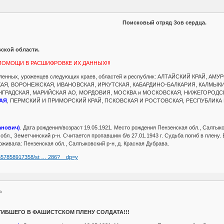
Поисковый отряд Зов сердца.
вской области.
ПОМОЩИ В РАСШИФРОВКЕ ИХ ДАННЫХ!!!
/пленных, уроженцев следующих краев, областей и республик: АЛТАЙСКИЙ КРАЙ, 
АЯ, ВОРОНЕЖСКАЯ, ИВАНОВСКАЯ, ИРКУТСКАЯ, КАБАРДИНО-БАЛКАРИЯ, КАЛМЫКИ
ИНГРАДСКАЯ, МАРИЙСКАЯ АО, МОРДОВИЯ, МОСКВА и МОСКОВСКАЯ, НИЖЕГОРОДС
АЯ
, ПЕРМСКИЙ И ПРИМОРСКИЙ КРАЙ, ПСКОВСКАЯ И РОСТОВСКАЯ, РЕСПУБЛИКА
анович)
. Дата рождения/возраст 19.05.1921. Место рождения Пензенская обл., Салтыко
бл., Земетчинский р-н. Считается пропавшим б/в 27.01.1943 г. Судьба погиб в плену.
живала: Пензенская обл., Салтыковский р-н, д. Красная Дубрава.
le/557858917358/st … 286?__dp=y
.
ИБШЕГО В ФАШИСТСКОМ ПЛЕНУ СОЛДАТА!!!