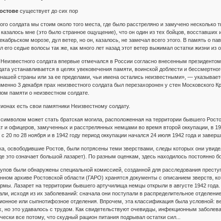
Ростове
существует до сих пор
ого солдата мы стоим около того места, где было расстреляно и замучено несколько
казалось мне (это было странное ощущение), что он один из тех бойцов, восставших 
екабрьском морозе, дул ветер, но он, казалось, не замечал всего этого. В память о 
л его седые волосы так же, как много лет назад этот ветер выжимал остатки жизни из
ь Неизвестного солдата впервые отмечался в России согласно внесенным президентом
дата устанавливается в целях увековечения памяти, воинской доблести и бессмертног
 нашей страны или за ее пределами, чьи имена остались неизвестными», — указывает
именно 3 декабря прах неизвестного солдата был перезахоронен у стен Московского К
ом памяти о неизвестном солдате.
гионах есть свои памятники Неизвестному солдату.
 символом может стать братская могила, расположенная на территории бывшего Ростов
т и офицеров, замученных и расстрелянных немцами во время второй оккупации, в 19
 с 20 по 28 ноября и в 1942 году период оккупации начался 24 июля 1942 года и завер
ка, освободившие Ростов, были потрясены теми зверствами, следы которых они увиде
де это означает большой лазарет). По разным оценкам, здесь находилось постоянно бо
рупов были обнаружены специальной комиссией, созданной для расследования прест
енном архиве Ростовской области (ГАРО) хранятся документы с описанием зверств, 
рмы. Лазарет на территории бывшего артучилища немцы открыли в августе 1942 года.
ли, исходя из их заболеваний: сначала они поступали в распределительное отделение
ионное или сыпнотифозное отделения. Впрочем, эта классификация была условной: 
, но это удавалось с трудом. Как свидетельствуют очевидцы, инфекционным заболева
ески все потому, что скудный рацион питания подрывал остатки сил...