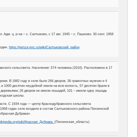
 Адм. ц. р-на – с. Салтыково, с 17 авг. 1945 – с. Пашково. 30 сент. 1958
Годин.
https://penza-enc.ru/wiki/Салтыковский_район
ского сельсовета. Население: 574 человека (2010). Расположено в 17
нии. В 1882 году в селе было 266 дворов, 36 грамотных мужчин и 4
и 1000 десятин неудобной земли на всю волость, 57 десятин брали в
и деревьями; 26 дворов не имели лошадей, 101 – имели одну лошадь
иходская школы.
асти. С 1934 года — центр Краснодубравского сельсовета
1958 годах село входило в состав Салтыковского района Пензенской
 «Красная Дубрава».
.wikipedia.org/wiki/Красная_Дубрава_
(Пензенская_область)