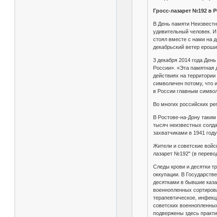
Гросс-лазарет №192 в 
В День памяти Неизвестн
удивительный человек. И 
стоял вместе с нами на д
декабрьский ветер ероши
3 декабря 2014 года Ден
России». «Эта памятная 
действиях на территории
символичен потому, что 
в России главным символ
Во многих российских ре
В Ростове-на-Дону таким
тысяч неизвестных солда
захватчиками в 1941 году
Жители и советские войс
лазарет №192" (в перево
Следы крови и десятки т
оккупации. В Государств
десятками в бывшие каза
военнопленных сортирова
терапевтическое, инфекц
советских военнопленных
подвержены здесь практич