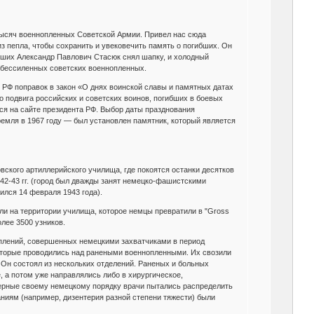
 тысяч военнопленных Советской Армии. Привел нас сюда
из пепла, чтобы сохранить и увековечить память о погибших. Он
павших Александр Павлович Стасюк снял шапку, и холодный
 обессиленных советских военнопленных.
 РФ поправок в закон «О днях воинской славы и памятных датах
о подвига российских и советских воинов, погибших в боевых
ся на сайте президента РФ. Выбор даты празднования
ремля в 1967 году — был установлен памятник, который является
ского артиллерийского училища, где покоятся останки десятков
42-43 гг. (город был дважды занят немецко-фашистскими
шился 14 февраля 1943 года).
ли на территории училища, которое немцы превратили в "Gross
лее 3500 узников.
уплений, совершенных немецкими захватчиками в период
которые проводились над ранеными военнопленными. Их свозили
 Он состоял из нескольких отделений. Раненых и больных
, а потом уже направлялись либо в хирургическое,
верные своему немецкому порядку врачи пытались распределить
ниям (например, дизентерия разной степени тяжести) были