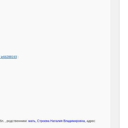
… ie66288193
:
бл. , родственники:
мать, Строева Наталия Владимировна
, адрес