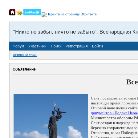
"Никто не забыт, ничто не забыто". Всенародная К
Форум
Участники
Поиск
Регистрация
Войти
Активные темы
Объявление
Все
Сайт посвящается воинам 
настоящее время проживаю
Основой наполнения сайта
документов «Подвиг Народ
Министерства обороны РФ
Сайт создан в надежде на
бережно сохраненными восп
Отечество, ковал Победу 
Сайт задуман, как народн