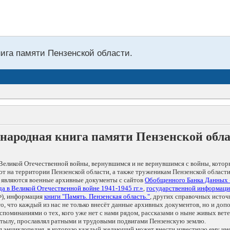
нига памяти Пензенской области.
народная книга памяти Пензенской обл
Великой Отечественной войны, вернувшимся и не вернувшимся с войны, котор
т на территории Пензенской области, а также труженикам Пензенской области
 являются военные архивные документы с сайтов
Обобщенного Банка Данных
а в Великой Отечественной войне 1941-1945 гг.»
,
государственной информаци
), информация
книги "Память. Пензенская область."
, других справочных источ
 то, что каждый из нас не только внесёт данные архивных документов, но и 
оминаниями о тех, кого уже нет с нами рядом, рассказами о ныне живых ветер
в тылу, прославлял ратными и трудовыми подвигами Пензенскую землю.
ая энциклопедия, в которую каждый желающий может внести известную ему и