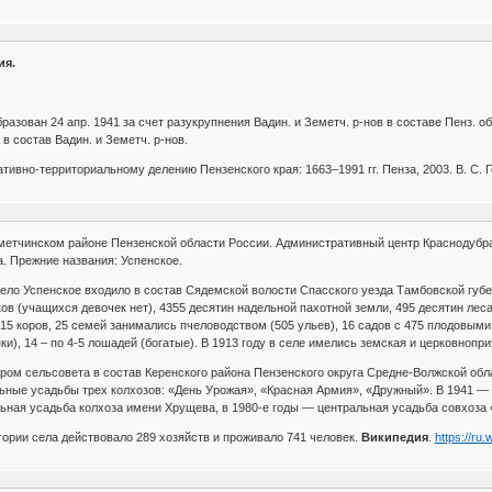
ия.
бразован 24 апр. 1941 за счет разукрупнения Вадин. и Земетч. р-нов в составе Пенз. обл.
 в состав Вадин. и Земетч. р-нов.
тивно-территориальному делению Пензенского края: 1663–1991 гг. Пенза, 2003. В. С. 
етчинском районе Пензенской области России. Административный центр Краснодубрав
а. Прежние названия: Успенское.
село Успенское входило в состав Сядемской волости Спасского уезда Тамбовской губер
в (учащихся девочек нет), 4355 десятин надельной пахотной земли, 495 десятин леса 
315 коров, 25 семей занимались пчеловодством (505 ульев), 16 садов с 475 плодовым
няки), 14 – по 4-5 лошадей (богатые). В 1913 году в селе имелись земская и церковнопр
тром сельсовета в состав Керенского района Пензенского округа Средне-Волжской обл
ьные усадьбы трех колхозов: «День Урожая», «Красная Армия», «Дружный». В 1941 — 
льная усадьба колхоза имени Хрущева, в 1980-е годы — центральная усадьба совхоза
итории села действовало 289 хозяйств и проживало 741 человек.
Википедия
.
https://ru