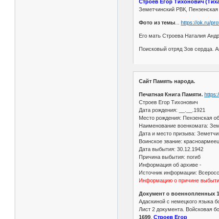
Строев Егор Тихонович (Тих
Земетчинский РВК, Пензенская о
Фото из темы
...
https://ok.ru/p
Его мать Строева Наталия Андре
Поисковый отряд Зов сердца. А
Сайт Память народа.
Печатная Книга Памяти.
https
Строев Егор Тихонович
Дата рождения: __.__.1921
Место рождения: Пензенская об
Наименование военкомата: Земе
Дата и место призыва: Земетчи
Воинское звание: красноармее
Дата выбытия: 30.12.1942
Причина выбытия: погиб
Информация об архиве -
Источник информации: Всеросси
Информацию о причине выбытия
Документ о военнопленных 13
Адаскиной с немецкого языка б
Лист 2 документа. Войсковая бо
1699
.
Строев Егор