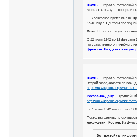
Ша́хты
— город в Ростовской об
Москвы. Образует городской ок
... В советское время был цен
Каменскую. Центром последней
Фото.
Перекресток ул. Большой 
С 22 июля 1942 по 12 февраля
государственного и учебного н
фронтов. Ежедневно во дво
Ша́хты
— город в Ростовской о
Второй город области по площа
https://ru.wikipedia.org/wiki/Шахт
Росто́в-на-Дону́
— крупнейший 
https://ru.wikipedia.org/wiki/Рос
На 1 июня 1942 года шталаг 38
Поскольку данных по оккупиров
нахождения Ростов.
Из Дулаго
Вот достойная информа