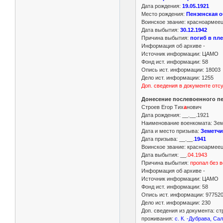
Дата рождения:
19.05.1921
Место рождения:
Пензенская о
Воинское звание: красноармее
Дата выбытия:
30.12.1942
Причина выбытия:
погиб в пл
Информация об архиве -
Источник информации: ЦАМО
Фонд ист. информации: 58
Опись ист. информации: 18003
Дело ист. информации: 1255
Доп. сведения в документе отс
Донесение послевоенного пе
Строев Егор Тих
а
нович
Дата рождения: __.__.1921
Наименование военкомата: Земе
Дата и место призыва:
Земетчи
Дата призыва: __.__.
1941
Воинское звание: красноармее
Дата выбытия: __
.04.1943
Причина выбытия:
пропал без в
Информация об архиве -
Источник информации: ЦАМО
Фонд ист. информации: 58
Опись ист. информации: 97752
Дело ист. информации: 230
Доп. сведения из документа: ст
проживания:
с. К. -Дубрава, Са