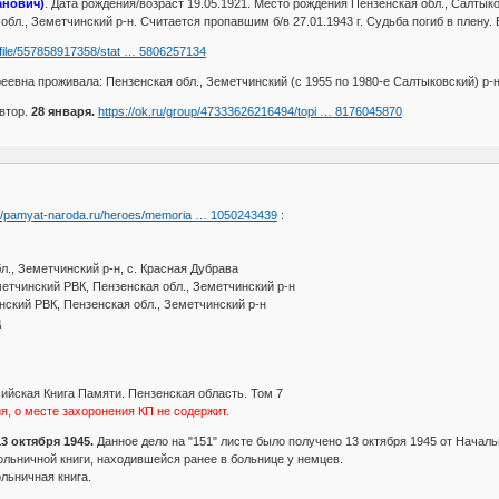
анович)
. Дата рождения/возраст 19.05.1921. Место рождения Пензенская обл., Салтыко
бл., Земетчинский р-н. Считается пропавшим б/в 27.01.1943 г. Судьба погиб в плену.
rofile/557858917358/stat … 5806257134
евна проживала: Пензенская обл., Земетчинский (с 1955 по 1980-е Салтыковский) р-н
втор.
28 января.
https://ok.ru/group/47333626216494/topi … 8176045870
://pamyat-naroda.ru/heroes/memoria … 1050243439
:
л., Земетчинский р-н, с. Красная Дубрава
тчинский РВК, Пензенская обл., Земетчинский р-н
нский РВК, Пензенская обл., Земетчинский р-н
ц
йская Книга Памяти. Пензенская область. Том 7
, о месте захоронения КП не содержит.
 октября 1945.
Данное дело на "151" листе было получено 13 октября 1945 от Началь
ольничной книги, находившейся ранее в больнице у немцев.
льничная книга.