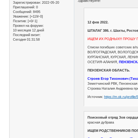
Здравствуйте!
Зарегистрирован
: 2022-05-20
Приглашений:
0
Сообщений:
8495
Уважение:
[+119/-0]
Позитив:
[+0/-1]
12 фев 2022.
Провел на форуме:
10 месяцев 12 дней
ШТАЛАГ 386. г. Шахты, Росто
Последний визит:
ИЩЕМ ИХ РОДНЫХ!!! ПРОШУ 
Сегодня 01:31:58
Списки погибших советских в
ВОЛГОГРАДСКАЯ, ВОЛОГОДСК
КУРГАНСКАЯ, КУРСКАЯ, ЛЕН
ОСЕТИЯ-АЛАНИЯ,
ПЕНЗЕНСК
ПЕНЗЕНСКАЯ ОБЛАСТЬ.
Строев Егор Тихонович (Тих
Земетчинский РВК, Пензенская о
Строева Наталия Андреевна про
Источник:
https://m.ok.ru/profi
Поисковый отряд Зов сердца
красная дубрава
ИЩЕМ РОДСТВЕННИКОВ ПОГ