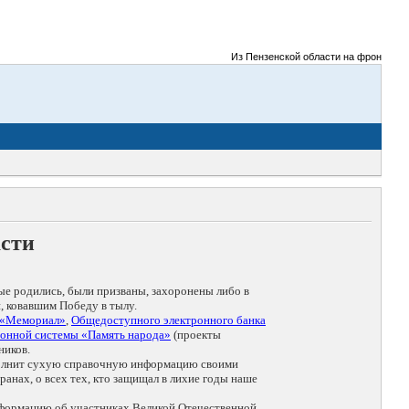
Из Пензенской области на фронты Великой
асти
ые родились, были призваны, захоронены либо в
, ковавшим Победу в тылу.
 «Мемориал»
,
Общедоступного электронного банка
онной системы «Память народа»
(проекты
ников.
дополнит сухую справочную информацию своими
анах, о всех тех, кто защищал в лихие годы наше
нформацию об участниках Великой Отечественной