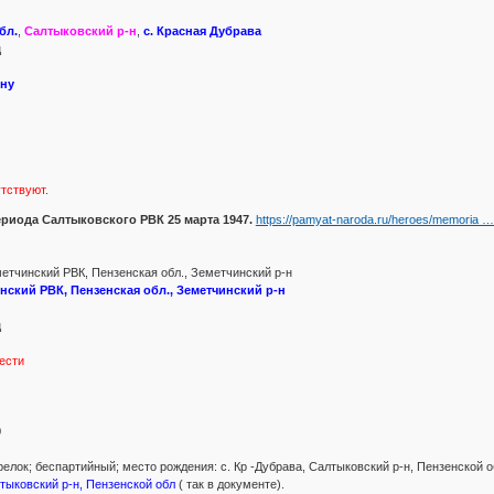
бл.
,
Салтыковский р-н
,
с. Красная Дубрава
ц
ену
утствуют.
риода Салтыковского РВК 25 марта 1947.
https://pamyat-naroda.ru/heroes/memoria 
тчинский РВК, Пензенская обл., Земетчинский р-н
нский РВК, Пензенская обл., Земетчинский р-н
ц
ести
0
релок; беспартийный; место рождения: с. Кр -Дубрава, Салтыковский р-н, Пензенской о
лтыковский р-н, Пензенской обл
( так в документе).