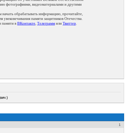
цию фотографиями, видеоматериалами и другими
ем начать обрабатывать информацию, прочитайте,
я увековечивания памяти защитников Отечества.
и памяти в
ВКонтакте
,
Телеграмм
или
Твиттер
.
вич )
1