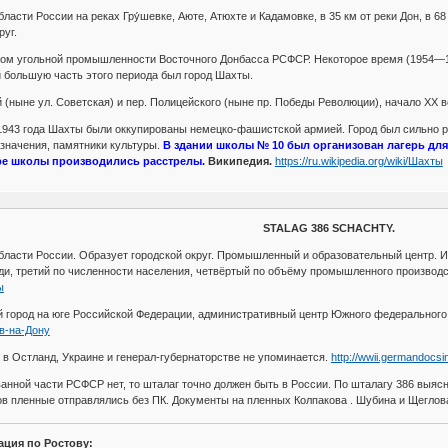
ласти России на реках Гру́шевке, Аюте, Атюхте и Кадамовке, в 35 км от реки Дон, в 68
руг.
тром угольной промышленности Восточного Донбасса РСФСР. Некоторое время (1954—1
 большую часть этого периода был город Шахты.
(ныне ул. Советская) и пер. Полицейского (ныне пр. Победы Революции), начало ХХ в
 1943 года Шахты были оккупированы немецко-фашистской армией. Город был сильно 
азначения, памятники культуры.
В здании школы № 10 был организован лагерь дл
ре школы производились расстрелы.
Википедия.
https://ru.wikipedia.org/wiki/Шахты
STALAG 386 SCHACHTY.
бласти России. Образует городской округ. Промышленный и образовательный центр. И
ди, третий по численности населения, четвёртый по объёму промышленного производс
ы
город на юге Российской Федерации, административный центр Южного федерального о
тов-на-Дону
6 в Остланд, Украине и генерал-губернаторстве не упоминается.
http://wwii.germandocsin
анной части РСФСР нет, то шталаг точно должен быть в России. По шталагу 386 выяс
в пленные отправлялись без ПК. Документы на пленных Колпакова . Шубина и Щеглов
ция по Ростову: