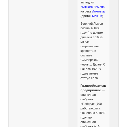
западу от
Нижнего Ломова
на реке
Ломовка
(приток
Мокши
).
Верхний Ломов
возник в 1635
году (по другим
данным в 1636-
м) как
пограничная
крепость в
составе
Симбирской
черты... Далее. С
начала 1920-х
годов имеет
статус села.
Градообразующее
предприятие
—
спичечная
фабрика
«Победа»
(700
работающих).
Основано в 1859
году как
спичечная
фабрика А. Б.