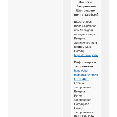
Воинские
Захоронения
Шалготарьян
(венгр.Salgótarján)
Шальготарьян
(венг. Salgótarján,
нем.Schalgau) —
город на севере
Венгрии,
административный
центр медье
Ноград.
https://ru.wikipedia.org/wiki....Fн
Информация о
захоронении
https://obd-
memorial.ru/html/info.htm?
i … 45&p=1
Страна
захоронения
Венгрия
Регион
захоронения
Ноград обл.
Номер
захоронения в
ВМЦ З36-1356