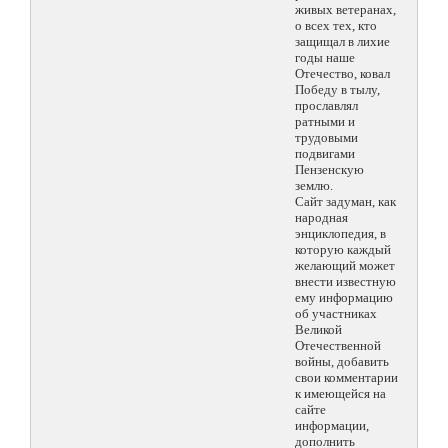
живых ветеранах,
о всех тех, кто
защищал в лихие
годы наше
Отечество, ковал
Победу в тылу,
прославлял
ратными и
трудовыми
подвигами
Пензенскую
землю.
Сайт задуман, как
народная
энциклопедия, в
которую каждый
желающий может
внести известную
ему информацию
об участниках
Великой
Отечественной
войны, добавить
свои комментарии
к имеющейся на
сайте
информации,
дополнить