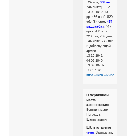
1245 сп,
932 ап
,
244 оиптдн — с
13.05.1942, 431
рр, 436 сапб, 820
обс (84 орс),
454
медсанбат
, 447
орхз, 484 атр,
223 пхп, 792 двл,
1443 ппс, 742 пкг
В действующей
армии:
13.12.1941-
04.02.1943
13.02.1943-
11.05.1945.
https://rkka.wiki/index.php/375
О первичном
месте
захоронения:
Венгрия, варм.
Ноград, г.
Шалготарьян
Ша́льготарьян
(
венг
. Salgótarján,