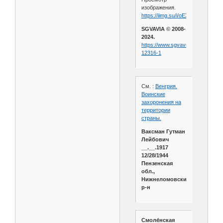
изображения.
https://iimg.su/i/oEXTv
SGVAVIA © 2008-
2024.
https://www.sgvavia.ru/forum/390
12316-1
См. :
Венгрия.
Воинские
захоронения на
территории
страны.
Ваксман Гутман
Лейбович
__.__.1917
12/28/1944
Пензенская
обл.,
Нижнеломовский
р-н
Смоле́нская