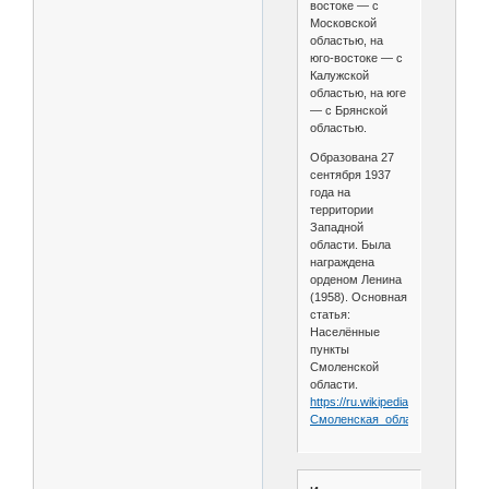
востоке — с
Московской
областью, на
юго-востоке — с
Калужской
областью, на юге
— с Брянской
областью.
Образована 27
сентября 1937
года на
территории
Западной
области. Была
награждена
орденом Ленина
(1958). Основная
статья:
Населённые
пункты
Смоленской
области.
https://ru.wikipedia.org/wiki/
Смоленская_область