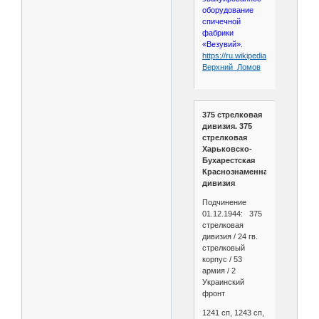
оборудование
спичечной
фабрики
«Везувий»
.
https://ru.wikipedia.org/wiki/
Верхний_Ломов
375 стрелковая
дивизия. 375
стрелковая
Харьковско-
Бухарестская
Краснознаменная
дивизия
Подчинение
01.12.1944: 375
стрелковая
дивизия / 24 гв.
стрелковый
корпус / 53
армия / 2
Украинский
фронт
1241 сп, 1243 сп,