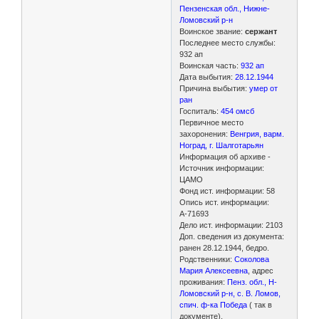
Пензенская обл., Нижне-
Ломовский р-н
Воинское звание:
сержант
Последнее место службы:
932 ап
Воинская часть:
932 ап
Дата выбытия:
28.12.1944
Причина выбытия:
умер от
ран
Госпиталь:
454 омсб
Первичное место
захоронения:
Венгрия, варм.
Ноград, г. Шалготарьян
Информация об архиве -
Источник информации:
ЦАМО
Фонд ист. информации: 58
Опись ист. информации:
А-71693
Дело ист. информации: 2103
Доп. сведения из документа:
ранен 28.12.1944, бедро.
Родственники:
Соколова
Мария Алексеевна
, адрес
проживания:
Пенз. обл., Н-
Ломовский р-н, с. В. Ломов,
спич. ф-ка Победа
( так в
документе).