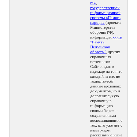
гг.»
,
государственной
информационной
системы «Память
народа»
(проекты
Министерства
обороны РФ),
информация
книги
"Память.
Пензенская
область."
, других
справочных
источников.
Сайт создан в
надежде на то, что
каждый из нас не
только внесёт
данные архивных
документов, но и
дополнит сухую
справочную
информацию
своими бережно
сохраненными
воспоминаниями о
тех, кого уже нет с
нами рядом,
рассказами о ныне