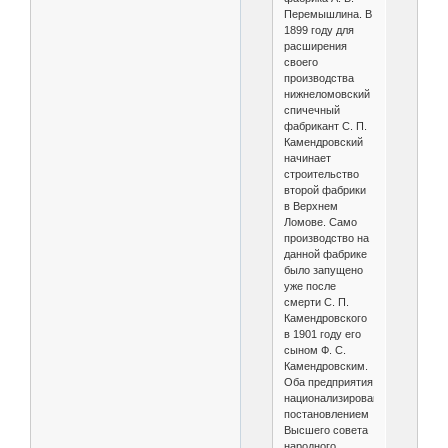
Перемышлина. В
1899 году для
расширения
своего
производства
нижнеломовский
спичечный
фабрикант С. П.
Камендровский
начинает
строительство
второй фабрики
в Верхнем
Ломове. Само
производство на
данной фабрике
было запущено
уже после
смерти С. П.
Камендровского
в 1901 году его
сыном Ф. С.
Камендровским.
Оба предприятия
национализированы
постановлением
Высшего совета
народного