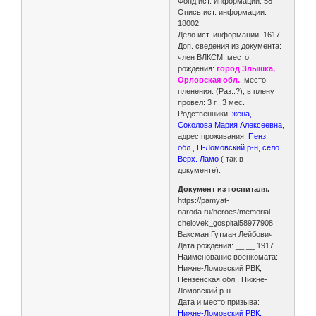
Фонд ист. информации: 58
Опись ист. информации:
18002
Дело ист. информации: 1617
Доп. сведения из документа:
член ВЛКСМ: место
рождения:
город Злышка,
Орловская обл.
, место
пленения: (Раз..?); в плену
провел: 3 г., 3 мес.
Родственники:
жена,
Соколова Мария Алексеевна
,
адрес проживания:
Пенз.
обл., Н-Ломовский р-н, село
Верх. Ламо
( так в
документе).
Документ из госпиталя.
https://pamyat-
naroda.ru/heroes/memorial-
chelovek_gospital58977908 :
Ваксман Гутман Лейбович
Дата рождения: __.__.1917
Наименование военкомата:
Нижне-Ломовский РВК,
Пензенская обл., Нижне-
Ломовский р-н
Дата и место призыва:
Нижне-Ломовский РВК,