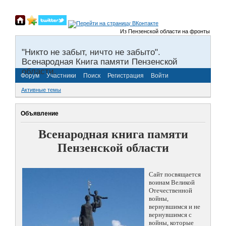
Из Пензенской области на фронты Великой От
"Никто не забыт, ничто не забыто".
Всенародная Книга памяти Пензенской
области.
Форум
Участники
Поиск
Регистрация
Войти
Активные темы
Объявление
Всенародная книга памяти
Пензенской области
Сайт посвящается
воинам Великой
Отечественной
войны,
вернувшимся и не
вернувшимся с
войны, которые