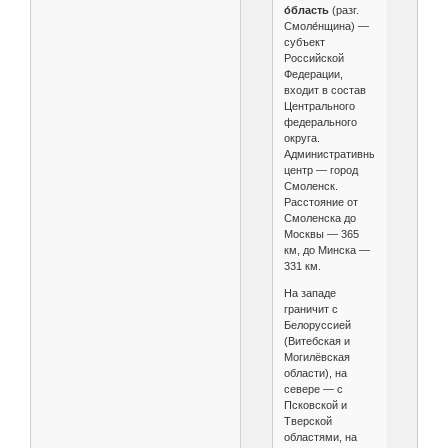
о́бласть
(разг.
Смоле́нщина) —
субъект
Российской
Федерации,
входит в состав
Центрального
федерального
округа.
Административный
центр — город
Смоленск.
Расстояние от
Смоленска до
Москвы — 365
км, до Минска —
331 км.
На западе
граничит с
Белоруссией
(Витебская и
Могилёвская
области), на
севере — с
Псковской и
Тверской
областями, на