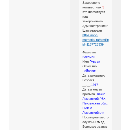
Захоронено
неизвестных
3
Кто шефствует
над
захоронением
Администрация г.
Шалготарьян
https://obd-
memorial.ru/html/info.htm?
id=1167725339
Фамилия
Ваксман
Имя
Гутман
Отчество
Лейбович
Дата рождения/
Возраст
__.__.
1917
Дата и место
призыва
Нижне-
Ломовский РВК,
Пензенская обл.,
Нижне-
Ломовский р-н
Последнее место
службы
375 сд
Воинское звание