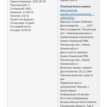
Зарегистрирован
: 2022-05-20
Приглашений:
0
Печатная Книга памяти.
Сообщений:
8501
https://pamyat-
Уважение:
[+119/-0]
naroda.ru/heroes/memoria …
Позитив:
[+0/-1]
1050316521
:
Провел на форуме:
Ваксман Гутман Лейбович
10 месяцев 13 дней
Дата рождения: __.__.1917
Последний визит:
Место рождения: Пензенская
Сегодня 16:09:36
обл., Нижнеломовский р-н
Наименование военкомата:
Нижне-Ломовский РВК,
Пензенская обл., Нижне-
Ломовский р-н
Дата и место призыва:
Нижне-Ломовский РВК,
Пензенская обл., Нижне-
Ломовский р-н
Воинское звание: сержант
Дата выбытия: 28.12.1944
Причина выбытия: умер от
ран
Первичное место
захоронения: Венгрия, г.
Шалготарьян
Информация об архиве -
Источник информации:
Всероссийская Книга Памяти.
Пензенская область. Том 2