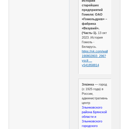
История
старейших
предприятий
Гомеля: ОАО
«Гомельдрев» –
фабрика
«Везувий».
(Часть-1).
13 окт
2023. История
Гомель -
Беларусь.
https://vk.com/wall-
190802803_296?
yscli …
y541858814
Злы́нка
— город
(с 1925 года) в
России,
административный
центр
Злынковского
района Брянской
области и
Злынковского
городского