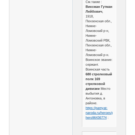
См.также :
Виксман Гутман
Лейбович
,
1918,
Пензенская обл.,
Нижне-
Ломовский р-н,
Нижне-
Ломовский РВК,
Пензенская обл.,
Нижне-
Ломовский р-н.
Воинское звание:
сержант.
Воинская часть
680 стрелковый
полк 169
стрелковой
дивизии
Место
выбытия д.
Антоновка, в
районе.
https://pamyat-
naroda.ru/heroes/person-
hero96436774
: