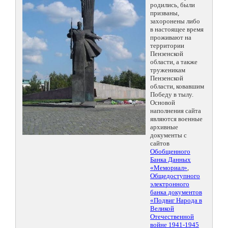
родились, были
призваны,
захоронены либо
в настоящее время
проживают на
территории
Пензенской
области, а также
труженикам
Пензенской
области, ковавшим
Победу в тылу.
Основой
наполнения сайта
являются военные
архивные
документы с
сайтов
Обобщенного
Банка Данных
«Мемориал»
,
Общедоступного
электронного
банка документов
«Подвиг Народа в
Великой
Отечественной
войне 1941-1945