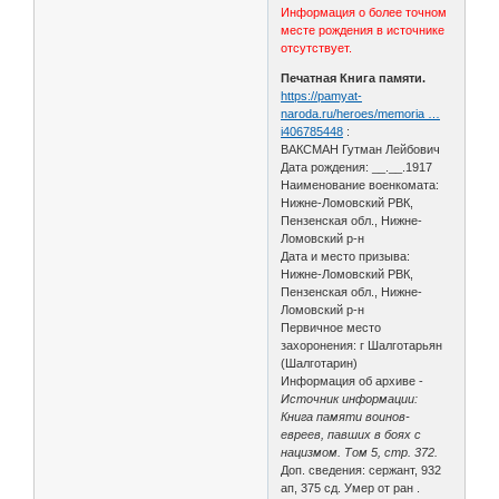
Информация о более точном
месте рождения в источнике
отсутствует.
Печатная Книга памяти.
https://pamyat-
naroda.ru/heroes/memoria …
i406785448
:
ВАКСМАН Гутман Лейбович
Дата рождения: __.__.1917
Наименование военкомата:
Нижне-Ломовский РВК,
Пензенская обл., Нижне-
Ломовский р-н
Дата и место призыва:
Нижне-Ломовский РВК,
Пензенская обл., Нижне-
Ломовский р-н
Первичное место
захоронения: г Шалготарьян
(Шалготарин)
Информация об архиве -
Источник информации:
Книга памяти воинов-
евреев, павших в боях с
нацизмом. Том 5, стр. 372.
Доп. сведения: сержант, 932
ап, 375 сд. Умер от ран .