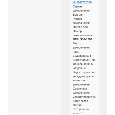
id=1167725339
Страна
захоронения
Венгрия
Регион
захоронения
Ноград обл.
Номер
захоронения в
ВМЦ З36-1354
Место
захоронения
приг.
Задьварона, г.
Шалготарьян, пр.
Феньвешайя, 5,
кладбище
Вид захоронения
международное
воинское
захоронение
Состояние
захоронения
удовлетворительное
Количество
могил 1
Захоронено
всего
3