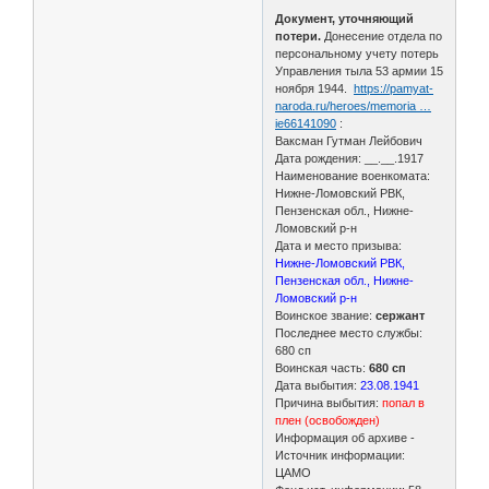
Документ, уточняющий
потери.
Донесение отдела по
персональному учету потерь
Управления тыла 53 армии 15
ноября 1944.
https://pamyat-
naroda.ru/heroes/memoria …
ie66141090
:
Ваксман Гутман Лейбович
Дата рождения: __.__.1917
Наименование военкомата:
Нижне-Ломовский РВК,
Пензенская обл., Нижне-
Ломовский р-н
Дата и место призыва:
Нижне-Ломовский РВК,
Пензенская обл., Нижне-
Ломовский р-н
Воинское звание:
сержант
Последнее место службы:
680 сп
Воинская часть:
680 сп
Дата выбытия:
23.08.1941
Причина выбытия:
попал в
плен (освобожден)
Информация об архиве -
Источник информации:
ЦАМО