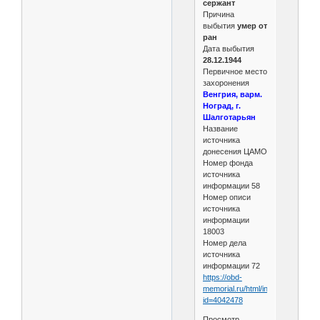
сержант
Причина
выбытия
умер от
ран
Дата выбытия
28.12.1944
Первичное место
захоронения
Венгрия, варм.
Ноград, г.
Шалготарьян
Название
источника
донесения ЦАМО
Номер фонда
источника
информации 58
Номер описи
источника
информации
18003
Номер дела
источника
информации 72
https://obd-
memorial.ru/html/info.htm?
id=4042478
Просмотр