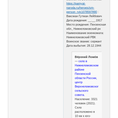
https://pamyat-
naroda.ru/heroes/sm-
person_rvk1078597890
:
Ваксман Гутман Лейбович
Дата рождения: __.__.1917
Место рождения: Пензенская
обл., Нижнеломовский рн
Наименование военкомата:
Нижнеломовский РВК
Воинское звание: сержант
Дата выбытия: 28.12.1944
Ве́рхний Ломо́в
—
село в
Нижнеломовском
районе
Пензенской
области России,
центр
Верхнеломовского
сельского
совета.
Население: 3321
человек (2021).
Село
расположено в
10 км к юго-