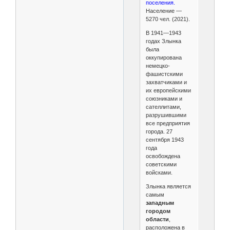
поселения.
Население —
5270 чел. (2021).
В 1941—1943
годах Злынка
была
оккупирована
немецко-
фашистскими
захватчиками и
их европейскими
союзниками и
сателлитами,
разрушившими
все предприятия
города. 27
сентября 1943
года
освобождена
советскими
войсками.
Злынка является
самым
западным
городом
области
,
расположена в