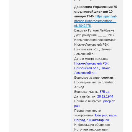
Донесение Управления 75
стрелковой дивизии 10
января 1945.
https://pamyat-
naroda.ru/heroes/memoria …
nie4042478
:
Ваксман Гутман Лейбович
Дата рождения: __.__.1917
Наименование военкомата:
Нижне-Ломовский РВК,
Пензенская обл., Нижне-
Ломовский р-н
Дата и место призыва:
Нижне-Ломовский РВК,
Пензенская обл., Нижне-
Ломовский р-н
Воинское звание:
сержант
Последнее место службы:
375 сд
Воинская часть:
375 сд
Дата выбытия:
28.12.1944
Причина выбытия:
умер от
ран
Первичное место
захоронения:
Венгрия, варм.
Ноград, г. Шалготарьян
Информация об архиве -
Источник информации: