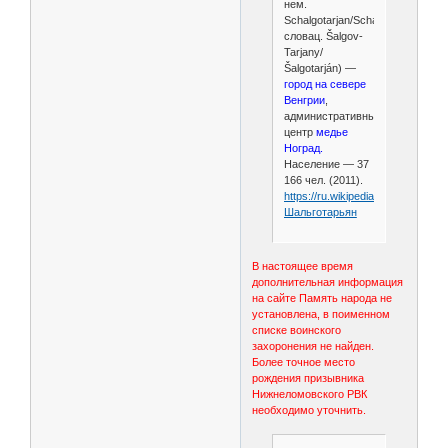
нем.
Schalgotarjan/Schalgau,
словац. Šalgov-
Tarjany/
Šalgotarján) —
город на севере
Венгрии
,
административный
центр
медье
Ноград.
Население — 37
166 чел. (2011).
https://ru.wikipedia.org/wiki/
Шальготарьян
В настоящее время
дополнительная информация
на сайте Память народа не
установлена, в поименном
списке воинского
захоронения не найден.
Более точное место
рождения призывника
Нижнеломовского РВК
необходимо уточнить.