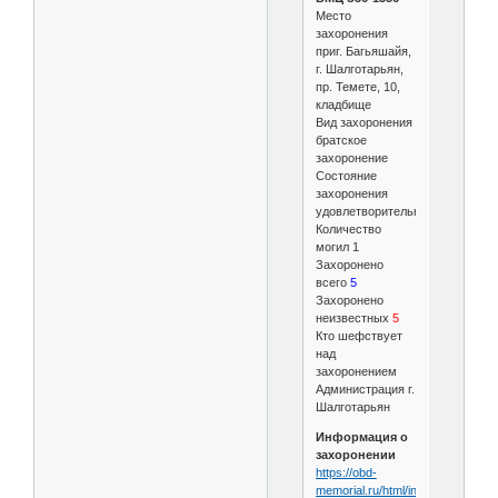
Место
захоронения
приг. Багьяшайя,
г. Шалготарьян,
пр. Темете, 10,
кладбище
Вид захоронения
братское
захоронение
Состояние
захоронения
удовлетворительное
Количество
могил 1
Захоронено
всего
5
Захоронено
неизвестных
5
Кто шефствует
над
захоронением
Администрация г.
Шалготарьян
Информация о
захоронении
https://obd-
memorial.ru/html/info.htm?