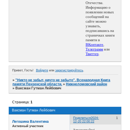
Отечества.
Информацию о
появлении новых
сообщений на
сайте можно
узнавать,
подписавшись на
страничках книги
памяти в
ВКонтакте
,
Телеграмм
или
Твиттер
.
Привет, Гость!
Войдите
или
зарегистрируйтесь
.
»
"Никто не забыт, ничто не забыто". Всенародная Книга
памяти Пензенской области.
»
Нижнеломовский район
»
Ваксман Гутман Лейбович
Страница:
1
Ваксман Гутман Лейбович
Поделиться
2024-
1
Легошина Валентина
12-20 22:00:22
Активный участник
Здравствуйте!