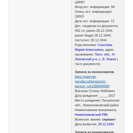
ЦАМО
Фонд ист. информации: 58
Опись ист. информации:
18003
Дело ист. информации: 72
Доп. сведения из документа:
932 сп; ранен 28.12.1944,
ранен бедро 28.12.1944;
поступил: 28.12.1944.
Родственники:
Соколова
Мария Алексеевна
, адрес
проживания:
Пенз. обл., Н-
Ломовский р-н, с. В. Ломов
(
так в документе).
Записи из военкоматов.
https://pamyat-
naroda.ru/heroes/sm-
person_rvk1095848389
:
Ваксман Гутман Лейбович
Дата рождения: __.__.1917
Место рождения: Пензенская
обл., Нижнеломовский район
Наименование военкомата:
Нижнеломовский РВК
Воинское звание:
сержант
Дата выбытия:
28.12.1944
Записи из военкоматов.