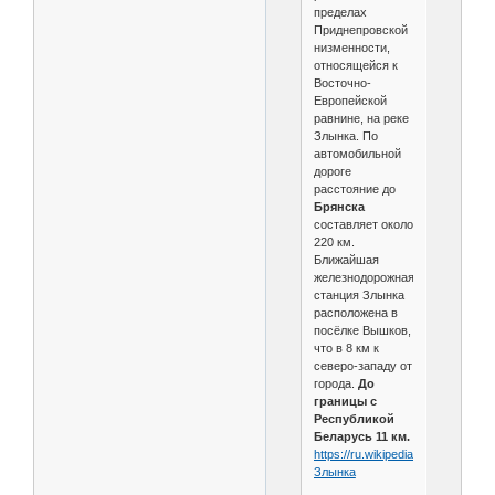
пределах
Приднепровской
низменности,
относящейся к
Восточно-
Европейской
равнине, на реке
Злынка. По
автомобильной
дороге
расстояние до
Брянска
составляет около
220 км.
Ближайшая
железнодорожная
станция Злынка
расположена в
посёлке Вышков,
что в 8 км к
северо-западу от
города.
До
границы с
Республикой
Беларусь 11 км.
https://ru.wikipedia.org/wiki/
Злынка