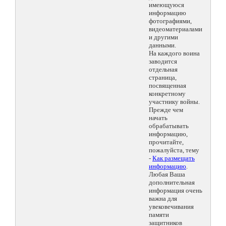
имеющуюся
информацию
фотографиями,
видеоматериалами
и другими
данными.
На каждого воина
заводится
отдельная
страница,
посвященная
конкретному
участнику войны.
Прежде чем
начать
обрабатывать
информацию,
прочитайте,
пожалуйста, тему
-
Как размещать
информацию
.
Любая Ваша
дополнительная
информация очень
важна для
увековечивания
памяти
защитников