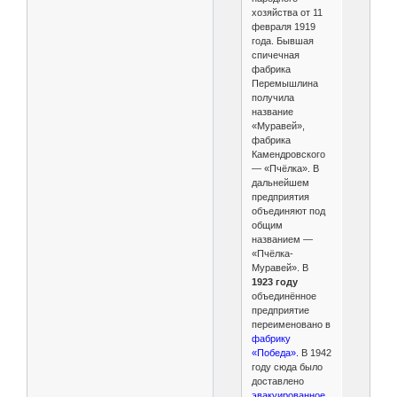
хозяйства от 11
февраля 1919
года. Бывшая
спичечная
фабрика
Перемышлина
получила
название
«Муравей»,
фабрика
Камендровского
— «Пчёлка». В
дальнейшем
предприятия
объединяют под
общим
названием —
«Пчёлка-
Муравей». В
1923 году
объединённое
предприятие
переименовано в
фабрику
«Победа».
В 1942
году сюда было
доставлено
эвакуированное