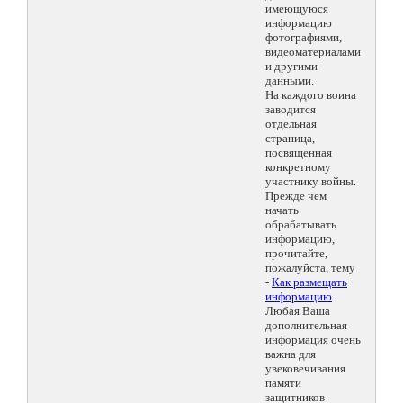
имеющуюся
информацию
фотографиями,
видеоматериалами
и другими
данными.
На каждого воина
заводится
отдельная
страница,
посвященная
конкретному
участнику войны.
Прежде чем
начать
обрабатывать
информацию,
прочитайте,
пожалуйста, тему
-
Как размещать
информацию
.
Любая Ваша
дополнительная
информация очень
важна для
увековечивания
памяти
защитников