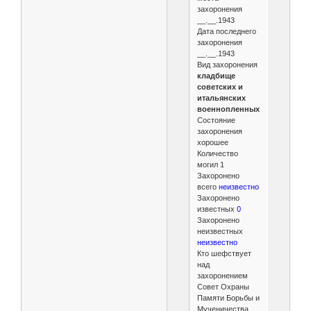
захоронения
__.__.1943
Дата последнего
захоронения
__.__.1943
Вид захоронения
кладбище
советских и
итальянских
военнопленных
Состояние
захоронения
хорошее
Количество
могил 1
Захоронено
всего
неизвестно
Захоронено
известных
0
Захоронено
неизвестных
неизвестно
Кто шефствует
над
захоронением
Совет Охраны
Памяти Борьбы и
Мученичества