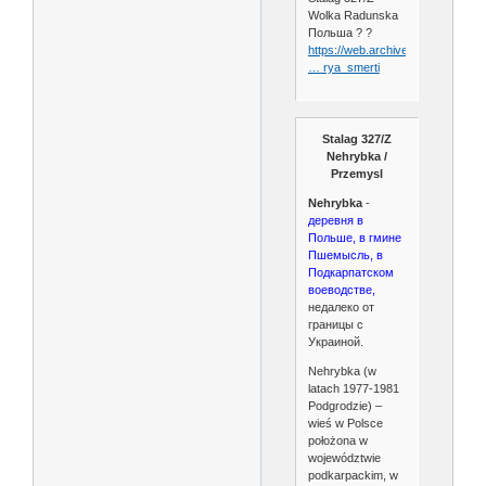
Wolka Radunska
Польша ? ?
https://web.archive.org/web/201
… rya_smerti
Stalag 327/Z
Nehrybka /
Przemysl
Nehrybka
-
деревня в
Польше, в гмине
Пшемысль, в
Подкарпатском
воеводстве,
недалеко от
границы с
Украиной.
Nehrybka (w
latach 1977-1981
Podgrodzie) –
wieś w Polsce
położona w
województwie
podkarpackim, w