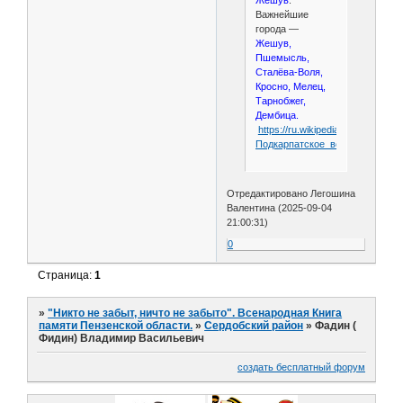
Жешув
.
Важнейшие
города —
Жешув,
Пшемысль,
Сталёва-Воля,
Кросно, Мелец,
Тарнобжег,
Дембица.
https://ru.wikipedia.org/wiki/
Подкарпатское_воеводство
Отредактировано Легошина
Валентина (2025-09-04
21:00:31)
0
Страница:
1
»
"Никто не забыт, ничто не забыто". Всенародная Книга
памяти Пензенской области.
»
Сердобский район
»
Фадин (
Фидин) Владимир Васильевич
создать бесплатный форум