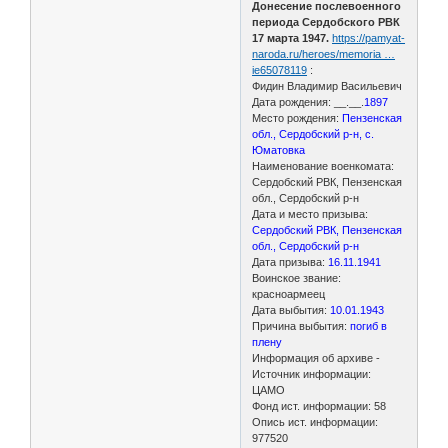
Донесение послевоенного
периода Сердобского РВК
17 марта 1947.
https://pamyat-
naroda.ru/heroes/memoria …
ie65078119
:
Фидин Владимир Васильевич
Дата рождения: __.__.
1897
Место рождения:
Пензенская
обл., Сердобский р-н, с.
Юматовка
Наименование военкомата:
Сердобский РВК, Пензенская
обл., Сердобский р-н
Дата и место призыва:
Сердобский РВК, Пензенская
обл., Сердобский р-н
Дата призыва:
16.11.1941
Воинское звание:
красноармеец
Дата выбытия:
10.01.1943
Причина выбытия:
погиб в
плену
Информация об архиве -
Источник информации:
ЦАМО
Фонд ист. информации: 58
Опись ист. информации:
977520