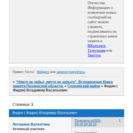
Отечества.
Информацию о
появлении новых
сообщений на
сайте можно
узнавать,
подписавшись на
страничках книги
памяти в
ВКонтакте
,
Телеграмм
или
Твиттер
.
Привет, Гость!
Войдите
или
зарегистрируйтесь
.
»
"Никто не забыт, ничто не забыто". Всенародная Книга
памяти Пензенской области.
»
Сердобский район
»
Фадин (
Фидин) Владимир Васильевич
Страница:
1
Фадин ( Фидин) Владимир Васильевич
Поделиться
2025-
1
Легошина Валентина
03-25 04:32:14
Активный участник
Здравствуйте!