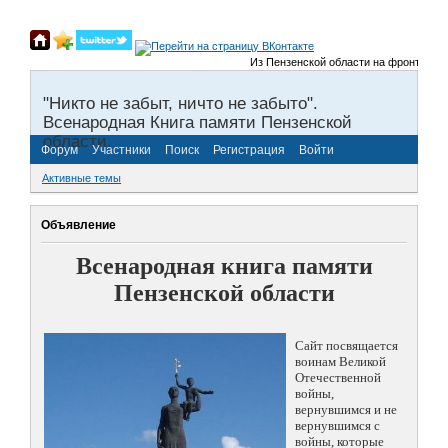
Из Пензенской области на фронты Великой
"Никто не забыт, ничто не забыто".
Всенародная Книга памяти Пензенской
области.
Форум
Участники
Поиск
Регистрация
Войти
Активные темы
Объявление
Всенародная книга памяти
Пензенской области
Сайт посвящается
воинам Великой
Отечественной
войны,
вернувшимся и не
вернувшимся с
войны, которые