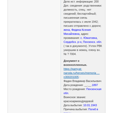
Дело ист. информации: 200
Доп. сведения: родственники:
должность, спец.: нет
сведений; беспартийный;
письменная связь
прекратилась с июля 1942;
письмо отправлено с дороги;
жена, Фидина Ксения
Михайловна
, адрес
проживания:
с. Юматовка,
Сердобск. р-н, Пензенск. обл.
( так в документе). Учтен РВК
умершим в немец. плену вх.
№ ? 7004.
Документ о
военнопленных.
https://pamyat-
naroda.ru/heroes/memoria …
n300201005
:
Фадин Владимир Васильевич
Дата рождения: __.__.
1897
Место рождения:
Пензенская
обл.
Воинское звание:
красноармеец|рядовой
Дата выбытия:
10.01.1943
Причина выбытия:
Погиб в