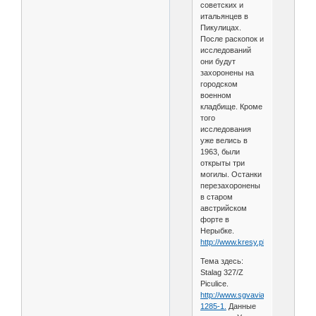
советских и
итальянцев в
Пикулицах.
После раскопок и
исследований
они будут
захоронены на
городском
военном
кладбище. Кроме
того
исследования
уже велись в
1963, были
открыты три
могилы. Останки
перезахоронены
в старом
австрийском
форте в
Нерыбке.
http://www.kresy.pl/wydarze....iat
Тема здесь:
Stalag 327/Z
Piculice.
http://www.sgvavia.ru/forum/78-
1285-1.
Данные