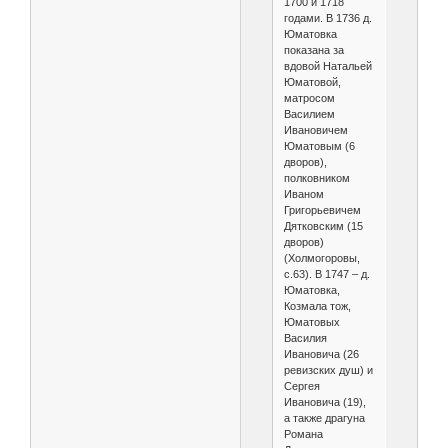
1700 и 1718
годами. В 1736 д.
Юматовка
показана за
вдовой Натальей
Юматовой,
матросом
Василием
Ивановичем
Юматовым (6
дворов),
полковником
Иваном
Григорьевичем
Дятковским (15
дворов)
(Холмогоровы,
с.63). В 1747 – д.
Юматовка,
Козмала тож,
Юматовых
Василия
Ивановича (26
ревизских душ) и
Сергея
Ивановича (19),
а также драгуна
Романа