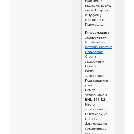
разнятся. У
наших написано,
что из Нехрыбки
и Пукулиц
перенесли в
Пшемысль.
Информация о
захоронении
http://www.obd-
memorial.ru/html/info.htm?
id=86386803
Страна
захоронения
Польша
Регион
захоронения
Подкарпатское
воев.
Номер
захоронения в
ВМЦ З48-413
Место
захоронения г.
Пшемысль, ул.
Обозова
Дата создания
современного
места