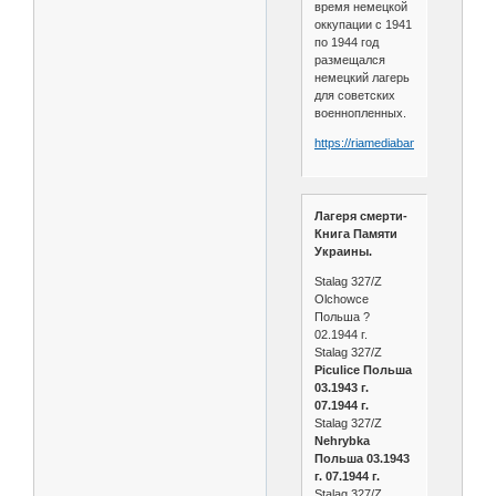
время немецкой
оккупации с 1941
по 1944 год
размещался
немецкий лагерь
для советских
военнопленных.
https://riamediabank.ru/media/23.
Лагеря смерти-
Книга Памяти
Украины.
Stalag 327/Z
Olchowce
Польша ?
02.1944 г.
Stalag 327/Z
Piculice Польша
03.1943 г.
07.1944 г.
Stalag 327/Z
Nehrybka
Польша 03.1943
г. 07.1944 г.
Stalag 327/Z