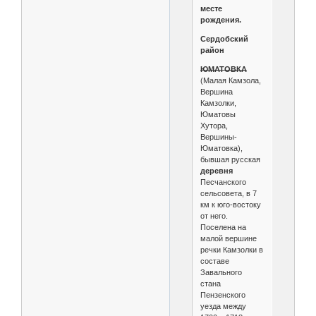
месте
рождения.
Сердобский
район
ЮМАТОВКА
(Малая Камзола,
Вершина
Камзолки,
Юматовы
Хутора,
Вершины-
Юматовка),
бывшая русская
деревня
Песчанского
сельсовета, в 7
км к юго-востоку
от него.
Поселена на
малой вершине
речки Камзолки в
составе
Завального
стана
Пензенского
уезда между