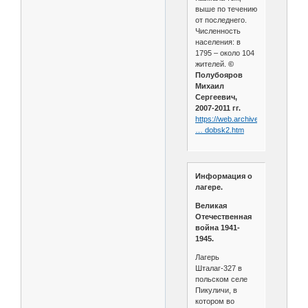
выше по течению
от последнего.
Численность
населения: в
1795 – около 104
жителей.
©
Полубояров
Михаил
Сергеевич,
2007-2011 гг.
https://web.archive.org/web/2011
… dobsk2.htm
Информация о
лагере.
Великая
Отечественная
война 1941-
1945.
Лагерь
Шталаг-327 в
польском селе
Пикуличи, в
котором во