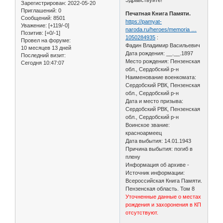
Зарегистрирован
: 2022-05-20
Приглашений:
0
Печатная Книга Памяти.
Сообщений:
8501
https://pamyat-
Уважение:
[+119/-0]
naroda.ru/heroes/memoria …
Позитив:
[+0/-1]
1050284935
:
Провел на форуме:
Фадин Владимир Васильевич
10 месяцев 13 дней
Дата рождения: __.__.1897
Последний визит:
Место рождения: Пензенская
Сегодня 10:47:07
обл., Сердобский р-н
Наименование военкомата:
Сердобский РВК, Пензенская
обл., Сердобский р-н
Дата и место призыва:
Сердобский РВК, Пензенская
обл., Сердобский р-н
Воинское звание:
красноармеец
Дата выбытия: 14.01.1943
Причина выбытия: погиб в
плену
Информация об архиве -
Источник информации:
Всероссийская Книга Памяти.
Пензенская область. Том 8
Уточненные данные о местах
рождения и захоронения в КП
отсутствуют.