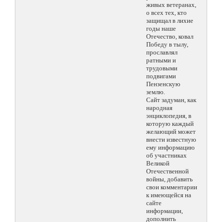
живых ветеранах,
о всех тех, кто
защищал в лихие
годы наше
Отечество, ковал
Победу в тылу,
прославлял
ратными и
трудовыми
подвигами
Пензенскую
землю.
Сайт задуман, как
народная
энциклопедия, в
которую каждый
желающий может
внести известную
ему информацию
об участниках
Великой
Отечественной
войны, добавить
свои комментарии
к имеющейся на
сайте
информации,
дополнить