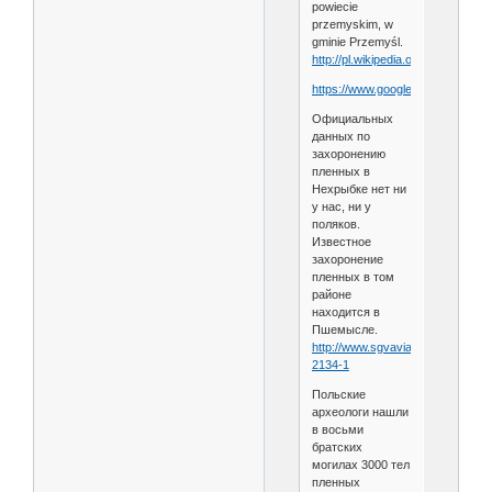
powiecie
przemyskim, w
gminie Przemyśl.
http://pl.wikipedia.org/wiki/Nehryb
https://www.google.com/maps/@
Официальных
данных по
захоронению
пленных в
Нехрыбке нет ни
у нас, ни у
поляков.
Известное
захоронение
пленных в том
районе
находится в
Пшемысле.
http://www.sgvavia.ru/forum/185-
2134-1
Польские
археологи нашли
в восьми
братских
могилах 3000 тел
пленных