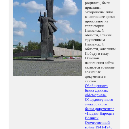
родились, были
призваны,
захоронены либо
в настоящее время
проживают на
территории
Пензенской
области, а также
труженикам
Пензенской
области, ковавшим
Победу в тылу.
Основой
наполнения сайта
являются военные
архивные
документы с
сайтов
Обобщенного
Банка Данных
«Мемориал»
,
Общедоступного
электронного
банка документов
«Подвиг Народа в
Великой
Отечественной
войне 1941-1945