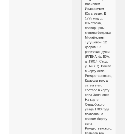
Василием
Ивановичем
Юматовым. В
1795 году д.
Юматовка,
прапорщицы,
княгини Федосьи
Михайловны
Тугушевой, 12
дворов, 52
ревизских души
(РГВИА, ф. ВУА,
д. 19014, Серд.
у., №307). Вошла
в черту села
Рождественского,
Камзола тож, а
затем в его
составе в черту
села Зеленовки.
На карте
Сердобского
уезда 1783 года
показана на
правом берегу
села
Рождественского,
Казмала тож,