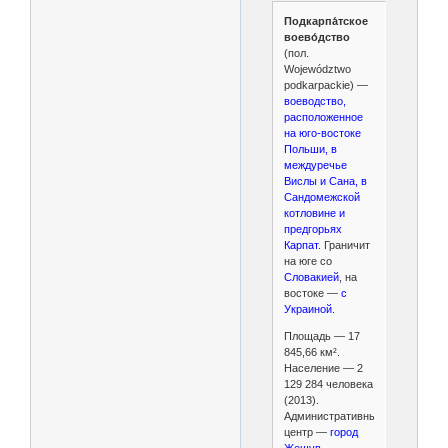
Подкарпа́тское
воево́дство
(пол.
Województwo
podkarpackie) —
воеводство,
расположенное
на юго-востоке
Польши, в
междуречье
Вислы и Сана, в
Сандомежской
котловине и
предгорьях
Карпат
. Граничит
на юге со
Словакией
, на
востоке —
с
Украиной.
Площадь — 17
845,66 км².
Население — 2
129 284 человека
(2013).
Административный
центр —
город