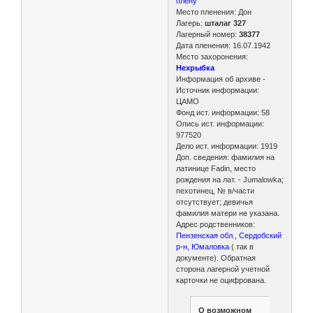
плену
Место пленения: Дон
Лагерь:
шталаг 327
Лагерный номер:
38377
Дата пленения: 16.07.1942
Место захоронения:
Нехрыбка
Информация об архиве -
Источник информации:
ЦАМО
Фонд ист. информации: 58
Опись ист. информации:
977520
Дело ист. информации: 1919
Доп. сведения: фамилия на
латинице Fadin, место
рождения на лат. - Jumalowka;
пехотинец, № в/части
отсутствует; девичья
фамилия матери не указана.
Адрес родственников:
Пензенская обл., Сердобский
р-н, Юмаловка
( так в
документе). Обратная
сторона лагерной учетной
карточки не оцифрована.
О возможном