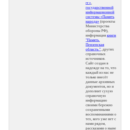
гг.»
,
государственной
информационной
системы «Память
народа»
(проекты
Министерства
обороны РФ),
информация
книги
"Память.
Пензенская
область."
, других
справочных
источников.
Сайт создан в
надежде на то, что
каждый из нас не
только внесёт
данные архивных
документов, но и
дополнит сухую
справочную
информацию
своими бережно
сохраненными
воспоминаниями о
тех, кого уже нет с
нами рядом,
рассказами о ныне