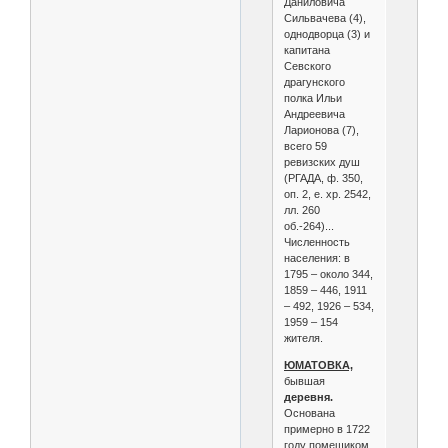
Даниловича
Сильвачева (4),
однодворца (3) и
капитана
Севского
драгунского
полка Ильи
Андреевича
Ларионова (7),
всего 59
ревизских душ
(РГАДА, ф. 350,
оп. 2, е. хр. 2542,
лл. 260
об.-264)...
Численность
населения: в
1795 – около 344,
1859 – 446, 1911
– 492, 1926 – 534,
1959 – 154
жителя.
ЮМАТОВКА,
бывшая
деревня.
Основана
примерно в 1722
году помещиком