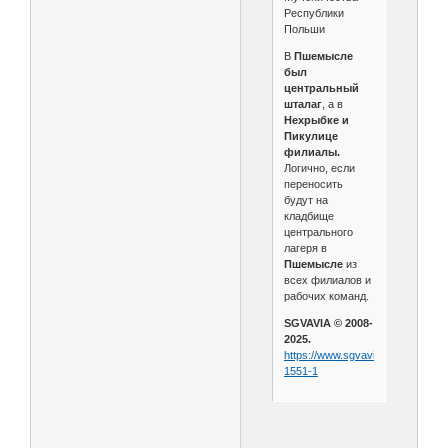
Республики
Польши
В
Пшемысле
был
центральный
шталаг
, а в
Нехрыбке и
Пикулице
филиалы.
Логично, если
переносить
будут на
кладбище
центрального
лагеря в
Пшемысле
из
всех филиалов и
рабочих команд.
SGVAVIA © 2008-
2025.
https://www.sgvavia.ru/forum/78-
1551-1