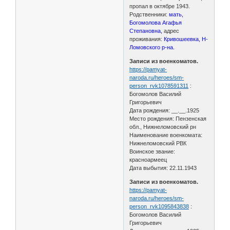
пропал в октябре 1943.
Родственники:
мать,
Богомолова Агафья
Степановна,
адрес
проживания:
Кривошеевка, Н-
Ломовского р-на.
Записи из военкоматов.
https://pamyat-
naroda.ru/heroes/sm-
person_rvk1078591311
:
Богомолов Василий
Григорьевич
Дата рождения: __.__.1925
Место рождения: Пензенская
обл., Нижнеломовский рн
Наименование военкомата:
Нижнеломовский РВК
Воинское звание:
красноармеец
Дата выбытия: 22.11.1943
Записи из военкоматов.
https://pamyat-
naroda.ru/heroes/sm-
person_rvk1095843838
:
Богомолов Василий
Григорьевич