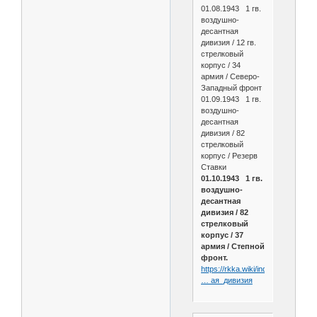
01.08.1943 1 гв.
воздушно-
десантная
дивизия / 12 гв.
стрелковый
корпус / 34
армия / Северо-
Западный фронт
01.09.1943 1 гв.
воздушно-
десантная
дивизия / 82
стрелковый
корпус / Резерв
Ставки
01.10.1943 1 гв.
воздушно-
десантная
дивизия / 82
стрелковый
корпус / 37
армия / Степной
фронт.
https://rkka.wiki/index.php/1_гв.
… ая_дивизия