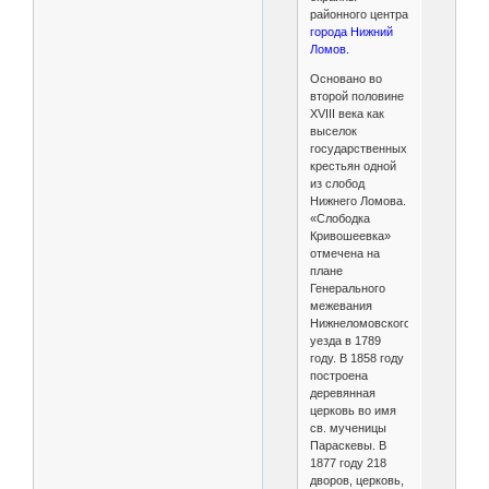
районного центра
города Нижний
Ломов.
Основано во
второй половине
XVIII века как
выселок
государственных
крестьян одной
из слобод
Нижнего Ломова.
«Слободка
Кривошеевка»
отмечена на
плане
Генерального
межевания
Нижнеломовского
уезда в 1789
году. В 1858 году
построена
деревянная
церковь во имя
св. мученицы
Параскевы. В
1877 году 218
дворов, церковь,