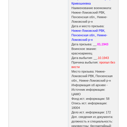
Кривошеевка
Наименование военкомата:
Нижне-Ломовский РВК,
Пензенская обл., Нижне-
Ломовский р-н
Дата и место призыва:
Нижне-Ломовский РВК,
Пензенская обл., Нижне-
Ломовский р-н
Дата призыва: __.
01.1943
Воинское звание:
красноармеец
Дата выбытия: __.
10.1943
Причина выбытия:
пропал без
вести
Место призыва: Нижне-
Ломовский РВК, Пензенская
обл., Нижне-Ломовский р-н
Информация об архиве -
Источник информации:
ЦАМО
Фонд ист. информации: 58
Опись ист. информации:
18004
Дело ист. информации: 172
Доп. сведения из документа:
должность и специальность:
неизвестны; беспартийный;