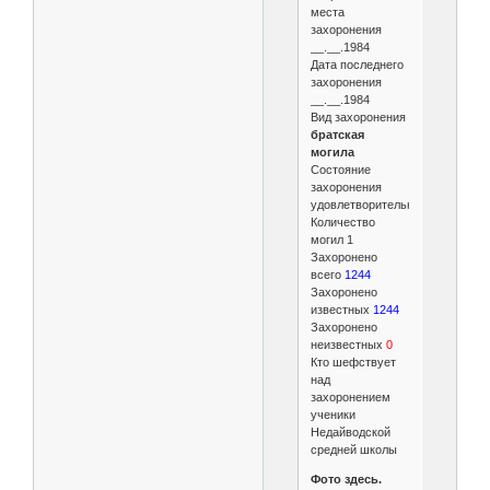
места
захоронения
__.__.1984
Дата последнего
захоронения
__.__.1984
Вид захоронения
братская
могила
Состояние
захоронения
удовлетворительное
Количество
могил 1
Захоронено
всего
1244
Захоронено
известных
1244
Захоронено
неизвестных
0
Кто шефствует
над
захоронением
ученики
Недайводской
средней школы
Фото здесь.