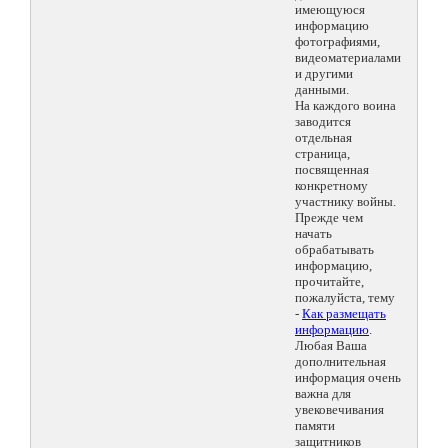
имеющуюся
информацию
фотографиями,
видеоматериалами
и другими
данными.
На каждого воина
заводится
отдельная
страница,
посвященная
конкретному
участнику войны.
Прежде чем
начать
обрабатывать
информацию,
прочитайте,
пожалуйста, тему
-
Как размещать
информацию
.
Любая Ваша
дополнительная
информация очень
важна для
увековечивания
памяти
защитников