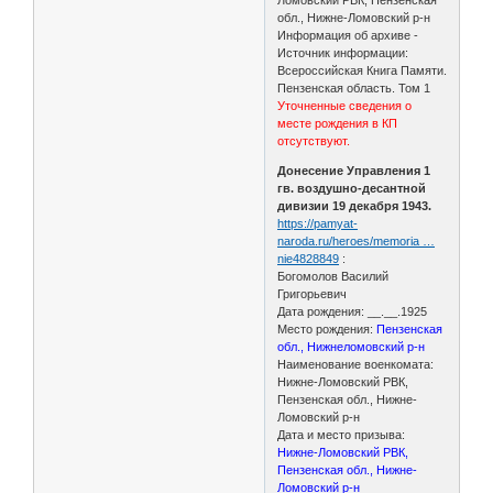
обл., Нижне-Ломовский р-н
Информация об архиве -
Источник информации:
Всероссийская Книга Памяти.
Пензенская область. Том 1
Уточненные сведения о
месте рождения в КП
отсутствуют.
Донесение Управления 1
гв. воздушно-десантной
дивизии 19 декабря 1943.
https://pamyat-
naroda.ru/heroes/memoria …
nie4828849
:
Богомолов Василий
Григорьевич
Дата рождения: __.__.1925
Место рождения:
Пензенская
обл., Нижнеломовский р-н
Наименование военкомата:
Нижне-Ломовский РВК,
Пензенская обл., Нижне-
Ломовский р-н
Дата и место призыва:
Нижне-Ломовский РВК,
Пензенская обл., Нижне-
Ломовский р-н