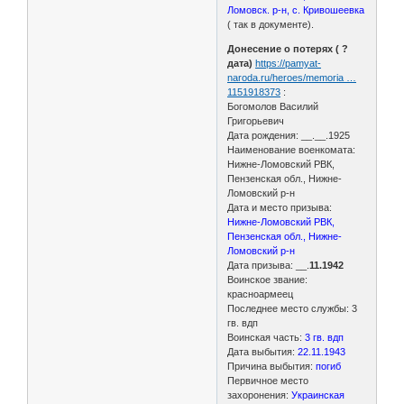
Ломовск. р-н, с. Кривошеевка
( так в документе).
Донесение о потерях ( ?
дата)
https://pamyat-
naroda.ru/heroes/memoria …
1151918373
:
Богомолов Василий
Григорьевич
Дата рождения: __.__.1925
Наименование военкомата:
Нижне-Ломовский РВК,
Пензенская обл., Нижне-
Ломовский р-н
Дата и место призыва:
Нижне-Ломовский РВК,
Пензенская обл., Нижне-
Ломовский р-н
Дата призыва: __.
11.1942
Воинское звание:
красноармеец
Последнее место службы: 3
гв. вдп
Воинская часть:
3 гв. вдп
Дата выбытия:
22.11.1943
Причина выбытия:
погиб
Первичное место
захоронения:
Украинская