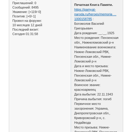
Приглашений:
0
Печатная Книга Памяти.
Сообщений:
8495
https://pamyat-
Уважение:
[+119/-0]
naroda.ru/heroes/memoria …
Позитив:
[+0/-1]
1000158785
:
Провел на форуме:
Богомолов Василий
10 месяцев 12 дней
Григорьевич
Последний визит:
Дата рождения: __.__.1925
Сегодня 01:31:58
Место рождения: Пензенская
обл., Нижнеломовский р-н
Наименование военкомата:
Нижне-Ломовский РВК,
Пензенская обл., Нижне-
Ломовский р-н
Дата и место призыва:
Нижне-Ломовский РВК,
Пензенская обл., Нижне-
Ломовский р-н
Воинское звание:
красноармеец
Дата выбытия: 22.11.1943
Причина выбытия: погиб
Первичное место
захоронения: Украина,
Днепропетровская обл.,
Криворожский р-н, с.
Недайвода
Место призыва: Нижне-
Ломовский РВК, Пензенская