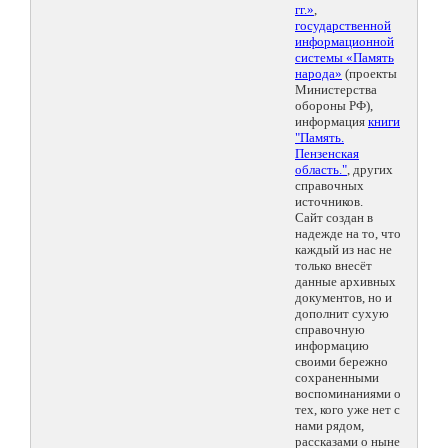
гг.»
,
государственной
информационной
системы «Память
народа»
(проекты
Министерства
обороны РФ),
информация
книги
"Память.
Пензенская
область."
, других
справочных
источников.
Сайт создан в
надежде на то, что
каждый из нас не
только внесёт
данные архивных
документов, но и
дополнит сухую
справочную
информацию
своими бережно
сохраненными
воспоминаниями о
тех, кого уже нет с
нами рядом,
рассказами о ныне