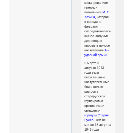
командованием
генерал-
полковника
М. С.
Хозина,
которая
в середине
февраля
сосредоточилась
южнее Залучья
для ввода в
прорыв в полосе
наступления
1-й
ударной армии.
В марте и
августе 1943
года вела
безуспешные
наступательные
бои с целью
разгрома
старорусской
группировки
противника и
овладения
городом Старая
Русса.
Тем не
менее 18 августа
1943 года