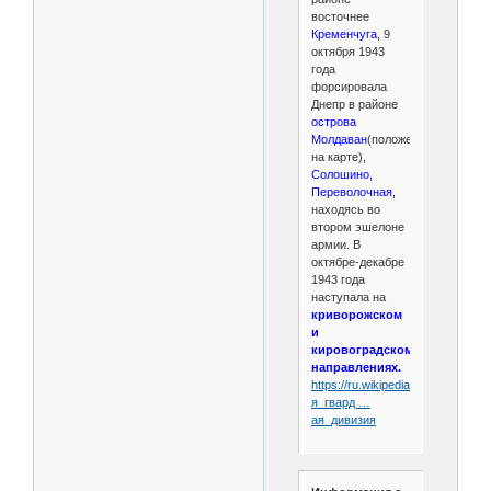
восточнее
Кременчуга,
9
октября 1943
года
форсировала
Днепр в районе
острова
Молдаван
(положение
на карте),
Солошино,
Переволочная,
находясь во
втором эшелоне
армии. В
октябре-декабре
1943 года
наступала на
криворожском
и
кировоградском
направлениях.
https://ru.wikipedia.org/wiki/1-
я_гвард …
ая_дивизия