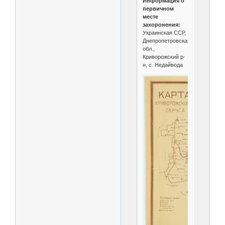
Информация о
первичном
месте
захоронения:
Украинская ССР,
Днепропетровская
обл.,
Криворожский р-
н, с. Недайвода