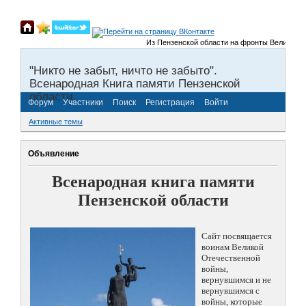
Из Пензенской области на фронты Великой Отечес
"Никто не забыт, ничто не забыто".
Всенародная Книга памяти Пензенской
области.
Форум
Участники
Поиск
Регистрация
Войти
Активные темы
Объявление
Всенародная книга памяти
Пензенской области
Сайт посвящается
воинам Великой
Отечественной
войны,
вернувшимся и не
вернувшимся с
войны, которые