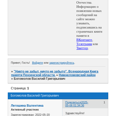
Отечества.
Информацию о
появлении новых
сообщений на
сайте можно
узнавать,
подписавшись на
страничках книги
памяти в
ВКонтакте
,
Телеграмм
или
Твиттер
.
Привет, Гость!
Войдите
или
зарегистрируйтесь
.
»
"Никто не забыт, ничто не забыто". Всенародная Книга
памяти Пензенской области.
»
Нижнеломовский район
»
Богомолов Василий Григорьевич
Страница:
1
Богомолов Василий Григорьевич
Поделиться
2025-
1
Легошина Валентина
05-06 01:34:36
Активный участник
Здравствуйте!
Зарегистрирован
: 2022-05-20