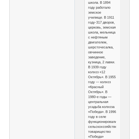
школа. В 1894
году работало
земское
училище. В 1911
году-317 дворов,
церковь, земская
школа, мельница
с нефтяным
двигателем,
шерсточесалка,
овчинное
заведение,
кузница, 2 лавки.
В 1939 году
колхоз «12
Октябрь». В 1955
году — колхоз
«Красный
Октябрь». В
1980-е годы —
центральная
усадьба колхоза
«Победа». В 1996
году в селе
функционировали
сельскохозяйственное
товарищество
«Победа»