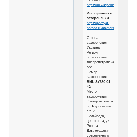
Украина.
https://ru.wikipedia.org/wiki....4а
Информация о
захоронении.
https://pamyat-
naroda.ru/memorial/burial/835986
:
Страна
захоронения
Украина
Регион
захоронения
Днепропетровская
обл.
Номер
захоронения в
ВМЦ ЗУ380-04-
42
Место
захоронения
Криворожский р-
н, Недаводский
с/с, с.
Недайвода,
центр села, ул.
Рората
Дата создания
современного