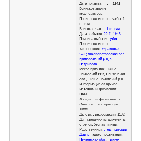
Дата призыва: __.__.
1942
Воинское звание:
красноармеец
Последнее место службы: 1
гв. вдд
Воинская часть:
1 гв. вдд
Дата выбытия:
22.11.1943
Причина выбытия:
убит
Первичное место
захоронения:
Украинская
ССР, Днепропетровская обл.,
Криворожский р-н, с.
Недайвода
Место призыва: Нижне-
Ломовский РВК, Пензенская
обл., Нижне-Ломовский р-н
Информация об архиве -
Источник информации:
ЦАМО
Фонд ист. информации: 58
Опись ист. информации:
18001
Дело ист. информации: 1182
Доп. сведения из документа:
стрелок; беспартийный.
Родственники:
отец, Григорий
Дмитр.,
адрес проживания:
Пензенская обл., Нижне-