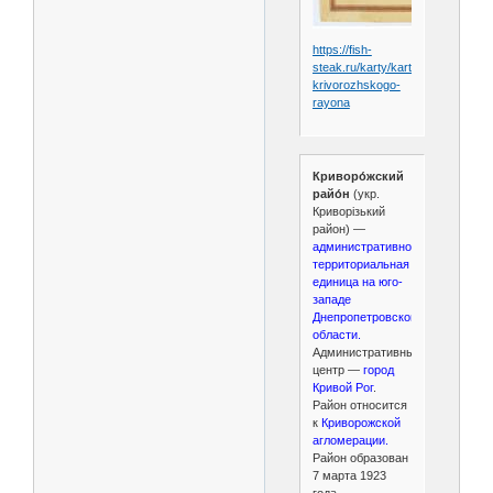
https://fish-
steak.ru/karty/karta-
krivorozhskogo-
rayona
Криворо́жский
райо́н
(укр.
Криворізький
район) —
административно-
территориальная
единица на юго-
западе
Днепропетровской
области.
Административный
центр —
город
Кривой Рог
.
Район относится
к
Криворожской
агломерации.
Район образован
7 марта 1923
года.