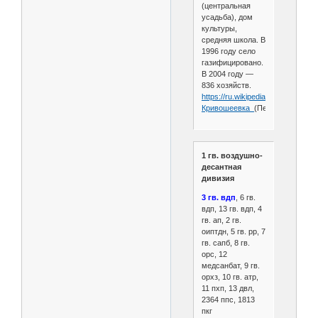
(центральная
усадьба), дом
культуры,
средняя школа. В
1996 году село
газифицировано.
В 2004 году —
836 хозяйств.
https://ru.wikipedia.org/wiki/
Кривошеевка_
(Пензенская_обл
1 гв. воздушно-
десантная
дивизия
3 гв. вдп
, 6 гв.
вдп, 13 гв. вдп, 4
гв. ап, 2 гв.
оиптдн, 5 гв. рр, 7
гв. сапб, 8 гв.
орс, 12
медсанбат, 9 гв.
орхз, 10 гв. атр,
11 пхп, 13 двл,
2364 ппс, 1813
пкг