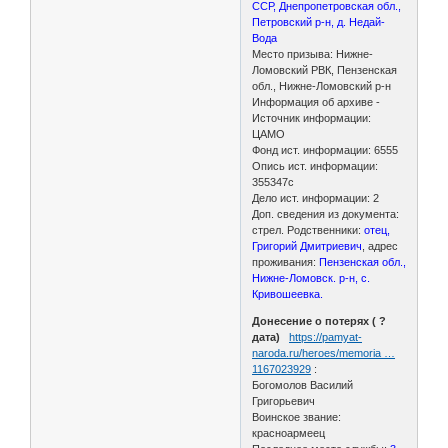
ССР, Днепропетровская обл.,
Петровский р-н, д. Недай-
Вода
Место призыва: Нижне-
Ломовский РВК, Пензенская
обл., Нижне-Ломовский р-н
Информация об архиве -
Источник информации:
ЦАМО
Фонд ист. информации: 6555
Опись ист. информации:
355347с
Дело ист. информации: 2
Доп. сведения из документа:
стрел. Родственники:
отец,
Григорий Дмитриевич
, адрес
проживания:
Пензенская обл.,
Нижне-Ломовск. р-н, с.
Кривошеевка.
Донесение о потерях ( ?
дата)
https://pamyat-
naroda.ru/heroes/memoria …
1167023929
:
Богомолов Василий
Григорьевич
Воинское звание:
красноармеец