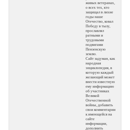
живых ветеранах,
о всех тех, кто
защищал в лихие
годы наше
Отечество, ковал
Победу в тылу,
прославлял
ратными и
трудовыми
подвигами
Пензенскую
землю.
Сайт задуман, как
народная
энциклопедия, в
которую каждый
желающий может
внести известную
ему информацию
об участниках
Великой
Отечественной
войны, добавить
свои комментарии
к имеющейся на
сайте
информации,
дополнить