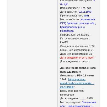
Последнее место службы:
3
гв. вдп
Воинская часть: 3 гв. вдп
Дата выбытия:
22.11.1943
Причина выбытия:
убит
Место выбытия:
Украинская
ССР, Днепропетровская обл.,
Криворожский р-н, с.
Недайвода
Информация об архиве -
Источник информации:
ЦАМО
Фонд ист. информации: 1338
Опись ист. информации: 2
Дело ист. информации: 16
Дата рождения отсутствует.
Доп. сведения: стрелок.
Донесение послевоенного
периода Нижне-
Ломовского РВК 12 июня
1946.
https://pamyat-
naroda.ru/heroes/memoria …
ie57044009
:
Богомолов Василий
Григорьевич
Дата рождения: __.__.1925
Место рождения:
Пензенская
обл., Нижнеломовский р-н,