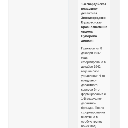
1-я гвардейская
воздушно-
десантная
Звенигородско-
Бухарестская
Краснознамённая
ордена
Суворова
дивизия
Приказом от 8
декабря 1942
года,
сформирована в
декабре 1942
года на базе
управления 4-го
воздушно-
десантного
корпуса 2-го
формирования и
1-й воздушно-
десантной
бригады. После
сформирования
включена в
особую группу
войск под