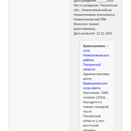
Дата рождения: __.__.1925
Место рождения: Пензенская
обл., Нижнеломовский рн
Наименование военкомата:
Нижнеломовский РВК
Воинское звание:
красноармеец
Дата выбытия: 22.11.1943
Кривошеевка
—
село
Нижнеломовского
района
Пензенской
области.
Административный
центр
Кривошеевского
сельсовета.
Население: 1868
человек (2010).
Находится в
северо-западной
части
Пензенской
области у юго-
восточной
окраины