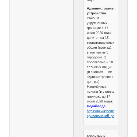
Административное
устройство.
Район в
укрупнённых
границах с 17
июля 2020 года
делится на 15
территориальных
общин (громад),
в том числе 3
городские, 2
поселковые и 10
сельских общин
(в скобках — их
административные
центры).
Населённые
пункты (в старых
границах до 17
июля 2020 года):
Недайвода.
https://ru.wikipedia.org/wiki/
Криворожский_район
Героизму и