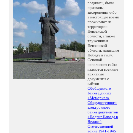
родились, были
призваны,
захоронены либо
в настоящее время
проживают на
территории
Пензенской
области, а также
труженикам
Пензенской
области, ковавшим
Победу в тылу.
Основой
наполнения сайта
являются военные
архивные
документы с
сайтов
Обобщенного
Банка Данных
«Мемориал»
,
Общедоступного
электронного
банка документов
«Подвиг Народа в
Великой
Отечественной
войне 1941-1945