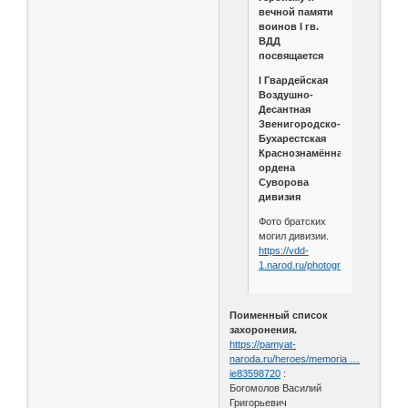
вечной памяти
воинов I гв.
ВДД
посвящается
I Гвардейская
Воздушно-
Десантная
Звенигородско-
Бухарестская
Краснознамённая
ордена
Суворова
дивизия
Фото братских
могил дивизии.
https://vdd-
1.narod.ru/photograves.html
Поименный список
захоронения.
https://pamyat-
naroda.ru/heroes/memoria …
ie83598720
:
Богомолов Василий
Григорьевич