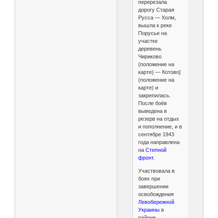
перерезала
дорогу Старая
Русса — Холм,
вышла к реке
Порусье на
участке
деревень
Чириково
(положение на
карте) — Котово]
(положение на
карте) и
закрепилась.
После боёв
выведена в
резерв на отдых
и пополнение, и в
сентябре 1943
года направлена
на
Степной
фронт.
Участвовала в
боях при
завершении
освобождения
Левобережной
Украины
в
районе