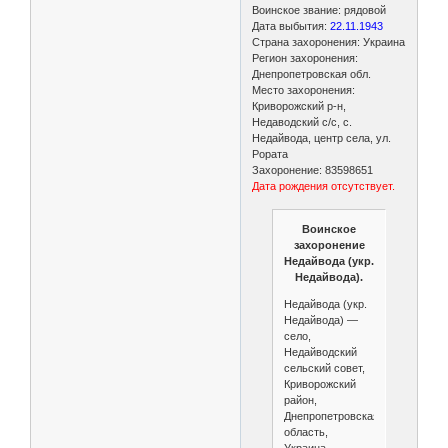
Воинское звание: рядовой
Дата выбытия:
22.11.1943
Страна захоронения: Украина
Регион захоронения:
Днепропетровская обл.
Место захоронения:
Криворожский р-н,
Недаводский с/с, с.
Недайвода, центр села, ул.
Рората
Захоронение: 83598651
Дата рождения отсутствует.
Воинское
захоронение
Недайвода (укр.
Недайвода).
Недайвода (укр.
Недайвода) —
село,
Недайводский
сельский совет,
Криворожский
район,
Днепропетровская
область,