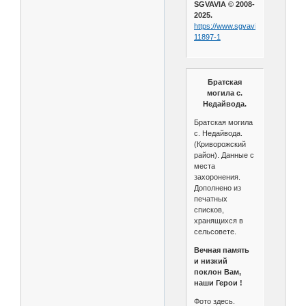
SGVAVIA © 2008-
2025.
https://www.sgvavia.ru/forum/357
11897-1
Братская
могила с.
Недайвода.
Братская могила
с. Недайвода.
(Криворожский
район). Данные с
места
захоронения.
Дополнено из
печатных
списков,
хранящихся в
сельсовете.
Вечная память
и низкий
поклон Вам,
наши Герои !
Фото здесь.