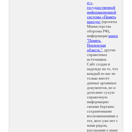
гг.»
,
государственной
информационной
системы «Память
народа»
(проекты
Министерства
обороны РФ),
информация
книги
"Память.
Пензенская
область."
, других
справочных
источников.
Сайт создан в
надежде на то, что
каждый из нас не
только внесёт
данные архивных
документов, но и
дополнит сухую
справочную
информацию
своими бережно
сохраненными
воспоминаниями о
тех, кого уже нет с
нами рядом,
рассказами о ныне