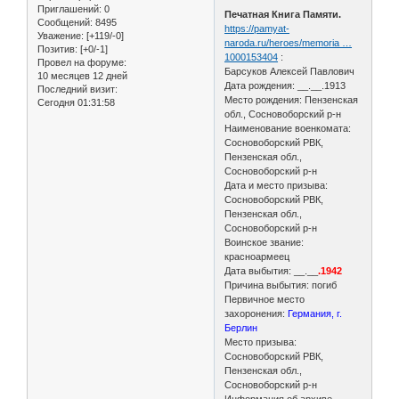
Приглашений:
0
Печатная Книга Памяти.
Сообщений:
8495
https://pamyat-
Уважение:
[+119/-0]
naroda.ru/heroes/memoria …
Позитив:
[+0/-1]
1000153404
:
Провел на форуме:
Барсуков Алексей Павлович
10 месяцев 12 дней
Дата рождения: __.__.1913
Последний визит:
Место рождения: Пензенская
Сегодня 01:31:58
обл., Сосновоборский р-н
Наименование военкомата:
Сосновоборский РВК,
Пензенская обл.,
Сосновоборский р-н
Дата и место призыва:
Сосновоборский РВК,
Пензенская обл.,
Сосновоборский р-н
Воинское звание:
красноармеец
Дата выбытия: __.__
.1942
Причина выбытия: погиб
Первичное место
захоронения:
Германия, г.
Берлин
Место призыва:
Сосновоборский РВК,
Пензенская обл.,
Сосновоборский р-н
Информация об архиве -