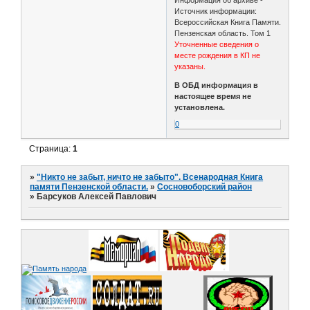
Источник информации:
Всероссийская Книга Памяти.
Пензенская область. Том 1
Уточненные сведения о
месте рождения в КП не
указаны.
В ОБД информация в
настоящее время не
установлена.
0
Страница:
1
»
"Никто не забыт, ничто не забыто". Всенародная Книга
памяти Пензенской области.
»
Сосновоборский район
»
Барсуков Алексей Павлович