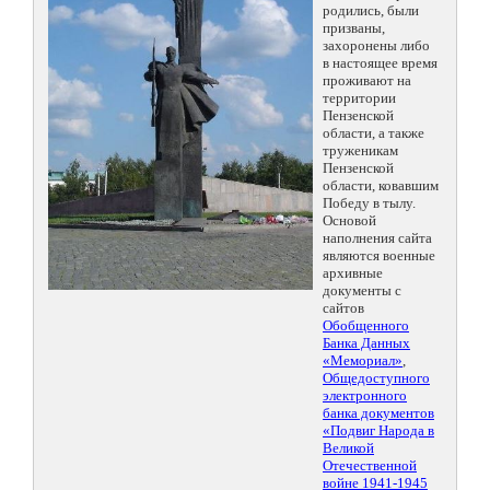
родились, были
призваны,
захоронены либо
в настоящее время
проживают на
территории
Пензенской
области, а также
труженикам
Пензенской
области, ковавшим
Победу в тылу.
Основой
наполнения сайта
являются военные
архивные
документы с
сайтов
Обобщенного
Банка Данных
«Мемориал»
,
Общедоступного
электронного
банка документов
«Подвиг Народа в
Великой
Отечественной
войне 1941-1945