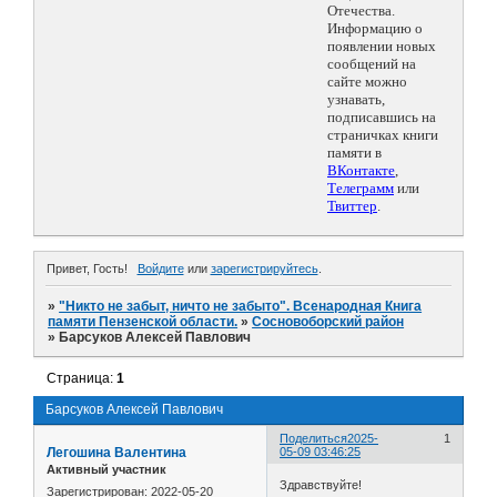
Отечества.
Информацию о
появлении новых
сообщений на
сайте можно
узнавать,
подписавшись на
страничках книги
памяти в
ВКонтакте
,
Телеграмм
или
Твиттер
.
Привет, Гость!
Войдите
или
зарегистрируйтесь
.
»
"Никто не забыт, ничто не забыто". Всенародная Книга
памяти Пензенской области.
»
Сосновоборский район
»
Барсуков Алексей Павлович
Страница:
1
Барсуков Алексей Павлович
Поделиться
2025-
1
Легошина Валентина
05-09 03:46:25
Активный участник
Здравствуйте!
Зарегистрирован
: 2022-05-20