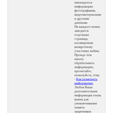
имеющуюся
информацию
фотографиями,
видеоматериалами
и другими
данными.
На каждого воина
заводится
отдельная
страница,
посвященная
конкретному
участнику войны.
Прежде чем
начать
обрабатывать
информацию,
прочитайте,
пожалуйста, тему
-
Как размещать
информацию
.
Любая Ваша
дополнительная
информация очень
важна для
увековечивания
памяти
защитников