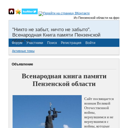
Из Пензенской области на фронты Вел
"Никто не забыт, ничто не забыто".
Всенародная Книга памяти Пензенской
области.
Форум
Участники
Поиск
Регистрация
Войти
Активные темы
Объявление
Всенародная книга памяти
Пензенской области
Сайт посвящается
воинам Великой
Отечественной
войны,
вернувшимся и не
вернувшимся с
войны, которые