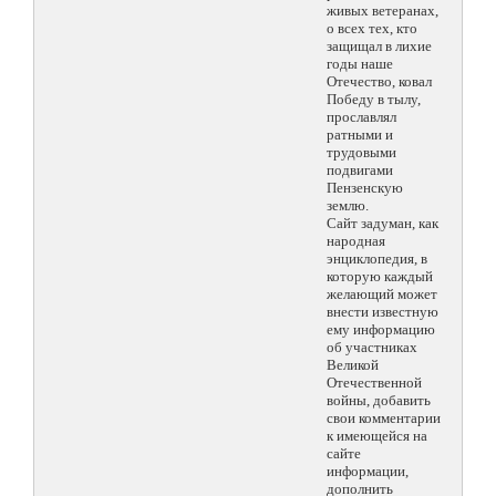
живых ветеранах,
о всех тех, кто
защищал в лихие
годы наше
Отечество, ковал
Победу в тылу,
прославлял
ратными и
трудовыми
подвигами
Пензенскую
землю.
Сайт задуман, как
народная
энциклопедия, в
которую каждый
желающий может
внести известную
ему информацию
об участниках
Великой
Отечественной
войны, добавить
свои комментарии
к имеющейся на
сайте
информации,
дополнить