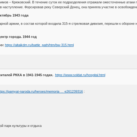
имов – Крюковский. В течение суток ее подразделения отражали ожесточенные атаки п
в наступление. Форсировав реку Северский Донец, она приняла участие в освобожде
ктябрь 1943 года
дарной армии, в состав которой входила 315-я стрелковая дивизия, перешли к обороне
нтр города. 1944 год
но:
https://altaikdm.ru/battle_path/htm/bw-315.html
талей РККА в 1941-1945 годах.
https://www.soldat.ru/hospital.html
ttps://pamyat-naroda.ru/heroes/memoria … e261239316
:
ой парк культуры и отдыха