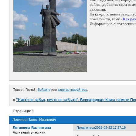
войны, добавить свои ко
данными.
На каждого воина заводит
пожалуйста, тему -
Как ра
Информацию о появлении н
Привет, Гость!
Войдите
или
зарегистрируйтесь
.
»
"Никто не забыт, ничто не забыто". Всенародная Книга памяти Пе
Страница:
1
Логинов Павел Иванович
Легошина Валентина
Поделиться
2025-05-22 17:27:19
Активный участник