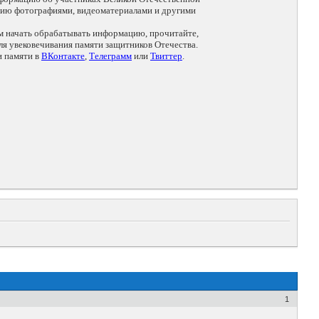
цию фотографиями, видеоматериалами и другими
ем начать обрабатывать информацию, прочитайте,
я увековечивания памяти защитников Отечества.
и памяти в
ВКонтакте
,
Телеграмм
или
Твиттер
.
1