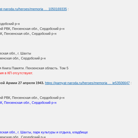
yat-naroda.ru/heroes/memoria … 1050169335
:
рдобский р-н
й РВК, Пензенская обл., Сердобский р-н
К, Пензенская обл., Сердобский р-н
ская обл., г. Шахты
енская обл., Сердобский р-н
я Книга Памяти. Пензенская область. Том 5
ия в КП отсутствуют.
ной Армии 27 апреля 1943.
https://pamyat-naroda.ru/heroes/memoria … ie53506647
:
й РВК, Пензенская обл., Сердобский р-н
К, Пензенская обл., Сердобский р-н
вская обл., г. Шахты, парк культуры и отдыха, кладбище
енская обл., Сердобский р-н