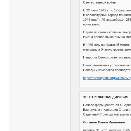
Отечественной войны.
С 22 июля 1942 г. по 12 февра
В освобождении города принима
1944 года)): 40 гвардейская, 2
почестями.
Одним из самых крупных захоро
Имена воинов высечены на ме
В 1955 году на братской могиле
мемориала благоустроена, зам
Напротив Вечного огня установ
Около памятника установлена с
Победы у комплекса проводятся
https://ru.wikipedia.org/wiki/М
315 СТРЕЛКОВАЯ ДИВИЗИЯ
Начала формироваться в Барнаул
Барнаула в г. Камышин Сталинг
Отдельной Приморской армии ди
Логинов Павел Иванович
рядовой 315 стр. дивизии, 190