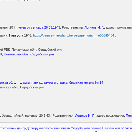
ния: 20 III;
умер от сепсиса 26.03.1943
. Родственники:
Логинов И. Г.
, адрес проживани
мии 1 августа 1945.
https://pamyat-naroda.ru/heroes/memoria … ie56645454
:
й РВК, Пензенская обл., Сердобский р-н
, Пензенская обл., Сердобский р-н
вская обл., г. Шахты, парк культуры и отдыха, братская могила № 14
енская обл., Сердобский р-н
; беспартийный; ранение: 20.3.43. Родственники:
Логинов И. Г.
, адрес проживания:
Пен
тративный центр Долгоруковского сельсовета Сердобского района Пензенской област