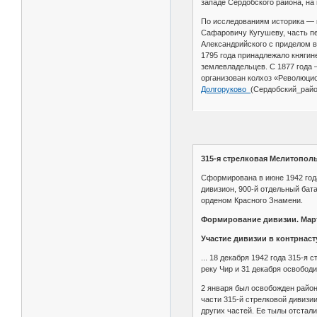
западе Сердобского района, на
По исследованиям историка — к
Сафаровичу Кугушеву, часть пе
Александрийского с приделом в
1795 года принадлежало княгин
землевладельцев. С 1877 года —
организован колхоз «Революцио
Долгоруково_
(Сердобский_райо
315-я стрелковая Мелитопол
Сформирована в июне 1942 года
дивизион, 900-й отдельный бат
орденом Красного Знамени.
Формирование дивизии. Март
Участие дивизии в контрнас
... 18 декабря 1942 года 315-я
реку Чир и 31 декабря освобод
2 января был освобожден район
части 315-й стрелковой дивизи
других частей. Ее тылы отстал