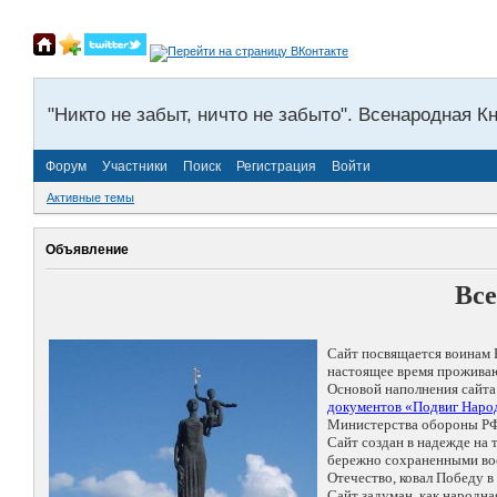
"Никто не забыт, ничто не забыто". Всенародная К
Форум
Участники
Поиск
Регистрация
Войти
Активные темы
Объявление
Все
Сайт посвящается воинам 
настоящее время проживаю
Основой наполнения сайта
документов «Подвиг Народ
Министерства обороны РФ
Сайт создан в надежде на
бережно сохраненными восп
Отечество, ковал Победу 
Сайт задуман, как народн