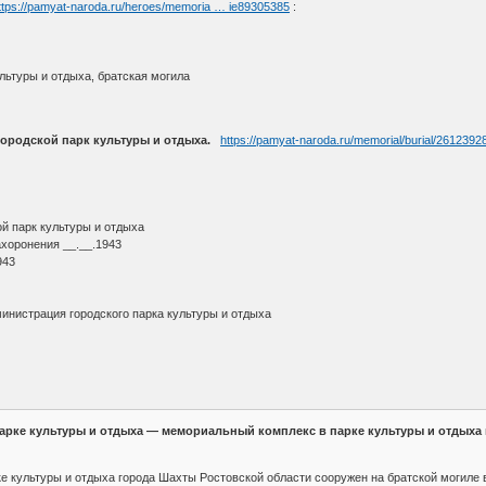
ttps://pamyat-naroda.ru/heroes/memoria … ie89305385
:
ультуры и отдыха, братская могила
городской парк культуры и отдыха.
https://pamyat-naroda.ru/memorial/burial/2612392
ой парк культуры и отдыха
ахоронения __.__.1943
943
инистрация городского парка культуры и отдыха
рке культуры и отдыха — мемориальный комплекс в парке культуры и отдыха 
 культуры и отдыха города Шахты Ростовской области сооружен на братской могиле в