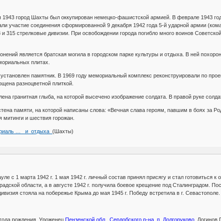
ля 1943 город Шахты был оккупирован немецко-фашистской армией. В феврале 1943 го
ли участие соединения сформированной 9 декабря 1942 года 5-й ударной армии (кома
58 и 315 стрелковые дивизии. При освобождении города погибло много воинов Советско
нений является братская могила в городском парке культуры и отдыха. В ней похоро
мориальных плитах.
 установлен памятник. В 1969 году мемориальный комплекс реконструировали по проект
ощена разноцветной плиткой.
лена гранитная глыба, на которой высечено изображение солдата. В правой руке солда
тена памяти, на которой написаны слова: «Вечная слава героям, павшим в боях за Ро
 митинги и шествия горожан.
емориаль … _и_отдыха_
(Шахты)
е с 1 марта 1942 г. 1 мая 1942 г. личный состав принял присягу и стал готовиться к
радской области, а в августе 1942 г. получила боевое крещение под Сталинградом. По
визия стояла на побережье Крыма до мая 1945 г. Победу встретила в г. Севастополе.
5 года рождения. Уроженец
Пензенской обл., Сердобского р-на, п. Долгоруково.
Логинов П