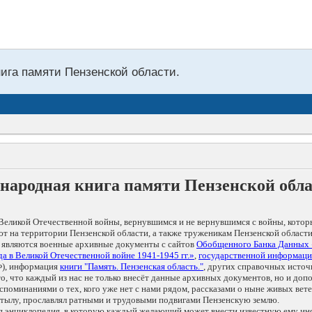
нига памяти Пензенской области.
народная книга памяти Пензенской обл
Великой Отечественной войны, вернувшимся и не вернувшимся с войны, котор
т на территории Пензенской области, а также труженикам Пензенской области
 являются военные архивные документы с сайтов
Обобщенного Банка Данных
а в Великой Отечественной войне 1941-1945 гг.»
,
государственной информаци
), информация
книги "Память. Пензенская область."
, других справочных источ
 то, что каждый из нас не только внесёт данные архивных документов, но и 
оминаниями о тех, кого уже нет с нами рядом, рассказами о ныне живых ветер
в тылу, прославлял ратными и трудовыми подвигами Пензенскую землю.
ая энциклопедия, в которую каждый желающий может внести известную ему и