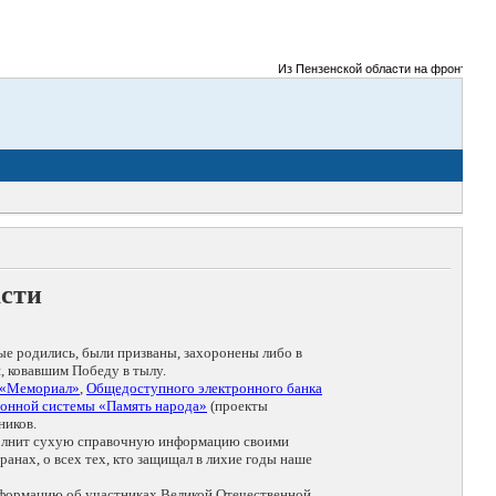
Из Пензенской области на фронты Великой
асти
ые родились, были призваны, захоронены либо в
, ковавшим Победу в тылу.
 «Мемориал»
,
Общедоступного электронного банка
онной системы «Память народа»
(проекты
ников.
дополнит сухую справочную информацию своими
анах, о всех тех, кто защищал в лихие годы наше
нформацию об участниках Великой Отечественной