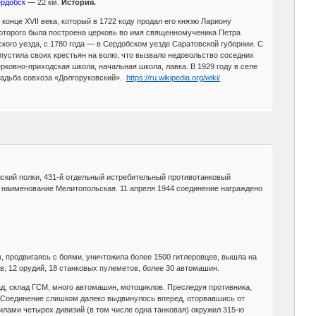
рдобск
— 22 км.
История.
нце XVII века, который в 1722 коду продал его князю Лариону
которого была построена церковь во имя священномученика Петра
ого уезда, с 1780 года — в Сердобском уезде Саратовской губернии. С
тпустила своих крестьян на волю, что вызвало недовольство соседних
ерковно-приходская школа, начальная школа, лавка. В 1929 году в селе
усадьба совхоза «Долгоруковский».
https://ru.wikipedia.org/wiki/
ийский полки, 431-й отдельный истребительный противотанковый
ое наименование Мелитопольская. 11 апреля 1944 соединение награждено
ем, продвигаясь с боями, уничтожила более 1500 гитлеровцев, вышла на
ов, 12 орудий, 18 станковых пулеметов, более 30 автомашин.
д, склад ГСМ, много автомашин, мотоциклов. Преследуя противника,
. Соединение слишком далеко выдвинулось вперед, оторвавшись от
илами четырех дивизий (в том числе одна танковая) окружил 315-ю