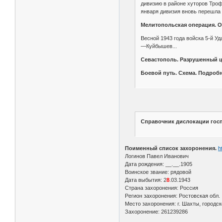
дивизию в районе хуторов Троф
января дивизия вновь перешла 
Мелитопольская операция. О
Весной 1943 года войска 5-й У
—Куйбышев...
Севастополь. Разрушенный це
Боевой путь. Схема. Подроб
Справочник дислокации госпи
Поименный список захоронения.
h
Логинов Павел Иванович
Дата рождения: __.__.1905
Воинское звание: рядовой
Дата выбытия: 2
8
.03.1943
Страна захоронения: Россия
Регион захоронения: Ростовская обл.
Место захоронения: г. Шахты, городск
Захоронение: 261239286