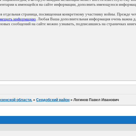
мментарии к имеющейся на сайте информации, дополнить имеющуюся информа
ся отдельная страница, посвященная конкретному участнику войны. Прежде ч
змещать информацию
. Любая Ваша дополнительная информация очень важна дл
овых сообщений на сайте можно узнавать, подписавшись на страничках книг
нзенской области.
»
Сердобский район
»
Логинов Павел Иванович