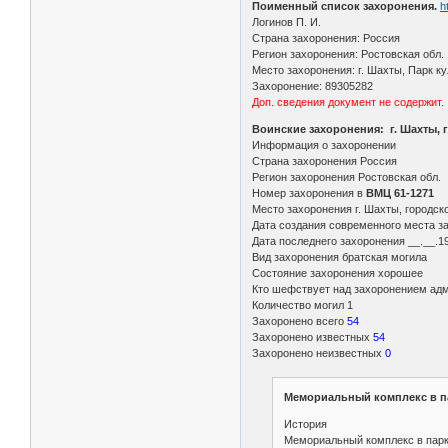
Поименный список захоронения.
h
Логинов П. И.
Страна захоронения: Россия
Регион захоронения: Ростовская обл.
Место захоронения: г. Шахты, Парк к
Захоронение: 89305282
Доп. сведения документ не содержит.
Воинские захоронения: г. Шахты, 
Информация о захоронении
Страна захоронения Россия
Регион захоронения Ростовская обл.
Номер захоронения в
ВМЦ 61-1271
Место захоронения г. Шахты, городск
Дата создания современного места з
Дата последнего захоронения __.__.1
Вид захоронения братская могила
Состояние захоронения хорошее
Кто шефствует над захоронением адм
Количество могил 1
Захоронено всего
54
Захоронено известных
54
Захоронено неизвестных
0
Мемориальный комплекс в па
История
Мемориальный комплекс в парке