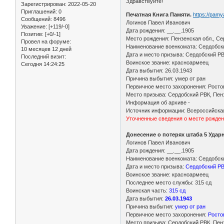
Здравствуйте!
Зарегистрирован
: 2022-05-20
Приглашений:
0
Печатная Книга Памяти.
https://pam
Сообщений:
8496
Логинов Павел Иванович
Уважение:
[+119/-0]
Дата рождения: __.__.1905
Позитив:
[+0/-1]
Место рождения: Пензенская обл., Се
Провел на форуме:
Наименование военкомата: Сердобски
10 месяцев 12 дней
Дата и место призыва: Сердобский РВ
Последний визит:
Воинское звание: красноармеец
Сегодня 14:24:25
Дата выбытия: 26.03.1943
Причина выбытия: умер от ран
Первичное место захоронения: Ростов
Место призыва: Сердобский РВК, Пенз
Информация об архиве -
Источник информации: Всероссийска
Уточненные сведения о месте рожден
Донесение о потерях штаба 5 Удар
Логинов Павел Иванович
Дата рождения: __.__.1905
Наименование военкомата: Сердобски
Дата и место призыва:
Сердобский РВ
Воинское звание: красноармеец
Последнее место службы: 315 сд
Воинская часть:
315 сд
Дата выбытия:
26.03.1943
Причина выбытия:
умер от ран
Первичное место захоронения:
Росто
Место призыва: Сердобский РВК, Пенз