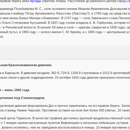
 правом берегу реки
Арчады
(притоке Хопра). Расстояние до районного центра город
Се
раеведа Полубоярова М. С., село основано князем Иваном Ивановичем Долгоруким в ко
решла к майору Петру Артемьевичу Локустову (Локстову?), в 1766 году на средства 
о имя иконы Божье Матери «Знамение». В 1747 году — село Завального стана Пензенск
е Ольге Степановне Кугушевой. В 1837 году селом владела А. Ф. Горбунова, которая о
 в Репьёвской волости. В начале XX века в селе — церковь (закрытая в 1930 году), ц
нный путь», в 1955 году — колхоз имени С. М. Кирова, а с 1965 года — центральная 
н)
ьская Краснознаменная дивизия.
 в Барнауле. В дивизию входили: 362-й, 724-й, 1328-й стрелковые и 1012-й артиллер
альон связи и другие подразделения. 23 октября 1943 года дивизии присвоено почетн
 – июнь 1942 года
туплении под Сталинградом.
 стрелковая дивизия форсировала Дон и прочно закрепилась на его правом берегу. Зат
ила станицу Нижне-Чирская. Противник оставил на поле боя более 500 убитых, 10 танк
ный центр Тормосин. В качестве трофеев достались крупный продовольственный скла
и к 7 января заняли населенным пунктом Вифлянцево и несколько небольших хуторов
и, фланги оголились, чем не замедлили воспользоваться немцы. 10 января противник с