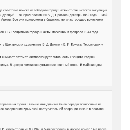
да советские войска освободили город Шахты от фашистской оккупации.
ндующий — генерал-полковник В. Д. Цветаев (декабрь 1942 года — май
й Армии. Все они похоронены в братских могилах города с воинскими
нены 172 защитника города Шахты, погибших в феврале 1943 года.
у Шахтинских художников В. Д. Дикого и В. И. Коноса. Территория у
т сжимает автомат, символизирует готовность к защите Родины.
дину». В центре комплекса установлен вечный огонь. В майские дни
 отправке на фронт. В конце мая дивизия была передислоцирована из
сле завершения Крымской наступательной операции 1944 г. в составе
.И. умер от ран 26.03.1943 и был похоронен в могиле номер 14 в парке