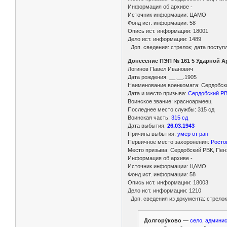
Информация об архиве -
Источник информации: ЦАМО
Фонд ист. информации: 58
Опись ист. информации: 18001
Дело ист. информации: 1489
Доп. сведения: стрелок; дата поступле
Донесение ПЭП № 161 5 Ударной Ар
Логинов Павел Иванович
Дата рождения: __.__.1905
Наименование военкомата: Сердобски
Дата и место призыва:
Сердобский РВК
Воинское звание: красноармеец
Последнее место службы: 315 сд
Воинская часть:
315 сд
Дата выбытия:
26.03.1943
Причина выбытия:
умер от ран
Первичное место захоронения:
Росто
Место призыва: Сердобский РВК, Пенз
Информация об архиве -
Источник информации: ЦАМО
Фонд ист. информации: 58
Опись ист. информации: 18003
Дело ист. информации: 1210
Доп. сведения из документа: стрелок
Долгору́ково
—
село, админис