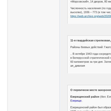
«Морсовский», 14 дворов, 80 жи
Численность населения (по годам)
выселке), 1936 – 773 (в том чис
https://web.archive.org/web/20
11-я гвардейская стрелковая
Районы боевых действий:
Гжатс
.. В октябре 1943 года сосредо
в Белорусской стратегической
60 километров за три дня. Зат
ая_дивизия
О первичном месте захороне
Езерищенский район
(бел. Ез
Езерище.
Езерищенский район был образов