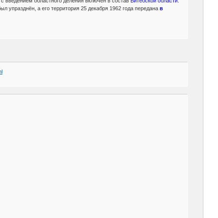
 с введением областного деления включён в состав
Витебской области.
л упразднён, а его территория 25 декабря 1962 года передана
в
l