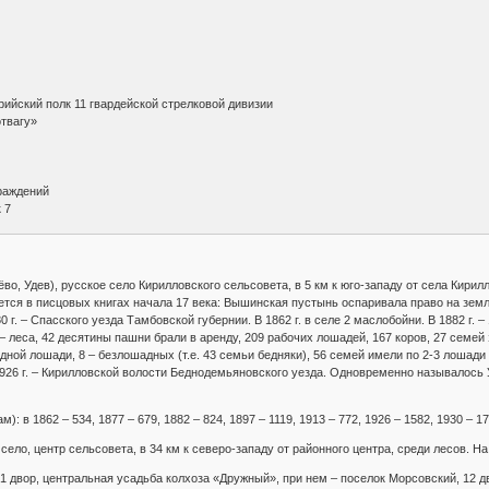
рийский полк 11 гвардейской стрелковой дивизии
твагу»
граждений
ик 7
ёво, Удев), русское село Кирилловского сельсовета, в 5 км к юго-западу от села Кирилл
ется в писцовых книгах начала 17 века: Вышинская пустынь оспаривала право на зем
80 г. – Спасского уезда Тамбовской губернии. В 1862 г. в селе 2 маслобойни. В 1882 
– леса, 42 десятины пашни брали в аренду, 209 рабочих лошадей, 167 коров, 27 семей
дной лошади, 8 – безлошадных (т.е. 43 семьи бедняки), 56 семей имели по 2-3 лошади (
26 г. – Кирилловской волости Беднодемьяновского уезда. Одновременно называлось Удё
): в 1862 – 534, 1877 – 679, 1882 – 824, 1897 – 1119, 1913 – 772, 1926 – 1582, 1930 – 1
 село, центр сельсовета, в 34 км к северо-западу от районного центра, среди лесов. На 
121 двор, центральная усадьба колхоза «Дружный», при нем – поселок Морсовский, 12 