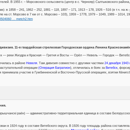
телей. В 1955 г. – Морсовского сельсовета (центр в с. Чернояр) Салтыковского района
: в 1858 – 241, 1862 – 252, 1881 – 118, 1897 – 171, 1913 – 178, 1926 – 516 (в т.ч. на ж.-д
ле на ст. Морсово в 7 км от с. Морсово – 103), 1959 – 1778, 1979 – 1049, 1989 – 1014, 1
200504060 … metch2.htm
 дивизия. 11-я гвардейская стрелковая Городокская ордена Ленина Краснознам
к — реки Жиздра и Красная — Гретня и Восты — Орёл — Невель — Городок — Витебс
точилась в районе
Невеля.
Там дивизия совместно с другими частями
24 декабря 1943 
 наступательной операции
(Операция Багратион
), отличилась в боях за
Витебск
, форси
ем принимала участие в Гумбинненской и Восточно-Прусской операциях, взятии Кёнигсб
ния.
ярышчанскі раён) — административно-территориальная единица в составе Белорусск
ан в 1924 году в составе Витебского округа. В 1926 году площадь района составляла 7