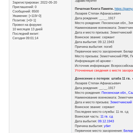
Здравствуйте!
Зарегистрирован
: 2022-05-20
Приглашений:
0
Печатная Книга Памяти.
https://pam
Сообщений:
8500
Лазарев Степан Афанасьевич
Уважение:
[+119/-0]
Дата рождения: __.__.1917
Позитив:
[+0/-1]
Место рождения: Пензенская обл., Зем
Провел на форуме:
Наименование военкомата: Земетчинс
10 месяцев 13 дней
Дата и место призыва: Земетчинский 
Последний визит:
Воинское звание: сержант
Сегодня 09:01:14
Дата выбытия: 09.12.1943
Причина выбытия: погиб
Первичное место захоронения: Белару
Место призыва: Земетчинский РВК, Пе
Информация об архиве -
Источник информации: Всероссийская
Уточненные сведения о месте захоро
Донесение о потерях штаба 11 гв.
Лазарев Степан Афанасьевич
Дата рождения: __.__.1917
Место рождения:
Пензенская обл., Са
Наименование военкомата: Земетчинс
Дата и место призыва:
Земетчинский 
Воинское звание: сержант
Последнее место службы: 11 гв. сд
Воинская часть:
11 гв. сд
Дата выбытия:
09.12.1943
Причина выбытия:
убит
Первичное место захоронения:
Белор