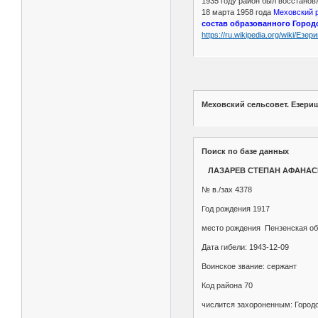
1935 году район был восстано
18 марта 1958 года
Меховский 
состав образованного Город
https://ru.wikipedia.org/wiki/Ез
Меховский сельсовет. Езери
Поиск по базе данных
ЛАЗАРЕВ СТЕПАН АФАНАС
№ в./зах 4378
Год рождения 1917
место рождения Пензенская обл
Дата гибели: 1943-12-09
Воинское звание: сержант
Код района 70
числится захороненным: Городо