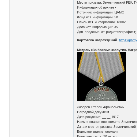
Место призыва: Земетчинский РВК, Пе
Информация об архиве -
Источник информации: ЦАМО
Фонд ист. информации: 58
Опись ист. информации: 18002
Дело ист. информации: 35
Доп. сведения: ст. радиотелеграфист;
Картотека награждений.
https://pam
Медаль «За боевые заслуги». Нагр
Лазарев Степан Афанасьевич
Наградной документ
Дата рождения: __.__.1917
Наименование военкомата: Земетчинс
Дата и место призыва: Земетчинский 
Воинское звание: сержант
Воинская часть: 30 гв. ап