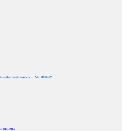
oda.ru/heroes/memoria … 54818016/?
оролевщина