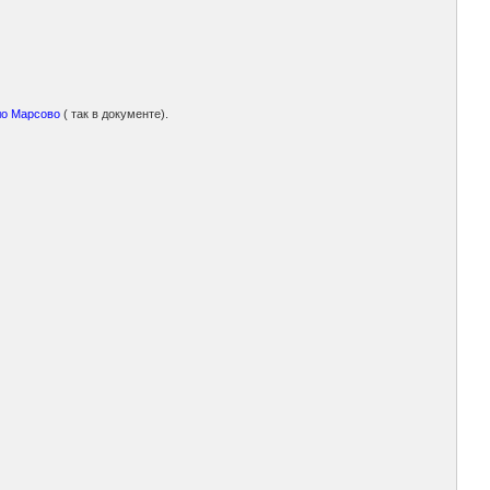
ело Марсово
( так в документе).