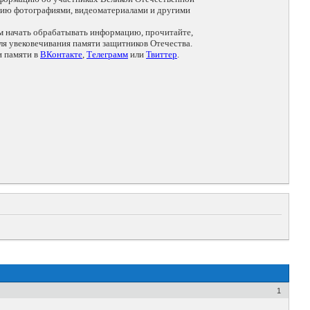
цию фотографиями, видеоматериалами и другими
ем начать обрабатывать информацию, прочитайте,
я увековечивания памяти защитников Отечества.
и памяти в
ВКонтакте
,
Телеграмм
или
Твиттер
.
1