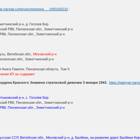
yat-naroda.ru/heroes/memoria … 1050165210
:
етчинский р-н, д. Гоголев Бор
кий РВК, Пензенская обл., Земетчинский р-н
РВК, Пензенская обл., Земетчинский р-н
сь, Витебская обл.,
Меховский р-н
нзенская обл., Земетчинский р-н
 Книга Памяти. Пензенская область. Том 5
нения КП не содержит.
 ордена Красного Знамени стрелковой дивизии 3 января 1943.
https://pamyat-nar
лтыковский р-н, с. Гоголев Бор
кий РВК, Пензенская обл., Земетчинский р-н
РВК, Пензенская обл., Земетчинский р-н
усская ССР, Витебская обл., Меховский р-н, д. Балбеки, на развилке дорог Балбеки-К