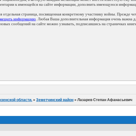
мментарии к имеющейся на сайте информации, дополнить имеющуюся информа
ся отдельная страница, посвященная конкретному участнику войны. Прежде ч
змещать информацию
. Любая Ваша дополнительная информация очень важна дл
овых сообщений на сайте можно узнавать, подписавшись на страничках книг
нзенской области.
»
Земетчинский район
»
Лазарев Степан Афанасьевич