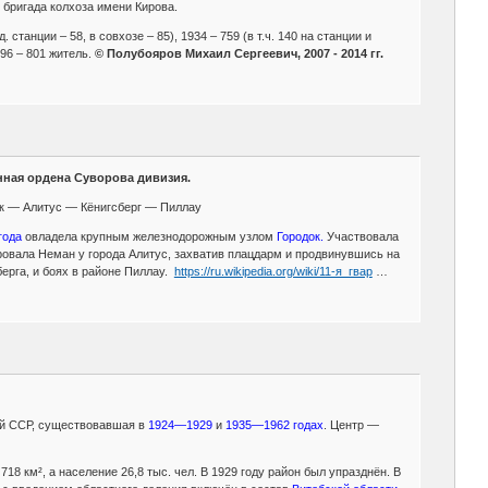
, бригада колхоза имени Кирова.
. станции – 58, в совхозе – 85), 1934 – 759 (в т.ч. 140 на станции и
996 – 801 житель.
© Полубояров Михаил Сергеевич, 2007 - 2014 гг.
ённая ордена Суворова дивизия.
к — Алитус — Кёнигсберг — Пиллау
года
овладела крупным железнодорожным узлом
Городок.
Участвовала
ровала Неман у города Алитус, захватив плацдарм и продвинувшись на
ерга, и боях в районе Пиллау.
https://ru.wikipedia.org/wiki/11-я_гвар
…
ой ССР, существовавшая в
1924—1929
и
1935—1962 годах
. Центр —
18 км², а население 26,8 тыс. чел. В 1929 году район был упразднён. В