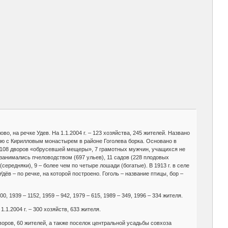
ово, на речке Удев. На 1.1.2004 г. – 123 хозяйства, 245 жителей. Названо
лю с Кирилловым монастырем в районе Гоголева борка. Основано в
г. – 108 дворов «обрусевшей мещеры», 7 грамотных мужчин, учащихся не
 занимались пчеловодством (697 ульев), 11 садов (228 плодовых
середняки), 9 – более чем по четыре лошади (богатые). В 1913 г. в селе
в – по речке, на которой построено. Гоголь – название птицы, бор –
700, 1939 – 1152, 1959 – 942, 1979 – 615, 1989 – 349, 1996 – 334 жителя.
1.1.2004 г. – 300 хозяйств, 633 жителя.
дворов, 60 жителей, а также поселок центральной усадьбы совхоза