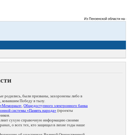
Из Пензенской области на фронты Ве
асти
ые родились, были призваны, захоронены либо в
, ковавшим Победу в тылу.
 «Мемориал»
,
Общедоступного электронного банка
онной системы «Память народа»
(проекты
ников.
дополнит сухую справочную информацию своими
анах, о всех тех, кто защищал в лихие годы наше
нформацию об участниках Великой Отечественной