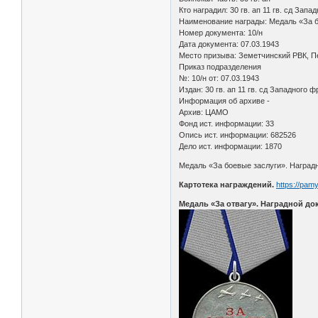
Кто наградил: 30 гв. ап 11 гв. сд Запа
Наименование награды: Медаль «За 
Номер документа: 10/н
Дата документа: 07.03.1943
Место призыва: Земетчинский РВК, Пе
Приказ подразделения
№: 10/н от: 07.03.1943
Издан: 30 гв. ап 11 гв. сд Западного 
Информация об архиве -
Архив: ЦАМО
Фонд ист. информации: 33
Опись ист. информации: 682526
Дело ист. информации: 1870
Медаль «За боевые заслуги». Наградн
Картотека награждений.
https://pam
Медаль «За отвагу». Наградной до