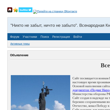
"Никто не забыт, ничто не забыто". Всенародная К
Форум
Участники
Поиск
Регистрация
Войти
Активные темы
Объявление
Все
Сайт посвящается воинам 
настоящее время проживаю
Основой наполнения сайта
документов «Подвиг Народ
Министерства обороны РФ
Сайт создан в надежде на
бережно сохраненными восп
Отечество, ковал Победу 
Сайт задуман, как народн