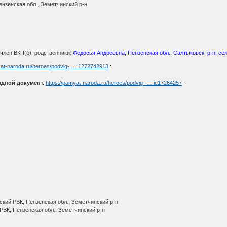
нзенская обл., Земетчинский р-н
 член ВКП(б); родственники:
Федосья Андреевна, Пензенская обл., Салтыковск. р-н, с
yat-naroda.ru/heroes/podvig- … 1272742913
:
адной документ.
https://pamyat-naroda.ru/heroes/podvig- … ie17264257
:
кий РВК, Пензенская обл., Земетчинский р-н
РВК, Пензенская обл., Земетчинский р-н