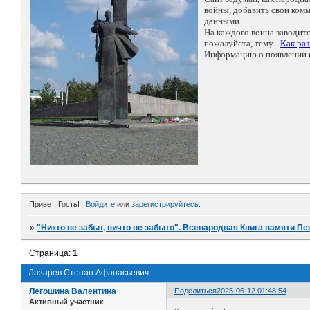
войны, добавить свои ко
данными.
На каждого воина заводит
пожалуйста, тему -
Как ра
Информацию о появлении н
Привет, Гость!
Войдите
или
зарегистрируйтесь
.
»
"Никто не забыт, ничто не забыто". Всенародная Книга памяти Пе
Страница:
1
Лазарев Степан Афанасьевич
Легошина Валентина
Поделиться
2025-06-12 01:48:54
Активный участник