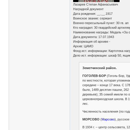
Лазарев Степан Афанасьевич
Наградной документ
Дата рождения: __.__.1917
Воинское звание: сержант
Военно-пересыльный пункт: 30 гв. ап
Кто наградил: 30 гвардейский артилле
Наименование награды: Медаль «За о
Дата документа: 17.07.1943
Информация об архиве -
Архив: ЦАМО
Фонд ист. информации: Картотека на
Дело ист. информации: шкаф 50, ящ
Земетчинский район.
ГОГОЛЕВ-БОР
(Гоголь-Бор, Уд
по местности, которая упомина
середине – конце 17 века. С 17
было, 1489 десятин пашни, 262 
деревьев); 35 семей имели по о
церковноприходская школа. В 19
лес.
Численность населения (по годам
МОРСОВО
(
Марсово
), русское
В 1934 г. – центр сельсовета, 