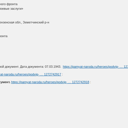
дного фронта
боевые заслуги»
нзенская обл., Земетчинский р-н
фронта
ой документ. Дата документа: 07.03.1943.
https://pamyat-naroda.ru/heroes/podvig- … 1
yat-naroda.ru/heroes/podvig- … 1272742917
:
кумент.
https://pamyat-naroda.ru/heroes/podvig- … 1272742918
: