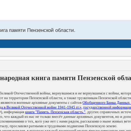
нига памяти Пензенской области.
народная книга памяти Пензенской обл
Великой Отечественной войны, вернувшимся и не вернувшимся с войны, котор
т на территории Пензенской области, а также труженикам Пензенской области
 являются военные архивные документы с сайтов
Обобщенного Банка Данных
а в Великой Отечественной войне 1941-1945 гг.»
,
государственной информаци
), информация
книги "Память. Пензенская область."
, других справочных источ
 то, что каждый из нас не только внесёт данные архивных документов, но и 
оминаниями о тех, кого уже нет с нами рядом, рассказами о ныне живых ветер
в тылу, прославлял ратными и трудовыми подвигами Пензенскую землю.
ая энциклопедия, в которую каждый желающий может внести известную ему и