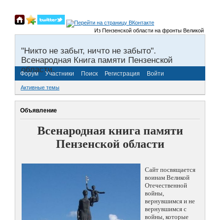
Из Пензенской области на фронты Великой Отечествен
"Никто не забыт, ничто не забыто".
Всенародная Книга памяти Пензенской
области.
Форум
Участники
Поиск
Регистрация
Войти
Активные темы
Объявление
Всенародная книга памяти
Пензенской области
Сайт посвящается
воинам Великой
Отечественной
войны,
вернувшимся и не
вернувшимся с
войны, которые