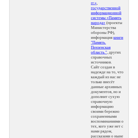
гг.»
,
государственной
информационной
системы «Память
народа»
(проекты
Министерства
обороны РФ),
информация
книги
"Память.
Пензенская
область."
, других
справочных
источников.
Сайт создан в
надежде на то, что
каждый из нас не
только внесёт
данные архивных
документов, но и
дополнит сухую
справочную
информацию
своими бережно
сохраненными
воспоминаниями о
тех, кого уже нет с
нами рядом,
рассказами о ныне