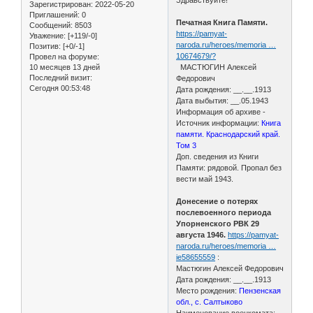
Зарегистрирован
: 2022-05-20
Приглашений:
0
Печатная Книга Памяти.
Сообщений:
8503
https://pamyat-
Уважение:
[+119/-0]
naroda.ru/heroes/memoria …
Позитив:
[+0/-1]
10674679/?
Провел на форуме:
10 месяцев 13 дней
МАСТЮГИН Алексей
Последний визит:
Федорович
Сегодня 00:53:48
Дата рождения: __.__.1913
Дата выбытия: __.05.1943
Информация об архиве -
Источник информации:
Книга
памяти. Краснодарский край.
Том 3
Доп. сведения из Книги
Памяти: рядовой. Пропал без
вести май 1943.
Донесение о потерях
послевоенного периода
Упорненского РВК 29
августа 1946.
https://pamyat-
naroda.ru/heroes/memoria …
ie58655559
:
Мастюгин Алексей Федорович
Дата рождения: __.__.1913
Место рождения:
Пензенская
обл., с. Салтыково
Наименование военкомата: