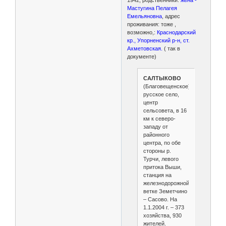
Мастугина Пелагея
Емельяновна
, адрес
проживания: тоже ,
возможно,:
Краснодарский
кр., Упорненский р-н, ст.
Ахметовская.
( так в
документе)
САЛТЫКОВО
(Благовещенское),
русское село,
центр
сельсовета, в 16
км к северо-
западу от
районного
центра, по обе
стороны р.
Турчи, левого
притока Выши,
станция на
железнодорожной
ветке Земетчино
– Сасово. На
1.1.2004 г. – 373
хозяйства, 930
жителей.