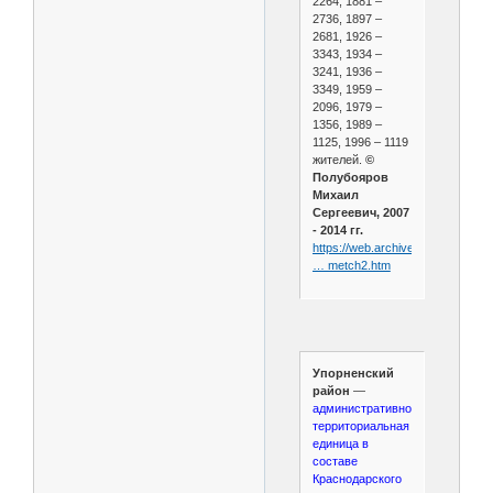
2264, 1881 –
2736, 1897 –
2681, 1926 –
3343, 1934 –
3241, 1936 –
3349, 1959 –
2096, 1979 –
1356, 1989 –
1125, 1996 – 1119
жителей.
©
Полубояров
Михаил
Сергеевич, 2007
- 2014 гг.
https://web.archive.org/web/202
… metch2.htm
Упорненский
район
—
административно-
территориальная
единица в
составе
Краснодарского