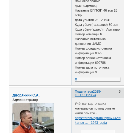
Воинское звание
красноармеец
Название ВПП/ЗП 46 зсп 15
зсбр
Дата убытия 26.12.1941
Куда убыл (название) 50 зсп
Куда убыл (адрес) г. Армавир
Номер команды 6
Название источника
донесения ЦАМО
Номер фонда источника
информации 8325
Номер описи источника
информации 699786
Номер дела источника
информации 9.
0
Поделиться
2025-
3
Дворянкин С.А.
10-12 11:23:24
Администратор
Учётная карточка из
материалов по подготовке
книги памяти -
https://archivogram.top/47442916-
kartoc … _1943_goda