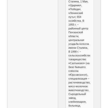
Сталина, 1 Мая,
«Ударник»,
«Победа»,
«Ленинский
путь»; 654
хозяйства. В
1955 г. –
районный центр
Пензенской
области,
центральная
усадьба колхоза
имени Сталина.
В 1998 г. –
сельскохозяйственное
товарищество
«Салтыково» (на
базе бывшего
совхоза
«Юрсовского»),
специализация –
растениеводство,
мясо-молочное
животноводство.
Сыродельный
завод,
хлебопекарня,
больница,