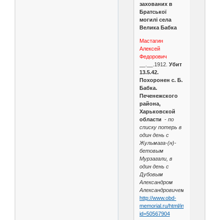
захованих в
Братської
могилі села
Велика Бабка
Мастагин
Алексей
Федорович
__.__.1912.
Убит
13.5.42.
Похоронен с. Б.
Бабка.
Печенежского
района,
Харьковской
области
-
по
списку потерь в
один день с
Жульмага-(н)-
бетовым
Мурзагали, в
один день с
Дубовым
Александром
Александровичем
http://www.obd-
memorial.ru/html/info.htm?
id=50567904