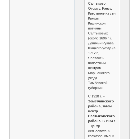
Салтыково,
Оторму, Рянзу.
Крестьяне из сел
Кимры
Кашинской
вотчины
Салтыковых
(около 1696 г.),
Девичьи Рукава
Шацкого уезда (в
1712 г.).
Являлось
волостным
центром
Моршанского
уезда
Тамбовской
губернии.
С 1928 г. –
Земетчинского
района, затем
центр
Салтыковского
района.
В 1934 г.
– центр
сельсовета, 5
колхозов: имени