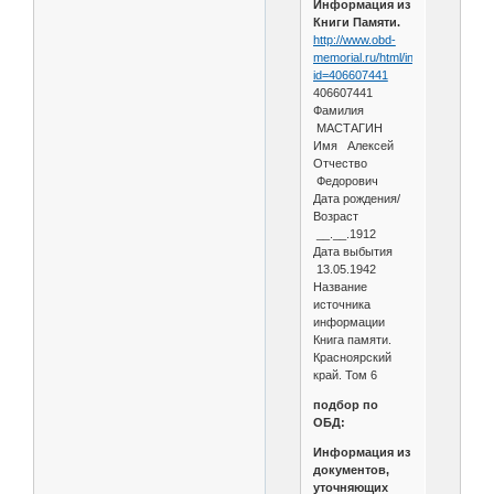
Информация из
Книги Памяти.
http://www.obd-
memorial.ru/html/info.htm?
id=406607441
406607441
Фамилия
МАСТАГИН
Имя Алексей
Отчество
Федорович
Дата рождения/
Возраст
__.__.1912
Дата выбытия
13.05.1942
Название
источника
информации
Книга памяти.
Красноярский
край. Том 6
подбор по
ОБД:
Информация из
документов,
уточняющих