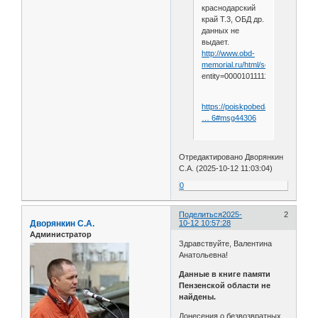
краснодарский
край Т.3, ОБД др.
данных не
выдает.
http://www.obd-
memorial.ru/html/search.htm?
entity=00001011111111&ful
https://poiskpobeda.ru/forum/ind
… 6#msg44306
Отредактировано Дворянкин
С.А. (2025-10-12 11:03:04)
0
Поделиться
2025-
2
Дворянкин С.А.
10-12 10:57:28
Администратор
Здравствуйте, Валентина
Анатольевна!
Данные в книге памяти
Пензенской области не
найдены.
Донесения о безвозвратных