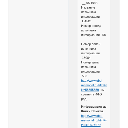
__.05.1943
Название
источника
информации
ЦАМО
Номер фонда
источника
информации 58
Номер описи
источника
информации
18004
Номер дела
источника
информации
533
http://www.obd-
memorial.ru/html/info.htm?
id=58655559
см.
сравнить ФТО
род.
Информация из
Книги Памяти.
http://www.obd-
memorial.ru/html/info.htm?
id=410674679