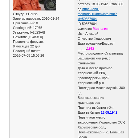
потерях 18.06.1942 штаб 300
сд
https://obd-
Откуда:
г.Пенза
memorial.ru/html/info.htm?
Зарегистрирован
: 2010-01-24
id=50567904
:
Приглашений:
0
ID 50567904
Сообщений:
17075
Фамилия
Мастагин
Уважение:
[+1523/-6]
Имя Алексей
Позитив:
[+5483/-0]
Отчество Федорович
Провел на форуме:
Дата рождения/Возраст
9 месяцев 22 дня
__.__.
1912
Последний визит:
Место рождения Сталинград,
2026-07-08 15:06:26
Башмаковский р-н, с.
Салтыково
Дата и место призыва
Упорненский РВК,
Краснодарский край,
Упорненский р-н
Последнее место службы 300
сд
Воинское звание
красноармеец
Причина выбытия убит
Дата выбытия
13.05.1942
Первичное место
захоронения Украинская ССР,
Харьковская обл.,
Печенежский р-н, с. Большая
Бабка