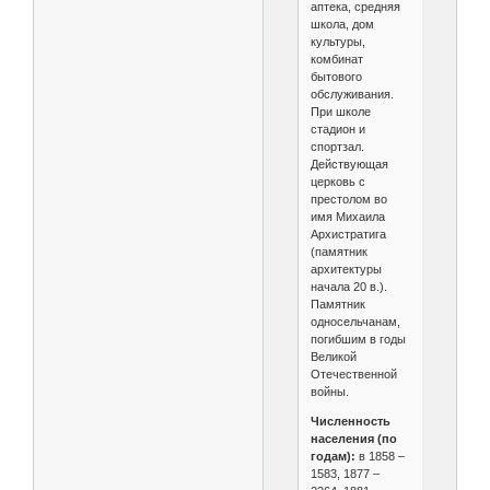
аптека, средняя
школа, дом
культуры,
комбинат
бытового
обслуживания.
При школе
стадион и
спортзал.
Действующая
церковь с
престолом во
имя Михаила
Архистратига
(памятник
архитектуры
начала 20 в.).
Памятник
односельчанам,
погибшим в годы
Великой
Отечественной
войны.
Численность
населения (по
годам):
в 1858 –
1583, 1877 –