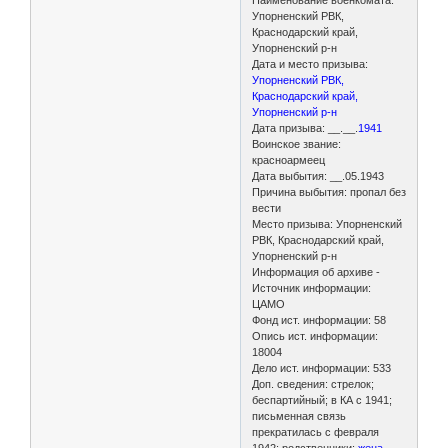
Упорненский РВК,
Краснодарский край,
Упорненский р-н
Дата и место призыва:
Упорненский РВК,
Краснодарский край,
Упорненский р-н
Дата призыва: __.__.
1941
Воинское звание:
красноармеец
Дата выбытия: __.05.1943
Причина выбытия: пропал без
вести
Место призыва: Упорненский
РВК, Краснодарский край,
Упорненский р-н
Информация об архиве -
Источник информации:
ЦАМО
Фонд ист. информации: 58
Опись ист. информации:
18004
Дело ист. информации: 533
Доп. сведения: стрелок;
беспартийный; в КА с 1941;
письменная связь
прекратилась с февраля
1942; родственники:
жена -