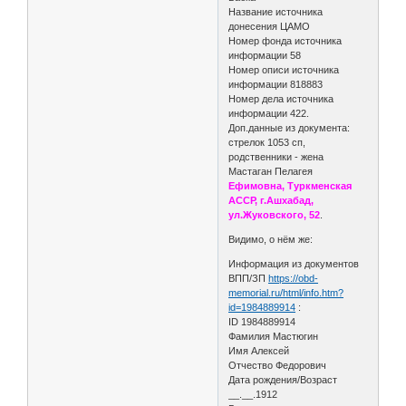
Название источника
донесения ЦАМО
Номер фонда источника
информации 58
Номер описи источника
информации 818883
Номер дела источника
информации 422.
Доп.данные из документа:
стрелок 1053 сп,
родственники - жена
Мастаган Пелагея
Ефимовна, Туркменская
АССР, г.Ашхабад,
ул.Жуковского, 52
.
Видимо, о нём же:
Информация из документов
ВПП/ЗП
https://obd-
memorial.ru/html/info.htm?
id=1984889914
:
ID 1984889914
Фамилия Мастюгин
Имя Алексей
Отчество Федорович
Дата рождения/Возраст
__.__.1912