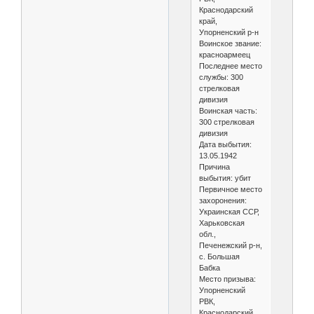
Краснодарский
край,
Упорненский р-н
Воинское звание:
красноармеец
Последнее место
службы: 300
стрелковая
дивизия
Воинская часть:
300 стрелковая
дивизия
Дата выбытия:
13.05.1942
Причина
выбытия: убит
Первичное место
захоронения:
Украинская ССР,
Харьковская
обл.,
Печенежский р-н,
с. Большая
Бабка
Место призыва:
Упорненский
РВК,
Краснодарский