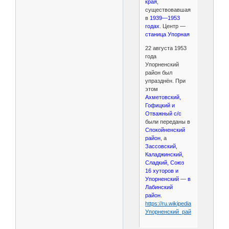
края
,
существовавшая
в
1939—1953
годах
. Центр —
станица Упорная
22 августа 1953
года
Упорненский
район был
упразднён. При
этом
Ахметовский,
Гофицкий и
Отважный с/с
были переданы в
Спокойненский
район
, а
Зассовский,
Каладжинский,
Сладкий, Союз
16 хуторов и
Упорненский
—
в
Лабинский
район.
https://ru.wikipedia.org/wiki/
Упорненский_район