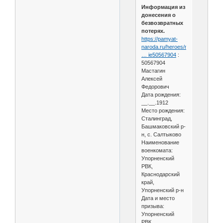
Информация из
донесения о
безвозвратных
потерях.
https://pamyat-
naroda.ru/heroes/memoria
… ie50567904
:
50567904
Мастагин
Алексей
Федорович
Дата рождения:
__.__.1912
Место рождения:
Сталинград,
Башмаковский р-
н, с. Салтыково
Наименование
военкомата:
Упорненский
РВК,
Краснодарский
край,
Упорненский р-н
Дата и место
призыва:
Упорненский
РВК,