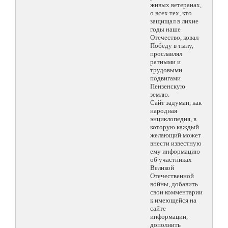
живых ветеранах,
о всех тех, кто
защищал в лихие
годы наше
Отечество, ковал
Победу в тылу,
прославлял
ратными и
трудовыми
подвигами
Пензенскую
землю.
Сайт задуман, как
народная
энциклопедия, в
которую каждый
желающий может
внести известную
ему информацию
об участниках
Великой
Отечественной
войны, добавить
свои комментарии
к имеющейся на
сайте
информации,
дополнить