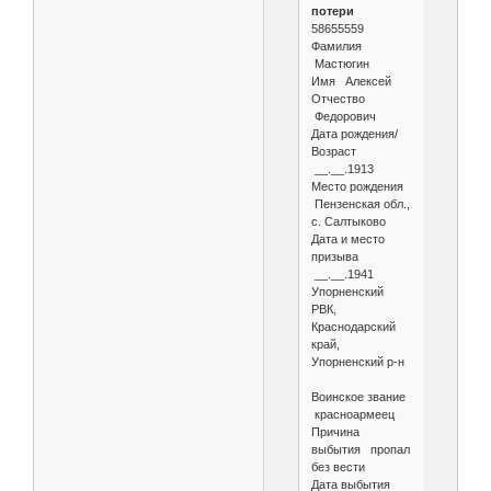
потери
58655559
Фамилия
Мастюгин
Имя Алексей
Отчество
Федорович
Дата рождения/
Возраст
__.__.1913
Место рождения
Пензенская обл.,
с. Салтыково
Дата и место
призыва
__.__.1941
Упорненский
РВК,
Краснодарский
край,
Упорненский р-н
Воинское звание
красноармеец
Причина
выбытия пропал
без вести
Дата выбытия