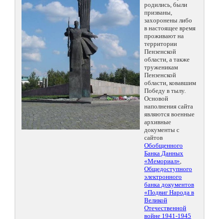
родились, были
призваны,
захоронены либо
в настоящее время
проживают на
территории
Пензенской
области, а также
труженикам
Пензенской
области, ковавшим
Победу в тылу.
Основой
наполнения сайта
являются военные
архивные
документы с
сайтов
Обобщенного
Банка Данных
«Мемориал»
,
Общедоступного
электронного
банка документов
«Подвиг Народа в
Великой
Отечественной
войне 1941-1945