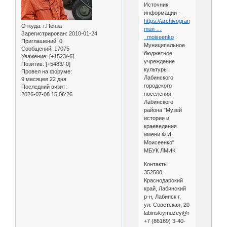
Источник
информации -
https://archivogram.top/museum/
Откуда:
г.Пенза
mun …
Зарегистрирован
: 2010-01-24
_moiseenko
:
Приглашений:
0
Муниципальное
Сообщений:
17075
бюджетное
Уважение:
[+1523/-6]
учреждение
Позитив:
[+5483/-0]
культуры
Провел на форуме:
Лабинского
9 месяцев 22 дня
городского
Последний визит:
поселения
2026-07-08 15:06:26
Лабинского
района "Музей
истории и
краеведения
имени Ф.И.
Моисеенко"
МБУК ЛМИК
Контакты
352500,
Краснодарский
край, Лабинский
р-н, Лабинск г,
ул. Советская, 20
labinskiymuzey@mail.ru
+7 (86169) 3-40-