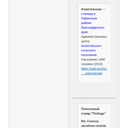
Ахметовская
—
станица в
Лабинском
районе
Краснодарского
края
.
Административный
центр
Ахметовского
сельского
поселения.
Население 1408
человек (2010)
https://web.archive.org/web/201
… хметовская
________________________________
Поисковый
отряд "Победа"
Re: Список
загиблих воїнів