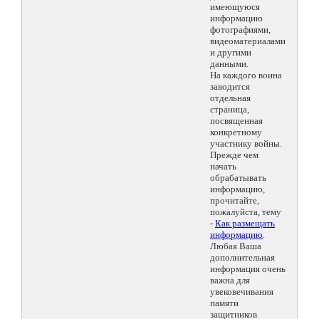
имеющуюся
информацию
фотографиями,
видеоматериалами
и другими
данными.
На каждого воина
заводится
отдельная
страница,
посвященная
конкретному
участнику войны.
Прежде чем
начать
обрабатывать
информацию,
прочитайте,
пожалуйста, тему
-
Как размещать
информацию
.
Любая Ваша
дополнительная
информация очень
важна для
увековечивания
памяти
защитников