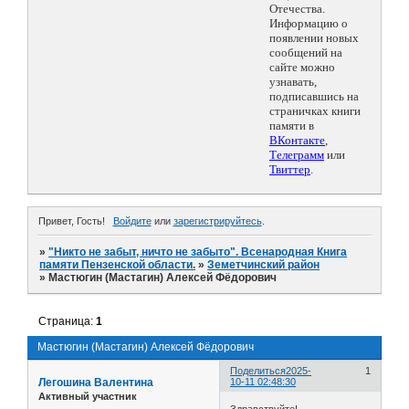
Отечества.
Информацию о
появлении новых
сообщений на
сайте можно
узнавать,
подписавшись на
страничках книги
памяти в
ВКонтакте
,
Телеграмм
или
Твиттер
.
Привет, Гость!
Войдите
или
зарегистрируйтесь
.
»
"Никто не забыт, ничто не забыто". Всенародная Книга
памяти Пензенской области.
»
Земетчинский район
»
Мастюгин (Мастагин) Алексей Фёдорович
Страница:
1
Мастюгин (Мастагин) Алексей Фёдорович
Поделиться
2025-
1
Легошина Валентина
10-11 02:48:30
Активный участник
Здравствуйте!