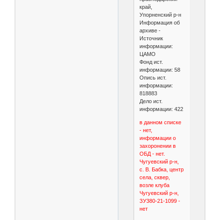
край,
Упорненский р-н
Информация об
архиве -
Источник
информации:
ЦАМО
Фонд ист.
информации: 58
Опись ист.
информации:
818883
Дело ист.
информации: 422
в данном списке
- нет,
информации о
захоронении в
ОБД - нет.
Чугуевский р-н,
с. В. Бабка, центр
села, сквер,
возле клуба
Чугуевский р-н,
ЗУ380-21-1099 -
нет