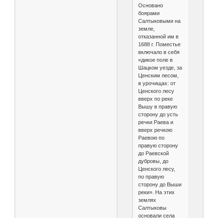
Основано
боярами
Салтыковыми на
земле,
отказанной им в
1688 г. Поместье
включало в себя
«дикое поле в
Шацком уезде, за
Ценским лесом,
в урочищах: от
Ценского лесу
вверх по реке
Вышу в правую
сторону до усть
речки Раева и
вверх речкою
Раевою по
правую сторону
до Раевской
дубровы, до
Ценского лесу,
по правую
сторону до Выши
реки». На этих
землях
Салтыковы
основали села