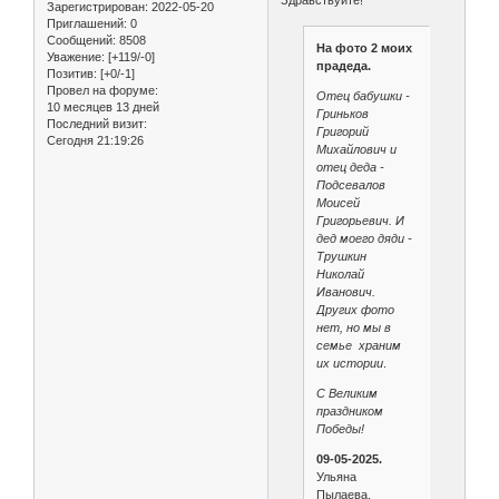
Зарегистрирован
: 2022-05-20
Приглашений:
0
Сообщений:
8508
На фото 2 моих
Уважение:
[+119/-0]
прадеда.
Позитив:
[+0/-1]
Провел на форуме:
Отец бабушки -
10 месяцев 13 дней
Гриньков
Последний визит:
Григорий
Сегодня 21:19:26
Михайлович и
отец деда -
Подсевалов
Моисей
Григорьевич. И
дед моего дяди -
Трушкин
Николай
Иванович.
Других фото
нет, но мы в
семье храним
их истории
.
С Великим
праздником
Победы!
09-05-2025.
Ульяна
Пылаева.