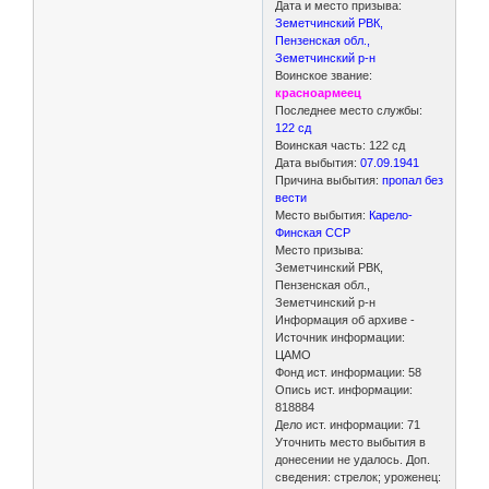
Дата и место призыва:
Земетчинский РВК,
Пензенская обл.,
Земетчинский р-н
Воинское звание:
красноармеец
Последнее место службы:
122 сд
Воинская часть: 122 сд
Дата выбытия:
07.09.1941
Причина выбытия:
пропал без
вести
Место выбытия:
Карело-
Финская ССР
Место призыва:
Земетчинский РВК,
Пензенская обл.,
Земетчинский р-н
Информация об архиве -
Источник информации:
ЦАМО
Фонд ист. информации: 58
Опись ист. информации:
818884
Дело ист. информации: 71
Уточнить место выбытия в
донесении не удалось. Доп.
сведения: стрелок; уроженец: