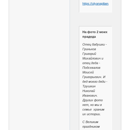
https://ulyanapilaeva.orgs.biz/ne
На фото 2 моих
прадеда
Отец бабушки -
Гриньков
Григорий
Михайлович и
отец деда -
Подсевалов
Моисей
Григорьевич. И
дед моего дяди -
Трушкин
Николай
Иванович.
Других фото
нет, но мы в
семье храним
их истории
.
С Великим
праздником