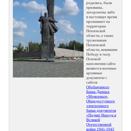
родились, были
призваны,
захоронены либо
в настоящее время
проживают на
территории
Пензенской
области, а также
труженикам
Пензенской
области, ковавшим
Победу в тылу.
Основой
наполнения сайта
являются военные
архивные
документы с
сайтов
Обобщенного
Банка Данных
«Мемориал»
,
Общедоступного
электронного
банка документов
«Подвиг Народа в
Великой
Отечественной
войне 1941-1945