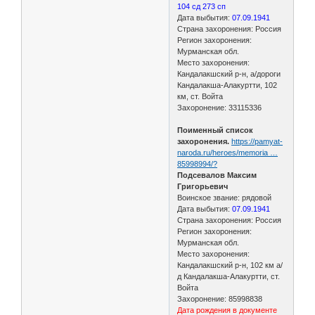
104 сд 273 сп
Дата выбытия:
07.09.1941
Страна захоронения: Россия
Регион захоронения:
Мурманская обл.
Место захоронения:
Кандалакшский р-н, а/дороги
Кандалакша-Алакуртти, 102
км, ст. Войта
Захоронение: 33115336
Поименный список
захоронения.
https://pamyat-
naroda.ru/heroes/memoria …
85998994/?
Подсевалов Максим
Григорьевич
Воинское звание: рядовой
Дата выбытия:
07.09.1941
Страна захоронения: Россия
Регион захоронения:
Мурманская обл.
Место захоронения:
Кандалакшский р-н, 102 км а/
д Кандалакша-Алакуртти, ст.
Войта
Захоронение: 85998838
Дата рождения в документе