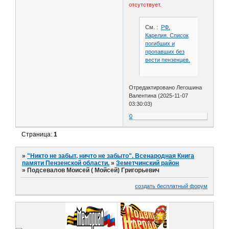
отсутствует.
См. :
РФ.
Карелия. Список
погибших и
пропавших без
вести пензенцев.
Отредактировано Легошина
Валентина (2025-11-07
03:30:03)
0
Страница:
1
»
"Никто не забыт, ничто не забыто". Всенародная Книга
памяти Пензенской области.
»
Земетчинский район
»
Подсевалов Моисей ( Мойсей) Григорьевич
создать бесплатный форум