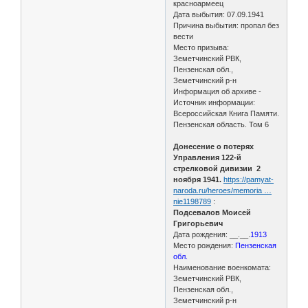
красноармеец
Дата выбытия: 07.09.1941
Причина выбытия: пропал без
вести
Место призыва:
Земетчинский РВК,
Пензенская обл.,
Земетчинский р-н
Информация об архиве -
Источник информации:
Всероссийская Книга Памяти.
Пензенская область. Том 6
Донесение о потерях
Управления 122-й
стрелковой дивизии 2
ноября 1941.
https://pamyat-
naroda.ru/heroes/memoria …
nie1198789
:
Подсевалов Моисей
Григорьевич
Дата рождения: __.__.
1913
Место рождения:
Пензенская
обл.
Наименование военкомата:
Земетчинский РВК,
Пензенская обл.,
Земетчинский р-н