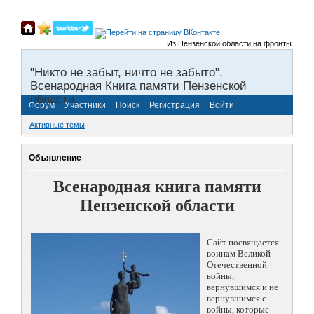
Из Пензенской области на фронты Великой О
"Никто не забыт, ничто не забыто".
Всенародная Книга памяти Пензенской
области.
Форум
Участники
Поиск
Регистрация
Войти
Активные темы
Объявление
Всенародная книга памяти
Пензенской области
Сайт посвящается
воинам Великой
Отечественной
войны,
вернувшимся и не
вернувшимся с
войны, которые