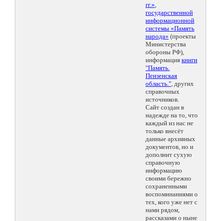
гг.»
,
государственной
информационной
системы «Память
народа»
(проекты
Министерства
обороны РФ),
информация
книги
"Память.
Пензенская
область."
, других
справочных
источников.
Сайт создан в
надежде на то, что
каждый из нас не
только внесёт
данные архивных
документов, но и
дополнит сухую
справочную
информацию
своими бережно
сохраненными
воспоминаниями о
тех, кого уже нет с
нами рядом,
рассказами о ныне