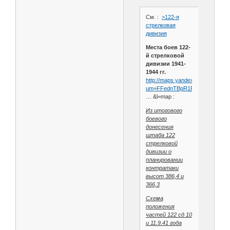
См. :
>122-я
стрелковая
дивизия
Места боев 122-
й стрелковой
дивизии 1941-
1944 гг.
http://maps.yandex.ru/?
um=FFednTBpR1R3d
… &l=map :
Из итогового
боевого
донесения
штаба 122
стрелковой
дивизии о
планировании
контратаки
высот 386,4 и
366,3
Схема
положения
частей 122 сд 10
и 11.9.41 года