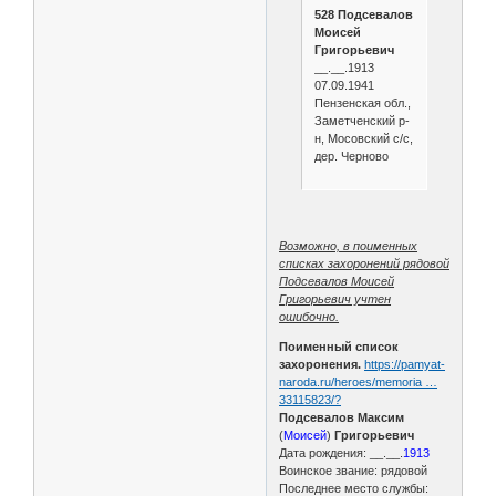
528 Подсевалов
Моисей
Григорьевич
__.__.1913
07.09.1941
Пензенская обл.,
Заметченский р-
н, Мосовский с/с,
дер. Черново
Возможно, в поименных
списках захоронений рядовой
Подсевалов Моисей
Григорьевич учтен
ошибочно.
Поименный список
захоронения.
https://pamyat-
naroda.ru/heroes/memoria …
33115823/?
Подсевалов Максим
(
Моисей
)
Григорьевич
Дата рождения: __.__.
1913
Воинское звание: рядовой
Последнее место службы: