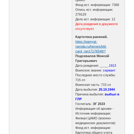
ЦАМО
Фонд ист. информации: 7368
Опись ист. информации:
279129
Дело ист. информации: 12
Дата рождения в документе
отсутствует.
Картотека ранений.
https://pamyat-
naroda.ru/heroes/kld-
card_ran17176548/?
Подсевалов Моисей
Григорьевич
Дата рождения: __.__.
1913
Воинское звание:
сержант
Последнее место службы:
715 сп
Воинская часть: 715 сп
Дата выбытия:
25.10.1944
Причина выбытия:
выбыл в
ГЛР
Госпиталь:
ЭГ 2533
Информация об архиве -
Источник информации:
Филиал ЦАМО (военно-
медицинских документов)
Фонд ист. информации:
Картотека общего учета