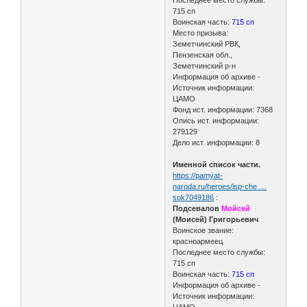
Последнее место службы:
715 сп
Воинская часть:
715 сп
Место призыва:
Земетчинский РВК,
Пензенская обл.,
Земетчинский р-н
Информация об архиве -
Источник информации:
ЦАМО
Фонд ист. информации: 7368
Опись ист. информации:
279129
Дело ист. информации: 8
Именной список части.
https://pamyat-
naroda.ru/heroes/isp-che …
sok7049186
:
Подсевалов
Мойсей
(Моисей) Григорьевич
Воинское звание:
красноармеец
Последнее место службы:
715 сп
Воинская часть:
715 сп
Информация об архиве -
Источник информации: