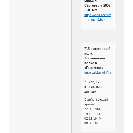
Михаил
Сергеевич, 2007
- 2014 гг.
https://web.archive.org/web/202
… metch2.htm
715 стрелковый
полк.
Упоминания
полка в
«Перечнях»
https://rkka.wiki/index.php/715
715 сп, 122
стрелковая
дивизия
В действующей
армии:
22.06.1941-
14.11.1944;
02.12.1944-
09.05.1945