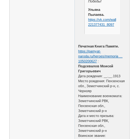
Победы!
Ульяна
Пылаева.
https://vk.com/wall-
221377431_8097
Печатная Книга Памяти.
https://pamyat-
naroda.ru/heroes/memoria …
1050200627
:
Подсевалов Моисей
Григорьевич
Дата рождения: __.__.1913
Место рождения: Пензенская
обл., Земетчинский р-н, с.
Чернояр
Наименование военкомата:
Земетчинский РВК,
Пензенская обл.,
Земетчинский р-н
Дата и место призыва:
Земетчинский РВК,
Пензенская обл.,
Земетчинский р-н
Воинское звание: