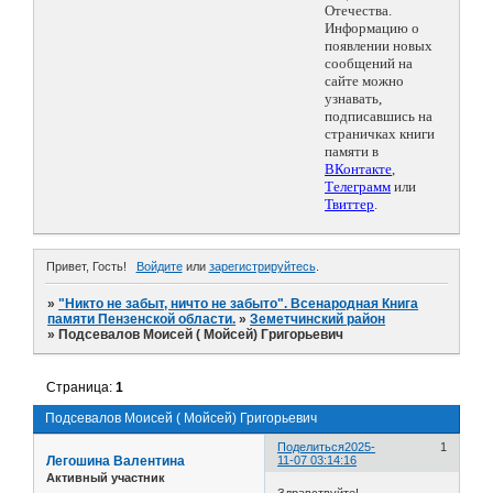
Отечества.
Информацию о
появлении новых
сообщений на
сайте можно
узнавать,
подписавшись на
страничках книги
памяти в
ВКонтакте
,
Телеграмм
или
Твиттер
.
Привет, Гость!
Войдите
или
зарегистрируйтесь
.
»
"Никто не забыт, ничто не забыто". Всенародная Книга
памяти Пензенской области.
»
Земетчинский район
»
Подсевалов Моисей ( Мойсей) Григорьевич
Страница:
1
Подсевалов Моисей ( Мойсей) Григорьевич
Поделиться
2025-
1
Легошина Валентина
11-07 03:14:16
Активный участник
Здравствуйте!