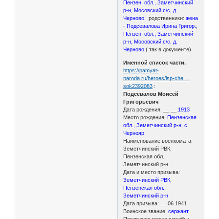
Пензен. обл., Заметчинский
р-н, Мосовский с/с, д.
Черново
; родственники:
жена
- Подсевалова Ирина Григор.
;
Пензен. обл., Заметчинский
р-н, Мосовский с/с, д.
Черново
( так в документе)
Именной список части.
https://pamyat-
naroda.ru/heroes/isp-che …
sok2392083
:
Подсевалов Моисей
Григорьевич
Дата рождения: __.__.
1913
Место рождения:
Пензенская
обл., Земетчинский р-н, с.
Чернояр
Наименование военкомата:
Земетчинский РВК,
Пензенская обл.,
Земетчинский р-н
Дата и место призыва:
Земетчинский РВК,
Пензенская обл.,
Земетчинский р-н
Дата призыва: __.06.1941
Воинское звание:
сержант