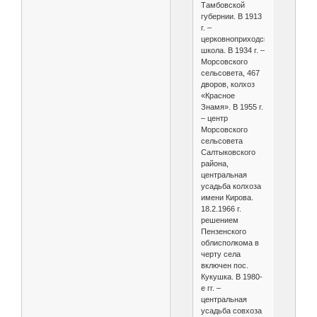
Тамбовской
губернии. В 1913
г. –
церковноприходская
школа. В 1934 г. –
Морсовского
сельсовета, 467
дворов, колхоз
«Красное
Знамя». В 1955 г.
– центр
Морсовского
сельсовета
Салтыковского
района,
центральная
усадьба колхоза
имени Кирова.
18.2.1966 г.
решением
Пензенского
облисполкома в
черту села
включен пос.
Кукушка. В 1980-
е гг. –
центральная
усадьба совхоза