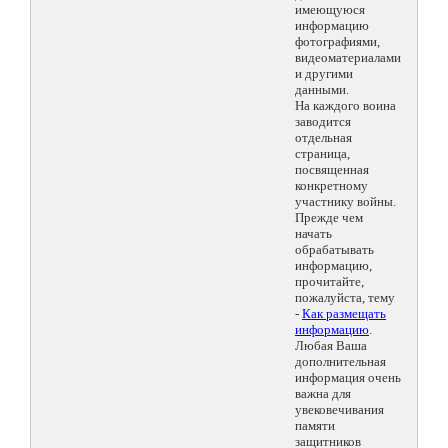
имеющуюся
информацию
фотографиями,
видеоматериалами
и другими
данными.
На каждого воина
заводится
отдельная
страница,
посвященная
конкретному
участнику войны.
Прежде чем
начать
обрабатывать
информацию,
прочитайте,
пожалуйста, тему
-
Как размещать
информацию
.
Любая Ваша
дополнительная
информация очень
важна для
увековечивания
памяти
защитников