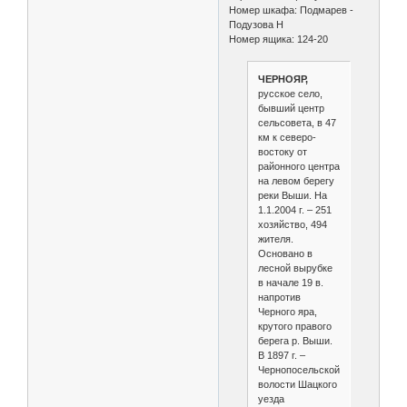
Номер шкафа: Подмарев -
Подузова Н
Номер ящика: 124-20
ЧЕРНОЯР,
русское село,
бывший центр
сельсовета, в 47
км к северо-
востоку от
районного центра
на левом берегу
реки Выши. На
1.1.2004 г. – 251
хозяйство, 494
жителя.
Основано в
лесной вырубке
в начале 19 в.
напротив
Черного яра,
крутого правого
берега р. Выши.
В 1897 г. –
Чернопосельской
волости Шацкого
уезда