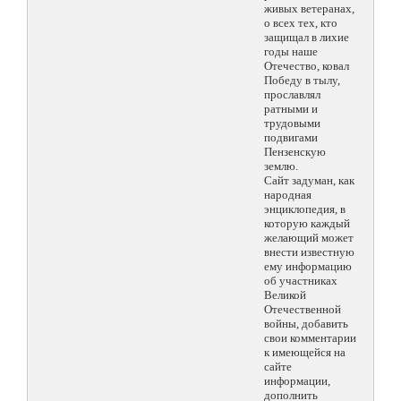
живых ветеранах,
о всех тех, кто
защищал в лихие
годы наше
Отечество, ковал
Победу в тылу,
прославлял
ратными и
трудовыми
подвигами
Пензенскую
землю.
Сайт задуман, как
народная
энциклопедия, в
которую каждый
желающий может
внести известную
ему информацию
об участниках
Великой
Отечественной
войны, добавить
свои комментарии
к имеющейся на
сайте
информации,
дополнить