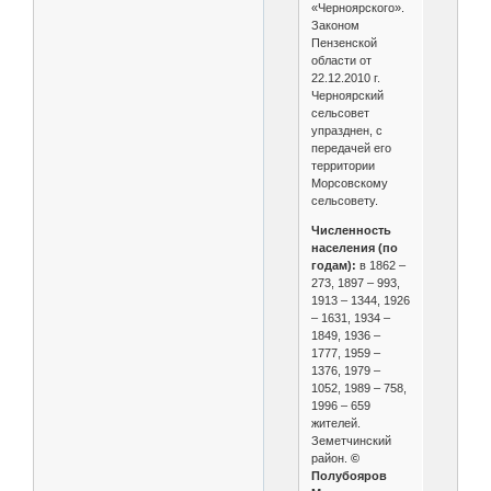
«Черноярского».
Законом
Пензенской
области от
22.12.2010 г.
Черноярский
сельсовет
упразднен, с
передачей его
территории
Морсовскому
сельсовету.
Численность
населения (по
годам):
в 1862 –
273, 1897 – 993,
1913 – 1344, 1926
– 1631, 1934 –
1849, 1936 –
1777, 1959 –
1376, 1979 –
1052, 1989 – 758,
1996 – 659
жителей.
Земетчинский
район.
©
Полубояров