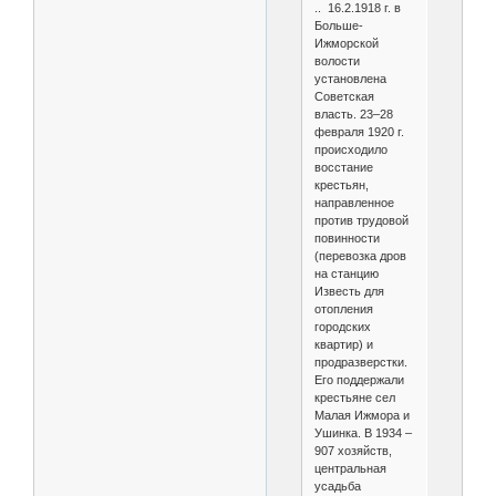
.. 16.2.1918 г. в
Больше-
Ижморской
волости
установлена
Советская
власть. 23–28
февраля 1920 г.
происходило
восстание
крестьян,
направленное
против трудовой
повинности
(перевозка дров
на станцию
Известь для
отопления
городских
квартир) и
продразверстки.
Его поддержали
крестьяне сел
Малая Ижмора и
Ушинка. В 1934 –
907 хозяйств,
центральная
усадьба