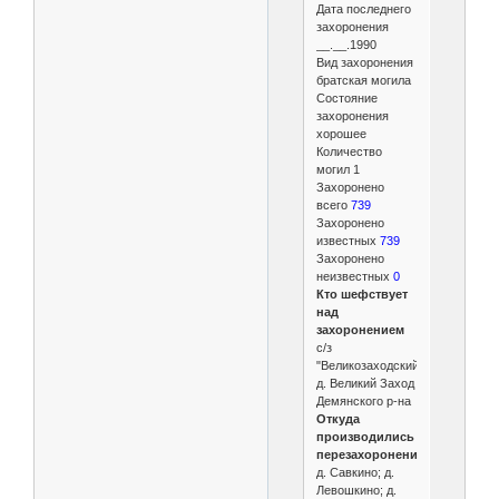
Дата последнего
захоронения
__.__.1990
Вид захоронения
братская могила
Состояние
захоронения
хорошее
Количество
могил 1
Захоронено
всего
739
Захоронено
известных
739
Захоронено
неизвестных
0
Кто шефствует
над
захоронением
с/з
"Великозаходский"
д. Великий Заход
Демянского р-на
Откуда
производились
перезахоронения
д. Савкино; д.
Левошкино; д.