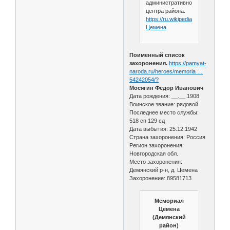
административного
центра района.
https://ru.wikipedia.org/wiki/
Цемена
Поименный список
захоронения.
https://pamyat-
naroda.ru/heroes/memoria …
54242054/?
Мосягин Федор Иванович
Дата рождения: __.__.1908
Воинское звание: рядовой
Последнее место службы:
518 сп 129 сд
Дата выбытия: 25.12.1942
Страна захоронения: Россия
Регион захоронения:
Новгородская обл.
Место захоронения:
Демянский р-н, д. Цемена
Захоронение: 89581713
Мемориал
Цемена
(Демянский
район)