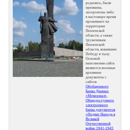
родились, были
призваны,
захоронены либо
в настоящее время
проживают на
территории
Пензенской
области, а также
труженикам
Пензенской
области, ковавшим
Победу в тылу.
Основой
наполнения сайта
являются военные
архивные
документы с
сайтов
Обобщенного
Банка Данных
«Мемориал»
,
Общедоступного
электронного
банка документов
«Подвиг Народа в
Великой
Отечественной
войне 1941-1945