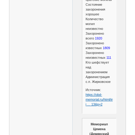
Состояние
захоронения
хорошее
Количество
могил
неизвестно
Захоронено
всего
1920
Захоронено
известных
1809
Захоронено
неизвестных
111
Кто шефствует
над
захоронением
Администрация
с.п. Жирковское
Источник:
https://obd-
memorial.ru/html/info.htm?
i … 13&p=2
Мемориал
Цемена
(Демянский