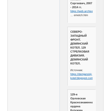
Сергеевич, 2007
- 2014 гг.
https://web.archive.org/web/202
… emetch.htm
СЕВЕРО-
ЗАПАДНЫЙ
ФРОНТ.
ДЕМЯНСКИЙ
КОТЕЛ. 129
СТРЕЛКОВАЯ
ДИВИЗИЯ.
ДЕМЯНСКИЙ
КОТЕЛ.
Источник:
https://demjanskij-
kotel.blogspot.com/2012/08/129.h
129-я
Орловская
Краснознаменная
ордена
Кутузова