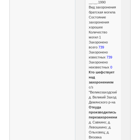
__.__.1990
Вид захоронения
братская могила
Состояние
захоронения
хорошее
Количество
могил 1
Захоронено
всего
739
Захоронено
известных
739
Захоронено
неизвестных
0
Кто шефствует
над
захоронением
с/з
"Великозаходский"
д. Великий Заход
Демянского р-на
Откуда
производились
перезахоронения
д. Савкино; д.
Левошкино; д.
Ольховец; д.
Вязовка