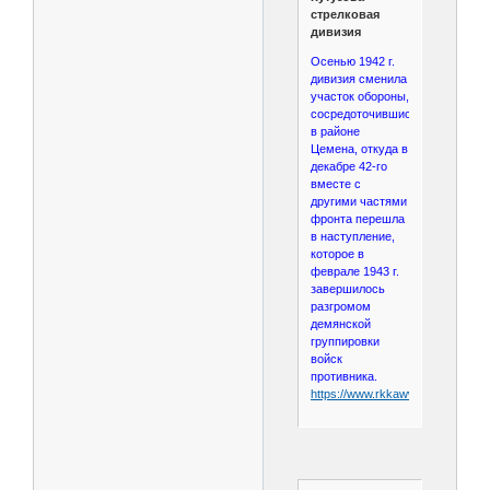
стрелковая
дивизия
Осенью 1942 г.
дивизия сменила
участок обороны,
сосредоточившись
в районе
Цемена, откуда в
декабре 42-го
вместе с
другими частями
фронта перешла
в наступление,
которое в
феврале 1943 г.
завершилось
разгромом
демянской
группировки
войск
противника.
https://www.rkkawwii.ru/division/