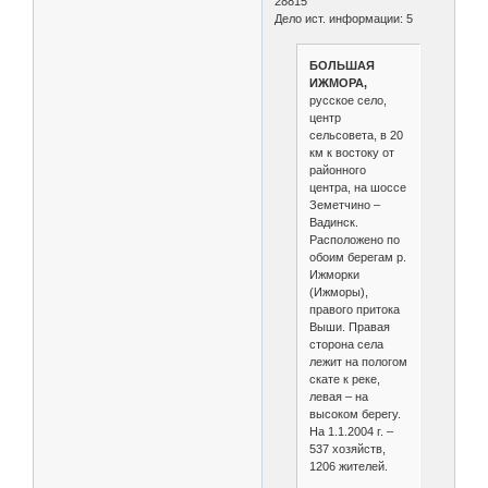
28815
Дело ист. информации: 5
БОЛЬШАЯ
ИЖМОРА,
русское село,
центр
сельсовета, в 20
км к востоку от
районного
центра, на шоссе
Земетчино –
Вадинск.
Расположено по
обоим берегам р.
Ижморки
(Ижморы),
правого притока
Выши. Правая
сторона села
лежит на пологом
скате к реке,
левая – на
высоком берегу.
На 1.1.2004 г. –
537 хозяйств,
1206 жителей.