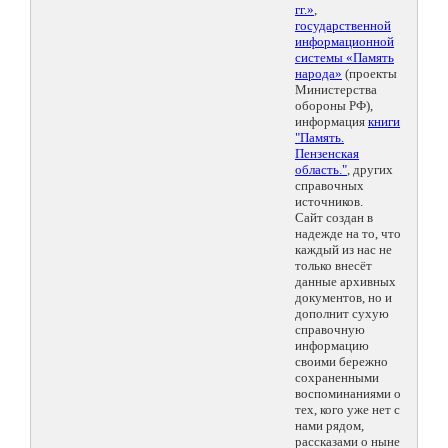
гг.»
,
государственной
информационной
системы «Память
народа»
(проекты
Министерства
обороны РФ),
информация
книги
"Память.
Пензенская
область."
, других
справочных
источников.
Сайт создан в
надежде на то, что
каждый из нас не
только внесёт
данные архивных
документов, но и
дополнит сухую
справочную
информацию
своими бережно
сохраненными
воспоминаниями о
тех, кого уже нет с
нами рядом,
рассказами о ныне