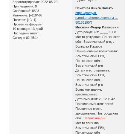
Зарегистрирован
: 2022-05-20
Приглашений:
0
Печатная Книга Памяти.
Сообщений:
8503
https://pamyat-
Уважение:
[+119/-0]
naroda.ru/heroes/memoria …
Позитив:
[+0/-1]
50185190/?
Провел на форуме:
Мосягин Федор Иванович
10 месяцев 13 дней
Дата рождения: __.__.1908
Последний визит:
Место рождения: Пензенская
Сегодня 02:45:14
обл., Земетчинский р-н, с.
Большая Ижмора
Наименование военкомата:
Земетчинский РВК,
Пензенская обл.,
Земетчинский р-н
Дата и место призыва:
Земетчинский РВК,
Пензенская обл.,
Земетчинский р-н
Воинское звание:
красноармеец
Дата выбытия: 25.12.1942
Причина выбытия: погиб
Первичное место
захоронения: Новгородская
обл.,
Залучский р-н
Место призыва:
Земетчинский РВК,
Пензенская обл.,