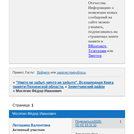
Отечества.
Информацию о
появлении новых
сообщений на
сайте можно
узнавать,
подписавшись на
страничках книги
памяти в
ВКонтакте
,
Телеграмм
или
Твиттер
.
Привет, Гость!
Войдите
или
зарегистрируйтесь
.
»
"Никто не забыт, ничто не забыто". Всенародная Книга
памяти Пензенской области.
»
Земетчинский район
»
Мосягин Фёдор Иванович
Страница:
1
Мосягин Фёдор Иванович
Поделиться
2026-
1
Легошина Валентина
01-02 15:11:11
Активный участник
Здравствуйте!