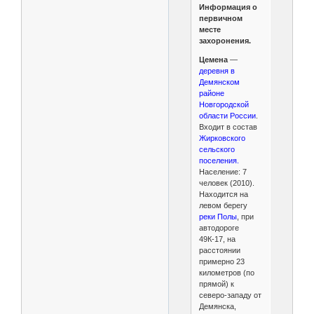
Информация о
первичном
месте
захоронения.
Цемена
—
деревня в
Демянском
районе
Новгородской
области России
.
Входит в состав
Жирковского
сельского
поселения.
Население: 7
человек (2010).
Находится на
левом берегу
реки Полы
, при
автодороге
49К-17, на
расстоянии
примерно 23
километров (по
прямой) к
северо-западу от
Демянска,