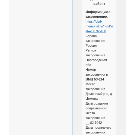
район)
Информация о
захоронении.
https://obd-
memorial.ru/html/info.htm?
id=260765160
Страна
захоронения
Россия
Регион
захоронения
Новгородская
обл.
Номер
захоронения в
ВМЦ 53-114
Место
захоронения
Демянский р-н, д.
Цемена
Дата создания
современного
места
захоронения
__.02.1942
Дата последнего
захоронения