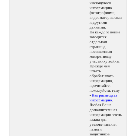
имеющуюся
информацию
фотографиями,
видеоматериалами
и другими
данными.
На каждого воина
заводится
отдельная
страница,
посвященная
конкретному
участнику войны.
Прежде чем
начать
обрабатывать
информацию,
прочитайте,
пожалуйста, тему
-
Как размещать
информацию
.
Любая Ваша
дополнительная
информация очень
важна для
увековечивания
памяти
защитников