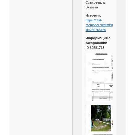
Ольховец; д.
Вязовка
Источник:
https://obd-
memorial.ru/html/info.htm?
id=260765160
Информация о
захоронении
ID 89581713