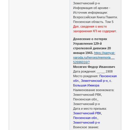
Земетчинский р-н
Информация об архиве -
Источник информации:
Всероссийская Книга Памяти.
Пензенская область. Том 5
Доп. сведения о месте
захоронения КП не содержит.
Донесение о потерях
Управления 129-й
стрелковой дивизии 20
января 1943.
https://pamyat-
naroda.ru/heroes/memoria …
52696016/?
Мосягин Федор Иванович
Дата рождения: __.__.1908
Место рождения:
Пензенская
обл., Земетчинский р-н, с.
Большая Ижмора
Наименование военкомата:
Земетчинский РВК,
Пензенская обл.,
Земетчинский р-н
Дата и место призыва:
Земетчинский РВК,
Пензенская обл.,
Земетчинский р-н
Воинское звание: