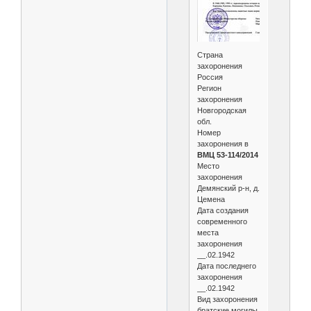
Страна
захоронения
Россия
Регион
захоронения
Новгородская
обл.
Номер
захоронения в
ВМЦ 53-114/2014
Место
захоронения
Демянский р-н, д.
Цемена
Дата создания
современного
места
захоронения
__.02.1942
Дата последнего
захоронения
__.02.1942
Вид захоронения
братские могилы