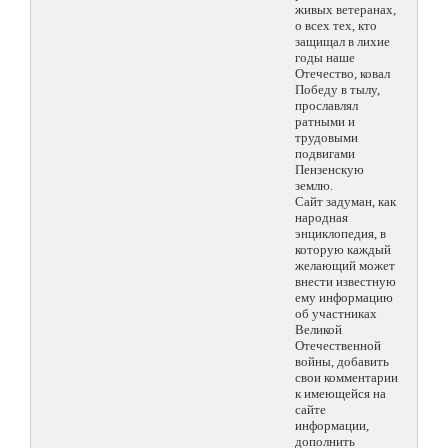
живых ветеранах,
о всех тех, кто
защищал в лихие
годы наше
Отечество, ковал
Победу в тылу,
прославлял
ратными и
трудовыми
подвигами
Пензенскую
землю.
Сайт задуман, как
народная
энциклопедия, в
которую каждый
желающий может
внести известную
ему информацию
об участниках
Великой
Отечественной
войны, добавить
свои комментарии
к имеющейся на
сайте
информации,
дополнить