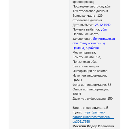
красноармеец
Последнее место службы:
129 стрелковая дивизия
Воинская часть: 129
стрелковая дивизия
Дата выбытия:
25.12.1942
Причина выбытия:
убит
Первичное место
захоронения:
Ленинградская
обл., Залучский р-н, д.
Цемена, в районе
Место призыва:
Земетчинский РВК,
Пензенская обл.,
Земетчинский р-н
Информация об архиве -
Источник информации:
ЦАМО
Фонд ист. информации: 58
Опись ист. информации:
18001
Дело ист. информации: 150
Военно-пересыльный
пункт.
https://pamyat-
naroda.ru/heroes/memoria …
pp30517758
:
Мосягин Федор Иванович