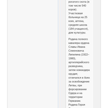
рогатого скота (в
том числе 540
коров).
Участковая
больница на 25
коек, аптека,
средняя школа
(184 учащихся),
дом культуры.
Родина полного
кавалера ордена
Славы Ивана
Семеновича
Липилина (1922–
1980),
артиллерийского
разведчика,
затем командира
орудия;
отличился в боях
за освобождение
Литвы, при
форсировании
Одера и на
территории
Германии.
Родина Героя