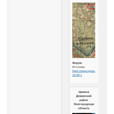
Форум
.
Источник:
https://www.sgvavia.ru/forum/708
11148-1
Цемена
Демянский
район
Новгородская
область