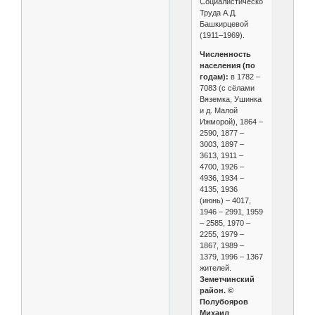
Социалистического
Труда А.Д.
Башкирцевой
(1911–1969).
Численность
населения (по
годам):
в 1782 –
7083 (с сёлами
Вяземка, Ушинка
и д. Малой
Ижморой), 1864 –
2590, 1877 –
3003, 1897 –
3613, 1911 –
4700, 1926 –
4936, 1934 –
4135, 1936
(июнь) – 4017,
1946 – 2991, 1959
– 2585, 1970 –
2255, 1979 –
1867, 1989 –
1379, 1996 – 1367
жителей.
Земетчинский
район. ©
Полубояров
Михаил