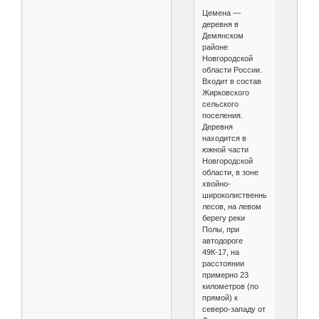
Цемена —
деревня в
Демянском
районе
Новгородской
области России.
Входит в состав
Жирковского
сельского
поселения.
Деревня
находится в
южной части
Новгородской
области, в зоне
хвойно-
широколиственных
лесов, на левом
берегу реки
Полы, при
автодороге
49К-17, на
расстоянии
примерно 23
километров (по
прямой) к
северо-западу от