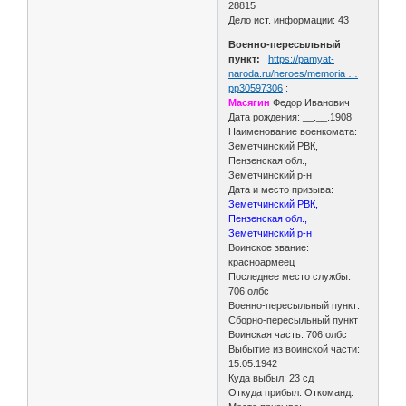
28815
Дело ист. информации: 43
Военно-пересыльный
пункт:
https://pamyat-
naroda.ru/heroes/memoria …
pp30597306
:
Масягин
Федор Иванович
Дата рождения: __.__.1908
Наименование военкомата:
Земетчинский РВК,
Пензенская обл.,
Земетчинский р-н
Дата и место призыва:
Земетчинский РВК,
Пензенская обл.,
Земетчинский р-н
Воинское звание:
красноармеец
Последнее место службы:
706 олбс
Военно-пересыльный пункт:
Сборно-пересыльный пункт
Воинская часть: 706 олбс
Выбытие из воинской части:
15.05.1942
Куда выбыл: 23 сд
Откуда прибыл: Откоманд.