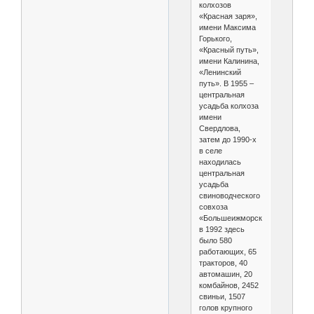
колхозов
«Красная заря»,
имени Максима
Горького,
«Красный путь»,
имени Калинина,
«Ленинский
путь». В 1955 –
центральная
усадьба колхоза
имени
Свердлова,
затем до 1990-х
в селе
находилась
центральная
усадьба
свиноводческого
совхоза
«Большеижморского»:
в 1992 здесь
было 580
работающих, 65
тракторов, 40
автомашин, 20
комбайнов, 2452
свиньи, 1507
голов крупного