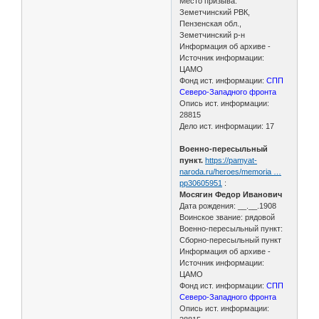
Место призыва:
Земетчинский РВК,
Пензенская обл.,
Земетчинский р-н
Информация об архиве -
Источник информации:
ЦАМО
Фонд ист. информации:
СПП
Северо-Западного фронта
Опись ист. информации:
28815
Дело ист. информации: 17
Военно-пересыльный
пункт.
https://pamyat-
naroda.ru/heroes/memoria …
pp30605951
:
Мосягин Федор Иванович
Дата рождения: __.__.1908
Воинское звание: рядовой
Военно-пересыльный пункт:
Сборно-пересыльный пункт
Информация об архиве -
Источник информации:
ЦАМО
Фонд ист. информации:
СПП
Северо-Западного фронта
Опись ист. информации: