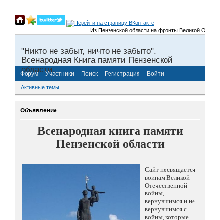
Из Пензенской области на фронты Великой Отечественно
"Никто не забыт, ничто не забыто".
Всенародная Книга памяти Пензенской
области.
Форум
Участники
Поиск
Регистрация
Войти
Активные темы
Объявление
Всенародная книга памяти
Пензенской области
Сайт посвящается
воинам Великой
Отечественной
войны,
вернувшимся и не
вернувшимся с
войны, которые