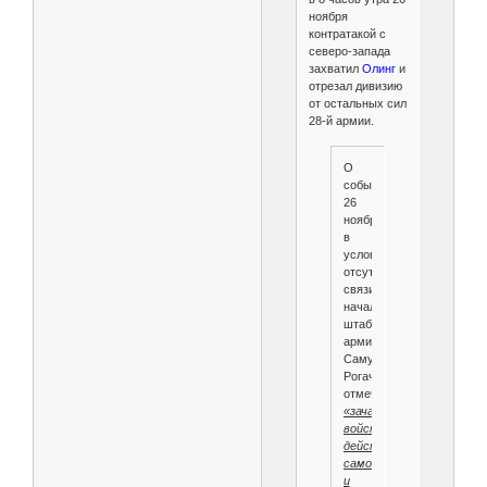
ноября
контратакой с
северо-запада
захватил
Олинг
и
отрезал дивизию
от остальных сил
28-й армии.
О
событиях
26
ноября,
в
условиях
отсутствия
связи,
начальник
штаба
армии
Самуил
Рогачевский
отмечал:
«зачастую
войска
действовали
самостоятельно
и