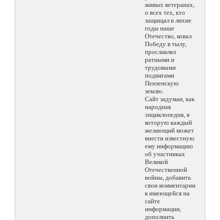
живых ветеранах,
о всех тех, кто
защищал в лихие
годы наше
Отечество, ковал
Победу в тылу,
прославлял
ратными и
трудовыми
подвигами
Пензенскую
землю.
Сайт задуман, как
народная
энциклопедия, в
которую каждый
желающий может
внести известную
ему информацию
об участниках
Великой
Отечественной
войны, добавить
свои комментарии
к имеющейся на
сайте
информации,
дополнить