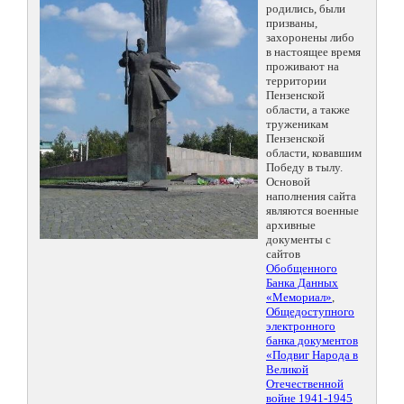
родились, были
призваны,
захоронены либо
в настоящее время
проживают на
территории
Пензенской
области, а также
труженикам
Пензенской
области, ковавшим
Победу в тылу.
Основой
наполнения сайта
являются военные
архивные
документы с
сайтов
Обобщенного
Банка Данных
«Мемориал»
,
Общедоступного
электронного
банка документов
«Подвиг Народа в
Великой
Отечественной
войне 1941-1945