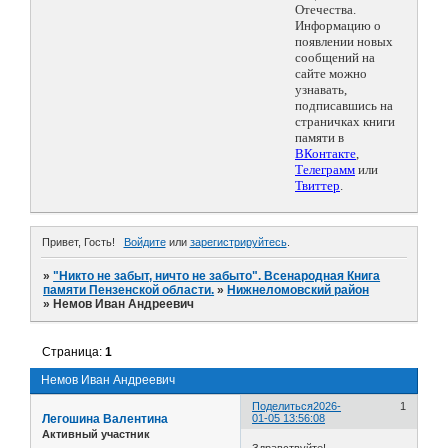
Отечества.
Информацию о
появлении новых
сообщений на
сайте можно
узнавать,
подписавшись на
страничках книги
памяти в
ВКонтакте
,
Телеграмм
или
Твиттер
.
Привет, Гость!
Войдите
или
зарегистрируйтесь
.
»
"Никто не забыт, ничто не забыто". Всенародная Книга
памяти Пензенской области.
»
Нижнеломовский район
»
Немов Иван Андреевич
Страница:
1
Немов Иван Андреевич
Поделиться
2026-
1
Легошина Валентина
01-05 13:56:08
Активный участник
Здравствуйте!