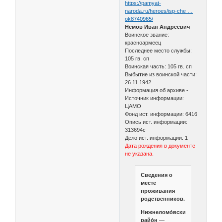
https://pamyat-
naroda.ru/heroes/isp-che …
ok8740965/
Немов Иван Андреевич
Воинское звание:
красноармеец
Последнее место службы:
105 гв. сп
Воинская часть: 105 гв. сп
Выбытие из воинской части:
26.11.1942
Информация об архиве -
Источник информации:
ЦАМО
Фонд ист. информации: 6416
Опись ист. информации:
313694с
Дело ист. информации: 1
Дата рождения в документе
не указана.
Сведения о
месте
проживания
родственников.
Нижнеломо́вский
райо́н
—