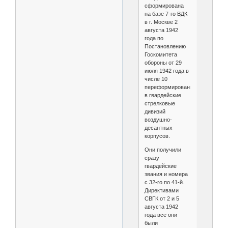
сформирована
на базе 7-го ВДК
в г. Москве 2
августа 1942
года по
Постановлению
Госкомитета
обороны от 29
июля 1942 года в
числе 10
переформированных
в гвардейские
стрелковые
дивизий
воздушно-
десантных
корпусов.
Они получили
сразу
гвардейские
звания и номера
с 32-го по 41-й.
Директивами
СВГК от 2 и 5
августа 1942
года все они
были