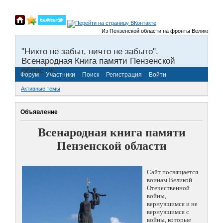
Из Пензенской области на фронты Великой Отечеств
"Никто не забыт, ничто не забыто".
Всенародная Книга памяти Пензенской
области.
Форум
Участники
Поиск
Регистрация
Войти
Активные темы
Объявление
Всенародная книга памяти
Пензенской области
Сайт посвящается
воинам Великой
Отечественной
войны,
вернувшимся и не
вернувшимся с
войны, которые