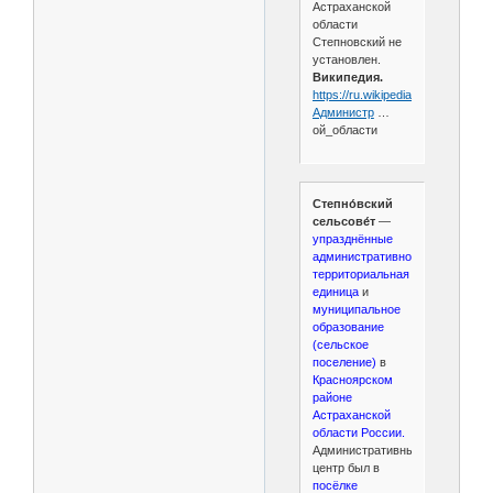
Астраханской
области
Степновский не
установлен.
Википедия.
https://ru.wikipedia.org/wiki/
Администр
…
ой_области
Степно́вский
сельсове́т
—
упразднённые
административно-
территориальная
единица
и
муниципальное
образование
(сельское
поселение)
в
Красноярском
районе
Астраханской
области России.
Административный
центр был в
посёлке