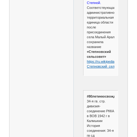
Степной.
Соответствующая
административно-
территориальная
единица области
после
присоединения
села Малый Арал
сохранила
название
«Степновский
сельсовет»
https://ru.wikipedia.org/wiki/
Степновский_сельсовет_
(Астр
#80летиюосвожденииЭлисты
34-я гв. стр.
дивизия-
соединение РККА
в ВОВ 1942 г в
Калмыкии
История
соединения: 34-я
гв сд