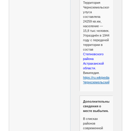
Территория
Черноземельского
улуса
составляла
24259 кв.км,
население —
15,8 тыс.человек.
Упразднён в 1944
году с передачей
территории в
состав
Степновского
района
Астраханской
области.
Википедия.
https://ru.wikipedia.org/wiki/
Черноземельский_улус
Дополнительные
сведения о
месте выбытия.
В списках
районов
современной