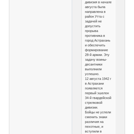
дивизия в начале
августа была
направлена в
район Утта с
задачей не
допустить
прорыва
противника в
город Астрахань
и обеспечить
формирование
28-й армии. Эту
задачу воины-
десантники
выполнили
успешно.
12 августа 1942 г
в Астрахани
появляется
первый эшелон
34-й гвардейской
стрелковой
дивизии.
Бойцы не успели
сменить знаки
различия на
пехотные, и
вступили в