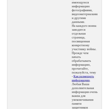
имеющуюся
информацию
фотографиями,
видеоматериалами
и другими
данными.
На каждого воина
заводится
отдельная
страница,
посвященная
конкретному
участнику войны.
Прежде чем
начать
обрабатывать
информацию,
прочитайте,
пожалуйста, тему
-
Как размещать
информацию
.
Любая Ваша
дополнительная
информация очень
важна для
увековечивания
памяти
защитников