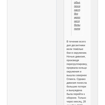
объектам,
пехота
наступала
без
артподдержки,
неся
большие
потери».
В течение всего
дня десантники
вели тяжёлые
бои в окружении.
Ночью дивизия,
произведя
перегруппировку,
прорвала кольцо
окружения и
вышла севернее
Олинга. Однако
дивизия понесла
большие потери
и вынуждена
была перейти к
обороне. Только
через месяц, 28