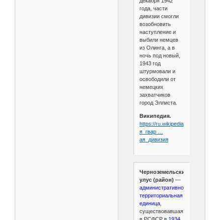
декабря 1942
года, части
дивизии смогли
возобновить
наступление и
выбили немцев
из Олинга, а в
ночь под новый,
1943 год
штурмовали и
освободили от
немецких
захватчиков
город Эллиста.
Википедия.
https://ru.wikipedia.org/wiki/34-
я_гвар …
ая_дивизия
Черноземельский
улус (район)
—
административно-
территориальная
единица
,
существовавшая
в РСФСР в
1934