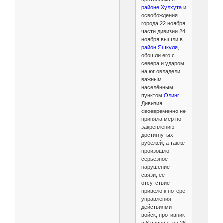
районе Хулхута
и
освобождения
города 22 ноября
части дивизии 24
ноября вышли в
район Яшкуля
,
обошли его с
севера и ударом
на юг овладели
важным
населённым
пунктом
Олинг
.
Дивизия
своевременно не
приняла мер по
закреплению
достигнутых
рубежей, а также
произошло
серьёзное
нарушение
связи, её
отсутствие
привело к потере
управления
действиями
войск, противник
в 8 часов утра 26