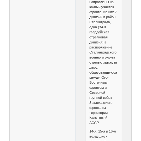
направлены на
южный участок
фронта. Из них 7
дивизий в район
Сталинграда,
одна (34-я
гвардейская
стрелковая
дивизия) в
распоряжение
Сталинградского
военного округа
с целью заткнуть
дыру,
образовавшуюся
между Юго-
Восточным
фронтом и
Северной
группой войск
Закавказского
фронта на
территории
Калмыцкой
АССР.
14-я, 15-я и 16-я
воздушно -