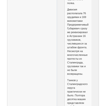
полка.
Дивизия
располагала 76
орудиями и 169
минометами
Предприимчивый
Губаревич сразу
же реквизировал
в Астрахани 16
грузовиков,
числившихся за
штабом фронта.
Несмотря на
многочисленные
протесты из
Сталинграда,
грузовики так и
не были
возвращены.
Танков у
Сталинградского
округа
практически не
было. Полтора
десятка машин
представляли