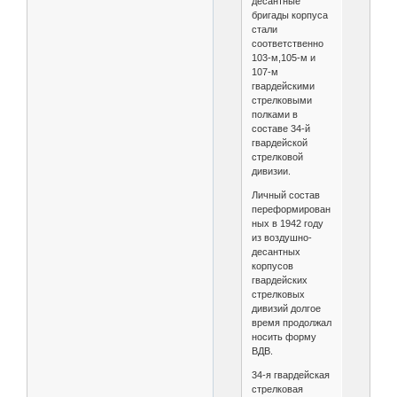
десантные
бригады корпуса
стали
соответственно
103-м,105-м и
107-м
гвардейскими
стрелковыми
полками в
составе 34-й
гвардейской
стрелковой
дивизии.
Личный состав
переформирован
ных в 1942 году
из воздушно-
десантных
корпусов
гвардейских
стрелковых
дивизий долгое
время продолжал
носить форму
ВДВ.
34-я гвардейская
стрелковая