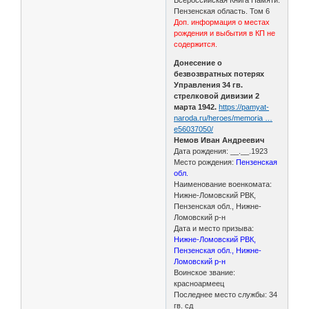
Пензенская область. Том 6
Доп. информация о местах
рождения и выбытия в КП не
содержится.
Донесение о
безвозвратных потерях
Управления 34 гв.
стрелковой дивизии 2
марта 1942.
https://pamyat-
naroda.ru/heroes/memoria …
e56037050/
Немов Иван Андреевич
Дата рождения: __.__.1923
Место рождения:
Пензенская
обл.
Наименование военкомата:
Нижне-Ломовский РВК,
Пензенская обл., Нижне-
Ломовский р-н
Дата и место призыва:
Нижне-Ломовский РВК,
Пензенская обл., Нижне-
Ломовский р-н
Воинское звание:
красноармеец
Последнее место службы: 34
гв. сд