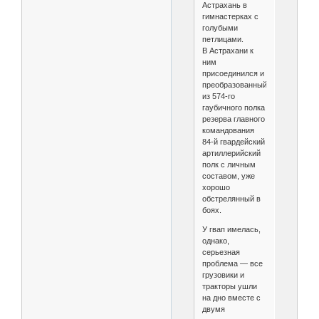
Астрахань в
гимнастерках с
голубыми
петлицами.
В Астрахани к
ним
присоединился и
преобразованный
из 574-го
гаубичного полка
резерва главного
командования
84-й гвардейский
артиллерийский
полк с личным
составом, уже
хорошо
обстрелянный в
боях.
У гвап имелась,
однако,
серьезная
проблема — все
грузовики и
тракторы ушли
на дно вместе с
двумя