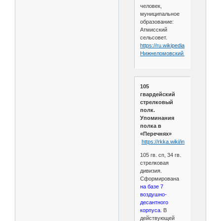
человек,
муниципальное
образование:
Атмисский
сельсовет.
https://ru.wikipedia.org/wiki/
Нижнеломовский_район
105
гвардейский
стрелковый
полк.
Упоминания
полка в
«Перечнях»
https://rkka.wiki/index.php/105
105 гв. сп, 34 гв.
стрелковая
дивизия.
Сформирована
на базе 7
воздушно-
десантного
корпуса.
В
действующей