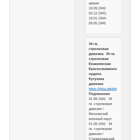
армии:
10.09.1942-
03.12.1943;
18.01.1944-
09.05.1945
34 гв.
стрелковая
дивизия. 34 гв.
стрелковая
Енакиевская
Краснознаменная
ордена
Кутузова
дивизия
https://rkka.wiki/index.php/34_г
Подчинение
01.08.1942 34
гв. стрелковая
дивизия /
Московский
военный округ
01.09.1942 34
гв. стрелковая
дивизия /
Сталинградский