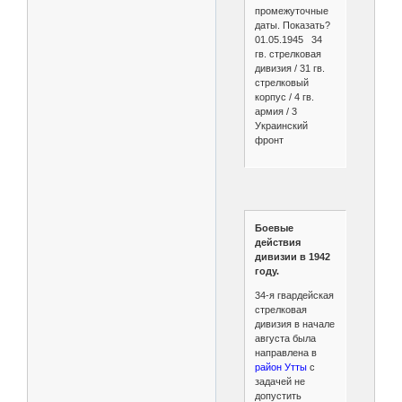
промежуточные
даты. Показать?
01.05.1945 34
гв. стрелковая
дивизия / 31 гв.
стрелковый
корпус / 4 гв.
армия / 3
Украинский
фронт
Боевые
действия
дивизии в 1942
году.
34-я гвардейская
стрелковая
дивизия в начале
августа была
направлена в
район Утты
с
задачей не
допустить