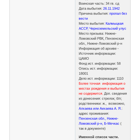
Воинская часть: 34 гв. сд
Дата выбытия:
26.11.1942
Причина выбытия:
пропал без
вести
Место выбытия:
Калмыцкая
АССР, Черноземельский улус
Место призыва: Нижне-
Ломовский РВК, Пензенская
обл., Нижне-Ломовский р-н
Информация об архиве -
Источник информации:
ЦАМО
Фонд ист. информации: 58
Опись ист. информации:
18001
Дело ист. информации: 1110
Более точная информация о
местах рождения и выбытия
не содержится.
Доп. сведения
из донесения: стрелок; б/п;
родственники: ж., возможно,
Алхаева или Аихаева А. Я.
:
адрес проживания:
Пензенская обл., Нижне-
Ломовский р-н, Б-Мечкас
(
так в документе)
Именной список части.