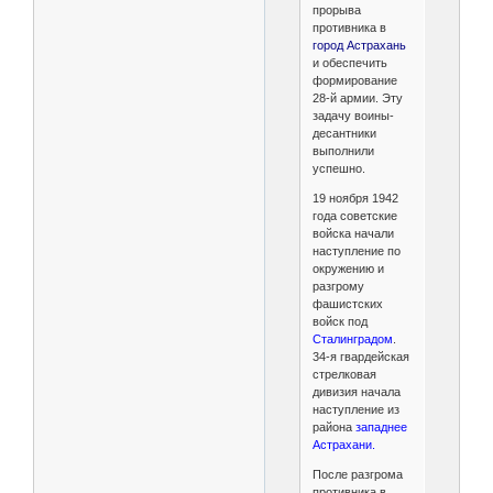
прорыва
противника в
город Астрахань
и обеспечить
формирование
28-й армии. Эту
задачу воины-
десантники
выполнили
успешно.
19 ноября 1942
года советские
войска начали
наступление по
окружению и
разгрому
фашистских
войск под
Сталинградом
.
34-я гвардейская
стрелковая
дивизия начала
наступление из
района
западнее
Астрахани.
После разгрома
противника в