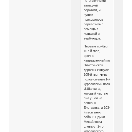
потопленными
авиацией
баржами, и
пушки
приходилось
перевозить с
помощью
лошадей и
верблюдов.
Первым прибыл
107-й гвсп,
срочно
направленный по
Элистинской
дороге к Яшкулю.
105-й гвсп чуть
позже сменил 1-й
курсантский полк
И.Шапкина,
который частью
сил ушел на
север, к
Енотаевке, а 103-
й гвсп занял
район Яндыки-
Михайловка
слева от 2-го
курсантского