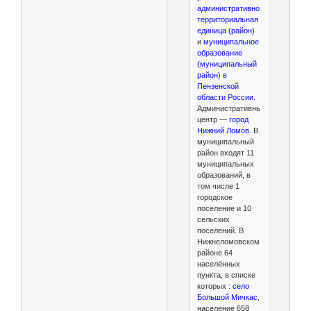
административно-
территориальная
единица (район)
и
муниципальное
образование
(муниципальный
район) в
Пензенской
области России
.
Административный
центр —
город
Нижний Ломов.
В
муниципальный
район входят 11
муниципальных
образований, в
том числе 1
городское
поселение и 10
сельских
поселений. В
Нижнеломовском
районе 64
населённых
пункта, в списке
которых :
село
Большой Мичкас
,
население 658