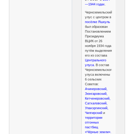
—1944 годах
.
Черноземельский
улус с центром в
посёлке Яшкуль
был образован
Постановлением
Президиума
ВЦИК от 26
ноября 1934 года
путём выделения
его из состава
Центрального
улуса
. В состав
Черноземельского
улуса включены
6 сельских
Советов:
Ачинеровский,
Зюнгаровский,
Кетченеровский,
Сатхаловский,
Уланэргинский,
Чилгирский
и
территории
отгонных
пастбищ
«Чёрные земли».