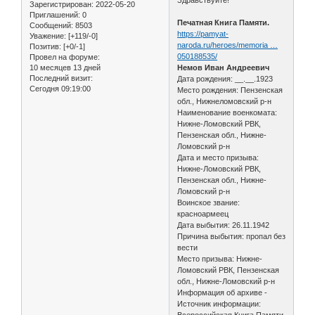
Зарегистрирован
: 2022-05-20
Приглашений:
0
Печатная Книга Памяти.
Сообщений:
8503
https://pamyat-
Уважение:
[+119/-0]
naroda.ru/heroes/memoria …
Позитив:
[+0/-1]
050188535/
Провел на форуме:
10 месяцев 13 дней
Немов Иван Андреевич
Последний визит:
Дата рождения: __.__.1923
Сегодня 09:19:00
Место рождения: Пензенская
обл., Нижнеломовский р-н
Наименование военкомата:
Нижне-Ломовский РВК,
Пензенская обл., Нижне-
Ломовский р-н
Дата и место призыва:
Нижне-Ломовский РВК,
Пензенская обл., Нижне-
Ломовский р-н
Воинское звание:
красноармеец
Дата выбытия: 26.11.1942
Причина выбытия: пропал без
вести
Место призыва: Нижне-
Ломовский РВК, Пензенская
обл., Нижне-Ломовский р-н
Информация об архиве -
Источник информации:
Всероссийская Книга Памяти.