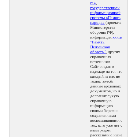
гг.»
,
государственной
информационной
системы «Память
народа»
(проекты
Министерства
обороны РФ),
информация
книги
"Память.
Пензенская
область."
, других
справочных
источников.
Сайт создан в
надежде на то, что
каждый из нас не
только внесёт
данные архивных
документов, но и
дополнит сухую
справочную
информацию
своими бережно
сохраненными
воспоминаниями о
тех, кого уже нет с
нами рядом,
рассказами о ныне