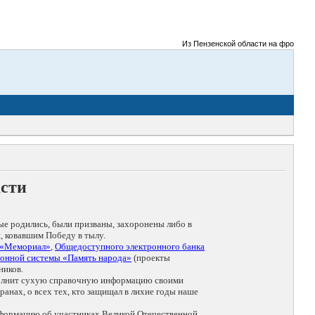
Из Пензенской области на фронты Велик
асти
ые родились, были призваны, захоронены либо в
, ковавшим Победу в тылу.
 «Мемориал»
,
Общедоступного электронного банка
онной системы «Память народа»
(проекты
ников.
дополнит сухую справочную информацию своими
анах, о всех тех, кто защищал в лихие годы наше
нформацию об участниках Великой Отечественной