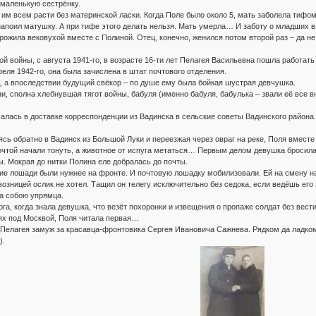
 маленькую сестрёнку.
им всем расти без материнской ласки. Когда Поле было около 5, мать заболела тифом
апоил матушку. А при тифе этого делать нельзя. Мать умерла… И заботу о младших вз
рожила вековухой вместе с Полиной. Отец, конечно, женился потом второй раз – да не
 войны, с августа 1941-го, в возрасте 16-ти лет Пелагея Васильевна пошла работать 
еля 1942-го, она была зачислена в штат почтового отделения.
д, а впоследствии будущий свёкор – по душе ему была бойкая шустрая девчушка.
и, сполна хлебнувшая тягот войны, бабуля (именно бабуля, бабулька – звали её все в
алась в доставке корреспонденции из Вадинска в сельские советы Вадинского района.
ясь обратно в Вадинск из Большой Луки и переезжая через овраг на реке, Поля вмест
чтой начали тонуть, а животное от испуга метаться… Первым делом девушка бросила
ы. Мокрая до нитки Полина еле добралась до почты.
е лошади были нужнее на фронте. И почтовую лошадку мобилизовали. Ей на смену на 
возницей ослик не хотел. Тащил он телегу исключительно без седока, если ведёшь его 
за собою упрямца.
а, когда знала девушка, что везёт похоронки и извещения о пропаже солдат без вести.
оях под Москвой, Поля читала первая…
елагея замуж за красавца-фронтовика Сергея Ивановича Сажнева. Рядком да ладком пош
).