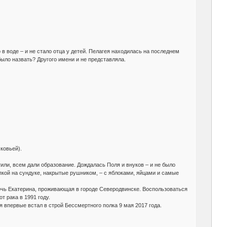
 в воде – и не стало отца у детей. Пелагея находилась на последнем
было назвать? Другого имени и не представляла.
ковьей).
или, всем дали образование. Дождалась Поля и внуков – и не было
пкой на сундуке, накрытые рушником, – с яблоками, яйцами и самые
очь Екатерина, проживающая в городе Северодвинске. Воспользоваться
 рака в 1991 году.
 впервые встал в строй Бессмертного полка 9 мая 2017 года.