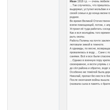
Иван
1918 г.р. — очень любили
…Так случилось, что пришлось 
выдержал, уступил мольбам и н
своей семьи и до конца жизни п
роднее.
Во время Великой Отечественной
взяли помощницей, потом, с апр
Устроил её туда работать сосе
Как и вся молодёжь того времен
рыть окопы.
Работа Полины на почте заключ
лютовали зимой в темноте.
А однажды, по весне, возвраща
провалилась в воду… Сани с по
санями. Всё и все были спасен
…Однако в военную пору крепки
своенравное, и везти упряжь с 
до сёл района и обратно, водя 
Особенно же тяжёлой была дорог
Николай, пропал без вести в б
После окончания войны вышла П
(назвала сына в память о брате