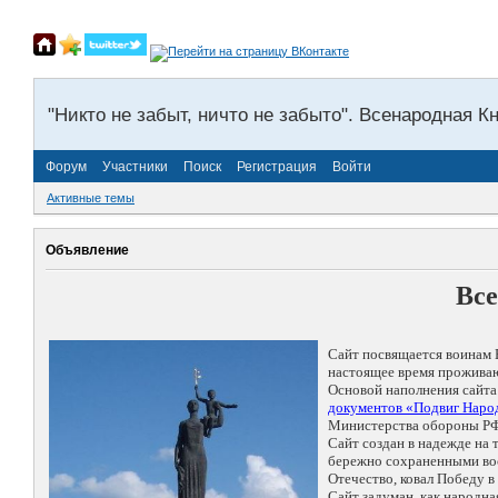
"Никто не забыт, ничто не забыто". Всенародная К
Форум
Участники
Поиск
Регистрация
Войти
Активные темы
Объявление
Все
Сайт посвящается воинам 
настоящее время проживаю
Основой наполнения сайта
документов «Подвиг Народ
Министерства обороны РФ
Сайт создан в надежде на
бережно сохраненными восп
Отечество, ковал Победу 
Сайт задуман, как народн