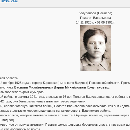
 … id=1079633
Колупанова (Сажнева)
Пелагея Васильевна
14.11.1925 г. - 01.09.1991 г.
ская область
4 ноября 1925 года в городе Керенске (ныне село Вадинск) Пензенской области. Прожи
 плотника
Василия Михайловича
и
Дарьи Михайловны Колупановых
.
ать заболела тифом и умерла.
й войны, с августа 1941 года, в возрасте 16 лет Пелагея Васильевна пошла работать 
42 года, она была зачислена в штат почтового отделения.
ни, сполна хлебнувшая тягот войны, Пелагея Васильевна рассказывала, как они ходили
алась в доставке корреспонденции в сельские советы Вадинского района.
ялась волков, которые лютовали зимой в темноте. Однажды по весне, переезжая через
ь под лед.
а животное от испуга метаться. Первым делом девушка бросилась спасать письма и до
на еле добралась до почты.