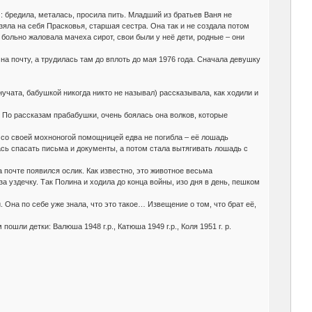
: бредила, металась, просила пить. Младший из братьев Ваня не
яла на себя Прасковья, старшая сестра. Она так и не создала потом
 больно жаловала мачеха сирот, свои были у неё дети, родные – они
на почту, а трудилась там до вплоть до мая 1976 года. Сначала девушку
нучата, бабушкой никогда никто не называл) рассказывала, как ходили и
 По рассказам прабабушки, очень боялась она волков, которые
е со своей мохноногой помощницей едва не погибла – её лошадь
сь спасать письма и документы, а потом стала вытягивать лошадь с
почте появился ослик. Как известно, это животное весьма
за уздечку. Так Полина и ходила до конца войны, изо дня в день, пешком
 Она по себе уже знала, что это такое… Извещение о том, что брат её,
ли детки: Валюша 1948 г.р., Катюша 1949 г.р., Коля 1951 г. р.