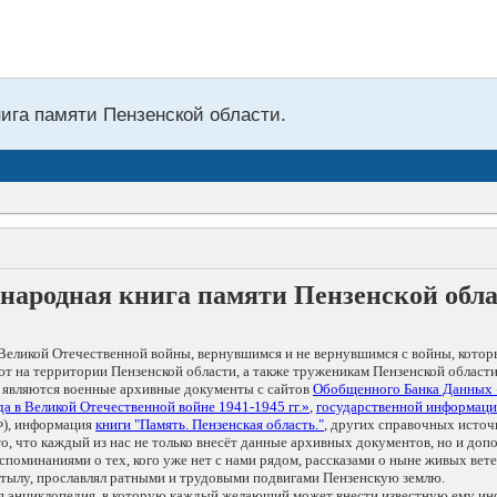
нига памяти Пензенской области.
народная книга памяти Пензенской обл
Великой Отечественной войны, вернувшимся и не вернувшимся с войны, котор
т на территории Пензенской области, а также труженикам Пензенской области
 являются военные архивные документы с сайтов
Обобщенного Банка Данных
а в Великой Отечественной войне 1941-1945 гг.»
,
государственной информаци
), информация
книги "Память. Пензенская область."
, других справочных источ
 то, что каждый из нас не только внесёт данные архивных документов, но и 
оминаниями о тех, кого уже нет с нами рядом, рассказами о ныне живых ветер
в тылу, прославлял ратными и трудовыми подвигами Пензенскую землю.
ая энциклопедия, в которую каждый желающий может внести известную ему и