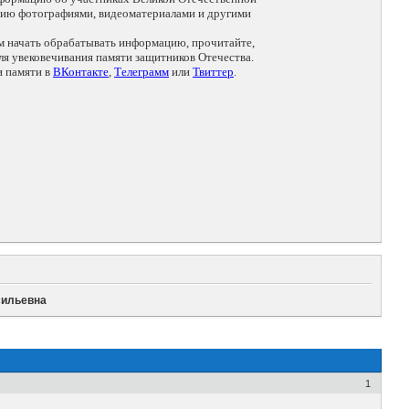
цию фотографиями, видеоматериалами и другими
ем начать обрабатывать информацию, прочитайте,
я увековечивания памяти защитников Отечества.
и памяти в
ВКонтакте
,
Телеграмм
или
Твиттер
.
сильевна
1