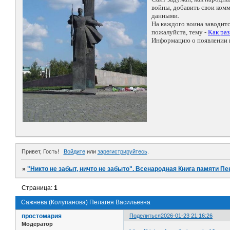
войны, добавить свои ко
данными.
На каждого воина заводит
пожалуйста, тему -
Как ра
Информацию о появлении н
Привет, Гость!
Войдите
или
зарегистрируйтесь
.
»
"Никто не забыт, ничто не забыто". Всенародная Книга памяти Пе
Страница:
1
Сажнева (Колупанова) Пелагея Васильевна
простомария
Поделиться
2026-01-23 21:16:26
Модератор