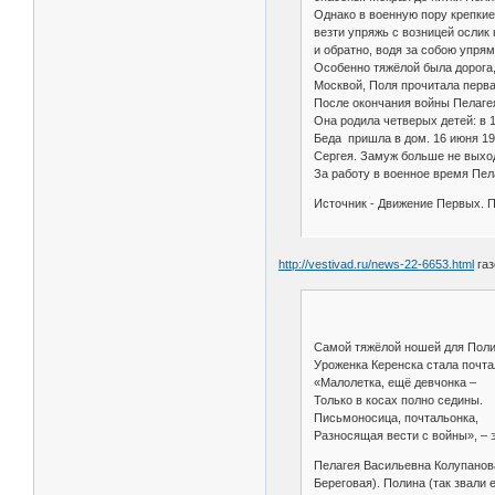
Однако в военную пору крепкие
везти упряжь с возницей ослик 
и обратно, водя за собою упрям
Особенно тяжёлой была дорога, 
Москвой, Поля прочитала перва
После окончания войны Пелаге
Она родила четверых детей: в 19
Беда пришла в дом. 16 июня 19
Сергея. Замуж больше не выход
За работу в военное время Пел
Источник - Движение Первых. П
http://vestivad.ru/news-22-6653.html
газ
Самой тяжёлой ношей для Поли
Уроженка Керенска стала почта
«Малолетка, ещё девчонка –
Только в косах полно седины.
Письмоносица, почтальонка,
Разносящая вести с войны», – 
Пелагея Васильевна Колупанова
Береговая). Полина (так звали