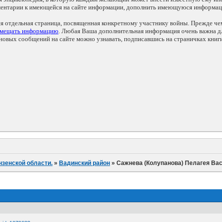
мментарии к имеющейся на сайте информации, дополнить имеющуюся информа
ся отдельная страница, посвященная конкретному участнику войны. Прежде ч
змещать информацию
. Любая Ваша дополнительная информация очень важна дл
овых сообщений на сайте можно узнавать, подписавшись на страничках книг
нзенской области.
»
Вадинский район
»
Сажнева (Колупанова) Пелагея Ва