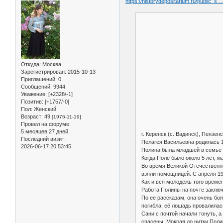
https://historydepositarium.ru/public_s
Откуда:
Москва
Зарегистрирован
: 2015-10-13
Приглашений:
0
Сообщений:
9944
Уважение:
[+2328/-1]
Позитив:
[+1757/-0]
Пол:
Женский
Возраст:
49
[1976-11-19]
Провел на форуме:
5 месяцев 27 дней
г. Керенск (с. Вадинск), Пензен
Последний визит:
Пелагея Васильевна родилась 1
2026-06-17 20:53:45
Полина была младшей в семье
Когда Поле было около 5 лет, м
Во время Великой Отечественно
взяли помощницей. С апреля 19
Как и вся молодёжь того време
Работа Полины на почте заключ
По ее рассказам, она очень бо
погибла, её лошадь провалилас
Сани с почтой начали тонуть, 
спасены. Мокрая до нитки Поли