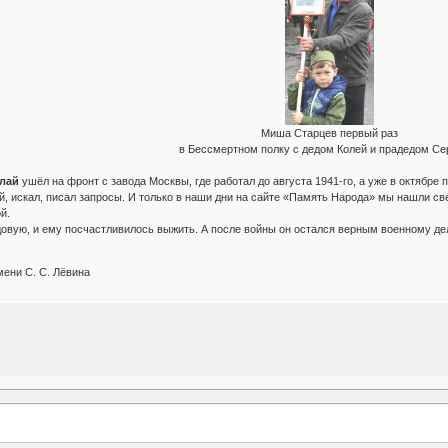
Миша Старцев первый раз
в Бессмертном полку с дедом Колей и прадедом Се
лай
ушёл на фронт с завода Москвы, где работал до августа 1941-го, а уже в октябре
й, искал, писал запросы. И только в наши дни на сайте «Память Народа» мы нашли св
й.
овую, и ему посчастливилось выжить. А после войны он остался верным военному де
ени С. С. Лёвина