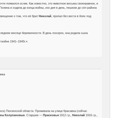
чте появился ослик. Как известно, это животное весьма своенравное, и
 Полина и ходила до конца войны, изо дня в день, пешком до сёл района
звещение о том, что её брат
Николай
, пропал без вести в боях под
оследнем месяце беременности. В день похорон, она родила сына
войне 1941–1945г.».
лика
нск) Пензенской области. Проживала на улице Красавка (сейчас
вны Колупановых
. Старшие —
Прасковья
1912 г.р.,
Николай
1916 г.р.,