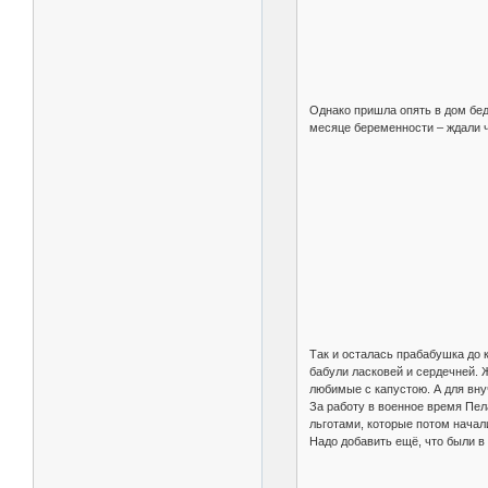
Однако пришла опять в дом беда
месяце беременности – ждали че
Так и осталась прабабушка до 
бабули ласковей и сердечней. 
любимые с капустою. А для вну
За работу в военное время Пел
льготами, которые потом начал
Надо добавить ещё, что были в