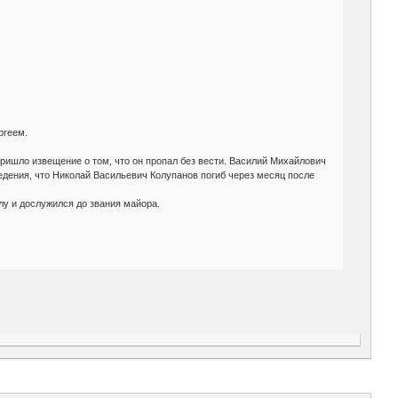
ргеем.
 пришло извещение о том, что он пропал без вести. Василий Михайлович
едения, что Николай Васильевич Колупанов погиб через месяц после
лу и дослужился до звания майора.