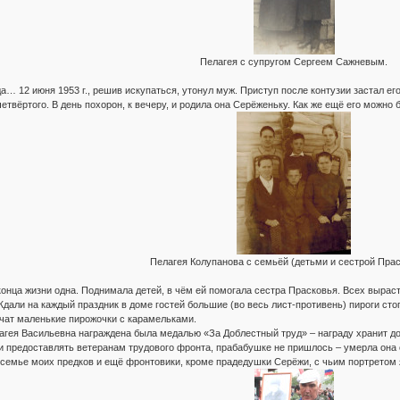
Пелагея с супругом Сергеем Сажневым.
… 12 июня 1953 г., решив искупаться, утонул муж. Приступ после контузии застал его
твёртого. В день похорон, к вечеру, и родила она Серёженьку. Как же ещё его можно 
Пелагея Колупанова с семьёй (детьми и сестрой Прас
конца жизни одна. Поднимала детей, в чём ей помогала сестра Прасковья. Всех выраст
Ждали на каждый праздник в доме гостей большие (во весь лист-противень) пироги сто
чат маленькие пирожочки с карамельками.
агея Васильевна награждена была медалью «За Доблестный труд» – награду хранит д
и предоставлять ветеранам трудового фронта, прабабушке не пришлось – умерла она от
 семье моих предков и ещё фронтовики, кроме прадедушки Серёжи, с чьим портретом я