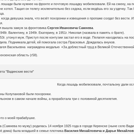
 лошади были нужнее на фронте и почтовую лошадку мобилизовали. Ей на смену, на по
не хотел. Тащил он телегу исключительно без седока, если ведёшь его за уздечку. Так
ца.
когда девушка знала, что везёт похоронки и извещения о пропаже солдат без вести. И
я.
я вышла замуж за фронтовика
Сергея Ивановича Сажнева
.
48г. Валентину, в 1949г. Екатерину, в 1951г. Николая (назвала в память о брате).
53г. утонул муж. Приступ после контузии застал его в воде. Пелагея находилась на п
ила. Поднимала детей, ей помогала сестра Прасковья. Дождалась внуков.
агея Васильевна награждена медалью «За доблестный труд в Великой Отечественной 
ензенская область (r58).
ета "Вадинские вести"
Когда лошадь мобилизовали, почтальону дали ос
ны Колупановой были похоронки.
льоном в самом начале войны, а проработала три с половиной десятилетия.
это о моей прабабушке.
 (Сажнева по мужу) родилась 14 ноября 1925 года в городе Керенске (ныне село Вади
 её дома) была младшей в семье плотника
Василия Михайловича и Дарьи Михайло