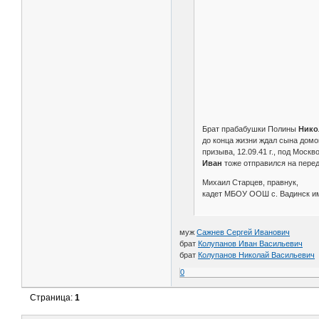
Брат прабабушки Полины
Нико
до конца жизни ждал сына домо
призыва, 12.09.41 г., под Москво
Иван
тоже отправился на перед
Михаил Старцев, правнук,
кадет МБОУ ООШ с. Вадинск им
муж
Сажнев Сергей Иванович
брат
Колупанов Иван Васильевич
брат
Колупанов Николай Васильевич
0
Страница:
1