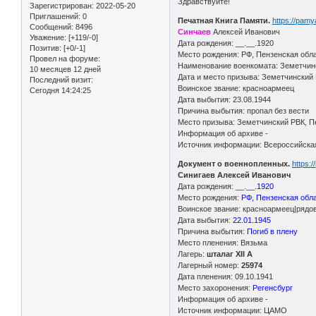
Здравствуйте!
Зарегистрирован
: 2022-05-20
Приглашений:
0
Печатная Книга Памяти.
https://pam
Сообщений:
8496
Синчаев
Алексей Иванович
Уважение:
[+119/-0]
Дата рождения: __.__.1920
Позитив:
[+0/-1]
Место рождения: РФ, Пензенская обла
Провел на форуме:
Наименование военкомата: Земетчинс
10 месяцев 12 дней
Дата и место призыва: Земетчинский 
Последний визит:
Воинское звание: красноармеец
Сегодня 14:24:25
Дата выбытия: 23.08.1944
Причина выбытия: пропал без вести
Место призыва: Земетчинский РВК, Пе
Информация об архиве -
Источник информации: Всероссийская
Документ о военнопленных.
https:
Синигаев Алексей Иванович
Дата рождения: __.__.
1920
Место рождения:
РФ, Пензенская обла
Воинское звание: красноармеец|рядо
Дата выбытия:
22.01.1945
Причина выбытия:
Погиб в плену
Место пленения: Вязьма
Лагерь:
шталаг XII A
Лагерный номер:
25974
Дата пленения: 09.10.1941
Место захоронения:
Регенсбург
Информация об архиве -
Источник информации: ЦАМО