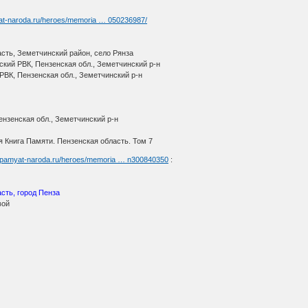
yat-naroda.ru/heroes/memoria … 050236987/
сть, Земетчинский район, село Рянза
кий РВК, Пензенская обл., Земетчинский р-н
РВК, Пензенская обл., Земетчинский р-н
нзенская обл., Земетчинский р-н
 Книга Памяти. Пензенская область. Том 7
//pamyat-naroda.ru/heroes/memoria … n300840350
:
сть, город Пенза
вой