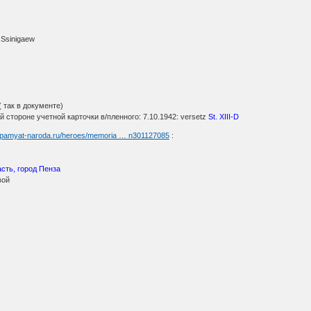
 Ssinigaew
( так в документе)
 стороне учетной карточки в/пленного: 7.10.1942: versetz
St. XIII-D
//pamyat-naroda.ru/heroes/memoria … n301127085
:
сть, город Пенза
вой