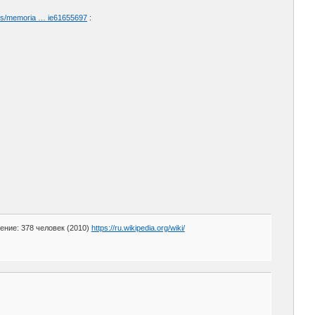
oes/memoria … ie61655697
:
ние: 378 человек (2010)
https://ru.wikipedia.org/wiki/