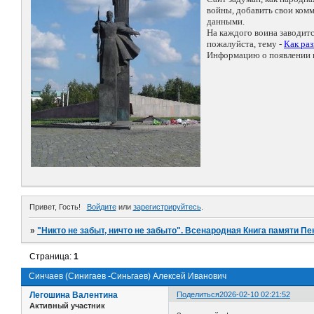
войны, добавить свои ко
данными.
На каждого воина заводит
пожалуйста, тему -
Как ра
Информацию о появлении н
Привет, Гость!
Войдите
или
зарегистрируйтесь
.
»
"Никто не забыт, ничто не забыто". Всенародная Книга памяти Пе
Страница:
1
Синчаев (Синигаев -Синьгаев) Алексей Иванович
Легошина Валентина
Поделиться
2026-02-10 02:21:52
Активный участник