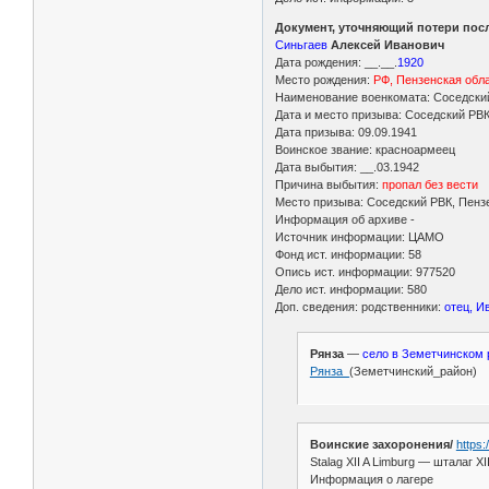
Документ, уточняющий потери пос
Синьгаев
Алексей Иванович
Дата рождения: __.__.
1920
Место рождения:
РФ, Пензенская обла
Наименование военкомата: Соседский
Дата и место призыва: Соседский РВК
Дата призыва: 09.09.1941
Воинское звание: красноармеец
Дата выбытия: __.03.1942
Причина выбытия:
пропал без вести
Место призыва: Соседский РВК, Пензе
Информация об архиве -
Источник информации: ЦАМО
Фонд ист. информации: 58
Опись ист. информации: 977520
Дело ист. информации: 580
Доп. сведения: родственники:
отец, И
Рянза
—
село в Земетчинском 
Рянза_
(Земетчинский_район)
Воинские захоронения/
https
Stalag XII A Limburg — шталаг XI
Информация о лагере