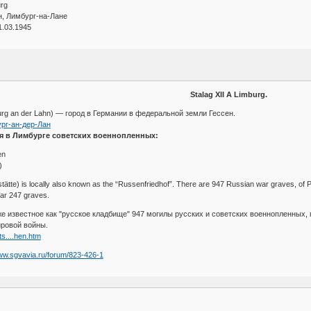
urg
н, Лимбург-на-Лане
1.03.1945
Stalag XII A Limburg.
urg an der Lahn) — город в Германии в федеральной земли Гессен.
бург-ан-дер-Лан
я в Лимбурге советских военнопленных:
en
)
tätte) is locally also known as the “Russenfriedhof”. There are 947 Russian war graves, of
ar 247 graves.
же известное как "русское кладбище" 947 могилы русских и советских военнопленных,
ировой войны.
s....hen.htm
www.sgvavia.ru/forum/823-426-1