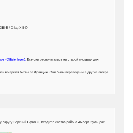
III-B / Oflag XIII-D
в (Offizierlager).
Все они располагались на старой площади для
лен во время битвы за Францию. Они были переведены в другие лагеря,
у округу Верхний Пфальц. Входит в состав района Амберг-Зульцбах.