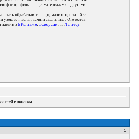
цию фотографиями, видеоматериалами и другими
ем начать обрабатывать информацию, прочитайте,
я увековечивания памяти защитников Отечества.
и памяти в
ВКонтакте
,
Телеграмм
или
Твиттер
.
Алексей Иванович
1