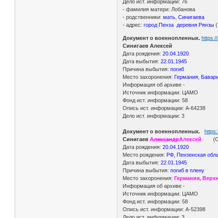
Дело ист. информации: 76
- фамилия матери: Лобанова
- родственники:
мать, Синигаева
- адрес:
город Пенза деревня Рянзы
(
Документ о военнопленных.
https:
Синигаев Алексей
Дата рождения:
20.04.1920
Дата выбытия:
22.01.1945
Причина выбытия:
погиб
Место захоронения:
Германия, Бавария
Информация об архиве -
Источник информации: ЦАМО
Фонд ист. информации: 58
Опись ист. информации: A-64238
Дело ист. информации: 3
Документ о военнопленных.
https
Синигаев
Александр
Алексей
(Ошиб
Дата рождения:
20.04.1920
Место рождения:
РФ, Пензенская обла
Дата выбытия:
22.01.1945
Причина выбытия:
погиб в плену
Место захоронения:
Германия, Верх
Информация об архиве -
Источник информации: ЦАМО
Фонд ист. информации: 58
Опись ист. информации: A-52398
Дело ист. информации: 3