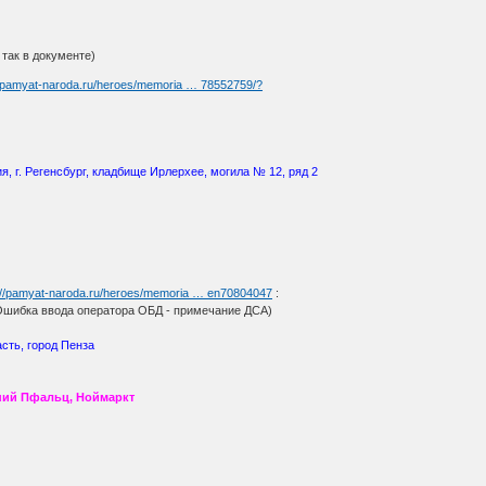
 так в документе)
//pamyat-naroda.ru/heroes/memoria … 78552759/?
, г. Регенсбург, кладбище Ирлерхее, могила № 12, ряд 2
://pamyat-naroda.ru/heroes/memoria … en70804047
:
ка ввода оператора ОБД - примечание ДСА)
сть, город Пенза
ний Пфальц, Ноймаркт