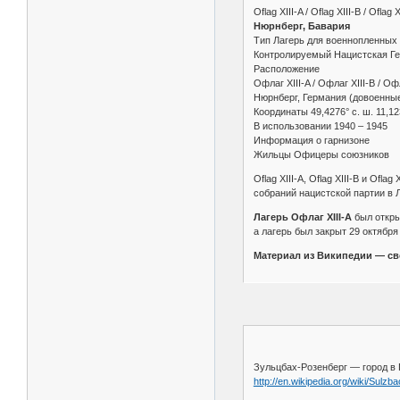
Oflag XIII-A / Oflag XIII-B / Oflag X
Нюрнберг, Бавария
Тип Лагерь для военнопленных
Контролируемый Нацистская Г
Расположение
Офлаг XIII-A / Офлаг XIII-B / Офла
Нюрнберг, Германия (довоенные
Координаты 49,4276° с. ш. 11,123
В использовании 1940 – 1945
Информация о гарнизоне
Жильцы Офицеры союзников
Oflag XIII-A, Oflag XIII-B и O
собраний нацистской партии в Л
Лагерь Офлаг XIII-A
был откры
а лагерь был закрыт 29 октября 
Материал из Википедии — с
Зульцбах-Розенберг — город в 
http://en.wikipedia.org/wiki/Sulz