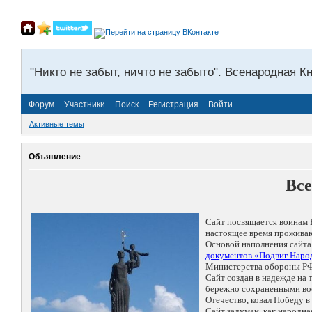
"Никто не забыт, ничто не забыто". Всенародная К
Форум
Участники
Поиск
Регистрация
Войти
Активные темы
Объявление
Все
Сайт посвящается воинам 
настоящее время проживаю
Основой наполнения сайта
документов «Подвиг Народ
Министерства обороны РФ
Сайт создан в надежде на
бережно сохраненными восп
Отечество, ковал Победу 
Сайт задуман, как народн