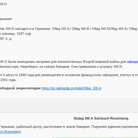
III-D
ермания
г XIII-D находится в Германии. Oflag XIII-A / Oflag XIII-B / Oflag XIII-DOflag XIII-A / Oflag X
 границы, 1937 год)
0° в. д.
flag XIII-D были немецкими лагерями для военнопленных Второй мировой войны для
офицеро
ангвассере, Нюрнберге, на севере Баварии. Они примыкали к шталагу XIII-D.
т в августе 1940 года для размещения в основном французских офицеров, взятых в п
1941 года.
вободной энциклопедии
https://en.wikipedia.org/wiki/Oflag_XIII-A
Stalag XIII A Sulzbach-Rosenberg.
Германии, районный центр, расположен в земле Бавария. Подчинён административном
bach-Rosenberg