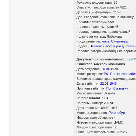
Фонд ист. информации: 58
Опись ист. информации: 977521
Дело ист. информации: 2159
Доп. сведения: фамилия на латинице:
- в/часть: танковый полк
- национальность: русский
- вероисповедание: православный
- фамилия матери: Лобанова
- родственники:
мать, Синигаева
- адрес:
Пензенск. обл. и р-н д. Рянза
Рабочие лагеря и команды на обратной
Документ о военнопленных.
https:
Синигаев Алексей Иванович
Дата рождения:
20.04.1920
Место рождения:
РФ, Пензенская обла
Воинское звание: красноармеец|рядо
Дата выбытия:
22.01.1945
Причина выбытия:
Погиб в плену
Место пленения: Вязьма
Лагерь:
шталаг XII A
Лагерный номер:
25974
Дата пленения: 09.10.1941
Место захоронения:
Регенсбург
Информация об архиве -
Источник информации: ЦАМО
Фонд ист. информации: 58
Опись ист. информации: 977528