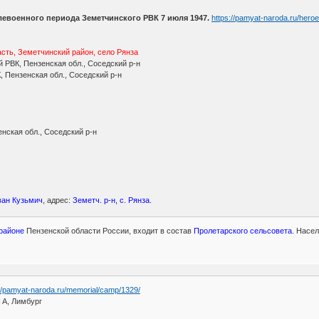
левоенного периода Земетчинского РВК 7 июля 1947.
https://pamyat-naroda.ru/her
сть, Земетчинский район, село Рянза
 РВК, Пензенская обл., Соседский р-н
, Пензенская обл., Соседский р-н
нская обл., Соседский р-н
ван Кузьмич
, адрес:
Земетч. р-н, с. Рянза.
районе
Пензенской области России, входит в состав
Пролетарского сельсовета.
Населе
://pamyat-naroda.ru/memorial/camp/1329/
I A, Лимбург