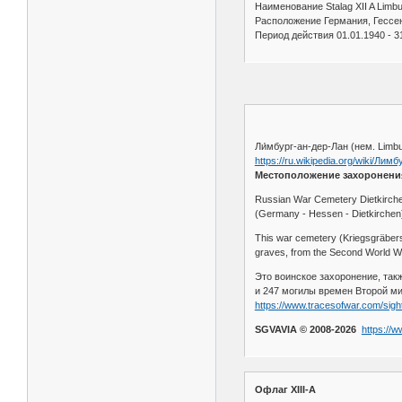
Наименование Stalag XII A Limb
Расположение Германия, Гессе
Период действия 01.01.1940 - 3
Ли́мбург-ан-дер-Лан (нем. Limb
https://ru.wikipedia.org/wiki/Лим
Местоположение захоронени
Russian War Cemetery Dietkirch
(Germany - Hessen - Dietkirchen
This war cemetery (Kriegsgräbers
graves, from the Second World W
Это воинское захоронение, так
и 247 могилы времен Второй м
https://www.tracesofwar.com/sight
SGVAVIA © 2008-2026
https://
Офлаг XIII-A