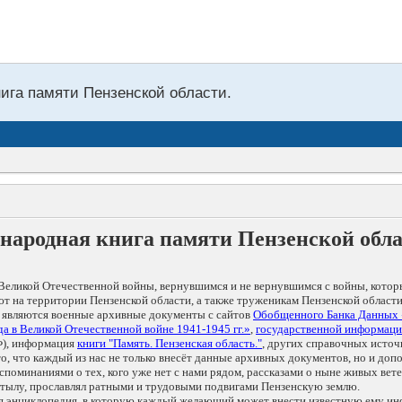
нига памяти Пензенской области.
народная книга памяти Пензенской обл
Великой Отечественной войны, вернувшимся и не вернувшимся с войны, котор
т на территории Пензенской области, а также труженикам Пензенской области
 являются военные архивные документы с сайтов
Обобщенного Банка Данных
а в Великой Отечественной войне 1941-1945 гг.»
,
государственной информаци
), информация
книги "Память. Пензенская область."
, других справочных источ
 то, что каждый из нас не только внесёт данные архивных документов, но и 
оминаниями о тех, кого уже нет с нами рядом, рассказами о ныне живых ветер
в тылу, прославлял ратными и трудовыми подвигами Пензенскую землю.
ая энциклопедия, в которую каждый желающий может внести известную ему и