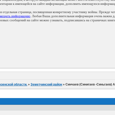
мментарии к имеющейся на сайте информации, дополнить имеющуюся информа
ся отдельная страница, посвященная конкретному участнику войны. Прежде ч
змещать информацию
. Любая Ваша дополнительная информация очень важна дл
овых сообщений на сайте можно узнавать, подписавшись на страничках книг
нзенской области.
»
Земетчинский район
»
Синчаев (Синигаев -Синьгаев) 