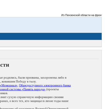
Из Пензенской области на фронты Велико
асти
ые родились, были призваны, захоронены либо в
, ковавшим Победу в тылу.
 «Мемориал»
,
Общедоступного электронного банка
онной системы «Память народа»
(проекты
ников.
дополнит сухую справочную информацию своими
анах, о всех тех, кто защищал в лихие годы наше
нформацию об участниках Великой Отечественной