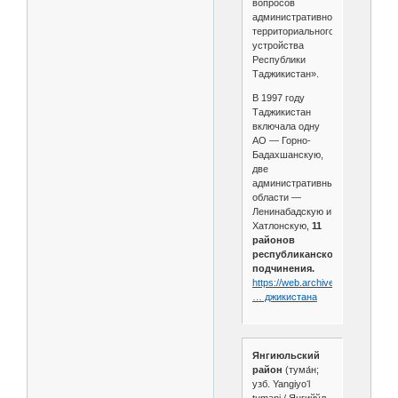
вопросов
административно-
территориального
устройства
Республики
Таджикистан».
В 1997 году
Таджикистан
включала одну
АО — Горно-
Бадахшанскую,
две
административные
области —
Ленинабадскую и
Хатлонскую,
11
районов
республиканского
подчинения.
https://web.archive.org/web/201
… джикистана
Янгиюльский
район
(тума́н;
узб. Yangiyoʻl