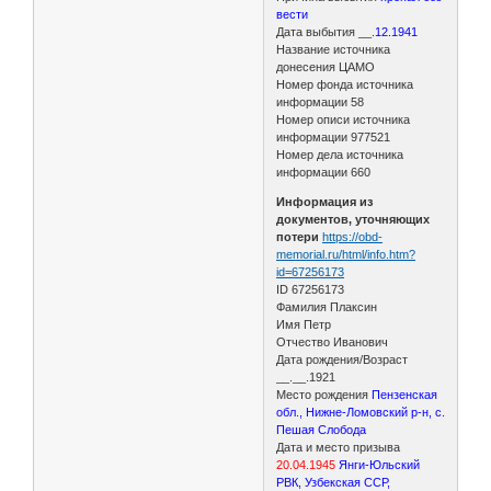
вести
Дата выбытия __.
12.1941
Название источника
донесения ЦАМО
Номер фонда источника
информации 58
Номер описи источника
информации 977521
Номер дела источника
информации 660
Информация из
документов, уточняющих
потери
https://obd-
memorial.ru/html/info.htm?
id=67256173
ID 67256173
Фамилия Плаксин
Имя Петр
Отчество Иванович
Дата рождения/Возраст
__.__.1921
Место рождения
Пензенская
обл., Нижне-Ломовский р-н, с.
Пешая Слобода
Дата и место призыва
20.04.1945
Янги-Юльский
РВК, Узбекская ССР,