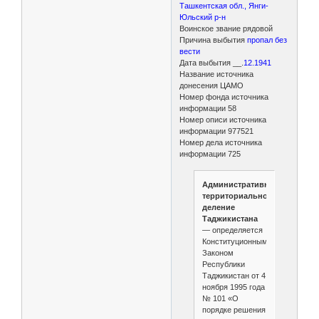
Ташкентская обл., Янги-
Юльский р-н
Воинское звание рядовой
Причина выбытия
пропал без
вести
Дата выбытия __.
12.1941
Название источника
донесения ЦАМО
Номер фонда источника
информации 58
Номер описи источника
информации 977521
Номер дела источника
информации 725
Административно-
территориальное
деление
Таджикистана
— определяется
Конституционным
Законом
Республики
Таджикистан от 4
ноября 1995 года
№ 101 «О
порядке решения