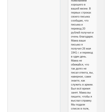
пожеланием
хорошего в
вашей жизни. В
первых строках
своего письма
сообщаю, что
письма и
перевод 20
рублей получил и
очень благодарю.
Мама ваше
письмо я
получил 26 мая
1941 г. и перевод
в один день.
Мама не
обижайся, что
так долго не
писал ответа, вы,
наверное, сами
знаете, как
служить в армии.
Был всё время
занят. Мама вы
пишите, чтобы я
выслал справку.
Мы подали
список в полк,