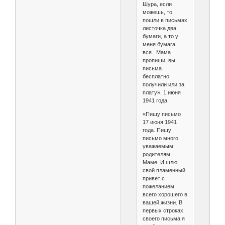
Шура, если
можешь, то
пошли в письмах
листочка два
бумаги, а то у
меня бумага
вся. Мама
пропиши, вы
письма
бесплатно
получили или за
плату». 1 июня
1941 года
«Пишу письмо
17 июня 1941
года. Пишу
письмо много
уважаемым
родителям,
Маме. И шлю
свой пламенный
привет с
пожеланием
всего хорошего в
вашей жизни. В
первых строках
своего письма я