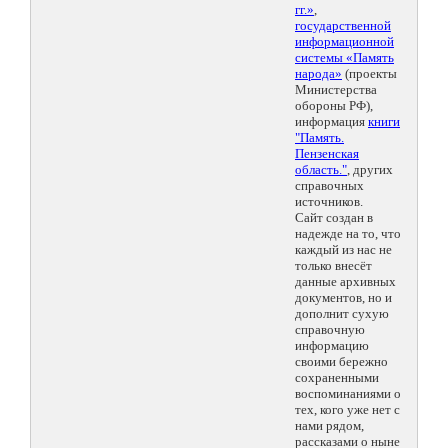
гг.»
,
государственной
информационной
системы «Память
народа»
(проекты
Министерства
обороны РФ),
информация
книги
"Память.
Пензенская
область."
, других
справочных
источников.
Сайт создан в
надежде на то, что
каждый из нас не
только внесёт
данные архивных
документов, но и
дополнит сухую
справочную
информацию
своими бережно
сохраненными
воспоминаниями о
тех, кого уже нет с
нами рядом,
рассказами о ныне