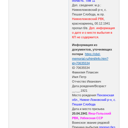
область. Том 11
Доп. сведения: м.р.:
Нижнеломовский р-н, с.
Пешая Слобода, м.пр.
Нижнеломовский РВК
,
красноармеец, 00.12.1941
пропал б/в.
Доп. информация
о дате и о месте выбытия в
КП не содержится.
Информация из
документов, уточняющих
потери
https://obd-
memorial.ru/html/info.htm?
id=70635534
ID 70635534
Фамилия Плаксин
Имя Петр
Отчество Иванович
Дата рождения/Возраст
__.__.1921
Место рождения
Пензенская
обл., Нижне-Ломовский р-н, с.
Пешая Слобода
Дата и место призыва
20.04.1941
Янш-Гольский
РВК, Узбекская ССР
Воинское звание рядовой
Причина выбытия
пропал без