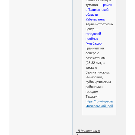
tumani / Янгийўл
тумани) —
район
в Ташкентской
области
Узбекистана.
Административный
центр —
городской
посёлок
Гульбахор.
Граничит на
севере с
Казахстаном
(23,32 км), а
также с
Зангиатинским,
Чиназским,
Куйичирчикским
районами и
городом
Ташкент.
https://ru.wikipedia.org/wiki/
Янгиюльский_район
В донесении о