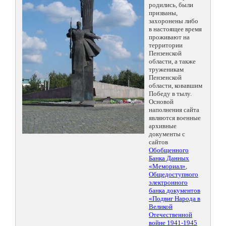
родились, были
призваны,
захоронены либо
в настоящее время
проживают на
территории
Пензенской
области, а также
труженикам
Пензенской
области, ковавшим
Победу в тылу.
Основой
наполнения сайта
являются военные
архивные
документы с
сайтов
Обобщенного
Банка Данных
«Мемориал»
,
Общедоступного
электронного
банка документов
«Подвиг Народа в
Великой
Отечественной
войне 1941-1945