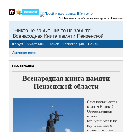
Из Пензенской области на фронты Великой Отечеств
"Никто не забыт, ничто не забыто".
Всенародная Книга памяти Пензенской
области.
Форум
Участники
Поиск
Регистрация
Войти
Активные темы
Объявление
Всенародная книга памяти
Пензенской области
Сайт посвящается
воинам Великой
Отечественной
войны,
вернувшимся и не
вернувшимся с
войны, которые