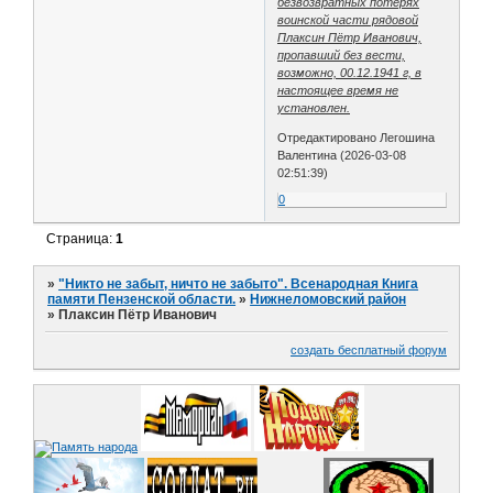
безвозвратных потерях
воинской части рядовой
Плаксин Пётр Иванович,
пропавший без вести,
возможно, 00.12.1941 г, в
настоящее время не
установлен.
Отредактировано Легошина
Валентина (2026-03-08
02:51:39)
0
Страница:
1
»
"Никто не забыт, ничто не забыто". Всенародная Книга
памяти Пензенской области.
»
Нижнеломовский район
»
Плаксин Пётр Иванович
создать бесплатный форум