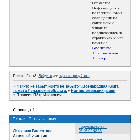
Отечества.
Информацию о
появлении новых
сообщений на
сайте можно
узнавать,
подписавшись на
страничках книги
памяти в
ВКонтакте
,
Телеграмм
или
Твиттер
.
Привет, Гость!
Войдите
или
зарегистрируйтесь
.
»
"Никто не забыт, ничто не забыто". Всенародная Книга
памяти Пензенской области.
»
Нижнеломовский район
»
Плаксин Пётр Иванович
Страница:
1
Плаксин Пётр Иванович
Поделиться
2026-
1
Легошина Валентина
03-08 02:42:13
Активный участник
Здравствуйте!