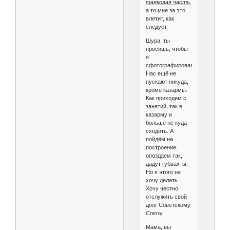
танковая часть
,
а то мне за это
влетит, как
следует.
Шура, ты
просишь, чтобы
я
сфотографировался.
Нас ещё не
пускают никуда,
кроме казармы.
Как приходим с
занятий, так в
казарму и
больше не куда
сходить. А
пойдём на
построение,
опоздаем так,
дадут губвахты.
Но я этого не
хочу делать.
Хочу честно
отслужить свой
долг Советскому
Союзу.
Мама, вы