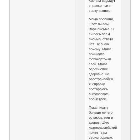
как нам выдадут
справки, так я
сразу вышлю.
Мама пропиши,
шлёт ли вам
Варя письма. Я
ей посылал 4
письма, ответа
нет. Не знаю
почему. Мама
пришлите
фотокарточки
свои. Мама
береги свое
здоровье, не
расстраивайся.
Я справку
постараюсь
выхлопотать
побыстрее.
Пока писать
больше нечего,
остаюсь, жив и
здоров. Шлю
красноармейский
привет вам
своим родным.