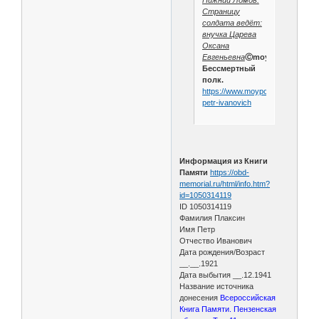
Нижний Ломов.
Страницу
солдата ведёт:
внучка Царева
Оксана
Евгеньевна
Ⓒmoypolk.ru
Бессмертный
полк.
https://www.moypolk.ru/soldier/pl
petr-ivanovich
Информация из Книги
Памяти
https://obd-
memorial.ru/html/info.htm?
id=1050314119
ID 1050314119
Фамилия Плаксин
Имя Петр
Отчество Иванович
Дата рождения/Возраст
__.__.1921
Дата выбытия __.12.1941
Название источника
донесения
Всероссийская
Книга Памяти. Пензенская