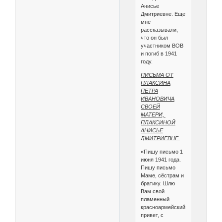
Анисье
Дмитриевне. Еще
мне
рассказывали,
что он был
участником ВОВ
и погиб в 1941
году.
ПИСЬМА ОТ
ПЛАКСИНА
ПЕТРА
ИВАНОВИЧА
СВОЕЙ
МАТЕРИ,
ПЛАКСИНОЙ
АНИСЬЕ
ДМИТРИЕВНЕ.
«Пишу письмо 1
июня 1941 года.
Пишу письмо
Маме, сёстрам и
братику. Шлю
Вам свой
пламенный
красноармейский
привет, с