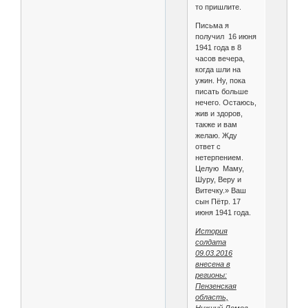
то пришлите.
Письма я
получил 16 июня
1941 года в 8
часов вечера,
когда шли на
ужин. Ну, пока
писать больше
нечего. Остаюсь,
жив и здоров,
также и вам
желаю. Жду
ответ с
нетерпением.
Целую Маму,
Шуру, Веру и
Витечку.» Ваш
сын Пётр. 17
июня 1941 года.
История
солдата
09.03.2016
внесена в
регионы:
Пензенская
область,