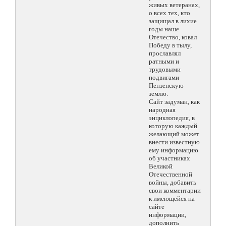
живых ветеранах,
о всех тех, кто
защищал в лихие
годы наше
Отечество, ковал
Победу в тылу,
прославлял
ратными и
трудовыми
подвигами
Пензенскую
землю.
Сайт задуман, как
народная
энциклопедия, в
которую каждый
желающий может
внести известную
ему информацию
об участниках
Великой
Отечественной
войны, добавить
свои комментарии
к имеющейся на
сайте
информации,
дополнить