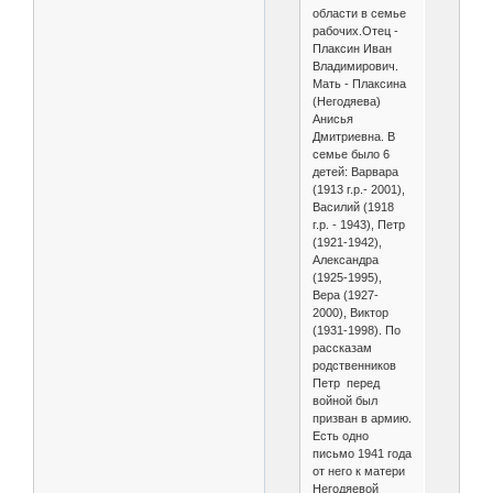
области в семье
рабочих.Отец -
Плаксин Иван
Владимирович.
Мать - Плаксина
(Негодяева)
Анисья
Дмитриевна. В
семье было 6
детей: Варвара
(1913 г.р.- 2001),
Василий (1918
г.р. - 1943), Петр
(1921-1942),
Александра
(1925-1995),
Вера (1927-
2000), Виктор
(1931-1998). По
рассказам
родственников
Петр перед
войной был
призван в армию.
Есть одно
письмо 1941 года
от него к матери
Негодяевой