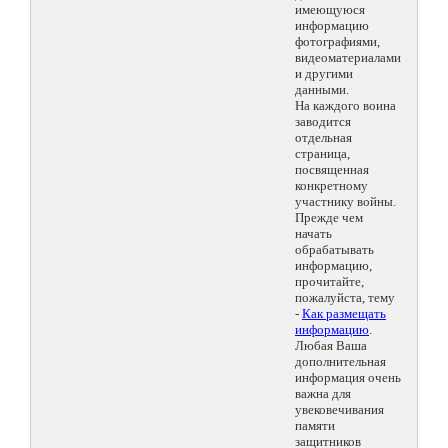
имеющуюся
информацию
фотографиями,
видеоматериалами
и другими
данными.
На каждого воина
заводится
отдельная
страница,
посвященная
конкретному
участнику войны.
Прежде чем
начать
обрабатывать
информацию,
прочитайте,
пожалуйста, тему
-
Как размещать
информацию
.
Любая Ваша
дополнительная
информация очень
важна для
увековечивания
памяти
защитников