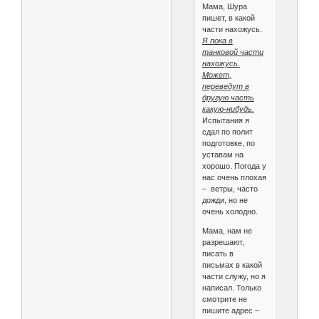
Мама, Шура
пишет, в какой
части нахожусь.
Я пока в
танковой части
нахожусь.
Может,
переведут в
другую часть
какую-нибудь.
Испытания я
сдал по полит
подготовке, по
уставам на
хорошо. Погода у
нас очень плохая
– ветры, часто
дожди, но не
очень холодно.
Мама, нам не
разрешают,
писать в
письмах в какой
части служу, но я
написал. Только
смотрите не
пишите адрес –