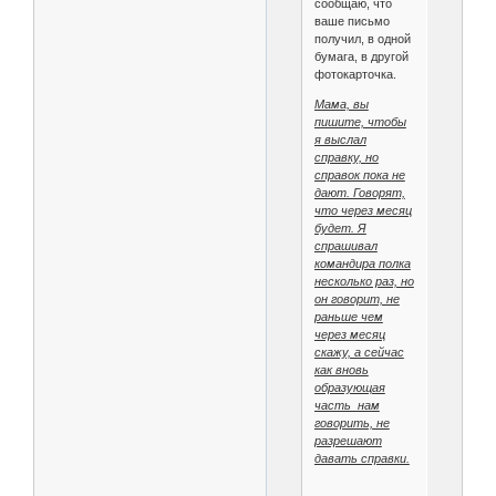
сообщаю, что
ваше письмо
получил, в одной
бумага, в другой
фотокарточка.
Мама, вы
пишите, чтобы
я выслал
справку, но
справок пока не
дают. Говорят,
что через месяц
будет. Я
спрашивал
командира полка
несколько раз, но
он говорит, не
раньше чем
через месяц
скажу, а сейчас
как вновь
образующая
часть нам
говорить, не
разрешают
давать справки.