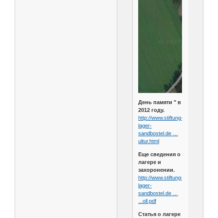
День памяти " в
2012 году.
http://www.stiftung-
lager-
sandbostel.de …
ultur.html
Еще сведения о
лагере и
захоронении.
http://www.stiftung-
lager-
sandbostel.de …
...oll.pdf
Статья о лагере