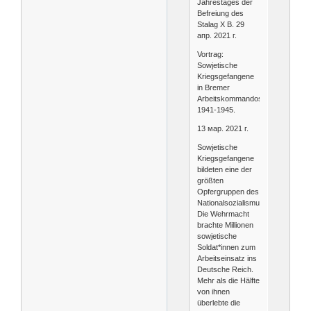
Jahrestages der
Befreiung des
Stalag X B. 29
апр. 2021 г.
Vortrag:
Sowjetische
Kriegsgefangene
in Bremer
Arbeitskommandos
1941-1945.
13 мар. 2021 г.
Sowjetische
Kriegsgefangene
bildeten eine der
größten
Opfergruppen des
Nationalsozialismus.
Die Wehrmacht
brachte Millionen
sowjetische
Soldat*innen zum
Arbeitseinsatz ins
Deutsche Reich.
Mehr als die Hälfte
von ihnen
überlebte die