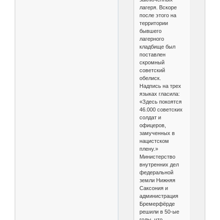
лагеря. Вскоре
после этого на
территории
бывшего
лагерного
кладбище был
поставлен
скромный
советский
обелиск.
Надпись на трех
языках гласила:
«Здесь покоятся
46.000 советских
солдат и
офицеров,
замученных в
нацистском
плену.»
Министерство
внутренних дел
федеральной
земли Нижняя
Саксония и
администрация
Бремерфёрде
решили в 50-ые
годы, что