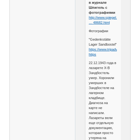
в журнале
Шпигель с
фотографиями
http://www.spiegel.de/einestages
… 48682.html
Фотографии
"Gedenkstätte
Lager Sandbostel"
https://www.tripadvisor.ru/Attract...
https
22.12.1943 года в
лазарете X-B
Зандбостель
умер. Хоронили
умерших в
Зандбостеле на
лагерном
кладбище.
Диагноза на
карте не
написали.
Лазареты вели
еще отдельную
документацию,
которая просто
утеряна на