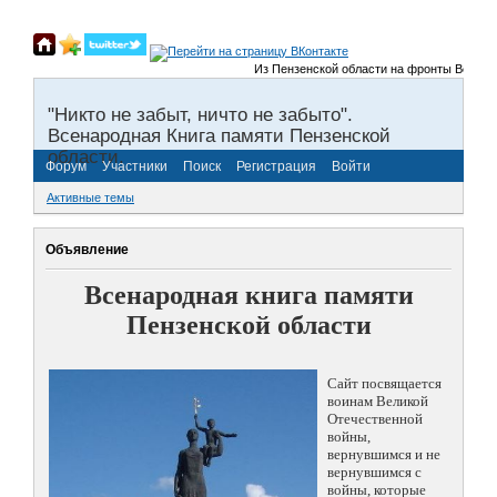
Из Пензенской области на фронты Великой Отеч
"Никто не забыт, ничто не забыто".
Всенародная Книга памяти Пензенской
области.
Форум
Участники
Поиск
Регистрация
Войти
Активные темы
Объявление
Всенародная книга памяти
Пензенской области
Сайт посвящается
воинам Великой
Отечественной
войны,
вернувшимся и не
вернувшимся с
войны, которые