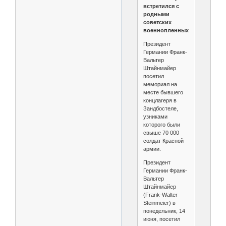
встретился с
родными
советских
военнопленных
Президент
Германии Франк-
Вальтер
Штайнмайер
посетил
мемориал на
месте бывшего
концлагеря в
Зандбостеле,
узниками
которого были
свыше 70 000
солдат Красной
армии.
Президент
Германии Франк-
Вальтер
Штайнмайер
(Frank-Walter
Steinmeier) в
понедельник, 14
июня, посетил