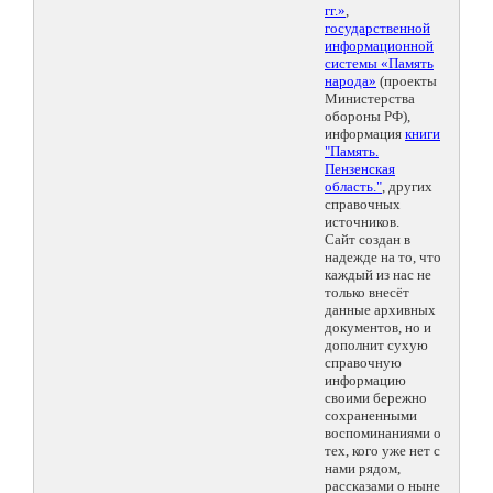
гг.»
,
государственной
информационной
системы «Память
народа»
(проекты
Министерства
обороны РФ),
информация
книги
"Память.
Пензенская
область."
, других
справочных
источников.
Сайт создан в
надежде на то, что
каждый из нас не
только внесёт
данные архивных
документов, но и
дополнит сухую
справочную
информацию
своими бережно
сохраненными
воспоминаниями о
тех, кого уже нет с
нами рядом,
рассказами о ныне