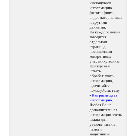
имеющуюся
информацию
фотографиями,
видеоматериалами
и другими
данными.
На каждого воина
заводится
отдельная
страница,
посвященная
конкретному
участнику войны.
Прежде чем
начать
обрабатывать
информацию,
прочитайте,
пожалуйста, тему
-
Как размещать
информацию
.
Любая Ваша
дополнительная
информация очень
важна для
увековечивания
памяти
защитников