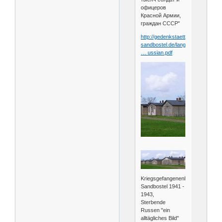
офицеров
Красной Армии,
граждан СССР"
http://gedenkstaette-
sandbostel.de/lang
… ussian.pdf
Kriegsgefangenenlager
Sandbostel 1941 -
1943,
Sterbende
Russen "ein
alltägliches Bild"