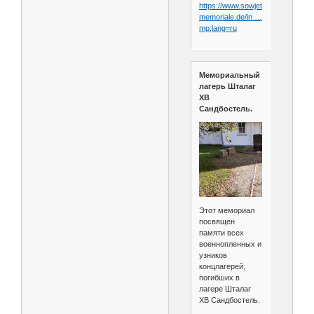
https://www.sowjetische-
memoriale.de/in …
mp;lang=ru
Мемориальный
лагерь Шталаг
XB
Сандбостель.
Этот мемориал
посвящен
памяти всех
военнопленных и
узников
концлагерей,
погибших в
лагере Шталаг
XB Сандбостель.