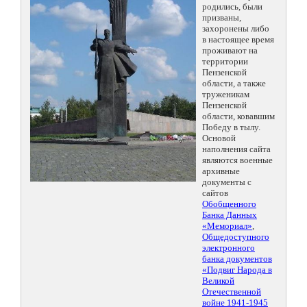
родились, были
призваны,
захоронены либо
в настоящее время
проживают на
территории
Пензенской
области, а также
труженикам
Пензенской
области, ковавшим
Победу в тылу.
Основой
наполнения сайта
являются военные
архивные
документы с
сайтов
Обобщенного
Банка Данных
«Мемориал»
,
Общедоступного
электронного
банка документов
«Подвиг Народа в
Великой
Отечественной
войне 1941-1945