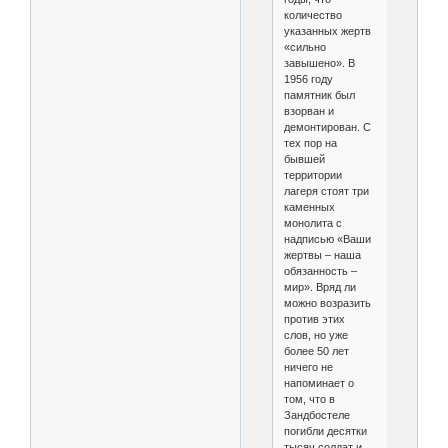
количество
указанных жертв
«сильно
завышено». В
1956 году
памятник был
взорван и
демонтирован. С
тех пор на
бывшей
территории
лагеря стоят три
каменных
монолита с
надписью «Ваши
жертвы – наша
обязанность –
мир». Вряд ли
можно возразить
против этих
слов, но уже
более 50 лет
ничего не
напоминает о
том, что в
Зандбостеле
погибли десятки
тысяч солдат и