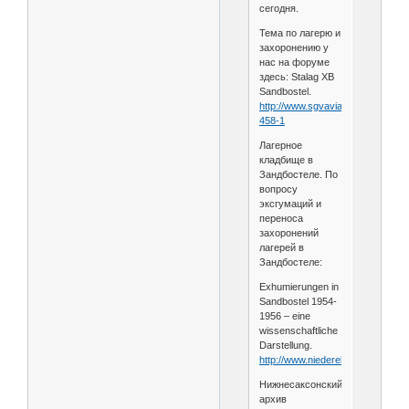
сегодня.
Тема по лагерю и
захоронению у
нас на форуме
здесь: Stalag XB
Sandbostel.
http://www.sgvavia.ru/forum/818-
458-1
Лагерное
кладбище в
Зандбостеле. По
вопросу
эксгумаций и
переноса
захоронений
лагерей в
Зандбостеле:
Exhumierungen in
Sandbostel 1954-
1956 – eine
wissenschaftliche
Darstellung.
http://www.niederelbe.de/oste20
Нижнесаксонский
архив