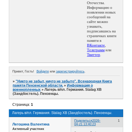
Отечества.
Информацию о
появлении новых
сообщений на
сайте можно
узнавать,
подписавшись на
страничках книги
памяти в
ВКонтакте
,
Телеграмм
или
Твиттер
.
Привет, Гость!
Войдите
или
зарегистрируйтесь
.
»
"Никто не забыт, ничто не забыто". Всенародная Книга
памяти Пензенской области.
»
Информация о
военнопленных
»
Лагерь в/пл. Германия. Stalag XB
(Зандбостель). Пензенцы.
Страница:
1
Лагерь в/пл. Германия. Stalag XB (Зандбостель). Пензенцы.
Поделиться
2026-
1
Легошина Валентина
04-21 13:40:23
Активный участник