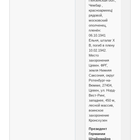
Пензенская обл.,
Чембар ,
красноармеец|
рядовой,
московский
ополченец,
пленён:
06.10.1941
Ельня, шталаг X
B, погиб в плену
10.02.1942.
Место
захоронения
Цевен. ФРГ,
земля Нижняя
Саксония, округ
Ротенбург-на-
Вюмме, 27404,
Цевен, ул. Норд-
Вест-Ринг,
западнее, 450 м,
лесной массив,
воинское
захоронение
Кронсхузен
Президент
Германии
Штайнмайер