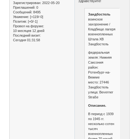
Здравствуйте!
Зарегистрирован
: 2022-05-20
Приглашений:
0
Сообщений:
8495
Зандбостель
Уважение:
[+119/-0]
воинское
Позитив:
[+0/-1]
захоронение /
Провел на форуме:
Кладбище лагеря
10 месяцев 12 дней
военнопленных
Последний визит:
Штала XB
Сегодня 01:31:58
Зандбостель
федеральная
земля: Нижняя
Саксония
район:
Ротенбург-на-
Вюмме
место: 27446
Зандбостель
улица: Beverner
Straße
Oписание.
В период с 1939
по 1945 гг.
несколько сотен
тысяч
военнопленных
более 70 наций