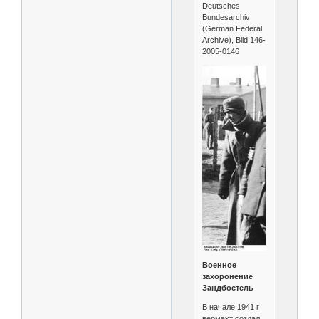
Deutsches
Bundesarchiv
(German Federal
Archive), Bild 146-
2005-0146
Военное
захоронение
Зандбостель
В начале 1941 г
вермахт создал