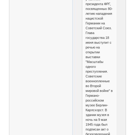
президента ФРГ,
посвященных 80-
летию нападения
нацистской
Германии на
Советский Союз.
Глава
государства 18
июня выступит с
речью на
открытии
выставки
"Масштабы
одного
преступления.
Советские
военнопленные
во Второй
мировой войне" в
Германо-
российском
музее Берлин-
Карлсхорст. В
здании музея в
ночь на 9 мая
1945 года был
подписан акт о
безоговорочной