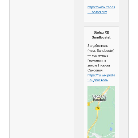
https://www.tracesofwar.com/sigh
… bostel.htm
Stalag XB
Sandbostel.
Зандбостель
(нем. Sandbostel)
— коммуна в
Германии, в
земле Нижняя
Саксония.
https://ru.wikipedia.org/wiki/
Зандбостель