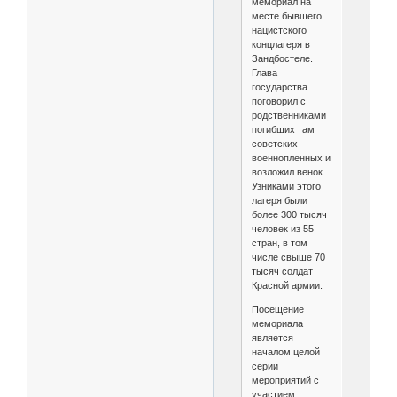
мемориал на
месте бывшего
нацистского
концлагеря в
Зандбостеле.
Глава
государства
поговорил с
родственниками
погибших там
советских
военнопленных и
возложил венок.
Узниками этого
лагеря были
более 300 тысяч
человек из 55
стран, в том
числе свыше 70
тысяч солдат
Красной армии.
Посещение
мемориала
является
началом целой
серии
мероприятий с
участием