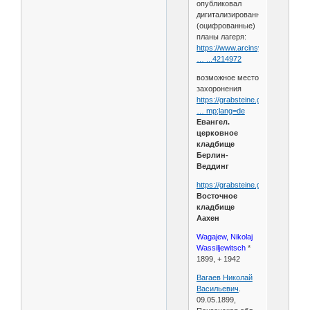
опубликовал
дигитализированные
(оцифрованные)
планы лагеря:
https://www.arcinsys.niedersachs
… ...4214972
возможное место
захоронения
https://grabsteine.genealogy.net/
… mp;lang=de
Евангел.
церковное
кладбище
Берлин-
Веддинг
https://grabsteine.genealogy.net/t
Восточное
кладбище
Аахен
Wagajew, Nikolaj
Wassiljewitsch
*
1899, + 1942
Вагаев Николай
Васильевич
.
09.05.1899,