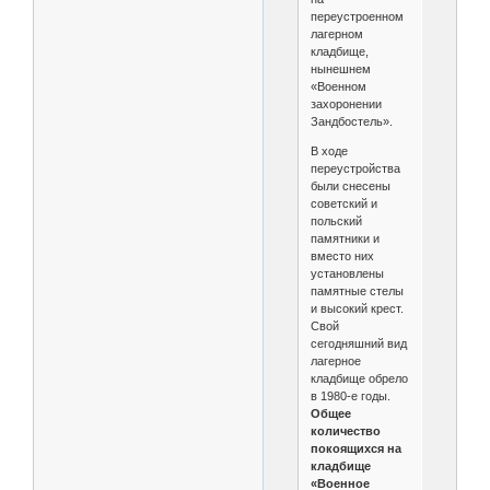
переустроенном
лагерном
кладбище,
нынешнем
«Военном
захоронении
Зандбостель».
В ходе
переустройства
были снесены
советский и
польский
памятники и
вместо них
установлены
памятные стелы
и высокий крест.
Свой
сегодняшний вид
лагерное
кладбище обрело
в 1980-е годы.
Общее
количество
покоящихся на
кладбище
«Военное