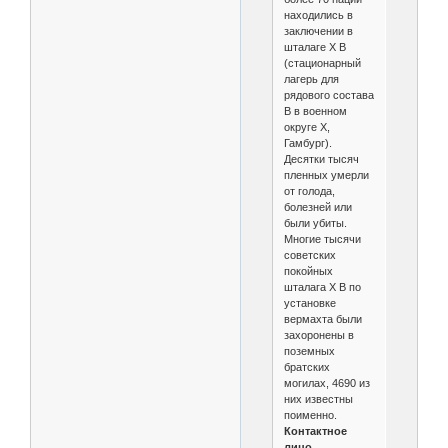
находились в
заключении в
шталаге X B
(стационарный
лагерь для
рядового состава
B в военном
округе X,
Гамбург).
Десятки тысяч
пленных умерли
от голода,
болезней или
были убиты.
Многие тысячи
советских
покойных
шталага X B по
установке
вермахта были
захоронены в
поземных
братских
могилах, 4690 из
них известны
поименно.
Контактное
лицо