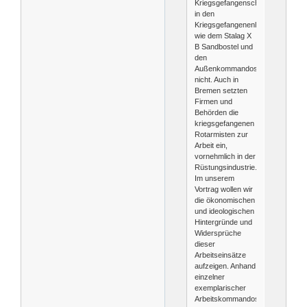
Kriegsgefangenschaft
in den
Kriegsgefangenenlagern
wie dem Stalag X
B Sandbostel und
den
Außenkommandos
nicht. Auch in
Bremen setzten
Firmen und
Behörden die
kriegsgefangenen
Rotarmisten zur
Arbeit ein,
vornehmlich in der
Rüstungsindustrie.
Im unserem
Vortrag wollen wir
die ökonomischen
und ideologischen
Hintergründe und
Widersprüche
dieser
Arbeitseinsätze
aufzeigen. Anhand
einzelner
exemplarischer
Arbeitskommandos