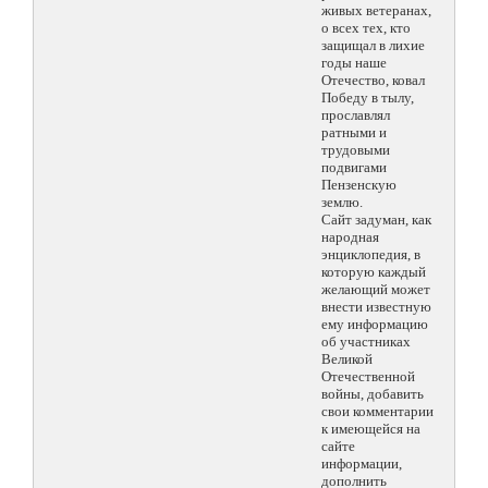
живых ветеранах,
о всех тех, кто
защищал в лихие
годы наше
Отечество, ковал
Победу в тылу,
прославлял
ратными и
трудовыми
подвигами
Пензенскую
землю.
Сайт задуман, как
народная
энциклопедия, в
которую каждый
желающий может
внести известную
ему информацию
об участниках
Великой
Отечественной
войны, добавить
свои комментарии
к имеющейся на
сайте
информации,
дополнить