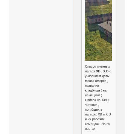
Список пленных
лагеря
XB , X D
с
указанием даты,
места смерти ,
названия
кладбища ( на
немецком ).
Список на 1499
человек ,
погибших в
лагерях XB и X D
и их рабочих
командах. На 50
листах.