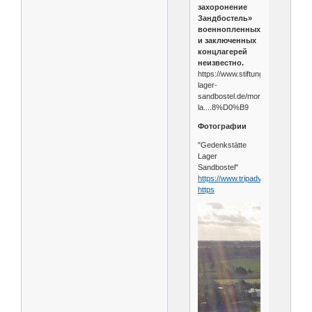
захоронение
Зандбостель»
военнопленных
и заключенных
концлагерей
неизвестно.
https://www.stiftung-
lager-
sandbostel.de/more-
la....8%D0%B9
Фотографии
"Gedenkstätte
Lager
Sandbostel"
https://www.tripadvisor.ru/Attract...
https