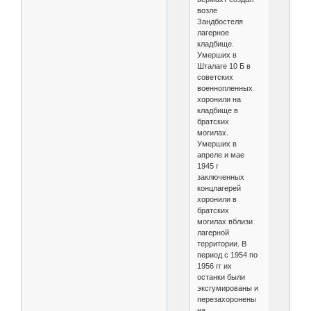
возле
Зандбостеля
лагерное
кладбище.
Умерших в
Шталаге 10 Б в
советских
военнопленных
хоронили на
кладбище в
братских
могилах.
Умерших в
апреле и мае
1945 г
заключенных
концлагерей
хоронили в
братских
могилах вблизи
лагерной
территории. В
период с 1954 по
1956 гг их
останки были
эксгумированы и
перезахоронены
на