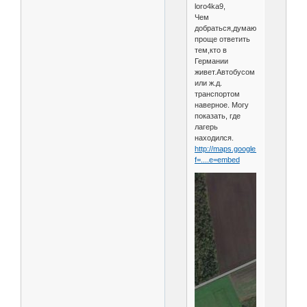
loro4ka9,
Чем
добраться,думаю
проще ответить
тем,кто в
Германии
живет.Автобусом
или ж.д.
транспортом
наверное. Могу
показать, где
лагерь
находился.
http://maps.google.it/maps?
f=....e=embed