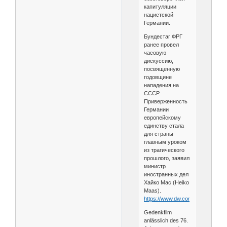
капитуляции
нацистской
Германии.
Бундестаг ФРГ
ранее провел
часовую
дискуссию,
посвященную
годовщине
нападения на
СССР.
Приверженность
Германии
европейскому
единству стала
для страны
главным уроком
из трагического
прошлого, заявил
министр
иностранных дел
Хайко Мас (Heiko
Maas).
https://www.dw.com/ru....7880523
Gedenkfilm
anlässlich des 76.