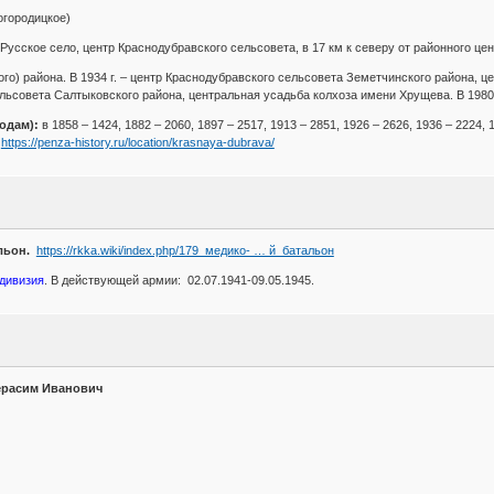
огородицкое)
усское село, центр Краснодубравского сельсовета, в 17 км к северу от районного центр
кого) района. В 1934 г. – центр Краснодубравского сельсовета Земетчинского района,
ельсовета Салтыковского района, центральная усадьба колхоза имени Хрущева. В 1980-
одам):
в 1858 – 1424, 1882 – 2060, 1897 – 2517, 1913 – 2851, 1926 – 2626, 1936 – 2224, 
https://penza-history.ru/location/krasnaya-dubrava/
альон.
https://rkka.wiki/index.php/179_медико- … й_батальон
 дивизия
. В действующей армии: 02.07.1941-09.05.1945.
ерасим Иванович