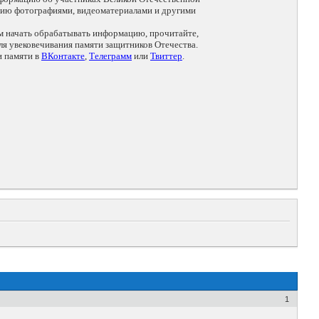
цию фотографиями, видеоматериалами и другими
ем начать обрабатывать информацию, прочитайте,
я увековечивания памяти защитников Отечества.
и памяти в
ВКонтакте
,
Телеграмм
или
Твиттер
.
1