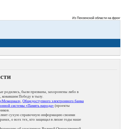
Из Пензенской области на фронты Великой
асти
ые родились, были призваны, захоронены либо в
, ковавшим Победу в тылу.
 «Мемориал»
,
Общедоступного электронного банка
онной системы «Память народа»
(проекты
ников.
дополнит сухую справочную информацию своими
анах, о всех тех, кто защищал в лихие годы наше
нформацию об участниках Великой Отечественной