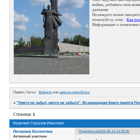
войны, добавить свои ко
данными.
На каждого воина заводит
пожалуйста, тему -
Как ра
Информацию о появлении н
Привет, Гость!
Войдите
или
зарегистрируйтесь
.
»
"Никто не забыт, ничто не забыто". Всенародная Книга памяти Пе
Страница:
1
Федичкин Герасим Иванович
Легошина Валентина
Поделиться
2026-05-14 16:28:30
Активный участник