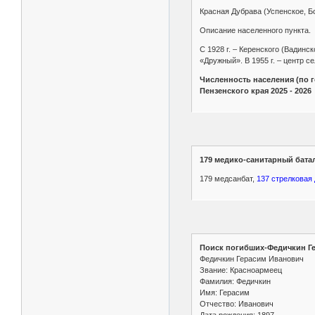
Красная Дубрава (Успенское, Б
Описание населенного пункта. Р
С 1928 г. – Керенского (Вадинс
«Дружный». В 1955 г. – центр с
Численность населения (по г
Пензенского края 2025 - 2026
179 медико-санитарный бат
179 медсанбат,
137 стрелковая
Поиск погибших-Федичкин Г
Федичкин Герасим Иванович
Звание: Красноармеец
Фамилия: Федичкин
Имя: Герасим
Отчество: Иванович
Дата рождения: 1897