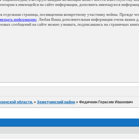
мментарии к имеющейся на сайте информации, дополнить имеющуюся информа
ся отдельная страница, посвященная конкретному участнику войны. Прежде ч
змещать информацию
. Любая Ваша дополнительная информация очень важна дл
овых сообщений на сайте можно узнавать, подписавшись на страничках книг
нзенской области.
»
Земетчинский район
»
Федичкин Герасим Иванович