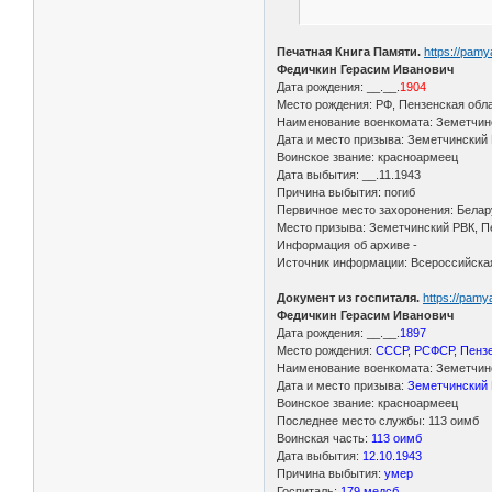
Печатная Книга Памяти.
https://pam
Федичкин Герасим Иванович
Дата рождения: __.__.
1904
Место рождения: РФ, Пензенская обл
Наименование военкомата: Земетчинс
Дата и место призыва: Земетчинский 
Воинское звание: красноармеец
Дата выбытия: __.11.1943
Причина выбытия: погиб
Первичное место захоронения: Белар
Место призыва: Земетчинский РВК, Пе
Информация об архиве -
Источник информации: Всероссийская
Документ из госпиталя.
https://pamy
Федичкин Герасим Иванович
Дата рождения: __.__.
1897
Место рождения:
СССР, РСФСР, Пензе
Наименование военкомата: Земетчинс
Дата и место призыва:
Земетчинский 
Воинское звание: красноармеец
Последнее место службы: 113 оимб
Воинская часть:
113 оимб
Дата выбытия:
12.10.1943
Причина выбытия:
умер
Госпиталь:
179 медсб