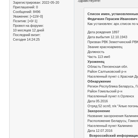
Здравствуйте!
Зарегистрирован
: 2022-05-20
Приглашений:
0
Сообщений:
8496
Список имен, установленных
Уважение:
[+119/-0]
Федичкин Герасим Иванович
Позитив:
[+0/-1]
Как установлен: арх.список по
Провел на форуме:
10 месяцев 12 дней
Дата рождения 1897
Последний визит:
Дата выбытия 12.10.1943
Сегодня 14:24:25
Призван РВК Земетчинский РВК
Звание красноармеец
Должность
Часть 113 имб
Уроженец
Область Пензенская обл.
Район Салтыковский р-н
Населенный пункт с.Красная Д
Обнаружение
Регион Республика Беларусь, Г
Район Гомельский р-н
Населенный пункт п.Орленск
Дата 05.2016
Отряд 52 оспб; п/к "Алые погон
Захоронение
Название захоронения Калинин
Расположение Беларусь; Гомель
Населенный пункт Калинино
Дата 12.07.2016
Всероссийский информацион