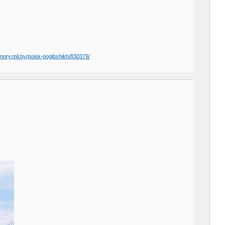
mory.mil.by/poisk-pogibshikh/830379/