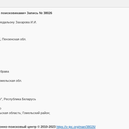
 поисковиками» Запись № 38026
 медальону Захарова И.И.
, Пензенская обл.
убрава
омельская обл.
ы", Республика Беларусь
о
ская область; Гомельский район;
но-поисковый центр © 2010-2023
https://v-ipc.org/man/38026/