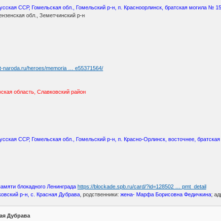
сская ССР, Гомельская обл., Гомельский р-н, п. Красноорлинск, братская могила № 158
нзенская обл., Земетчинский р-н
at-naroda.ru/heroes/memoria … e55371564/
ская область, Славковский район
сская ССР, Гомельская обл., Гомельский р-н, п. Красно-Орлинск, восточнее, братская
памяти блокадного Ленинграда
https://blockade.spb.ru/card/?id=128502 … pmt_detail
овский р-н, с. Красная Дубрава
, родственники:
жена- Марфа Борисовна Федичкина
; а
ая Дубрава