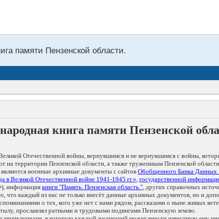
нига памяти Пензенской области.
народная книга памяти Пензенской обл
Великой Отечественной войны, вернувшимся и не вернувшимся с войны, котор
т на территории Пензенской области, а также труженикам Пензенской области
 являются военные архивные документы с сайтов
Обобщенного Банка Данных
а в Великой Отечественной войне 1941-1945 гг.»
,
государственной информаци
), информация
книги "Память. Пензенская область."
, других справочных источ
 то, что каждый из нас не только внесёт данные архивных документов, но и 
оминаниями о тех, кого уже нет с нами рядом, рассказами о ныне живых ветер
в тылу, прославлял ратными и трудовыми подвигами Пензенскую землю.
ая энциклопедия, в которую каждый желающий может внести известную ему и