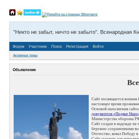
"Никто не забыт, ничто не забыто". Всенародная К
Форум
Участники
Поиск
Регистрация
Войти
Активные темы
Объявление
Все
Сайт посвящается воинам 
настоящее время проживаю
Основой наполнения сайта
документов «Подвиг Народ
Министерства обороны РФ
Сайт создан в надежде на
бережно сохраненными восп
Отечество, ковал Победу 
Сайт задуман, как народн