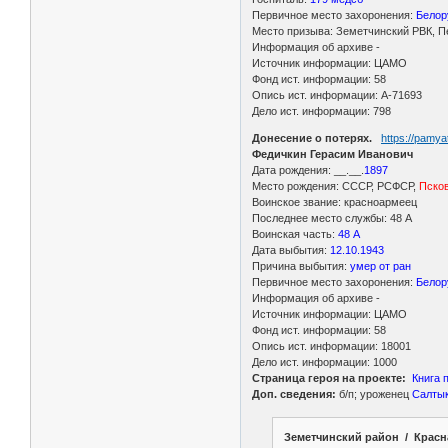
Первичное место захоронения:
Белору
Место призыва: Земетчинский РВК, Пе
Информация об архиве -
Источник информации: ЦАМО
Фонд ист. информации: 58
Опись ист. информации: А-71693
Дело ист. информации: 798
Донесение о потерях.
https://pamy
Федичкин Герасим Иванович
Дата рождения: __.__.
1897
Место рождения: СССР, РСФСР,
Псков
Воинское звание: красноармеец
Последнее место службы: 48 А
Воинская часть:
48 А
Дата выбытия:
12.10.1943
Причина выбытия:
умер от ран
Первичное место захоронения:
Белору
Информация об архиве -
Источник информации: ЦАМО
Фонд ист. информации: 58
Опись ист. информации: 18001
Дело ист. информации: 1000
Страница героя на проекте:
Книга 
Доп. сведения:
б/п; уроженец
Салтык
Земетчинский район / Красн