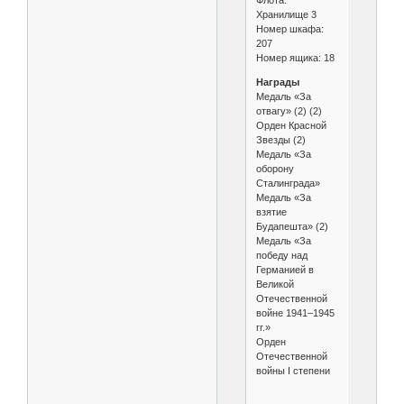
Флота.
Хранилище 3
Номер шкафа:
207
Номер ящика: 18
Награды
Медаль «За
отвагу» (2) (2)
Орден Красной
Звезды (2)
Медаль «За
оборону
Сталинграда»
Медаль «За
взятие
Будапешта» (2)
Медаль «За
победу над
Германией в
Великой
Отечественной
войне 1941–1945
гг.»
Орден
Отечественной
войны I степени