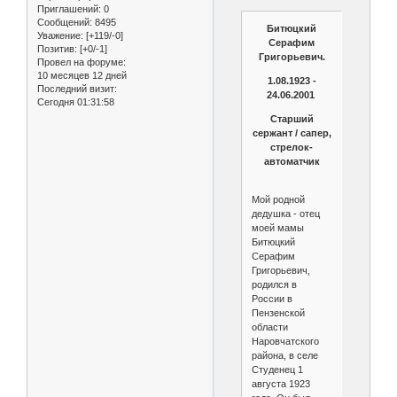
Приглашений:
0
Сообщений:
8495
Битюцкий
Уважение:
[+119/-0]
Серафим
Позитив:
[+0/-1]
Григорьевич.
Провел на форуме:
10 месяцев 12 дней
1.08.1923 -
Последний визит:
24.06.2001
Сегодня 01:31:58
Старший
сержант / сапер,
стрелок-
автоматчик
Мой родной
дедушка - отец
моей мамы
Битюцкий
Серафим
Григорьевич,
родился в
России в
Пензенской
области
Наровчатского
района, в селе
Студенец 1
августа 1923