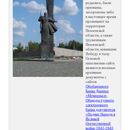
родились, были
призваны,
захоронены либо
в настоящее время
проживают на
территории
Пензенской
области, а также
труженикам
Пензенской
области, ковавшим
Победу в тылу.
Основой
наполнения сайта
являются военные
архивные
документы с
сайтов
Обобщенного
Банка Данных
«Мемориал»
,
Общедоступного
электронного
банка документов
«Подвиг Народа в
Великой
Отечественной
войне 1941-1945