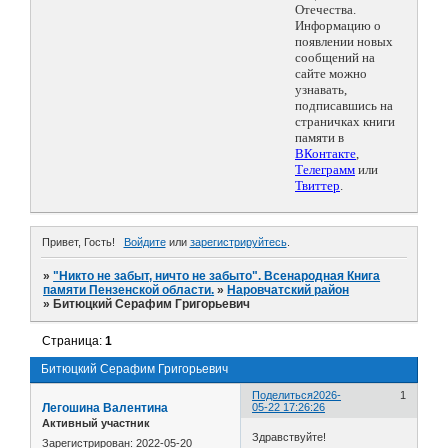
Отечества.
Информацию о
появлении новых
сообщений на
сайте можно
узнавать,
подписавшись на
страничках книги
памяти в
ВКонтакте
,
Телеграмм
или
Твиттер
.
Привет, Гость!
Войдите
или
зарегистрируйтесь
.
»
"Никто не забыт, ничто не забыто". Всенародная Книга
памяти Пензенской области.
»
Наровчатский район
»
Битюцкий Серафим Григорьевич
Страница:
1
Битюцкий Серафим Григорьевич
Поделиться
2026-
1
Легошина Валентина
05-22 17:26:26
Активный участник
Здравствуйте!
Зарегистрирован
: 2022-05-20