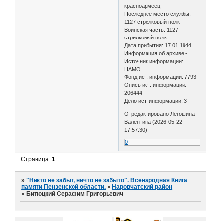
красноармеец
Последнее место службы:
1127 стрелковый полк
Воинская часть: 1127
стрелковый полк
Дата прибытия: 17.01.1944
Информация об архиве -
Источник информации:
ЦАМО
Фонд ист. информации: 7793
Опись ист. информации:
206444
Дело ист. информации: 3
Отредактировано Легошина
Валентина (2026-05-22
17:57:30)
0
Страница:
1
»
"Никто не забыт, ничто не забыто". Всенародная Книга
памяти Пензенской области.
»
Наровчатский район
»
Битюцкий Серафим Григорьевич