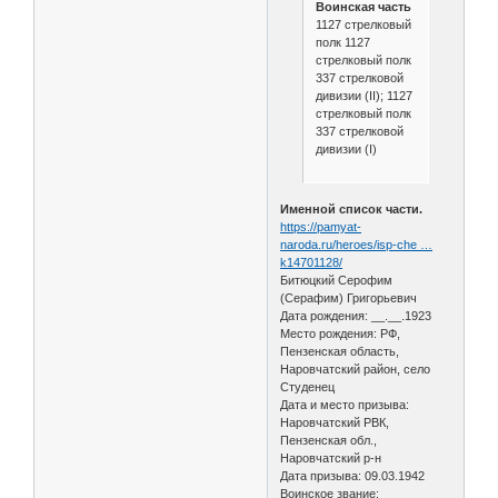
Воинская часть
1127 стрелковый
полк 1127
стрелковый полк
337 стрелковой
дивизии (II); 1127
стрелковый полк
337 стрелковой
дивизии (I)
Именной список части.
https://pamyat-
naroda.ru/heroes/isp-che …
k14701128/
Битюцкий Серофим
(Серафим) Григорьевич
Дата рождения: __.__.1923
Место рождения: РФ,
Пензенская область,
Наровчатский район, село
Студенец
Дата и место призыва:
Наровчатский РВК,
Пензенская обл.,
Наровчатский р-н
Дата призыва: 09.03.1942
Воинское звание: