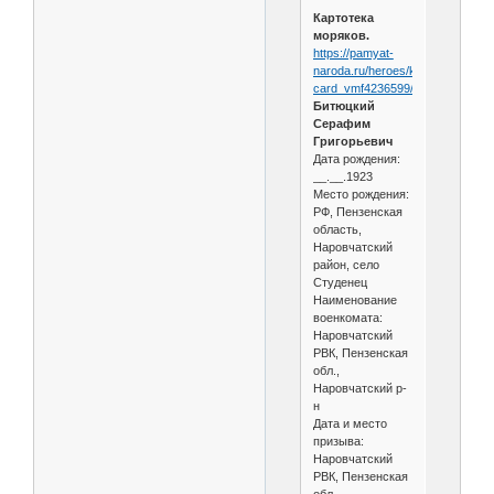
Картотека
моряков.
https://pamyat-
naroda.ru/heroes/kld-
card_vmf4236599/
Битюцкий
Серафим
Григорьевич
Дата рождения:
__.__.1923
Место рождения:
РФ, Пензенская
область,
Наровчатский
район, село
Студенец
Наименование
военкомата:
Наровчатский
РВК, Пензенская
обл.,
Наровчатский р-
н
Дата и место
призыва:
Наровчатский
РВК, Пензенская