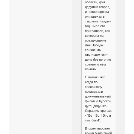
области, дом
дедушки сгорел,
и после фронта
он приехал в
Ташкент. Каждый
год 9 мая его
приглашали, как
ветерана на
празднование
Дня Победы,
сейчас мы
отмечаем этот
день без него, но
храним о нём
память.
Я помню, что
когда по
телевизору
показывали
документальный
фильм о Курской
дуге, дедушка
Серафим кричал:
- "Вот! Вот! Это я
там бегу!".
Вторая мировая
война была такой