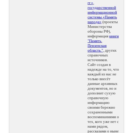
гг.»
,
государственной
информационной
системы «Память
народа»
(проекты
Министерства
обороны РФ),
информация
книги
"Память.
Пензенская
область."
, других
справочных
источников.
Сайт создан в
надежде на то, что
каждый из нас не
только внесёт
данные архивных
документов, но и
дополнит сухую
справочную
информацию
своими бережно
сохраненными
воспоминаниями о
тех, кого уже нет с
нами рядом,
рассказами о ныне