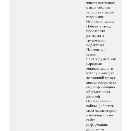
живых ветеранах,
о всех тех, кто
защищал в лихие
годы наше
Отечество, ковал
Победу в тылу,
прославлял
ратными и
трудовыми
подвигами
Пензенскую
землю.
Сайт задуман, как
народная
энциклопедия, в
которую каждый
желающий может
внести известную
ему информацию
об участниках
Великой
Отечественной
войны, добавить
свои комментарии
к имеющейся на
сайте
информации,
дополнить