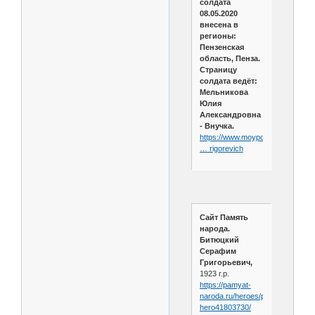
солдата
08.05.2020
внесена в
регионы:
Пензенская
область, Пенза.
Страницу
солдата ведёт:
Мельникова
Юлия
Александровна
- Внучка.
https://www.moypolk.ru/soldier/bit
… rigorevich
Сайт Память
народа.
Битюцкий
Серафим
Григорьевич,
1923 г.р.
https://pamyat-
naroda.ru/heroes/person-
hero41803730/