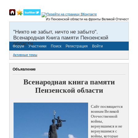
Из Пензенской области на фронты Великой Отечественной в
"Никто не забыт, ничто не забыто".
Всенародная Книга памяти Пензенской
области.
Форум
Участники
Поиск
Регистрация
Войти
Активные темы
Объявление
Всенародная книга памяти
Пензенской области
Сайт посвящается
воинам Великой
Отечественной
войны,
вернувшимся и не
вернувшимся с
войны, которые