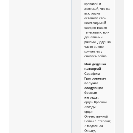
кровавой и
жестокой, что на
всю жизнь
оставила свой
неизгладимый
след не только
телесными, но и
душевными
ранами. Дедушка
часто во сне
кричал, ему
снилась война.
Мой дедушка
Битюцкий
Серафим
Григорьевич
получил
следующие
боевые
награды:
орден Красной
Звезды;
орден
Отечественной
Войны 1 степени;
2 медали За
Отвагу;