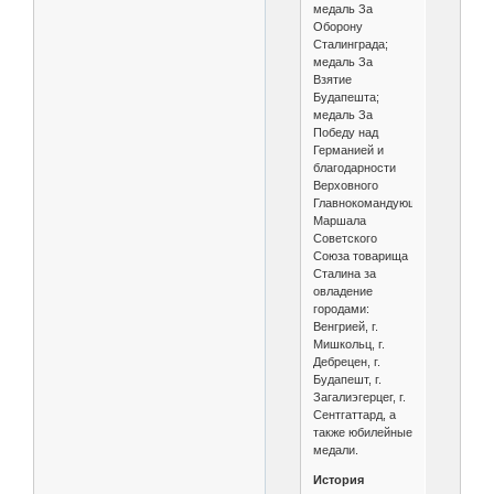
медаль За
Оборону
Сталинграда;
медаль За
Взятие
Будапешта;
медаль За
Победу над
Германией и
благодарности
Верховного
Главнокомандующего
Маршала
Советского
Союза товарища
Сталина за
овладение
городами:
Венгрией, г.
Мишкольц, г.
Дебрецен, г.
Будапешт, г.
Загалиэгерцег, г.
Сентгаттард, а
также юбилейные
медали.
История