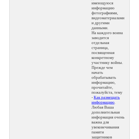
имеющуюся
информацию
фотографиями,
видеоматериалами
и другими
данными.
На каждого воина
заводится
отдельная
страница,
посвященная
конкретному
участнику войны.
Прежде чем
начать
обрабатывать
информацию,
прочитайте,
пожалуйста, тему
-
Как размещать
информацию
.
Любая Ваша
дополнительная
информация очень
важна для
увековечивания
памяти
защитников