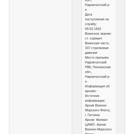
обл.,
Наровчатский р-
н
Дата
поступления на
службу:
09.03.1942
Воинское звание:
ст. сержант
Воинская часть:
337 стрелковая
дивизия
Место призыва:
Наровчатский
РВК, Пензенская
обл.,
Наровчатский р-
н
Информация об
архиве -
Источник
информации:
Архив Военно-
Морского Флота,
г. Гатчина
Архив: Филиал
ЦАМО. Архив
Военно-Морского