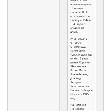
года. Он был
призван в армию
19 летним
юношей. В ВОВ
он сражался за
Родину с 1942 по
1945 годы в
составе 64
армии.
Участвовал в
битве за
Сталинград,
затем была
Курская дуга, где
он был 2 раза
ранен, Корсунь-
Шевченская
битва, Яссо-
Кишенёвская,
дошёл до
Австрии.
Участвовал на
Параде Победы в
Москве в 1945
году.
На Родине в
Пензенской