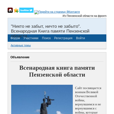
Из Пензенской области на фронты Велико
"Никто не забыт, ничто не забыто".
Всенародная Книга памяти Пензенской
области.
Форум
Участники
Поиск
Регистрация
Войти
Активные темы
Объявление
Всенародная книга памяти
Пензенской области
Сайт посвящается
воинам Великой
Отечественной
войны,
вернувшимся и не
вернувшимся с
войны, которые