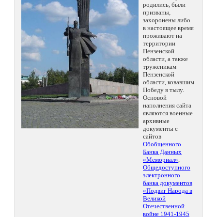
родились, были
призваны,
захоронены либо
в настоящее время
проживают на
территории
Пензенской
области, а также
труженикам
Пензенской
области, ковавшим
Победу в тылу.
Основой
наполнения сайта
являются военные
архивные
документы с
сайтов
Обобщенного
Банка Данных
«Мемориал»
,
Общедоступного
электронного
банка документов
«Подвиг Народа в
Великой
Отечественной
войне 1941-1945