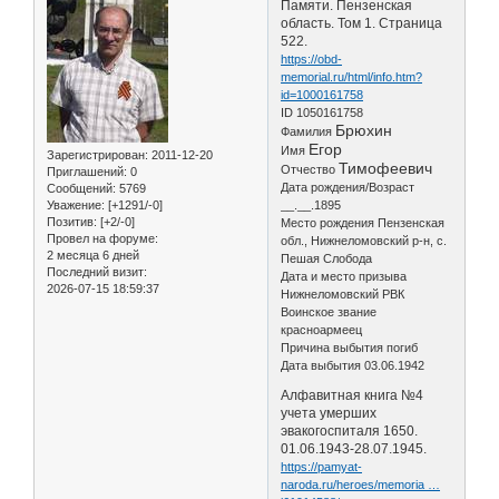
Памяти. Пензенская
область. Том 1. Страница
522.
https://obd-
memorial.ru/html/info.htm?
id=1000161758
ID 1050161758
Брюхин
Фамилия
Егор
Имя
Зарегистрирован
: 2011-12-20
Тимофеевич
Отчество
Приглашений:
0
Дата рождения/Возраст
Сообщений:
5769
Уважение:
[+1291/-0]
__.__.1895
Позитив:
[+2/-0]
Место рождения Пензенская
Провел на форуме:
обл., Нижнеломовский р-н, с.
2 месяца 6 дней
Пешая Слобода
Последний визит:
Дата и место призыва
2026-07-15 18:59:37
Нижнеломовский РВК
Воинское звание
красноармеец
Причина выбытия погиб
Дата выбытия 03.06.1942
Алфавитная книга №4
учета умерших
эвакогоспиталя 1650.
01.06.1943-28.07.1945.
https://pamyat-
naroda.ru/heroes/memoria …