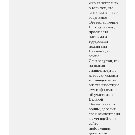
живых ветеранах,
о всех тех, кто
защищал в лихие
годы наше
Отечество, ковал
Победу в тылу,
прославлял
ратными и
трудовыми
подвигами
Пензенскую
землю.
Сайт задуман, как
народная
энциклопедия, в
которую каждый
желающий может
внести известную
ему информацию
об участниках
Великой
Отечественной
войны, добавить
свои комментарии
к имеющейся на
сайте
информации,
дополнить