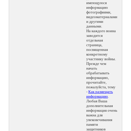
имеющуюся
информацию
фотографиями,
видеоматериалами
и другими
данными.
На каждого воина
заводится
отдельная
страница,
посвященная
конкретному
участнику войны.
Прежде чем
начать
обрабатывать
информацию,
прочитайте,
пожалуйста, тему
-
Как размещать
информацию
.
Любая Ваша
дополнительная
информация очень
важна для
увековечивания
памяти
защитников