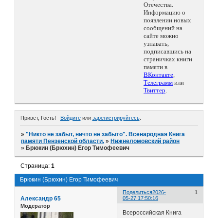
Отечества.
Информацию о
появлении новых
сообщений на
сайте можно
узнавать,
подписавшись на
страничках книги
памяти в
ВКонтакте
,
Телеграмм
или
Твиттер
.
Привет, Гость!
Войдите
или
зарегистрируйтесь
.
»
"Никто не забыт, ничто не забыто". Всенародная Книга
памяти Пензенской области.
»
Нижнеломовский район
»
Брюкин (Брюхин) Егор Тимофеевич
Страница:
1
Брюкин (Брюхин) Егор Тимофеевич
Поделиться
2026-
1
Александр 65
05-27 17:50:16
Модератор
Всероссийская Книга