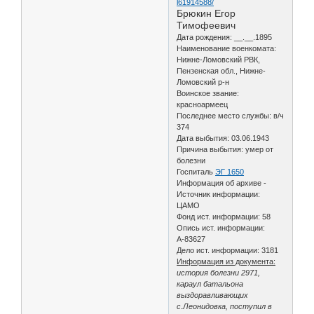
l61914588/
Брюкин Егор
Тимофеевич
Дата рождения: __.__.1895
Наименование военкомата:
Нижне-Ломовский РВК,
Пензенская обл., Нижне-
Ломовский р-н
Воинское звание:
красноармеец
Последнее место службы: в/ч
374
Дата выбытия: 03.06.1943
Причина выбытия: умер от
болезни
Госпиталь
ЭГ 1650
Информация об архиве -
Источник информации:
ЦАМО
Фонд ист. информации: 58
Опись ист. информации:
А-83627
Дело ист. информации: 3181
Информация из документа:
история болезни 2971,
караул батальона
выздоравливающих
с.Леонидовка, поступил в