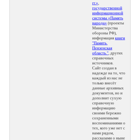
гг.»
,
государственной
информационной
системы «Память
народа»
(проекты
Министерства
обороны РФ),
информация
книги
"Память.
Пензенская
область."
, других
справочных
источников.
Сайт создан в
надежде на то, что
каждый из нас не
только внесёт
данные архивных
документов, но и
дополнит сухую
справочную
информацию
своими бережно
сохраненными
воспоминаниями о
тех, кого уже нет с
нами рядом,
рассказами о ныне