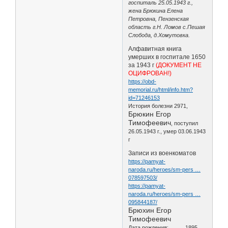
госпиталь 25.05.1943 г.,
жена Брюкина Елена
Петровна, Пензенская
область г.Н. Ломов с.Пешая
Слобода, д.Хомутовка.
Алфавитная книга
умерших в госпитале 1650
за 1943 г
(ДОКУМЕНТ НЕ
ОЦИФРОВАН!)
https://obd-
memorial.ru/html/info.htm?
id=71246153
История болезни 2971,
Брюкин Егор
Тимофеевич
, поступил
26.05.1943 г., умер 03.06.1943
г
Записи из военкоматов
https://pamyat-
naroda.ru/heroes/sm-pers …
078597503/
https://pamyat-
naroda.ru/heroes/sm-pers …
095844187/
Брюхин Егор
Тимофеевич
Дата рождения: __.__.1895