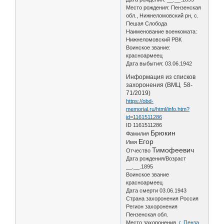
Место рождения: Пензенская
обл., Нижнеломовский рн, с.
Пешая Слобода
Наименование военкомата:
Нижнеломовский РВК
Воинское звание:
красноармеец
Дата выбытия: 03.06.1942
Информация из списков
захоронения (ВМЦ 58-
71/2019)
https://obd-
memorial.ru/html/info.htm?
id=1161511286
ID 1161511286
Брюкин
Фамилия
Егор
Имя
Тимофеевич
Отчество
Дата рождения/Возраст
__.__.1895
Воинское звание
красноармеец
Дата смерти 03.06.1943
Страна захоронения Россия
Регион захоронения
Пензенская обл.
Место захоронения
г. Пенза,