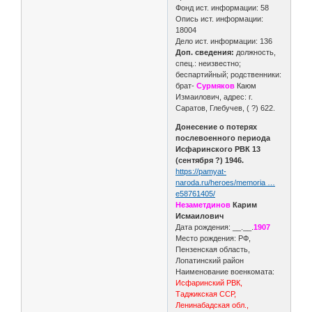
Фонд ист. информации: 58
Опись ист. информации:
18004
Дело ист. информации: 136
Доп. сведения:
должность,
спец.: неизвестно;
беспартийный; родственники:
брат-
Сурмяков
Каюм
Измаилович, адрес: г.
Саратов, Глебучев, ( ?) 622.
Донесение о потерях
послевоенного периода
Исфаринского РВК 13
(сентября ?) 1946.
https://pamyat-
naroda.ru/heroes/memoria …
e58761405/
Незаметдинов
Карим
Исмаилович
Дата рождения: __.__.
1907
Место рождения: РФ,
Пензенская область,
Лопатинский район
Наименование военкомата:
Исфаринский РВК,
Таджикская ССР,
Ленинабадская обл.,