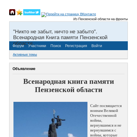
Из Пензенской области на фронты Великой 
"Никто не забыт, ничто не забыто".
Всенародная Книга памяти Пензенской
области.
Форум
Участники
Поиск
Регистрация
Войти
Активные темы
Объявление
Всенародная книга памяти
Пензенской области
Сайт посвящается
воинам Великой
Отечественной
войны,
вернувшимся и не
вернувшимся с
войны, которые