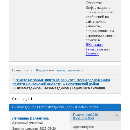
Отечества.
Информацию о
появлении новых
сообщений на
сайте можно
узнавать,
подписавшись на
страничках книги
памяти в
ВКонтакте
,
Телеграмм
или
Твиттер
.
Привет, Гость!
Войдите
или
зарегистрируйтесь
.
»
"Никто не забыт, ничто не забыто". Всенародная Книга
памяти Пензенской области.
»
Лопатинский район
»
Низаметдинов ( Незаметдинов ) Карим Исмаилович
Страница:
1
Низаметдинов ( Незаметдинов ) Карим Исмаилович
Поделиться
2026-
1
Легошина Валентина
05-28 15:08:24
Активный участник
Здравствуйте!
Зарегистрирован
: 2022-05-20