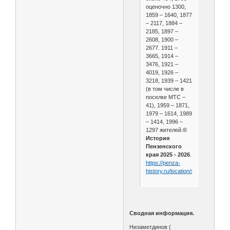
оценочно 1300,
1859 – 1640, 1877
– 2117, 1884 –
2185, 1897 –
2608, 1900 –
2677. 1911 –
3665, 1914 –
3476, 1921 –
4019, 1926 –
3218, 1939 – 1421
(в том числе в
поселке МТС –
41), 1959 – 1871,
1979 – 1614, 1989
– 1414, 1996 –
1297 жителей.
©
История
Пензенского
края 2025 - 2026
.
https://penza-
history.ru/location/sulyaevka/
Сводная информация.
Низаметдинов (