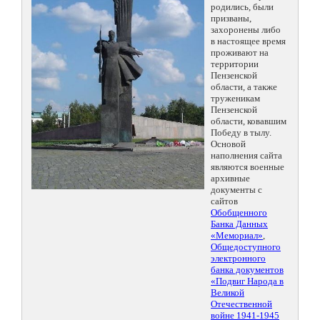
родились, были
призваны,
захоронены либо
в настоящее время
проживают на
территории
Пензенской
области, а также
труженикам
Пензенской
области, ковавшим
Победу в тылу.
Основой
наполнения сайта
являются военные
архивные
документы с
сайтов
Обобщенного
Банка Данных
«Мемориал»
,
Общедоступного
электронного
банка документов
«Подвиг Народа в
Великой
Отечественной
войне 1941-1945