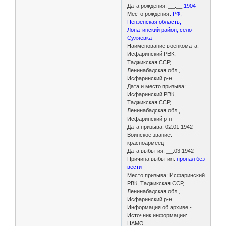
Дата рождения: __.__.
1904
Место рождения:
РФ,
Пензенская область,
Лопатинский район, село
Суляевка
Наименование военкомата:
Исфаринский РВК,
Таджикская ССР,
Ленинабадская обл.,
Исфаринский р-н
Дата и место призыва:
Исфаринский РВК,
Таджикская ССР,
Ленинабадская обл.,
Исфаринский р-н
Дата призыва: 02.01.1942
Воинское звание:
красноармеец
Дата выбытия: __.03.1942
Причина выбытия:
пропал без
вести
Место призыва: Исфаринский
РВК, Таджикская ССР,
Ленинабадская обл.,
Исфаринский р-н
Информация об архиве -
Источник информации:
ЦАМО