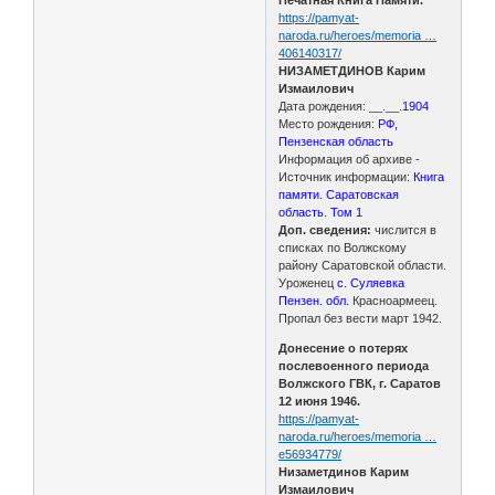
https://pamyat-
naroda.ru/heroes/memoria …
406140317/
НИЗАМЕТДИНОВ Карим
Измаилович
Дата рождения: __.__.
1904
Место рождения:
РФ,
Пензенская область
Информация об архиве -
Источник информации:
Книга
памяти. Саратовская
область. Том 1
Доп. сведения:
числится в
списках по Волжскому
району Саратовской области.
Уроженец
с. Суляевка
Пензен. обл.
Красноармеец.
Пропал без вести март 1942.
Донесение о потерях
послевоенного периода
Волжского ГВК, г. Саратов
12 июня 1946.
https://pamyat-
naroda.ru/heroes/memoria …
e56934779/
Низаметдинов Карим
Измаилович