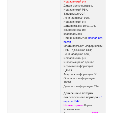
Исфаринский р-н
Дата и место призыва:
Исфаринский РВК,
Таджикская ССР,
Ленинабадская обл.,
Исфаринский р-н
Дата призыва: 10.01.1942
Воинское звание:
красноармеец
Причина выбытия:
пропал без
вести
Место призыва: Исфаринский
РВК, Таджикская ССР,
Ленинабадская обл.,
Исфаринский р-н
Информация об архиве -
Источник информации:
ЦАМО
Фонд ист. информации: 58
Опись ист. информации:
18004
Дело ист. информации: 724
Донесение о потерях
послевоенного периода
27
апреля 1947.
Незаметдинов
Карим
Исмаилович