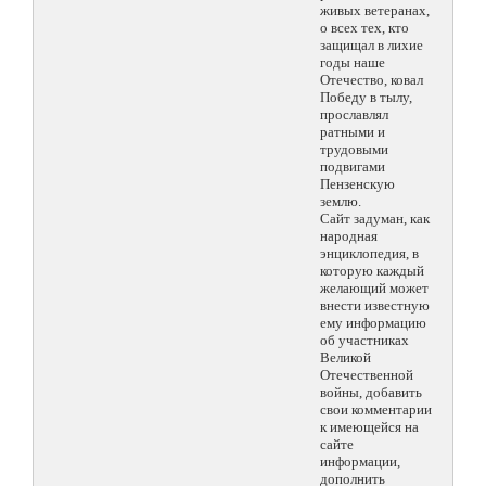
живых ветеранах,
о всех тех, кто
защищал в лихие
годы наше
Отечество, ковал
Победу в тылу,
прославлял
ратными и
трудовыми
подвигами
Пензенскую
землю.
Сайт задуман, как
народная
энциклопедия, в
которую каждый
желающий может
внести известную
ему информацию
об участниках
Великой
Отечественной
войны, добавить
свои комментарии
к имеющейся на
сайте
информации,
дополнить