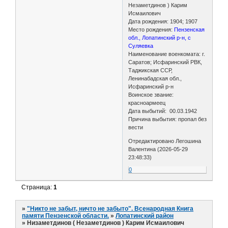
Незаметдинов ) Карим
Исмаилович
Дата рождения: 1904; 1907
Место рождения:
Пензенская
обл., Лопатинский р-н, с
Суляевка
Наименование военкомата: г.
Саратов; Исфаринский РВК,
Таджикская ССР,
Ленинабадская обл.,
Исфаринский р-н
Воинское звание:
красноармеец
Дата выбытий: 00.03.1942
Причина выбытия: пропал без
вести
Отредактировано Легошина
Валентина (2026-05-29
23:48:33)
0
Страница:
1
»
"Никто не забыт, ничто не забыто". Всенародная Книга
памяти Пензенской области.
»
Лопатинский район
»
Низаметдинов ( Незаметдинов ) Карим Исмаилович