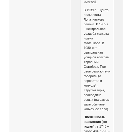
жителей.
В 1939 г. – центр
сельсовета
Лопатинского
района. В 1955 г.
– центральная
усадьба колхоза
имени
Маленкова. В
1980-е гг. –
центральная
усадьба колхоза
«Красный
Октябрь». Про
свое село жители
говорили (о
воровстве в
колхозе):
«Кругом горы,
посередине
воры» (на самом
деле обычное
колхозное село).
Численность
населения (по
годам):
в 1748 –
около 494, 1795 –