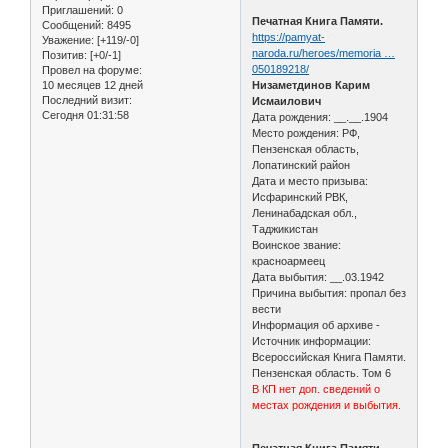
Приглашений:
0
Печатная Книга Памяти.
Сообщений:
8495
https://pamyat-
Уважение:
[+119/-0]
naroda.ru/heroes/memoria …
Позитив:
[+0/-1]
050189218/
Провел на форуме:
10 месяцев 12 дней
Низаметдинов Карим
Последний визит:
Исмаилович
Сегодня 01:31:58
Дата рождения: __.__.1904
Место рождения: РФ,
Пензенская область,
Лопатинский район
Дата и место призыва:
Исфаринский РВК,
Ленинабадская обл.,
Таджикистан
Воинское звание:
красноармеец
Дата выбытия: __.03.1942
Причина выбытия: пропал без
вести
Информация об архиве -
Источник информации:
Всероссийская Книга Памяти.
Пензенская область. Том 6
В КП нет доп. сведений о
местах рождения и выбытия.
Печатная Книга Памяти.