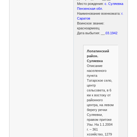
Место рождения:
с. Суляевка
Пензенская обл.
Наименование военкомата:
г.
Саратов
Воинское звание:
красноармеец
Дата выбытия: __.
03.1942
Лопатинский
район.
Суляевка
Описание
населенного
пункта
Татарское село,
центр
сельсовета, в 6
км к востоку от
районного
центра, на левом
берегу речки
Суляевки,
правом притоке
Узы. На 1.1.2004
г. – 361
хозяйство, 1279