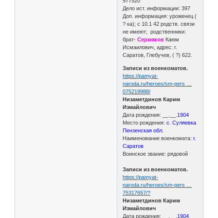
977520
Дело ист. информации: 397
Доп. информация: уроженец (
? ка); с 10.1 42 родств. связи
не имеют; родственники:
брат-
Сермяков
Каюм
Исмаилович, адрес: г.
Саратов, Глебучев, ( ?) 622.
Записи из военкоматов.
https://pamyat-
naroda.ru/heroes/sm-pers …
075219988/
Низаметдинов Карим
Измайлович
Дата рождения: __.__.
1904
Место рождения:
с. Суляевка
Пензенская обл.
Наименование военкомата:
г.
Саратов
Воинское звание: рядовой
Записи из военкоматов.
https://pamyat-
naroda.ru/heroes/sm-pers …
75317657/?
Низаметдинов Карим
Измайлович
Дата рождения: __.__.
1904