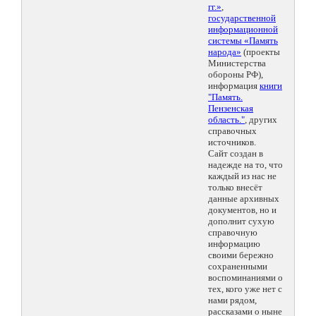
гг.»
,
государственной
информационной
системы «Память
народа»
(проекты
Министерства
обороны РФ),
информация
книги
"Память.
Пензенская
область."
, других
справочных
источников.
Сайт создан в
надежде на то, что
каждый из нас не
только внесёт
данные архивных
документов, но и
дополнит сухую
справочную
информацию
своими бережно
сохраненными
воспоминаниями о
тех, кого уже нет с
нами рядом,
рассказами о ныне