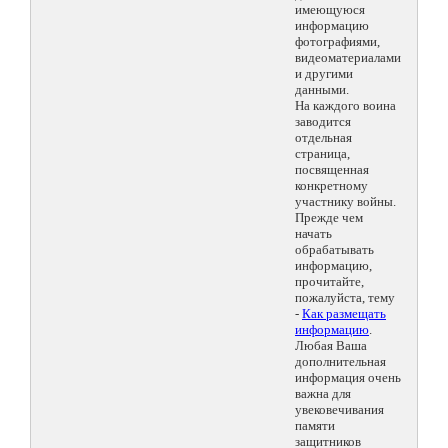
имеющуюся
информацию
фотографиями,
видеоматериалами
и другими
данными.
На каждого воина
заводится
отдельная
страница,
посвященная
конкретному
участнику войны.
Прежде чем
начать
обрабатывать
информацию,
прочитайте,
пожалуйста, тему
-
Как размещать
информацию
.
Любая Ваша
дополнительная
информация очень
важна для
увековечивания
памяти
защитников