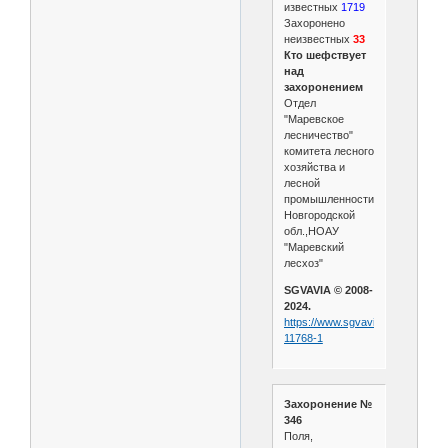
известных
1719
Захоронено
неизвестных
33
Кто шефствует
над
захоронением
Отдел
"Маревское
лесничество"
комитета лесного
хозяйства и
лесной
промышленности
Новгородской
обл.,НОАУ
"Маревский
лесхоз"
SGVAVIA © 2008-
2024.
https://www.sgvavia.ru/forum/708
11768-1
Захоронение №
346
Поля,