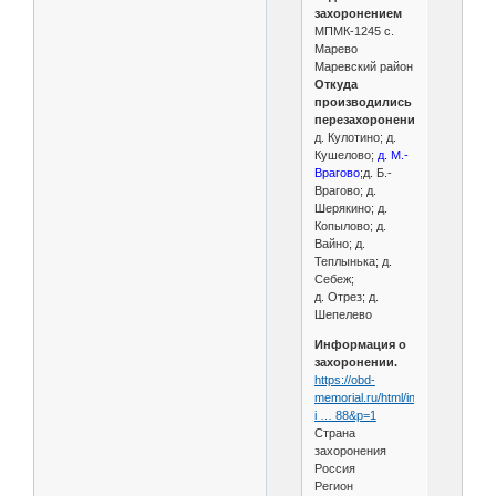
захоронением
МПМК-1245 с.
Марево
Маревский район
Откуда
производились
перезахоронения
д. Кулотино; д.
Кушелово;
д. М.-
Врагово
;д. Б.-
Врагово; д.
Шерякино; д.
Копылово; д.
Вайно; д.
Теплынька; д.
Себеж;
д. Отрез; д.
Шепелево
Информация о
захоронении.
https://obd-
memorial.ru/html/info.htm?
i … 88&p=1
Страна
захоронения
Россия
Регион