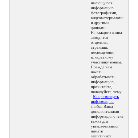
имеющуюся
информацию
фотографиями,
видеоматериалами
и другими
данными.
На каждого воина
заводится
отдельная
страница,
посвященная
конкретному
участнику войны.
Прежде чем
начать
обрабатывать
информацию,
прочитайте,
пожалуйста, тему
-
Как размещать
информацию
.
Любая Ваша
дополнительная
информация очень
важна для
увековечивания
памяти
защитников