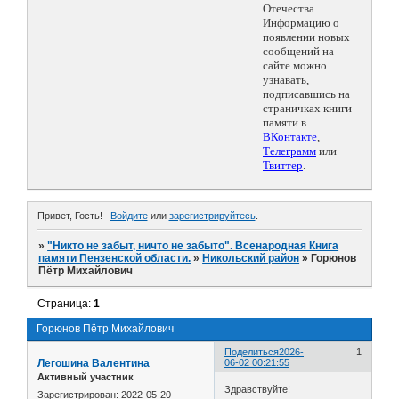
Отечества.
Информацию о
появлении новых
сообщений на
сайте можно
узнавать,
подписавшись на
страничках книги
памяти в
ВКонтакте
,
Телеграмм
или
Твиттер
.
Привет, Гость!
Войдите
или
зарегистрируйтесь
.
»
"Никто не забыт, ничто не забыто". Всенародная Книга
памяти Пензенской области.
»
Никольский район
»
Горюнов
Пётр Михайлович
Страница:
1
Горюнов Пётр Михайлович
Поделиться
2026-
1
Легошина Валентина
06-02 00:21:55
Активный участник
Здравствуйте!
Зарегистрирован
: 2022-05-20