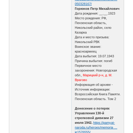
050328167/
Горюнов Петр Михайлович
Дата рождения: __.__.1923
Место рождения: РФ,
Пензенская область,
Никольский район, село
Казарка
Дата и место призыва:
Никольский РВК
Воинское звание:
красноармеец
Дата выбытия: 19.07.1943
Причина выбытия: погиб
Первичное место
захоронения: Новгородская
обл.,
Марицкий р-н, д. М.
Врагово
Информация об архиве -
Источник информации:
Всероссийская Книга Памяти.
Пензенская область. Том 2
Донесение о потерях
Управления 130-й
стрелковой дивизии 27
июля 1942.
https://pamyat-
naroda.ru/heroes/memoria …
ie1576555/