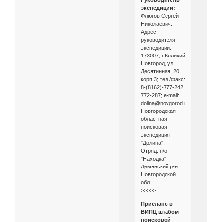
Руководитель
экспедиции:
Флюгов Сергей
Николаевич.
Адрес
руководителя
экспедиции:
173007, г.Великий
Новгород, ул.
Десятинная, 20,
корп.3; тел./факс:
8-(8162)-777-242,
772-287; e-mail:
dolina@novgorod.net;
Новгородская
областная
поисковая
экспедиция
"Долина".
Отряд: п/о
"Находка",
Демянский р-н
Новгородской
обл.
>>>>>
Прислано в
ВИПЦ штабом
поисковой