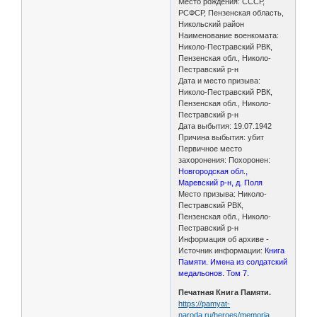
Место рождения: СССР,
РСФСР, Пензенская область,
Никольский район
Наименование военкомата:
Николо-Пестравский РВК,
Пензенская обл., Николо-
Пестравский р-н
Дата и место призыва:
Николо-Пестравский РВК,
Пензенская обл., Николо-
Пестравский р-н
Дата выбытия: 19.07.1942
Причина выбытия: убит
Первичное место
захоронения: Похоронен:
Новгородская обл.,
Маревский р-н, д. Поля
Место призыва: Николо-
Пестравский РВК,
Пензенская обл., Николо-
Пестравский р-н
Информация об архиве -
Источник информации:
Книга
Памяти. Имена из солдатский
медальонов. Том 7.
Печатная Книга Памяти.
https://pamyat-
naroda.ru/heroes/memoria …