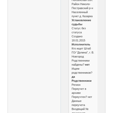
Пензенская обл.
Район Николо-
Пестравский р-н
Населенный
пункт д. Казарка
Установление
судьбы
Статус без
статуса
Создано
18.01.2015
Исполнитель
Кто ищет Штаб
ПЭ "Долина", г. В.
Новгород
Родственники
найдены?
нет
Ищем
родственников?
да
Родственники
Регион
Переучет в
архиве
Переучтен? нет
Данные
переучета
Входящий №