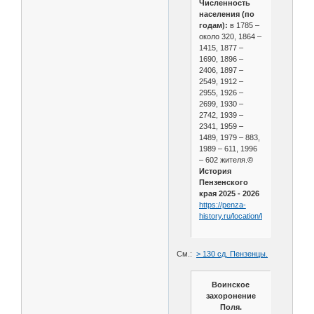
Численность
населения (по
годам):
в 1785 –
около 320, 1864 –
1415, 1877 –
1690, 1896 –
2406, 1897 –
2549, 1912 –
2955, 1926 –
2699, 1930 –
2742, 1939 –
2341, 1959 –
1489, 1979 – 883,
1989 – 611, 1996
– 602 жителя.
©
История
Пензенского
края 2025 - 2026
https://penza-
history.ru/location/kazarka/
См.:
> 130 сд. Пензенцы.
Воинское
захоронение
Поля.