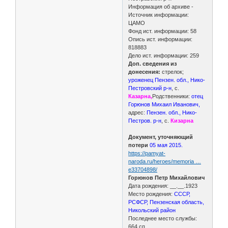
Информация об архиве -
Источник информации:
ЦАМО
Фонд ист. информации: 58
Опись ист. информации:
818883
Дело ист. информации: 259
Доп. сведения из
донесения:
стрелок;
уроженец Пензен. обл., Нико-
Пестровский р-н
, с.
Казарна,
Родственники:
отец
Горюнов Михаил Иванович,
адрес:
Пензен. обл., Нико-
Пестров. р-н
, с.
Кизарна
Документ, уточняющий
потери
05 мая 2015.
https://pamyat-
naroda.ru/heroes/memoria …
e33704898/
Горюнов Петр Михайлович
Дата рождения: __.__.1923
Место рождения:
СССР,
РСФСР, Пензенская область,
Никольский район
Последнее место службы:
664 сп