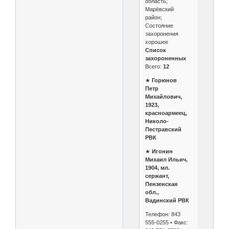
область;
Марёвский
район;
Состояние
захоронения
хорошее
Список
захороненных
Всего:
12
★
Горюнов
Петр
Михайлович,
1923,
красноармеец,
Николо-
Пестравский
РВК
★
Игонин
Михаил Ильич,
1904, мл.
сержант,
Пензенская
обл.,
Вадинский РВК
Телефон: 843
555-0255 • Факс: