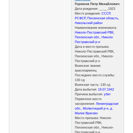
Горюнов Петр Михайлович
Дата рождения: __.__.1923
Место рождения:
СССР,
РСФСР, Пензенская область,
Никольский район
Наименование военкомата:
Николо-Пестравский РВК,
Пензенская обл., Николо-
Пестравский р-н
Дата и место призыва:
Николо-Пестравский РВК,
Пензенская обл., Николо-
Пестравский р-н
Воинское звание:
красноармеец
Последнее место службы:
130 сд
Воинская часть: 130 сд
Дата выбытия:
19.07.1942
Причина выбытия:
убит
Первичное место
захоронения:
Ленинградская
обл., Молвотицкий р-н, д.
Малое Врагово
Место призыва: Николо-
Пестравский РВК,
Пензенская обл., Николо-
Пестравский р-н