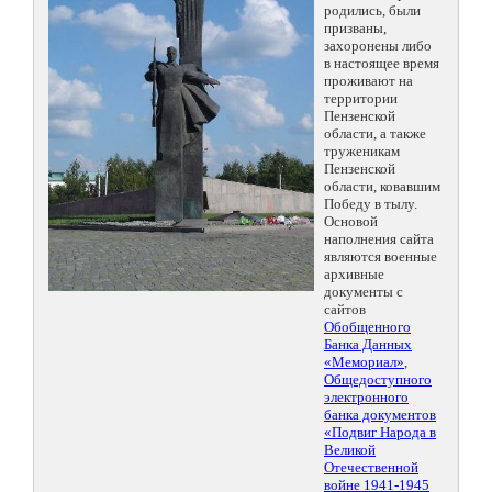
родились, были
призваны,
захоронены либо
в настоящее время
проживают на
территории
Пензенской
области, а также
труженикам
Пензенской
области, ковавшим
Победу в тылу.
Основой
наполнения сайта
являются военные
архивные
документы с
сайтов
Обобщенного
Банка Данных
«Мемориал»
,
Общедоступного
электронного
банка документов
«Подвиг Народа в
Великой
Отечественной
войне 1941-1945