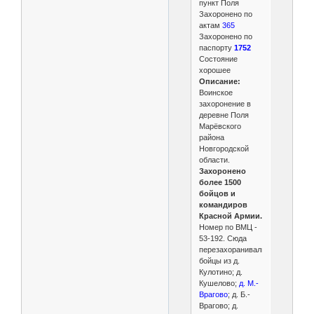
пункт Поля
Захоронено по
актам
365
Захоронено по
паспорту
1752
Состояние
хорошее
Описание:
Воинское
захоронение в
деревне Поля
Марёвского
района
Новгородской
области.
Захоронено
более 1500
бойцов и
командиров
Красной Армии.
Номер по ВМЦ -
53-192. Сюда
перезахоранивались
бойцы из д.
Кулотино; д.
Кушелово;
д. М.-
Врагово
; д. Б.-
Врагово; д.