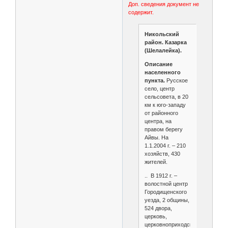
Доп. сведения документ не
содержит.
Никольский
район. Казарка
(Шелалейка).
Описание
населенного
пункта.
Русское
село, центр
сельсовета, в 20
км к юго-западу
от районного
центра, на
правом берегу
Айвы. На
1.1.2004 г. – 210
хозяйств, 430
жителей.
.. В 1912 г. –
волостной центр
Городищенского
уезда, 2 общины,
524 двора,
церковь,
церковноприходская