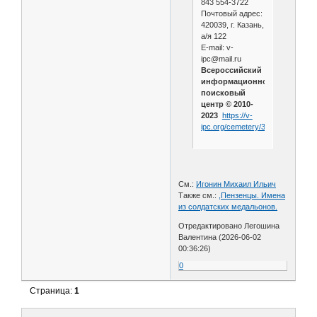
843 554-3722
Почтовый адрес:
420039, г. Казань,
а/я 122
E-mail: v-
ipc@mail.ru
Всероссийский
информационно-
поисковый
центр © 2010-
2023
https://v-
ipc.org/cemetery/346/
См.:
Игонин Михаил Ильич
Также см.:
,Пензенцы. Имена
из солдатских медальонов.
Отредактировано Легошина
Валентина (2026-06-02
00:36:26)
0
Страница:
1