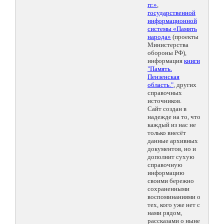
гг.»
,
государственной
информационной
системы «Память
народа»
(проекты
Министерства
обороны РФ),
информация
книги
"Память.
Пензенская
область."
, других
справочных
источников.
Сайт создан в
надежде на то, что
каждый из нас не
только внесёт
данные архивных
документов, но и
дополнит сухую
справочную
информацию
своими бережно
сохраненными
воспоминаниями о
тех, кого уже нет с
нами рядом,
рассказами о ныне