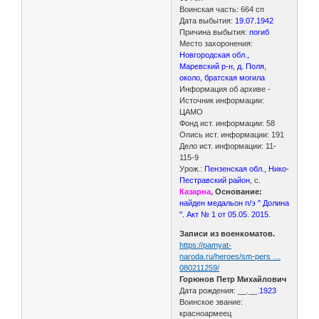
Воинская часть: 664 сп
Дата выбытия:
19.07.1942
Причина выбытия:
погиб
Место захоронения:
Новгородская обл.,
Маревский р-н, д. Поля,
около, братская могила
Информация об архиве -
Источник информации:
ЦАМО
Фонд ист. информации: 58
Опись ист. информации: 191
Дело ист. информации: 11-
115-9
Урож.:
Пензенская обл., Нико-
Пестравский район
, с.
Казарна,
Основание:
найден медальон п/э " Долина
". Акт № 1 от 05.05. 2015.
Записи из военкоматов.
https://pamyat-
naroda.ru/heroes/sm-pers …
080211259/
Горюнов Петр Михайлович
Дата рождения: __.__.
1923
Воинское звание:
красноармеец