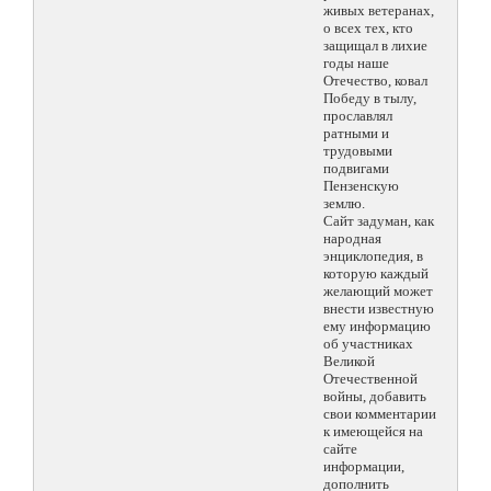
живых ветеранах,
о всех тех, кто
защищал в лихие
годы наше
Отечество, ковал
Победу в тылу,
прославлял
ратными и
трудовыми
подвигами
Пензенскую
землю.
Сайт задуман, как
народная
энциклопедия, в
которую каждый
желающий может
внести известную
ему информацию
об участниках
Великой
Отечественной
войны, добавить
свои комментарии
к имеющейся на
сайте
информации,
дополнить