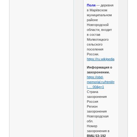
Поля
— деревня
в Марёвском
муниципальном
районе
Новгородской
области, входит
в состав
Молвотицкого
сельского
поселения
России.
https://ru.wikipedia.org/wiki....ь
)
Информация о
захоронении.
https://obd-
memorial.ru/html/info.htm?
i … 00&p=1
Страна
захоронения
Россия
Регион
захоронения
Новгородская
обл.
Номер
захоронения в
ВМЦ 53-192