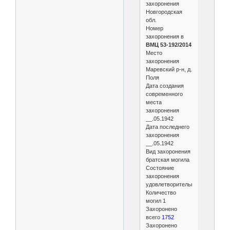
захоронения
Новгородская
обл.
Номер
захоронения в
ВМЦ 53-192/2014
Место
захоронения
Маревский р-н, д.
Поля
Дата создания
современного
места
захоронения
__.05.1942
Дата последнего
захоронения
__.05.1942
Вид захоронения
братская могила
Состояние
захоронения
удовлетворительное
Количество
могил 1
Захоронено
всего
1752
Захоронено