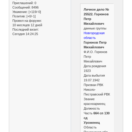
Приглашений:
0
Сообщений:
8496
Личное дело №
Уважение:
[+119/-0]
25522. Горюнов
Позитив:
[+0/-1]
Петр
Провел на форуме:
Михайлович
10 месяцев 12 дней
данные группы
Последний визит:
Новгородская
Сегодня 14:24:25
область
Горюнов Петр
Михайлович
Ф.И.О. Горюнов
Петр
Михайлович
Дата рождения
1923
Дата выбытия
19.07.1942
Призван РВК
Николо-
Пестравский РВК
Звание
красноармеец
Должность
Часть
664 сп 130
сд
Уроженец
Область