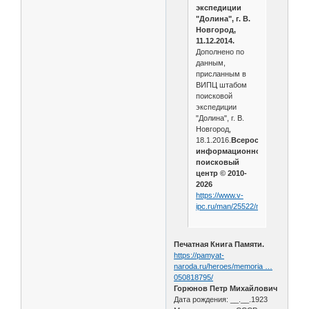
экспедиции
"Долина", г. В.
Новгород,
11.12.2014.
Дополнено по
данным,
присланным в
ВИПЦ штабом
поисковой
экспедиции
"Долина", г. В.
Новгород,
18.1.2016.
Всероссийский
информационно-
поисковый
центр © 2010-
2026
https://www.v-
ipc.ru/man/25522/main
Печатная Книга Памяти.
https://pamyat-
naroda.ru/heroes/memoria …
050818795/
Горюнов Петр Михайлович
Дата рождения: __.__.1923