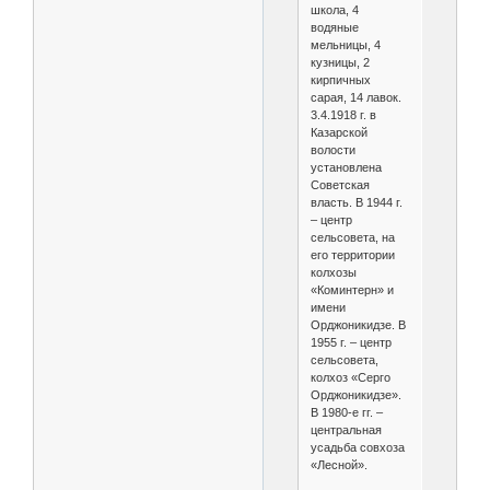
школа, 4
водяные
мельницы, 4
кузницы, 2
кирпичных
сарая, 14 лавок.
3.4.1918 г. в
Казарской
волости
установлена
Советская
власть. В 1944 г.
– центр
сельсовета, на
его территории
колхозы
«Коминтерн» и
имени
Орджоникидзе. В
1955 г. – центр
сельсовета,
колхоз «Серго
Орджоникидзе».
В 1980-е гг. –
центральная
усадьба совхоза
«Лесной».