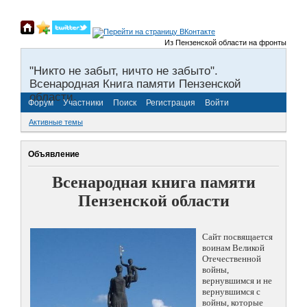
Из Пензенской области на фронты Великой О
"Никто не забыт, ничто не забыто".
Всенародная Книга памяти Пензенской
области.
Форум
Участники
Поиск
Регистрация
Войти
Активные темы
Объявление
Всенародная книга памяти
Пензенской области
Сайт посвящается
воинам Великой
Отечественной
войны,
вернувшимся и не
вернувшимся с
войны, которые