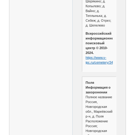
Шерякино; д.
Копылово; д.
Вайно; д.
Теплынька; д.
Себеж; д. Отрез;
д. Шепелево
Всероссийский
информационно-
поисковый
центр © 2010-
2024.
https://www.v-
ipc.ru/cemetery/346/main
Поля
Информация о
захоронении
Полное название
Россия,
Новгородская
обл., Мареёвский
р-н, д. Поля
Расположение
Россия;
Новгородская