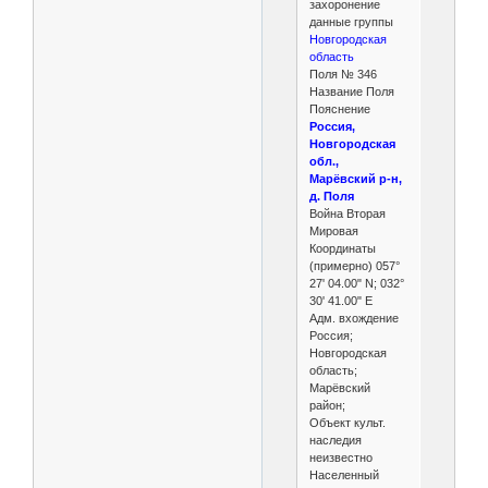
захоронение
данные группы
Новгородская
область
Поля № 346
Название Поля
Пояснение
Россия,
Новгородская
обл.,
Марёвский р-н,
д. Поля
Война Вторая
Мировая
Координаты
(примерно) 057°
27ʹ 04.00ʺ N; 032°
30ʹ 41.00ʺ E
Адм. вхождение
Россия;
Новгородская
область;
Марёвский
район;
Объект культ.
наследия
неизвестно
Населенный