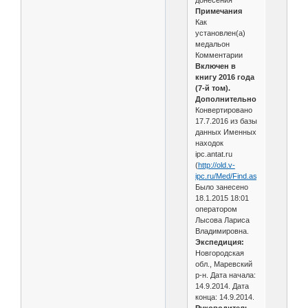
донесения
Примечания
Как
установлен(а)
медальон
Комментарии
Включен в
книгу 2016 года
(7-й том).
Дополнительно
Конвертировано
17.7.2016 из базы
данных Именных
находок
ipc.antat.ru
(
http://old.v-
ipc.ru/Med/Find.asp
).
Было занесено
18.1.2015 18:01
оператором
Лысова Лариса
Владимировна.
Экспедиция:
Новгородская
обл., Маревский
р-н. Дата начала:
14.9.2014. Дата
конца: 14.9.2014.