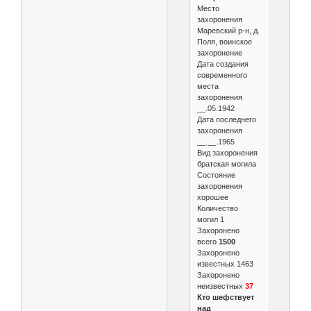
Место
захоронения
Маревский р-н, д.
Поля, воинское
захоронение
Дата создания
современного
места
захоронения
__.05.1942
Дата последнего
захоронения
__.__.1965
Вид захоронения
братская могила
Состояние
захоронения
хорошее
Количество
могил 1
Захоронено
всего
1500
Захоронено
известных 1463
Захоронено
неизвестных
37
Кто шефствует
над